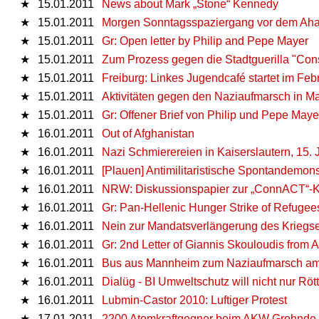
★
15.01.2011
News about Mark „Stone“ Kennedy
★
15.01.2011
Morgen Sonntagsspaziergang vor dem Ahau
★
15.01.2011
Gr: Open letter by Philip and Pepe Mayer
★
15.01.2011
Zum Prozess gegen die Stadtguerilla "Consp
★
15.01.2011
Freiburg: Linkes Jugendcafé startet im Feb
★
15.01.2011
Aktivitäten gegen den Naziaufmarsch in M
★
15.01.2011
Gr: Offener Brief von Philip und Pepe Maye
★
16.01.2011
Out of Afghanistan
★
16.01.2011
Nazi Schmierereien in Kaiserslautern, 15.
★
16.01.2011
[Plauen] Antimilitaristische Spontandemons
★
16.01.2011
NRW: Diskussionspapier zur „ConnACT“-K
★
16.01.2011
Gr: Pan-Hellenic Hunger Strike of Refugee
★
16.01.2011
Nein zur Mandatsverlängerung des Kriegse
★
16.01.2011
Gr: 2nd Letter of Giannis Skouloudis from 
★
16.01.2011
Bus aus Mannheim zum Naziaufmarsch am 
★
16.01.2011
Dialüg - BI Umweltschutz will nicht nur Rö
★
16.01.2011
Lubmin-Castor 2010: Luftiger Protest
★
17.01.2011
2200 Atomkraftgegner beim AKW Grohnde