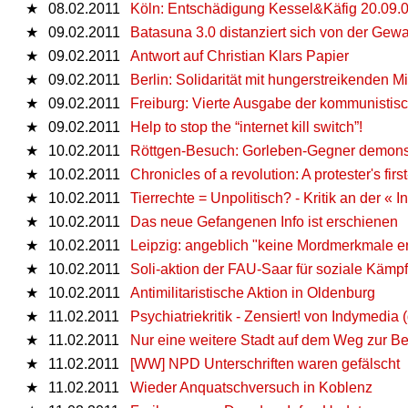
★
08.02.2011
Köln: Entschädigung Kessel&Käfig 20.09.
★
09.02.2011
Batasuna 3.0 distanziert sich von der Gewa
★
09.02.2011
Antwort auf Christian Klars Papier
★
09.02.2011
Berlin: Solidarität mit hungerstreikenden M
★
09.02.2011
Freiburg: Vierte Ausgabe der kommunistis
★
09.02.2011
Help to stop the “internet kill switch”!
★
10.02.2011
Röttgen-Besuch: Gorleben-Gegner demonst
★
10.02.2011
Chronicles of a revolution: A protester's fir
★
10.02.2011
Tierrechte = Unpolitisch? - Kritik an der «
★
10.02.2011
Das neue Gefangenen Info ist erschienen
★
10.02.2011
Leipzig: angeblich "keine Mordmerkmale erf
★
10.02.2011
Soli-aktion der FAU-Saar für soziale Kämpf
★
10.02.2011
Antimilitaristische Aktion in Oldenburg
★
11.02.2011
Psychiatriekritik - Zensiert! von Indymedia
★
11.02.2011
Nur eine weitere Stadt auf dem Weg zur Be
★
11.02.2011
[WW] NPD Unterschriften waren gefälscht
★
11.02.2011
Wieder Anquatschversuch in Koblenz