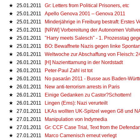
★
25.01.2011
Gr: Letters from Political Prisoners, etc
★
25.01.2011
Apello Genova 2001 – Genova 2011
★
25.01.2011
Minderjährige in Freiburg bestraft: Erstes 
★
25.01.2011
[NRW] Vorbereitung der Autonomen Vollve
★
25.01.2011
"Harry meets Salesch" - 1. Prozesstag ge
★
25.01.2011
BO: Bewaffnete Nazis gegen linke Sponta
★
26.01.2011
Weltwoche zur Abschaffung von Fleisch: 24
★
26.01.2011
[H] Nazienttarnung in der Nordstadt
★
26.01.2011
Peter-Paul Zahl ist tot
★
26.01.2011
No pasarán 2011 - Busse aus Baden-Würt
★
26.01.2011
New anti-terrorism arrests in Paris
★
26.01.2011
Einige Gedanken zu Castor?Schottern!
★
26.01.2011
Lingen (Ems): Nazi verurteilt
★
27.01.2011
LKAs wollten UK-Spitzel wegen G8 und 
★
27.01.2011
Manipulation von Indymedia
★
27.01.2011
Gr: CCF Case Trial, Text from the Defenda
★
27.01.2011
Marco Camenisch erneut verlegt