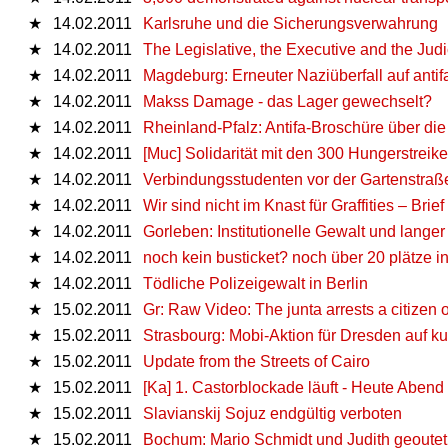
★
14.02.2011
Karlsruhe und die Sicherungsverwahrung
★
14.02.2011
The Legislative, the Executive and the Judic
★
14.02.2011
Magdeburg: Erneuter Naziüberfall auf antif
★
14.02.2011
Makss Damage - das Lager gewechselt?
★
14.02.2011
Rheinland-Pfalz: Antifa-Broschüre über di
★
14.02.2011
[Muc] Solidarität mit den 300 Hungerstreik
★
14.02.2011
Verbindungsstudenten vor der Gartenstraß
★
14.02.2011
Wir sind nicht im Knast für Graffities – Brief
★
14.02.2011
Gorleben: Institutionelle Gewalt und lange
★
14.02.2011
noch kein busticket? noch über 20 plätze i
★
14.02.2011
Tödliche Polizeigewalt in Berlin
★
15.02.2011
Gr: Raw Video: The junta arrests a citizen
★
15.02.2011
Strasbourg: Mobi-Aktion für Dresden auf k
★
15.02.2011
Update from the Streets of Cairo
★
15.02.2011
[Ka] 1. Castorblockade läuft - Heute Abend
★
15.02.2011
Slavianskij Sojuz endgültig verboten
★
15.02.2011
Bochum: Mario Schmidt und Judith geoutet