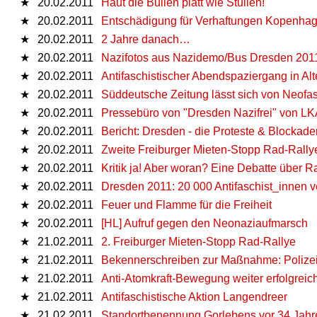
★
20.02.2011
Haut die Bullen platt wie Stullen!
★
20.02.2011
Entschädigung für Verhaftungen Kopenhag
★
20.02.2011
2 Jahre danach…
★
20.02.2011
Nazifotos aus Nazidemo/Bus Dresden 2011
★
20.02.2011
Antifaschistischer Abendspaziergang in A
★
20.02.2011
Süddeutsche Zeitung lässt sich von Neofa
★
20.02.2011
Pressebüro von "Dresden Nazifrei" von LK
★
20.02.2011
Bericht: Dresden - die Proteste & Blocka
★
20.02.2011
Zweite Freiburger Mieten-Stopp Rad-Rally
★
20.02.2011
Kritik ja! Aber woran? Eine Debatte über R
★
20.02.2011
Dresden 2011: 20 000 Antifaschist_innen 
★
20.02.2011
Feuer und Flamme für die Freiheit
★
20.02.2011
[HL] Aufruf gegen den Neonaziaufmarsch
★
21.02.2011
2. Freiburger Mieten-Stopp Rad-Rallye
★
21.02.2011
Bekennerschreiben zur Maßnahme: Polizei
★
21.02.2011
Anti-Atomkraft-Bewegung weiter erfolgreic
★
21.02.2011
Antifaschistische Aktion Langendreer
★
21.02.2011
Standortbenennung Gorlebens vor 34 Jahre