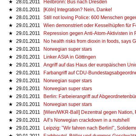
★
28.01.2011
Heilbronn: Bus nach Dresden
★
28.01.2011
[Köln] Integration? Nein, Danke!
★
28.01.2011
Still not loving Police: 600 Menschen gege
★
29.01.2011
Wien demonstriert oder Kesselhüpfen für F
★
29.01.2011
Repression gegen Anti-Atom-Aktivisten in
★
29.01.2011
No health risks from dioxin in foods, say
★
29.01.2011
Norwegian super stars
★
29.01.2011
Linker AStA in Göttingen
★
29.01.2011
Angriff auf das Haus der europäischen Uni
★
29.01.2011
Farbangriff auf‭ ‬CDU-Bundestagsabgeord
★
29.01.2011
Norwegian super stars
★
29.01.2011
Norwegian super stars
★
29.01.2011
Berlin: Farbeierangriff auf Abgeordnetenb
★
29.01.2011
Norwegian super stars
★
29.01.2011
[Wien/WKR-Ball] Dezentral gegen Nation
★
29.01.2011
A/I’s Norwegian crackdown in a nutshell
★
29.01.2011
Leipzig: "Wir fahren nach Berlin!", Solidemo
★
30.01.2011
Farbbeutel, Böller und dummes Geschwätz.