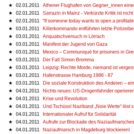
★
02.01.2011
Athener Flughafen von Gegner_innen einer 
★
02.01.2011
Sarrazin in Mainz - Verkürzte Kritik ist nich
★
02.01.2011
“If someone today wants to open a profitabl
★
03.01.2011
Killerkommando entführten letzte Polizeib
★
03.01.2011
Anquatschversuch in Lörrach
★
03.01.2011
Manifest der Jugend von Gaza
★
03.01.2011
Mexico – Communiqué for prisoners in Gr
★
03.01.2011
Der Fall Simon Bromma
★
03.01.2011
Leipzig: Rechte Morde, niemand ist verges
★
03.01.2011
Hafenstrasse Hamburg 1986 - 87
★
03.01.2011
Die soziale Konstruktion des Anderen – ei
★
04.01.2011
Nichts neues: US-Drogenfahnder operiere
★
04.01.2011
Krise und Revolution
★
04.01.2011
Und Tschüss! Naziband „Noie Werte“ löst si
★
04.01.2011
Internationaler Aufruf für Solidarität
★
04.01.2011
Aufrufe zur Blockade des Naziaufmarsche
★
04.01.2011
Naziaufmarsch in Magdeburg blockieren!