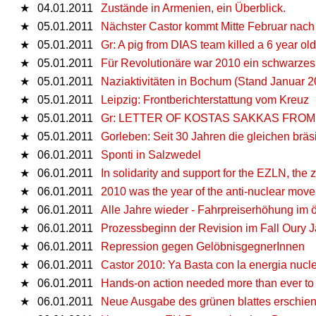
★
04.01.2011
Zustände in Armenien, ein Überblick.
★
05.01.2011
Nächster Castor kommt Mitte Februar nac
★
05.01.2011
Gr: A pig from DIAS team killed a 6 year ol
★
05.01.2011
Für Revolutionäre war 2010 ein schwarzes
★
05.01.2011
Naziaktivitäten in Bochum (Stand Januar 2
★
05.01.2011
Leipzig: Frontberichterstattung vom Kreuz
★
05.01.2011
Gr: LETTER OF KOSTAS SAKKAS FROM 
★
05.01.2011
Gorleben: Seit 30 Jahren die gleichen brä
★
06.01.2011
Sponti in Salzwedel
★
06.01.2011
In solidarity and support for the EZLN, th
★
06.01.2011
2010 was the year of the anti-nuclear mo
★
06.01.2011
Alle Jahre wieder - Fahrpreiserhöhung im ö
★
06.01.2011
Prozessbeginn der Revision im Fall Oury J
★
06.01.2011
Repression gegen GelöbnisgegnerInnen
★
06.01.2011
Castor 2010: Ya Basta con la energia nucle
★
06.01.2011
Hands-on action needed more than ever to
★
06.01.2011
Neue Ausgabe des grünen blattes erschien