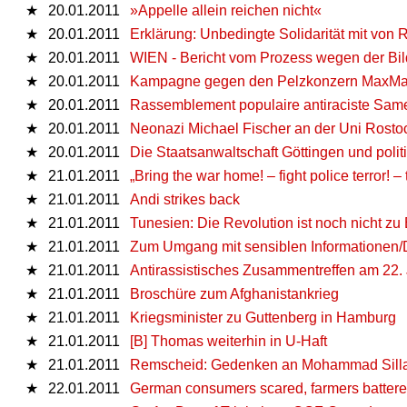
★
20.01.2011
»Appelle allein reichen nicht«
★
20.01.2011
Erklärung: Unbedingte Solidarität mit von 
★
20.01.2011
WIEN - Bericht vom Prozess wegen der B
★
20.01.2011
Kampagne gegen den Pelzkonzern MaxMa
★
20.01.2011
Rassemblement populaire antiraciste Samed
★
20.01.2011
Neonazi Michael Fischer an der Uni Rosto
★
20.01.2011
Die Staatsanwaltschaft Göttingen und polit
★
21.01.2011
„Bring the war home! – fight police terror! –
★
21.01.2011
Andi strikes back
★
21.01.2011
Tunesien: Die Revolution ist noch nicht zu
★
21.01.2011
Zum Umgang mit sensiblen Informationen/
★
21.01.2011
Antirassistisches Zusammentreffen am 22. 
★
21.01.2011
Broschüre zum Afghanistankrieg
★
21.01.2011
Kriegsminister zu Guttenberg in Hamburg
★
21.01.2011
[B] Thomas weiterhin in U-Haft
★
21.01.2011
Remscheid: Gedenken an Mohammad Sill
★
22.01.2011
German consumers scared, farmers battered