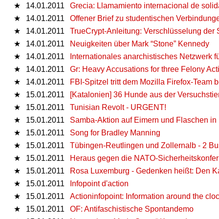
★
14.01.2011
Grecia: Llamamiento internacional de solida
★
14.01.2011
Offener Brief zu studentischen Verbindun
★
14.01.2011
TrueCrypt-Anleitung: Verschlüsselung der 
★
14.01.2011
Neuigkeiten über Mark “Stone” Kennedy
★
14.01.2011
Internationales anarchistisches Netzwerk fü
★
14.01.2011
Gr: Heavy Accusations for three Felony Acti
★
14.01.2011
FBI-Spitzel tritt dem Mozilla Firefox-Team b
★
15.01.2011
[Katalonien] 36 Hunde aus der Versuchstier
★
15.01.2011
Tunisian Revolt - URGENT!
★
15.01.2011
Samba-Aktion auf Eimern und Flaschen in 
★
15.01.2011
Song for Bradley Manning
★
15.01.2011
Tübingen-Reutlingen und Zollernalb - 2 
★
15.01.2011
Heraus gegen die NATO-Sicherheitskonfer
★
15.01.2011
Rosa Luxemburg - Gedenken heißt: Den Ka
★
15.01.2011
Infopoint d'action
★
15.01.2011
Actioninfopoint: Information around the clo
★
15.01.2011
OF: Antifaschistische Spontandemo