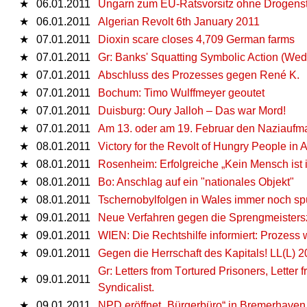
★
06.01.2011
Ungarn zum EU-Ratsvorsitz ohne Drogenst
★
06.01.2011
Algerian Revolt 6th January 2011
★
07.01.2011
Dioxin scare closes 4,709 German farms
★
07.01.2011
Gr: Banks' Squatting Symbolic Action (Wed
★
07.01.2011
Abschluss des Prozesses gegen René K.
★
07.01.2011
Bochum: Timo Wulffmeyer geoutet
★
07.01.2011
Duisburg: Oury Jalloh – Das war Mord!
★
07.01.2011
Am 13. oder am 19. Februar den Naziaufm
★
08.01.2011
Victory for the Revolt of Hungry People in A
★
08.01.2011
Rosenheim: Erfolgreiche „Kein Mensch ist 
★
08.01.2011
Bo: Anschlag auf ein "nationales Objekt"
★
08.01.2011
Tschernobylfolgen in Wales immer noch spür
★
09.01.2011
Neue Verfahren gegen die Sprengmeister
★
09.01.2011
WIEN: Die Rechtshilfe informiert: Prozes
★
09.01.2011
Gegen die Herrschaft des Kapitals! LL(L) 
Gr: Letters from Τortured Prisoners, Lette
★
09.01.2011
Syndicalist.
★
09.01.2011
NPD eröffnet „Bürgerbüro“ in Bremerhaven