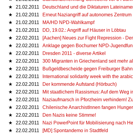
★
21.02.2011
Deutschland und die Diktaturen Lateiname
★
21.02.2011
Erneut Naziangriff auf autonomes Zentru
★
21.02.2011
MA/HD NPD-Wahlkampf
★
21.02.2011
DD, 19.02.: Angriff auf Häuser in Löbtau
★
22.02.2011
[Aachen] Neues zur Fight Repression - D
★
22.02.2011
Anklage gegen Bochumer NPD-Jugendfunk
★
22.02.2011
Dresden 2011 - diverse Artikel
★
22.02.2011
300 Migranten in Griechenland seit mehr a
★
22.02.2011
Bußgeldbescheide gegen Freiburger Bahnh
★
22.02.2011
International solidarity week with the arabic
★
22.02.2011
Der kommende Aufstand (Hörbuch)
★
22.02.2011
Mit staatlichem Rassismus: Auf dem Weg in
★
22.02.2011
Naziaufmarsch in Pforzheim verhindern! Zug
★
22.02.2011
Chilenische AnarchistInnen fangen Hunger
★
22.02.2011
Den Nazis keine Stimme!
★
22.02.2011
Nazi PowerPoint für Mobilisierung nach He
★
22.02.2011
[MD] Spontandemo in Stadtfeld