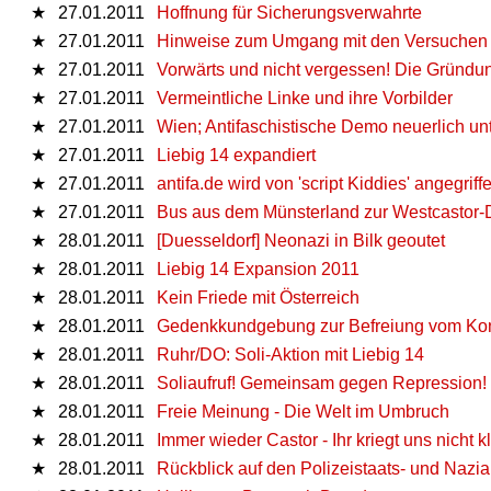
★
27.01.2011
Hoffnung für Sicherungsverwahrte
★
27.01.2011
Hinweise zum Umgang mit den Versuchen st
★
27.01.2011
Vorwärts und nicht vergessen! Die Gründun
★
27.01.2011
Vermeintliche Linke und ihre Vorbilder
★
27.01.2011
Wien; Antifaschistische Demo neuerlich unt
★
27.01.2011
Liebig 14 expandiert
★
27.01.2011
antifa.de wird von 'script Kiddies' angegriff
★
27.01.2011
Bus aus dem Münsterland zur Westcastor-
★
28.01.2011
[Duesseldorf] Neonazi in Bilk geoutet
★
28.01.2011
Liebig 14 Expansion 2011
★
28.01.2011
Kein Friede mit Österreich
★
28.01.2011
Gedenkkundgebung zur Befreiung vom Kon
★
28.01.2011
Ruhr/DO: Soli-Aktion mit Liebig 14
★
28.01.2011
Soliaufruf! Gemeinsam gegen Repression!
★
28.01.2011
Freie Meinung - Die Welt im Umbruch
★
28.01.2011
Immer wieder Castor - Ihr kriegt uns nicht kl
★
28.01.2011
Rückblick auf den Polizeistaats- und Naz