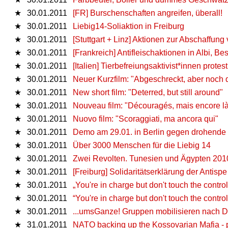
★
30.01.2011
[FR] Burschenschaften angreifen, überall!
★
30.01.2011
Liebig14-Soliaktion in Freiburg
★
30.01.2011
[Stuttgart + Linz] Aktionen zur Abschaffun
★
30.01.2011
[Frankreich] Antifleischaktionen in Albi, 
★
30.01.2011
[Italien] Tierbefreiungsaktivist*innen prot
★
30.01.2011
Neuer Kurzfilm: "Abgeschreckt, aber noch 
★
30.01.2011
New short film: "Deterred, but still around"
★
30.01.2011
Nouveau film: "Découragés, mais encore l
★
30.01.2011
Nuovo film: "Scoraggiati, ma ancora qui"
★
30.01.2011
Demo am 29.01. in Berlin gegen drohend
★
30.01.2011
Über 3000 Menschen für die Liebig 14
★
30.01.2011
Zwei Revolten. Tunesien und Ägypten 201
★
30.01.2011
[Freiburg] Solidaritätserklärung der Antispe
★
30.01.2011
„You're in charge but don't touch the control
★
30.01.2011
“You're in charge but don't touch the control
★
30.01.2011
...umsGanze! Gruppen mobilisieren nach 
★
31.01.2011
NATO backing up the Kossovarian Mafia - 