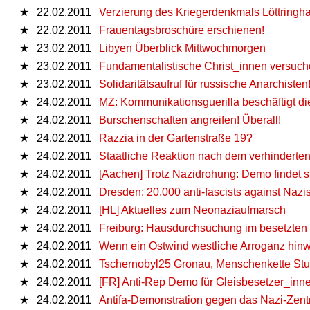
★
22.02.2011
Verzierung des Kriegerdenkmals Löttringh
★
22.02.2011
Frauentagsbroschüre erschienen!
★
23.02.2011
Libyen Überblick Mittwochmorgen
★
23.02.2011
Fundamentalistische Christ_innen versuch
★
23.02.2011
Solidaritätsaufruf für russische Anarchisten
★
24.02.2011
MZ: Kommunikationsguerilla beschäftigt di
★
24.02.2011
Burschenschaften angreifen! Überall!
★
24.02.2011
Razzia in der Gartenstraße 19?
★
24.02.2011
Staatliche Reaktion nach dem verhinderte
★
24.02.2011
[Aachen] Trotz Nazidrohung: Demo findet st
★
24.02.2011
Dresden: 20,000 anti-fascists against Nazi
★
24.02.2011
[HL] Aktuelles zum Neonaziaufmarsch
★
24.02.2011
Freiburg: Hausdurchsuchung im besetzten
★
24.02.2011
Wenn ein Ostwind westliche Arroganz hin
★
24.02.2011
Tschernobyl25 Gronau, Menschenkette Stut
★
24.02.2011
[FR] Anti-Rep Demo für Gleisbesetzer_inn
★
24.02.2011
Antifa-Demonstration gegen das Nazi-Zent