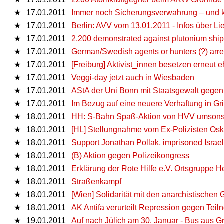
★
17.01.2011
Immer noch Sicherungsverwahrung – und 
★
17.01.2011
Berlin: AVV vom 13.01.2011 - Infos über Li
★
17.01.2011
2,200 demonstrated against plutonium shi
★
17.01.2011
German/Swedish agents or hunters (?) arres
★
17.01.2011
[Freiburg] Aktivist_innen besetzen erneut
★
17.01.2011
Veggi-day jetzt auch in Wiesbaden
★
17.01.2011
AStA der Uni Bonn mit Staatsgewalt gegen
★
17.01.2011
Im Bezug auf eine neuere Verhaftung in G
★
18.01.2011
HH: S-Bahn Spaß-Aktion von HVV umsons
★
18.01.2011
[HL] Stellungnahme vom Ex-Polizisten Osk
★
18.01.2011
Support Jonathan Pollak, imprisoned Israel
★
18.01.2011
(B) Aktion gegen Polizeikongress
★
18.01.2011
Erklärung der Rote Hilfe e.V. Ortsgruppe 
★
18.01.2011
Straßenkampf
★
18.01.2011
[Wien] Solidarität mit den anarchistische
★
18.01.2011
AK Antifa verurteilt Repression gegen Tei
★
19.01.2011
Auf nach Jülich am 30. Januar - Bus aus G