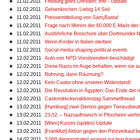
★
11.02.2011
Freiburg goes Dresden: Info - Update
★
11.02.2011
Gelsenkirchen: Liebig 14 Soli
★
11.02.2011
Pressemitteilung von Sam¡Basta!
★
11.02.2011
Frage nach Mirrors der 60.000 E-Mails de
★
11.02.2011
Ausführliche Broschüre über Dortmunder 
★
11.02.2011
Wenn Kinder in Italien sterben
★
11.02.2011
Social media shaping political events
★
12.02.2011
Auto von NPD-Vorsitzendem beschädigt
★
12.02.2011
Diese Nazis im Auge behalten, wenn sie
★
12.02.2011
Bohrung, dann Räumung?
★
12.02.2011
Kein Castor ohne unseren Widerstand!
★
12.02.2011
Die Revolution in Ägypten: Das Ende der
★
12.02.2011
Castorstreckenaktionstag Sammelthread
★
13.02.2011
[Hamburg] zwei Demos gegen Tierausbeu
★
13.02.2011
23.02. – Naziaufmarsch in Pforzheim verhi
★
13.02.2011
[Wien] Kurzes (spätes) Update
★
13.02.2011
[Frankfurt] Aktion gegen den Pelzverkauf 
★
14.02.2011
3,000 demonstrated against nuclear transpo