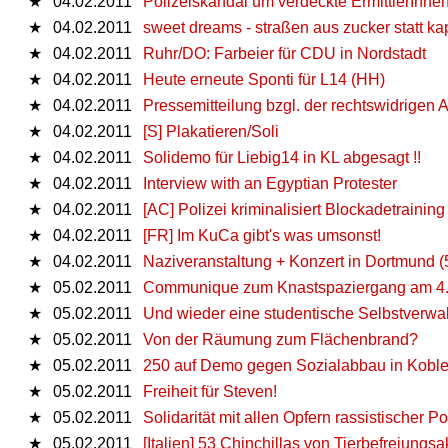
★
04.02.2011
Polizeiskandal um verdeckte ErmittlerInnen 
★
04.02.2011
sweet dreams - straßen aus zucker statt ka
★
04.02.2011
Ruhr/DO: Farbeier für CDU in Nordstadt
★
04.02.2011
Heute erneute Sponti für L14 (HH)
★
04.02.2011
Pressemitteilung bzgl. der rechtswidrigen 
★
04.02.2011
[S] Plakatieren/Soli
★
04.02.2011
Solidemo für Liebig14 in KL abgesagt !!
★
04.02.2011
Interview with an Egyptian Protester
★
04.02.2011
[AC] Polizei kriminalisiert Blockadetraining
★
04.02.2011
[FR] Im KuCa gibt's was umsonst!
★
04.02.2011
Naziveranstaltung + Konzert in Dortmund (
★
05.02.2011
Communique zum Knastspaziergang am 4.2
★
05.02.2011
Und wieder eine studentische Selbstverwa
★
05.02.2011
Von der Räumung zum Flächenbrand?
★
05.02.2011
250 auf Demo gegen Sozialabbau in Kobl
★
05.02.2011
Freiheit für Steven!
★
05.02.2011
Solidarität mit allen Opfern rassistischer Pol
★
05.02.2011
[Italien] 53 Chinchillas von Tierbefreiungsak