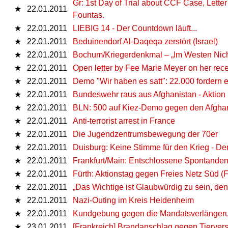
Gr: 1st Day of Trial about CCF Case, Lett
★
22.01.2011
Fountas.
★
22.01.2011
LIEBIG 14 - Der Countdown läuft...
★
22.01.2011
Beduinendorf Al-Daqeqa zerstört (Israel)
★
22.01.2011
Bochum/Kriegerdenkmal – „Im Westen Nic
★
22.01.2011
Open letter by Fee Marie Meyer on her recent
★
22.01.2011
Demo "Wir haben es satt": 22.000 fordern e
★
22.01.2011
Bundeswehr raus aus Afghanistan - Aktion 
★
22.01.2011
BLN: 500 auf Kiez-Demo gegen den Afghan
★
22.01.2011
Anti-terrorist arrest in France
★
22.01.2011
Die Jugendzentrumsbewegung der 70er
★
22.01.2011
Duisburg: Keine Stimme für den Krieg - D
★
22.01.2011
Frankfurt/Main: Entschlossene Spontand
★
22.01.2011
Fürth: Aktionstag gegen Freies Netz Süd (
★
22.01.2011
„Das Wichtige ist Glaubwürdig zu sein, d
★
22.01.2011
Nazi-Outing im Kreis Heidenheim
★
22.01.2011
Kundgebung gegen die Mandatsverlängerun
★
23.01.2011
[Frankreich] Brandanschlag gegen Tierv