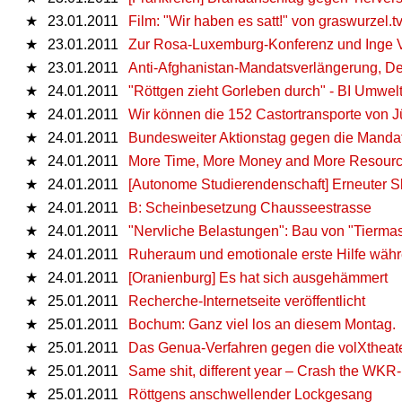
★
23.01.2011
Film: "Wir haben es satt!" von graswurzel.t
★
23.01.2011
Zur Rosa-Luxemburg-Konferenz und Inge V
★
23.01.2011
Anti-Afghanistan-Mandatsverlängerung, De
★
24.01.2011
"Röttgen zieht Gorleben durch" - BI Umwelts
★
24.01.2011
Wir können die 152 Castortransporte von 
★
24.01.2011
Bundesweiter Aktionstag gegen die Mandat
★
24.01.2011
More Time, More Money and More Resour
★
24.01.2011
[Autonome Studierendenschaft] Erneuter S
★
24.01.2011
B: Scheinbesetzung Chausseestrasse
★
24.01.2011
"Nervliche Belastungen": Bau von "Tierma
★
24.01.2011
Ruheraum und emotionale erste Hilfe wä
★
24.01.2011
[Oranienburg] Es hat sich ausgehämmert
★
25.01.2011
Recherche-Internetseite veröffentlicht
★
25.01.2011
Bochum: Ganz viel los an diesem Montag.
★
25.01.2011
Das Genua-Verfahren gegen die volXtheaterk
★
25.01.2011
Same shit, different year – Crash the WKR-
★
25.01.2011
Röttgens anschwellender Lockgesang