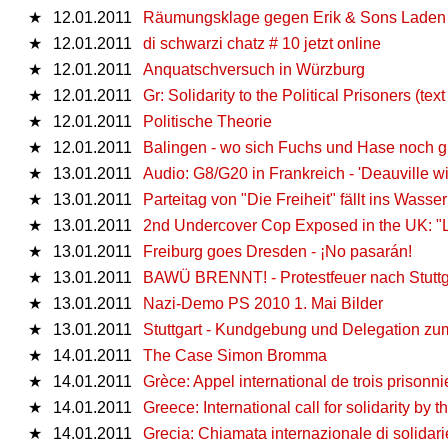
★
12.01.2011
Räumungsklage gegen Erik & Sons Laden 
★
12.01.2011
di schwarzi chatz # 10 jetzt online
★
12.01.2011
Anquatschversuch in Würzburg
★
12.01.2011
Gr: Solidarity to the Political Prisoners (text
★
12.01.2011
Politische Theorie
★
12.01.2011
Balingen - wo sich Fuchs und Hase noch g
★
13.01.2011
Audio: G8/G20 in Frankreich - 'Deauville 
★
13.01.2011
Parteitag von "Die Freiheit" fällt ins Wasser
★
13.01.2011
2nd Undercover Cop Exposed in the UK: "
★
13.01.2011
Freiburg goes Dresden - ¡No pasarán!
★
13.01.2011
BAWÜ BRENNT! - Protestfeuer nach Stuttga
★
13.01.2011
Nazi-Demo PS 2010 1. Mai Bilder
★
13.01.2011
Stuttgart - Kundgebung und Delegation zu
★
14.01.2011
The Case Simon Bromma
★
14.01.2011
Grèce: Appel international de trois prisonnie
★
14.01.2011
Greece: International call for solidarity by t
★
14.01.2011
Grecia: Chiamata internazionale di solidarietà