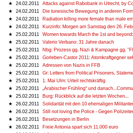
★
24.02.2011
Attacks against Rabobank in Utrecht, by Con
★
24.02.2011
Die tunesische Bewegung in anderen Forme
★
24.02.2011
Radiation killing more female than male e
★
24.02.2011
Kurzinfo: Morgen am Samstag den 26. Fe
★
25.02.2011
Women towards March the 1st and beyond: F
★
25.02.2011
Valerio Verbano: 31 Jahre danach
★
25.02.2011
Nbg: Prozess gg. Nazi & Kampagne gg. "
★
25.02.2011
Gorleben-Castor 2011: Atomkraftgegner sehe
★
25.02.2011
Adressen von Nazis in FFB
★
25.02.2011
Gr: Letters from Political Prisoners, Statem
★
25.02.2011
1. Mai Ulm: Urteil rechtskräftig
★
25.02.2011
„Arabischer Frühling“ und danach...Comm
★
25.02.2011
Burg: Rückblick auf die letzten Wochen...
★
26.02.2011
Solidarität mit den 10 ehemaligen Militant
★
26.02.2011
Still not loving the Police - Gegen Polizeit
★
26.02.2011
Besetzungen in Berlin
★
26.02.2011
Freie Antonia spart sich 11.000 euro