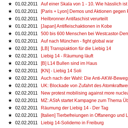
★
01.02.2011
Auf einer Skala von 1 - 10. Wie hässlich is
★
01.02.2011
[Paris + Lyon] Demos und Aktionen gegen 
★
01.02.2011
Heilbronner Antifaschist verurteilt
★
01.02.2011
[Japan] Antifleischaktionen in Kobe
★
01.02.2011
500 bis 600 Menschen bei Westcastor-Dem
★
01.02.2011
Auf nach München - fight global war
★
02.02.2011
[LB] Transpiaktion für die Liebig 14
★
02.02.2011
Liebig 14 - Räumung läuft
★
02.02.2011
[B] L14 Bullen sind im Haus
★
02.02.2011
[KN] - Liebig 14 Soli
★
02.02.2011
Auch nach der Wahl: Die Anti-AKW-Bewegung
★
02.02.2011
UK: Blockade von Zufahrt des Atomkraftwer
★
02.02.2011
New protest mobilising against more nucle
★
02.02.2011
MZ: AStA startet Kampagne zum Thema Ü
★
02.02.2011
Räumung der Liebig 14 - Der Tag
★
02.02.2011
[Italien] Tierbefreiungen in Offanengo und
★
02.02.2011
Liebig 14-Solidemo in Freiburg