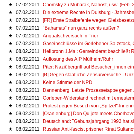
★
07.02.2011
Chomsky zu Mubarak, Nahost, usw. (Feb. 
★
07.02.2011
Die extreme Rechte in Duisburg - Jahresbe
★
07.02.2011
[FR] Erste Strafbefehle wegen Gleisbeset
★
07.02.2011
"Bahamas" nun ganz rechts außen?
★
07.02.2011
Anquatschversuch in Trier
★
07.02.2011
Gaseinschlüsse im Gorlebener Salzstock, 
★
08.02.2011
Heilbronn 1.Mai: Gemeinderat beschließt 
★
08.02.2011
Auflösung des AIP Mülheim/Ruhr
★
08.02.2011
Piter: Naziübergriff auf Besucher_innen e
★
08.02.2011
[B] Gegen staatliche Zensurversuche - Unze
★
08.02.2011
Keine Stimme der NPD
★
08.02.2011
Dannenberg: Letzte Prozessetappe gege
★
08.02.2011
Gorleben-Widerstand rechnet mit erneutem
★
08.02.2011
Protest gegen Besuch von „Spitzel“-Innenm
★
08.02.2011
[Oranienburg] Don Quijote meets Oberhave
★
08.02.2011
Deutschland: "Geburtsjahrgang 1993 hat si
★
08.02.2011
Russian Anti-fascist prisoner Rinat Sultan