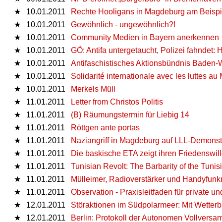
★
10.01.2011
Rechte Hooligans in Magdeburg am Beispi
★
10.01.2011
Gewöhnlich - ungewöhnlich?!
★
10.01.2011
Community Medien in Bayern anerkennen
★
10.01.2011
GÖ: Antifa untergetaucht, Polizei fahndet:
★
10.01.2011
Antifaschistisches Aktionsbündnis Baden-
★
10.01.2011
Solidarité internationale avec les luttes a
★
10.01.2011
Merkels Müll
★
11.01.2011
Letter from Christos Politis
★
11.01.2011
(B) Räumungstermin für Liebig 14
★
11.01.2011
Röttgen ante portas
★
11.01.2011
Naziangriff in Magdeburg auf LLL-Demons
★
11.01.2011
Die baskische ETA zeigt ihren Friedenswil
★
11.01.2011
Tunisian Revolt: The Barbarity of the Tunis
★
11.01.2011
Mülleimer, Radioverstärker und Handyfunk
★
11.01.2011
Observation - Praxisleitfaden für private u
★
12.01.2011
Störaktionen im Südpolarmeer: Mit Wetter
★
12.01.2011
Berlin: Protokoll der Autonomen Vollvers