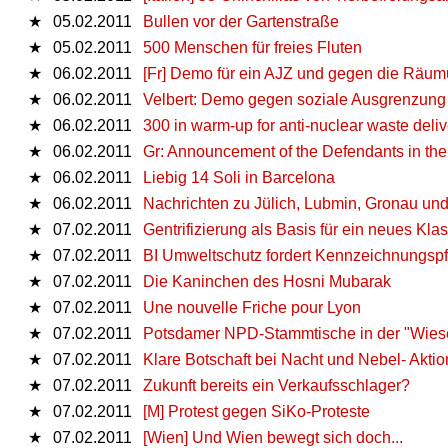
★
05.02.2011
Bullen vor der Gartenstraße
★
05.02.2011
500 Menschen für freies Fluten
★
06.02.2011
[Fr] Demo für ein AJZ und gegen die Räum
★
06.02.2011
Velbert: Demo gegen soziale Ausgrenzung
★
06.02.2011
300 in warm-up for anti-nuclear waste deliv
★
06.02.2011
Gr: Announcement of the Defendants in the 
★
06.02.2011
Liebig 14 Soli in Barcelona
★
06.02.2011
Nachrichten zu Jülich, Lubmin, Gronau un
★
07.02.2011
Gentrifizierung als Basis für ein neues K
★
07.02.2011
BI Umweltschutz fordert Kennzeichnungspfli
★
07.02.2011
Die Kaninchen des Hosni Mubarak
★
07.02.2011
Une nouvelle Friche pour Lyon
★
07.02.2011
Potsdamer NPD-Stammtische in der "Wie
★
07.02.2011
Klare Botschaft bei Nacht und Nebel- Akt
★
07.02.2011
Zukunft bereits ein Verkaufsschlager?
★
07.02.2011
[M] Protest gegen SiKo-Proteste
★
07.02.2011
[Wien] Und Wien bewegt sich doch...