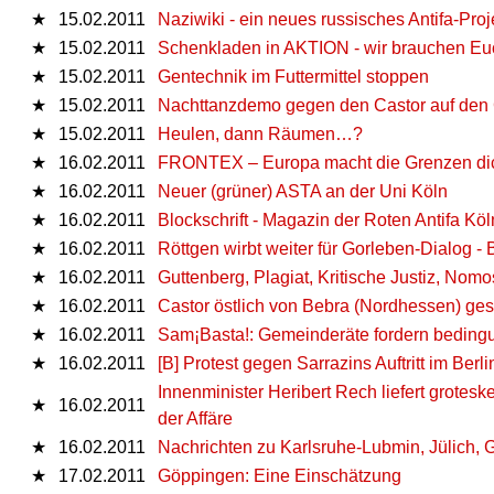
★
15.02.2011
Naziwiki - ein neues russisches Antifa-Proj
★
15.02.2011
Schenkladen in AKTION - wir brauchen Euc
★
15.02.2011
Gentechnik im Futtermittel stoppen
★
15.02.2011
Nachttanzdemo gegen den Castor auf den Gl
★
15.02.2011
Heulen, dann Räumen…?
★
16.02.2011
FRONTEX – Europa macht die Grenzen di
★
16.02.2011
Neuer (grüner) ASTA an der Uni Köln
★
16.02.2011
Blockschrift - Magazin der Roten Antifa Köl
★
16.02.2011
Röttgen wirbt weiter für Gorleben-Dialog -
★
16.02.2011
Guttenberg, Plagiat, Kritische Justiz, Nom
★
16.02.2011
Castor östlich von Bebra (Nordhessen) ges
★
16.02.2011
Sam¡Basta!: Gemeinderäte fordern beding
★
16.02.2011
[B] Protest gegen Sarrazins Auftritt im Ber
Innenminister Heribert Rech liefert grotes
★
16.02.2011
der Affäre
★
16.02.2011
Nachrichten zu Karlsruhe-Lubmin, Jülich, 
★
17.02.2011
Göppingen: Eine Einschätzung