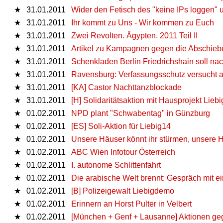
★
31.01.2011
Wider den Fetisch des "keine IPs loggen" 
★
31.01.2011
Ihr kommt zu Uns - Wir kommen zu Euch
★
31.01.2011
Zwei Revolten. Ägypten. 2011 Teil II
★
31.01.2011
Artikel zu Kampagnen gegen die Abschiebe
★
31.01.2011
Schenkladen Berlin Friedrichshain soll n
★
31.01.2011
Ravensburg: Verfassungsschutz versucht 
★
31.01.2011
[KA] Castor Nachttanzblockade
★
31.01.2011
[H] Solidaritätsaktion mit Hausprojekt Liebi
★
01.02.2011
NPD plant "Schwabentag" in Günzburg
★
01.02.2011
[ES] Soli-Aktion für Liebig14
★
01.02.2011
Unsere Häuser könnt ihr stürmen, unsere H
★
01.02.2011
ABC Wien Infotour Österreich
★
01.02.2011
I. autonome Schlittenfahrt
★
01.02.2011
Die arabische Welt brennt: Gespräch mit e
★
01.02.2011
[B] Polizeigewalt Liebigdemo
★
01.02.2011
Erinnern an Horst Pulter in Velbert
★
01.02.2011
[München + Genf + Lausanne] Aktionen g