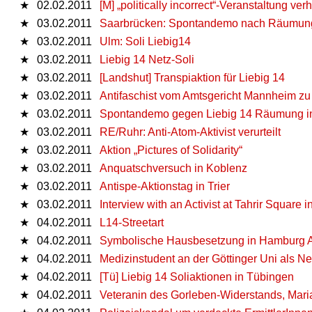
★
02.02.2011
[M] „politically incorrect“-Veranstaltung verh
★
03.02.2011
Saarbrücken: Spontandemo nach Räumung
★
03.02.2011
Ulm: Soli Liebig14
★
03.02.2011
Liebig 14 Netz-Soli
★
03.02.2011
[Landshut] Transpiaktion für Liebig 14
★
03.02.2011
Antifaschist vom Amtsgericht Mannheim zu 7
★
03.02.2011
Spontandemo gegen Liebig 14 Räumung in
★
03.02.2011
RE/Ruhr: Anti-Atom-Aktivist verurteilt
★
03.02.2011
Aktion „Pictures of Solidarity“
★
03.02.2011
Anquatschversuch in Koblenz
★
03.02.2011
Antispe-Aktionstag in Trier
★
03.02.2011
Interview with an Activist at Tahrir Square i
★
04.02.2011
L14-Streetart
★
04.02.2011
Symbolische Hausbesetzung in Hamburg A
★
04.02.2011
Medizinstudent an der Göttinger Uni als Ne
★
04.02.2011
[Tü] Liebig 14 Soliaktionen in Tübingen
★
04.02.2011
Veteranin des Gorleben-Widerstands, Maria