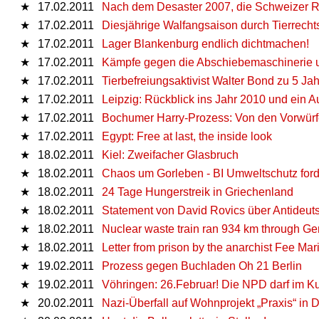
★
17.02.2011
Nach dem Desaster 2007, die Schweizer Rec
★
17.02.2011
Diesjährige Walfangsaison durch Tierrecht
★
17.02.2011
Lager Blankenburg endlich dichtmachen!
★
17.02.2011
Kämpfe gegen die Abschiebemaschinerie 
★
17.02.2011
Tierbefreiungsaktivist Walter Bond zu 5 Jahr
★
17.02.2011
Leipzig: Rückblick ins Jahr 2010 und ein 
★
17.02.2011
Bochumer Harry-Prozess: Von den Vorwür
★
17.02.2011
Egypt: Free at last, the inside look
★
18.02.2011
Kiel: Zweifacher Glasbruch
★
18.02.2011
Chaos um Gorleben - BI Umweltschutz forde
★
18.02.2011
24 Tage Hungerstreik in Griechenland
★
18.02.2011
Statement von David Rovics über Antideut
★
18.02.2011
Nuclear waste train ran 934 km through G
★
18.02.2011
Letter from prison by the anarchist Fee Ma
★
19.02.2011
Prozess gegen Buchladen Oh 21 Berlin
★
19.02.2011
Vöhringen: 26.Februar! Die NPD darf im Ku
★
20.02.2011
Nazi-Überfall auf Wohnprojekt „Praxis“ in 