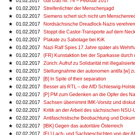
★
01.02.2017
Gǎi Dào Nr. 74 – Februar 2017
★
01.02.2017
Streifenlichter der Menschenjagd
★
01.02.2017
Siemens schert sich nicht um Menschenre
★
01.02.2017
Nordsächsische Dreadlock-Nazis verehren 
★
01.02.2017
Stoppt die Castor-Transporte auf dem Neck
★
01.02.2017
Plakate zu Sabotage bei KiK
★
01.02.2017
Nazi Ralf Spies 17 Jahre später als Wehr
★
01.02.2017
(FR) Kunstaktion bei der Sparkasse durch
★
01.02.2017
Zürich: Aufruf zu Solidarität mit illegalisi
★
01.02.2017
Stellungnahme der autonomen antifa [w] 
★
02.02.2017
[B] In Spite of their separation
★
02.02.2017
Besser als RTL – die AfD Schleswig-Hols
★
02.02.2017
[P] PM zum Gedenken an die Opfer des Na
★
02.02.2017
Sachsen übernimmt IMK-Vorsitz und disku
★
02.02.2017
Kritik an der Arbeit des sächsischen NS
★
02.02.2017
Antifaschistische Beobachtung und Dokum
★
02.02.2017
[IBK] Gegen das autoritäre Österreich
★
02.02.2017
[FL] Lach- und Sachgeschichten von der A