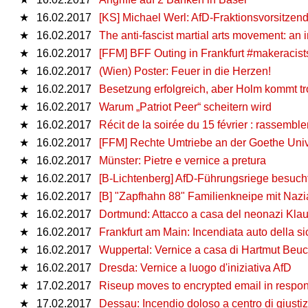
★
16.02.2017
[KS] Michael Werl: AfD-Fraktionsvorsitze
★
16.02.2017
The anti-fascist martial arts movement: an 
★
16.02.2017
[FFM] BFF Outing in Frankfurt #makeracist
★
16.02.2017
(Wien) Poster: Feuer in die Herzen!
★
16.02.2017
Besetzung erfolgreich, aber Holm kommt t
★
16.02.2017
Warum „Patriot Peer“ scheitern wird
★
16.02.2017
Récit de la soirée du 15 février : rassemb
★
16.02.2017
[FFM] Rechte Umtriebe an der Goethe Univ
★
16.02.2017
Münster: Pietre e vernice a pretura
★
16.02.2017
[B-Lichtenberg] AfD-Führungsriege besuch
★
16.02.2017
[B] "Zapfhahn 88" Familienkneipe mit Nazi
★
16.02.2017
Dortmund: Attacco a casa del neonazi Kla
★
16.02.2017
Frankfurt am Main: Incendiata auto della s
★
16.02.2017
Wuppertal: Vernice a casa di Hartmut Beuc
★
16.02.2017
Dresda: Vernice a luogo d'iniziativa AfD
★
17.02.2017
Riseup moves to encrypted email in respons
★
17.02.2017
Dessau: Incendio doloso a centro di giustiz