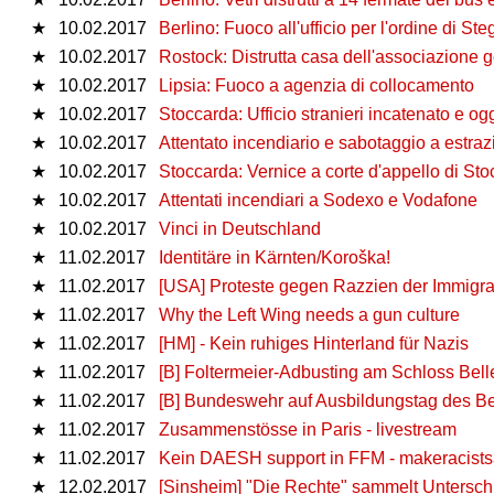
★
10.02.2017
Berlino: Fuoco all'ufficio per l'ordine di Steg
★
10.02.2017
Rostock: Distrutta casa dell'associazione 
★
10.02.2017
Lipsia: Fuoco a agenzia di collocamento
★
10.02.2017
Stoccarda: Ufficio stranieri incatenato e ogg
★
10.02.2017
Attentato incendiario e sabotaggio a estraz
★
10.02.2017
Stoccarda: Vernice a corte d'appello di St
★
10.02.2017
Attentati incendiari a Sodexo e Vodafone
★
10.02.2017
Vinci in Deutschland
★
11.02.2017
Identitäre in Kärnten/Koroška!
★
11.02.2017
[USA] Proteste gegen Razzien der Immigr
★
11.02.2017
Why the Left Wing needs a gun culture
★
11.02.2017
[HM] - Kein ruhiges Hinterland für Nazis
★
11.02.2017
[B] Foltermeier-Adbusting am Schloss Bel
★
11.02.2017
[B] Bundeswehr auf Ausbildungstag des Ber
★
11.02.2017
Zusammenstösse in Paris - livestream
★
11.02.2017
Kein DAESH support in FFM - makeracists
★
12.02.2017
[Sinsheim] "Die Rechte" sammelt Untersch