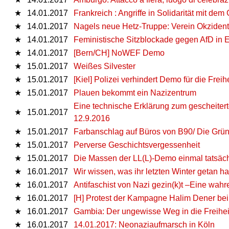
★
14.01.2017
Frankreich : Angriffe in Solidarität mit d
★
14.01.2017
Nagels neue Hetz-Truppe: Verein Okzident
★
14.01.2017
Feministische Sitzblockade gegen AfD in 
★
14.01.2017
[Bern/CH] NoWEF Demo
★
15.01.2017
Weißes Silvester
★
15.01.2017
[Kiel] Polizei verhindert Demo für die Frei
★
15.01.2017
Plauen bekommt ein Nazizentrum
Eine technische Erklärung zum gescheite
★
15.01.2017
12.9.2016
★
15.01.2017
Farbanschlag auf Büros von B90/ Die Grün
★
15.01.2017
Perverse Geschichtsvergessenheit
★
15.01.2017
Die Massen der LL(L)-Demo einmal tatsäch
★
16.01.2017
Wir wissen, was ihr letzten Winter getan 
★
16.01.2017
Antifaschist von Nazi gezin(k)t –Eine wah
★
16.01.2017
[H] Protest der Kampagne Halim Dener be
★
16.01.2017
Gambia: Der ungewisse Weg in die Freihei
★
16.01.2017
14.01.2017: Neonaziaufmarsch in Köln