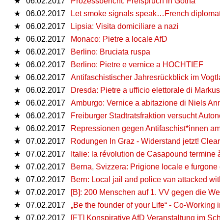
★
06.02.2017
Prozessbericht: Freispruch in Gotha
★
06.02.2017
Let smoke signals speak…French diplomati
★
06.02.2017
Lipsia: Visita domiciliare a nazi
★
06.02.2017
Monaco: Pietre a locale AfD
★
06.02.2017
Berlino: Bruciata ruspa
★
06.02.2017
Berlino: Pietre e vernice a HOCHTIEF
★
06.02.2017
Antifaschistischer Jahresrückblick im Vogt
★
06.02.2017
Dresda: Pietre a ufficio elettorale di Mark
★
06.02.2017
Amburgo: Vernice a abitazione di Niels A
★
06.02.2017
Freiburger Stadtratsfraktion versucht Au
★
06.02.2017
Repressionen gegen Antifaschist*innen am
★
07.02.2017
Rodungen In Graz - Widerstand jetzt! Clear
★
07.02.2017
Italie: la révolution de Casapound termine 
★
07.02.2017
Berna, Svizzera: Prigione locale e furgone 
★
07.02.2017
Bern: Local jail and police van attacked wi
★
07.02.2017
[B]: 200 Menschen auf 1. VV gegen die We
★
07.02.2017
„Be the founder of your Life“ - Co-Working i
★
07.02.2017
[FT] Konspirative AfD Veranstaltung im S