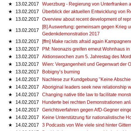
★
13.02.2017
Wuerzburg - Regierung von Unterfranken a
★
13.02.2017
Überblick der aktuellen Entwicklung von R
★
13.02.2017
Overview about recent development of repr
[B] Auswertung: gemeinsam gegen Krieg un
★
13.02.2017
Gedenkdemonstration 2017
★
13.02.2017
[ffm] Make racists afraid again Kampagne
★
13.02.2017
PM: Neonazis greifen erneut Wohnhaus in 
★
13.02.2017
Aktionswochen zum 5. Jahrestag des Morde
★
13.02.2017
Wien: Vergangenheit und Gegenwart der 
★
13.02.2017
Bobigny’s burning
★
14.02.2017
Nachlese zur Kundgebung "Keine Abschie
★
14.02.2017
Aboriginal leaders seek new relationship w
★
14.02.2017
Changing native title law to facilitate mo
★
14.02.2017
Hunderte bei rechten Demonstrationen an
★
14.02.2017
Gerichtsverfahren gegen AfD-Gegner einges
★
14.02.2017
Keine Unterstützung für nationalistische H
★
14.02.2017
3 Podcasts von Wie viele sind hinter Gitte