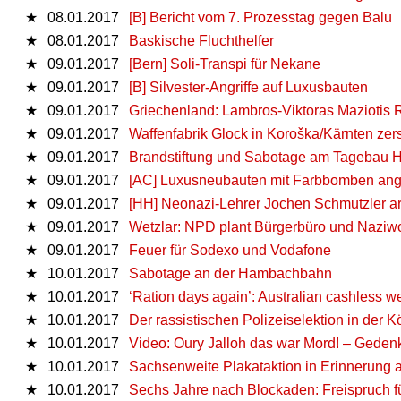
★
08.01.2017
[B] Bericht vom 7. Prozesstag gegen Balu
★
08.01.2017
Baskische Fluchthelfer
★
09.01.2017
[Bern] Soli-Transpi für Nekane
★
09.01.2017
[B] Silvester-Angriffe auf Luxusbauten
★
09.01.2017
Griechenland: Lambros-Viktoras Maziotis 
★
09.01.2017
Waffenfabrik Glock in Koroška/Kärnten zer
★
09.01.2017
Brandstiftung und Sabotage am Tagebau
★
09.01.2017
[AC] Luxusneubauten mit Farbbomben ange
★
09.01.2017
[HH] Neonazi-Lehrer Jochen Schmutzler arb
★
09.01.2017
Wetzlar: NPD plant Bürgerbüro und Naziwo
★
09.01.2017
Feuer für Sodexo und Vodafone
★
10.01.2017
Sabotage an der Hambachbahn
★
10.01.2017
‘Ration days again’: Australian cashless w
★
10.01.2017
Der rassistischen Polizeiselektion in der
★
10.01.2017
Video: Oury Jalloh das war Mord! – Gede
★
10.01.2017
Sachsenweite Plakataktion in Erinnerung a
★
10.01.2017
Sechs Jahre nach Blockaden: Freispruch f