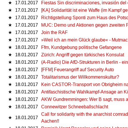
★
17.01.2017
Fiestas Sin discriminaciones, invasión de
★
17.01.2017
[KA] Solidarität ist eine Waffe (im Kampf g
★
17.01.2017
Richtigstellung Sponti zum Haus des Pot
★
17.01.2017
MUC: Demo und Aktionen gegen zweiten P
★
17.01.2017
Join the RAF
★
17.01.2017
»Weil ich an mein Glück glaube« - Mutmac
★
18.01.2017
Ffm, Kundgebung politische Gefangene
★
18.01.2017
Zürich: Angriff gegen türkisches Konsulat
★
18.01.2017
(A-Radio) Die AfD-Strukturen in Berlin - ei
★
18.01.2017
[FFM] Feuerangriff auf Security Auto
★
18.01.2017
Totalitarismus der Willkommenskultur?
★
18.01.2017
Kein CASTOR-Transport von Obrigheim n
★
18.01.2017
Antifaschistische Wahlkampf-Ansage an Ki
★
18.01.2017
AKW Gundremmingen: Wer B sagt, muss 
★
18.01.2017
Connewitzer Schneeballschlacht
Call for solidarity with the anarchist comrad
★
18.01.2017
Aachen!!