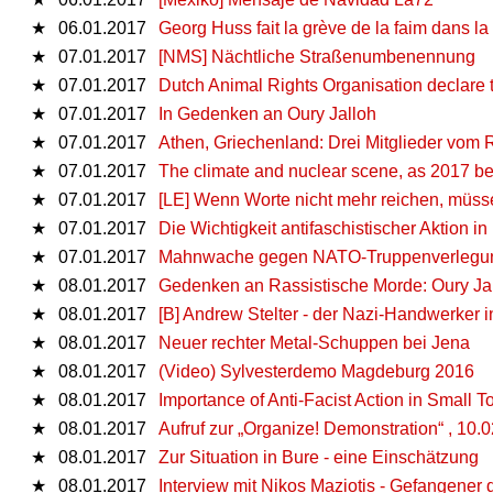
★
06.01.2017
Georg Huss fait la grève de la faim dans l
★
07.01.2017
[NMS] Nächtliche Straßenumbenennung
★
07.01.2017
Dutch Animal Rights Organisation declare 
★
07.01.2017
In Gedenken an Oury Jalloh
★
07.01.2017
Athen, Griechenland: Drei Mitglieder vom 
★
07.01.2017
The climate and nuclear scene, as 2017 b
★
07.01.2017
[LE] Wenn Worte nicht mehr reichen, müss
★
07.01.2017
Die Wichtigkeit antifaschistischer Aktion in
★
07.01.2017
Mahnwache gegen NATO-Truppenverlegun
★
08.01.2017
Gedenken an Rassistische Morde: Oury J
★
08.01.2017
[B] Andrew Stelter - der Nazi-Handwerker
★
08.01.2017
Neuer rechter Metal-Schuppen bei Jena
★
08.01.2017
(Video) Sylvesterdemo Magdeburg 2016
★
08.01.2017
Importance of Anti-Facist Action in Small 
★
08.01.2017
Aufruf zur „Organize! Demonstration“ , 1
★
08.01.2017
Zur Situation in Bure - eine Einschätzung
★
08.01.2017
Interview mit Nikos Maziotis - Gefangener