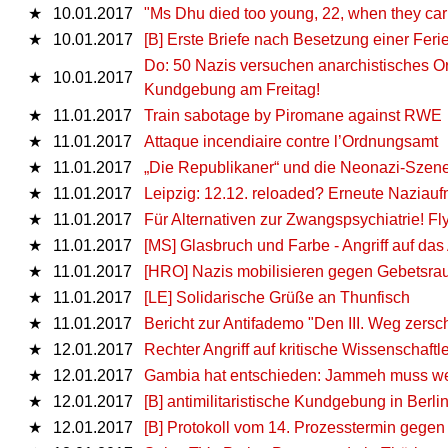
★
10.01.2017
"Ms Dhu died too young, 22, when they car
★
10.01.2017
[B] Erste Briefe nach Besetzung einer F
Do: 50 Nazis versuchen anarchistisches Org
★
10.01.2017
Kundgebung am Freitag!
★
11.01.2017
Train sabotage by Piromane against RWE
★
11.01.2017
Attaque incendiaire contre l’Ordnungsamt
★
11.01.2017
„Die Republikaner“ und die Neonazi-Szen
★
11.01.2017
Leipzig: 12.12. reloaded? Erneute Naziauf
★
11.01.2017
Für Alternativen zur Zwangspsychiatrie! Fly
★
11.01.2017
[MS] Glasbruch und Farbe - Angriff auf das 
★
11.01.2017
[HRO] Nazis mobilisieren gegen Gebetsr
★
11.01.2017
[LE] Solidarische Grüße an Thunfisch
★
11.01.2017
Bericht zur Antifademo "Den III. Weg zersc
★
12.01.2017
Rechter Angriff auf kritische Wissenschaftl
★
12.01.2017
Gambia hat entschieden: Jammeh muss w
★
12.01.2017
[B] antimilitaristische Kundgebung in Berl
★
12.01.2017
[B] Protokoll vom 14. Prozesstermin gegen 