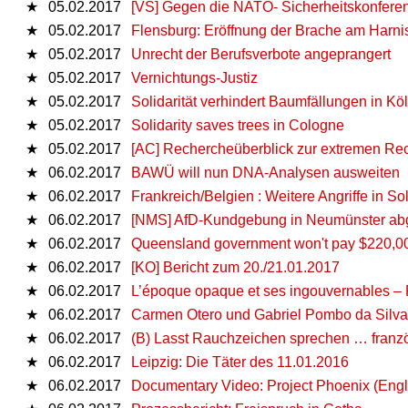
★
05.02.2017
[VS] Gegen die NATO- Sicherheitskonfere
★
05.02.2017
Flensburg: Eröffnung der Brache am Harni
★
05.02.2017
Unrecht der Berufsverbote angeprangert
★
05.02.2017
Vernichtungs-Justiz
★
05.02.2017
Solidarität verhindert Baumfällungen in Kö
★
05.02.2017
Solidarity saves trees in Cologne
★
05.02.2017
[AC] Rechercheüberblick zur extremen R
★
06.02.2017
BAWÜ will nun DNA-Analysen ausweiten
★
06.02.2017
Frankreich/Belgien : Weitere Angriffe in S
★
06.02.2017
[NMS] AfD-Kundgebung in Neumünster ab
★
06.02.2017
Queensland government won't pay $220,000
★
06.02.2017
[KO] Bericht zum 20./21.01.2017
★
06.02.2017
L’époque opaque et ses ingouvernables – 
★
06.02.2017
Carmen Otero und Gabriel Pombo da Silva 
★
06.02.2017
(B) Lasst Rauchzeichen sprechen … franz
★
06.02.2017
Leipzig: Die Täter des 11.01.2016
★
06.02.2017
Documentary Video: Project Phoenix (Engli