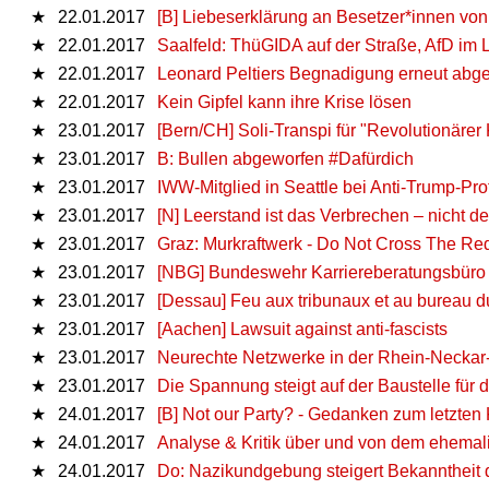
★
22.01.2017
[B] Liebeserklärung an Besetzer*innen von
★
22.01.2017
Saalfeld: ThüGIDA auf der Straße, AfD im L
★
22.01.2017
Leonard Peltiers Begnadigung erneut abge
★
22.01.2017
Kein Gipfel kann ihre Krise lösen
★
23.01.2017
[Bern/CH] Soli-Transpi für "Revolutionärer
★
23.01.2017
B: Bullen abgeworfen #Dafürdich
★
23.01.2017
IWW-Mitglied in Seattle bei Anti-Trump-Pr
★
23.01.2017
[N] Leerstand ist das Verbrechen – nicht 
★
23.01.2017
Graz: Murkraftwerk - Do Not Cross The Red
★
23.01.2017
[NBG] Bundeswehr Karriereberatungsbüro 
★
23.01.2017
[Dessau] Feu aux tribunaux et au bureau d
★
23.01.2017
[Aachen] Lawsuit against anti-fascists
★
23.01.2017
Neurechte Netzwerke in der Rhein-Neckar
★
23.01.2017
Die Spannung steigt auf der Baustelle für 
★
24.01.2017
[B] Not our Party? - Gedanken zum letzte
★
24.01.2017
Analyse & Kritik über und von dem ehemal
★
24.01.2017
Do: Nazikundgebung steigert Bekanntheit d