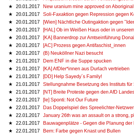
★
20.01.2017
New uranium mine approved on Aboriginal 
★
20.01.2017
Soli-Faxaktion gegen Repression gegen K
★
20.01.2017
[Wien] Nächtliche Outingaktion gegen "Iden
★
20.01.2017
[HAL] Ob im Weißen Haus oder in unserem V
★
20.01.2017
[KA] Bannerdrop zur Amtseinführung Dona
★
20.01.2017
[AC] Prozess gegen Antifaschist_innen
★
20.01.2017
(B) Neuköllner Nazi besucht
★
21.01.2017
Dem ENF in die Suppe spucken
★
21.01.2017
[KA] AfDler*innen aus Durlach vertrieben
★
21.01.2017
[DD] Help Sayedy´s Family!
★
21.01.2017
Stellungnahme Besetzung des Instituts für
★
21.01.2017
[NT] Breite Proteste gegen den AfD Landes
★
22.01.2017
[le] Sponti: Not Our Future
★
22.01.2017
Das Doppelspiel des Spreelichter-Netzwe
★
22.01.2017
January 26th was an assault on a strong, p
★
22.01.2017
Bauwagenplätze - Gegen die Planung der
★
22.01.2017
Bern: Farbe gegen Knast und Bullen