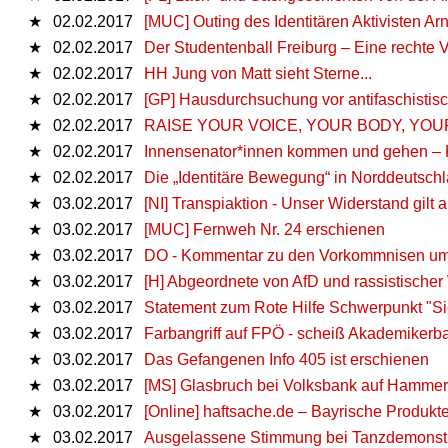
★
02.02.2017
[MUC] Outing des Identitären Aktivisten Ar
★
02.02.2017
Der Studentenball Freiburg – Eine rechte Ve
★
02.02.2017
HH Jung von Matt sieht Sterne...
★
02.02.2017
[GP] Hausdurchsuchung vor antifaschisti
★
02.02.2017
RAISE YOUR VOICE, YOUR BODY, YOUR
★
02.02.2017
Innensenator*innen kommen und gehen – K
★
02.02.2017
Die „Identitäre Bewegung“ in Norddeutsch
★
03.02.2017
[NI] Transpiaktion - Unser Widerstand gilt
★
03.02.2017
[MUC] Fernweh Nr. 24 erschienen
★
03.02.2017
DO - Kommentar zu den Vorkommnisen um 
★
03.02.2017
[H] Abgeordnete von AfD und rassistisc
★
03.02.2017
Statement zum Rote Hilfe Schwerpunkt "Sie
★
03.02.2017
Farbangriff auf FPÖ - scheiß Akademikerba
★
03.02.2017
Das Gefangenen Info 405 ist erschienen
★
03.02.2017
[MS] Glasbruch bei Volksbank auf Hammer
★
03.02.2017
[Online] haftsache.de – Bayrische Produkt
★
03.02.2017
Ausgelassene Stimmung bei Tanzdemonstr