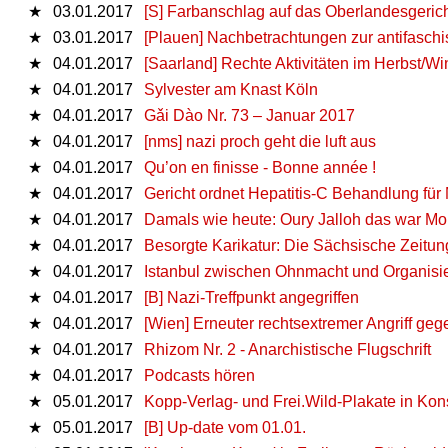
★
03.01.2017
[S] Farbanschlag auf das Oberlandesgericht
★
03.01.2017
[Plauen] Nachbetrachtungen zur antifasch
★
04.01.2017
[Saarland] Rechte Aktivitäten im Herbst/Wi
★
04.01.2017
Sylvester am Knast Köln
★
04.01.2017
Gǎi Dào Nr. 73 – Januar 2017
★
04.01.2017
[nms] nazi proch geht die luft aus
★
04.01.2017
Qu’on en finisse - Bonne année !
★
04.01.2017
Gericht ordnet Hepatitis-C Behandlung fü
★
04.01.2017
Damals wie heute: Oury Jalloh das war Mo
★
04.01.2017
Besorgte Karikatur: Die Sächsische Zeitu
★
04.01.2017
Istanbul zwischen Ohnmacht und Organisier
★
04.01.2017
[B] Nazi-Treffpunkt angegriffen
★
04.01.2017
[Wien] Erneuter rechtsextremer Angriff geg
★
04.01.2017
Rhizom Nr. 2 - Anarchistische Flugschrift
★
04.01.2017
Podcasts hören
★
05.01.2017
Kopp-Verlag- und Frei.Wild-Plakate in Kon
★
05.01.2017
[B] Up-date vom 01.01.