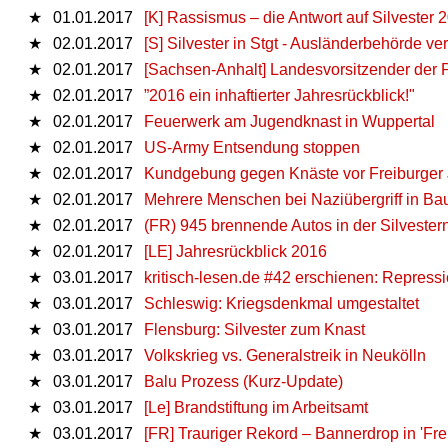
★
01.01.2017
[K] Rassismus – die Antwort auf Silvester 2
★
02.01.2017
[S] Silvester in Stgt - Ausländerbehörde ver
★
02.01.2017
[Sachsen-Anhalt] Landesvorsitzender der 
★
02.01.2017
”2016 ein inhaftierter Jahresrückblick!"
★
02.01.2017
Feuerwerk am Jugendknast in Wuppertal
★
02.01.2017
US-Army Entsendung stoppen
★
02.01.2017
Kundgebung gegen Knäste vor Freiburger
★
02.01.2017
Mehrere Menschen bei Naziübergriff in Bau
★
02.01.2017
(FR) 945 brennende Autos in der Silvestern
★
02.01.2017
[LE] Jahresrückblick 2016
★
03.01.2017
kritisch-lesen.de #42 erschienen: Repres
★
03.01.2017
Schleswig: Kriegsdenkmal umgestaltet
★
03.01.2017
Flensburg: Silvester zum Knast
★
03.01.2017
Volkskrieg vs. Generalstreik in Neukölln
★
03.01.2017
Balu Prozess (Kurz-Update)
★
03.01.2017
[Le] Brandstiftung im Arbeitsamt
★
03.01.2017
[FR] Trauriger Rekord – Bannerdrop in 'Fre