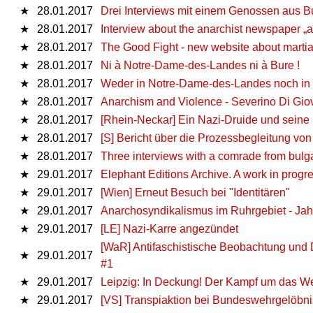
★
28.01.2017
Drei Interviews mit einem Genossen aus Bu
★
28.01.2017
Interview about the anarchist newspaper „an
★
28.01.2017
The Good Fight - new website about martial
★
28.01.2017
Ni à Notre-Dame-des-Landes ni à Bure !
★
28.01.2017
Weder in Notre-Dame-des-Landes noch in 
★
28.01.2017
Anarchism and Violence - Severino Di Gio
★
28.01.2017
[Rhein-Neckar] Ein Nazi-Druide und seine
★
28.01.2017
[S] Bericht über die Prozessbegleitung von
★
28.01.2017
Three interviews with a comrade from bulgar
★
29.01.2017
Elephant Editions Archive. A work in progre
★
29.01.2017
[Wien] Erneut Besuch bei "Identitären"
★
29.01.2017
Anarchosyndikalismus im Ruhrgebiet - Jah
★
29.01.2017
[LE] Nazi-Karre angezündet
[WaR] Antifaschistische Beobachtung und
★
29.01.2017
#1
★
29.01.2017
Leipzig: In Deckung! Der Kampf um das W
★
29.01.2017
[VS] Transpiaktion bei Bundeswehrgelöbni