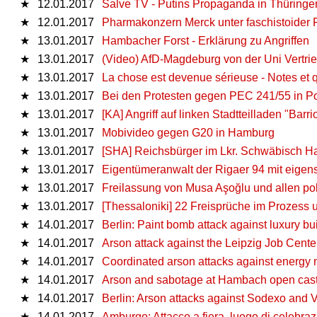
★
12.01.2017
Salve TV - Putins Propaganda in Thüringe
★
12.01.2017
Pharmakonzern Merck unter faschistoider
★
13.01.2017
Hambacher Forst - Erklärung zu Angriffen
★
13.01.2017
(Video) AfD-Magdeburg von der Uni Vertri
★
13.01.2017
La chose est devenue sérieuse - Notes et q
★
13.01.2017
Bei den Protesten gegen PEC 241/55 in Por
★
13.01.2017
[KA] Angriff auf linken Stadtteilladen "Barr
★
13.01.2017
Mobivideo gegen G20 in Hamburg
★
13.01.2017
[SHA] Reichsbürger im Lkr. Schwäbisch Ha
★
13.01.2017
Eigentümeranwalt der Rigaer 94 mit eigen
★
13.01.2017
Freilassung von Musa Aşoğlu und allen po
★
13.01.2017
[Thessaloniki] 22 Freisprüche im Prozess
★
14.01.2017
Berlin: Paint bomb attack against luxury bu
★
14.01.2017
Arson attack against the Leipzig Job Cente
★
14.01.2017
Coordinated arson attacks against energy
★
14.01.2017
Arson and sabotage at Hambach open cas
★
14.01.2017
Berlin: Arson attacks against Sodexo and 
★
14.01.2017
Amburgo: Attacco a fiera, luogo di celebra