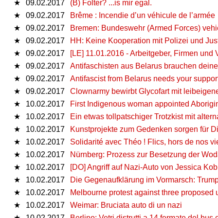
★
09.02.2017
(B) Folter? ...is mir egal.
★
09.02.2017
Brême : Incendie d’un véhicule de l’armée
★
09.02.2017
Bremen: Bundeswehr (Armed Forces) vehic
★
09.02.2017
HH: Keine Kooperation mit Polizei und Just
★
09.02.2017
[LE] 11.01.2016 - Arbeitgeber, Firmen und 
★
09.02.2017
Antifaschisten aus Belarus brauchen deine
★
09.02.2017
Antifascist from Belarus needs your support
★
09.02.2017
Clownarmy bewirbt Glycofart mit leibeige
★
10.02.2017
First Indigenous woman appointed Aborigin
★
10.02.2017
Ein etwas tollpatschiger Trotzkist mit alter
★
10.02.2017
Kunstprojekte zum Gedenken sorgen für D
★
10.02.2017
Solidarité avec Théo ! Flics, hors de nos vi
★
10.02.2017
Nürnberg: Prozess zur Besetzung der Woda
★
10.02.2017
[DO] Angriff auf Nazi-Auto von Jessica Ko
★
10.02.2017
Die Gegenaufklärung im Vormarsch: Trump
★
10.02.2017
Melbourne protest against three proposed 
★
10.02.2017
Weimar: Bruciata auto di un nazi
★
10.02.2017
Berlino: Vetri distrutti a 14 fermate del bus 