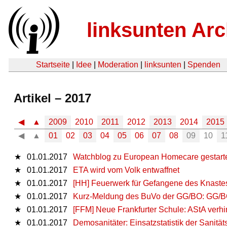
linksunten Arc
Startseite
|
Idee
|
Moderation
|
linksunten
|
Spenden
Artikel – 2017
◀
▲
2009
2010
2011
2012
2013
2014
2015
◀
▲
01
02
03
04
05
06
07
08
09
10
1
★
01.01.2017
Watchblog zu European Homecare gestart
★
01.01.2017
ETA wird vom Volk entwaffnet
★
01.01.2017
[HH] Feuerwerk für Gefangene des Knastes
★
01.01.2017
Kurz-Meldung des BuVo der GG/BO: GG/BO 
★
01.01.2017
[FFM] Neue Frankfurter Schule: AStA verhi
★
01.01.2017
Demosanitäter: Einsatzstatistik der Sanit