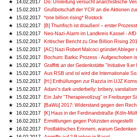
★
14.02.2017
Do: Unileitung versucht anarchistische Ve
★
15.02.2017
Grußbotschaft der YCR an die Aktionen zu
★
15.02.2017
*one billion rising* Rostock
★
15.02.2017
[B] Thunfisch ist draußen! – erster Prozess
★
15.02.2017
Neo-Nazi-Alarm im Landkreis Kassel - Af
★
15.02.2017
Kritischer Bericht zu One Billion Rising 20
★
15.02.2017
[AC] Nazi Robert Malcoci gründet Ableger
★
15.02.2017
Bochum: Barkic Prozess - Aufgeschoben is
★
15.02.2017
Graffitti an der Gedenkstätte "Initiative 9.
★
15.02.2017
Aus RSB und isl wird die Internationale So
★
15.02.2017
[H:] Enthüllungen zur Razzia im UJZ Korns
★
15.02.2017
Adani’s dark underbelly: bribery, vandalis
★
15.02.2017
Ein Jahr "Therapievollzug" in Freiburger
★
15.02.2017
[BaWü] 2017: Widerstand gegen den Recht
★
16.02.2017
[K] Haus in der Ferdinandstraße (Köln-Mül
★
16.02.2017
Ermittlungen gegen Polizisten eingestellt
★
16.02.2017
Postfaktisches Erinnern, warum Gedenken 
★
16.02.2017
Angriffe auf 2 Banken in Basel