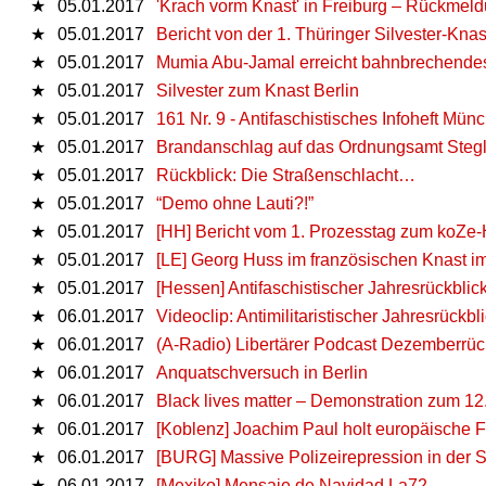
★
05.01.2017
'Krach vorm Knast' in Freiburg – Rückmel
★
05.01.2017
Bericht von der 1. Thüringer Silvester-Kn
★
05.01.2017
Mumia Abu-Jamal erreicht bahnbrechendes 
★
05.01.2017
Silvester zum Knast Berlin
★
05.01.2017
161 Nr. 9 - Antifaschistisches Infoheft Mün
★
05.01.2017
Brandanschlag auf das Ordnungsamt Stegl
★
05.01.2017
Rückblick: Die Straßenschlacht…
★
05.01.2017
“Demo ohne Lauti?!”
★
05.01.2017
[HH] Bericht vom 1. Prozesstag zum koZe-
★
05.01.2017
[LE] Georg Huss im französischen Knast im
★
05.01.2017
[Hessen] Antifaschistischer Jahresrückblic
★
06.01.2017
Videoclip: Antimilitaristischer Jahresrückbl
★
06.01.2017
(A-Radio) Libertärer Podcast Dezemberrüc
★
06.01.2017
Anquatschversuch in Berlin
★
06.01.2017
Black lives matter – Demonstration zum 12
★
06.01.2017
[Koblenz] Joachim Paul holt europäische 
★
06.01.2017
[BURG] Massive Polizeirepression in der S
★
06.01.2017
[Mexiko] Mensaje de Navidad La72