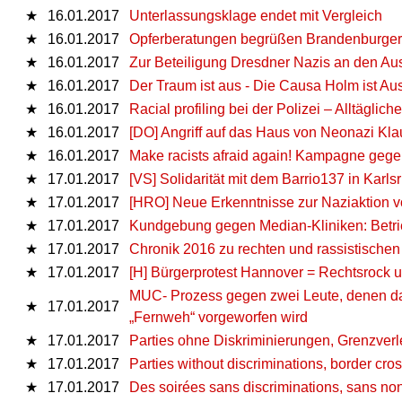
★
16.01.2017
Unterlassungsklage endet mit Vergleich
★
16.01.2017
Opferberatungen begrüßen Brandenburger
★
16.01.2017
Zur Beteiligung Dresdner Nazis an den Au
★
16.01.2017
Der Traum ist aus - Die Causa Holm ist Aus
★
16.01.2017
Racial profiling bei der Polizei – Alltägli
★
16.01.2017
[DO] Angriff auf das Haus von Neonazi Kla
★
16.01.2017
Make racists afraid again! Kampagne gege
★
17.01.2017
[VS] Solidarität mit dem Barrio137 in Karls
★
17.01.2017
[HRO] Neue Erkenntnisse zur Naziaktion 
★
17.01.2017
Kundgebung gegen Median-Kliniken: Betr
★
17.01.2017
Chronik 2016 zu rechten und rassistische
★
17.01.2017
[H] Bürgerprotest Hannover = Rechtsrock 
MUC- Prozess gegen zwei Leute, denen das
★
17.01.2017
„Fernweh“ vorgeworfen wird
★
17.01.2017
Parties ohne Diskriminierungen, Grenzverl
★
17.01.2017
Parties without discriminations, border cr
★
17.01.2017
Des soirées sans discriminations, sans non