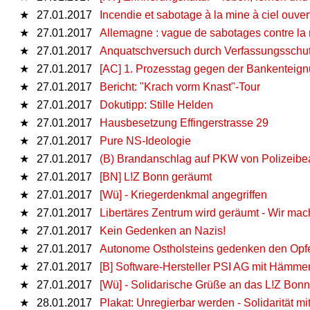
★
27.01.2017
Incendie et sabotage à la mine à ciel ouver
★
27.01.2017
Allemagne : vague de sabotages contre la
★
27.01.2017
Anquatschversuch durch Verfassungsschu
★
27.01.2017
[AC] 1. Prozesstag gegen der Bankenteign
★
27.01.2017
Bericht: "Krach vorm Knast"-Tour
★
27.01.2017
Dokutipp: Stille Helden
★
27.01.2017
Hausbesetzung Effingerstrasse 29
★
27.01.2017
Pure NS-Ideologie
★
27.01.2017
(B) Brandanschlag auf PKW von Polizeib
★
27.01.2017
[BN] L!Z Bonn geräumt
★
27.01.2017
[Wü] - Kriegerdenkmal angegriffen
★
27.01.2017
Libertäres Zentrum wird geräumt - Wir ma
★
27.01.2017
Kein Gedenken an Nazis!
★
27.01.2017
Autonome Ostholsteins gedenken den Opfe
★
27.01.2017
[B] Software-Hersteller PSI AG mit Hämme
★
27.01.2017
[Wü] - Solidarische Grüße an das L!Z Bonn
★
28.01.2017
Plakat: Unregierbar werden - Solidarität 