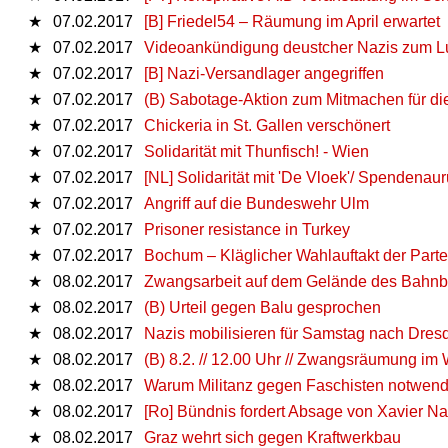
★
07.02.2017
[B] Friedel54 – Räumung im April erwartet
★
07.02.2017
Videoankündigung deustcher Nazis zum 
★
07.02.2017
[B] Nazi-Versandlager angegriffen
★
07.02.2017
(B) Sabotage-Aktion zum Mitmachen für di
★
07.02.2017
Chickeria in St. Gallen verschönert
★
07.02.2017
Solidarität mit Thunfisch! - Wien
★
07.02.2017
[NL] Solidarität mit 'De Vloek'/ Spendenau
★
07.02.2017
Angriff auf die Bundeswehr Ulm
★
07.02.2017
Prisoner resistance in Turkey
★
07.02.2017
Bochum – Kläglicher Wahlauftakt der Parte
★
08.02.2017
Zwangsarbeit auf dem Gelände des Bahnbe
★
08.02.2017
(B) Urteil gegen Balu gesprochen
★
08.02.2017
Nazis mobilisieren für Samstag nach Dres
★
08.02.2017
(B) 8.2. // 12.00 Uhr // Zwangsräumung im
★
08.02.2017
Warum Militanz gegen Faschisten notwendi
★
08.02.2017
[Ro] Bündnis fordert Absage von Xavier Nai
★
08.02.2017
Graz wehrt sich gegen Kraftwerkbau