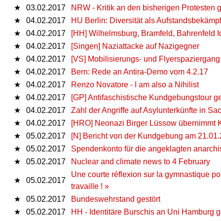
★
03.02.2017
NRW - Kritik an den bisherigen Protesten 
★
04.02.2017
HU Berlin: Diversität als Aufstandsbekämp
★
04.02.2017
[HH] Wilhelmsburg, Bramfeld, Bahrenfeld I
★
04.02.2017
[Singen] Naziattacke auf Nazigegner
★
04.02.2017
[VS] Mobilisierungs- und Flyerspaziergang
★
04.02.2017
Bern: Rede an Antira-Demo vom 4.2.17
★
04.02.2017
Renzo Novatore - I am also a Nihilist
★
04.02.2017
[GP] Antifaschistische Kundgebungstour g
★
04.02.2017
Zahl der Angriffe auf Asylunterkünfte in Sa
★
04.02.2017
[HRO] Neonazi Birger Lüssow übernimmt K
★
05.02.2017
[N] Bericht von der Kundgebung am 21.01
★
05.02.2017
Spendenkonto für die angeklagten anarchi
★
05.02.2017
Nuclear and climate news to 4 February
Une courte réflexion sur la gymnastique po
★
05.02.2017
travaille ! »
★
05.02.2017
Bundeswehrstand gestört
★
05.02.2017
HH - Identitäre Burschis an Uni Hamburg g