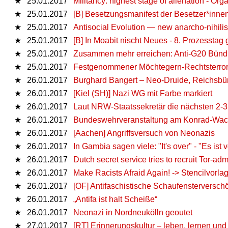
★
25.01.2017
Militancy: highest stage of alienation - Or
★
25.01.2017
[B] Besetzungsmanifest der Besetzer*innen 
★
25.01.2017
Antisocial Evolution — new anarcho-nihilis
★
25.01.2017
[B] In Moabit nischt Neues - 8. Prozesstag
★
25.01.2017
Zusammen mehr erreichen: Anti-G20 Bünd
★
25.01.2017
Festgenommener Möchtegern-Rechtsterrori
★
26.01.2017
Burghard Bangert – Neo-Druide, Reichsbür
★
26.01.2017
[Kiel (SH)] Nazi WG mit Farbe markiert
★
26.01.2017
Laut NRW-Staatssekretär die nächsten 2-3 
★
26.01.2017
Bundeswehrveranstaltung am Konrad-Wach
★
26.01.2017
[Aachen] Angriffsversuch von Neonazis
★
26.01.2017
In Gambia sagen viele: "It's over" - "Es ist 
★
26.01.2017
Dutch secret service tries to recruit Tor-ad
★
26.01.2017
Make Racists Afraid Again! -> Stencilvorla
★
26.01.2017
[OF] Antifaschistische Schaufensterversc
★
26.01.2017
„Antifa ist halt Scheiße“
★
26.01.2017
Neonazi in Nordneukölln geoutet
★
27.01.2017
[RT] Erinnerungskultur – leben, lernen un