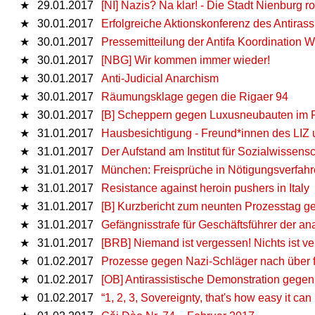
★
29.01.2017
[NI] Nazis? Na klar! - Die Stadt Nienburg ro
★
30.01.2017
Erfolgreiche Aktionskonferenz des Antira
★
30.01.2017
Pressemitteilung der Antifa Koordination 
★
30.01.2017
[NBG] Wir kommen immer wieder!
★
30.01.2017
Anti-Judicial Anarchism
★
30.01.2017
Räumungsklage gegen die Rigaer 94
★
30.01.2017
[B] Scheppern gegen Luxusneubauten im F
★
31.01.2017
Hausbesichtigung - Freund*innen des LIZ
★
31.01.2017
Der Aufstand am Institut für Sozialwissen
★
31.01.2017
München: Freisprüche in Nötigungsverfah
★
31.01.2017
Resistance against heroin pushers in Italy
★
31.01.2017
[B] Kurzbericht zum neunten Prozesstag g
★
31.01.2017
Gefängnisstrafe für Geschäftsführer der a
★
31.01.2017
[BRB] Niemand ist vergessen! Nichts ist v
★
01.02.2017
Prozesse gegen Nazi-Schläger nach über fü
★
01.02.2017
[OB] Antirassistische Demonstration gege
★
01.02.2017
“1, 2, 3, Sovereignty, that's how easy it can 