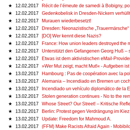
★
12.02.2017
Récit de l’émeute de samedi à Bobigny, pou
★
12.02.2017
Gedenkobelisk in Dresden-Nickern verhüll
★
12.02.2017
Murauen wiederbesetzt!
★
12.02.2017
Dresden: Neonazistische „Trauermärsche“
★
12.02.2017
[DO] Wer kennt diese Nazis?
★
12.02.2017
France: How union leaders destroyed the 
★
12.02.2017
Unterstützt den Gefangenen Georg Huß – se
★
12.02.2017
Etwas ist dem aktivistischen eMail-Provider
★
12.02.2017
»Wer Mut zeigt, macht Mut!« - Aufgeben ist
★
13.02.2017
Hambourg : Pas de coopération avec la police
★
13.02.2017
Alemania – Incendiado en Bremen un coc
★
13.02.2017
Incendiado un vehículo diplomático de la 
★
13.02.2017
Stolen generation continues - No to the rem
★
13.02.2017
Whose Street? Our Street! – Kritische Ref
★
13.02.2017
Berlin: Protest gegen Verdrängung im Kiez
★
13.02.2017
Update: Freedom for Mahmoud A.
★
13.02.2017
(FFM) Make Racists Afraid Again - Mobibil