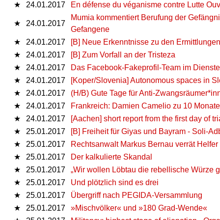
★
24.01.2017
En défense du véganisme contre Lutte Ouv
Mumia kommentiert Berufung der Gefängnis
★
24.01.2017
Gefangene
★
24.01.2017
[B] Neue Erkenntnisse zu den Ermittlunge
★
24.01.2017
[B] Zum Vorfall an der Tristeza
★
24.01.2017
Das Facebook-Fakeprofil-Team im Dienste
★
24.01.2017
[Koper/Slovenia] Autonomous spaces in Slove
★
24.01.2017
(H/B) Gute Tage für Anti-Zwangsräumer*in
★
24.01.2017
Frankreich: Damien Camelio zu 10 Monaten 
★
24.01.2017
[Aachen] short report from the first day of 
★
25.01.2017
[B] Freiheit für Giyas und Bayram - Soli-Ad
★
25.01.2017
Rechtsanwalt Markus Bernau verrät Helfe
★
25.01.2017
Der kalkulierte Skandal
★
25.01.2017
„Wir wollen Löbtau die rebellische Würze ge
★
25.01.2017
Und plötzlich sind es drei
★
25.01.2017
Übergriff nach PEGIDA-Versammlung
★
25.01.2017
»Mischvölker« und »180 Grad-Wende«