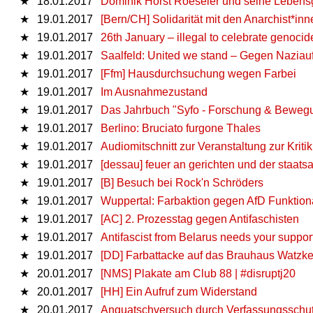
★
18.01.2017
Dominik Horst Roeseler und seine Lebensg
★
19.01.2017
[Bern/CH] Solidarität mit den Anarchist*i
★
19.01.2017
26th January – illegal to celebrate genocide
★
19.01.2017
Saalfeld: United we stand – Gegen Nazia
★
19.01.2017
[Ffm] Hausdurchsuchung wegen Farbei
★
19.01.2017
Im Ausnahmezustand
★
19.01.2017
Das Jahrbuch "Syfo - Forschung & Bewegun
★
19.01.2017
Berlino: Bruciato furgone Thales
★
19.01.2017
Audiomitschnitt zur Veranstaltung zur Krit
★
19.01.2017
[dessau] feuer an gerichten und der staats
★
19.01.2017
[B] Besuch bei Rock'n Schröders
★
19.01.2017
Wuppertal: Farbaktion gegen AfD Funktion
★
19.01.2017
[AC] 2. Prozesstag gegen Antifaschisten
★
19.01.2017
Antifascist from Belarus needs your support
★
19.01.2017
[DD] Farbattacke auf das Brauhaus Watzke
★
20.01.2017
[NMS] Plakate am Club 88 | #disruptj20
★
20.01.2017
[HH] Ein Aufruf zum Widerstand
★
20.01.2017
Anquatschversuch durch Verfassungsschutz