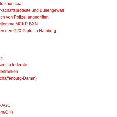
to shun coal
kschaftsproteste und Bullengewalt
h von Polizei angegriffen
s Dilemma MCKR BXN
gen den G20-Gipfel in Hamburg
zi
sercito federale
terfranken
schaffenburg-Damm)
r FAGC
ern/CH)