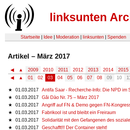
linksunten Arc
Startseite
|
Idee
|
Moderation
|
linksunten
|
Spenden
Artikel – März 2017
◀
▲
2009
2010
2011
2012
2013
2014
2015
◀
▲
01
02
03
04
05
06
07
08
09
10
1
★
01.03.2017
Antifa Saar - Recherche-Info: Die NPD im 
★
01.03.2017
Gǎi Dào Nr. 75 – März 2017
★
01.03.2017
Angriff auf FN & Demo gegen FN-Kongress
★
01.03.2017
Fabrikool ist und bleibt ein Freiraum
★
01.03.2017
Solidarität mit den Gefangenen des soziale
★
01.03.2017
Geschafft!!! Der Container steht!