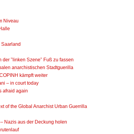
em Niveau
Halle
m Saarland
n der "linken Szene" Fuß zu fassen
obalen anarchistischen Stadtguerilla
, COPINH kämpft weiter
i – in court today
 afraid again
ext of the Global Anarchist Urban Guerrilla
– Nazis aus der Deckung holen
rutenlauf