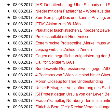
★
08.03.2017
[MS] Debattenbeitrag: Über Soliparty und S
★
08.03.2017
Nieder mit dem Patriarchat – Worte aus d
★
08.03.2017
Zum Kampftag! Das unerkannte Privileg, e
★
08.03.2017
[FFM] Aktion zum 08. März
★
08.03.2017
Plakat der faschistischen Einprozent Bewe
★
08.03.2017
Prozessauftakt mit Hindernissen
★
08.03.2017
Extrem rechte Protestreihe „Merkel muss weg
★
08.03.2017
Leipzig wirbt mit Antisemit*innen
★
08.03.2017
Gegen die begriffliche Vulgarisierung der
★
08.03.2017
Call for Solidarity [AC]
★
08.03.2017
Bundesweite Repressionswelle gegen AfD-
★
08.03.2017
4 Podcasts von "Wie viele sind hinter Gitt
★
08.03.2017
Moron Closeup for True Understanding
★
08.03.2017
Unser Beitrag zur Verschönerung des Stad
★
08.03.2017
[S] Protest gegen Ursula von der Leyen Bes
★
09.03.2017
Frauen*kampftag Nürnberg - feminism unli
★
09.03.2017
Zürich & Bern (CH): Rechte Veranstaltung