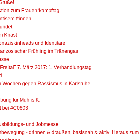
Grüße!
ktion zum Frauen*kampftag
ntisemit*innen
ündet
em Knast
onaziskinheads und Identitäre
anzösischer Frühling im Tränengas
asse
reital" 7. März 2017: 1. Verhandlungstag
d
nen Wochen gegen Rassismus in Karlsruhe
bung für Muhlis K.
lt bei #C0803
Ausbildungs- und Jobmesse
bewegung - drinnen & draußen, basisnah & aktiv! Heraus zum 