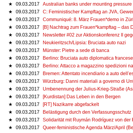
★
09.03.2017
Australian banks under mounting pressure 
★
09.03.2017
C: Feministischer Kampftag an JVA, Gewer
★
09.03.2017
Communiqué: 8. März Frauen*demo in Züric
★
09.03.2017
[B] Nachtrag zum Frauen*kampftag – da
★
09.03.2017
Newsletter #02 zur Aktionskonferenz II ge
★
09.03.2017
Neukieritzsch/Lipsia: Bruciata auto nazi
★
09.03.2017
Münster: Pietre a sede di banca
★
09.03.2017
Berlino: Bruciata auto diplomatica francese
★
09.03.2017
Berlino: Attacco a magazzino spedizioni na
★
09.03.2017
Bremen: Attentato incendiario a auto dell'e
★
09.03.2017
Würzburg: Danni materiali a governo di Un
★
09.03.2017
Umbenennung der Julius-Krieg-Straße (A
★
09.03.2017
[Kurdistan] Das Leben in den Bergen
★
09.03.2017
[RT] Nazikarre abgefackelt
★
09.03.2017
Belästigung durch den Verfassungsschutz
★
09.03.2017
Solidarität mit Ruymán Rodríguez von de
★
09.03.2017
Queer-feministische Agenda März/April (B