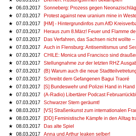
★
06.03.2017
Sonneberg: Prozess gegen Neonazischläger
★
07.03.2017
Protest against new uranium mine in Weste
★
07.03.2017
[HM] - Hintergrundinfos zum AfD Kreisver
★
07.03.2017
Heraus zum 8.März! Feuer und Flamme de
★
07.03.2017
Das Verfahren, das Sachsen nicht wollte –
★
07.03.2017
Auch in Flensburg: Antisemitismus und Se
★
07.03.2017
CHILE: Monica und Francisco sind drauße
★
07.03.2017
Stellungnahme zur der letzten RHZ Ausga
★
07.03.2017
(B) Warum auch die neue Stadtteilvetretun
★
07.03.2017
Schreibt dem Gefangenen Bagui Traoré
★
07.03.2017
[S] Bundeswehr und Polizei Hand in Hand
★
07.03.2017
(A-Radio) Libertärer Podcast Februarrückb
★
07.03.2017
Schwarzer Stern geräumt!
★
08.03.2017
[VS] Straßenkunst zum internationalen Fr
★
08.03.2017
[DD] Feministische Kämpfe in den Alltag tr
★
08.03.2017
Das alte Spiel
★
08.03.2017
Anna und Arthur leaken selber!