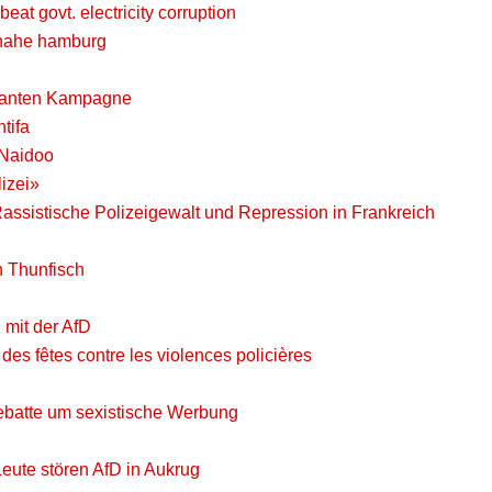
eat govt. electricity corruption
 nahe hamburg
litanten Kampagne
tifa
 Naidoo
izei»
ssistische Polizeigewalt und Repression in Frankreich
n Thunfisch
 mit der AfD
des fêtes contre les violences policières
Debatte um sexistische Werbung
Leute stören AfD in Aukrug