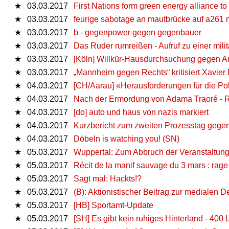
★
03.03.2017
First Nations form green energy alliance to b
★
03.03.2017
feurige sabotage an mautbrücke auf a261
★
03.03.2017
b - gegenpower gegen gegenbauer
★
03.03.2017
Das Ruder rumreißen - Aufruf zu einer mi
★
03.03.2017
[Köln] Willkür-Hausdurchsuchung gegen An
★
03.03.2017
„Mannheim gegen Rechts“ kritisiert Xavier
★
04.03.2017
[CH/Aarau] «Herausforderungen für die Pol
★
04.03.2017
Nach der Ermordung von Adama Traoré - Ra
★
04.03.2017
[do] auto und haus von nazis markiert
★
04.03.2017
Kurzbericht zum zweiten Prozesstag gege
★
04.03.2017
Döbeln is watching you! (SN)
★
05.03.2017
Wuppertal: Zum Abbruch der Veranstaltung
★
05.03.2017
Récit de la manif sauvage du 3 mars : rage 
★
05.03.2017
Sagt mal: Hackts!?
★
05.03.2017
(B): Aktionistischer Beitrag zur medialen 
★
05.03.2017
[HB] Sportamt-Update
★
05.03.2017
[SH] Es gibt kein ruhiges Hinterland - 400 