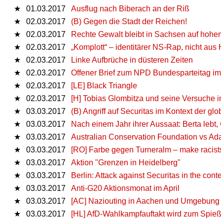
★
01.03.2017
Ausflug nach Biberach an der Riß
★
02.03.2017
(B) Gegen die Stadt der Reichen!
★
02.03.2017
Rechte Gewalt bleibt in Sachsen auf hoh
★
02.03.2017
„Komplott“ – identitärer NS-Rap, nicht aus 
★
02.03.2017
Linke Aufbrüche in düsteren Zeiten
★
02.03.2017
Offener Brief zum NPD Bundesparteitag i
★
02.03.2017
[LE] Black Triangle
★
02.03.2017
[H] Tobias Glombitza und seine Versuche i
★
03.03.2017
(B) Angriff auf Securitas im Kontext der gl
★
03.03.2017
Nach einem Jahr ihrer Aussaat: Berta lebt
★
03.03.2017
Australian Conservation Foundation vs Adan
★
03.03.2017
[RO] Farbe gegen Turneralm – make racists
★
03.03.2017
Aktion "Grenzen in Heidelberg"
★
03.03.2017
Berlin: Attack against Securitas in the cont
★
03.03.2017
Anti-G20 Aktionsmonat im April
★
03.03.2017
[AC] Naziouting in Aachen und Umgebung 
★
03.03.2017
[HL] AfD-Wahlkampfauftakt wird zum Spieß