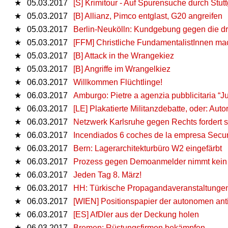
★
05.03.2017
[S] Krimitour - Auf Spurensuche durch Stutt
★
05.03.2017
[B] Allianz, Pimco entglast, G20 angreifen
★
05.03.2017
Berlin-Neukölln: Kundgebung gegen die d
★
05.03.2017
[FFM] Christliche FundamentalistInnen ma
★
05.03.2017
[B] Attack in the Wrangekiez
★
05.03.2017
[B] Angriffe im Wrangelkiez
★
06.03.2017
Willkommen Flüchtlinge!
★
06.03.2017
Amburgo: Pietre a agenzia pubblicitaria “J
★
06.03.2017
[LE] Plakatierte Militanzdebatte, oder: Auto
★
06.03.2017
Netzwerk Karlsruhe gegen Rechts fordert 
★
06.03.2017
Incendiados 6 coches de la empresa Securi
★
06.03.2017
Bern: Lagerarchitekturbüro W2 eingefärbt
★
06.03.2017
Prozess gegen Demoanmelder nimmt kein
★
06.03.2017
Jeden Tag 8. März!
★
06.03.2017
HH: Türkische Propagandaveranstaltungen
★
06.03.2017
[WIEN] Positionspapier der autonomen anti
★
06.03.2017
[ES] AfDler aus der Deckung holen
★
06.03.2017
Bremen: Rüstungsfirmen bekämpfen