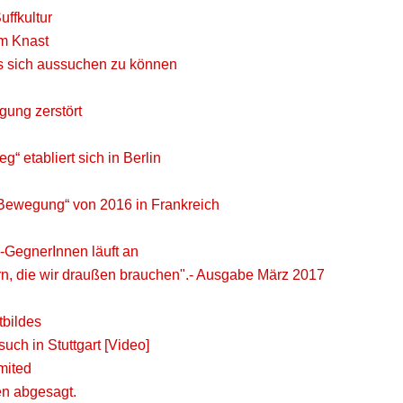
uffkultur
em Knast
s sich aussuchen zu können
gung zerstört
“ etabliert sich in Berlin
 „Bewegung“ von 2016 in Frankreich
GegnerInnen läuft an
ern, die wir draußen brauchen".- Ausgabe März 2017
tbildes
uch in Stuttgart [Video]
mited
en abgesagt.