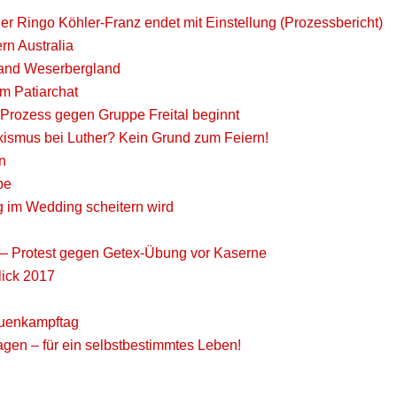
 Ringo Köhler-Franz endet mit Einstellung (Prozessbericht)
rn Australia
band Weserbergland
m Patiarchat
 Prozess gegen Gruppe Freital beginnt
xismus bei Luther? Kein Grund zum Feiern!
n
be
g im Wedding scheitern wird
 – Protest gegen Getex-Übung vor Kaserne
lick 2017
auenkampftag
agen – für ein selbstbestimmtes Leben!