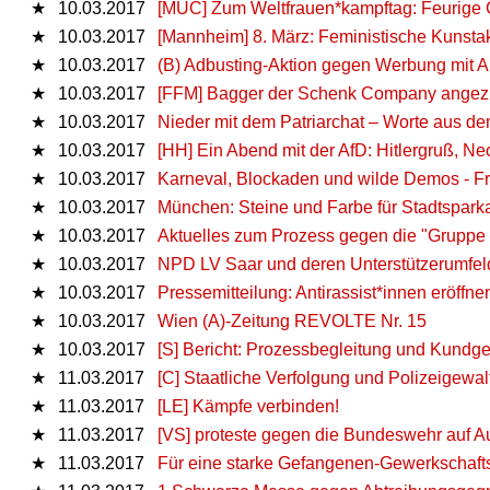
★
10.03.2017
[MUC] Zum Weltfrauen*kampftag: Feurige 
★
10.03.2017
[Mannheim] 8. März: Feministische Kunsta
★
10.03.2017
(B) Adbusting-Aktion gegen Werbung mit A
★
10.03.2017
[FFM] Bagger der Schenk Company angez
★
10.03.2017
Nieder mit dem Patriarchat – Worte aus d
★
10.03.2017
[HH] Ein Abend mit der AfD: Hitlergruß, Ne
★
10.03.2017
Karneval, Blockaden und wilde Demos - Fr
★
10.03.2017
München: Steine und Farbe für Stadtspark
★
10.03.2017
Aktuelles zum Prozess gegen die "Gruppe F
★
10.03.2017
NPD LV Saar und deren Unterstützerumfel
★
10.03.2017
Pressemitteilung: Antirassist*innen eröff
★
10.03.2017
Wien (A)-Zeitung REVOLTE Nr. 15
★
10.03.2017
[S] Bericht: Prozessbegleitung und Kundge
★
11.03.2017
[C] Staatliche Verfolgung und Polizeigewa
★
11.03.2017
[LE] Kämpfe verbinden!
★
11.03.2017
[VS] proteste gegen die Bundeswehr auf 
★
11.03.2017
Für eine starke Gefangenen-Gewerkschafts