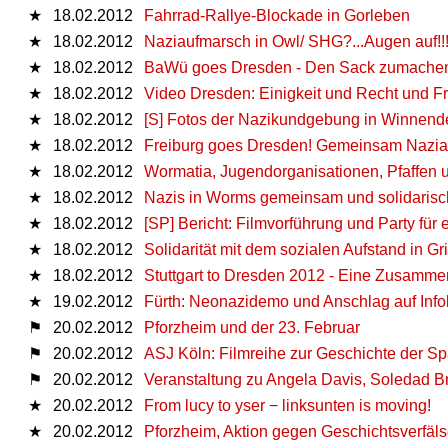
★
18.02.2012
Fahrrad-Rallye-Blockade in Gorleben
★
18.02.2012
Naziaufmarsch in Owl/ SHG?...Augen auf!!
★
18.02.2012
BaWü goes Dresden - Den Sack zumache
★
18.02.2012
Video Dresden: Einigkeit und Recht und Fr
★
18.02.2012
[S] Fotos der Nazikundgebung in Winnend
★
18.02.2012
Freiburg goes Dresden! Gemeinsam Nazia
★
18.02.2012
Wormatia, Jugendorganisationen, Pfaffen 
★
18.02.2012
Nazis in Worms gemeinsam und solidarisc
★
18.02.2012
[SP] Bericht: Filmvorführung und Party für
★
18.02.2012
Solidarität mit dem sozialen Aufstand in G
★
18.02.2012
Stuttgart to Dresden 2012 - Eine Zusamm
★
19.02.2012
Fürth: Neonazidemo und Anschlag auf Info
⚑
20.02.2012
Pforzheim und der 23. Februar
⚑
20.02.2012
ASJ Köln: Filmreihe zur Geschichte der S
⚑
20.02.2012
Veranstaltung zu Angela Davis, Soledad B
★
20.02.2012
From lucy to yser − linksunten is moving!
★
20.02.2012
Pforzheim, Aktion gegen Geschichtsverfäl