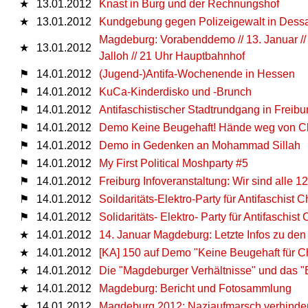
★
13.01.2012
Knast in Burg und der Rechnungshof
★
13.01.2012
Kundgebung gegen Polizeigewalt in Dessa
Magdeburg: Vorabenddemo // 13. Januar //
★
13.01.2012
Jalloh // 21 Uhr Hauptbahnhof
⚑
14.01.2012
(Jugend-)Antifa-Wochenende in Hessen
⚑
14.01.2012
KuCa-Kinderdisko und -Brunch
⚑
14.01.2012
Antifaschistischer Stadtrundgang in Freibu
⚑
14.01.2012
Demo Keine Beugehaft! Hände weg von Ch
⚑
14.01.2012
Demo in Gedenken an Mohammad Sillah
⚑
14.01.2012
My First Political Moshparty #5
⚑
14.01.2012
Freiburg Infoveranstaltung: Wir sind alle 1
⚑
14.01.2012
Soildaritäts-Elektro-Party für Antifaschist Ch
⚑
14.01.2012
Solidaritäts- Elektro- Party für Antifaschist 
★
14.01.2012
14. Januar Magdeburg: Letzte Infos zu de
★
14.01.2012
[KA] 150 auf Demo "Keine Beugehaft für C
★
14.01.2012
Die "Magdeburger Verhältnisse" und das 
★
14.01.2012
Magdeburg: Bericht und Fotosammlung
★
14.01.2012
Magdeburg 2012: Naziaufmarsch verhinde