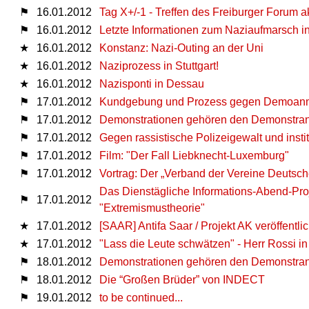
⚑
16.01.2012
Tag X+/-1 - Treffen des Freiburger Forum 
⚑
16.01.2012
Letz­te In­for­ma­tio­nen zum Na­zi­auf­mar
★
16.01.2012
Konstanz: Nazi-Outing an der Uni
★
16.01.2012
Naziprozess in Stuttgart!
★
16.01.2012
Nazisponti in Dessau
⚑
17.01.2012
Kundgebung und Prozess gegen Demoanme
⚑
17.01.2012
Demonstrationen gehören den Demonstran
⚑
17.01.2012
Gegen rassistische Polizeigewalt und insti
⚑
17.01.2012
Film: "Der Fall Liebknecht-Luxemburg"
⚑
17.01.2012
Vortrag: Der „Verband der Vereine Deutsc
Das Dienstägliche Informations-Abend-Pro
⚑
17.01.2012
"Extremismustheorie"
★
17.01.2012
[SAAR] Antifa Saar / Projekt AK veröffentli
★
17.01.2012
"Lass die Leute schwätzen" - Herr Rossi i
⚑
18.01.2012
Demonstrationen gehören den Demonstran
⚑
18.01.2012
Die “Großen Brüder” von INDECT
⚑
19.01.2012
to be continued...