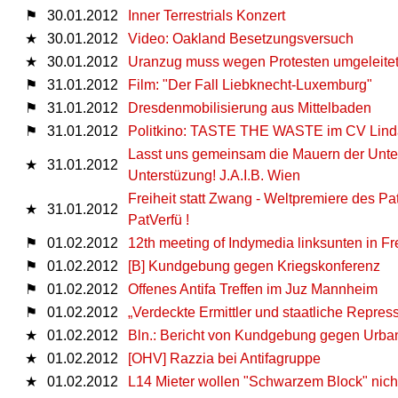
⚑
30.01.2012
Inner Terrestrials Konzert
★
30.01.2012
Video: Oakland Besetzungsversuch
★
30.01.2012
Uranzug muss wegen Protesten umgeleitet 
⚑
31.01.2012
Film: "Der Fall Liebknecht-Luxemburg"
⚑
31.01.2012
Dresdenmobilisierung aus Mittelbaden
⚑
31.01.2012
Politkino: TASTE THE WASTE im CV Lin
Lasst uns gemeinsam die Mauern der Unter
★
31.01.2012
Unterstüzung! J.A.I.B. Wien
Freiheit statt Zwang - Weltpremiere des P
★
31.01.2012
PatVerfü !
⚑
01.02.2012
12th meeting of Indymedia linksunten in Fr
⚑
01.02.2012
[B] Kundgebung gegen Kriegskonferenz
⚑
01.02.2012
Offenes Antifa Treffen im Juz Mannheim
⚑
01.02.2012
„Verdeckte Ermittler und staatliche Repres
★
01.02.2012
Bln.: Bericht von Kundgebung gegen Urba
★
01.02.2012
[OHV] Razzia bei Antifagruppe
★
01.02.2012
L14 Mieter wollen "Schwarzem Block" nich