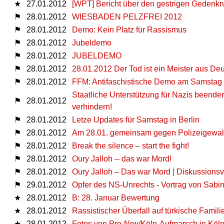
★
27.01.2012
[WPT] Bericht über den gestrigen Gedenk
⚑
28.01.2012
WIESBADEN PELZFREI 2012
⚑
28.01.2012
Demo: Kein Platz für Rassismus
⚑
28.01.2012
Jubeldemo
⚑
28.01.2012
JUBELDEMO
⚑
28.01.2012
28.01.2012 Der Tod ist ein Meister aus D
⚑
28.01.2012
FFM: Antifaschistische Demo am Samstag
Staatliche Unterstützung für Nazis beende
⚑
28.01.2012
verhindern!
⚑
28.01.2012
Letze Updates für Samstag in Berlin
⚑
28.01.2012
Am 28.01. gemeinsam gegen Polizeigewal
⚑
28.01.2012
Break the silence – start the fight!
⚑
28.01.2012
Oury Jalloh -- das war Mord!
⚑
28.01.2012
Oury Jalloh – Das war Mord | Diskussionsv
⚑
29.01.2012
Opfer des NS-Unrechts - Vortrag von Sabi
★
28.01.2012
B: 28. Januar Bewertung
★
28.01.2012
Rassistischer Überfall auf türkische Famili
★
28.01.2012
Fotos von Pro-Nrw/Köln-Aufmarsch in Köl