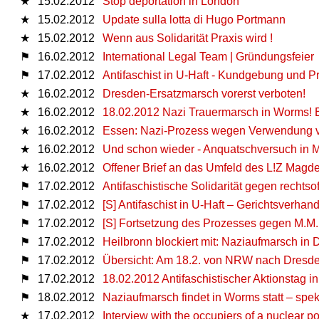
★
15.02.2012
Stop deportation in London
★
15.02.2012
Update sulla lotta di Hugo Portmann
★
15.02.2012
Wenn aus Solidarität Praxis wird !
⚑
16.02.2012
International Legal Team | Gründungsfeier
⚑
17.02.2012
Antifaschist in U-Haft - Kundgebung und 
★
16.02.2012
Dresden-Ersatzmarsch vorerst verboten!
★
16.02.2012
18.02.2012 Nazi Trauermarsch in Worms! E
★
16.02.2012
Essen: Nazi-Prozess wegen Verwendung v
★
16.02.2012
Und schon wieder - Anquatschversuch in M
★
16.02.2012
Offener Brief an das Umfeld des L!Z Magd
⚑
17.02.2012
Antifaschistische Solidarität gegen rechtso
⚑
17.02.2012
[S] Antifaschist in U-Haft – Gerichtsverh
⚑
17.02.2012
[S] Fortsetzung des Prozesses gegen M.M.
⚑
17.02.2012
Heilbronn blockiert mit: Naziaufmarsch in 
⚑
17.02.2012
Übersicht: Am 18.2. von NRW nach Dresd
⚑
17.02.2012
18.02.2012 Antifaschistischer Aktionstag 
⚑
18.02.2012
Naziaufmarsch findet in Worms statt – spe
★
17.02.2012
Interview with the occupiers of a nuclear po