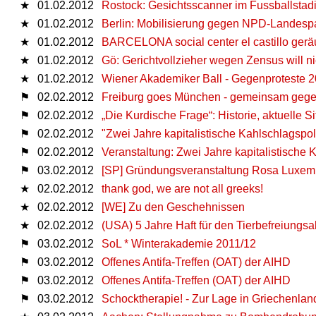
★
01.02.2012
Rostock: Gesichtsscanner im Fussballstad
★
01.02.2012
Berlin: Mobilisierung gegen NPD-Landespa
★
01.02.2012
BARCELONA social center el castillo ger
★
01.02.2012
Gö: Gerichtvollzieher wegen Zensus will ni
★
01.02.2012
Wiener Akademiker Ball - Gegenproteste 
⚑
02.02.2012
Freiburg goes München - gemeinsam gege
⚑
02.02.2012
„Die Kurdische Frage“: Historie, aktuelle 
⚑
02.02.2012
"Zwei Jahre kapitalistische Kahlschlagspoli
⚑
02.02.2012
Veranstaltung: Zwei Jahre kapitalistische 
⚑
03.02.2012
[SP] Gründungsveranstaltung Rosa Luxembu
★
02.02.2012
thank god, we are not all greeks!
★
02.02.2012
[WE] Zu den Geschehnissen
★
02.02.2012
(USA) 5 Jahre Haft für den Tierbefreiungsa
⚑
03.02.2012
SoL * Winterakademie 2011/12
⚑
03.02.2012
Offenes Antifa-Treffen (OAT) der AIHD
⚑
03.02.2012
Offenes Antifa-Treffen (OAT) der AIHD
⚑
03.02.2012
Schocktherapie! - Zur Lage in Griechenlan