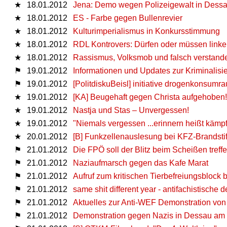
★
18.01.2012
Jena: Demo wegen Polizeigewalt in Dess
★
18.01.2012
ES - Farbe gegen Bullenrevier
★
18.01.2012
Kulturimperialismus in Konkursstimmung
★
18.01.2012
RDL Kontrovers: Dürfen oder müssen linke
★
18.01.2012
Rassismus, Volksmob und falsch verstande
⚑
19.01.2012
Informationen und Updates zur Kriminalis
⚑
19.01.2012
[PolitdiskuBeisl] initiative drogenkonsumr
★
19.01.2012
[KA] Beugehaft gegen Christa aufgehoben!
★
19.01.2012
Nastja und Stas – Unvergessen!
★
19.01.2012
"Niemals vergessen ...erinnern heißt kämp
★
20.01.2012
[B] Funkzellenauslesung bei KFZ-Brandsti
⚑
21.01.2012
Die FPÖ soll der Blitz beim Scheißen treffe
⚑
21.01.2012
Naziaufmarsch gegen das Kafe Marat
⚑
21.01.2012
Aufruf zum kritischen Tierbefreiungsblock 
⚑
21.01.2012
same shit different year - antifachistische
⚑
21.01.2012
Aktuelles zur Anti-WEF Demonstration vo
⚑
21.01.2012
Demonstration gegen Nazis in Dessau am