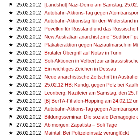
⚑
25.02.2012
[Landshut] Nazi-Demo am Samstag, 25.02.
★
25.02.2012
Autobahn-Aktions-Tag gegen Atomtranspor
★
25.02.2012
Autobahn-Aktionstag für den Widerstand i
★
25.02.2012
Povetkin für Russland und das Russische
★
25.02.2012
New Australian anarchist zine "Sedition" p
★
25.02.2012
Plakatieraktion gegen Naziaufmarsch in M
★
25.02.2012
Brutaler Übergriff auf Notav in Turin
★
25.02.2012
Soli-Aktionen in Velbert zur antirassistis
★
25.02.2012
Ein wichtiges Zeichen in Dessau
★
25.02.2012
Neue anarchistische Zeitschrift in Australi
★
25.02.2012
25.02.12 HB: Kundg. gegen Pelz bei Kaufh
★
25.02.2012
Leonberg: Nazifeier am Samstag, den 25. 
★
25.02.2012
[B] BerTA-Filialen-Hopping am 24.02.12 u
★
25.02.2012
Autobahn-Aktions-Tag gegen Atomtranspo
⚑
26.02.2012
Bildungsseminar: Die soziale Demagogie 
⚑
27.02.2012
Ab morgen: Zapatista – Soli Tage
★
26.02.2012
Maintal: Bei Polizeieinsatz verunglückt