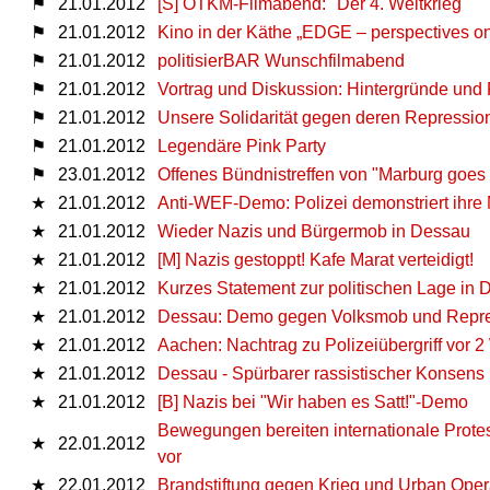
⚑
21.01.2012
[S] OTKM-Filmabend: "Der 4. Weltkrieg"
⚑
21.01.2012
Kino in der Käthe „EDGE – perspectives on 
⚑
21.01.2012
politisierBAR Wunschfilmabend
⚑
21.01.2012
Vortrag und Diskussion: Hintergründe und 
⚑
21.01.2012
Unsere Solidarität gegen deren Repression
⚑
21.01.2012
Legendäre Pink Party
⚑
23.01.2012
Offenes Bündnistreffen von "Marburg goes
★
21.01.2012
Anti-WEF-Demo: Polizei demonstriert ihre 
★
21.01.2012
Wieder Nazis und Bürgermob in Dessau
★
21.01.2012
[M] Nazis gestoppt! Kafe Marat verteidigt!
★
21.01.2012
Kurzes Statement zur politischen Lage in
★
21.01.2012
Dessau: Demo gegen Volksmob und Repr
★
21.01.2012
Aachen: Nachtrag zu Polizeiübergriff vor 
★
21.01.2012
Dessau - Spürbarer rassistischer Konsens
★
21.01.2012
[B] Nazis bei "Wir haben es Satt!"-Demo
Bewegungen bereiten internationale Prote
★
22.01.2012
vor
★
22.01.2012
Brandstiftung gegen Krieg und Urban Oper