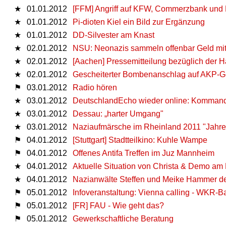
★
01.01.2012
[FFM] Angriff auf KFW, Commerzbank und 
★
01.01.2012
Pi-dioten Kiel ein Bild zur Ergänzung
★
01.01.2012
DD-Silvester am Knast
★
02.01.2012
NSU: Neonazis sammeln offenbar Geld mi
★
02.01.2012
[Aachen] Pressemitteilung bezüglich der 
★
02.01.2012
Gescheiterter Bombenanschlag auf AKP-Ge
⚑
03.01.2012
Radio hören
★
03.01.2012
DeutschlandEcho wieder online: Kommando 
★
03.01.2012
Dessau: „harter Umgang"
★
03.01.2012
Naziaufmärsche im Rheinland 2011 "Jahre
⚑
04.01.2012
[Stuttgart] Stadtteilkino: Kuhle Wampe
⚑
04.01.2012
Offenes Antifa Treffen im Juz Mannheim
★
04.01.2012
Aktuelle Situation von Christa & Demo am
★
04.01.2012
Nazianwälte Steffen und Meike Hammer der
⚑
05.01.2012
Infoveranstaltung: Vienna calling - WKR-Ba
⚑
05.01.2012
[FR] FAU - Wie geht das?
⚑
05.01.2012
Gewerkschaftliche Beratung