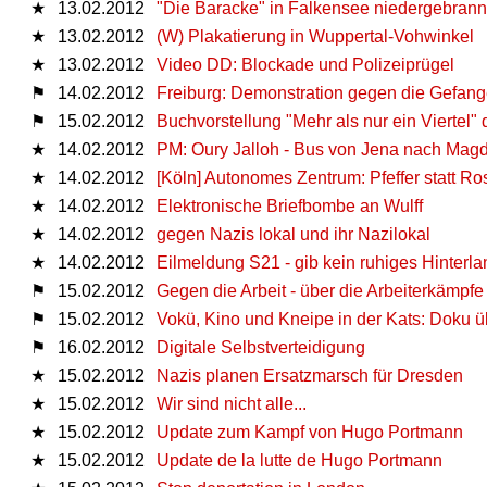
★
13.02.2012
"Die Baracke" in Falkensee niedergebrann
★
13.02.2012
(W) Plakatierung in Wuppertal-Vohwinkel
★
13.02.2012
Video DD: Blockade und Polizeiprügel
⚑
14.02.2012
Freiburg: Demonstration gegen die Gefang
⚑
15.02.2012
Buchvorstellung "Mehr als nur ein Viertel"
★
14.02.2012
PM: Oury Jalloh - Bus von Jena nach Mag
★
14.02.2012
[Köln] Autonomes Zentrum: Pfeffer statt R
★
14.02.2012
Elektronische Briefbombe an Wulff
★
14.02.2012
gegen Nazis lokal und ihr Nazilokal
★
14.02.2012
Eilmeldung S21 - gib kein ruhiges Hinterla
⚑
15.02.2012
Gegen die Arbeit - über die Arbeiterkämpf
⚑
15.02.2012
Vokü, Kino und Kneipe in der Kats: Doku ü
⚑
16.02.2012
Digitale Selbstverteidigung
★
15.02.2012
Nazis planen Ersatzmarsch für Dresden
★
15.02.2012
Wir sind nicht alle...
★
15.02.2012
Update zum Kampf von Hugo Portmann
★
15.02.2012
Update de la lutte de Hugo Portmann