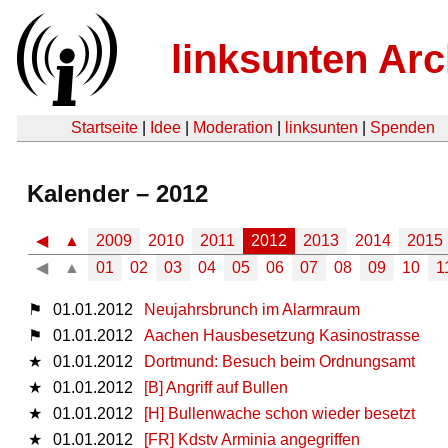
linksunten Arc
Startseite
|
Idee
|
Moderation
|
linksunten
|
Spenden
Kalender – 2012
◀
▲
2009
2010
2011
2012
2013
2014
2015
◀
▲
01
02
03
04
05
06
07
08
09
10
1
⚑
01.01.2012
Neujahrsbrunch im Alarmraum
⚑
01.01.2012
Aachen Hausbesetzung Kasinostrasse
★
01.01.2012
Dortmund: Besuch beim Ordnungsamt
★
01.01.2012
[B] Angriff auf Bullen
★
01.01.2012
[H] Bullenwache schon wieder besetzt
★
01.01.2012
[FR] Kdstv Arminia angegriffen