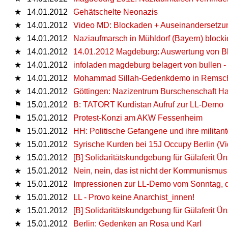
★
14.01.2012
Gehätschelte Neonazis
★
14.01.2012
Video MD: Blockaden + Auseinandersetzu
★
14.01.2012
Naziaufmarsch in Mühldorf (Bayern) blocki
★
14.01.2012
14.01.2012 Magdeburg: Auswertung von B
★
14.01.2012
infoladen magdeburg belagert von bullen 
★
14.01.2012
Mohammad Sillah-Gedenkdemo in Remsc
★
14.01.2012
Göttingen: Nazizentrum Burschenschaft Ha
⚑
15.01.2012
B: TATORT Kurdistan Aufruf zur LL-Demo
⚑
15.01.2012
Protest-Konzi am AKW Fessenheim
⚑
15.01.2012
HH: Politische Gefangene und ihre militan
★
15.01.2012
Syrische Kurden bei 15J Occupy Berlin (V
★
15.01.2012
[B] Solidaritätskundgebung für Gülaferit 
★
15.01.2012
Nein, nein, das ist nicht der Kommunismus
★
15.01.2012
Impressionen zur LL-Demo vom Sonntag, d
★
15.01.2012
LL - Provo keine Anarchist_innen!
★
15.01.2012
[B] Solidaritätskundgebung für Gülaferit Ün
★
15.01.2012
Berlin: Gedenken an Rosa und Karl