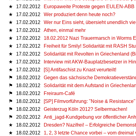
★
17.02.2012
Europaweite Proteste gegen EULEN-AB
★
17.02.2012
Wer produziert denn heute noch?
★
17.02.2012
Wer nur Eins sieht, übersieht unendlich vie
★
17.02.2012
Athen, einmal mehr
★
17.02.2012
18.02.2012 Nazi Trauermarsch in Worms 
★
17.02.2012
Freiheit für Smily! Solidarität mit RASH Stut
★
17.02.2012
Solidarität mit Revolten in Griechenland (Bi
★
17.02.2012
Interview mit AKW-Bauplatzbesetzer in Hin
★
17.02.2012
[S] Antifaschist zu Knast verurteilt!
⚑
18.02.2012
Gegen das sächsische Demokratieverständn
⚑
18.02.2012
Solidarität mit dem Aufstand in Griechenl
⚑
18.02.2012
Freiraum-Café
⚑
18.02.2012
[SP] Filmvorführung: "Noise & Resistance"
⚑
18.02.2012
Geisterzug Köln 2012? Selbermachen!
⚑
20.02.2012
Anti_jagd-Kundgebung vor öffentlicher An
★
18.02.2012
Dresden? Nazifrei! – Erfolgreiche Demons
★
18.02.2012
1, 2, 3 letzte Chance vorbei – vom dreima