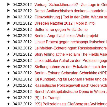
⚑
04.02.2012
Vortrag: 'Schocktherapie? - Zur Lage in Gr
⚑
04.02.2012
Demo: Antifaschistisch denken – handeln –
⚑
04.02.2012
Filmvorführung | Tod in der Zelle. Warum s
⚑
04.02.2012
Dresden Nazifrei 2012 | Mobi & Info
★
04.02.2012
Bullenterror gegen Antifa Demo
★
04.02.2012
Berlin - Angriff auf linkes Wohnprojekt
★
04.02.2012
Linker Protest gegen rechtspopulistischen
★
04.02.2012
Leinfelden-Echterdingen: Rassistenkongre
★
04.02.2012
Story telling at the Reclaim The Fields Ass
★
04.02.2012
Linksradikaler Aufruf zu den Protesten ge
★
04.02.2012
Stellungnahme zu der Eskalation nach der
★
04.02.2012
Berlin - Exkurs: Sebastian Schmidtke (NPD
★
04.02.2012
[B] Kundgebung für Leonard Peltier und d
★
04.02.2012
Rassistische Polizeigewalt nach Gedenkde
★
04.02.2012
Bericht Antikapitalistische Demo in Witten
★
04.02.2012
(B) L14 Transpi
★
04.02.2012
[KS] Polizeieinsatz Gießbergstraße/Heinri