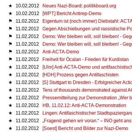
★
10.02.2012
Neues Nazi-Board: politikboard.org
★
10.02.2012
[WPT] Bericht Antirep-Demo
⚑
11.02.2012
Eigentum ist (noch immer) Diebstahl: ACTA
⚑
11.02.2012
Gegen Abschiebungen und rassistische Pol
⚑
11.02.2012
Demo: Wer bleiben will, soll bleiben! - 
⚑
11.02.2012
Demo: Wer bleiben will, soll bleiben! - 
⚑
11.02.2012
Anti-ACTA-Demo
⚑
11.02.2012
Freiheit für Öcalan - Frieden für Kurdistan
★
11.02.2012
[Ulm] Anti-ACTA-Demo und antifaschistisc
★
11.02.2012
[HDH] Prozess gegen Antifaschisten
★
11.02.2012
[S] Stuttgart to Dresden - Erfolgreicher Ac
★
11.02.2012
Tens of thousands demonstrated against A
★
11.02.2012
Pressemitteilung zur Demonstration „Wer ble
★
11.02.2012
HB, 11.02.12: Anti-ACTA-Demonstration
★
11.02.2012
Lingen: Antifaschistischer Stadtspaziergan
★
11.02.2012
„Fragend gehen wir voran.“ – INO geht ans
★
11.02.2012
[Soest] Bericht und Bilder zur Nazi-Demo