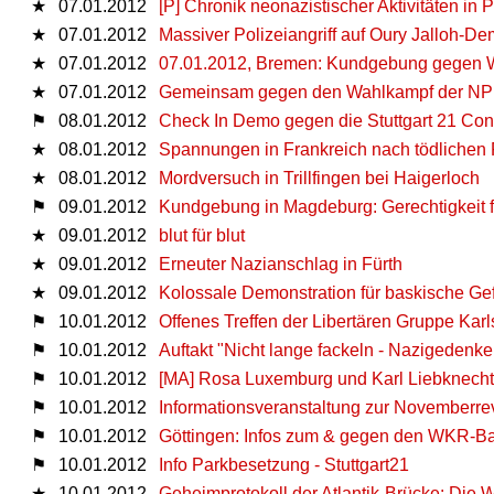
★
07.01.2012
[P] Chronik neonazistischer Aktivitäten i
★
07.01.2012
Massiver Polizeiangriff auf Oury Jalloh-D
★
07.01.2012
07.01.2012, Bremen: Kundgebung gegen W
★
07.01.2012
Gemeinsam gegen den Wahlkampf der NPD
⚑
08.01.2012
Check In Demo gegen die Stuttgart 21 Con
★
08.01.2012
Spannungen in Frankreich nach tödlichen 
★
08.01.2012
Mordversuch in Trillfingen bei Haigerloch
⚑
09.01.2012
Kundgebung in Magdeburg: Gerechtigkeit fü
★
09.01.2012
blut für blut
★
09.01.2012
Erneuter Nazianschlag in Fürth
★
09.01.2012
Kolossale Demonstration für baskische G
⚑
10.01.2012
Offenes Treffen der Libertären Gruppe Karls
⚑
10.01.2012
Auftakt "Nicht lange fackeln - Nazigedenk
⚑
10.01.2012
[MA] Rosa Luxemburg und Karl Liebknecht,
⚑
10.01.2012
Informationsveranstaltung zur Novemberre
⚑
10.01.2012
Göttingen: Infos zum & gegen den WKR-Ba
⚑
10.01.2012
Info Parkbesetzung - Stuttgart21
★
10.01.2012
Geheimprotokoll der Atlantik-Brücke: Die W