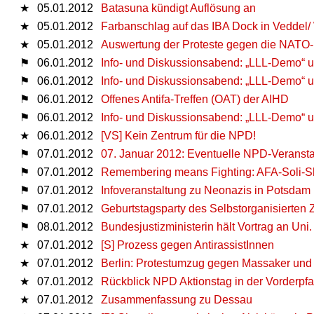
★
05.01.2012
Batasuna kündigt Auflösung an
★
05.01.2012
Farbanschlag auf das IBA Dock in Veddel/
★
05.01.2012
Auswertung der Proteste gegen die NATO-
⚑
06.01.2012
Info- und Diskussionsabend: „LLL-Demo“ un
⚑
06.01.2012
Info- und Diskussionsabend: „LLL-Demo“ un
⚑
06.01.2012
Offenes Antifa-Treffen (OAT) der AIHD
⚑
06.01.2012
Info- und Diskussionsabend: „LLL-Demo“ un
★
06.01.2012
[VS] Kein Zentrum für die NPD!
⚑
07.01.2012
07. Januar 2012: Eventuelle NPD-Veransta
⚑
07.01.2012
Remembering means Fighting: AFA-Soli-S
⚑
07.01.2012
Infoveranstaltung zu Neonazis in Potsdam u
⚑
07.01.2012
Geburtstagsparty des Selbstorganisierten
⚑
08.01.2012
Bundesjustizministerin hält Vortrag an Uni
★
07.01.2012
[S] Prozess gegen AntirassistInnen
★
07.01.2012
Berlin: Protestumzug gegen Massaker und
★
07.01.2012
Rückblick NPD Aktionstag in der Vorderpfa
★
07.01.2012
Zusammenfassung zu Dessau