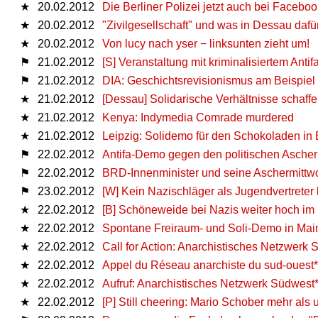
★
20.02.2012
Die Berliner Polizei jetzt auch bei Faceboo
★
20.02.2012
"Zivilgesellschaft" und was in Dessau dafü
★
20.02.2012
Von lucy nach yser − linksunten zieht um!
⚑
21.02.2012
[S] Veranstaltung mit kriminalisiertem Antif
⚑
21.02.2012
DIA: Geschichtsrevisionismus am Beispiel
★
21.02.2012
[Dessau] Solidarische Verhältnisse schaffe
★
21.02.2012
Kenya: Indymedia Comrade murdered
★
21.02.2012
Leipzig: Solidemo für den Schokoladen in 
⚑
22.02.2012
Antifa-Demo gegen den politischen Asche
⚑
22.02.2012
BRD-Innenminister und seine Aschermittw
⚑
23.02.2012
[W] Kein Nazischläger als Jugendvertreter
★
22.02.2012
[B] Schöneweide bei Nazis weiter hoch im
★
22.02.2012
Spontane Freiraum- und Soli-Demo in Mai
★
22.02.2012
Call for Action: Anarchistisches Netzwerk
★
22.02.2012
Appel du Réseau anarchiste du sud-ouest*
★
22.02.2012
Aufruf: Anarchistisches Netzwerk Südwest
★
22.02.2012
[P] Still cheering: Mario Schober mehr al