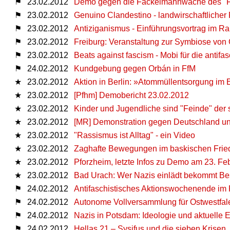
⚑
23.02.2012
Demo gegen die Fackelmahnwache des "Fr
⚑
23.02.2012
Genuino Clandestino - landwirschaftlicher
⚑
23.02.2012
Antiziganismus - Einführungsvortrag im
⚑
23.02.2012
Freiburg: Veranstaltung zur Symbiose von
⚑
23.02.2012
Beats against fascism - Mobi für die antif
⚑
24.02.2012
Kundgebung gegen Orbán in FfM
★
23.02.2012
Aktion in Berlin: »Atommüllentsorgung im 
★
23.02.2012
[Pfhm] Demobericht 23.02.2012
★
23.02.2012
Kinder und Jugendliche sind "Feinde" der 
★
23.02.2012
[MR] Demonstration gegen Deutschland un
★
23.02.2012
"Rassismus ist Alltag" - ein Video
★
23.02.2012
Zaghafte Bewegungen im baskischen Frie
★
23.02.2012
Pforzheim, letzte Infos zu Demo am 23. Fe
★
23.02.2012
Bad Urach: Wer Nazis einlädt bekommt Bes
⚑
24.02.2012
Antifaschistisches Aktionswochenende im
⚑
24.02.2012
Autonome Vollversammlung für Ostwestfal
⚑
24.02.2012
Nazis in Potsdam: Ideologie und aktuelle 
⚑
24.02.2012
Hellas 21 – Sysifus und die sieben Krisen