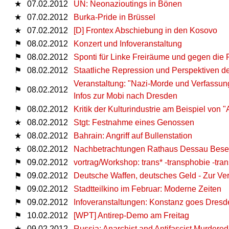
★
07.02.2012
UN: Neonazioutings in Bönen
★
07.02.2012
Burka-Pride in Brüssel
★
07.02.2012
[D] Frontex Abschiebung in den Kosovo
⚑
08.02.2012
Konzert und Infoveranstaltung
⚑
08.02.2012
Sponti für Linke Freiräume und gegen d
⚑
08.02.2012
Staatliche Repression und Perspektiven de
Veranstaltung: "Na­zi-​Mor­de und Ver­fas­su
⚑
08.02.2012
Infos zur Mobi nach Dresden
⚑
08.02.2012
Kritik der Kulturindustrie am Beispiel von 
★
08.02.2012
Stgt: Festnahme eines Genossen
★
08.02.2012
Bahrain: Angriff auf Bullenstation
★
08.02.2012
Nachbetrachtungen Rathaus Dessau Bese
⚑
09.02.2012
vortrag/Workshop: trans* -transphobie -tra
⚑
09.02.2012
Deutsche Waffen, deutsches Geld - Zur Ver
⚑
09.02.2012
Stadtteilkino im Februar: Moderne Zeiten
⚑
09.02.2012
Infoveranstaltungen: Konstanz goes Dresd
⚑
10.02.2012
[WPT] Antirep-Demo am Freitag
★
09.02.2012
Russia: Anarchist and Antifascist Murdered