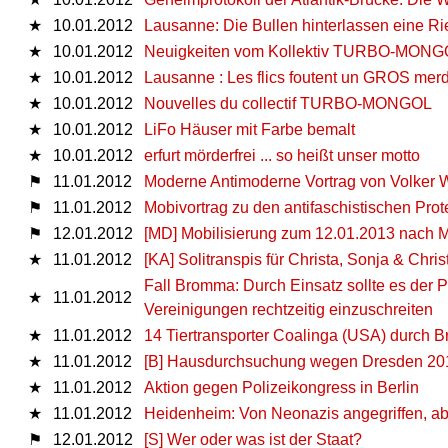
★
10.01.2012
Lausanne: Die Bullen hinterlassen eine Ri
★
10.01.2012
Neuigkeiten vom Kollektiv TURBO-MON
★
10.01.2012
Lausanne : Les flics foutent un GROS merdi
★
10.01.2012
Nouvelles du collectif TURBO-MONGOL
★
10.01.2012
LiFo Häuser mit Farbe bemalt
★
10.01.2012
erfurt mörderfrei ... so heißt unser motto
⚑
11.01.2012
Moderne Antimoderne Vortrag von Volker 
⚑
11.01.2012
Mobivortrag zu den antifaschistischen Pr
⚑
12.01.2012
[MD] Mobilisierung zum 12.01.2013 nach
★
11.01.2012
[KA] Solitranspis für Christa, Sonja & Chris
Fall Bromma: Durch Einsatz sollte es der P
★
11.01.2012
Vereinigungen rechtzeitig einzuschreiten
★
11.01.2012
14 Tiertransporter Coalinga (USA) durch B
★
11.01.2012
[B] Hausdurchsuchung wegen Dresden 20
★
11.01.2012
Aktion gegen Polizeikongress in Berlin
★
11.01.2012
Heidenheim: Von Neonazis angegriffen, ab
⚑
12.01.2012
[S] Wer oder was ist der Staat?