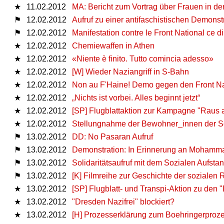
★
11.02.2012
MA: Bericht zum Vortrag über Frauen in der
⚑
12.02.2012
Aufruf zu einer antifaschistischen Demonst
⚑
12.02.2012
Manifestation contre le Front National ce 
★
12.02.2012
Chemiewaffen in Athen
★
12.02.2012
«Niente è finito. Tutto comincia adesso»
★
12.02.2012
[W] Wieder Naziangriff in S-Bahn
★
12.02.2012
Non au F'Haine! Demo gegen den Front Nat
★
12.02.2012
„Nichts ist vorbei. Alles beginnt jetzt“
★
12.02.2012
[SP] Flugblattaktion zur Kampagne "Raus
★
12.02.2012
Stellungnahme der Bewohner_innen der S
⚑
13.02.2012
DD: No Pasaran Aufruf
⚑
13.02.2012
Demonstration: In Erinnerung an Mohamm
⚑
13.02.2012
Solidaritätsaufruf mit dem Sozialen Aufstan
⚑
13.02.2012
[K] Filmreihe zur Geschichte der sozialen 
★
13.02.2012
[SP] Flugblatt- und Transpi-Aktion zu den
★
13.02.2012
"Dresden Nazifrei" blockiert?
★
13.02.2012
[H] Prozesserklärung zum Boehringerproz