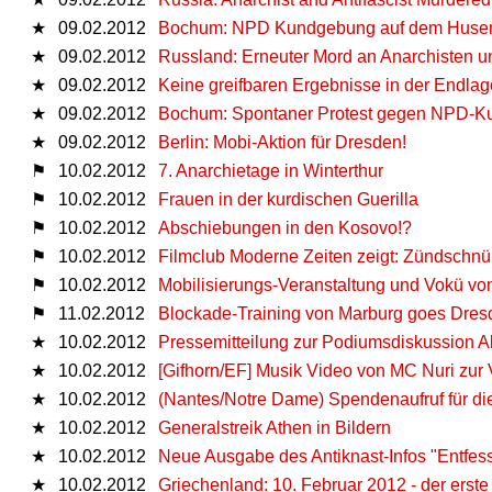
★
09.02.2012
Bochum: NPD Kundgebung auf dem Huse
★
09.02.2012
Russland: Erneuter Mord an Anarchisten un
★
09.02.2012
Keine greifbaren Ergebnisse in der Endlag
★
09.02.2012
Bochum: Spontaner Protest gegen NPD-K
★
09.02.2012
Berlin: Mobi-Aktion für Dresden!
⚑
10.02.2012
7. Anarchietage in Winterthur
⚑
10.02.2012
Frauen in der kurdischen Guerilla
⚑
10.02.2012
Abschiebungen in den Kosovo!?
⚑
10.02.2012
Filmclub Moderne Zeiten zeigt: Zündschnü
⚑
10.02.2012
Mo­bi­li­sie­rungs-​Ver­an­stal­tung und Vok
⚑
11.02.2012
Blo­cka­de-​Trai­ning von Marburg goes Dres
★
10.02.2012
Pressemitteilung zur Podiumsdiskussion A
★
10.02.2012
[Gifhorn/EF] Musik Video von MC Nuri zur
★
10.02.2012
(Nantes/Notre Dame) Spendenaufruf für d
★
10.02.2012
Generalstreik Athen in Bildern
★
10.02.2012
Neue Ausgabe des Antiknast-Infos "Entfess
★
10.02.2012
Griechenland: 10. Februar 2012 - der erste