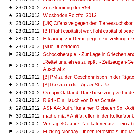
★
28.01.2012
Zur Stürmung der R94
★
28.01.2012
Wiesbaden Pelzfrei 2012
★
28.01.2012
[UK] Offensive gegen den Tierversuchsk
★
28.01.2012
[B ] Fight capitalist war, fight capitalist peac
★
28.01.2012
Erklärung zur Demo gegen Polizeikongress
★
28.01.2012
[Muc] Jubeldemo
⚑
29.01.2012
Schocktherapie! - Zur Lage in Griechenlan
„Rettet uns, eh es zu spät“ - Zeitzeugen-
⚑
29.01.2012
Auschwitz
★
29.01.2012
[B] PM zu den Geschehnissen in der Rigae
★
29.01.2012
[B] Razzia in der Rigaer Straße
★
29.01.2012
Occupy Oakland: Hausbesetzung verhindert,
★
29.01.2012
R 94 - Ein Hauch von Diaz Schule
★
29.01.2012
ASI-IAA: Aufruf für einen Globalen Soli-Akt
⚑
30.01.2012
mádre.mía // Antifatreffen in der Kulturfabri
⚑
30.01.2012
Vortrag: 40 Jahre Radikalenerlass – ein a
⚑
30.01.2012
Fucking Monday... Inner Terrestrials und 