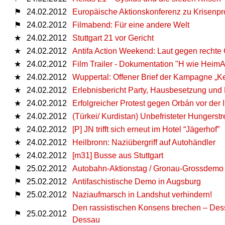
⚑
24.02.2012
Europäische Aktionskonferenz zu Krisenpr
⚑
24.02.2012
Filmabend: Für eine andere Welt
★
24.02.2012
Stuttgart 21 vor Gericht
★
24.02.2012
Antifa Action Weekend: Laut gegen rechte
★
24.02.2012
Film Trailer - Dokumentation "H wie Heim
★
24.02.2012
Wuppertal: Offener Brief der Kampagne „Kei
★
24.02.2012
Erlebnisbericht Party, Hausbesetzung und
★
24.02.2012
Erfolgreicher Protest gegen Orbán vor der
★
24.02.2012
(Türkei/ Kurdistan) Unbefristeter Hungerst
★
24.02.2012
[P] JN trifft sich erneut im Hotel “Jägerhof”
★
24.02.2012
Heilbronn: Naziübergriff auf Autohändler
★
24.02.2012
[m31] Busse aus Stuttgart
⚑
25.02.2012
Autobahn-Aktionstag / Gronau-Grossdemo
⚑
25.02.2012
Antifaschistische Demo in Augsburg
⚑
25.02.2012
Naziaufmarsch in Landshut verhindern!
Den rassistischen Konsens brechen – Dessa
⚑
25.02.2012
Dessau