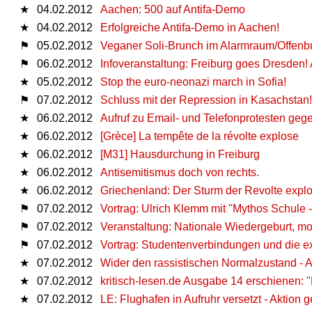
★
04.02.2012
Aachen: 500 auf Antifa-Demo
★
04.02.2012
Erfolgreiche Antifa-Demo in Aachen!
⚑
05.02.2012
Veganer Soli-Brunch im Alarmraum/Offenb
⚑
06.02.2012
Infoveranstaltung: Freiburg goes Dresden! 
★
05.02.2012
Stop the euro-neonazi march in Sofia!
⚑
07.02.2012
Schluss mit der Repression in Kasachstan!
★
06.02.2012
Aufruf zu Email- und Telefonprotesten geg
★
06.02.2012
[Grèce] La tempête de la révolte explose
★
06.02.2012
[M31] Hausdurchung in Freiburg
★
06.02.2012
Antisemitismus doch von rechts.
★
06.02.2012
Griechenland: Der Sturm der Revolte explo
⚑
07.02.2012
Vortrag: Ulrich Klemm mit ''Mythos Schule 
⚑
07.02.2012
Veranstaltung: Nationale Wiedergeburt, mo
⚑
07.02.2012
Vortrag: Studentenverbindungen und die 
★
07.02.2012
Wider den rassistischen Normalzustand - 
★
07.02.2012
kritisch-lesen.de Ausgabe 14 erschienen: "
★
07.02.2012
LE: Flughafen in Aufruhr versetzt - Aktion 