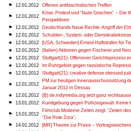
⚑
12.01.2012
Offenes antifaschistisches Treffen
Krise, Protest und "faule Griechen" -- Die
⚑
12.01.2012
Perspektiven
⚑
12.01.2012
Deutschlands Neue Rechte: Angriff der Elit
⚑
12.01.2012
Schulden-, System- oder Demokratiekries
★
12.01.2012
[USA, Schweden] Erneut Haftstrafen für Tie
★
12.01.2012
(Italien) Aktionen gegen Fischerei und Ner
★
12.01.2012
Stuttgart(21): Offensiver Gerichtsprozess 
★
12.01.2012
Im Ruhrgebiet gegen rassistische Repress
★
12.01.2012
Stuttgart(21): creative defense stressed ju
PM zur heutigen Innenausschusssitzung de
★
12.01.2012
Januar 2012 in Dessau
★
12.01.2012
(B) de.indymedia.org jetzt ganz rechtsaus
⚑
13.01.2012
Kundgebung gegen Pollizeigewalt. Keine K
Filmclub Moderne Zeiten zeigt: "Zeiten des
⚑
13.01.2012
"Die Rote Zora".
⚑
14.01.2012
[MR] Theorie zur Praxis – Vortragswochen