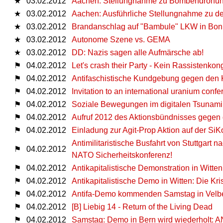
★
03.02.2012
Aachen: Stellungnahme zu Bombendrohung
★
03.02.2012
Aachen: Ausführliche Stellungnahme zu de
★
03.02.2012
Brandanschlag auf "Bambule" LKW in Bon
★
03.02.2012
Autonome Szene vs. GEMA
★
03.02.2012
DD: Nazis sagen alle Aufmärsche ab!
⚑
04.02.2012
Let's crash their Party - Kein Rassistenko
⚑
04.02.2012
Antifaschistische Kundgebung gegen den 
⚑
04.02.2012
Invitation to an international uranium conf
⚑
04.02.2012
Soziale Bewegungen im digitalen Tsunami
⚑
04.02.2012
Aufruf 2012 des Aktionsbündnisses gegen
⚑
04.02.2012
Einladung zur Agit-Prop Aktion auf der Si
Antimilitaristische Busfahrt von Stuttgar
⚑
04.02.2012
NATO Sicherheitskonferenz!
⚑
04.02.2012
Antikapitalistische Demonstration in Witten
⚑
04.02.2012
Antikapitalistische Demo in Witten: Die Kris
⚑
04.02.2012
Antifa-Demo kommenden Samstag in Velbe
⚑
04.02.2012
[B] Liebig 14 - Return of the Living Dead
⚑
04.02.2012
Samstag: Demo in Bern wird wiederholt: