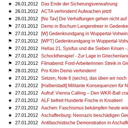
★
26.01.2012
Das Ende der Sicherungsverwahrung
★
26.01.2012
ACTA verhindern! Aufwachen jetzt!
★
26.01.2012
[No Tav] Die Verhaftungen gehen nicht auf
⚑
27.01.2012
Demo in Bochum Langendreer in Gedenken
⚑
27.01.2012
[W] Gedenkrundgang in Wuppertal-Vohwin
⚑
27.01.2012
[WPT] Gedenkrundgang in Wuppertal-Vohw
⚑
27.01.2012
Hellas 21, Sysifus und die Sieben Krisen 
⚑
27.01.2012
Schocktherapie! - Zur Lage in Griechenlan
⚑
27.01.2012
Filmabend: Ford-Arbeiterinnen Streik in G
⚑
28.01.2012
Pro Köln Demo verhindern!
★
27.01.2012
Setzen, Note 6 (sechs), das üben wir noch
★
27.01.2012
[Halberstadt] Militante Konsequenzen für 
★
27.01.2012
Aufruf: Vienna Calling – Den WKR-Ball cr
★
27.01.2012
ALF befreit Hunderte Fische in Kroatien!
★
27.01.2012
Aachen: Faschismus bekämpfen heute wie
★
27.01.2012
Aschaffenburg: Neonazis beschädigen Ged
★
27.01.2012
Antifaschistische Demonstration in Aschaf