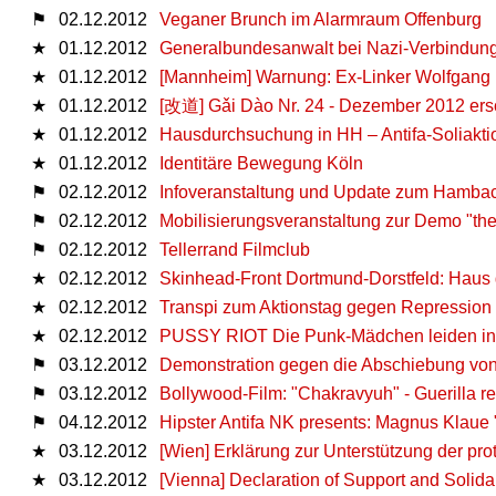
⚑
02.12.2012
Veganer Brunch im Alarmraum Offenburg
★
01.12.2012
Generalbundesanwalt bei Nazi-Verbindun
★
01.12.2012
[Mannheim] Warnung: Ex-Linker Wolfgang 
★
01.12.2012
[改道] Gǎi Dào Nr. 24 - Dezember 2012 er
★
01.12.2012
Hausdurchsuchung in HH – Antifa-Soliakt
★
01.12.2012
Identitäre Bewegung Köln
⚑
02.12.2012
Infoveranstaltung und Update zum Hambac
⚑
02.12.2012
Mobilisierungsveranstaltung zur Demo "ther
⚑
02.12.2012
Tellerrand Filmclub
★
02.12.2012
Skinhead-Front Dortmund-Dorstfeld: Haus g
★
02.12.2012
Transpi zum Aktionstag gegen Repression
★
02.12.2012
PUSSY RIOT Die Punk-Mädchen leiden in St
⚑
03.12.2012
Demonstration gegen die Abschiebung von 
⚑
03.12.2012
Bollywood-Film: "Chakravyuh" - Guerilla re
⚑
04.12.2012
Hipster Antifa NK presents: Magnus Klaue
★
03.12.2012
[Wien] Erklärung zur Unterstützung der pro
★
03.12.2012
[Vienna] Declaration of Support and Solidar