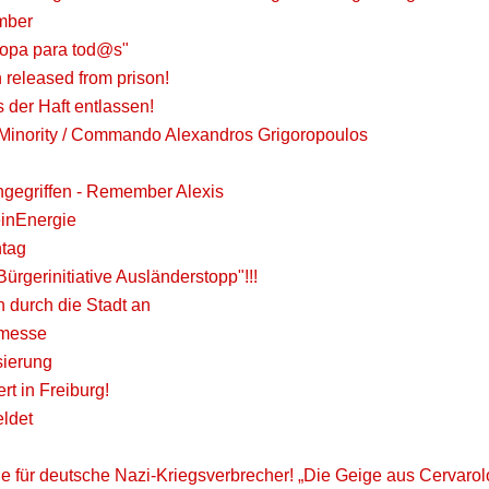
ember
Copa para tod@s"
 released from prison!
 der Haft entlassen!
g Minority / Commando Alexandros Grigoropoulos
ngegriffen - Remember Alexis
einEnergie
ntag
gerinitiative Ausländerstopp"!!!
h durch die Stadt an
dmesse
sierung
 in Freiburg!
ldet
 für deutsche Nazi-Kriegsverbrecher! „Die Geige aus Cervarol