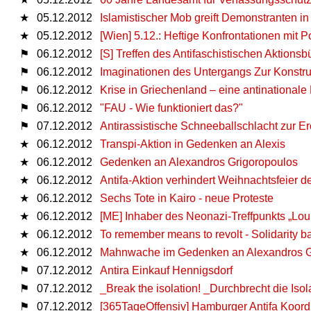
★
05.12.2012
Islamistischer Mob greift Demonstranten in
★
05.12.2012
[Wien] 5.12.: Heftige Konfrontationen mit
⚑
06.12.2012
[S] Treffen des Antifaschistischen Aktions
⚑
06.12.2012
Imaginationen des Untergangs Zur Konstru
⚑
06.12.2012
Krise in Griechenland – eine antinationale
⚑
06.12.2012
"FAU - Wie funktioniert das?"
⚑
07.12.2012
Antirassistische Schneeballschlacht zur 
★
06.12.2012
Transpi-Aktion in Gedenken an Alexis
★
06.12.2012
Gedenken an Alexandros Grigoropoulos
★
06.12.2012
Antifa-Aktion verhindert Weihnachtsfeier
★
06.12.2012
Sechs Tote in Kairo - neue Proteste
★
06.12.2012
[ME] Inhaber des Neonazi-Treffpunkts „Lou
★
06.12.2012
To remember means to revolt - Solidarity 
★
06.12.2012
Mahnwache im Gedenken an Alexandros G
⚑
07.12.2012
Antira Einkauf Hennigsdorf
⚑
07.12.2012
_Break the isolation! _Durchbrecht die Is
⚑
07.12.2012
[365TageOffensiv] Hamburger Antifa Koordi