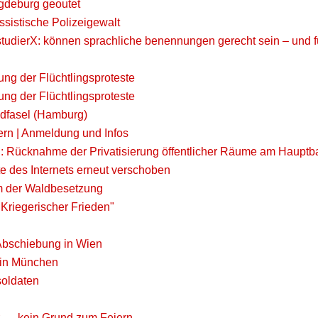
gdeburg geoutet
sistische Polizeigewalt
 studierX: können sprachliche benennungen gerecht sein – un
ung der Flüchtlingsproteste
ung der Flüchtlingsproteste
adfasel (Hamburg)
rn | Anmeldung und Infos
 Rücknahme der Privatisierung öffentlicher Räume am Haupt
e des Internets erneut verschoben
um der Waldbesetzung
"Kriegerischer Frieden"
Abschiebung in Wien
 in München
soldaten
z — kein Grund zum Feiern