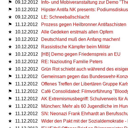
⚑
09.12.2012
Info- und Mobiveranstaltung zur Demo "Ther
⚑
10.12.2012
Hipster Antifa NK presents: Podiumsdiskus
★
09.12.2012
LE: Schneeballschlacht
⚑
11.12.2012
Prozess gegen Heilbronner Antifaschisten
★
10.12.2012
Alle Gedeken erstmals allen Opfern
★
10.12.2012
Deutschland muß den Anfang machen!
★
10.12.2012
Rassistische Kämpfer beim Militär
★
10.12.2012
[HB] Demo gegen Friedenspreis an EU
★
10.12.2012
RE: Naziouting Familie Peters
★
10.12.2012
Grün Rot schiebt auch während des eisige
⚑
11.12.2012
Gemeinsam gegen das Bundeswehr-Konzert
⚑
11.12.2012
Offenes Treffen der Libertären Gruppe Kar
⚑
11.12.2012
Café Consolidated: Filmvorführung "Bloo
⚑
11.12.2012
AK Extremismusbegriff: Schulverweis für A
★
11.12.2012
München: Mehr als 60 Jugendliche im Hung
★
11.12.2012
SN: Neonazi Frank Ehrhardt an Berufsschu
★
11.12.2012
Wider den Pakt mit der Sozialdemokratie -