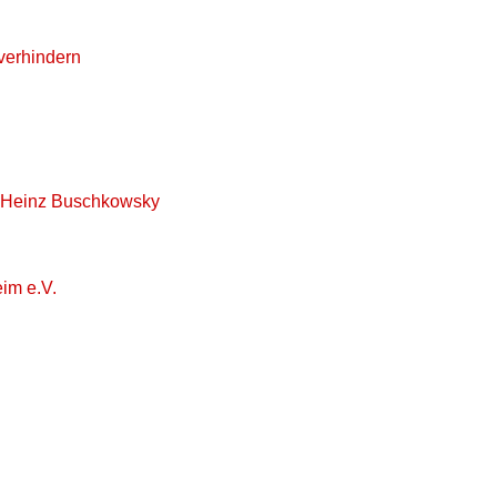
verhindern
en Heinz Buschkowsky
im e.V.