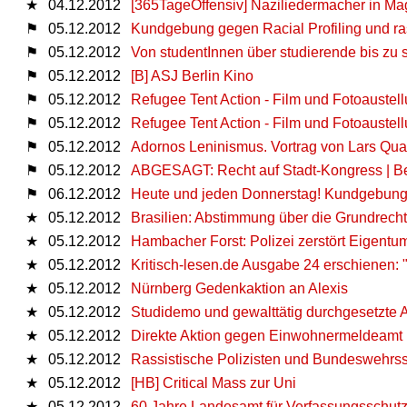
★
04.12.2012
[365TageOffensiv] Naziliedermacher in Ma
⚑
05.12.2012
Kundgebung gegen Racial Profiling und ras
⚑
05.12.2012
Von studentInnen über studierende bis zu
⚑
05.12.2012
[B] ASJ Berlin Kino
⚑
05.12.2012
Refugee Tent Action - Film und Fotoaustell
⚑
05.12.2012
Refugee Tent Action - Film und Fotoaustell
⚑
05.12.2012
Adornos Leninismus. Vortrag von Lars Qu
⚑
05.12.2012
ABGESAGT: Recht auf Stadt-Kongress | Be
⚑
06.12.2012
Heute und jeden Donnerstag! Kundgebung:
★
05.12.2012
Brasilien: Abstimmung über die Grundrecht
★
05.12.2012
Hambacher Forst: Polizei zerstört Eigent
★
05.12.2012
Kritisch-lesen.de Ausgabe 24 erschienen: 
★
05.12.2012
Nürnberg Gedenkaktion an Alexis
★
05.12.2012
Studidemo und gewalttätig durchgesetzte 
★
05.12.2012
Direkte Aktion gegen Einwohnermeldeamt
★
05.12.2012
Rassistische Polizisten und Bundeswehrs
★
05.12.2012
[HB] Critical Mass zur Uni
★
05.12.2012
60 Jahre Landesamt für Verfassungsschut