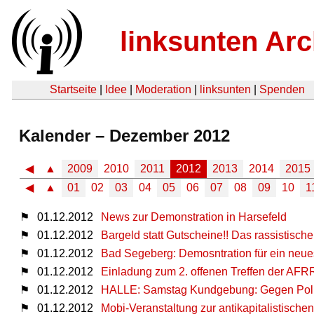
linksunten Arc
Startseite
|
Idee
|
Moderation
|
linksunten
|
Spenden
Kalender – Dezember 2012
◀
▲
2009
2010
2011
2012
2013
2014
2015
◀
▲
01
02
03
04
05
06
07
08
09
10
1
⚑
01.12.2012
News zur Demonstration in Harsefeld
⚑
01.12.2012
Bargeld statt Gutscheine!! Das rassistisc
⚑
01.12.2012
Bad Segeberg: Demosntration für ein neu
⚑
01.12.2012
Einladung zum 2. offenen Treffen der AFR
⚑
01.12.2012
HALLE: Samstag Kundgebung: Gegen Polize
⚑
01.12.2012
Mobi-Veranstaltung zur antikapitalistisc