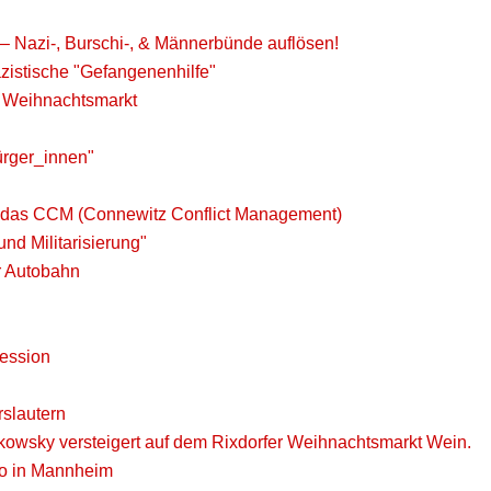
 – Nazi-, Burschi-, & Männerbünde auflösen!
zistische "Gefangenenhilfe"
f Weihnachtsmarkt
ürger_innen"
 an das CCM (Connewitz Conflict Management)
d Militarisierung"
r Autobahn
ression
slautern
kowsky versteigert auf dem Rixdorfer Weihnachtsmarkt Wein.
mo in Mannheim