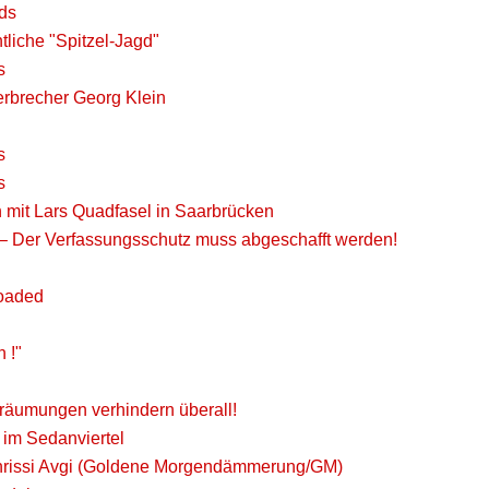
ds
tliche "Spitzel-Jagd"
s
verbrecher Georg Klein
s
s
 mit Lars Quadfasel in Saarbrücken
– Der Verfassungsschutz muss abgeschafft werden!
loaded
 !"
sräumungen verhindern überall!
 im Sedanviertel
Chrissi Avgi (Goldene Morgendämmerung/GM)