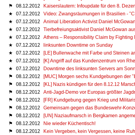
⚑
08.12.2012
Kaiserslautern: Infoupdate für den 8. Dez
★
07.12.2012
Video: Zwangsräumungen in Brasilien - "
★
07.12.2012
Animal Liberation Activist Daniel McGowan
★
07.12.2012
Tierbefreiungsaktivist Daniel McGowan aus
★
07.12.2012
Athens – Responsibility Claim by Fightin
★
07.12.2012
linksunten Downtime on Sunday
★
07.12.2012
[LE] Bullenwache mit Farbe und Steinen a
★
07.12.2012
[K] Angriff auf das Kundenzentrum von Rh
★
07.12.2012
Downtime des linksunten Servers am Son
⚑
08.12.2012
[MUC] Morgen sechs Kundgebungen der "Bür
⚑
08.12.2012
[KL] Nazis kündigen für den 8.12.12 Marsc
⚑
08.12.2012
Anti-Jagd-Demo vor Europas größter Jag
⚑
08.12.2012
[FR] Kundgebung gegen Krieg und Militari
⚑
08.12.2012
Gemeinsam gegen das Bundeswehr-Konzert
⚑
08.12.2012
[UN] Naziaufmarsch in Bergkamen angeme
⚑
08.12.2012
Nie wieder Küchentisch!
⚑
08.12.2012
Kein Vergeben, kein Vergessen, keine Ruhe