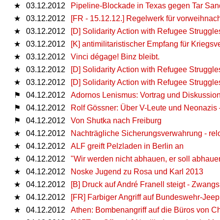
★
03.12.2012
Pipeline-Blockade in Texas gegen Tar San
★
03.12.2012
[FR - 15.12.12.] Regelwerk für vorweihnach
★
03.12.2012
[D] Solidarity Action with Refugee Struggle
★
03.12.2012
[K] antimilitaristischer Empfang für Kriegs
★
03.12.2012
Vinci dégage! Binz bleibt.
★
03.12.2012
[D] Solidarity Action with Refugee Struggle
★
03.12.2012
[D] Solidarity Action with Refugee Struggle
⚑
04.12.2012
Adornos Lenismus: Vortrag und Diskussion
⚑
04.12.2012
Rolf Gössner: Über V-Leute und Neonazis 
⚑
04.12.2012
Von Shutka nach Freiburg
★
04.12.2012
Nachträgliche Sicherungsverwahrung - re
★
04.12.2012
ALF greift Pelzladen in Berlin an
★
04.12.2012
"Wir werden nicht abhauen, er soll abhauen
★
04.12.2012
Noske Jugend zu Rosa und Karl 2013
★
04.12.2012
[B] Druck auf André Franell steigt - Zwang
★
04.12.2012
[FR] Farbiger Angriff auf Bundeswehr-Jeep
★
04.12.2012
Athen: Bombenangriff auf die Büros von 