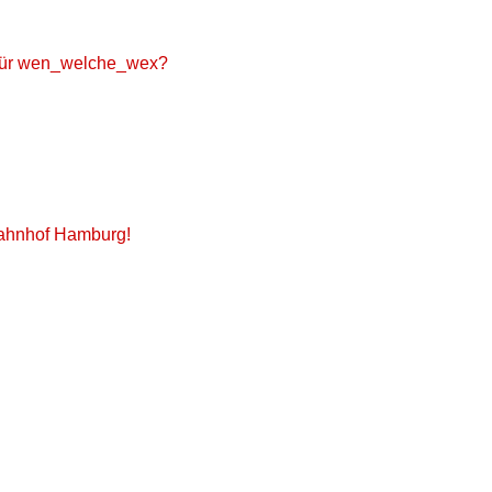
d für wen_welche_wex?
bahnhof Hamburg!