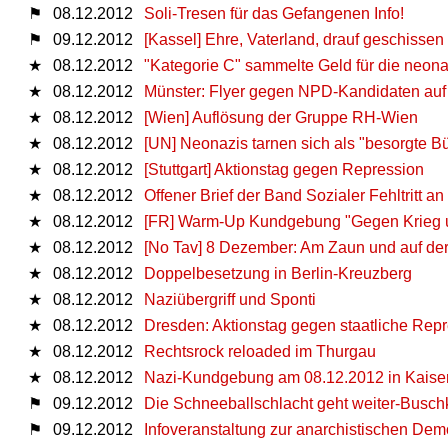
⚑
08.12.2012
Soli-Tresen für das Gefangenen Info!
⚑
09.12.2012
[Kassel] Ehre, Vaterland, drauf geschissen
★
08.12.2012
"Kategorie C" sammelte Geld für die neona
★
08.12.2012
Münster: Flyer gegen NPD-Kandidaten au
★
08.12.2012
[Wien] Auflösung der Gruppe RH-Wien
★
08.12.2012
[UN] Neonazis tarnen sich als "besorgte B
★
08.12.2012
[Stuttgart] Aktionstag gegen Repression
★
08.12.2012
Offener Brief der Band Sozialer Fehltritt
★
08.12.2012
[FR] Warm-Up Kundgebung "Gegen Krieg un
★
08.12.2012
[No Tav] 8 Dezember: Am Zaun und auf de
★
08.12.2012
Doppelbesetzung in Berlin-Kreuzberg
★
08.12.2012
Naziübergriff und Sponti
★
08.12.2012
Dresden: Aktionstag gegen staatliche Rep
★
08.12.2012
Rechtsrock reloaded im Thurgau
★
08.12.2012
Nazi-Kundgebung am 08.12.2012 in Kaiser
⚑
09.12.2012
Die Schneeballschlacht geht weiter-Busch
⚑
09.12.2012
Infoveranstaltung zur anarchistischen De