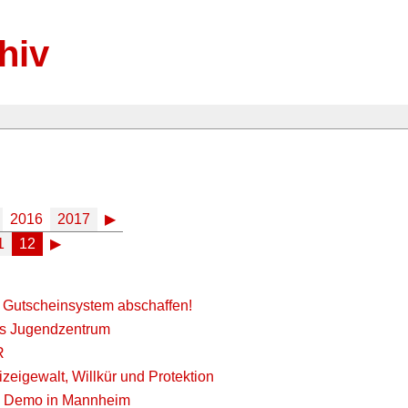
hiv
2016
2017
▶
1
12
▶
he Gutscheinsystem abschaffen!
es Jugendzentrum
R
igewalt, Willkür und Protektion
hen Demo in Mannheim