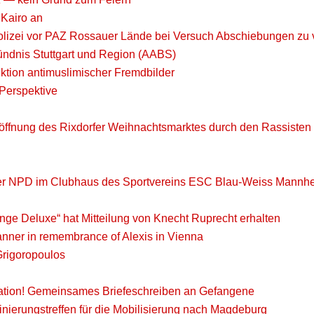
 Kairo an
 Polizei vor PAZ Rossauer Lände bei Versuch Abschiebungen zu 
bündnis Stuttgart und Region (AABS)
ktion antimuslimischer Fremdbilder
 Perspektive
Eröffnung des Rixdorfer Weihnachtsmarktes durch den Rassist
 der NPD im Clubhaus des Sportvereins ESC Blau-Weiss Mannhe
nge Deluxe“ hat Mitteilung von Knecht Ruprecht erhalten
banner in remembrance of Alexis in Vienna
rigoropoulos
olation! Gemeinsames Briefeschreiben an Gefangene
nierungstreffen für die Mobilisierung nach Magdeburg