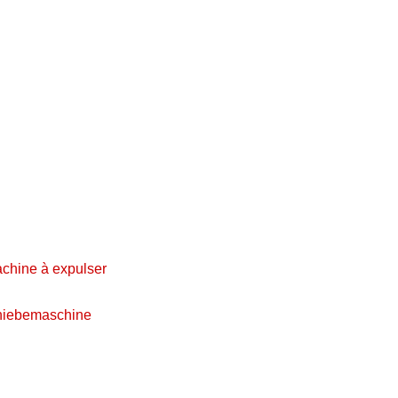
achine à expulser
chiebemaschine