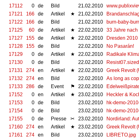
17112
0
de
Bild
21.02.2010
www.publixvie
17121
166
de
Artikel
★
21.02.2010
Brandanschlag
17122
166
de
Bild
21.02.2010
burn-baby-bur
17125
60
de
Artikel
★
22.02.2010
33 Jahre nach
17127
155
de
Artikel
★
22.02.2010
Dresden 2010 -
17128
155
de
Bild
22.02.2010
No Pasarán!
17129
0
de
Artikel
★
22.02.2010
Radikale Klim
17130
0
de
Bild
22.02.2010
Resist07.sized
17131
274
en
Artikel
★
22.02.2010
Greek Revolt 
17132
274
en
Bild
22.02.2010
As long as cops
17133
286
de
Event
⚑
22.02.2010
Edelweißpirate
17152
0
en
Artikel
★
23.02.2010
Heckler & Koc
17153
0
de
Bild
23.02.2010
hk-demo-2010-
17154
0
de
Bild
23.02.2010
hk-demo-2010-
17155
0
de
Presse
✂
23.02.2010
Nordirland: Au
17160
274
en
Artikel
★
23.02.2010
Greek Revolt 
17161
274
en
Bild
23.02.2010
LIBRETO.jpg