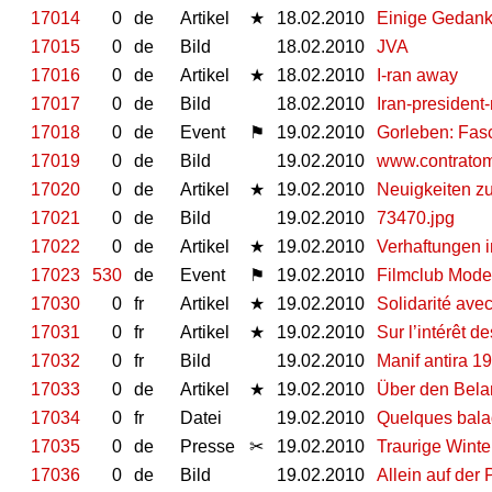
17014
0
de
Artikel
★
18.02.2010
Einige Gedank
17015
0
de
Bild
18.02.2010
JVA
17016
0
de
Artikel
★
18.02.2010
I-ran away
17017
0
de
Bild
18.02.2010
Iran-presiden
17018
0
de
Event
⚑
19.02.2010
Gorleben: Fas
17019
0
de
Bild
19.02.2010
www.contrato
17020
0
de
Artikel
★
19.02.2010
Neuigkeiten zu
17021
0
de
Bild
19.02.2010
73470.jpg
17022
0
de
Artikel
★
19.02.2010
Verhaftungen i
17023
530
de
Event
⚑
19.02.2010
Filmclub Moder
17030
0
fr
Artikel
★
19.02.2010
Solidarité ave
17031
0
fr
Artikel
★
19.02.2010
Sur l’intérêt 
17032
0
fr
Bild
19.02.2010
Manif antira 19
17033
0
de
Artikel
★
19.02.2010
Über den Bela
17034
0
fr
Datei
19.02.2010
Quelques balad
17035
0
de
Presse
✂
19.02.2010
Traurige Winte
17036
0
de
Bild
19.02.2010
Allein auf der