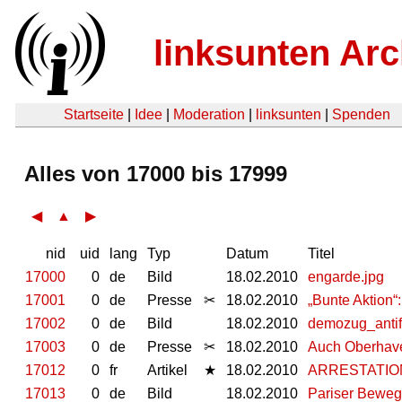
linksunten Arc
Startseite
|
Idee
|
Moderation
|
linksunten
|
Spenden
Alles von 17000 bis 17999
◀
▲
▶
nid
uid
lang
Typ
Datum
Titel
17000
0
de
Bild
18.02.2010
engarde.jpg
17001
0
de
Presse
✂
18.02.2010
„Bunte Aktion“:
17002
0
de
Bild
18.02.2010
demozug_antif
17003
0
de
Presse
✂
18.02.2010
Auch Oberhave
17012
0
fr
Artikel
★
18.02.2010
ARRESTATION
17013
0
de
Bild
18.02.2010
Pariser Bewe