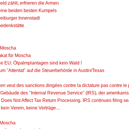
ld zählt, erfrieren die Armen
ine beiden besten Kumpels
reiburger Innenstadt
Gedenkstätte
r Moscha
akat für Moscha
die EU: Ölpalmplantagen sind kein Wald !
um "Attentat" auf die Steuerbehörde in Austin/Texas
en veut des sanctions dirigées contre la dictature pas contre le
s Gebäude des "Internal Revenue Service" (IRS), der amerikani
 Does Not Affect Tax Return Processing. IRS continues filing sea
 kein Verein, keine Verträge…
r Moscha