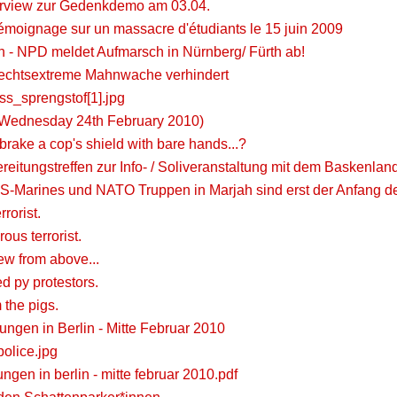
erview zur Gedenkdemo am 03.04.
émoignage sur un massacre d'étudiants le 15 juin 2009
 - NPD meldet Aufmarsch in Nürnberg/ Fürth ab!
rechtsextreme Mahnwache verhindert
s_sprengstof[1].jpg
(Wednesday 24th February 2010)
ake a cop's shield with bare hands...?
ereitungstreffen zur Info- / Soliveranstaltung mit dem Baskenlan
S-Marines und NATO Truppen in Marjah sind erst der Anfang de
rorist.
ous terrorist.
ew from above...
d py protestors.
 the pigs.
ungen in Berlin - Mitte Februar 2010
 police.jpg
ngen in berlin - mitte februar 2010.pdf