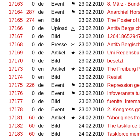
17163
0
de
Event
⚑
23.02.2010
8. März - Bund
17164
287
de
Event
⚑
23.02.2010
Anarchie! Hor
17165
274
en
Bild
23.02.2010
The Poster of t
17166
0
de
Upload
△
23.02.2010
Antifa Bergsi
17167
0
de
Bild
23.02.2010
126418652947
17168
0
de
Presse
✂
23.02.2010
Antifa Bergis
17169
0
de
Artikel
★
23.02.2010
Uni Regensbur
17170
0
de
Bild
23.02.2010
besetzt
17173
0
en
Artikel
★
23.02.2010
The Freiburg
17174
0
en
Bild
23.02.2010
Resist!
17175
226
de
Event
⚑
23.02.2010
Repression geg
17176
0
de
Event
⚑
23.02.2010
Infoveranstaltu
17177
0
de
Bild
23.02.2010
fuenfte_intern
17178
0
de
Event
⚑
23.02.2010
2. Kongress g
17181
60
de
Artikel
★
24.02.2010
“Aborigines fro
17182
60
de
Bild
24.02.2010
The taskforce 
17183
60
de
Bild
24.02.2010
Taskforce memb