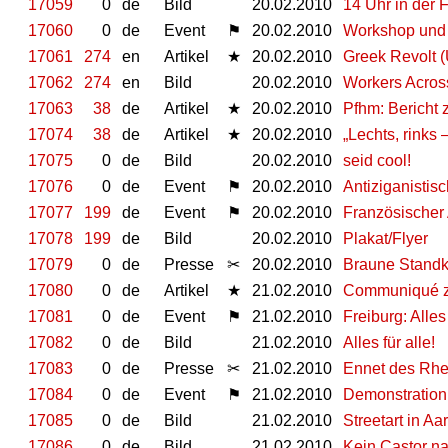
17059
0
de
Bild
20.02.2010
14 Uhr in der 
17060
0
de
Event
⚑
20.02.2010
Workshop und 
17061
274
en
Artikel
★
20.02.2010
Greek Revolt (
17062
274
en
Bild
20.02.2010
Workers Across
17063
38
de
Artikel
★
20.02.2010
Pfhm: Bericht
17074
38
de
Artikel
★
20.02.2010
„Lechts, rinks 
17075
0
de
Bild
20.02.2010
seid cool!
17076
0
de
Event
⚑
20.02.2010
Antiziganistis
17077
199
de
Event
⚑
20.02.2010
Französischer
17078
199
de
Bild
20.02.2010
Plakat/Flyer
17079
0
de
Presse
✂
20.02.2010
Braune Stand
17080
0
de
Artikel
★
21.02.2010
Communiqué zu
17081
0
de
Event
⚑
21.02.2010
Freiburg: Alles
17082
0
de
Bild
21.02.2010
Alles für alle!
17083
0
de
Presse
✂
21.02.2010
Ennet des Rhei
17084
0
de
Event
⚑
21.02.2010
Demonstration
17085
0
de
Bild
21.02.2010
Streetart in Aa
17086
0
de
Bild
21.02.2010
Kein Castor n