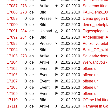
17087
278
de
Artikel
★
21.02.2010
Solidemo für d
17088
278
de
Bild
21.02.2010
FAU-Demo.100
17089
0
de
Presse
✂
21.02.2010
Demo gegen Bu
17090
0
de
Bild
21.02.2010
demo_bebelpla
17091
284
de
Upload
△
21.02.2010
Tagesspiegel: 
17092
284
de
Bild
21.02.2010
Angeblicher_A
17093
0
de
Presse
✂
21.02.2010
Polizei vereite
17094
0
de
Bild
21.02.2010
Baks_CC_wiki
17103
278
en
Artikel
★
21.02.2010
Solidarity dem
17104
0
de
Artikel
★
21.02.2010
We want you - 
17105
0
de
Event
⚑
21.02.2010
offene uni
17106
0
de
Event
⚑
21.02.2010
offene uni
17107
0
de
Event
⚑
21.02.2010
offene uni
17108
0
de
Event
⚑
21.02.2010
offene uni
17109
0
de
Event
⚑
21.02.2010
offene uni
17110
0
de
Bild
21.02.2010
Offene Uni für 
17111
0
de
Artikel
★
21.02.2010
Karneval in Go