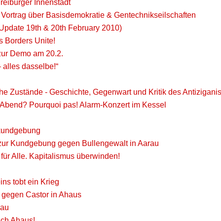
Freiburger Innenstadt
Vortrag über Basisdemokratie & Gentechnikseilschaften
Update 19th & 20th February 2010)
 Borders Unite!
 zur Demo am 20.2.
– alles dasselbe!“
che Zustände - Geschichte, Gegenwart und Kritik des Antizigan
 Abend? Pourquoi pas! Alarm-Konzert im Kessel
kundgebung
r Kundgebung gegen Bullengewalt in Aarau
 für Alle. Kapitalismus überwinden!
ns tobt ein Krieg
 gegen Castor in Ahaus
rau
ach Ahaus!