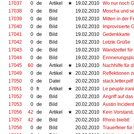
17037
0
de
Artikel
★
19.02.2010
Wo nur noch Ge
17038
0
de
Bild
19.02.2010
Moscha und se
17039
0
de
Bild
19.02.2010
Mitten in der F
17040
0
de
Bild
19.02.2010
Improvisierte 
17041
0
de
Bild
19.02.2010
Gedenkkarte
17042
0
de
Bild
19.02.2010
Letzte Grüße
17043
0
de
Bild
19.02.2010
Wandzettel fü
17044
0
de
Bild
19.02.2010
Erinnerungspl
17045
60
de
Artikel
★
19.02.2010
Nachhilfe für 
17049
0
de
Artikel
★
20.02.2010
Reflektionen z
17050
0
de
Datei
20.02.2010
stack.letter.pdf
17051
0
fr
Artikel
★
20.02.2010
Le peuple irani
17052
0
de
Bild
20.02.2010
Angriff auf da
17053
0
de
Bild
20.02.2010
Austin Incident
17056
42
de
Artikel
★
20.02.2010
Kein Vorstand,
17057
42
de
Bild
20.02.2010
Rhino bleibt!
17058
0
de
Bild
20.02.2010
Trauerfeier fü