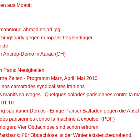
en aus Moabit
t-mahmoud-ahmadinejad.jpg
chingsparty gegen europäisches Endlager
m.de
r Antirep-Demo in Aarau (CH)
n Paris: Neuigkeiten
ne Zeiten - Programm März, April, Mai 2010
c nos camarades syndicalistes Iraniens
des manifs sauvages - Quelques balades parisiennes contre la m
.01.10.
ng spontaner Demos - Einige Pariser Balladen gegen die Abs
es parisiennes contre la machine à expulser (PDF)
rfolgen: Vier Obdachlose sind schon erfroren
 Parkbank: Für Obdachlose ist der Winter existenzbedrohend.