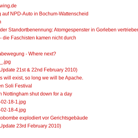
wing.de
 auf NPD-Auto in Bochum-Wattenscheid
n
 der Standortbenennung: Atomgespenster in Gorleben vertriebe
 die Faschisten kamen nicht durch
abewegung - Where next?
_.jpg
(Update 21st & 22nd February 2010)
 will exist, so long we will be Apache.
n Soli Festival
h Nottingham shut down for a day
02-18-1.jpg
02-18-4.jpg
tobombe explodiert vor Gerichtsgebäude
(Update 23rd February 2010)