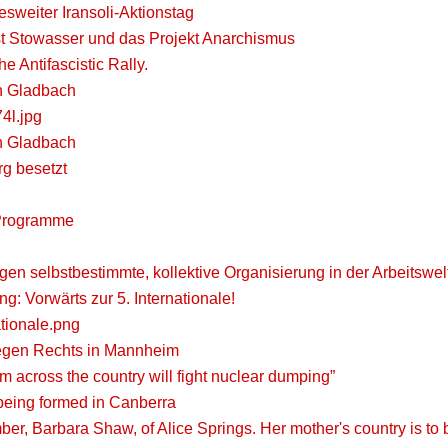
esweiter Iransoli-Aktionstag
st Stowasser und das Projekt Anarchismus
he Antifascistic Rally.
ch Gladbach
4l.jpg
ch Gladbach
g besetzt
 Programme
en selbstbestimmte, kollektive Organisierung in der Arbeitswel
ng: Vorwärts zur 5. Internationale!
ationale.png
egen Rechts in Mannheim
m across the country will fight nuclear dumping”
being formed in Canberra
er, Barbara Shaw, of Alice Springs. Her mother's country is to 