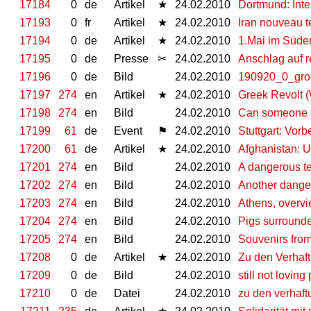
17184
0
de
Artikel
★
24.02.2010
Dortmund: Int
17193
0
fr
Artikel
★
24.02.2010
Iran nouveau t
17194
0
de
Artikel
★
24.02.2010
1.Mai im Süden
17195
0
de
Presse
✂
24.02.2010
Anschlag auf 
17196
0
de
Bild
24.02.2010
190920_0_gros
17197
274
en
Artikel
★
24.02.2010
Greek Revolt 
17198
274
en
Bild
24.02.2010
Can someone br
17199
61
de
Event
⚑
24.02.2010
Stuttgart: Vorb
17200
61
de
Artikel
★
24.02.2010
Afghanistan: U
17201
274
en
Bild
24.02.2010
A dangerous ter
17202
274
en
Bild
24.02.2010
Another danger
17203
274
en
Bild
24.02.2010
Athens, overvi
17204
274
en
Bild
24.02.2010
Pigs surrounde
17205
274
en
Bild
24.02.2010
Souvenirs from
17208
0
de
Artikel
★
24.02.2010
Zu den Verhaft
17209
0
de
Bild
24.02.2010
still not loving
17210
0
de
Datei
24.02.2010
zu den verhaftu