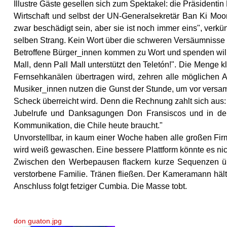
Illustre Gäste gesellen sich zum Spektakel: die Präsidenti
Wirtschaft und selbst der UN-Generalsekretär Ban Ki Moo
zwar beschädigt sein, aber sie ist noch immer eins", verkünd
selben Strang. Kein Wort über die schweren Versäumnisse d
Betroffene Bürger_innen kommen zu Wort und spenden willfä
Mall, denn Pall Mall unterstützt den Teletón!". Die Menge
Fernsehkanälen übertragen wird, zehren alle möglichen A
Musiker_innen nutzen die Gunst der Stunde, um vor versamm
Scheck überreicht wird. Denn die Rechnung zahlt sich aus: e
Jubelrufe und Danksagungen Don Fransiscos und in der W
Kommunikation, die Chile heute braucht."
Unvorstellbar, in kaum einer Woche haben alle großen Fir
wird weiß gewaschen. Eine bessere Plattform könnte es ni
Zwischen den Werbepausen flackern kurze Sequenzen über
verstorbene Familie. Tränen fließen. Der Kameramann hält 
Anschluss folgt fetziger Cumbia. Die Masse tobt.
don guaton.jpg