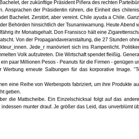
n Bachelet, der zukünftige Präsident Piñera des rechten Parteib
n. Ansprachen der Präsidentin rühren, die Einheit des chile
et Bachelet. Zerstört, aber vereint. Chile ayuda a Chile. Ganz 
er Behörden hinsichtlich der Tsunamiwarnung. Heute Abend wird
hrig ihr Monatsgehalt. Don Fransisco hält eine Zigarettenschac
 klatscht. Von der Propagandaveranstaltung, die 27 Stunden ohn
kteur_innen. Jede_r manövriert sich ins Rampenlicht. Politi
elten Volk aufzutreten. Die Wirtschaft spendet fleißig. Genera
in paar Millionen Pesos - Peanuts für die Firmen - genügen und 
erbung erneute Salbungen für das korporative Image. "Telme
men eine Reihe von Werbespots fabriziert, um ihre Produkte a
cht geben.
 die Mattscheibe. Ein Einzelschicksal folgt auf das andere
indessen munter drauf. Je größer das Leid, das unverblümt übe