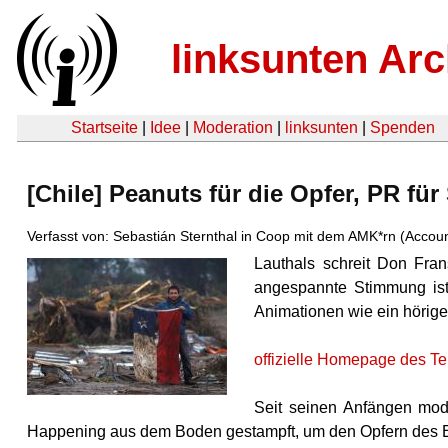
linksunten Arc
Startseite
|
Idee
|
Moderation
|
linksunten
|
Spenden
[Chile] Peanuts für die Opfer, PR für 
Verfasst von: Sebastián Sternthal in Coop mit dem AMK*rn (Accou
Lauthals schreit Don Fran
angespannte Stimmung ist 
Animationen wie ein höriger
offizielle Homepage des Te
Seit seinen Anfängen mode
Happening aus dem Boden gestampft, um den Opfern des E