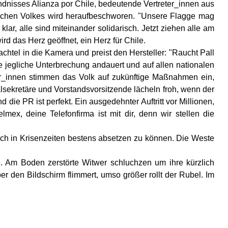
ündnisses Alianza por Chile, bedeutende Vertreter_innen aus
nischen Volkes wird heraufbeschworen. "Unsere Flagge mag
klar, alle sind miteinander solidarisch. Jetzt ziehen alle am
 das Herz geöffnet, ein Herz für Chile.
htel in die Kamera und preist den Hersteller: "Raucht Pall
e jegliche Unterbrechung andauert und auf allen nationalen
ker_innen stimmen das Volk auf zukünftige Maßnahmen ein,
lsekretäre und Vorstandsvorsitzende lächeln froh, wenn der
die PR ist perfekt. Ein ausgedehnter Auftritt vor Millionen,
x, deine Telefonfirma ist mit dir, denn wir stellen die
uch in Krisenzeiten bestens absetzen zu können. Die Weste
. Am Boden zerstörte Witwer schluchzen um ihre kürzlich
r den Bildschirm flimmert, umso größer rollt der Rubel. Im