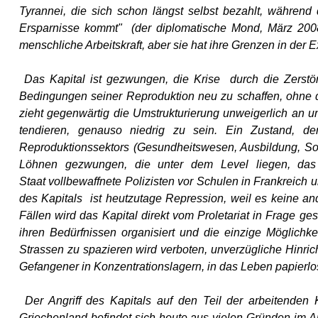
Tyrannei, die sich schon längst selbst bezahlt, währen
Ersparnisse kommt" (der diplomatische Mond, März 2008)
menschliche Arbeitskraft, aber sie hat ihre Grenzen in der E
Das Kapital ist gezwungen, die Krise durch die Zerstöru
Bedingungen seiner Reproduktion neu zu schaffen, ohne das
zieht gegenwärtig die Umstrukturierung unweigerlich an 
tendieren, genauso niedrig zu sein. Ein Zustand, de
Reproduktionssektors (Gesundheitswesen, Ausbildung, Soz
Löhnen gezwungen, die unter dem Level liegen, das au
Staat vollbewaffnete Polizisten vor Schulen in Frankreich 
des Kapitals ist heutzutage Repression, weil es keine and
Fällen wird das Kapital direkt vom Proletariat in Frage ge
ihren Bedürfnissen organisiert und die einzige Möglichke
Strassen zu spazieren wird verboten, unverzügliche Hinric
Gefangener in Konzentrationslagern, in das Leben papierlose
Der Angriff des Kapitals auf den Teil der arbeitenden K
Griechenland befindet sich heute aus vielen Gründen im Aug