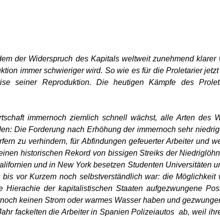
dem der Widerspruch des Kapitals weltweit zunehmend klarer 
ktion immer schwieriger wird. So wie es für die Proletarier jetzt
Krise seiner Reproduktion. Die heutigen Kämpfe des Prole
schaft immernoch ziemlich schnell wächst, alle Arten des W
en: Die Forderung nach Erhöhung der immernoch sehr niedrige
fern zu verhindern, für Abfindungen gefeuerter Arbeiter und 
 einen historischen Rekord von bissigen Streiks der Niedriglö
alifornien und in New York besetzen Studenten Universitäten u
 bis vor Kurzem noch selbstverständlich war: die Möglichkeit 
e Hierachie der kapitalistischen Staaten aufgezwungene Posi
ernoch keinen Strom oder warmes Wasser haben und gezwungen si
Jahr fackelten die Arbeiter in Spanien Polizeiautos ab, weil 