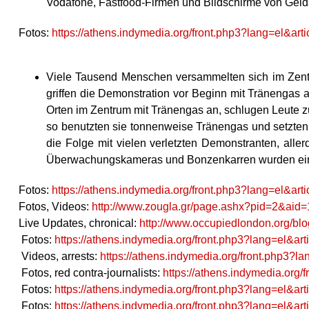
Vodafone, Fastfood-Firmen und Bildschirme von Geld
Fotos:
https://athens.indymedia.org/front.php3?lang=el&ar
Viele Tausend Menschen versammelten sich im Zent
griffen die Demonstration vor Beginn mit Tränengas 
Orten im Zentrum mit Tränengas an, schlugen Leute z
so benutzten sie tonnenweise Tränengas und setzten
die Folge mit vielen verletzten Demonstranten, alle
Überwachungskameras und Bonzenkarren wurden eing
Fotos:
https://athens.indymedia.org/front.php3?lang=el&ar
Fotos, Videos:
http://www.zougla.gr/page.ashx?pid=2&aid
Live Updates, chronical:
http://www.occupiedlondon.org/blog
Fotos:
https://athens.indymedia.org/front.php3?lang=el&ar
Videos, arrests:
https://athens.indymedia.org/front.php3?l
Fotos, red contra-journalists:
https://athens.indymedia.org
Fotos:
https://athens.indymedia.org/front.php3?lang=el&ar
Fotos:
https://athens.indymedia.org/front.php3?lang=el&ar