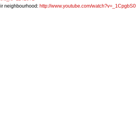
eir neighbourhood:
http://www.youtube.com/watch?v=_1CpgbS
ute in Athen: