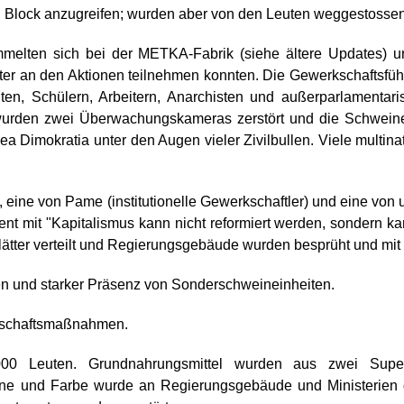
n Block anzugreifen; wurden aber von den Leuten weggestossen
mmelten sich bei der METKA-Fabrik (siehe ältere Updates) u
eiter an den Aktionen teilnehmen konnten. Die Gewerkschaftsfü
nten, Schülern, Arbeitern, Anarchisten und außerparlamen
 wurden zwei Überwachungskameras zerstört und die Schweine
Dimokratia unter den Augen vieler Zivilbullen. Viele multinat
s, eine von Pame (institutionelle Gewerkschaftler) und eine v
nt mit "Kapitalismus kann nicht reformiert werden, sondern ka
ätter verteilt und Regierungsgebäude wurden besprüht und mi
n und starker Präsenz von Sonderschweineinheiten.
rtschaftsmaßnahmen.
000 Leuten. Grundnahrungsmittel wurden aus zwei Super
ine und Farbe wurde an Regierungsgebäude und Ministerien 