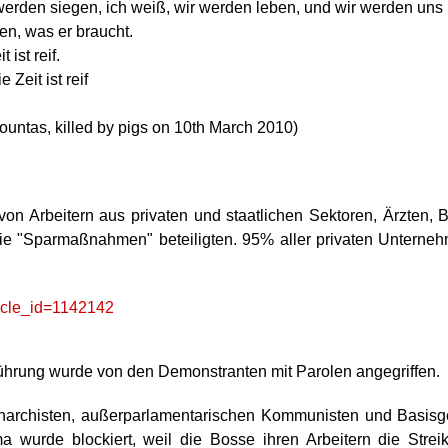
werden siegen, ich weiß, wir werden leben, und wir werden uns 
en, was er braucht.
ist reif.
Zeit ist reif
Fountas, killed by pigs on 10th March 2010)
on Arbeitern aus privaten und staatlichen Sektoren, Ärzten, 
die "Sparmaßnahmen" beteiligten. 95% aller privaten Unterne
ticle_id=1142142
führung wurde von den Demonstranten mit Parolen angegriffen.
narchisten, außerparlamentarischen Kommunisten und Basisgewe
ma wurde blockiert, weil die Bosse ihren Arbeitern die Stre