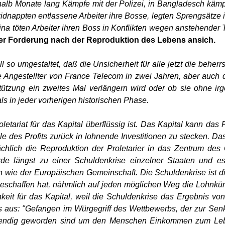
nhalb Monate lang Kämpfe mit der Polizei, in Bangladesch kämp
idnappten entlassene Arbeiter ihre Bosse, legten Sprengsätze in
ina töten Arbeiter ihren Boss in Konflikten wegen anstehend
 der Forderung nach der Reproduktion des Lebens ansich.
so umgestaltet, daß die Unsicherheit für alle jetzt die beherrs
Angestellter von France Telecom in zwei Jahren, aber auch 
tützung ein zweites Mal verlängern wird oder ob sie ohne irge
ls in jeder vorherigen historischen Phase.
letariat für das Kapital überflüssig ist. Das Kapital kann das
e des Profits zurück in lohnende Investitionen zu stecken. Da
sächlich die Reproduktion der Proletarier in das Zentrum des
rde längst zu einer Schuldenkrise einzelner Staaten und es
n wie der Europäischen Gemeinschaft. Die Schuldenkrise ist die
se geschaffen hat, nähmlich auf jeden möglichen Weg die Lohnk
chkeit für das Kapital, weil die Schuldenkrise das Ergebnis vo
ats aus: "Gefangen im Würgegriff des Wettbewerbs, der zur S
twendig geworden sind um den Menschen Einkommen zum Lebe