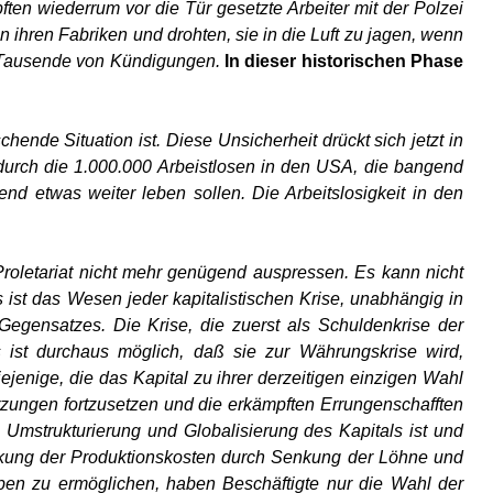
ften wiederrum vor die Tür gesetzte Arbeiter mit der Polzei
 ihren Fabriken und drohten, sie in die Luft zu jagen, wenn
er Tausende von Kündigungen.
In dieser historischen Phase
chende Situation ist. Diese Unsicherheit drückt sich jetzt in
durch die 1.000.000 Arbeistlosen in den USA, die bangend
nd etwas weiter leben sollen. Die Arbeitslosigkeit in den
 Proletariat nicht mehr genügend auspressen. Es kann nicht
s ist das Wesen jeder kapitalistischen Krise, unabhängig in
 Gegensatzes. Die Krise, die zuerst als Schuldenkrise der
 ist durchaus möglich, daß sie zur Währungskrise wird,
jenige, die das Kapital zu ihrer derzeitigen einzigen Wahl
ürzungen fortzusetzen und die erkämpften Errungenschafften
n Umstrukturierung und Globalisierung des Kapitals ist und
enkung der Produktionskosten durch Senkung der Löhne und
n zu ermöglichen, haben Beschäftigte nur die Wahl der