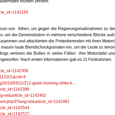
automaten wurden zerstört.
ticle_id=1142165
rum von Athen, um gegen die Regierungsmaßnahmen zu demonst
an, um die Demonstration in mehrere verschiedene Blöcke aufz
usammen und attackierten die Protestierenden mit ihren Motor
 massiv laute Blendschockgranaten ein, um die Leute zu terro
rdings verloren die Bullen in vielen Fällen ihre Motorräder u
eworfen. Nach ersten Informationen gab es 11 Festnahmen.
ticle_id=1142306
=113101&cid=4
/2010/03/11/212-good-morning-strike-li...
ticle_id=1142386
ang=el&article_id=1142402
/front.php3?lang=el&article_id=1142461
ticle_id=1142544
ticle_id=1142572