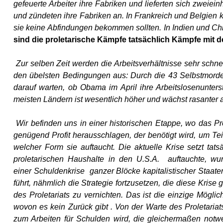
gefeuerte Arbeiter ihre Fabriken und lieferten sich zweiei
und zündeten ihre Fabriken an. In Frankreich und Belgien k
sie keine Abfindungen bekommen sollten. In Indien und Ch
sind die proletarische Kämpfe tatsächlich Kämpfe mit
Zur selben Zeit werden die Arbeitsverhältnisse sehr schnell 
den übelsten Bedingungen aus: Durch die 43 Selbstmorde 
darauf warten, ob Obama im April ihre Arbeitslosenunters
meisten Ländern ist wesentlich höher und wächst rasanter a
Wir befinden uns in einer historischen Etappe, wo das Pro
genügend Profit herausschlagen, der benötigt wird, um Teil
welcher Form sie auftaucht. Die aktuelle Krise setzt tat
proletarischen Haushalte in den U.S.A. auftauchte, wu
einer Schuldenkrise ganzer Blöcke kapitalistischer Staate
führt, nähmlich die Strategie fortzusetzen, die diese Kri
des Proletariats zu vernichten. Das ist die einzige Mögli
wovon es kein Zurück gibt . Von der Warte des Proletari
zum Arbeiten für Schulden wird, die gleichermaßen no