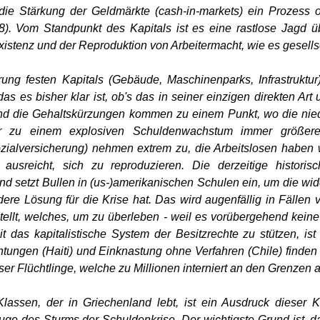
d die Stärkung der Geldmärkte (cash-in-markets) ein Prozes
. Vom Standpunkt des Kapitals ist es eine rastlose Jagd ü
xistenz und der Reproduktion von Arbeitermacht, wie es gesellsch
ng festen Kapitals (Gebäude, Maschinenparks, Infrastruktur
 es bisher klar ist, ob's das in seiner einzigen direkten Art
und die Gehaltskürzungen kommen zu einem Punkt, wo die nied
r zu einem explosiven Schuldenwachstum immer größerer T
ialversicherung) nehmen extrem zu, die Arbeitslosen haben 
sreicht, sich zu reproduzieren. Die derzeitige historisc
und setzt Bullen in (us-)amerikanischen Schulen ein, um die w
ere Lösung für die Krise hat. Das wird augenfällig in Fällen v
stellt, welches, um zu überleben - weil es vorübergehend kein
it das kapitalistische System der Besitzrechte zu stützen, is
htungen (Haiti) und Einknastung ohne Verfahren (Chile) finden 
r Flüchtlinge, welche zu Millionen interniert an den Grenzen al
lassen, der in Griechenland lebt, ist ein Ausdruck dieser Kr
e des Sturms der Schuldenkrise. Der wichtigste Grund ist, daß 