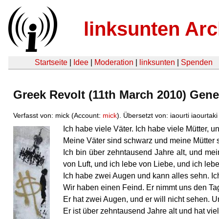
linksunten Arc
Startseite
|
Idee
|
Moderation
|
linksunten
|
Spenden
Greek Revolt (11th March 2010) Gener
Verfasst von: mick (Account:
mick
). Übersetzt von: iaourti iaourtak
Ich habe viele Väter. Ich habe viele Mütter, 
Meine Väter sind schwarz und meine Mütter s
Ich bin über zehntausend Jahre alt, und me
von Luft, und ich lebe von Liebe, und ich lebe
Ich habe zwei Augen und kann alles sehn. Ic
Wir haben einen Feind. Er nimmt uns den Tag, 
Er hat zwei Augen, und er will nicht sehen. U
Er ist über zehntausend Jahre alt und hat vi