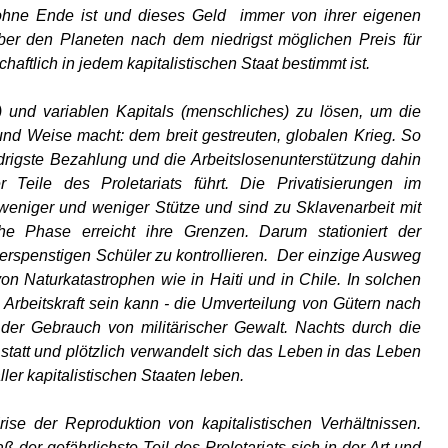
s ohne Ende ist und dieses Geld immer von ihrer eigenen
ber den Planeten nach dem niedrigst möglichen Preis für
aftlich in jedem kapitalistischen Staat bestimmt ist.
) und variablen Kapitals (menschliches) zu lösen, um die
 und Weise macht: dem breit gestreuten, globalen Krieg. So
rigste Bezahlung und die Arbeitslosenunterstützung dahin
eile des Proletariats führt. Die Privatisierungen im
weniger und weniger Stütze und sind zu Sklavenarbeit mit
he Phase erreicht ihre Grenzen. Darum stationiert der
iderspenstigen Schüler zu kontrollieren. Der einzige Ausweg
on Naturkatastrophen wie in Haiti und in Chile. In solchen
e Arbeitskraft sein kann - die Umverteilung von Gütern nach
t der Gebrauch von militärischer Gewalt. Nachts durch die
statt und plötzlich verwandelt sich das Leben in das Leben
ler kapitalistischen Staaten leben.
ise der Reproduktion von kapitalistischen Verhältnissen.
der gefährlichste Teil des Proletariats sich in der Art und