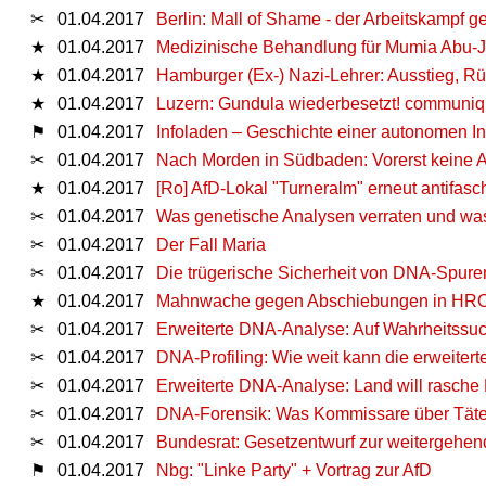
✂
01.04.2017
Berlin: Mall of Shame - der Arbeitskampf ge
★
01.04.2017
Medizinische Behandlung für Mumia Abu-J
★
01.04.2017
Hamburger (Ex-) Nazi-Lehrer: Ausstieg, R
★
01.04.2017
Luzern: Gundula wiederbesetzt! communi
⚑
01.04.2017
Infoladen – Geschichte einer autonomen Ins
✂
01.04.2017
Nach Morden in Südbaden: Vorerst keine
★
01.04.2017
[Ro] AfD-Lokal "Turneralm" erneut antifasc
✂
01.04.2017
Was genetische Analysen verraten und was
✂
01.04.2017
Der Fall Maria
✂
01.04.2017
Die trügerische Sicherheit von DNA-Spure
★
01.04.2017
Mahnwache gegen Abschiebungen in HR
✂
01.04.2017
Erweiterte DNA-Analyse: Auf Wahrheitssu
✂
01.04.2017
DNA-Profiling: Wie weit kann die erweiter
✂
01.04.2017
Erweiterte DNA-Analyse: Land will rasche
✂
01.04.2017
DNA-Forensik: Was Kommissare über Täter 
✂
01.04.2017
Bundesrat: Gesetzentwurf zur weitergehen
⚑
01.04.2017
Nbg: "Linke Party" + Vortrag zur AfD