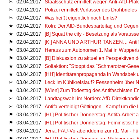
✂
02.04.2017
Staatsschutz ermittelt wegen Anti-AfD-Pla
✂
02.04.2017
Polizei ermittelt Verfasser des Drohbriefes
✂
02.04.2017
Was heißt eigentlich noch Links?
★
02.04.2017
Köln: Der AfD-Bundesparteitag und Gegena
★
02.04.2017
[B] Squat the city - Besetzung als Vorauss
⚑
02.04.2017
[KI] ANNA UND ARTHUR TANZEN… Antifa-S
⚑
03.04.2017
Heraus zum Autonomen 1. Mai in Wupperta
⚑
03.04.2017
[B] Diskussion zu aktuellen Perspektiven
★
03.04.2017
Soliaktion: "Stoppt das "Schmarotzer-Geset
★
03.04.2017
[HH] Identitärenpropaganda in Wandsbek
✂
03.04.2017
Leck im Kühlkreislauf? Fessenheim über N
★
03.04.2017
[Wien] Zum Todestag des Antifaschisten Er
✂
03.04.2017
Landtagswahl im Norden: AfD-Direktkandid
✂
03.04.2017
Antifa verteidigt Göttingen - Kampf um die
⚑
03.04.2017
[HL] Politischer Donnerstag: Antifa-Arbeit
⚑
03.04.2017
[HL] Politischer Donnerstag: Feministisc
⚑
03.04.2017
Jena: FAU-Vorabenddemo zum 1. Mai - Für 
⚑
03.04.2017
[HL] Politischer Donnerstag: Mobivortrag „So