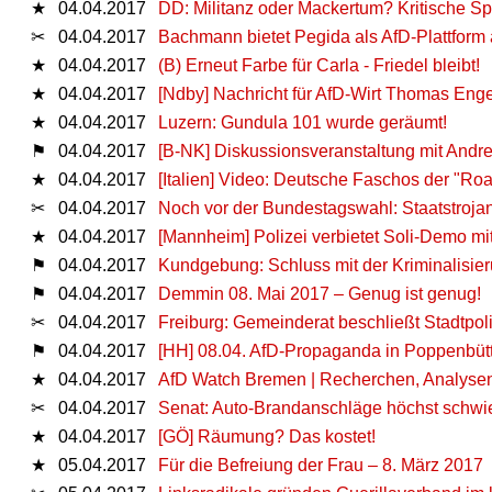
★
04.04.2017
DD: Militanz oder Mackertum? Kritische S
✂
04.04.2017
Bachmann bietet Pegida als AfD-Plattform
★
04.04.2017
(B) Erneut Farbe für Carla - Friedel bleibt!
★
04.04.2017
[Ndby] Nachricht für AfD-Wirt Thomas Engel
★
04.04.2017
Luzern: Gundula 101 wurde geräumt!
⚑
04.04.2017
[B-NK] Diskussionsveranstaltung mit Andr
★
04.04.2017
[Italien] Video: Deutsche Faschos der "Roa
✂
04.04.2017
Noch vor der Bundestagswahl: Staatstrojane
★
04.04.2017
[Mannheim] Polizei verbietet Soli-Demo mi
⚑
04.04.2017
Kundgebung: Schluss mit der Kriminalisieru
⚑
04.04.2017
Demmin 08. Mai 2017 – Genug ist genug!
✂
04.04.2017
Freiburg: Gemeinderat beschließt Stadtpo
⚑
04.04.2017
[HH] 08.04. AfD-Propaganda in Poppenbütt
★
04.04.2017
AfD Watch Bremen | Recherchen, Analysen 
✂
04.04.2017
Senat: Auto-Brandanschläge höchst schwie
★
04.04.2017
[GÖ] Räumung? Das kostet!
★
05.04.2017
Für die Befreiung der Frau – 8. März 2017