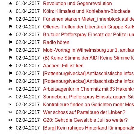
★
01.04.2017
Revolution und Gegenrevolution
★
01.04.2017
Köln: Klimafest und Kohlebahn-Blockade
⚑
02.04.2017
Für einen starken Mieter_innenblock auf d
⚑
02.04.2017
Offenes Treffen der Libertären Gruppe Kar
★
02.04.2017
Brutaler Pfefferspray-Einsatz der Polizei
⚑
02.04.2017
Radio hören
⚑
02.04.2017
Mobi-Vortrag in Wilhelmsburg zur 1. antifa
⚑
02.04.2017
(B) Keine Stimme der AfD! Keine Stimme fü
★
02.04.2017
Aachen: Fifi ist frei!
⚑
02.04.2017
[Rottenburg/Neckar] Antifaschistische Info
⚑
02.04.2017
[Rottenburg/Neckar] Antifaschistische Info
✂
02.04.2017
Arbeitsagentur in Chemnitz mit 33 Hakenk
✂
02.04.2017
Sonneberg: Pfefferspray-Einsatz gegen Sit
✂
02.04.2017
Kontrolleure finden an Gerichten mehr Me
✂
02.04.2017
Wer schoss auf Parteibüro der Linken?
✂
02.04.2017
G20: Geht die Gewalt bis Juli so weiter?
★
02.04.2017
[Burg] Kein ruhiges Hinterland für imperiali