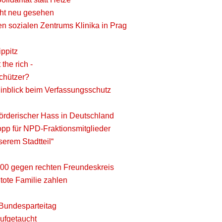
cht neu gesehen
n sozialen Zentrums Klinika in Prag
ippitz
the rich -
chützer?
nblick beim Verfassungsschutz
rderischer Hass in Deutschland
opp für NPD-Fraktionsmitglieder
erem Stadtteil“
500 gegen rechten Freundeskreis
 tote Familie zahlen
 Bundesparteitag
ufgetaucht