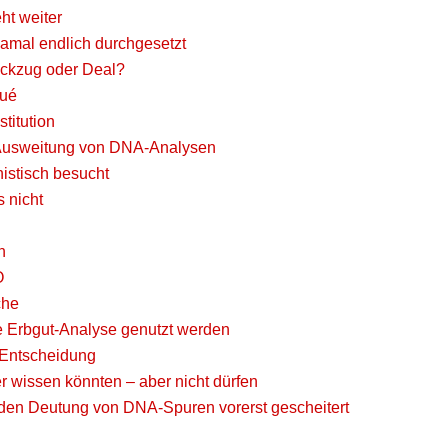
ht weiter
amal endlich durchgesetzt
ückzug oder Deal?
qué
titution
 Ausweitung von DNA-Analysen
histisch besucht
 nicht
n
O
che
te Erbgut-Analyse genutzt werden
 Entscheidung
wissen könnten – aber nicht dürfen
den Deutung von DNA-Spuren vorerst gescheitert