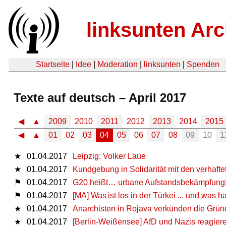
linksunten Arc
Startseite
|
Idee
|
Moderation
|
linksunten
|
Spenden
Texte auf deutsch – April 2017
◀
▲
2009
2010
2011
2012
2013
2014
2015
◀
▲
01
02
03
04
05
06
07
08
09
10
1
★
01.04.2017
Leipzig: Volker Laue
★
01.04.2017
Kundgebung in Solidarität mit den verhaftete
⚑
01.04.2017
G20 heißt… urbane Aufstandsbekämpfung
⚑
01.04.2017
[MA] Was ist los in der Türkei ... und was 
★
01.04.2017
Anarchisten in Rojava verkünden die Grü
★
01.04.2017
[Berlin-Weißensee] AfD und Nazis reagier