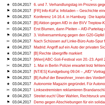
★
03.04.2017
6. und 7. Verhandlungstag im Prozess gege
⚑
03.04.2017
[FR] Info-KüFa: Infoladen – Geschichte ein
⚑
03.04.2017
Konferenz 14-16.4. in Hamburg : Die kapit
★
03.04.2017
[B] Aktion gegen AfD in der BVV Treptow-
✂
03.04.2017
Erst Blumen, dann Pleiten – AfD-Parteitag r
⚑
03.04.2017
3. Vollversammlung gegen den G20-Gipfel
✂
03.04.2017
Nach Schüssen auf Linke-Büro Auto-Spur f
★
03.04.2017
Madrid: Angriff auf ein Auto der privaten Si
★
03.04.2017
[B] Rechte übergriffe markiert
⚑
03.04.2017
[Wien] ABC-Soli-Festival von 20.-23. April
✂
03.04.2017
1. Mai in Berlin Polizei erwartet trotz feh
⚑
03.04.2017
[NT/ES] Kundgebung 09.04 – „AfD“ Vortrag
⚑
03.04.2017
[B] Aufruf der Bewohner_innen des Vorde
★
03.04.2017
Autonomie Magazin gegründet. Für Auton
✂
03.04.2017
Linksextremisten reklamieren Brandanschla
★
03.04.2017
Streitet euch! Über Wahlen, Rechtsruck u
⚑
03.04.2017
Demo gegen Abschiebungen für ein solidar