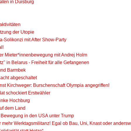
katen in Duisburg
ktivitäten
etzung der Utopie
olikonzi mit After Show-Party
l!
 der Mieter*innenbewegung mit Andrej Holm
z" in Belarus - Freiheit für alle Gefangenen
 und Barmbek
acht abgeschaltet
nst Kirchweger: Burschenschaft Olympia angegriffen!
at schockiert Erstwähler
 linke Hochburg
 auf dem Land
he Bewegung in den USA unter Trump
mehr Werktagsmilitanz! Egal ob Bau, Uni, Knast oder andersw
lidarität statt Hetze“