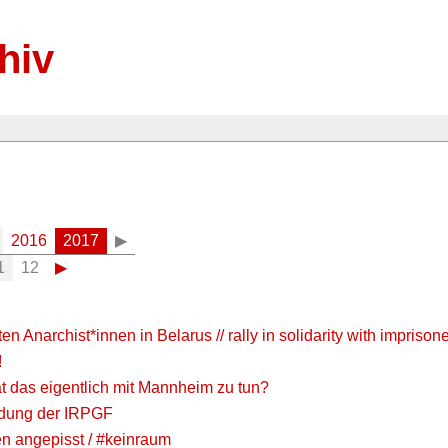
hiv
2016
2017
▶
1
12
▶
n Anarchist*innen in Belarus // rally in solidarity with imprison
!
hat das eigentlich mit Mannheim zu tun?
ndung der IRPGF
en angepisst / #keinraum