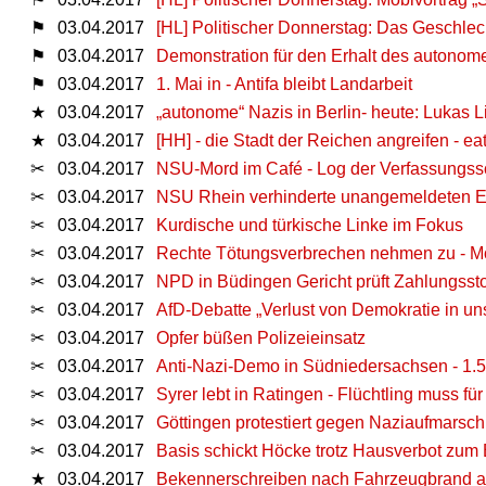
⚑
03.04.2017
[HL] Politischer Donnerstag: Das Geschle
⚑
03.04.2017
Demonstration für den Erhalt des autonome
⚑
03.04.2017
1. Mai in - Antifa bleibt Landarbeit
★
03.04.2017
„autonome“ Nazis in Berlin- heute: Lukas L
★
03.04.2017
[HH] - die Stadt der Reichen angreifen - eat 
✂
03.04.2017
NSU-Mord im Café - Log der Verfassungss
✂
03.04.2017
NSU Rhein verhinderte unangemeldeten Ei
✂
03.04.2017
Kurdische und türkische Linke im Fokus
✂
03.04.2017
Rechte Tötungsverbrechen nehmen zu - Mö
✂
03.04.2017
NPD in Büdingen Gericht prüft Zahlungsst
✂
03.04.2017
AfD-Debatte „Verlust von Demokratie in uns
✂
03.04.2017
Opfer büßen Polizeieinsatz
✂
03.04.2017
Anti-Nazi-Demo in Südniedersachsen - 1.
✂
03.04.2017
Syrer lebt in Ratingen - Flüchtling muss für
✂
03.04.2017
Göttingen protestiert gegen Naziaufmarsch
✂
03.04.2017
Basis schickt Höcke trotz Hausverbot zum
★
03.04.2017
Bekennerschreiben nach Fahrzeugbrand a