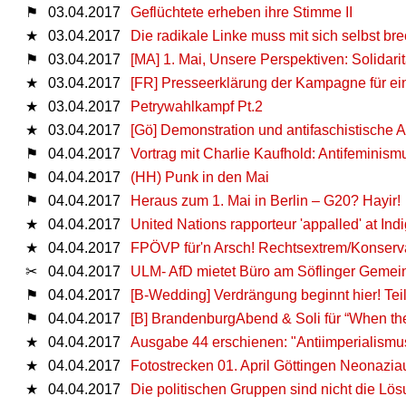
⚑
03.04.2017
Geflüchtete erheben ihre Stimme II
★
03.04.2017
Die radikale Linke muss mit sich selbst br
⚑
03.04.2017
[MA] 1. Mai, Unsere Perspektiven: Solidar
★
03.04.2017
[FR] Presseerklärung der Kampagne für eine
★
03.04.2017
Petrywahlkampf Pt.2
★
03.04.2017
[Gö] Demonstration und antifaschistische A
⚑
04.04.2017
Vortrag mit Charlie Kaufhold: Antifemini
⚑
04.04.2017
(HH) Punk in den Mai
⚑
04.04.2017
Heraus zum 1. Mai in Berlin – G20? Hayir!
★
04.04.2017
United Nations rapporteur 'appalled' at Ind
★
04.04.2017
FPÖVP für'n Arsch! Rechtsextrem/Konserva
✂
04.04.2017
ULM- AfD mietet Büro am Söflinger Gemei
⚑
04.04.2017
[B-Wedding] Verdrängung beginnt hier! Teil
⚑
04.04.2017
[B] BrandenburgAbend & Soli für “When they
★
04.04.2017
Ausgabe 44 erschienen: "Antiimperialismus 
★
04.04.2017
Fotostrecken 01. April Göttingen Neonazi
★
04.04.2017
Die politischen Gruppen sind nicht die Lös