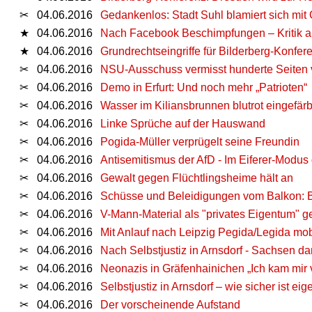
✂
04.06.2016
Gedankenlos: Stadt Suhl blamiert sich mit G
★
04.06.2016
Nach Facebook Beschimpfungen – Kritik 
★
04.06.2016
Grundrechtseingriffe für Bilderberg-Konfer
✂
04.06.2016
NSU-Ausschuss vermisst hunderte Seiten 
✂
04.06.2016
Demo in Erfurt: Und noch mehr „Patrioten“
✂
04.06.2016
Wasser im Kiliansbrunnen blutrot eingefärb
✂
04.06.2016
Linke Sprüche auf der Hauswand
✂
04.06.2016
Pogida-Müller verprügelt seine Freundin
✂
04.06.2016
Antisemitismus der AfD - Im Eiferer-Modu
✂
04.06.2016
Gewalt gegen Flüchtlingsheime hält an
✂
04.06.2016
Schüsse und Beleidigungen vom Balkon: Be
✂
04.06.2016
V-Mann-Material als "privates Eigentum" ge
✂
04.06.2016
Mit Anlauf nach Leipzig Pegida/Legida mobil
✂
04.06.2016
Nach Selbstjustiz in Arnsdorf - Sachsen d
✂
04.06.2016
Neonazis in Gräfenhainichen „Ich kam mir 
✂
04.06.2016
Selbstjustiz in Arnsdorf – wie sicher ist ei
✂
04.06.2016
Der vorscheinende Aufstand