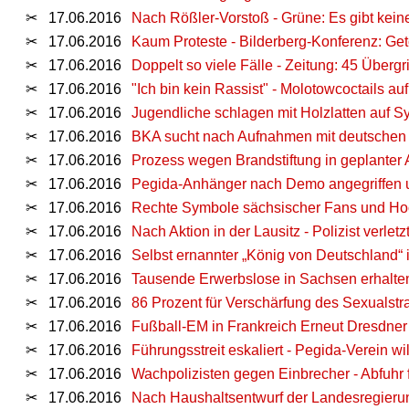
✂
17.06.2016
Nach Rößler-Vorstoß - Grüne: Es gibt kein
✂
17.06.2016
Kaum Proteste - Bilderberg-Konferenz: Get
✂
17.06.2016
Doppelt so viele Fälle - Zeitung: 45 Übergr
✂
17.06.2016
"Ich bin kein Rassist" - Molotowcoctails a
✂
17.06.2016
Jugendliche schlagen mit Holzlatten auf Sy
✂
17.06.2016
BKA sucht nach Aufnahmen mit deutschen 
✂
17.06.2016
Prozess wegen Brandstiftung in geplanter 
✂
17.06.2016
Pegida-Anhänger nach Demo angegriffen un
✂
17.06.2016
Rechte Symbole sächsischer Fans und Ho
✂
17.06.2016
Nach Aktion in der Lausitz - Polizist verl
✂
17.06.2016
Selbst ernannter „König von Deutschland“ 
✂
17.06.2016
Tausende Erwerbslose in Sachsen erhalten
✂
17.06.2016
86 Prozent für Verschärfung des Sexualstra
✂
17.06.2016
Fußball-EM in Frankreich Erneut Dresdner
✂
17.06.2016
Führungsstreit eskaliert - Pegida-Verein wi
✂
17.06.2016
Wachpolizisten gegen Einbrecher - Abfuhr
✂
17.06.2016
Nach Haushaltsentwurf der Landesregierun