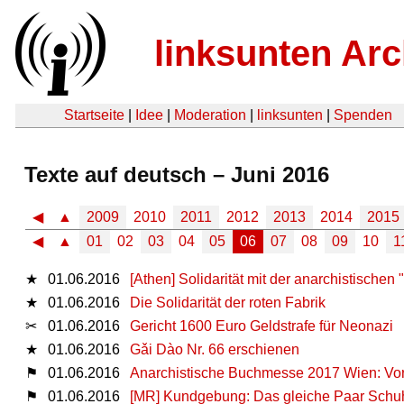
linksunten Arc
Startseite
|
Idee
|
Moderation
|
linksunten
|
Spenden
Texte auf deutsch – Juni 2016
◀
▲
2009
2010
2011
2012
2013
2014
2015
◀
▲
01
02
03
04
05
06
07
08
09
10
1
★
01.06.2016
[Athen] Solidarität mit der anarchistischen
★
01.06.2016
Die Solidarität der roten Fabrik
✂
01.06.2016
Gericht 1600 Euro Geldstrafe für Neonazi
★
01.06.2016
Gǎi Dào Nr. 66 erschienen
⚑
01.06.2016
Anarchistische Buchmesse 2017 Wien: Vorb
⚑
01.06.2016
[MR] Kundgebung: Das gleiche Paar Schu