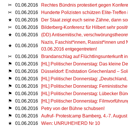
✂
01.06.2016
Rechtes Bündnis protestiert gegen Konfer
✂
01.06.2016
Hunderte Polizisten schützen Elite-Treffen
★
01.06.2016
Der Staat zeigt euch seine Zähne, dann sor
✂
01.06.2016
Bilderberg-Konferenz für Hilbert sehr posit
★
01.06.2016
(DD) Antisemitische, verschwörungstheoret
Nazis, Faschist*innen, Rassist*innen und 
★
01.06.2016
03.06.2016 entgegentreten!
✂
01.06.2016
Brandanschlag auf Flüchtlingsunterkunft in
⚑
01.06.2016
[HL] Politischer Donnerstag: Das kleine 
⚑
01.06.2016
Düsseldorf: Endstation Griechenland – Soli
⚑
01.06.2016
[HL] Politischer Donnerstag: „Deutschland
⚑
01.06.2016
[HL] Politischer Donnerstag: Feministisch
⚑
01.06.2016
[HL] Politischer Donnerstag: Lübecker B
⚑
01.06.2016
[HL] Politischer Donnerstag: Filmvorführun
⚑
01.06.2016
Petry von der Bühne schubsen!
⚑
01.06.2016
Aufruf- Protestcamp Bamberg, 4.-7. August
★
01.06.2016
Wien: UNRUHEHERD Nr 10