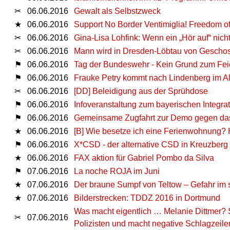
✂
06.06.2016
Gewalt als Selbstzweck
★
06.06.2016
Support No Border Ventimiglia! Freedom of
✂
06.06.2016
Gina-Lisa Lohfink: Wenn ein „Hör auf“ nicht
✂
06.06.2016
Mann wird in Dresden-Löbtau von Geschos
⚑
06.06.2016
Tag der Bundeswehr - Kein Grund zum Fei
⚑
06.06.2016
Frauke Petry kommt nach Lindenberg im A
✂
06.06.2016
[DD] Beleidigung aus der Sprühdose
⚑
06.06.2016
Infoveranstaltung zum bayerischen Integra
⚑
06.06.2016
Gemeinsame Zugfahrt zur Demo gegen das
★
06.06.2016
[B] Wie besetze ich eine Ferienwohnung? 
⚑
06.06.2016
X*CSD - der alternative CSD in Kreuzberg
★
06.06.2016
FAX aktion für Gabriel Pombo da Silva
⚑
07.06.2016
La noche ROJA im Juni
★
07.06.2016
Der braune Sumpf von Teltow – Gefahr im 
★
07.06.2016
Bilderstrecken: TDDZ 2016 in Dortmund
Was macht eigentlich … Melanie Dittmer? S
✂
07.06.2016
Polizisten und macht negative Schlagzeile