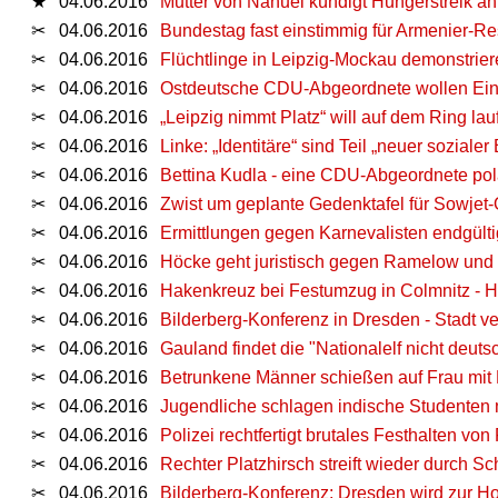
★
04.06.2016
Mutter von Nahuel kündigt Hungerstreik an
✂
04.06.2016
Bundestag fast einstimmig für Armenier-Re
✂
04.06.2016
Flüchtlinge in Leipzig-Mockau demonstrie
✂
04.06.2016
Ostdeutsche CDU-Abgeordnete wollen Einhe
✂
04.06.2016
„Leipzig nimmt Platz“ will auf dem Ring 
✂
04.06.2016
Linke: „Identitäre“ sind Teil „neuer sozial
✂
04.06.2016
Bettina Kudla - eine CDU-Abgeordnete pola
✂
04.06.2016
Zwist um geplante Gedenktafel für Sowjet-
✂
04.06.2016
Ermittlungen gegen Karnevalisten endgült
✂
04.06.2016
Höcke geht juristisch gegen Ramelow und d
✂
04.06.2016
Hakenkreuz bei Festumzug in Colmnitz - H
✂
04.06.2016
Bilderberg-Konferenz in Dresden - Stadt 
✂
04.06.2016
Gauland findet die "Nationalelf nicht deuts
✂
04.06.2016
Betrunkene Männer schießen auf Frau mit
✂
04.06.2016
Jugendliche schlagen indische Studenten
✂
04.06.2016
Polizei rechtfertigt brutales Festhalten von 
✂
04.06.2016
Rechter Platzhirsch streift wieder durch S
✂
04.06.2016
Bilderberg-Konferenz: Dresden wird zur H