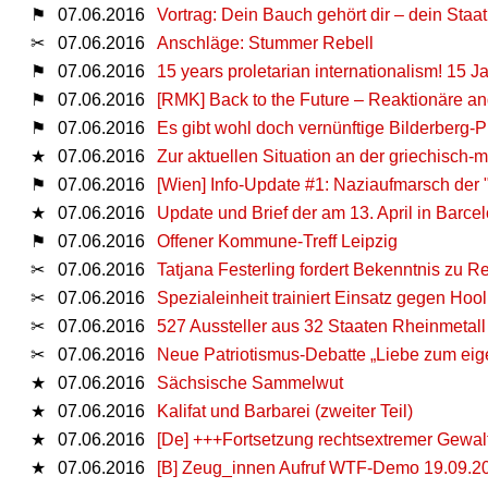
⚑
07.06.2016
Vortrag: Dein Bauch gehört dir – dein Staat
✂
07.06.2016
Anschläge: Stummer Rebell
⚑
07.06.2016
15 years proletarian internationalism! 15 J
⚑
07.06.2016
[RMK] Back to the Future – Reaktionäre a
⚑
07.06.2016
Es gibt wohl doch vernünftige Bilderberg-P
★
07.06.2016
Zur aktuellen Situation an der griechisch
⚑
07.06.2016
[Wien] Info-Update #1: Naziaufmarsch der "
★
07.06.2016
Update und Brief der am 13. April in Barce
⚑
07.06.2016
Offener Kommune-Treff Leipzig
✂
07.06.2016
Tatjana Festerling fordert Bekenntnis zu R
✂
07.06.2016
Spezialeinheit trainiert Einsatz gegen Hool
✂
07.06.2016
527 Aussteller aus 32 Staaten Rheinmetall
✂
07.06.2016
Neue Patriotismus-Debatte „Liebe zum ei
★
07.06.2016
Sächsische Sammelwut
★
07.06.2016
Kalifat und Barbarei (zweiter Teil)
★
07.06.2016
[De] +++Fortsetzung rechtsextremer Gewa
★
07.06.2016
[B] Zeug_innen Aufruf WTF-Demo 19.09.2