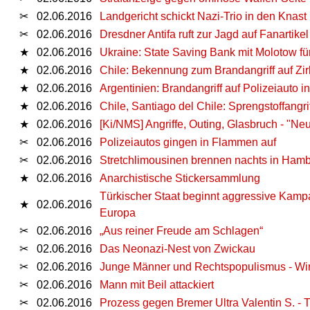
✂
02.06.2016
Landgericht schickt Nazi-Trio in den Knast
✂
02.06.2016
Dresdner Antifa ruft zur Jagd auf Fanartikel
★
02.06.2016
Ukraine: State Saving Bank mit Molotow für
★
02.06.2016
Chile: Bekennung zum Brandangriff auf Zir
★
02.06.2016
Argentinien: Brandangriff auf Polizeiauto 
★
02.06.2016
Chile, Santiago del Chile: Sprengstoffangr
★
02.06.2016
[Ki/NMS] Angriffe, Outing, Glasbruch - "N
✂
02.06.2016
Polizeiautos gingen in Flammen auf
✂
02.06.2016
Stretchlimousinen brennen nachts in Ham
★
02.06.2016
Anarchistische Stickersammlung
Türkischer Staat beginnt aggressive Kamp
★
02.06.2016
Europa
✂
02.06.2016
„Aus reiner Freude am Schlagen“
✂
02.06.2016
Das Neonazi-Nest von Zwickau
✂
02.06.2016
Junge Männer und Rechtspopulismus - Wir
✂
02.06.2016
Mann mit Beil attackiert
✂
02.06.2016
Prozess gegen Bremer Ultra Valentin S. - 