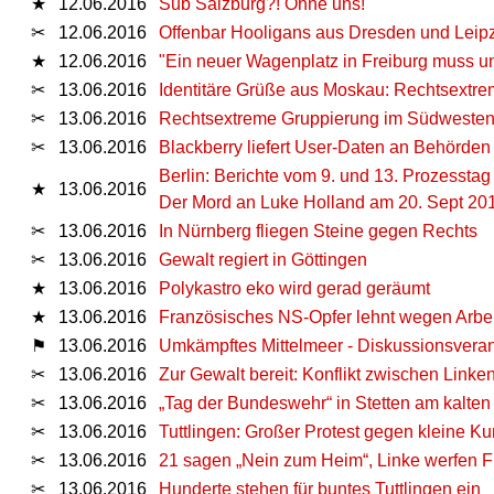
★
12.06.2016
Sub Salzburg?! Ohne uns!
✂
12.06.2016
Offenbar Hooligans aus Dresden und Leipzig
★
12.06.2016
"Ein neuer Wagenplatz in Freiburg muss und
✂
13.06.2016
Identitäre Grüße aus Moskau: Rechtsextre
✂
13.06.2016
Rechtsextreme Gruppierung im Südwesten:
✂
13.06.2016
Blackberry liefert User-Daten an Behörden 
Berlin: Berichte vom 9. und 13. Prozesstag
★
13.06.2016
Der Mord an Luke Holland am 20. Sept 20
✂
13.06.2016
In Nürnberg fliegen Steine gegen Rechts
✂
13.06.2016
Gewalt regiert in Göttingen
★
13.06.2016
Polykastro eko wird gerad geräumt
★
13.06.2016
Französisches NS-Opfer lehnt wegen Arbe
⚑
13.06.2016
Umkämpftes Mittelmeer - Diskussionsvera
✂
13.06.2016
Zur Gewalt bereit: Konflikt zwischen Link
✂
13.06.2016
„Tag der Bundeswehr“ in Stetten am kalten 
✂
13.06.2016
Tuttlingen: Großer Protest gegen kleine 
✂
13.06.2016
21 sagen „Nein zum Heim“, Linke werfen 
✂
13.06.2016
Hunderte stehen für buntes Tuttlingen ein