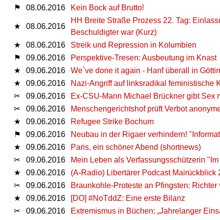
⚑
08.06.2016
Kein Bock auf Brutto!
HH Breite Straße Prozess 22. Tag: Einlass
★
08.06.2016
Beschuldigter war (Kurz)
★
08.06.2016
Streik und Repression in Kolumbien
⚑
09.06.2016
Perspektive-Tresen: Ausbeutung im Knast
★
09.06.2016
We`ve done it again - Hanf überall in Götti
★
09.06.2016
Nazi-Angriff auf linksradikal feministisch
✂
09.06.2016
Ex-CSU-Mann Michael Brückner gibt Sex m
✂
09.06.2016
Menschengerichtshof prüft Verbot anonym
★
09.06.2016
Refugee Strike Bochum
⚑
09.06.2016
Neubau in der Rigaer verhindern! "Informa
★
09.06.2016
Paris, ein schöner Abend (shortnews)
✂
09.06.2016
Mein Leben als Verfassungsschützerin "Im 
★
09.06.2016
(A-Radio) Libertärer Podcast Mairückblick
✂
09.06.2016
Braunkohle-Proteste an Pfingsten: Richter
★
09.06.2016
[DO] #NoTddZ: Eine erste Bilanz
✂
09.06.2016
Extremismus in Büchen: „Jahrelanger Eins