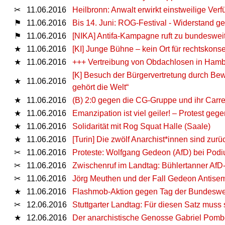
✂
11.06.2016
Heilbronn: Anwalt erwirkt einstweilige Ver
⚑
11.06.2016
Bis 14. Juni: ROG-Festival - Widerstand 
⚑
11.06.2016
[NIKA] Antifa-Kampagne ruft zu bundeswe
★
11.06.2016
[KI] Junge Bühne – kein Ort für rechtskonse
★
11.06.2016
+++ Vertreibung von Obdachlosen in Hambur
[K] Besuch der Bürgervertretung durch B
★
11.06.2016
gehört die Welt“
★
11.06.2016
(B) 2:0 gegen die CG-Gruppe und ihr Car
★
11.06.2016
Emanzipation ist viel geiler! – Protest g
★
11.06.2016
Solidarität mit Rog Squat Halle (Saale)
★
11.06.2016
[Turin] Die zwölf Anarchist*innen sind zu
✂
11.06.2016
Proteste: Wolfgang Gedeon (AfD) bei Pod
✂
11.06.2016
Zwischenruf im Landtag: Bühlertanner AfD-
✂
11.06.2016
Jörg Meuthen und der Fall Gedeon Antisem
★
11.06.2016
Flashmob-Aktion gegen Tag der Bundesw
✂
12.06.2016
Stuttgarter Landtag: Für diesen Satz muss 
★
12.06.2016
Der anarchistische Genosse Gabriel Pombo 