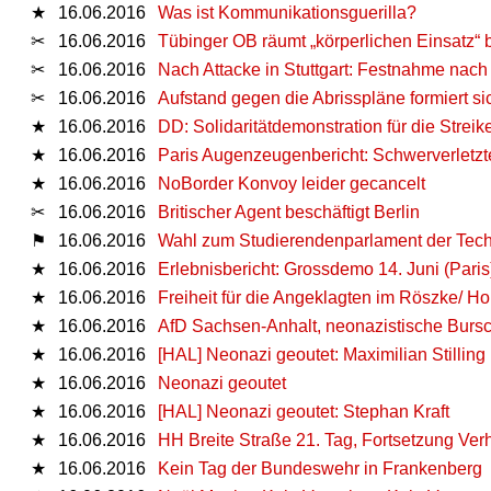
★
16.06.2016
Was ist Kommunikationsguerilla?
✂
16.06.2016
Tübinger OB räumt „körperlichen Einsatz“ b
✂
16.06.2016
Nach Attacke in Stuttgart: Festnahme nac
✂
16.06.2016
Aufstand gegen die Abrisspläne formiert si
★
16.06.2016
DD: Solidaritätdemonstration für die Strei
★
16.06.2016
Paris Augenzeugenbericht: Schwerverletzt
★
16.06.2016
NoBorder Konvoy leider gecancelt
✂
16.06.2016
Britischer Agent beschäftigt Berlin
⚑
16.06.2016
Wahl zum Studierendenparlament der Techni
★
16.06.2016
Erlebnisbericht: Grossdemo 14. Juni (Paris
★
16.06.2016
Freiheit für die Angeklagten im Röszke/ H
★
16.06.2016
AfD Sachsen-Anhalt, neonazistische Burs
★
16.06.2016
[HAL] Neonazi geoutet: Maximilian Stilling
★
16.06.2016
Neonazi geoutet
★
16.06.2016
[HAL] Neonazi geoutet: Stephan Kraft
★
16.06.2016
HH Breite Straße 21. Tag, Fortsetzung Ve
★
16.06.2016
Kein Tag der Bundeswehr in Frankenberg