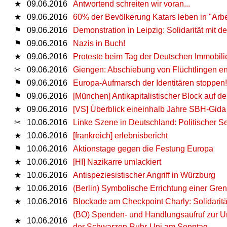
★
09.06.2016
Antwortend schreiten wir voran...
★
09.06.2016
60% der Bevölkerung Katars leben in "Arbe
⚑
09.06.2016
Demonstration in Leipzig: Solidarität mit 
⚑
09.06.2016
Nazis in Buch!
★
09.06.2016
Proteste beim Tag der Deutschen Immobilie
✂
09.06.2016
Giengen: Abschiebung von Flüchtlingen en
⚑
09.06.2016
Europa-Aufmarsch der Identitären stoppen!
⚑
09.06.2016
[München] Antikapitalistischer Block auf 
★
09.06.2016
[VS] Überblick eineinhalb Jahre SBH-Gi
✂
10.06.2016
Linke Szene in Deutschland: Politischer Sel
★
10.06.2016
[frankreich] erlebnisbericht
⚑
10.06.2016
Aktionstage gegen die Festung Europa
★
10.06.2016
[HI] Nazikarre umlackiert
★
10.06.2016
Antispeziesistischer Angriff in Würzburg
★
10.06.2016
(Berlin) Symbolische Errichtung einer Gre
★
10.06.2016
Blockade am Checkpoint Charly: Solidarit
(BO) Spenden- und Handlungsaufruf zur Un
★
10.06.2016
der Schwarzen Ruhr-Uni am Sonntag