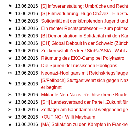
⚑
13.06.2016
[S] Infoveranstaltung: Umbrüche und Recht
⚑
13.06.2016
[S] Filmvorführung: Hugo Chávez - Ein Sta
⚑
13.06.2016
Solidarität mit der kämpfenden Jugend und
★
13.06.2016
Ein rechter Rechtsprofessor — zum politi
⚑
13.06.2016
[B] Demonstration in Solidarität mit den Kä
⚑
13.06.2016
[CH] Global Debouit in der Schweiz (Züric
★
13.06.2016
Zecken wählt Zecken! StuPa/AStA - Wahl 
★
13.06.2016
Räumung des EKO-Camp bei Polykastro
✂
13.06.2016
Die Spuren der russischen Hooligans
✂
13.06.2016
Neonazi-Hooligans mit Reichskriegsflagg
[S/Fellbach] Stuttgart wehrt sich gegen Na
⚑
13.06.2016
er beginnt.
✂
13.06.2016
Militante Neo-Nazis: Rechtsextreme Brude
★
13.06.2016
[SH] Landesverband der Partei „Zukunft fü
✂
13.06.2016
Zeltlager am Bahndamm ist weitgehend g
★
13.06.2016
+OUTING+ Willi Maybaum
★
13.06.2016
[MA] Soliaktion zu den Kämpfen in Frankre