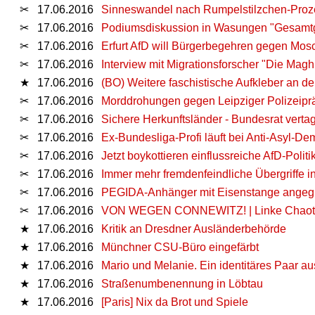
✂
17.06.2016
Sinneswandel nach Rumpelstilzchen-Proz
✂
17.06.2016
Podiumsdiskussion in Wasungen "Gesamtg
✂
17.06.2016
Erfurt AfD will Bürgerbegehren gegen Mo
✂
17.06.2016
Interview mit Migrationsforscher "Die Magh
★
17.06.2016
(BO) Weitere faschistische Aufkleber an d
✂
17.06.2016
Morddrohungen gegen Leipziger Polizeipräs
✂
17.06.2016
Sichere Herkunftsländer - Bundesrat vertag
✂
17.06.2016
Ex-Bundesliga-Profi läuft bei Anti-Asyl-De
✂
17.06.2016
Jetzt boykottieren einflussreiche AfD-Polit
✂
17.06.2016
Immer mehr fremdenfeindliche Übergriffe i
✂
17.06.2016
PEGIDA-Anhänger mit Eisenstange angegr
✂
17.06.2016
VON WEGEN CONNEWITZ! | Linke Chaoten
★
17.06.2016
Kritik an Dresdner Ausländerbehörde
★
17.06.2016
Münchner CSU-Büro eingefärbt
★
17.06.2016
Mario und Melanie. Ein identitäres Paar au
★
17.06.2016
Straßenumbenennung in Löbtau
★
17.06.2016
[Paris] Nix da Brot und Spiele