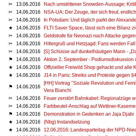
✂
13.06.2016
Nach umstrittener Snowden-Aussage: Krit
✂
14.06.2016
NSA-UA: Der Zeuge, der sich freut, endlic
✂
14.06.2016
In Potsdam: Und täglich parkt der Alexand
★
14.06.2016
FLTI Saver Space, lässt sich eine Bilanz z
✂
14.06.2016
Geldstrafe für Neonazi nach Attacke gegen
✂
14.06.2016
Hitlergruß und Hetzjagd: Fans werden Fall 
✂
14.06.2016
[S] Schüsse auf dunkelhäutigen Mann - „Da
⚑
14.06.2016
Aktion 2. September - Podiumsdiskussion &
★
14.06.2016
Offizieller Freiwild Shop gehackt und alle
★
14.06.2016
J14 in Paris: Streiks und Proteste gegen §
[HH] Vortrag "Soziale Revolution und Femi
⚑
14.06.2016
Vera Bianchi
✂
14.06.2016
Feuer zerstört Bahnkabel: Regionalzüge w
✂
14.06.2016
Farbbeutel-Anschlag auf Wettiner-Kaserne
⚑
14.06.2016
Demonstration in Gedenken an Jaja Djabi
★
14.06.2016
(Nbg) Instandsetzung
★
14.06.2016
12.06.2016: Landesparteitag der NPD-Nie