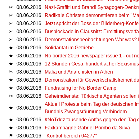
✂
08.06.2016
Nazi-Graffiti und Brand! Synagogen-Denk
✂
08.06.2016
Radikale Christen demonstrieren beim "Ma
✂
08.06.2016
Jetzt spricht der Boss der Bilderberg-Konf
✂
08.06.2016
Busblockade in Clausnitz: Ermittlungsverf
✂
08.06.2016
Demonstrationsbeobachtungen War was? Le
★
08.06.2016
Solidarität im Getriebe
★
08.06.2016
No border 2016 newspaper issue 1 - out n
★
08.06.2016
12 Stunden Gesa, hundertfacher Sexismus - 
✂
08.06.2016
Mafia und Anarchisten in Athen
★
08.06.2016
Demonstration für Gewerkschaftsfreiheit du
★
08.06.2016
Fundraising for No Border Camp
✂
08.06.2016
Geheimdienste: Türkische Agenten sollen i
Aktuell Proteste beim Tag der deutschen I
★
08.06.2016
Bündnis Zwangsräumung Verhindern
★
08.06.2016
#‎NoTddz‬ tausende Antfas gegen den Tag 
★
08.06.2016
Faxkampagne Gabriel Pombo da Silva
⚑
08.06.2016
"Kontrollbereich 04277"