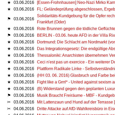
★
03.06.2016
[Essen-Frohnhausen] Neo-Nazi Mirko Kam
★
03.06.2016
FL: Geländeprüfung abgeschlossen, Ergebni
Solidaritäts-Kundgebung für die Opfer rec
⚑
03.06.2016
Frankfurt (Oder)
★
03.06.2016
Rote Brunnen gegen die tödliche Geflüchtet
⚑
03.06.2016
BERLIN - 03.06. heute AFD in der Villa Rix
★
03.06.2016
Dortmund: Die Schlacht am Nordmarkt (von
★
03.06.2016
Das Integrationsgesetz: Die endgültige Ab
★
03.06.2016
Thessaloniki: Anarchisten übernehmen Ver
★
03.06.2016
Ceci n'est pas un exercice - Ein weiterer 
★
03.06.2016
Plattform Radikale Linke - Selbstverständn
★
03.06.2016
(HH 03. 06. 2016) Glasbruch und Farbe b
★
03.06.2016
Fight like a Grrrl* - United against sexism 
★
03.06.2016
(B) Widerstand gegen den geplanten Luxus
⚑
03.06.2016
Musik Braucht Freiräume - MBF - Kundgebu
✂
03.06.2016
Mit Lattenzaun und Hund auf der Terrasse 
✂
04.06.2016
Dritte Attacke auf AfD-Wahlkreisbüro in Ei