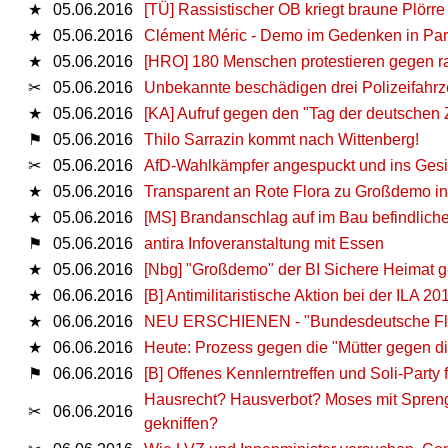
★
05.06.2016
[TÜ] Rassistischer OB kriegt braune Plörre
★
05.06.2016
Clément Méric - Demo im Gedenken in Pari
★
05.06.2016
[HRO] 180 Menschen protestieren gegen ra
✂
05.06.2016
Unbekannte beschädigen drei Polizeifahr
★
05.06.2016
[KA] Aufruf gegen den "Tag der deutschen 
⚑
05.06.2016
Thilo Sarrazin kommt nach Wittenberg!
✂
05.06.2016
AfD-Wahlkämpfer angespuckt und ins Gesi
★
05.06.2016
Transparent an Rote Flora zu Großdemo in
★
05.06.2016
[MS] Brandanschlag auf im Bau befindliche
⚑
05.06.2016
antira Infoveranstaltung mit Essen
★
05.06.2016
[Nbg] "Großdemo" der BI Sichere Heimat g
★
06.06.2016
[B] Antimilitaristische Aktion bei der ILA 20
★
06.06.2016
NEU ERSCHIENEN - "Bundesdeutsche Flücht
★
06.06.2016
Heute: Prozess gegen die "Mütter gegen die
⚑
06.06.2016
[B] Offenes Kennlerntreffen und Soli-Party
Hausrecht? Hausverbot? Moses mit Spreng
✂
06.06.2016
gekniffen?