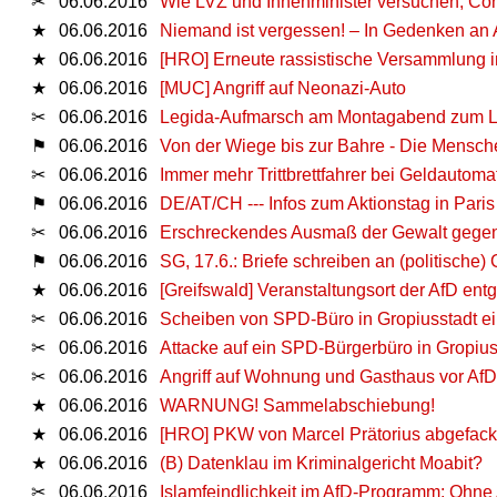
✂
06.06.2016
Wie LVZ und Innenminister versuchen, Con
★
06.06.2016
Niemand ist vergessen! – In Gedenken an 
★
06.06.2016
[HRO] Erneute rassistische Versammlung in
★
06.06.2016
[MUC] Angriff auf Neonazi-Auto
✂
06.06.2016
Legida-Aufmarsch am Montagabend zum L
⚑
06.06.2016
Von der Wiege bis zur Bahre - Die Mensche
✂
06.06.2016
Immer mehr Trittbrettfahrer bei Geldauto
⚑
06.06.2016
DE/AT/CH --- Infos zum Aktionstag in Paris
✂
06.06.2016
Erschreckendes Ausmaß der Gewalt gegen
⚑
06.06.2016
SG, 17.6.: Briefe schreiben an (politische
★
06.06.2016
[Greifswald] Veranstaltungsort der AfD entg
✂
06.06.2016
Scheiben von SPD-Büro in Gropiusstadt e
✂
06.06.2016
Attacke auf ein SPD-Bürgerbüro in Gropius
✂
06.06.2016
Angriff auf Wohnung und Gasthaus vor AfD
★
06.06.2016
WARNUNG! Sammelabschiebung!
★
06.06.2016
[HRO] PKW von Marcel Prätorius abgefack
★
06.06.2016
(B) Datenklau im Kriminalgericht Moabit?
✂
06.06.2016
Islamfeindlichkeit im AfD-Programm: Ohn