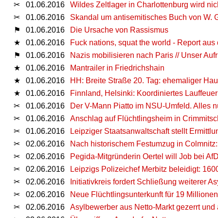
✂
01.06.2016
Wildes Zeltlager in Charlottenburg wird ni
✂
01.06.2016
Skandal um antisemitisches Buch von W. G
⚑
01.06.2016
Die Ursache von Rassismus
★
01.06.2016
Fuck nations, squat the world - Report au
⚑
01.06.2016
Nazis mobilisieren nach Paris // Unser Aufr
★
01.06.2016
Mantrailer in Friedrichshain
★
01.06.2016
HH: Breite Straße 20. Tag: ehemaliger Hau
★
01.06.2016
Finnland, Helsinki: Koordiniertes Lauffeuer 
✂
01.06.2016
Der V-Mann Piatto im NSU-Umfeld. Alles nu
✂
01.06.2016
Anschlag auf Flüchtlingsheim in Crimmitsch
✂
01.06.2016
Leipziger Staatsanwaltschaft stellt Ermitt
✂
02.06.2016
Nach historischem Festumzug in Colmnitz
✂
02.06.2016
Pegida-Mitgründerin Oertel will Job bei A
✂
02.06.2016
Leipzigs Polizeichef Merbitz beleidigt: 16
✂
02.06.2016
Initiativkreis fordert Schließung weiterer As
✂
02.06.2016
Neue Flüchtlingsunterkunft für 19 Millione
✂
02.06.2016
Asylbewerber aus Netto-Markt gezerrt und