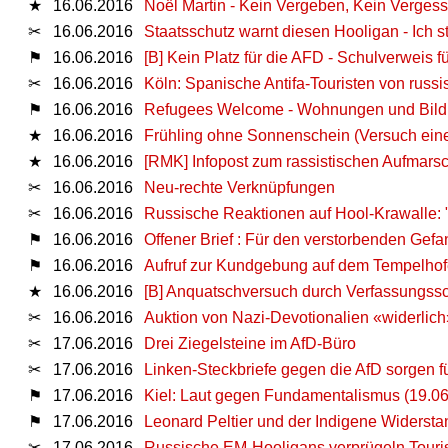
★
16.06.2016
Noël Martin - Kein Vergeben, Kein Verges
✂
16.06.2016
Staatsschutz warnt diesen Hooligan - Ich s
⚑
16.06.2016
[B] Kein Platz für die AFD - Schulverweis 
✂
16.06.2016
Köln: Spanische Antifa-Touristen von russi
⚑
16.06.2016
Refugees Welcome - Wohnungen und Bildun
★
16.06.2016
Frühling ohne Sonnenschein (Versuch eine
★
16.06.2016
[RMK] Infopost zum rassistischen Aufmarsc
✂
16.06.2016
Neu-rechte Verknüpfungen
✂
16.06.2016
Russische Reaktionen auf Hool-Krawalle: "
⚑
16.06.2016
Offener Brief : Für den verstorbenden Gef
⚑
16.06.2016
Aufruf zur Kundgebung auf dem Tempelhofe
★
16.06.2016
[B] Anquatschversuch durch Verfassungss
✂
16.06.2016
Auktion von Nazi-Devotionalien «widerlich
✂
17.06.2016
Drei Ziegelsteine im AfD-Büro
✂
17.06.2016
Linken-Steckbriefe gegen die AfD sorgen 
⚑
17.06.2016
Kiel: Laut gegen Fundamentalismus (19.06
⚑
17.06.2016
Leonard Peltier und der Indigene Widerst
✂
17.06.2016
Russische EM-Hooligans verprügeln Tour