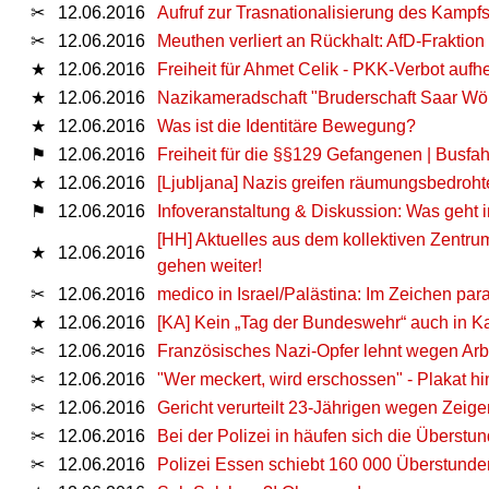
✂
12.06.2016
Aufruf zur Trasnationalisierung des Kampfs 
✂
12.06.2016
Meuthen verliert an Rückhalt: AfD-Fraktion
★
12.06.2016
Freiheit für Ahmet Celik - PKK-Verbot aufh
★
12.06.2016
Nazikameradschaft "Bruderschaft Saar Wölf
★
12.06.2016
Was ist die Identitäre Bewegung?
⚑
12.06.2016
Freiheit für die §§129 Gefangenen | Busfa
★
12.06.2016
[Ljubljana] Nazis greifen räumungsbedro
⚑
12.06.2016
Infoveranstaltung & Diskussion: Was geht 
[HH] Aktuelles aus dem kollektiven Zentru
★
12.06.2016
gehen weiter!
✂
12.06.2016
medico in Israel/Palästina: Im Zeichen pa
★
12.06.2016
[KA] Kein „Tag der Bundeswehr“ auch in K
✂
12.06.2016
Französisches Nazi-Opfer lehnt wegen Ar
✂
12.06.2016
"Wer meckert, wird erschossen" - Plakat h
✂
12.06.2016
Gericht verurteilt 23-Jährigen wegen Zeige
✂
12.06.2016
Bei der Polizei in häufen sich die Überstu
✂
12.06.2016
Polizei Essen schiebt 160 000 Überstunden