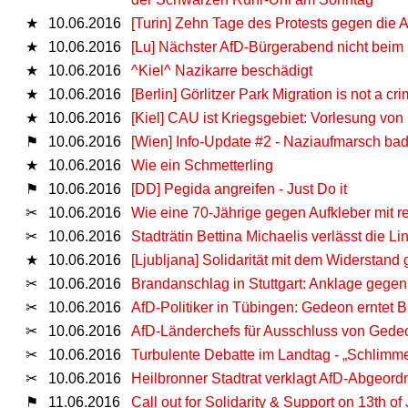
★
10.06.2016
[Turin] Zehn Tage des Protests gegen die A
★
10.06.2016
[Lu] Nächster AfD-Bürgerabend nicht bei
★
10.06.2016
^Kiel^ Nazikarre beschädigt
★
10.06.2016
[Berlin] Görlitzer Park Migration is not a cr
★
10.06.2016
[Kiel] CAU ist Kriegsgebiet: Vorlesung vo
⚑
10.06.2016
[Wien] Info-Update #2 - Naziaufmarsch ba
★
10.06.2016
Wie ein Schmetterling
⚑
10.06.2016
[DD] Pegida angreifen - Just Do it
✂
10.06.2016
Wie eine 70-Jährige gegen Aufkleber mit r
✂
10.06.2016
Stadträtin Bettina Michaelis verlässt die Li
★
10.06.2016
[Ljubljana] Solidarität mit dem Widersta
✂
10.06.2016
Brandanschlag in Stuttgart: Anklage gege
✂
10.06.2016
AfD-Politiker in Tübingen: Gedeon erntet B
✂
10.06.2016
AfD-Länderchefs für Ausschluss von Gede
✂
10.06.2016
Turbulente Debatte im Landtag - „Schlimmer
✂
10.06.2016
Heilbronner Stadtrat verklagt AfD-Abgeord
⚑
11.06.2016
Call out for Solidarity & Support on 13th of Ju