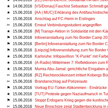
★
14.06.2016
[VS/Donau] Faschist Sebastian Schmidt ge
★
15.06.2016
[AA | MUC] Erklärung des Antifaschistisc
✂
15.06.2016
Anschlag auf FC-Heim in Eislingen
✂
15.06.2016
Erneut Verbindungsstudent angegriffen
★
15.06.2016
[M] Transpi-Aktion in Solidarität mit den K
⚑
15.06.2016
Infoveranstaltung zum No Border Camp 201
⚑
15.06.2016
[Berlin] Infoveranstaltung zum No Border 
⚑
15.06.2016
[Leipzig] Infoveranstaltung zum No Border
★
15.06.2016
Karlsruhe: Infopavillion "K-Punkt" mit Farb
★
15.06.2016
(A-Radio) Mittelmeer 7: Reflektionen zum
★
15.06.2016
Mumia Abu-Jamal: gerichtliche Eingaben a
✂
15.06.2016
[RZ] Rechtsrockkonzert irritiert Kobergs B
✂
15.06.2016
Brandanschlag auf Polizeiauto
⚑
15.06.2016
Vortrag EU-Türkei-Abkommen - Eindrücke
★
15.06.2016
[TUT] Proteste gegen Naziaufmarsch in Tut
⚑
15.06.2016
Stoppt Erdogans Krieg gegen die kurdisch
✂
15.06.2016
Neue Broschüre zeigt Stadtentwicklung in