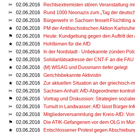
✂
02.06.2016
Rechtsextremisten stören Veranstaltung mi
✂
02.06.2016
Rund 1000 Neonazis zum „Tag der deutsche
✂
02.06.2016
Bürgerwehr in Sachsen fesselt Flüchtling
★
02.06.2016
PM der Antifaschistischen Aktion Karlsruhe
⚑
02.06.2016
Heute: Kundgebung gegen den Auftritt der
★
02.06.2016
Hohlbirnen für die AfD
✂
02.06.2016
In der Nordstadt - Unbekannte zünden Pol
★
02.06.2016
Solidaritätsadresse der CNT-F an die FAU
★
02.06.2016
(M) WISAG und Dussmann tiefer gelegt
✂
02.06.2016
Gerichtsbekannte Aktivistin
★
02.06.2016
Zur aktuellen Situation an der griechisc
✂
02.06.2016
Sachsen-Anhalt: AfD-Abgeordneter kontrolli
⚑
02.06.2016
Vortrag und Diskussion: Strategien sozia
✂
02.06.2016
Tumult in Landwasser: AfD lässt Bürger-In
✂
02.06.2016
Mitgliederversammlung der Kreis-AfD: Von
⚑
02.06.2016
Die ATIK-Gefangenen vor dem OLG in Mü
★
03.06.2016
Entschlossener Protest gegen Abschiebun