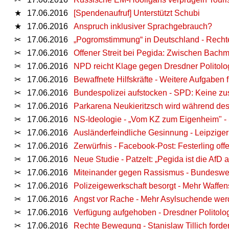
★
17.06.2016
[Spendenaufruf] Unterstützt Schubi
★
17.06.2016
Anspruch inklusiver Sprachgebrauch?
✂
17.06.2016
„Pogromstimmung“ in Deutschland - Recht
✂
17.06.2016
Offener Streit bei Pegida: Zwischen Bachm
✂
17.06.2016
NPD reicht Klage gegen Dresdner Politolo
✂
17.06.2016
Bewaffnete Hilfskräfte - Weitere Aufgaben 
✂
17.06.2016
Bundespolizei aufstocken - SPD: Keine zu
✂
17.06.2016
Parkarena Neukieritzsch wird während des
✂
17.06.2016
NS-Ideologie - „Vom KZ zum Eigenheim" - S
✂
17.06.2016
Ausländerfeindliche Gesinnung - Leipziger
✂
17.06.2016
Zerwürfnis - Facebook-Post: Festerling of
✂
17.06.2016
Neue Studie - Patzelt: „Pegida ist die AfD 
✂
17.06.2016
Miteinander gegen Rassismus - Bundeswei
✂
17.06.2016
Polizeigewerkschaft besorgt - Mehr Waffen
✂
17.06.2016
Angst vor Rache - Mehr Asylsuchende werde
✂
17.06.2016
Verfügung aufgehoben - Dresdner Politolog
✂
17.06.2016
Rechte Bewegung - Stanislaw Tillich ford