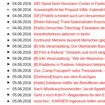
★
04.06.2016
AfD-Stand beim Neumann-Center in Pank
✂
04.06.2016
Ausweispflicht bei Prepaid-SIMs: Kabinett 
★
04.06.2016
[SE] Pridöhl scheitert auch am Versammlu
★
04.06.2016
[Rhein-Neckar] "Freie Nationalisten Kraich
✂
04.06.2016
[Halle] Versuchter Totschlag: Eskalation d
★
04.06.2016
#overthefortress aktionen in berlin
★
04.06.2016
Dortmund: Mehrere tausend Menschen g
⚑
04.06.2016
[B] Info-Veranstaltung: Die Oberländer-Ba
⚑
04.06.2016
[B] Film & Referat: "Vorwärts und nicht ve
⚑
04.06.2016
[B] Info-Veranstaltung: "Wie der Maoismu
⚑
04.06.2016
[B] Raddemo in Pankow: Intoleranz bekämp
★
05.06.2016
Das „Camp Fracaport“ nahe Thessaloniki – O
★
05.06.2016
[Dortmund] Nazis aus dem Kraichgau
⚑
05.06.2016
[Halle] Solidemo mit/für die Betroffenen de
✂
05.06.2016
Nach Missbrauchsvorwürfen: Jacob Appelba
⚑
05.06.2016
Geht´s noch Köln?!- Wagendemo für den E
★
05.06.2016
münchen : KARNER Ingeneure reifen zers