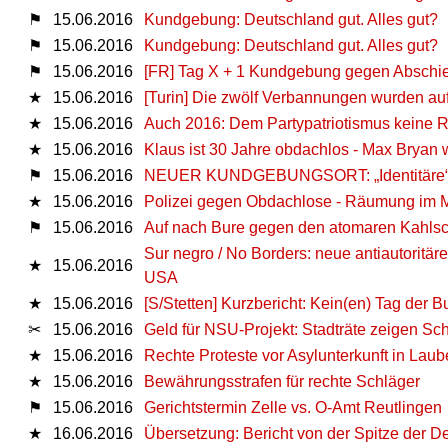
⚑
15.06.2016
Kundgebung: Deutschland gut. Alles gut?
⚑
15.06.2016
Kundgebung: Deutschland gut. Alles gut?
⚑
15.06.2016
[FR] Tag X + 1 Kundgebung gegen Abschie
★
15.06.2016
[Turin] Die zwölf Verbannungen wurden a
★
15.06.2016
Auch 2016: Dem Partypatriotismus keine 
★
15.06.2016
Klaus ist 30 Jahre obdachlos - Max Bryan w
⚑
15.06.2016
NEUER KUNDGEBUNGSORT: „Identitäre“ ve
★
15.06.2016
Polizei gegen Obdachlose - Räumung im 
⚑
15.06.2016
Auf nach Bure gegen den atomaren Kahlsc
Sur negro / No Borders: neue antiautoritäre
★
15.06.2016
USA
★
15.06.2016
[S/Stetten] Kurzbericht: Kein(en) Tag der 
✂
15.06.2016
Geld für NSU-Projekt: Stadträte zeigen Sch
★
15.06.2016
Rechte Proteste vor Asylunterkunft in Laub
★
15.06.2016
Bewährungsstrafen für rechte Schläger
⚑
15.06.2016
Gerichtstermin Zelle vs. O-Amt Reutlingen
★
16.06.2016
Übersetzung: Bericht von der Spitze der D