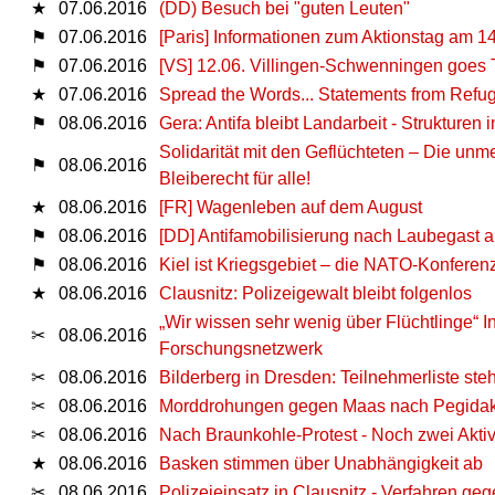
★
07.06.2016
(DD) Besuch bei "guten Leuten"
⚑
07.06.2016
[Paris] Informationen zum Aktionstag am 14
⚑
07.06.2016
[VS] 12.06. Villingen-Schwenningen goes T
★
07.06.2016
Spread the Words... Statements from Refuge
⚑
08.06.2016
Gera: Antifa bleibt Landarbeit - Strukturen 
Solidarität mit den Geflüchteten – Die un
⚑
08.06.2016
Bleiberecht für alle!
★
08.06.2016
[FR] Wagenleben auf dem August
⚑
08.06.2016
[DD] Antifamobilisierung nach Laubegast 
⚑
08.06.2016
Kiel ist Kriegsgebiet – die NATO-Konferen
★
08.06.2016
Clausnitz: Polizeigewalt bleibt folgenlos
„Wir wissen sehr wenig über Flüchtlinge“ 
✂
08.06.2016
Forschungsnetzwerk
✂
08.06.2016
Bilderberg in Dresden: Teilnehmerliste steh
✂
08.06.2016
Morddrohungen gegen Maas nach Pegidakr
✂
08.06.2016
Nach Braunkohle-Protest - Noch zwei Aktiv
★
08.06.2016
Basken stimmen über Unabhängigkeit ab
✂
08.06.2016
Polizeieinsatz in Clausnitz - Verfahren geg