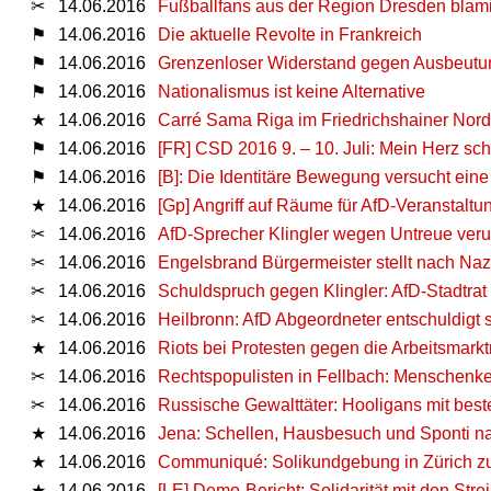
✂
14.06.2016
Fußballfans aus der Region Dresden blam
⚑
14.06.2016
Die aktuelle Revolte in Frankreich
⚑
14.06.2016
Grenzenloser Widerstand gegen Ausbeutun
⚑
14.06.2016
Nationalismus ist keine Alternative
★
14.06.2016
Carré Sama Riga im Friedrichshainer Nord
⚑
14.06.2016
[FR] CSD 2016 9. – 10. Juli: Mein Herz sc
⚑
14.06.2016
[B]: Die Identitäre Bewegung versucht ei
★
14.06.2016
[Gp] Angriff auf Räume für AfD-Veranstaltu
✂
14.06.2016
AfD-Sprecher Klingler wegen Untreue verur
✂
14.06.2016
Engelsbrand Bürgermeister stellt nach Nazi-
✂
14.06.2016
Schuldspruch gegen Klingler: AfD-Stadtrat
✂
14.06.2016
Heilbronn: AfD Abgeordneter entschuldigt 
★
14.06.2016
Riots bei Protesten gegen die Arbeitsmark
✂
14.06.2016
Rechtspopulisten in Fellbach: Menschenke
✂
14.06.2016
Russische Gewalttäter: Hooligans mit bes
★
14.06.2016
Jena: Schellen, Hausbesuch und Sponti na
★
14.06.2016
Communiqué: Solikundgebung in Zürich zu
★
14.06.2016
[LE] Demo-Bericht: Solidarität mit den Str