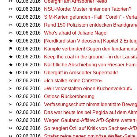
✂
02.06.2016
Übergriff am Arnsdorfer Netto
✂
02.06.2016
NSU-Morde: Muster hinter den Tatorten?
✂
02.06.2016
SIM-Karten gefunden - Fall "Corelli" - Ver
✂
02.06.2016
Rund 150 Polizisten entdecken Brandgran
✂
02.06.2016
Who's afraid of Juliane Nagel
★
02.06.2016
[Nordkurdistan Videoserie] Kapitel 2 Enteig
⚑
02.06.2016
Kämpfe verbinden! Gegen den fundamental
★
02.06.2016
Keep the coal in the ground – in der Lausi
★
02.06.2016
Nächtliche Abschiebung von Riesaer Fami
★
02.06.2016
Übergriff in Arnsdorfer Supermarkt
✂
02.06.2016
»Ich stalke keine Christen«
✂
02.06.2016
»Wir veranstalten einen Kuchenverkauf«
✂
02.06.2016
Ortlose Rückeroberung
✂
02.06.2016
Verfassungsschutz nimmt Identitäre Bewe
✂
02.06.2016
Das war heute los bei Pegida auf dem Altm
✂
02.06.2016
Wegen Gauland-Affäre: AfD-Spitze wettert
✂
02.06.2016
So reagiert Özil auf Kritik von Sachsen-Af
✂
02.06.2016
Strafanzeige gegen ominöse Waffen-Seite