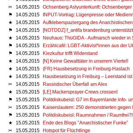
✂
14.05.2015
Ochsenberg Aslyunterkunft: Ochsenberge
⚑
14.05.2015
INPUT-Vortrag: Lügenpresse oder Medienm
★
14.05.2015
Aufkleberspaziergang des Anarchistische
⚑
14.05.2015
[NOTDDZ] f_antifa brandenburg unterstü
★
14.05.2015
Neuhaus: ThüGIDA - Aufmarsch wieder in 
⚑
14.05.2015
Erzählcafé: LGBT-Aktivist*innen aus der U
⚑
14.05.2015
Kiezkultur trifft Widerstand
★
14.05.2015
[N] Keine Gewalttäter in unserem Viertel!
★
14.05.2015
(FR) Hausbesetzung in Freiburg-Haslach
★
14.05.2015
Hausbesetzung in Freiburg – Leerstand ist
✂
14.05.2015
Rassistischer Überfall am Alex
★
15.05.2015
[LE] Mackersprayer-Crews crossen!
⚑
15.05.2015
Politdiskubeisl: G7 im Bayernlande info- 
✂
15.05.2015
Kaiserslautern: 250 demonstrierten gegen 
⚑
15.05.2015
Politdiskubeisl: Raumnahmen / Raumfrei?
★
15.05.2015
Ende des Blogs "Anarchistischer Funke"
✂
15.05.2015
Hotspot für Flüchtlinge