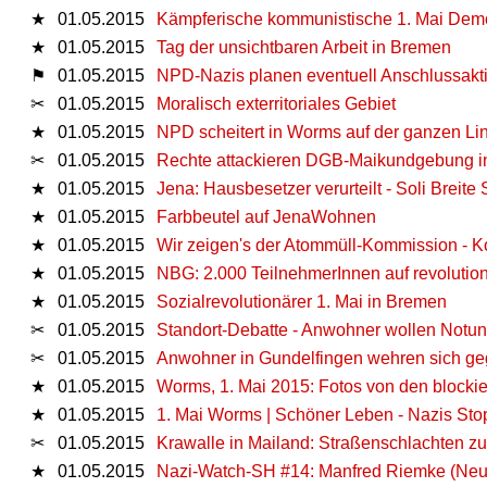
★
01.05.2015
Kämpferische kommunistische 1. Mai Demo
★
01.05.2015
Tag der unsichtbaren Arbeit in Bremen
⚑
01.05.2015
NPD-Nazis planen eventuell Anschlussakt
✂
01.05.2015
Moralisch exterritoriales Gebiet
★
01.05.2015
NPD scheitert in Worms auf der ganzen Li
✂
01.05.2015
Rechte attackieren DGB-Maikundgebung i
★
01.05.2015
Jena: Hausbesetzer verurteilt - Soli Breite S
★
01.05.2015
Farbbeutel auf JenaWohnen
★
01.05.2015
Wir zeigen's der Atommüll-Kommission - K
★
01.05.2015
NBG: 2.000 TeilnehmerInnen auf revolution
★
01.05.2015
Sozialrevolutionärer 1. Mai in Bremen
✂
01.05.2015
Standort-Debatte - Anwohner wollen Notunte
✂
01.05.2015
Anwohner in Gundelfingen wehren sich ge
★
01.05.2015
Worms, 1. Mai 2015: Fotos von den blockie
★
01.05.2015
1. Mai Worms | Schöner Leben - Nazis Stop
✂
01.05.2015
Krawalle in Mailand: Straßenschlachten z
★
01.05.2015
Nazi-Watch-SH #14: Manfred Riemke (Neu