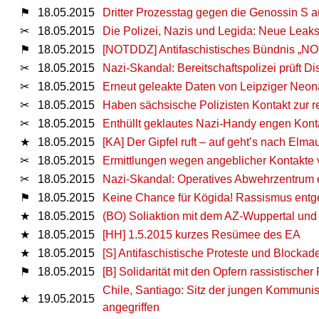
⚑
18.05.2015
Dritter Prozesstag gegen die Genossin S
✂
18.05.2015
Die Polizei, Nazis und Legida: Neue Leak
⚑
18.05.2015
[NOTDDZ] Antifaschistisches Bündnis „NO
✂
18.05.2015
Nazi-Skandal: Bereitschaftspolizei prüft D
✂
18.05.2015
Erneut geleakte Daten von Leipziger Neona
✂
18.05.2015
Haben sächsische Polizisten Kontakt zur 
✂
18.05.2015
Enthüllt geklautes Nazi-Handy engen Konta
★
18.05.2015
[KA] Der Gipfel ruft – auf geht’s nach Elma
✂
18.05.2015
Ermittlungen wegen angeblicher Kontakte 
✂
18.05.2015
Nazi-Skandal: Operatives Abwehrzentrum erm
⚑
18.05.2015
Keine Chance für Kögida! Rassismus entg
★
18.05.2015
(BO) Soliaktion mit dem AZ-Wuppertal und
★
18.05.2015
[HH] 1.5.2015 kurzes Resümee des EA
★
18.05.2015
[S] Antifaschistische Proteste und Blocka
⚑
18.05.2015
[B] Solidarität mit den Opfern rassistischer
Chile, Santiago: Sitz der jungen Kommunist
★
19.05.2015
angegriffen