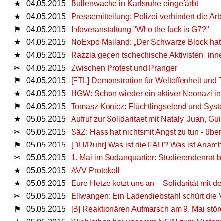
★
04.05.2015
Bullenwache in Karlsruhe eingefärbt
★
04.05.2015
Pressemitteilung: Polizei verhindert die Ar
⚑
04.05.2015
Infoveranstaltung "Who the fuck is G7?"
★
04.05.2015
NoExpo Mailand: „Der Schwarze Block hat
★
04.05.2015
Razzia gegen tschechische Aktivisten_inn
✂
04.05.2015
Zwischen Protest und Pranger
⚑
04.05.2015
[FTL] Demonstration für Weltoffenheit und 
★
04.05.2015
HGW: Schon wieder ein aktiver Neonazi in 
⚑
04.05.2015
Tomasz Konicz: Flüchtlingselend und Syst
★
05.05.2015
Aufruf zur Solidaritaet mit Nataly, Juan, Gu
✂
05.05.2015
SäZ: Hass hat nichtsmit Angst zu tun - übe
⚑
05.05.2015
[DU/Ruhr] Was ist die FAU? Was ist Anarc
✂
05.05.2015
1. Mai im Sudanquartier: Studierendenrat
★
05.05.2015
AVV Protokoll
★
05.05.2015
Eure Hetze kotzt uns an – Solidarität mit d
✂
05.05.2015
Ellwangen: Ein Ladendiebstahl schürt die V
⚑
05.05.2015
[B] Reaktionären Aufmarsch am 9. Mai stör