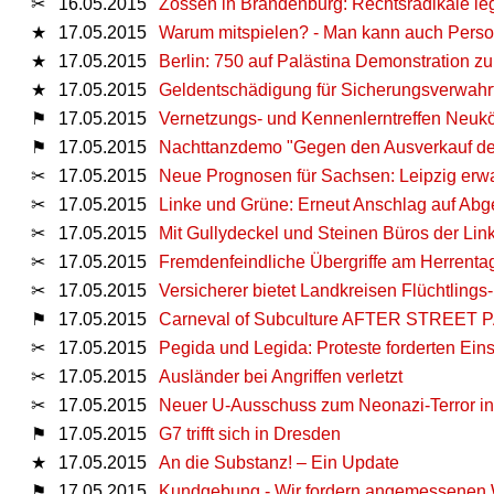
✂
16.05.2015
Zossen in Brandenburg: Rechtsradikale l
★
17.05.2015
Warum mitspielen? - Man kann auch Perso
★
17.05.2015
Berlin: 750 auf Palästina Demonstration 
★
17.05.2015
Geldentschädigung für Sicherungsverwahr
⚑
17.05.2015
Vernetzungs- und Kennenlerntreffen Neukö
⚑
17.05.2015
Nachttanzdemo "Gegen den Ausverkauf der
✂
17.05.2015
Neue Prognosen für Sachsen: Leipzig erwar
✂
17.05.2015
Linke und Grüne: Erneut Anschlag auf Abge
✂
17.05.2015
Mit Gullydeckel und Steinen Büros der Li
✂
17.05.2015
Fremdenfeindliche Übergriffe am Herrenta
✂
17.05.2015
Versicherer bietet Landkreisen Flüchtlings-
⚑
17.05.2015
Carneval of Subculture AFTER STREET
✂
17.05.2015
Pegida und Legida: Proteste forderten Ein
✂
17.05.2015
Ausländer bei Angriffen verletzt
✂
17.05.2015
Neuer U-Ausschuss zum Neonazi-Terror i
⚑
17.05.2015
G7 trifft sich in Dresden
★
17.05.2015
An die Substanz! – Ein Update
⚑
17.05.2015
Kundgebung - Wir fordern angemessenen W