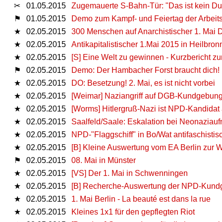
✂
01.05.2015
Zugemauerte S-Bahn-Tür: "Das ist kein D
⚑
01.05.2015
Demo zum Kampf- und Feiertag der Arbeit
★
02.05.2015
300 Menschen auf Anarchistischer 1. Mai 
★
02.05.2015
Antikapitalistischer 1.Mai 2015 in Heilbron
★
02.05.2015
[S] Eine Welt zu gewinnen - Kurzbericht z
⚑
02.05.2015
Demo: Der Hambacher Forst braucht dich!
★
02.05.2015
DO: Besetzung! 2. Mai, es ist nicht vorbei
★
02.05.2015
[Weimar] Naziangriff auf DGB-Kundgebun
★
02.05.2015
[Worms] Hitlergruß-Nazi ist NPD-Kandida
★
02.05.2015
Saalfeld/Saale: Eskalation bei Neonaziau
★
02.05.2015
NPD-"Flaggschiff" in Bo/Wat antifaschistisc
★
02.05.2015
[B] Kleine Auswertung vom EA Berlin zur W
⚑
02.05.2015
08. Mai in Münster
★
02.05.2015
[VS] Der 1. Mai in Schwenningen
★
02.05.2015
[B] Recherche-Auswertung der NPD-Kundg
★
02.05.2015
1. Mai Berlin - La beauté est dans la rue
★
02.05.2015
Kleines 1x1 für den gepflegten Riot