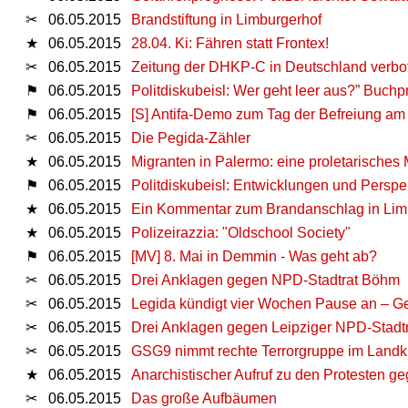
✂
06.05.2015
Brandstiftung in Limburgerhof
★
06.05.2015
28.04. Ki: Fähren statt Frontex!
✂
06.05.2015
Zeitung der DHKP-C in Deutschland verbo
⚑
06.05.2015
Politdiskubeisl: Wer geht leer aus?” Buchp
⚑
06.05.2015
[S] Antifa-Demo zum Tag der Befreiung am 
✂
06.05.2015
Die Pegida-Zähler
★
06.05.2015
Migranten in Palermo: eine proletarisches 
⚑
06.05.2015
Politdiskubeisl: Entwicklungen und Perspe
★
06.05.2015
Ein Kommentar zum Brandanschlag in Limb
★
06.05.2015
Polizeirazzia: "Oldschool Society"
⚑
06.05.2015
[MV] 8. Mai in Demmin - Was geht ab?
✂
06.05.2015
Drei Anklagen gegen NPD-Stadtrat Böhm
✂
06.05.2015
Legida kündigt vier Wochen Pause an – 
✂
06.05.2015
Drei Anklagen gegen Leipziger NPD-Stadtr
✂
06.05.2015
GSG9 nimmt rechte Terrorgruppe im Landkre
★
06.05.2015
Anarchistischer Aufruf zu den Protesten g
✂
06.05.2015
Das große Aufbäumen