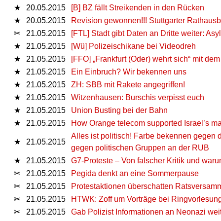
★
20.05.2015
[B] BZ fällt Streikenden in den Rücken
★
20.05.2015
Revision gewonnen!!! Stuttgarter Rathausb
✂
21.05.2015
[FTL] Stadt gibt Daten an Dritte weiter: A
★
21.05.2015
[Wü] Polizeischikane bei Videodreh
★
21.05.2015
[FFO] „Frankfurt (Oder) wehrt sich“ mit dem 
★
21.05.2015
Ein Einbruch? Wir bekennen uns
★
21.05.2015
ZH: SBB mit Rakete angegriffen!
★
21.05.2015
Witzenhausen: Burschis verpisst euch
★
21.05.2015
Union Busting bei der Bahn
★
21.05.2015
How Orange telecom supported Israel’s m
Alles ist politisch! Farbe bekennen gegen
★
21.05.2015
gegen politischen Gruppen an der RUB
★
21.05.2015
G7-Proteste – Von falscher Kritik und wa
✂
21.05.2015
Pegida denkt an eine Sommerpause
✂
21.05.2015
Protestaktionen überschatten Ratsversam
✂
21.05.2015
HTWK: Zoff um Vorträge bei Ringvorlesun
✂
21.05.2015
Gab Polizist Informationen an Neonazi wei