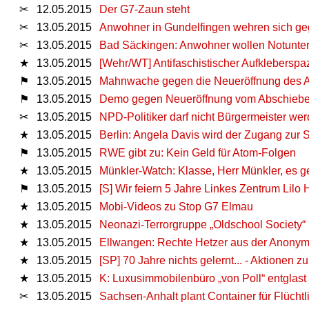
✂
12.05.2015
Der G7-Zaun steht
✂
13.05.2015
Anwohner in Gundelfingen wehren sich ge
✂
13.05.2015
Bad Säckingen: Anwohner wollen Notunterku
★
13.05.2015
[Wehr/WT] Antifaschistischer Aufkleberspa
⚑
13.05.2015
Mahnwache gegen die Neueröffnung des A
⚑
13.05.2015
Demo gegen Neueröffnung vom Abschiebe
✂
13.05.2015
NPD-Politiker darf nicht Bürgermeister we
★
13.05.2015
Berlin: Angela Davis wird der Zugang zur 
⚑
13.05.2015
RWE gibt zu: Kein Geld für Atom-Folgen
★
13.05.2015
Münkler-Watch: Klasse, Herr Münkler, es g
⚑
13.05.2015
[S] Wir feiern 5 Jahre Linkes Zentrum Lilo
★
13.05.2015
Mobi-Videos zu Stop G7 Elmau
★
13.05.2015
Neonazi-Terrorgruppe „Oldschool Society“ 
★
13.05.2015
Ellwangen: Rechte Hetzer aus der Anonymi
★
13.05.2015
[SP] 70 Jahre nichts gelernt... - Aktionen 
★
13.05.2015
K: Luxusimmobilenbüro „von Poll“ entglast
✂
13.05.2015
Sachsen-Anhalt plant Container für Flüchtl