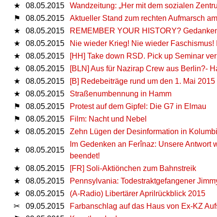
★
08.05.2015
Wandzeitung: „Her mit dem sozialen Zentr
⚑
08.05.2015
Aktueller Stand zum rechten Aufmarsch am
★
08.05.2015
REMEMBER YOUR HISTORY? Gedanken zu
★
08.05.2015
Nie wieder Krieg! Nie wieder Faschismus
★
08.05.2015
[HH] Take down RSD. Pick up Seminar verh
★
08.05.2015
[BLN] Aus für Nazirap Crew aus Berlin?-
★
08.05.2015
[B] Redebeiträge rund um den 1. Mai 2015
★
08.05.2015
Straßenumbennung in Hamm
⚑
08.05.2015
Protest auf dem Gipfel: Die G7 in Elmau
⚑
08.05.2015
Film: Nacht und Nebel
★
08.05.2015
Zehn Lügen der Desinformation in Kolumb
Im Gedenken an Ferînaz: Unsere Antwort wi
★
08.05.2015
beendet!
★
08.05.2015
[FR] Soli-Aktiönchen zum Bahnstreik
★
08.05.2015
Pennsylvania: Todestraktgefangener Jimmy
★
08.05.2015
(A-Radio) Libertärer Aprilrückblick 2015
✂
09.05.2015
Farbanschlag auf das Haus von Ex-KZ Auf