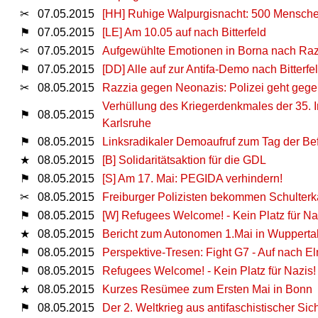
✂
07.05.2015
[HH] Ruhige Walpurgisnacht: 500 Mensch
⚑
07.05.2015
[LE] Am 10.05 auf nach Bitterfeld
✂
07.05.2015
Aufgewühlte Emotionen in Borna nach Ra
⚑
07.05.2015
[DD] Alle auf zur Antifa-Demo nach Bitterf
✂
08.05.2015
Razzia gegen Neonazis: Polizei geht gege
Verhüllung des Kriegerdenkmales der 35. I
⚑
08.05.2015
Karlsruhe
⚑
08.05.2015
Linksradikaler Demoaufruf zum Tag der Bef
★
08.05.2015
[B] Solidaritätsaktion für die GDL
⚑
08.05.2015
[S] Am 17. Mai: PEGIDA verhindern!
✂
08.05.2015
Freiburger Polizisten bekommen Schulter
⚑
08.05.2015
[W] Refugees Welcome! - Kein Platz für N
★
08.05.2015
Bericht zum Autonomen 1.Mai in Wupperta
⚑
08.05.2015
Perspektive-Tresen: Fight G7 - Auf nach E
⚑
08.05.2015
Refugees Welcome! - Kein Platz für Nazis
★
08.05.2015
Kurzes Resümee zum Ersten Mai in Bonn
⚑
08.05.2015
Der 2. Weltkrieg aus antifaschistischer Si