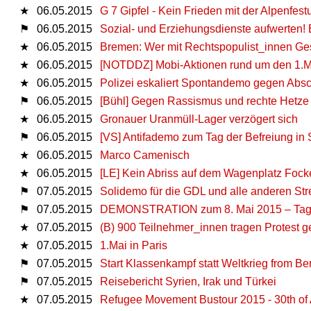
★
06.05.2015
G 7 Gipfel - Kein Frieden mit der Alpenfest
⚑
06.05.2015
Sozial- und Erziehungsdienste aufwerten! 
★
06.05.2015
Bremen: Wer mit Rechtspopulist_innen Gesc
★
06.05.2015
[NOTDDZ] Mobi-Aktionen rund um den 1.M
★
06.05.2015
Polizei eskaliert Spontandemo gegen Absc
⚑
06.05.2015
[Bühl] Gegen Rassismus und rechte Hetze 
★
06.05.2015
Gronauer Uranmüll-Lager verzögert sich
⚑
06.05.2015
[VS] Antifademo zum Tag der Befreiung in S
★
06.05.2015
Marco Camenisch
★
06.05.2015
[LE] Kein Abriss auf dem Wagenplatz Foc
⚑
07.05.2015
Solidemo für die GDL und alle anderen Str
⚑
07.05.2015
DEMONSTRATION zum 8. Mai 2015 – Tag d
★
07.05.2015
(B) 900 Teilnehmer_innen tragen Protest 
★
07.05.2015
1.Mai in Paris
⚑
07.05.2015
Start Klassenkampf statt Weltkrieg from Be
⚑
07.05.2015
Reisebericht Syrien, Irak und Türkei
★
07.05.2015
Refugee Movement Bustour 2015 - 30th of Ap