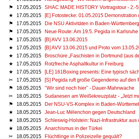
⚑
17.05.2015
SHAC MADE HISTORY Vortragstour - 2.-5. 
★
17.05.2015
[E] Fotostecke: 01.05.2015 Demonstration
⚑
17.05.2015
Die NSU Aktivitäten in Baden-Württemberg 
⚑
17.05.2015
Neue Route: Am 19.5. Pegida in Karlsruhe
⚑
17.05.2015
[B] AVV 13.06.2015
★
17.05.2015
[B] AVV 13.06.2015 und Proto vom 13.05.
★
17.05.2015
Broschüre „Faschisten in Dortmund (aus d
★
17.05.2015
Rotzfreche Asphaltkultur in Freiburg
★
17.05.2015
[LE] 161Boxing presents: Eine typisch säch
✂
17.05.2015
[S] Pegida ruft große Gegendemo auf den 
⚑
18.05.2015
"Wir sind noch hier" - Dauer-Mahnwache
✂
18.05.2015
Sudanesen am Weißekreuzplatz - „Jetzt mu
⚑
18.05.2015
Der NSU-VS-Komplex in Baden-Württemebe
★
18.05.2015
Jean-Luc Mélenchon gegen Deutschland
★
18.05.2015
Schleswig-Holstein: Nazi-Infrastruktur aus
★
18.05.2015
Anarchismus in der Türkei
✂
18.05.2015
Flüchtlinge in Polizeizelle gequält?