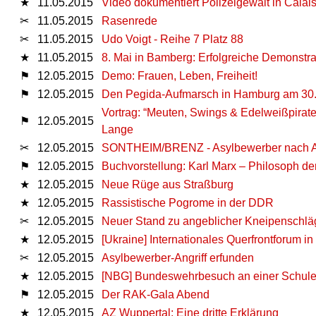
★
11.05.2015
Video dokumentiert Polizeigewalt in Calai
✂
11.05.2015
Rasenrede
✂
11.05.2015
Udo Voigt - Reihe 7 Platz 88
★
11.05.2015
8. Mai in Bamberg: Erfolgreiche Demonstra
⚑
12.05.2015
Demo: Frauen, Leben, Freiheit!
⚑
12.05.2015
Den Pegida-Aufmarsch in Hamburg am 30.08.
Vortrag: “Meuten, Swings & Edelweißpirat
⚑
12.05.2015
Lange
✂
12.05.2015
SONTHEIM/BRENZ - Asylbewerber nach Ang
⚑
12.05.2015
Buchvorstellung: Karl Marx – Philosoph de
★
12.05.2015
Neue Rüge aus Straßburg
★
12.05.2015
Rassistische Pogrome in der DDR
✂
12.05.2015
Neuer Stand zu angeblicher Kneipenschläg
★
12.05.2015
[Ukraine] Internationales Querfrontforum i
✂
12.05.2015
Asylbewerber-Angriff erfunden
★
12.05.2015
[NBG] Bundeswehrbesuch an einer Schul
⚑
12.05.2015
Der RAK-Gala Abend
★
12.05.2015
AZ Wuppertal: Eine dritte Erklärung