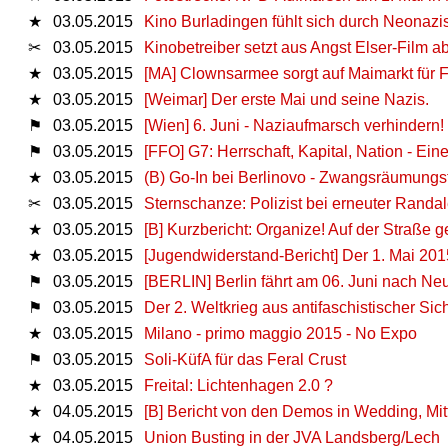
★
03.05.2015
Kino Burladingen fühlt sich durch Neonazi
✂
03.05.2015
Kinobetreiber setzt aus Angst Elser-Film a
★
03.05.2015
[MA] Clownsarmee sorgt auf Maimarkt für 
★
03.05.2015
[Weimar] Der erste Mai und seine Nazis.
⚑
03.05.2015
[Wien] 6. Juni - Naziaufmarsch verhindern!
⚑
03.05.2015
[FFO] G7: Herrschaft, Kapital, Nation - Ein
★
03.05.2015
(B) Go-In bei Berlinovo - Zwangsräumungs
✂
03.05.2015
Sternschanze: Polizist bei erneuter Randale
★
03.05.2015
[B] Kurzbericht: Organize! Auf der Straß
★
03.05.2015
[Jugendwiderstand-Bericht] Der 1. Mai 201
⚑
03.05.2015
[BERLIN] Berlin fährt am 06. Juni nach Ne
⚑
03.05.2015
Der 2. Weltkrieg aus antifaschistischer Si
★
03.05.2015
Milano - primo maggio 2015 - No Expo
⚑
03.05.2015
Soli-KüfA für das Feral Crust
★
03.05.2015
Freital: Lichtenhagen 2.0 ?
★
04.05.2015
[B] Bericht von den Demos in Wedding, Mit
★
04.05.2015
Union Busting in der JVA Landsberg/Lech