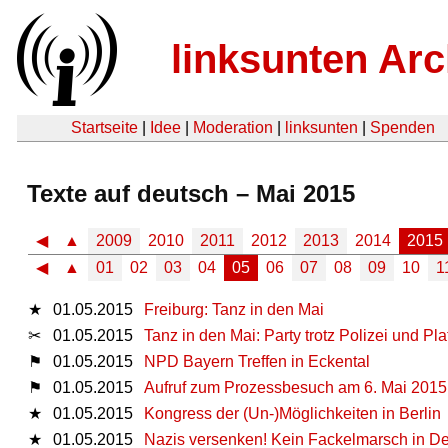
linksunten Arc
Startseite
|
Idee
|
Moderation
|
linksunten
|
Spenden
Texte auf deutsch – Mai 2015
◀
▲
2009
2010
2011
2012
2013
2014
2015
◀
▲
01
02
03
04
05
06
07
08
09
10
1
★
01.05.2015
Freiburg: Tanz in den Mai
✂
01.05.2015
Tanz in den Mai: Party trotz Polizei und Pl
⚑
01.05.2015
NPD Bayern Treffen in Eckental
⚑
01.05.2015
Aufruf zum Prozessbesuch am 6. Mai 2015
★
01.05.2015
Kongress der (Un-)Möglichkeiten in Berlin
★
01.05.2015
Nazis versenken! Kein Fackelmarsch in 