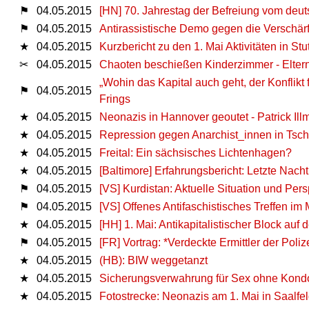
⚑
04.05.2015
[HN] 70. Jahrestag der Befreiung vom de
⚑
04.05.2015
Antirassistische Demo gegen die Verschär
★
04.05.2015
Kurzbericht zu den 1. Mai Aktivitäten in Stut
✂
04.05.2015
Chaoten beschießen Kinderzimmer - Elter
„Wohin das Kapital auch geht, der Konflikt
⚑
04.05.2015
Frings
★
04.05.2015
Neonazis in Hannover geoutet - Patrick I
★
04.05.2015
Repression gegen Anarchist_innen in Tsc
★
04.05.2015
Freital: Ein sächsisches Lichtenhagen?
★
04.05.2015
[Baltimore] Erfahrungsbericht: Letzte Nacht
⚑
04.05.2015
[VS] Kurdistan: Aktuelle Situation und Pers
⚑
04.05.2015
[VS] Offenes Antifaschistisches Treffen im 
★
04.05.2015
[HH] 1. Mai: Antikapitalistischer Block au
⚑
04.05.2015
[FR] Vortrag: *Verdeckte Ermittler der Poli
★
04.05.2015
(HB): BIW weggetanzt
★
04.05.2015
Sicherungsverwahrung für Sex ohne Kond
★
04.05.2015
Fotostrecke: Neonazis am 1. Mai in Saalfe