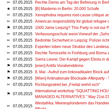
✂
07.05.2015
Rechte Demo am Tag der Befreiung in Berl
★
07.05.2015
[B] Maidemo in Berlin: 20.000 Schafe
✂
07.05.2015
Xenophobia requires root-cause critique an
✂
07.05.2015
American responsibility for global refugee 
⚑
07.05.2015
1000 Jahre Leipzig? This Party is not our 
✂
07.05.2015
Verfassungsschutz weist Vorwurf der „Seh
✂
07.05.2015
Bedrohte Sicherheit in Leipzig: Polizei ric
✂
07.05.2015
Experten loben neue Struktur des Landes
✂
07.05.2015
Rechte Terrorzelle in Frohburg und Borna
✂
07.05.2015
Sierra Leone: Der Kampf gegen Ebola in 
⚑
07.05.2015
[wien] Antifa Vorabenddemo
⚑
07.05.2015
8. Mai - Aufruf zum linksradikalen Block a
⚑
07.05.2015
[Wien] Antinationale Blockade-Afterparty 
✂
07.05.2015
Richtungsstreit bei „Freital wehrt sich“
International workshop “SQUATTING
⚑
07.05.2015
MANAGED ALTERNATIVES ” May 21st-23
Westafrika: Meeresplünderern das Handwerk
✂
07.05.2015
Pflicht