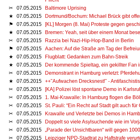
✂
07.05.2015
Baltimore Uprising
★
07.05.2015
Dortmund/Bochum: Michael Brück gibt offe
⚑
07.05.2015
[KL] Morgen (8. Mai) Proteste gegen gesc
★
07.05.2015
Bremen: Yeah, seit über einem Monat beset
✂
07.05.2015
Razzia bei Nazi-Hip-Hop-Band in Berlin
⚑
07.05.2015
Aachen: Auf die Straße am Tag der Befreiu
★
07.05.2015
Flugblatt: Gedanken zum Bahn-Streik
★
07.05.2015
Der kommende Spieltag, ein gekillter Fan 
✂
07.05.2015
Demonstrant in Hamburg verletzt: Pferdehu
★
07.05.2015
++"Aufwachen Drecksnest!" - Antifaschisti
✂
07.05.2015
[KA] Polizei löst spontane Demo in Karlsru
✂
07.05.2015
1. Mai-Krawalle: In Hamburg flogen die Bölle
✂
07.05.2015
St. Pauli: “Ein Recht auf Stadt gilt auch für
✂
07.05.2015
Krawalle und Verletzte bei Demos in Ham
✂
07.05.2015
Doppelt so viele Asylsuchende wie im Vorj
✂
07.05.2015
„Parade der Unsichtbaren“ will gegen 1000-
✂
07.05.2015
Leipziger NPD-Stadtrat zu Haftstrafe verurte