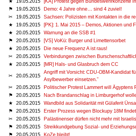
★
19.05.2015
[KA] Protest gegen Bundeswehrkonzerte in
⚑
19.05.2015
Demo: 4 Jahre ohne… sind 4 zuviel!
✂
19.05.2015
Sachsen: Polizisten mit Kontakten in die r
★
19.05.2015
[PK]: 1. Mai 2015 – Demos, Aktionen und 
★
20.05.2015
Warnung an die SSB #1
⚑
20.05.2015
[VS] VoKü: Burger und Limettensorbet
★
20.05.2015
Die neue Frequenz A ist raus!
✂
20.05.2015
Verbindungen zwischen Burschenschaftli
★
20.05.2015
[MR] Hals- und Glasbruch dem CC
Angriff mit Vorsicht: CDU-OBM-Kandidat für
✂
20.05.2015
Asylbewerber einsetzen."
✂
20.05.2015
Politischer Protest Lammert will Ägyptens P
⚑
20.05.2015
Nach Brandanschlag in Limburgerhof wolle
★
20.05.2015
Wandbild aus Solidarität mit Gülaferit Ünsa
⚑
20.05.2015
Erster Prozess wegen Blockupy 18M findet a
✂
20.05.2015
Palästinenser dürfen nicht mehr mit Israeli
⚑
20.05.2015
Streikkundgebung Sozial- und Erziehungsd
⚑
20.05.2015
KoZe bleibt!