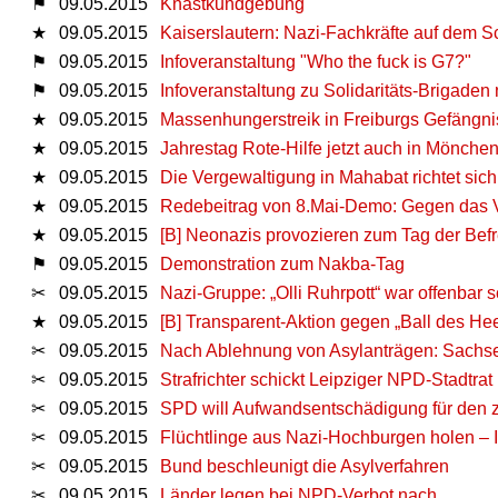
⚑
09.05.2015
Knastkundgebung
★
09.05.2015
Kaiserslautern: Nazi-Fachkräfte auf dem Sc
⚑
09.05.2015
Infoveranstaltung "Who the fuck is G7?"
⚑
09.05.2015
Infoveranstaltung zu Solidaritäts-Brigade
★
09.05.2015
Massenhungerstreik in Freiburgs Gefängni
★
09.05.2015
Jahrestag Rote-Hilfe jetzt auch in Mönch
★
09.05.2015
Die Vergewaltigung in Mahabat richtet sich
★
09.05.2015
Redebeitrag von 8.Mai-Demo: Gegen das Ve
★
09.05.2015
[B] Neonazis provozieren zum Tag der Bef
⚑
09.05.2015
Demonstration zum Nakba-Tag
✂
09.05.2015
Nazi-Gruppe: „Olli Ruhrpott“ war offenbar 
★
09.05.2015
[B] Transparent-Aktion gegen „Ball des He
✂
09.05.2015
Nach Ablehnung von Asylanträgen: Sachse
✂
09.05.2015
Strafrichter schickt Leipziger NPD-Stadtrat
✂
09.05.2015
SPD will Aufwandsentschädigung für den z
✂
09.05.2015
Flüchtlinge aus Nazi-Hochburgen holen – In
✂
09.05.2015
Bund beschleunigt die Asylverfahren
✂
09.05.2015
Länder legen bei NPD-Verbot nach