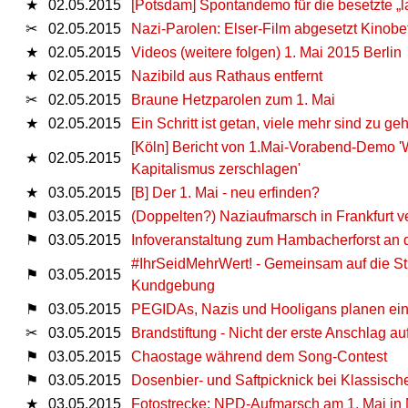
★
02.05.2015
[Potsdam] Spontandemo für die besetzte „l
✂
02.05.2015
Nazi-Parolen: Elser-Film abgesetzt Kinobe
★
02.05.2015
Videos (weitere folgen) 1. Mai 2015 Berlin
★
02.05.2015
Nazibild aus Rathaus entfernt
✂
02.05.2015
Braune Hetzparolen zum 1. Mai
★
02.05.2015
Ein Schritt ist getan, viele mehr sind zu ge
[Köln] Bericht von 1.Mai-Vorabend-Demo 'W
★
02.05.2015
Kapitalismus zerschlagen'
★
03.05.2015
[B] Der 1. Mai - neu erfinden?
⚑
03.05.2015
(Doppelten?) Naziaufmarsch in Frankfurt v
⚑
03.05.2015
Infoveranstaltung zum Hambacherforst an
#IhrSeidMehrWert! - Gemeinsam auf die Str
⚑
03.05.2015
Kundgebung
⚑
03.05.2015
PEGIDAs, Nazis und Hooligans planen eine
✂
03.05.2015
Brandstiftung - Nicht der erste Anschlag 
⚑
03.05.2015
Chaostage während dem Song-Contest
⚑
03.05.2015
Dosenbier- und Saftpicknick bei Klassisch
★
03.05.2015
Fotostrecke: NPD-Aufmarsch am 1. Mai i