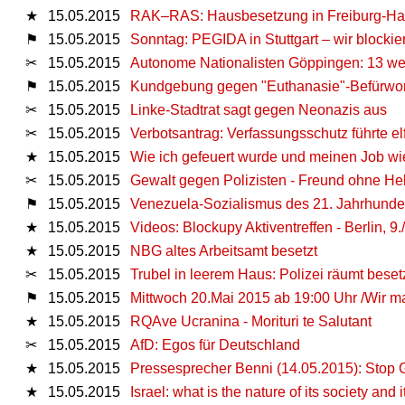
★
15.05.2015
RAK–RAS: Hausbesetzung in Freiburg-Has
⚑
15.05.2015
Sonntag: PEGIDA in Stuttgart – wir blockie
✂
15.05.2015
Autonome Nationalisten Göppingen: 13 we
⚑
15.05.2015
Kundgebung gegen "Euthanasie"-Befürworte
✂
15.05.2015
Linke-Stadtrat sagt gegen Neonazis aus
✂
15.05.2015
Verbotsantrag: Verfassungsschutz führte el
★
15.05.2015
Wie ich gefeuert wurde und meinen Job w
✂
15.05.2015
Gewalt gegen Polizisten - Freund ohne Hel
⚑
15.05.2015
Venezuela-Sozialismus des 21. Jahrhundert
★
15.05.2015
Videos: Blockupy Aktiventreffen - Berlin, 9.
★
15.05.2015
NBG altes Arbeitsamt besetzt
✂
15.05.2015
Trubel in leerem Haus: Polizei räumt beset
⚑
15.05.2015
Mittwoch 20.Mai 2015 ab 19:00 Uhr /Wir 
★
15.05.2015
RQAve Ucranina - Morituri te Salutant
✂
15.05.2015
AfD: Egos für Deutschland
★
15.05.2015
Pressesprecher Benni (14.05.2015): Stop 
★
15.05.2015
Israel: what is the nature of its society and i