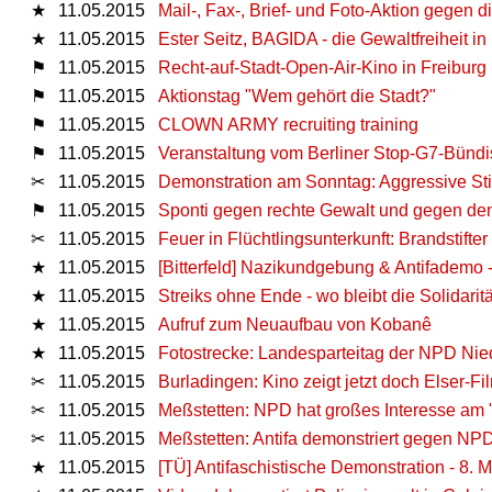
★
11.05.2015
Mail-, Fax-, Brief- und Foto-Aktion gegen die
★
11.05.2015
Ester Seitz, BAGIDA - die Gewaltfreiheit i
⚑
11.05.2015
Recht-auf-Stadt-Open-Air-Kino in Freiburg
⚑
11.05.2015
Aktionstag "Wem gehört die Stadt?"
⚑
11.05.2015
CLOWN ARMY recruiting training
⚑
11.05.2015
Veranstaltung vom Berliner Stop-G7-Bündi
✂
11.05.2015
Demonstration am Sonntag: Aggressive Sti
⚑
11.05.2015
Sponti gegen rechte Gewalt und gegen den 
✂
11.05.2015
Feuer in Flüchtlingsunterkunft: Brandstift
★
11.05.2015
[Bitterfeld] Nazikundgebung & Antifademo 
★
11.05.2015
Streiks ohne Ende - wo bleibt die Solidarit
★
11.05.2015
Aufruf zum Neuaufbau von Kobanê
★
11.05.2015
Fotostrecke: Landesparteitag der NPD Ni
✂
11.05.2015
Burladingen: Kino zeigt jetzt doch Elser-Fi
✂
11.05.2015
Meßstetten: NPD hat großes Interesse am
✂
11.05.2015
Meßstetten: Antifa demonstriert gegen NPD
★
11.05.2015
[TÜ] Antifaschistische Demonstration - 8. 