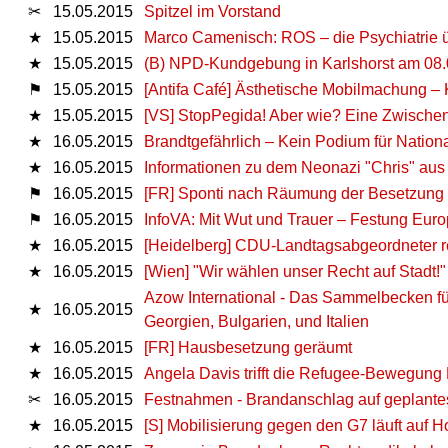
✂
15.05.2015
Spitzel im Vorstand
★
15.05.2015
Marco Camenisch: ROS – die Psychiatrie ü
★
15.05.2015
(B) NPD-Kundgebung in Karlshorst am 08
⚑
15.05.2015
[Antifa Café] Ästhetische Mobilmachung – 
★
15.05.2015
[VS] StopPegida! Aber wie? Eine Zwischen
★
16.05.2015
Brandtgefährlich – Kein Podium für Natio
★
16.05.2015
Informationen zu dem Neonazi "Chris" aus
⚑
16.05.2015
[FR] Sponti nach Räumung der Besetzung
⚑
16.05.2015
InfoVA: Mit Wut und Trauer – Festung Euro
★
16.05.2015
[Heidelberg] CDU-Landtagsabgeordneter r
★
16.05.2015
[Wien] "Wir wählen unser Recht auf Stadt!"
Azow International - Das Sammelbecken für
★
16.05.2015
Georgien, Bulgarien, und Italien
★
16.05.2015
[FR] Hausbesetzung geräumt
★
16.05.2015
Angela Davis trifft die Refugee-Bewegung 
✂
16.05.2015
Festnahmen - Brandanschlag auf geplantes
★
16.05.2015
[S] Mobilisierung gegen den G7 läuft auf 