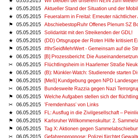
★
05.05.2015
Wir bleiben bei unserem NEIN zum Mietenv
★
05.05.2015
Aktueller Stand der Situation und der Mobil
★
05.05.2015
Feueralarm in Freital: Erneuter nächtlicher 
⚑
05.05.2015
AbschiebestopRuhr Offenes Plenum SZ 
★
05.05.2015
Solidarität mit den Streikenden der GDL!
★
05.05.2015
(DD) Ortsgruppe der Roten Hilfe kritisiert 
⚑
05.05.2015
#IhrSeidMehrWert - Gemeinsam auf die Str
★
06.05.2015
[B] Prozessbericht: Die Auseinandersetzu
✂
06.05.2015
Flüchtlingsheim in Haarlemer Straße Neuköl
★
06.05.2015
(B): Münkler-Watch: Studierende starten Di
⚑
06.05.2015
[Meß] Kundgebung gegen NPD Landesgesc
✂
06.05.2015
Bundesweite Razzia gegen Nazi Terrorgru
⚑
06.05.2015
Welche Aufgaben stellen sich der flüchtli
✂
06.05.2015
'Fremdenhass' von Links
★
06.05.2015
FL: Ausflug in die Zivilgesellschaft – Pei
⚑
06.05.2015
Karlsruher Willkommenskultur: 2. Sammel
⚑
06.05.2015
Tag X: Aktionen gegen Sammelabschiebu
✂
06.05.2015
Gefahrenprognose: Polizei fürchtet Gewalt