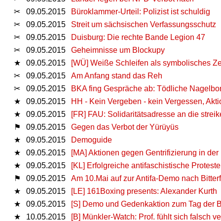
✂
09.05.2015
Büroklammer-Urteil: Polizist ist schuldig
✂
09.05.2015
Streit um sächsischen Verfassungsschutz
✂
09.05.2015
Duisburg: Die rechte Bande Legion 47
✂
09.05.2015
Geheimnisse um Blockupy
★
09.05.2015
[WÜ] Weiße Schleifen als symbolisches Zei
✂
09.05.2015
Am Anfang stand das Reh
✂
09.05.2015
BKA fing Gespräche ab: Tödliche Nagelbo
★
09.05.2015
HH - Kein Vergeben - kein Vergessen, Akt
★
09.05.2015
[FR] FAU: Solidaritätsadresse an die stre
⚑
09.05.2015
Gegen das Verbot der Yürüyüs
★
09.05.2015
Demoguide
★
09.05.2015
[MA] Aktionen gegen Gentrifizierung in der
★
09.05.2015
[KL] Erfolgreiche antifaschistische Prote
⚑
09.05.2015
Am 10.Mai auf zur Antifa-Demo nach Bitter
★
09.05.2015
[LE] 161Boxing presents: Alexander Kurth
★
09.05.2015
[S] Demo und Gedenkaktion zum Tag der B
★
10.05.2015
[B] Münkler-Watch: Prof. fühlt sich falsch 