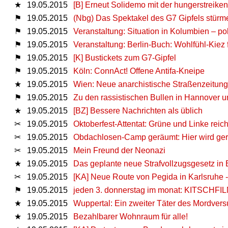
★
19.05.2015
[B] Erneut Solidemo mit der hungerstreike
⚑
19.05.2015
(Nbg) Das Spektakel des G7 Gipfels stürm
⚑
19.05.2015
Veranstaltung: Situation in Kolumbien – p
⚑
19.05.2015
Veranstaltung: Berlin-Buch: Wohlfühl-Kiez
⚑
19.05.2015
[K] Bustickets zum G7-Gipfel
⚑
19.05.2015
Köln: ConnAct! Offene Antifa-Kneipe
★
19.05.2015
Wien: Neue anarchistische Straßenzeitun
⚑
19.05.2015
Zu den rassistischen Bullen in Hannover u
★
19.05.2015
[BZ] Bessere Nachrichten als üblich
✂
19.05.2015
Oktoberfest-Attentat: Grüne und Linke reic
✂
19.05.2015
Obdachlosen-Camp geräumt: Hier wird gera
✂
19.05.2015
Mein Freund der Neonazi
★
19.05.2015
Das geplante neue Strafvollzugsgesetz in 
✂
19.05.2015
[KA] Neue Route von Pegida in Karlsruhe
⚑
19.05.2015
jeden 3. donnerstag im monat: KITSCHFIL
★
19.05.2015
Wuppertal: Ein zweiter Täter des Mordver
★
19.05.2015
Bezahlbarer Wohnraum für alle!