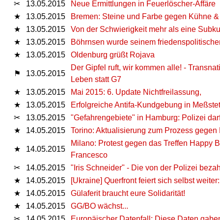
✂
13.05.2015
Neue Ermittlungen in Feuerlöscher-Affäre
★
13.05.2015
Bremen: Steine und Farbe gegen Kühne &
★
13.05.2015
Von der Schwierigkeit mehr als eine Subku
★
13.05.2015
Böhrnsen wurde seinem friedenspolitische
★
13.05.2015
Oldenburg grüßt Rojava
Der Gipfel ruft, wir kommen alle! - Transn
⚑
13.05.2015
Leben statt G7
★
13.05.2015
Mai 2015: 6. Update Nichtfreilassung,
★
13.05.2015
Erfolgreiche Antifa-Kundgebung in Meßste
✂
13.05.2015
"Gefahrengebiete" in Hamburg: Polizei darf
★
14.05.2015
Torino: Aktualisierung zum Prozess gegen B
Milano: Protest gegen das Treffen Happy Bio
★
14.05.2015
Francesco
✂
14.05.2015
"Iris Schneider" - Die von der Polizei bezah
★
14.05.2015
[Ukraine] Querfront feiert sich selbst weit
★
14.05.2015
Gülaferit braucht eure Solidarität!
★
14.05.2015
GG/BO wächst...
✂
14.05.2015
Europäischer Datenfall: Diese Daten gaben