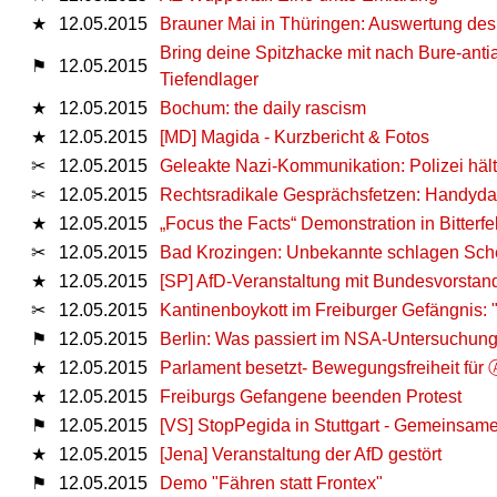
★
12.05.2015
Brauner Mai in Thüringen: Auswertung d
Bring deine Spitzhacke mit nach Bure-antia
⚑
12.05.2015
Tiefendlager
★
12.05.2015
Bochum: the daily rascism
★
12.05.2015
[MD] Magida - Kurzbericht & Fotos
✂
12.05.2015
Geleakte Nazi-Kommunikation: Polizei hält 
✂
12.05.2015
Rechtsradikale Gesprächsfetzen: Handydat
★
12.05.2015
„Focus the Facts“ Demonstration in Bitterfe
✂
12.05.2015
Bad Krozingen: Unbekannte schlagen Sche
★
12.05.2015
[SP] AfD-Veranstaltung mit Bundesvorstands
✂
12.05.2015
Kantinenboykott im Freiburger Gefängnis:
⚑
12.05.2015
Berlin: Was passiert im NSA-Untersuchu
★
12.05.2015
Parlament besetzt- Bewegungsfreiheit für 
★
12.05.2015
Freiburgs Gefangene beenden Protest
⚑
12.05.2015
[VS] StopPegida in Stuttgart - Gemeinsam
★
12.05.2015
[Jena] Veranstaltung der AfD gestört
⚑
12.05.2015
Demo "Fähren statt Frontex"