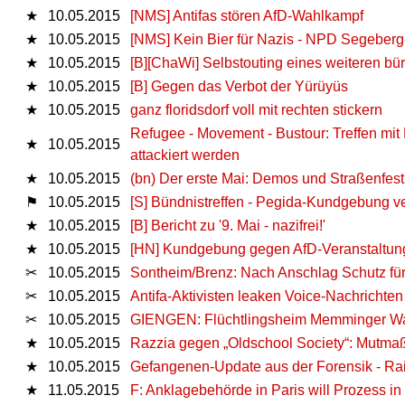
★
10.05.2015
[NMS] Antifas stören AfD-Wahlkampf
★
10.05.2015
[NMS] Kein Bier für Nazis - NPD Segeberg-
★
10.05.2015
[B][ChaWi] Selbstouting eines weiteren bü
★
10.05.2015
[B] Gegen das Verbot der Yürüyüs
★
10.05.2015
ganz floridsdorf voll mit rechten stickern
Refugee - Movement - Bustour: Treffen mit
★
10.05.2015
attackiert werden
★
10.05.2015
(bn) Der erste Mai: Demos und Straßenfest
⚑
10.05.2015
[S] Bündnistreffen - Pegida-Kundgebung v
★
10.05.2015
[B] Bericht zu '9. Mai - nazifrei!'
★
10.05.2015
[HN] Kundgebung gegen AfD-Veranstaltun
✂
10.05.2015
Sontheim/Brenz: Nach Anschlag Schutz fü
✂
10.05.2015
Antifa-Aktivisten leaken Voice-Nachricht
✂
10.05.2015
GIENGEN: Flüchtlingsheim Memminger Wa
★
10.05.2015
Razzia gegen „Oldschool Society“: Mutmaßli
★
10.05.2015
Gefangenen-Update aus der Forensik - Rain
★
11.05.2015
F: Anklagebehörde in Paris will Prozess in