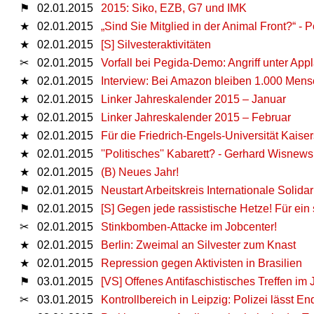
⚑
02.01.2015
2015: Siko, EZB, G7 und IMK
★
02.01.2015
„Sind Sie Mitglied in der Animal Front?“ -
★
02.01.2015
[S] Silvesteraktivitäten
✂
02.01.2015
Vorfall bei Pegida-Demo: Angriff unter App
★
02.01.2015
Interview: Bei Amazon bleiben 1.000 Men
★
02.01.2015
Linker Jahreskalender 2015 – Januar
★
02.01.2015
Linker Jahreskalender 2015 – Februar
★
02.01.2015
Für die Friedrich-Engels-Universität Kaiser
★
02.01.2015
''Politisches'' Kabarett? - Gerhard Wisne
★
02.01.2015
(B) Neues Jahr!
⚑
02.01.2015
Neustart Arbeitskreis Internationale Solida
⚑
02.01.2015
[S] Gegen jede rassistische Hetze! Für ein
✂
02.01.2015
Stinkbomben-Attacke im Jobcenter!
★
02.01.2015
Berlin: Zweimal an Silvester zum Knast
★
02.01.2015
Repression gegen Aktivisten in Brasilien
⚑
03.01.2015
[VS] Offenes Antifaschistisches Treffen im
✂
03.01.2015
Kontrollbereich in Leipzig: Polizei lässt E