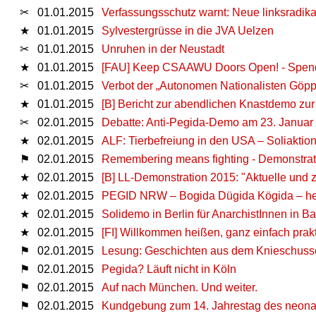
✂
01.01.2015
Verfassungsschutz warnt: Neue linksradika
★
01.01.2015
Sylvestergrüsse in die JVA Uelzen
✂
01.01.2015
Unruhen in der Neustadt
★
01.01.2015
[FAU] Keep CSAAWU Doors Open! - Spende
✂
01.01.2015
Verbot der „Autonomen Nationalisten Göppi
★
01.01.2015
[B] Bericht zur abendlichen Knastdemo zu
✂
02.01.2015
Debatte: Anti-Pegida-Demo am 23. Januar 
★
02.01.2015
ALF: Tierbefreiung in den USA – Soliakti
⚑
02.01.2015
Remembering means fighting - Demonstrat
★
02.01.2015
[B] LL-Demonstration 2015: "Aktuelle und
★
02.01.2015
PEGID NRW – Bogida Dügida Kögida – hel
★
02.01.2015
Solidemo in Berlin für AnarchistInnen in B
★
02.01.2015
[FI] Willkommen heißen, ganz einfach prakti
⚑
02.01.2015
Lesung: Geschichten aus dem Knieschuss
⚑
02.01.2015
Pegida? Läuft nicht in Köln
⚑
02.01.2015
Auf nach München. Und weiter.
⚑
02.01.2015
Kundgebung zum 14. Jahrestag des neonaz