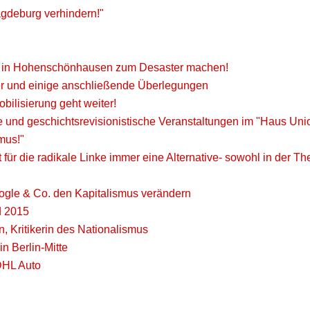
agdeburg verhindern!"
ch in Hohenschönhausen zum Desaster machen!
er und einige anschließende Überlegungen
bilisierung geht weiter!
he und geschichtsrevisionistische Veranstaltungen im "Haus Uni
mus!"
ür die radikale Linke immer eine Alternative- sowohl in der The
oogle & Co. den Kapitalismus verändern
d 2015
, Kritikerin des Nationalismus
n Berlin-Mitte
 DHL Auto