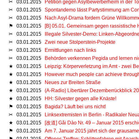
✂
03.01.2015
Petition gegen Asylbewerberheim in der Tor
✂
03.01.2015
Spontandemo lässt Partystimmung am Con
✂
03.01.2015
Nach Asyl-Drama fordern Grüne Willkomm
⚑
03.01.2015
[B] 05.01. Gemeinsam gegen rassistische 
✂
03.01.2015
Illegale Silvester-Demo: Linken-Abgeordne
✂
03.01.2015
Zwei neue Stolperstein-Projekte
✂
03.01.2015
Ermittlungen nach links
✂
03.01.2015
Behörden verkennen Pegida und lernen n
★
03.01.2015
Leipzig: Körperverletzung im Amt - zwei 
★
03.01.2015
However much people can achieve through ind
★
03.01.2015
Neues zur Breiten Straße
★
03.01.2015
(A-Radio) Libertärer Dezemberrückblick 2
★
03.01.2015
HH: Silvester gegen alle Knäste!
⚑
03.01.2015
Bagida? Läuft bei uns nicht!
✂
03.01.2015
Linksextremisten in Berlin - Radikaler Ne
★
03.01.2015
[改道] Gǎi Dào Nr. 49 – Januar 2015 ersch
⚑
03.01.2015
Am 7. Januar 2015 jährt sich der grausame
⚑
03.01.2015
Offenes Treffen: Schlittenfahren mit Anarch