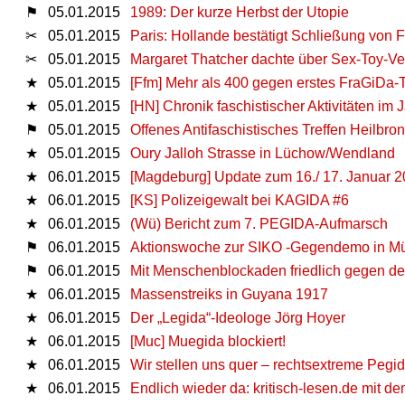
⚑
05.01.2015
1989: Der kurze Herbst der Utopie
✂
05.01.2015
Paris: Hollande bestätigt Schließung von
✂
05.01.2015
Margaret Thatcher dachte über Sex-Toy-Ve
★
05.01.2015
[Ffm] Mehr als 400 gegen erstes FraGiDa-T
★
05.01.2015
[HN] Chronik faschistischer Aktivitäten im
⚑
05.01.2015
Offenes Antifaschistisches Treffen Heilbro
★
05.01.2015
Oury Jalloh Strasse in Lüchow/Wendland
★
06.01.2015
[Magdeburg] Update zum 16./ 17. Januar 
★
06.01.2015
[KS] Polizeigewalt bei KAGIDA #6
★
06.01.2015
(Wü) Bericht zum 7. PEGIDA-Aufmarsch
⚑
06.01.2015
Aktionswoche zur SIKO -Gegendemo in M
⚑
06.01.2015
Mit Menschenblockaden friedlich gegen d
★
06.01.2015
Massenstreiks in Guyana 1917
★
06.01.2015
Der „Legida“-Ideologe Jörg Hoyer
★
06.01.2015
[Muc] Muegida blockiert!
★
06.01.2015
Wir stellen uns quer – rechtsextreme Pegi
★
06.01.2015
Endlich wieder da: kritisch-lesen.de mit 