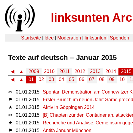
linksunten Arc
Startseite
|
Idee
|
Moderation
|
linksunten
|
Spenden
Texte auf deutsch – Januar 2015
◀
▲
2009
2010
2011
2012
2013
2014
2015
◀
▲
01
02
03
04
05
06
07
08
09
10
1
✂
01.01.2015
Spontan Demonstration am Connewitzer Kr
⚑
01.01.2015
Erster Brunch im neuen Jahr: Same proce
★
01.01.2015
Aktiv in Göppingen 2014
✂
01.01.2015
[B] Chaoten zünden Container an, attackier
★
01.01.2015
Recherche und Analyse: Gemeinsam gege
⚑
01.01.2015
Antifa Januar München