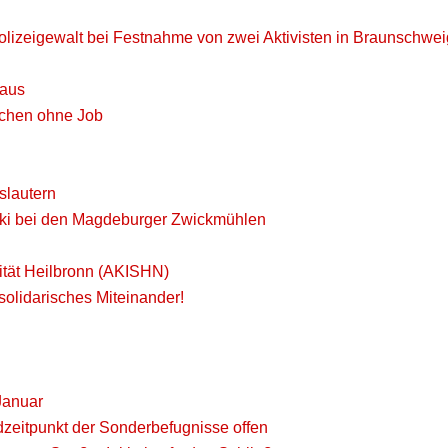
 Polizeigewalt bei Festnahme von zwei Aktivisten in Braunschwei
laus
schen ohne Job
slautern
wski bei den Magdeburger Zwickmühlen
rität Heilbronn (AKISHN)
 solidarisches Miteinander!
 Januar
ndzeitpunkt der Sonderbefugnisse offen