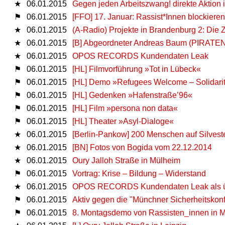
★
06.01.2015
Gegen jeden Arbeitszwang! direkte Aktion
⚑
06.01.2015
[FFO] 17. Januar: Rassist*Innen blockieren -
★
06.01.2015
(A-Radio) Projekte in Brandenburg 2: Die Z
★
06.01.2015
[B] Abgeordneter Andreas Baum (PIRATEN
★
06.01.2015
OPOS RECORDS Kundendaten Leak
⚑
06.01.2015
[HL] Filmvorführung »Tot in Lübeck«
⚑
06.01.2015
[HL] Demo »Refugees Welcome – Solidaritä
⚑
06.01.2015
[HL] Gedenken »Hafenstraße’96«
⚑
06.01.2015
[HL] Film »persona non data«
⚑
06.01.2015
[HL] Theater »Asyl-Dialoge«
★
06.01.2015
[Berlin-Pankow] 200 Menschen auf Silves
★
06.01.2015
[BN] Fotos von Bogida vom 22.12.2014
★
06.01.2015
Oury Jalloh Straße in Mülheim
⚑
06.01.2015
Vortrag: Krise – Bildung – Widerstand
★
06.01.2015
OPOS RECORDS Kundendaten Leak als übe
⚑
06.01.2015
Aktiv gegen die "Münchner Sicherheitsko
⚑
06.01.2015
8. Montagsdemo von Rassisten_innen in M