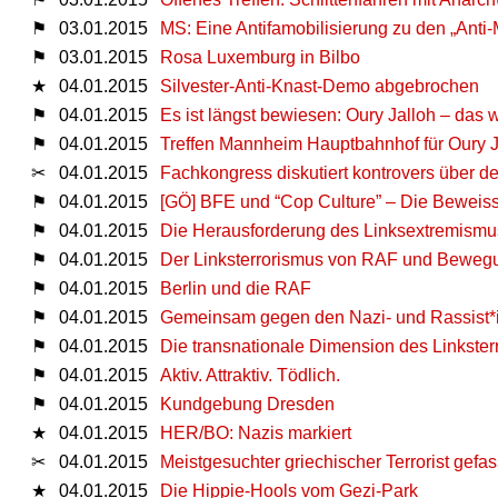
⚑
03.01.2015
MS: Eine Antifamobilisierung zu den „Anti
⚑
03.01.2015
Rosa Luxemburg in Bilbo
★
04.01.2015
Silvester-Anti-Knast-Demo abgebrochen
⚑
04.01.2015
Es ist längst bewiesen: Oury Jalloh – das 
⚑
04.01.2015
Treffen Mannheim Hauptbahnhof für Oury J
✂
04.01.2015
Fachkongress diskutiert kontrovers über d
⚑
04.01.2015
[GÖ] BFE und “Cop Culture” – Die Beweiss
⚑
04.01.2015
Die Herausforderung des Linksextremismu
⚑
04.01.2015
Der Linksterrorismus von RAF und Bewegung
⚑
04.01.2015
Berlin und die RAF
⚑
04.01.2015
Gemeinsam gegen den Nazi- und Rassist*inn
⚑
04.01.2015
Die transnationale Dimension des Linkste
⚑
04.01.2015
Aktiv. Attraktiv. Tödlich.
⚑
04.01.2015
Kundgebung Dresden
★
04.01.2015
HER/BO: Nazis markiert
✂
04.01.2015
Meistgesuchter griechischer Terrorist gefas
★
04.01.2015
Die Hippie-Hools vom Gezi-Park