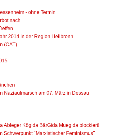
 Fessenheim - ohne Termin
rbot nach
reffen
 Jahr 2014 in der Region Heilbronn
nn (OAT)
2015
ünchen
en Naziaufmarsch am 07. März in Dessau
da Ableger Kögida BärGida Muegida blockiert!
dem Schwerpunkt "Marxistischer Feminismus"