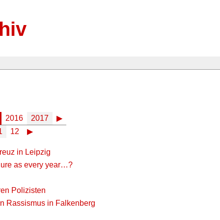
hiv
2016
2017
▶
1
12
▶
euz in Leipzig
dure as every year…?
en Polizisten
n Rassismus in Falkenberg