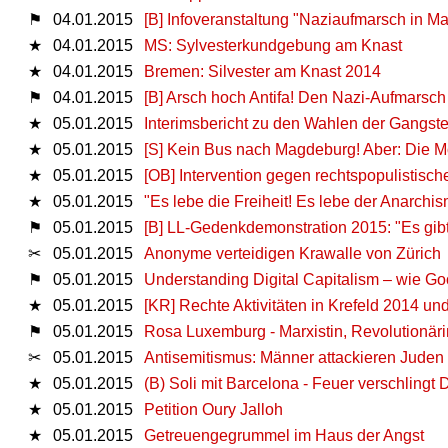
⚑
04.01.2015
[B] Infoveranstaltung "Naziaufmarsch in M
★
04.01.2015
MS: Sylvesterkundgebung am Knast
★
04.01.2015
Bremen: Silvester am Knast 2014
⚑
04.01.2015
[B] Arsch hoch Antifa! Den Nazi-Aufmars
★
05.01.2015
Interimsbericht zu den Wahlen der Gangst
★
05.01.2015
[S] Kein Bus nach Magdeburg! Aber: Die Mo
★
05.01.2015
[OB] Intervention gegen rechtspopulistisc
★
05.01.2015
"Es lebe die Freiheit! Es lebe der Anarchis
⚑
05.01.2015
[B] LL-Gedenkdemonstration 2015: "Es gibt f
✂
05.01.2015
Anonyme verteidigen Krawalle von Zürich
⚑
05.01.2015
Understanding Digital Capitalism – wie G
★
05.01.2015
[KR] Rechte Aktivitäten in Krefeld 2014 un
⚑
05.01.2015
Rosa Luxemburg - Marxistin, Revolutionärin
✂
05.01.2015
Antisemitismus: Männer attackieren Juden i
★
05.01.2015
(B) Soli mit Barcelona - Feuer verschlingt
★
05.01.2015
Petition Oury Jalloh
★
05.01.2015
Getreuengegrummel im Haus der Angst