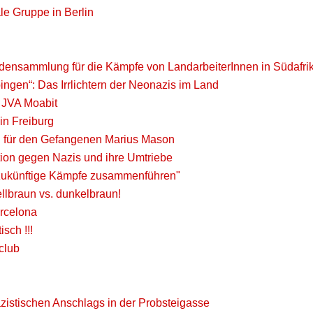
le Gruppe in Berlin
nsammlung für die Kämpfe von LandarbeiterInnen in Südafri
ngen“: Das Irrlichtern der Neonazis im Land
r JVA Moabit
in Freiburg
on für den Gefangenen Marius Mason
ion gegen Nazis und ihre Umtriebe
 zukünftige Kämpfe zusammenführen"
lbraun vs. dunkelbraun!
arcelona
sch !!!
club
istischen Anschlags in der Probsteigasse