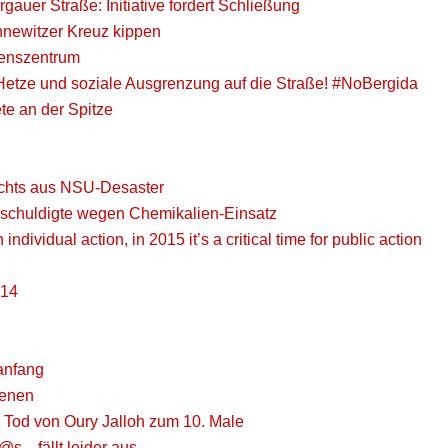
gauer Straße: Initiative fordert Schließung
newitzer Kreuz kippen
enszentrum
Hetze und soziale Ausgrenzung auf die Straße! #NoBergida
te an der Spitze
ichts aus NSU-Desaster
Beschuldigte wegen Chemikalien-Einsatz
ividual action, in 2015 it’s a critical time for public action
014
uanfang
ienen
 Tod von Oury Jalloh zum 10. Male
@s…fällt leider aus.