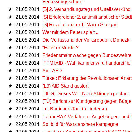
Verfassungsschutz“
★
21.05.2014
[B] 2. Verhandlungstag und Urteilsverkü
★
21.05.2014
[S] Erfolgreicher 2. antimilitaristischer S
★
21.05.2014
[S] Revolutionärer 1. Mai in Stuttgart
★
21.05.2014
Wer mit dem Feuer spielt...
★
21.05.2014
Die Verfassung der Volksrepublik Donezk:
★
21.05.2014
“Fate” or Murder?
★
21.05.2014
Friedensmahnwache gegen Bundeswehremp
★
21.05.2014
[FFM] AfD - Wahlkämpfer wird handgreiflic
★
21.05.2014
Anti-AFD
★
21.05.2014
Türkei: Erklärung der Revolutionären Anar
★
21.05.2014
(Lö) AfD Stand gestört
★
22.05.2014
[DEG] Dieses WE: Nazi-Aktionen geplant
★
22.05.2014
[TÜ] Bericht zur Kundgebung gegen Bürg
★
22.05.2014
Le: Barricade-Tour in Lindenau
★
22.05.2014
1 Jahr RAZ-Verfahren - Angehörigen- und 
★
22.05.2014
Solibild für Warstartshere kampagne
★
22.05.2014
Lautstarke Kundgebung gegen NATO-Manö