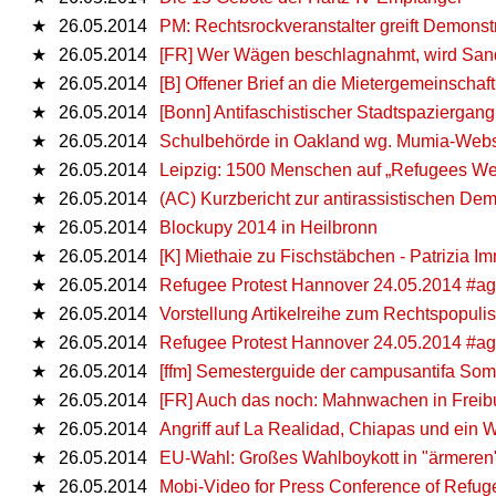
★
26.05.2014
PM: Rechtsrockveranstalter greift Demonst
★
26.05.2014
[FR] Wer Wägen beschlagnahmt, wird Sand
★
26.05.2014
[B] Offener Brief an die Mietergemeinschaft
★
26.05.2014
[Bonn] Antifaschistischer Stadtspaziergang
★
26.05.2014
Schulbehörde in Oakland wg. Mumia-Webse
★
26.05.2014
Leipzig: 1500 Menschen auf „Refugees W
★
26.05.2014
(AC) Kurzbericht zur antirassistischen Dem
★
26.05.2014
Blockupy 2014 in Heilbronn
★
26.05.2014
[K] Miethaie zu Fischstäbchen - Patrizia I
★
26.05.2014
Refugee Protest Hannover 24.05.2014 #a
★
26.05.2014
Vorstellung Artikelreihe zum Rechtspopuli
★
26.05.2014
Refugee Protest Hannover 24.05.2014 #a
★
26.05.2014
[ffm] Semesterguide der campusantifa So
★
26.05.2014
[FR] Auch das noch: Mahnwachen in Freib
★
26.05.2014
Angriff auf La Realidad, Chiapas und ein 
★
26.05.2014
EU-Wahl: Großes Wahlboykott in "ärmeren
★
26.05.2014
Mobi-Video for Press Conference of Refu