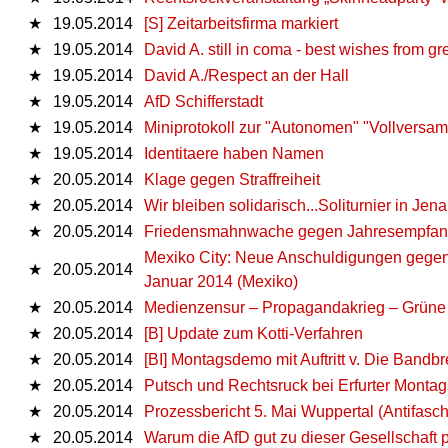
★
19.05.2014
[S] Zeitarbeitsfirma markiert
★
19.05.2014
David A. still in coma - best wishes from g
★
19.05.2014
David A./Respect an der Hall
★
19.05.2014
AfD Schifferstadt
★
19.05.2014
Miniprotokoll zur "Autonomen" "Vollvers
★
19.05.2014
Identitaere haben Namen
★
20.05.2014
Klage gegen Straffreiheit
★
20.05.2014
Wir bleiben solidarisch...Soliturnier in Jena
★
20.05.2014
Friedensmahnwache gegen Jahresempfang
Mexiko City: Neue Anschuldigungen gegen 
★
20.05.2014
Januar 2014 (Mexiko)
★
20.05.2014
Medienzensur – Propagandakrieg – Grüne P
★
20.05.2014
[B] Update zum Kotti-Verfahren
★
20.05.2014
[BI] Montagsdemo mit Auftritt v. Die Bandbr
★
20.05.2014
Putsch und Rechtsruck bei Erfurter Mont
★
20.05.2014
Prozessbericht 5. Mai Wuppertal (Antifasc
★
20.05.2014
Warum die AfD gut zu dieser Gesellschaft 