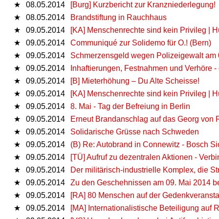
★
08.05.2014
[Burg] Kurzbericht zur Kranzniederlegung!
★
08.05.2014
Brandstiftung in Rauchhaus
★
09.05.2014
[KA] Menschenrechte sind kein Privileg | H
★
09.05.2014
Communiqué zur Solidemo für O.! (Bern)
★
09.05.2014
Schmerzensgeld wegen Polizeigewalt am 
★
09.05.2014
Inhaftierungen, Festnahmen und Verhöre - 
★
09.05.2014
[B] Mieterhöhung – Du Alte Scheisse!
★
09.05.2014
[KA] Menschenrechte sind kein Privileg | H
★
09.05.2014
8. Mai - Tag der Befreiung in Berlin
★
09.05.2014
Erneut Brandanschlag auf das Georg von
★
09.05.2014
Solidarische Grüsse nach Schweden
★
09.05.2014
(B) Re: Autobrand in Connewitz - Bosch Si
★
09.05.2014
[TÜ] Aufruf zu dezentralen Aktionen - Ver
★
09.05.2014
Der militärisch-industrielle Komplex, die 
★
09.05.2014
Zu den Geschehnissen am 09. Mai 2014 b
★
09.05.2014
[RA] 80 Menschen auf der Gedenkveransta
★
09.05.2014
[MA] Internationalistische Beteiligung auf 