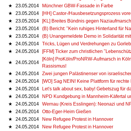
★
23.05.2014
Münchner GBW-Fassade in Farbe
★
23.05.2014
[HH] Castor-/Hausbesetzungsprozess vorer
★
23.05.2014
[KL] Breites Bündnis gegen Naziaufmarsc
★
23.05.2014
(B) Bericht: "Kein ruhiges Hinterland für N
★
23.05.2014
(B) Unangemeldete Demo in Solidarität mi
★
24.05.2014
Tricks, Lügen und Verdrehungen zu Gorlebe
★
24.05.2014
[FFM] Ticker zum christlichen "Lebenschüt
[Köln] ProKöln/ProNRW-Aufmarsch in Köln-R
★
24.05.2014
Rassismus!
★
24.05.2014
Zwei jungen Palästinenser von israelische
★
24.05.2014
[WO] Sag NEIN! Keine Plattform für rechte
★
24.05.2014
Let's talk about sex, baby! Gebetszug für
★
24.05.2014
NPD Kundgebung in Mannheim-Käfertal u
★
24.05.2014
Wernau (Kreis Esslingen): Neonazi und NP
★
24.05.2014
Otto-Eger-Heim Gießen
★
24.05.2014
New Refugee Protest in Hannover
★
24.05.2014
New Refugee Protest in Hannover