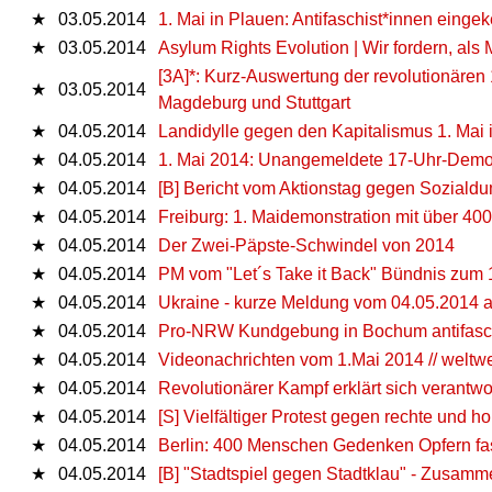
★
03.05.2014
1. Mai in Plauen: Antifaschist*innen eingek
★
03.05.2014
Asylum Rights Evolution | Wir fordern, als
[3A]*: Kurz-Auswertung der revolutionären
★
03.05.2014
Magdeburg und Stuttgart
★
04.05.2014
Landidylle gegen den Kapitalismus 1. Mai 
★
04.05.2014
1. Mai 2014: Unangemeldete 17-Uhr-Demo
★
04.05.2014
[B] Bericht vom Aktionstag gegen Soziald
★
04.05.2014
Freiburg: 1. Maidemonstration mit über 40
★
04.05.2014
Der Zwei-Päpste-Schwindel von 2014
★
04.05.2014
PM vom "Let´s Take it Back" Bündnis zum 1
★
04.05.2014
Ukraine - kurze Meldung vom 04.05.2014
★
04.05.2014
Pro-NRW Kundgebung in Bochum antifaschi
★
04.05.2014
Videonachrichten vom 1.Mai 2014 // weltwe
★
04.05.2014
Revolutionärer Kampf erklärt sich verantwo
★
04.05.2014
[S] Vielfältiger Protest gegen rechte und 
★
04.05.2014
Berlin: 400 Menschen Gedenken Opfern fa
★
04.05.2014
[B] "Stadtspiel gegen Stadtklau" - Zusam