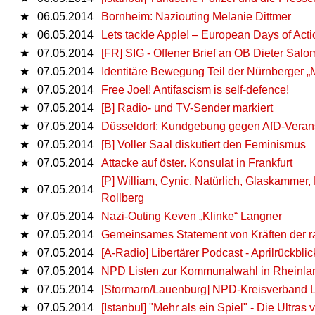
★
06.05.2014
Bornheim: Naziouting Melanie Dittmer
★
06.05.2014
Lets tackle Apple! – European Days of Acti
★
07.05.2014
[FR] SIG - Offener Brief an OB Dieter Sal
★
07.05.2014
Identitäre Bewegung Teil der Nürnberger
★
07.05.2014
Free Joel! An­ti­fa­scism is self-​de­fence!
★
07.05.2014
[B] Radio- und TV-Sender markiert
★
07.05.2014
Düsseldorf: Kundgebung gegen AfD-Veran
★
07.05.2014
[B] Voller Saal diskutiert den Feminismus
★
07.05.2014
Attacke auf öster. Konsulat in Frankfurt
[P] William, Cynic, Natürlich, Glaskammer
★
07.05.2014
Rollberg
★
07.05.2014
Nazi-Outing Keven „Klinke“ Langner
★
07.05.2014
Gemeinsames Statement von Kräften der ra
★
07.05.2014
[A-Radio] Libertärer Podcast - Aprilrückbli
★
07.05.2014
NPD Listen zur Kommunalwahl in Rheinla
★
07.05.2014
[Stormarn/Lauenburg] NPD-Kreisverband 
★
07.05.2014
[Istanbul] "Mehr als ein Spiel" - Die Ultras 