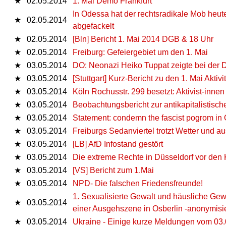
★
02.05.2014
1. Mai Demo Frankfurt
In Odessa hat der rechtsradikale Mob he
★
02.05.2014
abgefackelt
★
02.05.2014
[Bln] Bericht 1. Mai 2014 DGB & 18 Uhr
★
02.05.2014
Freiburg: Gefeiergebiet um den 1. Mai
★
03.05.2014
DO: Neonazi Heiko Tuppat zeigte bei der 
★
03.05.2014
[Stuttgart] Kurz-Bericht zu den 1. Mai Aktivi
★
03.05.2014
Köln Rochusstr. 299 besetzt: Aktivist-inne
★
03.05.2014
Beobachtungsbericht zur antikapitalistisc
★
03.05.2014
Statement: condemn the fascist pogrom in
★
03.05.2014
Freiburgs Sedanviertel trotzt Wetter und 
★
03.05.2014
[LB] AfD Infostand gestört
★
03.05.2014
Die extreme Rechte in Düsseldorf vor d
★
03.05.2014
[VS] Bericht zum 1.Mai
★
03.05.2014
NPD- Die falschen Friedensfreunde!
1. Sexualisierte Gewalt und häusliche Gewal
★
03.05.2014
einer Ausgehszene in Osberlin -anonymisie
★
03.05.2014
Ukraine - Einige kurze Meldungen vom 03