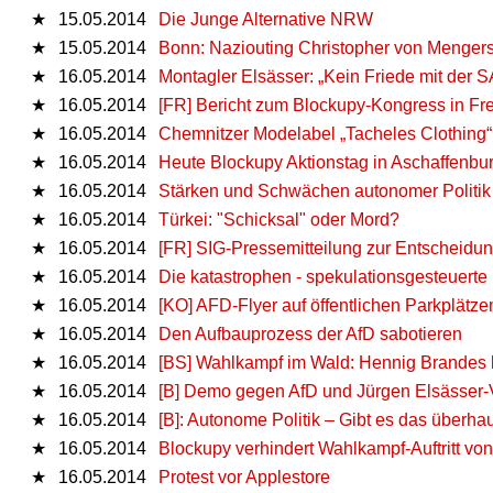
★
15.05.2014
Die Junge Alternative NRW
★
15.05.2014
Bonn: Naziouting Christopher von Menger
★
16.05.2014
Montagler Elsässer: „Kein Friede mit der SA
★
16.05.2014
[FR] Bericht zum Blockupy-Kongress in Fr
★
16.05.2014
Chemnitzer Modelabel „Tacheles Clothing“ 
★
16.05.2014
Heute Blockupy Aktionstag in Aschaffenbu
★
16.05.2014
Stärken und Schwächen autonomer Politik 
★
16.05.2014
Türkei: "Schicksal" oder Mord?
★
16.05.2014
[FR] SIG-Pressemitteilung zur Entscheidu
★
16.05.2014
Die katastrophen - spekulationsgesteuerte
★
16.05.2014
[KO] AFD-Flyer auf öffentlichen Parkplätze
★
16.05.2014
Den Aufbauprozess der AfD sabotieren
★
16.05.2014
[BS] Wahlkampf im Wald: Hennig Brandes b
★
16.05.2014
[B] Demo gegen AfD und Jürgen Elsässer-
★
16.05.2014
[B]: Autonome Politik – Gibt es das überha
★
16.05.2014
Blockupy verhindert Wahlkampf-Auftritt von
★
16.05.2014
Protest vor Applestore