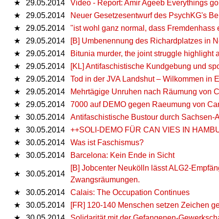
★
29.05.2014
Video - Report: Amir Ageeb Everythings gon
★
29.05.2014
Neuer Gesetzesentwurf des PsychKG's Berl
★
29.05.2014
"ist wohl ganz normal, dass Fremdenhass en
★
29.05.2014
[B] Umbenennung des Richardplatzes in N
★
29.05.2014
Bitunia murder, the joint struggle highlight 
★
29.05.2014
[KL] Antifaschistische Kundgebung und sp
★
29.05.2014
Tod in der JVA Landshut – Wilkommen in E
★
29.05.2014
Mehrtägige Unruhen nach Räumung von Can
★
29.05.2014
7000 auf DEMO gegen Raeumung von Can
★
30.05.2014
Antifaschistische Bustour durch Sachsen-A
★
30.05.2014
++SOLI-DEMO FÜR CAN VIES IN HAMB
★
30.05.2014
Was ist Faschismus?
★
30.05.2014
Barcelona: Kein Ende in Sicht
[B] Jobcenter Neukölln lässt ALG2-Empfä
★
30.05.2014
Zwangsräumungen.
★
30.05.2014
Calais: The Occupation Continues
★
30.05.2014
[FR] 120-140 Menschen setzen Zeichen g
★
30.05.2014
Solidarität mit der Gefangenen-­Gewerkschaf