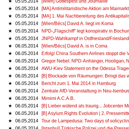
★
05.05.2014
[Wien] Gottespest und Journaille
★
05.05.2014
[MA] Antimilitaristische Aktion am Maimarkt
★
05.05.2014
[MA] 1. Mai Nachbereitung des Antikapita
★
05.05.2014
[Wien/Bécs] David A. liegt im Koma
★
05.05.2014
NPD-„Flagschiff” legt konspirativ in Bochu
★
05.05.2014
JNPD-Wahlkampf in Ostfriesland/Friesland
★
06.05.2014
[Wien/Bécs] David A. is in Coma
★
06.05.2014
Erfolg! China Southern Airlines stoppt die 
★
06.05.2014
Gregor Nebel: NPD-Anhänger, Hooligan, N
★
06.05.2014
AWU-Kiev Statement on the Odessa Trage
★
06.05.2014
[B] Blockade von Räumungen: Bringt das 
★
06.05.2014
Bericht zum 1. Mai 2014 in Hamburg
★
06.05.2014
Zentrale AfD-Veranstaltung in Neu-Isenburg
★
06.05.2014
Mimimi A.C.A.B.
★
06.05.2014
[B] Lieber wütend als traurig... Jobcenter Mü
★
06.05.2014
[B] Asylum Rights Evolution | 2. Pressemitt
★
06.05.2014
Tour de Lampedusa: Two days of solicycli
★
06.05.2014
[Istanbul] Türkische Polizei und die Pressef