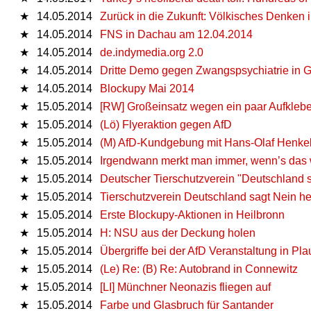
★
14.05.2014
Zurück in die Zukunft: Völkisches Denken 
★
14.05.2014
FNS in Dachau am 12.04.2014
★
14.05.2014
de.indymedia.org 2.0
★
14.05.2014
Dritte Demo gegen Zwangspsychiatrie in G
★
14.05.2014
Blockupy Mai 2014
★
15.05.2014
[RW] Großeinsatz wegen ein paar Aufkleb
★
15.05.2014
(Lö) Flyeraktion gegen AfD
★
15.05.2014
(M) AfD-Kundgebung mit Hans-Olaf Henke
★
15.05.2014
Ir­gend­wann merkt man immer, wenn’s das
★
15.05.2014
Deutscher Tierschutzverein "Deutschland 
★
15.05.2014
Tierschutzverein Deutschland sagt Nein h
★
15.05.2014
Erste Blockupy-Aktionen in Heilbronn
★
15.05.2014
H: NSU aus der Deckung holen
★
15.05.2014
Übergriffe bei der AfD Veranstaltung in Pl
★
15.05.2014
(Le) Re: (B) Re: Autobrand in Connewitz
★
15.05.2014
[LI] Münchner Neonazis fliegen auf
★
15.05.2014
Farbe und Glasbruch für Santander