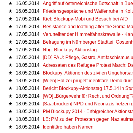
★
16.05.2014
Angriff auf österreichische Botschaft in Bu
★
16.05.2014
Friedensgespräche und Waffenruhe in Ko
★
17.05.2014
Kiel: Blockupy-Mobi und Besuch bei AfD
★
17.05.2014
Resistance and loathing after the Soma M
★
17.05.2014
Verurteilter der Himmelfahrtskrawalle - K
★
17.05.2014
Befragung im Nürnberger Stadtteil Gosten
★
17.05.2014
Nbg: Blockupy Aktionstag
★
17.05.2014
[DD] FAU: Pflege, Gastro, Antifaschismus
★
18.05.2014
Adressaten des Refugee Protest March: D
★
18.05.2014
Blockupy: Aktionen des zivilen Ungehorsam
★
18.05.2014
[Wien] Polizei prügelt identitäre Demo dur
★
18.05.2014
Bericht Blockupy-Aktionstag 17.5.14 in Stut
★
18.05.2014
[WO] „Bürgerwehr für Recht und Ordnung“
★
18.05.2014
[Saarbrücken] NPD und Neonazis hetzen 
★
18.05.2014
PM Blockupy 2014 - Erfolgreicher Aktionsta
★
18.05.2014
LE: PM zu den Protesten gegen Naziaufm
★
18.05.2014
Identitäre haben Namen