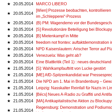
★
20.05.2014
MARCO LIBERO
[Wien] Prozesse beobachten, kontrollier
★
20.05.2014
im „Schlepperei“-Prozess
★
20.05.2014
(B) PM: Wagendemo vor der Bundesgeschäf
★
20.05.2014
[S] Revolutionäre Beteiligung bei Blocku
★
20.05.2014
[B] Mietenkampf in Mitte
★
20.05.2014
freedom not frontex: auftaktdemonstration 
★
20.05.2014
NPD Kaiserslautern: Arischer Terror auf Pla
★
20.05.2014
Venezuela: Was geht ab?
★
20.05.2014
Eine Blattkritik (Teil 1) : neues deutschland
★
21.05.2014
[S]: Wahlkampfauftritt von Lucke gestört
★
21.05.2014
[ME] AfD-Spitzenkandidat war Pressesprec
★
21.05.2014
Die NPD am 1. Mai in Brandenburg – Gewal
★
21.05.2014
Leipzig: Nasskalter Reinfall für Nazis in L
★
21.05.2014
[Bécs] Neues A-Radio zu Graffiti und Anti
★
21.05.2014
[MA] Antikapitalistische Aktion zu Blockupy
Regensburg: Demonstration und Podiumsdis
★
21.05.2014