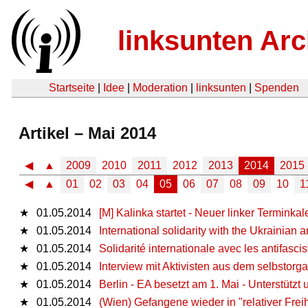
linksunten Arc
Startseite
|
Idee
|
Moderation
|
linksunten
|
Spenden
Artikel – Mai 2014
◀
▲
2009
2010
2011
2012
2013
2014
2015
◀
▲
01
02
03
04
05
06
07
08
09
10
1
★
01.05.2014
[M] Kalinka startet - Neuer linker Termink
★
01.05.2014
International solidarity with the Ukrainian an
★
01.05.2014
Solidarité internationale avec les antifasci
★
01.05.2014
Interview mit Aktivisten aus dem selbstor
★
01.05.2014
Berlin - EA besetzt am 1. Mai - Unterstützt 
★
01.05.2014
(Wien) Gefangene wieder in "relativer Freih