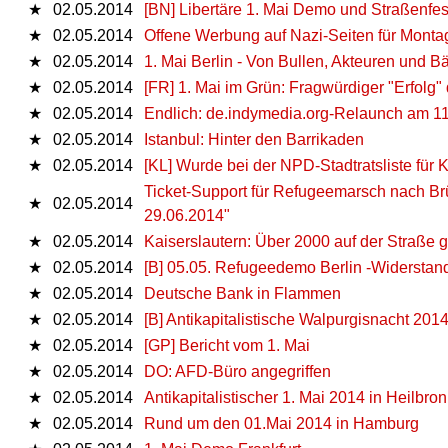
★
02.05.2014
[BN] Libertäre 1. Mai Demo und Straßenfe
★
02.05.2014
Offene Werbung auf Nazi-Seiten für Mont
★
02.05.2014
1. Mai Berlin - Von Bullen, Akteuren und B
★
02.05.2014
[FR] 1. Mai im Grün: Fragwürdiger "Erfolg" 
★
02.05.2014
Endlich: de.indymedia.org-Relaunch am 11
★
02.05.2014
Istanbul: Hinter den Barrikaden
★
02.05.2014
[KL] Wurde bei der NPD-Stadtratsliste für 
Ticket-Support für Refugeemarsch nach Brü
★
02.05.2014
29.06.2014"
★
02.05.2014
Kaiserslautern: Über 2000 auf der Straße 
★
02.05.2014
[B] 05.05. Refugeedemo Berlin -Widerstand 
★
02.05.2014
Deutsche Bank in Flammen
★
02.05.2014
[B] Antikapitalistische Walpurgisnacht 201
★
02.05.2014
[GP] Bericht vom 1. Mai
★
02.05.2014
DO: AFD-Büro angegriffen
★
02.05.2014
Antikapitalistischer 1. Mai 2014 in Heilbro
★
02.05.2014
Rund um den 01.Mai 2014 in Hamburg