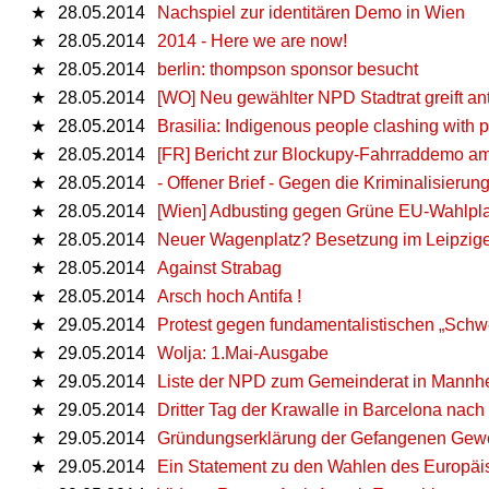
★
28.05.2014
Nachspiel zur identitären Demo in Wien
★
28.05.2014
2014 - Here we are now!
★
28.05.2014
berlin: thompson sponsor besucht
★
28.05.2014
[WO] Neu gewählter NPD Stadtrat greift a
★
28.05.2014
Brasilia: Indigenous people clashing with p
★
28.05.2014
[FR] Bericht zur Blockupy-Fahrraddemo am 
★
28.05.2014
- Offener Brief - Gegen die Kriminalisierun
★
28.05.2014
[Wien] Adbusting gegen Grüne EU-Wahlpl
★
28.05.2014
Neuer Wagenplatz? Besetzung im Leipzige
★
28.05.2014
Against Strabag
★
28.05.2014
Arsch hoch Antifa !
★
29.05.2014
Pro­test gegen fun­da­men­ta­lis­ti­schen „Schw
★
29.05.2014
Wolja: 1.Mai-Ausgabe
★
29.05.2014
Liste der NPD zum Gemeinderat in Mannh
★
29.05.2014
Dritter Tag der Krawalle in Barcelona na
★
29.05.2014
Gründungserklärung der Gefangenen Gewe
★
29.05.2014
Ein Statement zu den Wahlen des Europäi