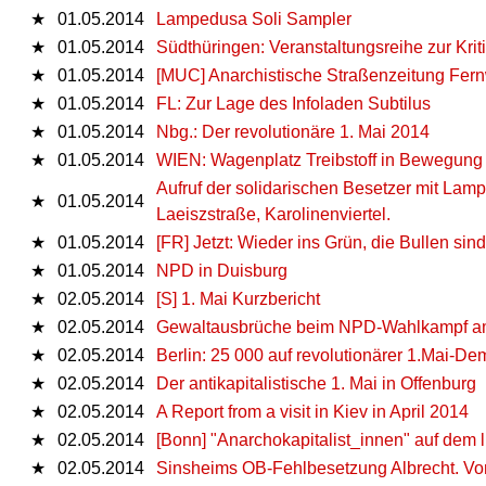
★
01.05.2014
Lampedusa Soli Sampler
★
01.05.2014
Südthüringen: Veranstaltungsreihe zur Kri
★
01.05.2014
[MUC] Anarchistische Straßenzeitung Fern
★
01.05.2014
FL: Zur Lage des Infoladen Subtilus
★
01.05.2014
Nbg.: Der revolutionäre 1. Mai 2014
★
01.05.2014
WIEN: Wagenplatz Treibstoff in Bewegung
Aufruf der solidarischen Besetzer mit Lam
★
01.05.2014
Laeiszstraße, Karolinenviertel.
★
01.05.2014
[FR] Jetzt: Wieder ins Grün, die Bullen sin
★
01.05.2014
NPD in Duisburg
★
02.05.2014
[S] 1. Mai Kurzbericht
★
02.05.2014
Gewaltausbrüche beim NPD-Wahlkampf am
★
02.05.2014
Berlin: 25 000 auf revolutionärer 1.Mai-De
★
02.05.2014
Der antikapitalistische 1. Mai in Offenburg
★
02.05.2014
A Report from a visit in Kiev in April 2014
★
02.05.2014
[Bonn] "Anarchokapitalist_innen" auf dem l
★
02.05.2014
Sinsheims OB-Fehlbesetzung Albrecht. Von