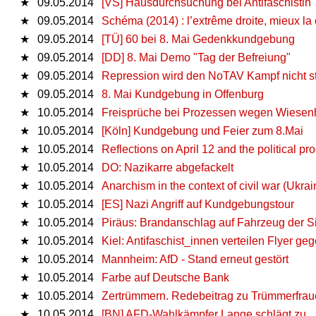
★
09.05.2014
[VS] Hausdurchsuchung bei Antifaschistin
★
09.05.2014
Schéma (2014) : l’extrême droite, mieux la
★
09.05.2014
[TÜ] 60 bei 8. Mai Gedenkkundgebung
★
09.05.2014
[DD] 8. Mai Demo "Tag der Befreiung"
★
09.05.2014
Repression wird den NoTAV Kampf nicht stop
★
09.05.2014
8. Mai Kundgebung in Offenburg
★
10.05.2014
Freisprüche bei Prozessen wegen Wiesen
★
10.05.2014
[Köln] Kundgebung und Feier zum 8.Mai
★
10.05.2014
Reflections on April 12 and the political p
★
10.05.2014
DO: Nazikarre abgefackelt
★
10.05.2014
Anarchism in the context of civil war (Ukrai
★
10.05.2014
[ES] Nazi Angriff auf Kundgebungstour
★
10.05.2014
Piräus: Brandanschlag auf Fahrzeug der S
★
10.05.2014
Kiel: Antifaschist_innen verteilen Flyer g
★
10.05.2014
Mannheim: AfD - Stand erneut gestört
★
10.05.2014
Farbe auf Deutsche Bank
★
10.05.2014
Zertrümmern. Redebeitrag zu Trümmerfrau
★
10.05.2014
[BN] AFD-Wahlkämpfer Lange schlägt zu