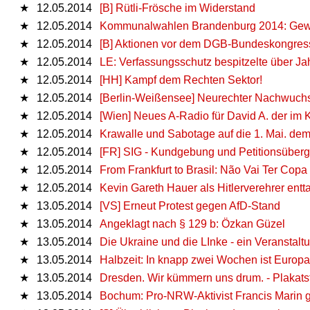
★
12.05.2014
[B] Rütli-Frösche im Widerstand
★
12.05.2014
Kommunalwahlen Brandenburg 2014: Gewal
★
12.05.2014
[B] Aktionen vor dem DGB-Bundeskongres
★
12.05.2014
LE: Verfassungsschutz bespitzelte über Ja
★
12.05.2014
[HH] Kampf dem Rechten Sektor!
★
12.05.2014
[Berlin-Weißensee] Neurechter Nachwuch
★
12.05.2014
[Wien] Neues A-Radio für David A. der im 
★
12.05.2014
Krawalle und Sabotage auf die 1. Mai. de
★
12.05.2014
[FR] SIG - Kundgebung und Petitionsüber
★
12.05.2014
From Frankfurt to Brasil: Não Vai Ter Copa
★
12.05.2014
Kevin Gareth Hauer als Hitlerverehrer entta
★
13.05.2014
[VS] Erneut Protest gegen AfD-Stand
★
13.05.2014
Angeklagt nach § 129 b: Özkan Güzel
★
13.05.2014
Die Ukraine und die LInke - ein Veranstalt
★
13.05.2014
Halbzeit: In knapp zwei Wochen ist Europ
★
13.05.2014
Dresden. Wir kümmern uns drum. - Plakats
★
13.05.2014
Bochum: Pro-NRW-Aktivist Francis Marin 