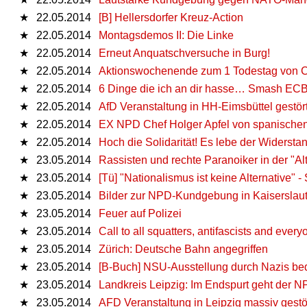
★
22.05.2014
[B] Hellersdorfer Kreuz-Action
★
22.05.2014
Montagsdemos II: Die Linke
★
22.05.2014
Erneut Anquatschversuche in Burg!
★
22.05.2014
Aktionswochenende zum 1 Todestag von C
★
22.05.2014
6 Dinge die ich an dir hasse… Smash ECB
★
22.05.2014
AfD Veranstaltung in HH-Eimsbüttel gestör
★
22.05.2014
EX NPD Chef Holger Apfel von spanischen
★
22.05.2014
Hoch die Solidarität! Es lebe der Widerstan
★
23.05.2014
Rassisten und rechte Paranoiker in der "Al
★
23.05.2014
[Tü] "Nationalismus ist keine Alternative" -
★
23.05.2014
Bilder zur NPD-Kundgebung in Kaiserslau
★
23.05.2014
Feuer auf Polizei
★
23.05.2014
Call to all squatters, antifascists and every
★
23.05.2014
Zürich: Deutsche Bahn angegriffen
★
23.05.2014
[B-Buch] NSU-Ausstellung durch Nazis be
★
23.05.2014
Landkreis Leipzig: Im Endspurt geht der N
★
23.05.2014
AFD Veranstaltung in Leipzig massiv gestö