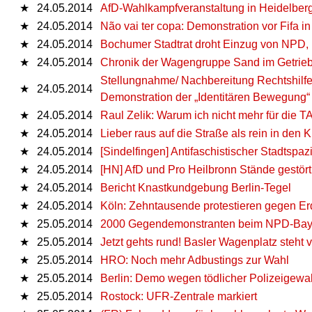
★
24.05.2014
AfD-Wahlkampfveranstaltung in Heidelberg 
★
24.05.2014
Não vai ter copa: Demonstration vor Fifa in
★
24.05.2014
Bochumer Stadtrat droht Einzug von NPD
★
24.05.2014
Chronik der Wagengruppe Sand im Getrieb
Stellungnahme/ Nachbereitung Rechtshilfe
★
24.05.2014
Demonstration der „Identitären Bewegung“
★
24.05.2014
Raul Zelik: Warum ich nicht mehr für die T
★
24.05.2014
Lieber raus auf die Straße als rein in den K
★
24.05.2014
[Sindelfingen] Antifaschistischer Stadtsp
★
24.05.2014
[HN] AfD und Pro Heilbronn Stände gestört
★
24.05.2014
Bericht Knastkundgebung Berlin-Tegel
★
24.05.2014
Köln: Zehntausende protestieren gegen 
★
25.05.2014
2000 Gegendemonstranten beim NPD-Bayer
★
25.05.2014
Jetzt gehts rund! Basler Wagenplatz steht
★
25.05.2014
HRO: Noch mehr Adbustings zur Wahl
★
25.05.2014
Berlin: Demo wegen tödlicher Polizeigewalt
★
25.05.2014
Rostock: UFR-Zentrale markiert