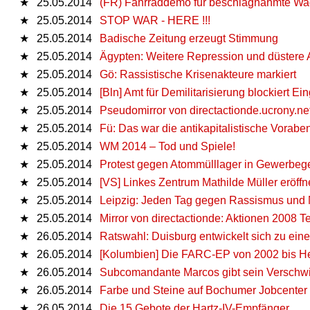
★
25.05.2014
(FR) Fahrraddemo für beschlagnahmte W
★
25.05.2014
STOP WAR - HERE !!!
★
25.05.2014
Badische Zeitung erzeugt Stimmung
★
25.05.2014
Ägypten: Weitere Repression und düstere 
★
25.05.2014
Gö: Rassistische Krisenakteure markiert
★
25.05.2014
[Bln] Amt für Demilitarisierung blockiert Ei
★
25.05.2014
Pseudomirror von directactionde.ucrony.ne
★
25.05.2014
Fü: Das war die antikapitalistische Vora
★
25.05.2014
WM 2014 – Tod und Spiele!
★
25.05.2014
Protest gegen Atommülllager in Gewerbeg
★
25.05.2014
[VS] Linkes Zentrum Mathilde Müller eröffne
★
25.05.2014
Leipzig: Jeden Tag gegen Rassismus und
★
25.05.2014
Mirror von directactionde: Aktionen 2008 Te
★
26.05.2014
Ratswahl: Duisburg entwickelt sich zu ein
★
26.05.2014
[Kolumbien] Die FARC-EP von 2002 bis H
★
26.05.2014
Subcomandante Marcos gibt sein Verschw
★
26.05.2014
Farbe und Steine auf Bochumer Jobcenter
★
26.05.2014
Die 15 Gebote der Hartz-IV-Empfänger