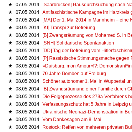
★
07.05.2014
[Saarbrücken] Hausdurchsuchung nach Na
★
07.05.2014
Antifaschistische Kampagne im Harzkreis g
★
07.05.2014
[MA] Der 1. Mai 2014 in Mannheim – eine N
★
08.05.2014
[KI] Transpi zur Befreiung
★
08.05.2014
[B] Zwangsräumung von Mohamed S. in Be
★
08.05.2014
[SNH] Solidarische Spontanaktion
★
08.05.2014
[DD] Tag der Befreiung vom Hitlerfaschism
★
08.05.2014
[P] Rassistische Stimmungsmache gegen Fl
★
08.05.2014
»Duisburg, mon Amour«!?: Demonstrant*inn
★
08.05.2014
70 Jahre Bomben auf Freiburg
★
08.05.2014
Schöner autonomer 1. Mai in Wuppertal und
★
08.05.2014
[B] Zwangsräumung einer Familie durch
★
08.05.2014
Die Folgeprozesse des 278a-Verfahrens b
★
08.05.2014
Verfassungsschutz hat 5 Jahre in Leipzig 
★
08.05.2014
Ukrai­ni­sche Neo­na­zi-De­mons­tra­ti­on in Ber
★
08.05.2014
Vom Dankesagen am 8. Mai
★
08.05.2014
Rostock: Reifen von mehreren privaten Bu