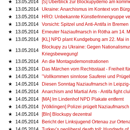
★
13.05.2014
[S] Überblick zur Blockupydemo am kom
★
13.05.2014
Ukraine: Anarchismus im Kontext von Bürg
★
13.05.2014
HRO: Unbekannte KünstlerInnengruppe ve
★
13.05.2014
Vorsicht: Spitzel und Anti-Antifa in Breme
★
13.05.2014
Erneuter Naziaufmarsch in Rötha am 14. 
★
13.05.2014
[KL] NPD plant Kundgebung am 22. Mai in 
Blockupy zu Ukraine: Gegen Nationalismus u
★
13.05.2014
Kriegsbewegung!
★
13.05.2014
An die Montagsdemonstrationen
★
13.05.2014
Das Märchen vom Rechtsstaat - Freiheit für
★
14.05.2014
"Vollkommen sinnlose Sauferei und Prügele
★
14.05.2014
Diesen Sonntag Naziaufmarsch in Leipzig
★
14.05.2014
Anarchism and Martial Arts - Antifa fight cl
★
14.05.2014
[MA] Im Lindenhof NPD Plakate entfernt
★
14.05.2014
[Völklingen] Polizei prügelt Naziaufmarsch
★
14.05.2014
[Bln] Blockupy dezentral
★
14.05.2014
Bericht der Linksjugend Ortenau zur Orten
★
14.05.2014
Turkey’s neoliberal death toll: Hundreds o