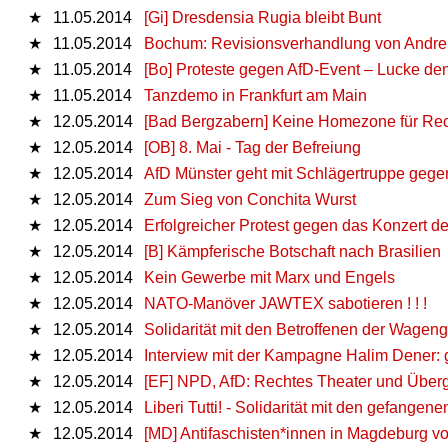
★
11.05.2014
[Gi] Dresdensia Rugia bleibt Bunt
★
11.05.2014
Bochum: Revisionsverhandlung von Andr
★
11.05.2014
[Bo] Proteste gegen AfD-Event – Lucke den
★
11.05.2014
Tanzdemo in Frankfurt am Main
★
12.05.2014
[Bad Bergzabern] Keine Homezone für Rec
★
12.05.2014
[OB] 8. Mai - Tag der Befreiung
★
12.05.2014
AfD Münster geht mit Schlägertruppe gegen
★
12.05.2014
Zum Sieg von Conchita Wurst
★
12.05.2014
Erfolgreicher Protest gegen das Konzert
★
12.05.2014
[B] Kämpferische Botschaft nach Brasilien
★
12.05.2014
Kein Gewerbe mit Marx und Engels
★
12.05.2014
NATO-Manöver JAWTEX sabotieren ! ! !
★
12.05.2014
Solidarität mit den Betroffenen der Wagen
★
12.05.2014
Interview mit der Kampagne Halim Dener: ge
★
12.05.2014
[EF] NPD, AfD: Rechtes Theater und Übergr
★
12.05.2014
Liberi Tutti! - Solidarität mit den gefangen
★
12.05.2014
[MD] Antifaschisten*innen in Magdeburg v