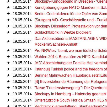
★
18.05.2014
Blockupy-Kundgebung in Dresden - “Grenze
★
18.05.2014
Kundgebung gegen NATO-Manöver in Sal
★
18.05.2014
Berlin: Gedenkdemo für die Opfer von So
★
18.05.2014
(Stuttgart) AfD- Geschäftsstelle und - Funkt
★
18.05.2014
Blockupy Düsseldorf: Protestaktion vor d
★
19.05.2014
Schlachtfabrik in Wietze blockiert!
Das Aktionsbündnis MASTANLAGEN WIDERS
★
19.05.2014
Möckern/Sachsen-Anhalt
★
19.05.2014
Pro NRWler: "Lernt, wo man tödliche Schüss
★
19.05.2014
Wahlen 2014: Broschüre zu NPD-Kandidat
★
19.05.2014
[MD] Abschiebung der Familie Haji verhind
★
19.05.2014
[Istanbul] Turkish police and the freedom o
★
19.05.2014
Berliner Mahnwachen Hauptorga setzt Erfu
★
19.05.2014
[B] Bevorstehende Räumung der Refugees 
★
19.05.2014
"Neue 'Friedensbewegung'": Die Querfront, 
★
19.05.2014
Blockupy in Hamburg – Hafencity geentert
★
19.05.2014
Unterstützt die South Florida Smash HLS 9
★
19.05.2014
Rechtsrockveranstaltung „Skinheadparty“ 