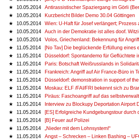
★
10.05.2014
Antirassistischer Spaziergang im Görli (Ber
★
10.05.2014
Kurzbericht Bilder Demo 30.04 Göttingen
★
10.05.2014
Wien: U-Haft für Josef verlängert; Prozess 
★
10.05.2014
Auch in der Demokratie ist alles doof. Wi
★
10.05.2014
Volos, Griechenland: Bekennung für Angrif
★
11.05.2014
[No Tav] Die beglückende Erfüllung eines
★
11.05.2014
Düsseldorf: Spontandemo für Geflüchtete in
★
11.05.2014
Paris: Botschaft Weißrusslands in Solidari
★
11.05.2014
Frankreich: Angriff auf Air France-Büro in
★
11.05.2014
Düsseldorf: demonstration in support of the 
★
11.05.2014
Moskau: ELF /FAI/FRI bekennt sich zu Br
★
11.05.2014
Piräus: Faschoangriff auf das selbstverwa
★
11.05.2014
Interview zu Blockupy Deportation Airport 
★
11.05.2014
[ES] Erfolgreiche Kundgebungstour durch 
★
11.05.2014
[B] Feuer auf Polizei
★
11.05.2014
„Nieder mit dem Lohnsystem!“
★
11.05.2014
Angst – Schre­cken – Lin­ken Ba­shing – UFOs