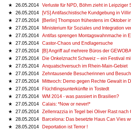
★
26.05.2014
Verluste für NPD, Böhm zieht in Leipziger S
★
26.05.2014
[VS] Antifaschistische Kundgebung in Vill
★
27.05.2014
[Berlin] Thompson frühestens im Oktober in
★
27.05.2014
Ministerium für Soziales und Integration ve
★
27.05.2014
Antifas sprengen Montagswahnmache in Er
★
27.05.2014
Castor-Chaos und Endlagersuche
★
27.05.2014
[B] Angriff auf mehrere Büros der GEWOB
★
27.05.2014
Die Onkelznacht Schweiz – ein Festival mi
★
27.05.2014
Anquatschversuch im Rhein-Main-Gebiet
★
27.05.2014
Zehntausende Besucherinnen und Besucher
★
27.05.2014
Mittwoch: Demo gegen Rechte Gewalt in 
★
27.05.2014
Flüchtlingsunterkünfte in Tostedt
★
27.05.2014
WM 2014 - was passiert in Brasilien?
★
27.05.2014
Calais: *Now or never!*
★
27.05.2014
Zellenrazzia in Tegel bei Oliver Rast nac
★
28.05.2014
Barcelona: Das besetzte Haus Can Vies wu
★
28.05.2014
Deportation ist Terror !