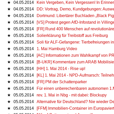
★
04.05.2014
Kein Vergeben, Kein Vergessen! In Erinne
★
04.05.2014
DD: Vortrag, Demo, Kundgebungen: Auswer
★
04.05.2014
Dortmund: Libertärer Buchladen „Black Pig
★
05.05.2014
[VS] Protest gegen AfD-Infostand in Villing
★
05.05.2014
[FR] Rund 400 Menschen auf revolutionärer
★
05.05.2014
Solierklärung für Treibstoff aus Freiburg
★
05.05.2014
Soli für ALF-Gefangene: Tierbefreiungen i
★
05.05.2014
1. Mai Hamburg Video
★
05.05.2014
[AC] Informationen zum Wahlkampf von 
★
05.05.2014
[B-UKR] Kommentare zum ARAB Mobilisi
★
05.05.2014
[HH] 1. Mai 2014 - Rise up!
★
05.05.2014
[KL] 1. Mai 2014 - NPD-Aufmarsch: Teilne
★
05.05.2014
[FR] PM der Schattenparker
★
05.05.2014
Für einen unberechenbaren autonomen 1.Ma
★
05.05.2014
rev. 1. Mai in Nbg - mit dabei: Blockupy
★
05.05.2014
Alternative für Deutschland? Nie wieder Deu
★
05.05.2014
[FFM] Immobilien-Container im Europavierte