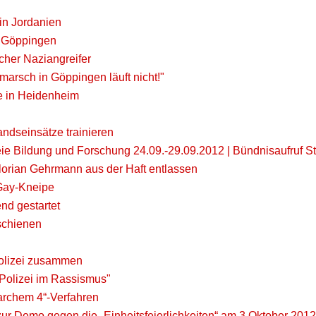
in Jordanien
n Göppingen
cher Naziangreifer
marsch in Göppingen läuft nicht!"
ke in Heidenheim
ndseinsätze trainieren
eie Bildung und Forschung 24.09.-29.09.2012 | Bündnisaufruf St
lorian Gehrmann aus der Haft entlassen
 Gay-Kneipe
nd gestartet
schienen
Polizei zusammen
"Polizei im Rassismus"
archem 4“-Verfahren
zur Demo gegen die „Einheitsfeierlichkeiten“ am 3.Oktober 201