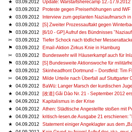
★
03.09.2012
Update: Warstartsherecamp 12.-17.9.2012
★
03.09.2012
Proteste gegen Preiserhöhungen und IWF 
★
03.09.2012
Interview zum geplanten Naziaufmarsch i
★
03.09.2012
[S] Zweiter Prozessauftakt gegen Winterba
⚑
03.09.2012
[6/10 - GP] Aufruf des Bündnisses "Naziauf
✂
03.09.2012
Tiefer Schock nach tödlicher Messerattac
⚑
03.09.2012
Email-Aktion Zirkus Knie in Hamburg
✂
03.09.2012
Bundeswehr will Häuserkampf auch für Inla
⚑
03.09.2012
[S] Bundesweite Aktionswoche für militärfr
★
03.09.2012
Skinheadfront Dortmund – Dorstfeld: Tim F
✂
04.09.2012
Milde Urteile nach Überfall auf Stuttgarter
★
04.09.2012
BaWü: Langer Marsch der kurdischen Juge
★
04.09.2012
[改道] Gǎi Dào Nr. 21 - September 2012 er
★
04.09.2012
Kapitalismus in der Krise
★
04.09.2012
Athen: Städtische Angestellte stoßen mit 
★
04.09.2012
kritisch-lesen.de Ausgabe 21 erschienen: 
★
04.09.2012
Statement einiger Angeklagter aus dem „B
★
04.09.2012
Kein Grund zu feiern! Aufruf des aka_muc 