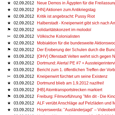
★
02.09.2012
Neue Demos in Ägypten für die Freilassung
★
02.09.2012
[HN] Aktionen zum Antikriegstag
★
02.09.2012
Kritik ist angebracht: Pussy Riot
★
02.09.2012
Halberstadt - Kneipenwirt gibt sich nach Ang
⚑
02.09.2012
solidaritätskonzert im molodoï
✂
02.09.2012
Völkische Kolonialisten
★
02.09.2012
Mobiaktion für die bundesweite Aktionswoch
⚑
02.09.2012
Der Eroberung der Schulen durch die Bund
★
03.09.2012
[OHV] Ofenstadt Velten wehrt sich gegen 
★
03.09.2012
Dortmund: Alerta! PE #7 + Aussteigerinterv
★
03.09.2012
Bericht zum 1. öffentlichen Treffen der V
✂
03.09.2012
Kneipenwirt fürchtet um seine Existenz
★
03.09.2012
Dortmund blieb am 1.9.2012 nazifrei!
★
03.09.2012
[HB] Atomtransportstrecken markiert
⚑
03.09.2012
Freiburg: Filmvorführung "Min dit - Die Kin
★
03.09.2012
ALF verübt Anschläge auf Pelzläden und Me
★
03.09.2012
Hoyerswerda: "Ausländerjagd" – Videobei