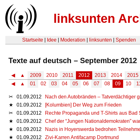
linksunten Arc
Startseite
|
Idee
|
Moderation
|
linksunten
|
Spenden
Texte auf deutsch – September 2012
◀
▲
2009
2010
2011
2012
2013
2014
2015
◀
▲
01
02
03
04
05
06
07
08
09
10
1
✂
01.09.2012
Nach den Autobränden – Tatverdächtiger g
★
01.09.2012
[Kolumbien] Der Weg zum Frieden
✂
01.09.2012
Rechte Propaganda und T-Shirts aus Bad
★
01.09.2012
Chef der “Jungen Nationaldemokraten” war
★
01.09.2012
Nazis in Hoyerswerda bedrohen Teilnehme
★
01.09.2012
Zivi-Karren Antifacamp Dortmund