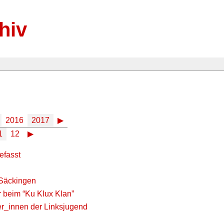
hiv
2016
2017
▶
1
12
▶
efasst
 Säckingen
 beim “Ku Klux Klan”
r_innen der Linksjugend