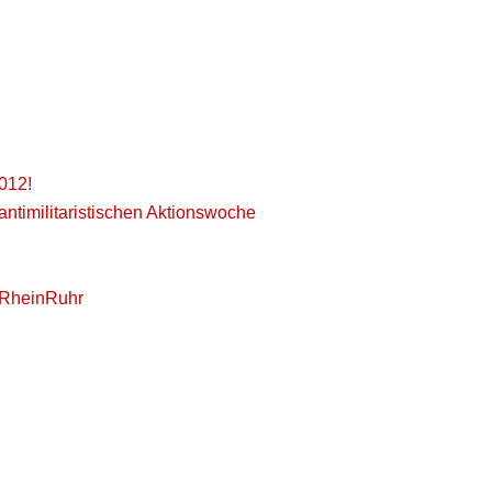
2012!
timilitaristischen Aktionswoche
n RheinRuhr