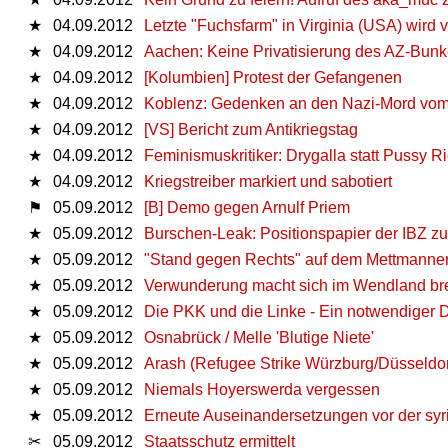
★
04.09.2012
Letzte "Fuchsfarm" in Virginia (USA) wird
★
04.09.2012
Aachen: Keine Privatisierung des AZ-Bunke
★
04.09.2012
[Kolumbien] Protest der Gefangenen
★
04.09.2012
Koblenz: Gedenken an den Nazi-Mord vom 
★
04.09.2012
[VS] Bericht zum Antikriegstag
★
04.09.2012
Feminismuskritiker: Drygalla statt Pussy Ri
★
04.09.2012
Kriegstreiber markiert und sabotiert
⚑
05.09.2012
[B] Demo gegen Arnulf Priem
★
05.09.2012
Burschen-Leak: Positionspapier der IBZ z
★
05.09.2012
"Stand gegen Rechts" auf dem Mettmanner 
★
05.09.2012
Verwunderung macht sich im Wendland bre
★
05.09.2012
Die PKK und die Linke - Ein notwendiger 
★
05.09.2012
Osnabrück / Melle 'Blutige Niete'
★
05.09.2012
Arash (Refugee Strike Würzburg/Düsseldo
★
05.09.2012
Niemals Hoyerswerda vergessen
★
05.09.2012
Erneute Auseinandersetzungen vor der syri
✂
05.09.2012
Staatsschutz ermittelt