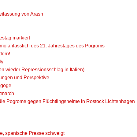
reilassung von Arash
estag markiert
emo anlässlich des 21. Jahrestages des Pogroms
dern!
ly
on wieder Repressionsschlag in Italien)
ungen und Perspektive
agoge
stmarch
r die Pogrome gegen Flüchtlingsheime in Rostock Lichtenhagen
ge, spanische Presse schweigt