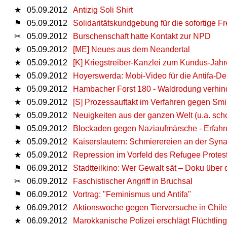
★
05.09.2012
Antizig Soli Shirt
⚑
05.09.2012
Solidaritätskundgebung für die sofortige F
✂
05.09.2012
Burschenschaft hatte Kontakt zur NPD
★
05.09.2012
[ME] Neues aus dem Neandertal
★
05.09.2012
[K] Kriegstreiber-Kanzlei zum Kundus-Jahr
★
05.09.2012
Hoyerswerda: Mobi-Video für die Antifa-D
★
05.09.2012
Hambacher Forst 180 - Waldrodung verhin
★
05.09.2012
[S] Prozessauftakt im Verfahren gegen Smi
★
05.09.2012
Neuigkeiten aus der ganzen Welt (u.a. sch
⚑
05.09.2012
Blockaden gegen Naziaufmärsche - Erfahr
★
05.09.2012
Kaiserslautern: Schmierereien an der Syn
★
05.09.2012
Repression im Vorfeld des Refugee Prote
⚑
06.09.2012
Stadtteilkino: Wer Gewalt sät – Doku übe
✂
06.09.2012
Faschistischer Angriff in Bruchsal
⚑
06.09.2012
Vortrag: "Feminismus und Antifa"
★
06.09.2012
Aktionswoche gegen Tierversuche in Chile
★
06.09.2012
Marokkanische Polizei erschlägt Flüchtlin