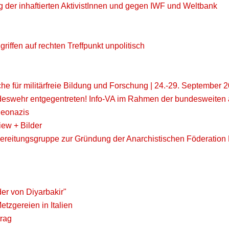
 der inhaftierten AktivistInnen und gegen IWF und Weltbank
riffen auf rechten Treffpunkt unpolitisch
e für militärfreie Bildung und Forschung | 24.-29. September 
eswehr entgegentreten! Info-VA im Rahmen der bundesweiten an
Neonazis
iew + Bilder
orbereitungsgruppe zur Gründung der Anarchistischen Föderatio
der von Diyarbakir"
tzgereien in Italien
trag