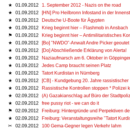
★
01.09.2012
1. September 2012 - Nazis on the road
★
01.09.2012
[HN] Pro Heilbronn Infostand in der Innens
★
01.09.2012
Deutsche U-Boote für Ägypten
★
01.09.2012
Krieg beginnt hier – Flashmob in Ansbach
⚑
01.09.2012
Krieg beginnt hier – Antimilitaristisches K
★
01.09.2012
[Bo] "NWDO"-Anwalt Andre Picker geoutet
★
01.09.2012
[Do] Abschließende Erklärung von Alerta!
★
01.09.2012
Naziaufmarsch am 6. Oktober in Göppingen
★
01.09.2012
Jedes Camp braucht seinen Platz
★
01.09.2012
Tatort Kurdistan in Nürnberg
★
01.09.2012
[CB] - Kundgebung 20. Jahre rassistische
★
01.09.2012
Rassistische Kontrollen stoppen * Polizei k
★
02.09.2012
(A) Gazakianschlag auf Büro der Stadtpoliz
★
02.09.2012
free pussy riot - we can do it
⚑
02.09.2012
Freiburg: Hintergründe und Perpektiven d
★
02.09.2012
Freiburg: Veranstaltungsreihe "Tatort Kurdi
✂
02.09.2012
100 Gema-Gegner legen Verkehr lahm