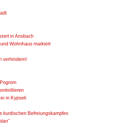
tadt
onzert in Ansbach
 und Wohnhaus markiert
 verhindern!
r Pogrom
ontrollieren
ei in Kypseli
es kurdischen Befreiungskampfes
stan"