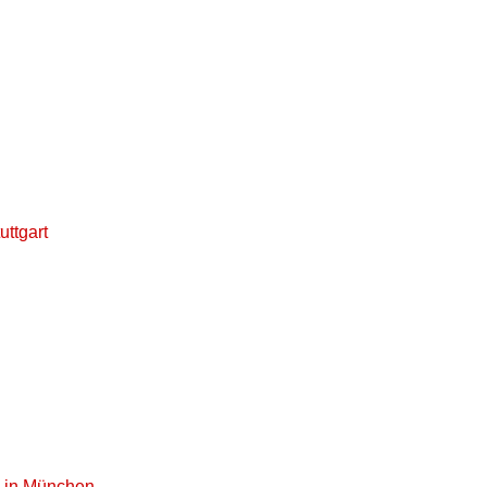
uttgart
2 in München