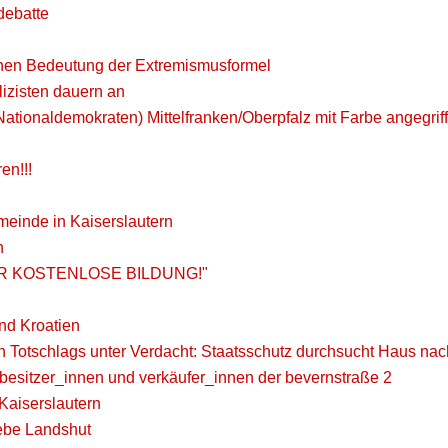
debatte
chen Bedeutung der Extremismusformel
lizisten dauern an
Nationaldemokraten) Mittelfranken/Oberpfalz mit Farbe angegrif
en!!!
meinde in Kaiserslautern
n
"FÜR KOSTENLOSE BILDUNG!"
nd Kroatien
 Totschlags unter Verdacht: Staatsschutz durchsucht Haus nach
besitzer_innen und verkäufer_innen der bevernstraße 2
Kaiserslautern
ebe Landshut