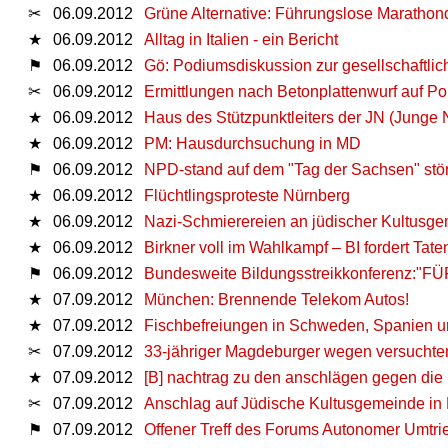
✂
06.09.2012
Grüne Alternative: Führungslose Marathon
★
06.09.2012
Alltag in Italien - ein Bericht
⚑
06.09.2012
Gö: Podiumsdiskussion zur gesellschaftli
✂
06.09.2012
Ermittlungen nach Betonplattenwurf auf Po
★
06.09.2012
Haus des Stützpunktleiters der JN (Junge 
★
06.09.2012
PM: Hausdurchsuchung in MD
⚑
06.09.2012
NPD-stand auf dem "Tag der Sachsen" stör
★
06.09.2012
Flüchtlingsproteste Nürnberg
★
06.09.2012
Nazi-Schmierereien an jüdischer Kultusge
★
06.09.2012
Birkner voll im Wahlkampf – BI fordert Tate
⚑
06.09.2012
Bundesweite Bildungsstreikkonferenz:
★
07.09.2012
München: Brennende Telekom Autos!
★
07.09.2012
Fischbefreiungen in Schweden, Spanien u
✂
07.09.2012
33-jähriger Magdeburger wegen versuchten
★
07.09.2012
[B] nachtrag zu den anschlägen gegen die 
✂
07.09.2012
Anschlag auf Jüdische Kultusgemeinde in 
⚑
07.09.2012
Offener Treff des Forums Autonomer Umtri