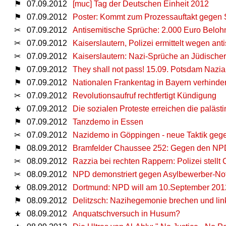
⚑
07.09.2012
[muc] Tag der Deutschen Einheit 2012
⚑
07.09.2012
Poster: Kommt zum Prozessauftakt gegen 
✂
07.09.2012
Antisemitische Sprüche: 2.000 Euro Beloh
✂
07.09.2012
Kaiserslautern, Polizei ermittelt wegen ant
✂
07.09.2012
Kaiserslautern: Nazi-Sprüche an Jüdisch
⚑
07.09.2012
They shall not pass! 15.09. Potsdam Nazi
⚑
07.09.2012
Nationalen Frankentag in Bayern verhinde
✂
07.09.2012
Revolutionsaufruf rechtfertigt Kündigung
★
07.09.2012
Die sozialen Proteste erreichen die paläs
⚑
07.09.2012
Tanzdemo in Essen
✂
07.09.2012
Nazidemo in Göppingen - neue Taktik geg
⚑
08.09.2012
Bramfelder Chaussee 252: Gegen den NP
✂
08.09.2012
Razzia bei rechten Rappern: Polizei stell
✂
08.09.2012
NPD demonstriert gegen Asylbewerber-Not
★
08.09.2012
Dortmund: NPD will am 10.September 2012
⚑
08.09.2012
Delitzsch: Nazihegemonie brechen und link
★
08.09.2012
Anquatschversuch in Husum?