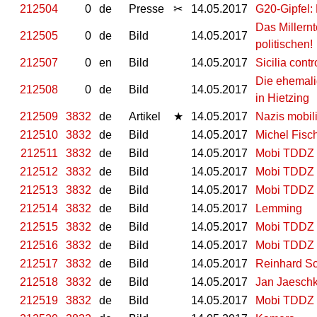
212504
0
de
Presse
✂
14.05.2017
G20-Gipfel: 
Das Millernt
212505
0
de
Bild
14.05.2017
politischen!
212507
0
en
Bild
14.05.2017
Sicilia contr
Die ehemali
212508
0
de
Bild
14.05.2017
in Hietzing
212509
3832
de
Artikel
★
14.05.2017
Nazis mobil
212510
3832
de
Bild
14.05.2017
Michel Fisc
212511
3832
de
Bild
14.05.2017
Mobi TDDZ
212512
3832
de
Bild
14.05.2017
Mobi TDDZ
212513
3832
de
Bild
14.05.2017
Mobi TDDZ
212514
3832
de
Bild
14.05.2017
Lemming
212515
3832
de
Bild
14.05.2017
Mobi TDDZ
212516
3832
de
Bild
14.05.2017
Mobi TDDZ
212517
3832
de
Bild
14.05.2017
Reinhard S
212518
3832
de
Bild
14.05.2017
Jan Jaesch
212519
3832
de
Bild
14.05.2017
Mobi TDDZ