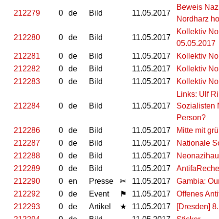
Beweis Nazi
212279
0
de
Bild
11.05.2017
Nordharz h
Kollektiv N
212280
0
de
Bild
11.05.2017
05.05.2017
212281
0
de
Bild
11.05.2017
Kollektiv N
212282
0
de
Bild
11.05.2017
Kollektiv N
212283
0
de
Bild
11.05.2017
Kollektiv N
Links: Ulf 
212284
0
de
Bild
11.05.2017
Sozialisten
Person?
212286
0
de
Bild
11.05.2017
Mitte mit gr
212287
0
de
Bild
11.05.2017
Nationale S
212288
0
de
Bild
11.05.2017
Neonazihau
212289
0
de
Bild
11.05.2017
AntifaRech
212290
0
en
Presse
✂
11.05.2017
Gambia: Our
212292
0
de
Event
⚑
11.05.2017
Offenes Anti
212293
0
de
Artikel
★
11.05.2017
[Dresden] 8