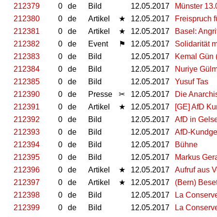
212379
0
de
Bild
12.05.2017
Münster 13.
212380
0
de
Artikel
★
12.05.2017
Freispruch f
212381
0
de
Artikel
★
12.05.2017
Basel: Angri
212382
0
de
Event
⚑
12.05.2017
Solidarität 
212383
0
de
Bild
12.05.2017
Kemal Gün (
212384
0
de
Bild
12.05.2017
Nuriye Gül
212385
0
de
Bild
12.05.2017
Yusuf Tas
212390
0
de
Presse
✂
12.05.2017
Die Anarchi
212391
0
de
Artikel
★
12.05.2017
[GE] AfD Ku
212392
0
de
Bild
12.05.2017
AfD in Gels
212393
0
de
Bild
12.05.2017
AfD-Kundg
212394
0
de
Bild
12.05.2017
Bühne
212395
0
de
Bild
12.05.2017
Markus Gera
212396
0
de
Artikel
★
12.05.2017
Aufruf aus V
212397
0
de
Artikel
★
12.05.2017
(Bern) Bese
212398
0
de
Bild
12.05.2017
La Conserve
212399
0
de
Bild
12.05.2017
La Conserve