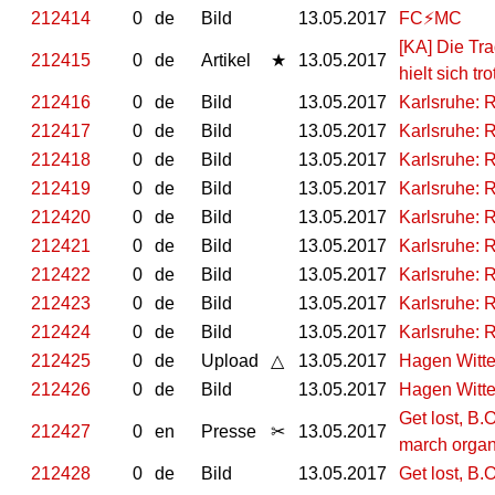
212414
0
de
Bild
13.05.2017
FC⚡MC
[KA] Die Tr
212415
0
de
Artikel
★
13.05.2017
hielt sich t
212416
0
de
Bild
13.05.2017
Karlsruhe: R
212417
0
de
Bild
13.05.2017
Karlsruhe: R
212418
0
de
Bild
13.05.2017
Karlsruhe: R
212419
0
de
Bild
13.05.2017
Karlsruhe: R
212420
0
de
Bild
13.05.2017
Karlsruhe: R
212421
0
de
Bild
13.05.2017
Karlsruhe: R
212422
0
de
Bild
13.05.2017
Karlsruhe: R
212423
0
de
Bild
13.05.2017
Karlsruhe: R
212424
0
de
Bild
13.05.2017
Karlsruhe: R
212425
0
de
Upload
△
13.05.2017
Hagen Witte
212426
0
de
Bild
13.05.2017
Hagen Witte
Get lost, B.
212427
0
en
Presse
✂
13.05.2017
march organ
212428
0
de
Bild
13.05.2017
Get lost, B.O