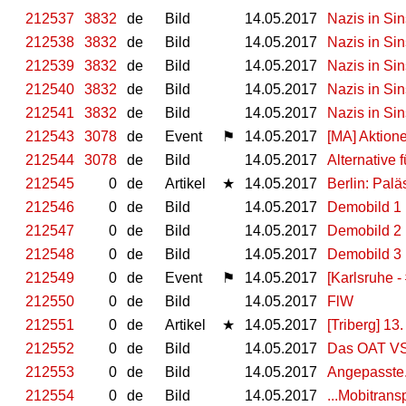
212537
3832
de
Bild
14.05.2017
Nazis in Si
212538
3832
de
Bild
14.05.2017
Nazis in Si
212539
3832
de
Bild
14.05.2017
Nazis in Si
212540
3832
de
Bild
14.05.2017
Nazis in Si
212541
3832
de
Bild
14.05.2017
Nazis in Si
212543
3078
de
Event
⚑
14.05.2017
[MA] Aktion
212544
3078
de
Bild
14.05.2017
Alternative
212545
0
de
Artikel
★
14.05.2017
Berlin: Pal
212546
0
de
Bild
14.05.2017
Demobild 1
212547
0
de
Bild
14.05.2017
Demobild 2
212548
0
de
Bild
14.05.2017
Demobild 3
212549
0
de
Event
⚑
14.05.2017
[Karlsruhe 
212550
0
de
Bild
14.05.2017
FlW
212551
0
de
Artikel
★
14.05.2017
[Triberg] 13
212552
0
de
Bild
14.05.2017
Das OAT VS 
212553
0
de
Bild
14.05.2017
Angepasste.
212554
0
de
Bild
14.05.2017
...Mobitrans