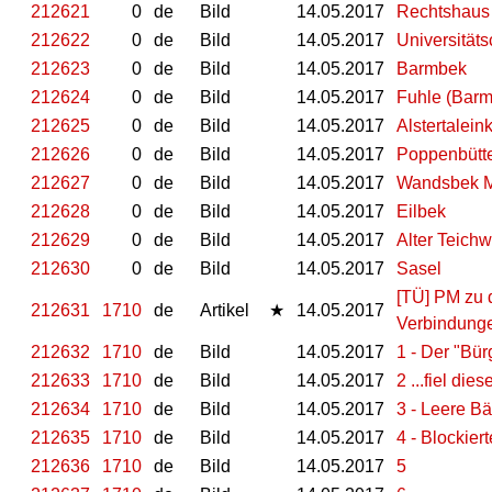
212621
0
de
Bild
14.05.2017
Rechtshaus 
212622
0
de
Bild
14.05.2017
Universitä
212623
0
de
Bild
14.05.2017
Barmbek
212624
0
de
Bild
14.05.2017
Fuhle (Bar
212625
0
de
Bild
14.05.2017
Alstertalei
212626
0
de
Bild
14.05.2017
Poppenbütt
212627
0
de
Bild
14.05.2017
Wandsbek M
212628
0
de
Bild
14.05.2017
Eilbek
212629
0
de
Bild
14.05.2017
Alter Teich
212630
0
de
Bild
14.05.2017
Sasel
[TÜ] PM zu 
212631
1710
de
Artikel
★
14.05.2017
Verbindung
212632
1710
de
Bild
14.05.2017
1 - Der "Bür
212633
1710
de
Bild
14.05.2017
2 ...fiel die
212634
1710
de
Bild
14.05.2017
3 - Leere B
212635
1710
de
Bild
14.05.2017
4 - Blockier
212636
1710
de
Bild
14.05.2017
5