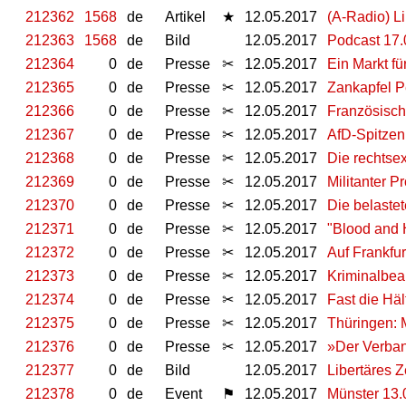
212362
1568
de
Artikel
★
12.05.2017
(A-Radio) Li
212363
1568
de
Bild
12.05.2017
Podcast 17.
212364
0
de
Presse
✂
12.05.2017
Ein Markt fü
212365
0
de
Presse
✂
12.05.2017
Zankapfel P
212366
0
de
Presse
✂
12.05.2017
Französisch
212367
0
de
Presse
✂
12.05.2017
AfD-Spitzen
212368
0
de
Presse
✂
12.05.2017
Die rechtsex
212369
0
de
Presse
✂
12.05.2017
Militanter P
212370
0
de
Presse
✂
12.05.2017
Die belaste
212371
0
de
Presse
✂
12.05.2017
"Blood and 
212372
0
de
Presse
✂
12.05.2017
Auf Frankfu
212373
0
de
Presse
✂
12.05.2017
Kriminalbea
212374
0
de
Presse
✂
12.05.2017
Fast die Häl
212375
0
de
Presse
✂
12.05.2017
Thüringen: 
212376
0
de
Presse
✂
12.05.2017
»Der Verban
212377
0
de
Bild
12.05.2017
Libertäres 
212378
0
de
Event
⚑
12.05.2017
Münster 13.