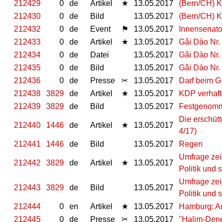
212429
0
de
Artikel
★
13.05.2017
(Bern/CH) 
212430
0
de
Bild
13.05.2017
(Bern/CH) 
212432
0
de
Event
⚑
13.05.2017
Innensenato
212433
0
de
Artikel
★
13.05.2017
Gǎi Dào Nr.
212434
0
de
Datei
13.05.2017
Gǎi Dào Nr.
212435
0
de
Bild
13.05.2017
Gǎi Dào Nr.
212436
0
de
Presse
✂
13.05.2017
Darf beim G
212438
3829
de
Artikel
★
13.05.2017
KDP verhafte
212439
3829
de
Bild
13.05.2017
Festgenomme
Die erschüt
212440
1446
de
Artikel
★
13.05.2017
4/17)
212441
1446
de
Bild
13.05.2017
Regen
Umfrage zei
212442
3829
de
Artikel
★
13.05.2017
Politik und 
Umfrage zei
212443
3829
de
Bild
13.05.2017
Politik und 
212444
0
en
Artikel
★
13.05.2017
Hamburg: Ar
212445
0
de
Presse
✂
13.05.2017
"Halim-Dene