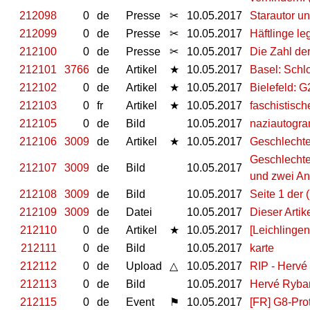
212098
0
de
Presse
✂
10.05.2017
Starautor unt
212099
0
de
Presse
✂
10.05.2017
Häftlinge l
212100
0
de
Presse
✂
10.05.2017
Die Zahl der
212101
3766
de
Artikel
★
10.05.2017
Basel: Schl
212102
0
de
Artikel
★
10.05.2017
Bielefeld: 
212103
0
fr
Artikel
★
10.05.2017
faschistisch
212105
0
de
Bild
10.05.2017
naziautogra
212106
3009
de
Artikel
★
10.05.2017
Geschlechte
Geschlechte
212107
3009
de
Bild
10.05.2017
und zwei A
212108
3009
de
Bild
10.05.2017
Seite 1 der 
212109
3009
de
Datei
10.05.2017
Dieser Artik
212110
0
de
Artikel
★
10.05.2017
[Leichlinge
212111
0
de
Bild
10.05.2017
karte
212112
0
de
Upload
△
10.05.2017
RIP - Hervé
212113
0
de
Bild
10.05.2017
Hervé Ryba
212115
0
de
Event
⚑
10.05.2017
[FR] G8-Pro