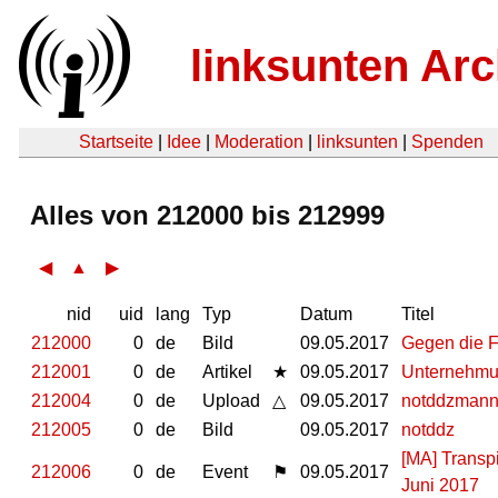
linksunten Arc
Startseite
|
Idee
|
Moderation
|
linksunten
|
Spenden
Alles von 212000 bis 212999
◀
▲
▶
nid
uid
lang
Typ
Datum
Titel
212000
0
de
Bild
09.05.2017
Gegen die F
212001
0
de
Artikel
★
09.05.2017
Unternehmun
212004
0
de
Upload
△
09.05.2017
notddzman
212005
0
de
Bild
09.05.2017
notddz
[MA] Transp
212006
0
de
Event
⚑
09.05.2017
Juni 2017