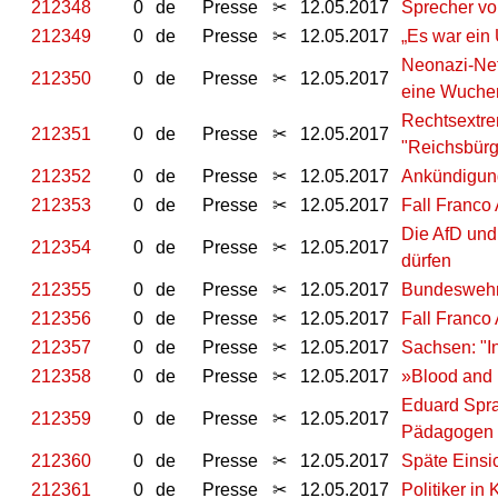
212348
0
de
Presse
✂
12.05.2017
Sprecher von
212349
0
de
Presse
✂
12.05.2017
„Es war ein 
Neonazi-Netz
212350
0
de
Presse
✂
12.05.2017
eine Wuche
Rechtsextre
212351
0
de
Presse
✂
12.05.2017
"Reichsbürg
212352
0
de
Presse
✂
12.05.2017
Ankündigung
212353
0
de
Presse
✂
12.05.2017
Fall Franco 
Die AfD und 
212354
0
de
Presse
✂
12.05.2017
dürfen
212355
0
de
Presse
✂
12.05.2017
Bundeswehr 
212356
0
de
Presse
✂
12.05.2017
Fall Franco
212357
0
de
Presse
✂
12.05.2017
Sachsen: "In
212358
0
de
Presse
✂
12.05.2017
»Blood and 
Eduard Spra
212359
0
de
Presse
✂
12.05.2017
Pädagogen
212360
0
de
Presse
✂
12.05.2017
Späte Einsi
212361
0
de
Presse
✂
12.05.2017
Politiker in