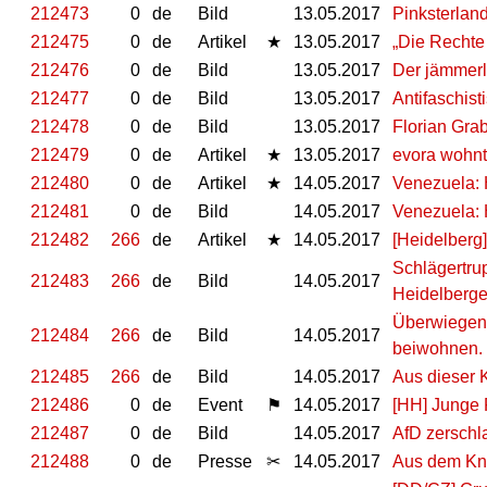
212473
0
de
Bild
13.05.2017
Pinksterland
212475
0
de
Artikel
★
13.05.2017
„Die Rechte
212476
0
de
Bild
13.05.2017
Der jämmerl
212477
0
de
Bild
13.05.2017
Antifaschis
212478
0
de
Bild
13.05.2017
Florian Gra
212479
0
de
Artikel
★
13.05.2017
evora wohnt 
212480
0
de
Artikel
★
14.05.2017
Venezuela: 
212481
0
de
Bild
14.05.2017
Venezuela: 
212482
266
de
Artikel
★
14.05.2017
[Heidelberg]
Schlägertrup
212483
266
de
Bild
14.05.2017
Heidelberge
Überwiegend
212484
266
de
Bild
14.05.2017
beiwohnen.
212485
266
de
Bild
14.05.2017
Aus dieser K
212486
0
de
Event
⚑
14.05.2017
[HH] Junge F
212487
0
de
Bild
14.05.2017
AfD zerschl
212488
0
de
Presse
✂
14.05.2017
Aus dem Kna