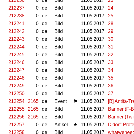
212236
0
de
Bild
11.05.2017
23
212237
0
de
Bild
11.05.2017
24
212238
0
de
Bild
11.05.2017
25
212241
0
de
Bild
11.05.2017
28
212242
0
de
Bild
11.05.2017
29
212243
0
de
Bild
11.05.2017
30
212244
0
de
Bild
11.05.2017
31
212245
0
de
Bild
11.05.2017
32
212246
0
de
Bild
11.05.2017
33
212247
0
de
Bild
11.05.2017
34
212248
0
de
Bild
11.05.2017
35
212249
0
de
Bild
11.05.2017
36
212250
0
de
Bild
11.05.2017
37
212254
2165
de
Event
⚑
11.05.2017
[B] Antifa-T
212255
2165
de
Bild
11.05.2017
Banner (F-B
212256
2165
de
Bild
11.05.2017
Banner (Twit
212257
0
de
Artikel
★
11.05.2017
D'dorf: Prot
212258
0
de
Bild
11.05.2017
whatwenee