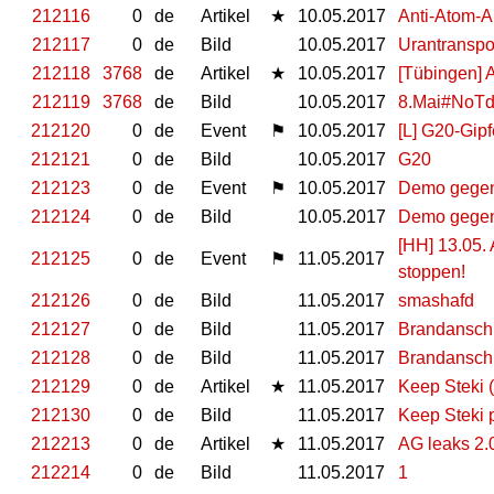
212116
0
de
Artikel
★
10.05.2017
Anti-Atom-Ak
212117
0
de
Bild
10.05.2017
Urantranspo
212118
3768
de
Artikel
★
10.05.2017
[Tübingen] 
212119
3768
de
Bild
10.05.2017
8.Mai#NoT
212120
0
de
Event
⚑
10.05.2017
[L] G20-Gip
212121
0
de
Bild
10.05.2017
G20
212123
0
de
Event
⚑
10.05.2017
Demo gegen
212124
0
de
Bild
10.05.2017
Demo gegen
[HH] 13.05. 
212125
0
de
Event
⚑
11.05.2017
stoppen!
212126
0
de
Bild
11.05.2017
smashafd
212127
0
de
Bild
11.05.2017
Brandanschl
212128
0
de
Bild
11.05.2017
Brandanschl
212129
0
de
Artikel
★
11.05.2017
Keep Steki (
212130
0
de
Bild
11.05.2017
Keep Steki 
212213
0
de
Artikel
★
11.05.2017
AG leaks 2
212214
0
de
Bild
11.05.2017
1