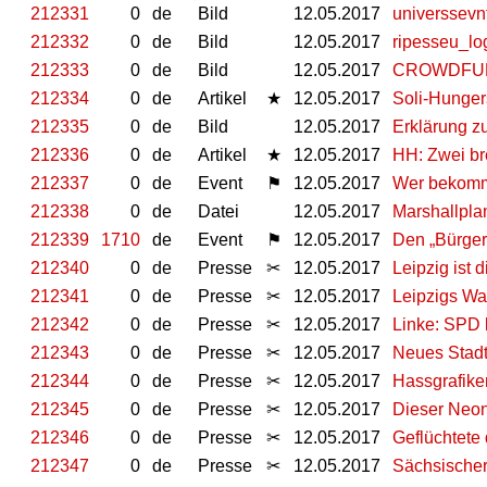
212331
0
de
Bild
12.05.2017
universsevn
212332
0
de
Bild
12.05.2017
ripesseu_l
212333
0
de
Bild
12.05.2017
CROWDFU
212334
0
de
Artikel
★
12.05.2017
Soli-Hungers
212335
0
de
Bild
12.05.2017
Erklärung z
212336
0
de
Artikel
★
12.05.2017
HH: Zwei br
212337
0
de
Event
⚑
12.05.2017
Wer bekommt
212338
0
de
Datei
12.05.2017
Marshallpla
212339
1710
de
Event
⚑
12.05.2017
Den „Bürger
212340
0
de
Presse
✂
12.05.2017
Leipzig ist 
212341
0
de
Presse
✂
12.05.2017
Leipzigs Wa
212342
0
de
Presse
✂
12.05.2017
Linke: SPD l
212343
0
de
Presse
✂
12.05.2017
Neues Stadt
212344
0
de
Presse
✂
12.05.2017
Hassgrafike
212345
0
de
Presse
✂
12.05.2017
Dieser Neon
212346
0
de
Presse
✂
12.05.2017
Geflüchtete
212347
0
de
Presse
✂
12.05.2017
Sächsischer