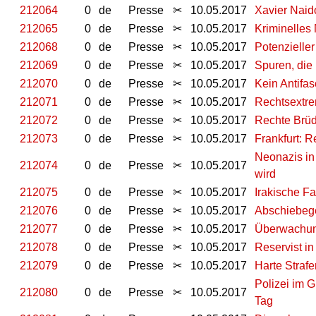
212064
0
de
Presse
✂
10.05.2017
Xavier Naid
212065
0
de
Presse
✂
10.05.2017
Kriminelles
212068
0
de
Presse
✂
10.05.2017
Potenzielle
212069
0
de
Presse
✂
10.05.2017
Spuren, die 
212070
0
de
Presse
✂
10.05.2017
Kein Antifa
212071
0
de
Presse
✂
10.05.2017
Rechtsextre
212072
0
de
Presse
✂
10.05.2017
Rechte Brüde
212073
0
de
Presse
✂
10.05.2017
Frankfurt: 
Neonazis in
212074
0
de
Presse
✂
10.05.2017
wird
212075
0
de
Presse
✂
10.05.2017
Irakische Fa
212076
0
de
Presse
✂
10.05.2017
Abschiebeg
212077
0
de
Presse
✂
10.05.2017
Überwachung
212078
0
de
Presse
✂
10.05.2017
Reservist i
212079
0
de
Presse
✂
10.05.2017
Harte Straf
Polizei im 
212080
0
de
Presse
✂
10.05.2017
Tag