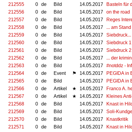
212555
0
de
Bild
14.05.2017
Basteln für 
212556
0
de
Bild
14.05.2017
on the road
212557
0
de
Bild
14.05.2017
Reges Intere
212558
0
de
Bild
14.05.2017
... am Stand
212559
0
de
Bild
14.05.2017
Siebdruck...
212560
0
de
Bild
14.05.2017
Siebdruck 1
212561
0
de
Bild
14.05.2017
Siebdruck 2
212562
0
de
Bild
14.05.2017
... der krimi
212563
0
de
Bild
14.05.2017
#notddz - In
212564
0
de
Event
⚑
14.05.2017
PEGIDA in 
212565
0
de
Bild
14.05.2017
PEGIDA in 
212566
0
de
Artikel
★
14.05.2017
Franco A. he
212567
0
de
Artikel
★
14.05.2017
Kleines Ant
212568
0
de
Bild
14.05.2017
Knast in Hi
212569
0
de
Bild
14.05.2017
Soli-Kundg
212570
0
de
Bild
14.05.2017
Knastkritik
212571
0
de
Bild
14.05.2017
Knast in Hi