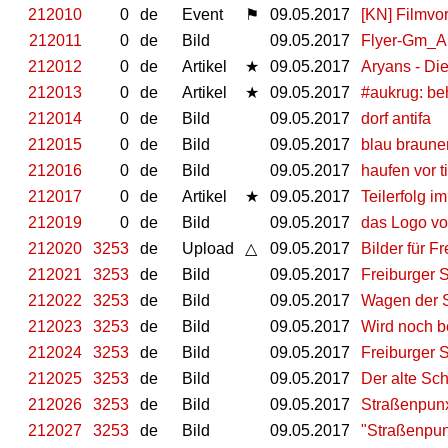
212010
0
de
Event
⚑
09.05.2017
[KN] Filmvo
212011
0
de
Bild
09.05.2017
Flyer-Gm_A
212012
0
de
Artikel
★
09.05.2017
Aryans - Die
212013
0
de
Artikel
★
09.05.2017
#aukrug: beh
212014
0
de
Bild
09.05.2017
dorf antifa
212015
0
de
Bild
09.05.2017
blau brauner
212016
0
de
Bild
09.05.2017
haufen vor ti
212017
0
de
Artikel
★
09.05.2017
Teilerfolg i
212019
0
de
Bild
09.05.2017
das Logo v
212020
3253
de
Upload
△
09.05.2017
Bilder für F
212021
3253
de
Bild
09.05.2017
Freiburger 
212022
3253
de
Bild
09.05.2017
Wagen der S
212023
3253
de
Bild
09.05.2017
Wird noch 
212024
3253
de
Bild
09.05.2017
Freiburger 
212025
3253
de
Bild
09.05.2017
Der alte Sc
212026
3253
de
Bild
09.05.2017
Straßenpunx
212027
3253
de
Bild
09.05.2017
"Straßenpun