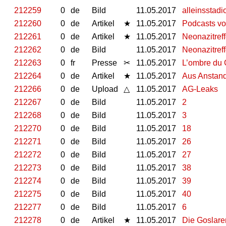
212259
0
de
Bild
11.05.2017
alleinsstadi
212260
0
de
Artikel
★
11.05.2017
Podcasts von
212261
0
de
Artikel
★
11.05.2017
Neonazitreff
212262
0
de
Bild
11.05.2017
Neonazitreff
212263
0
fr
Presse
✂
11.05.2017
L’ombre du C
212264
0
de
Artikel
★
11.05.2017
Aus Anstand
212266
0
de
Upload
△
11.05.2017
AG-Leaks
212267
0
de
Bild
11.05.2017
2
212268
0
de
Bild
11.05.2017
3
212270
0
de
Bild
11.05.2017
18
212271
0
de
Bild
11.05.2017
26
212272
0
de
Bild
11.05.2017
27
212273
0
de
Bild
11.05.2017
38
212274
0
de
Bild
11.05.2017
39
212275
0
de
Bild
11.05.2017
40
212277
0
de
Bild
11.05.2017
6
212278
0
de
Artikel
★
11.05.2017
Die Goslare