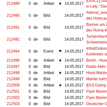
[DD/CZ] Gr
212489
0
de
Artikel
★
14.05.2017
in Lety: "D
Aktivist_in
212490
0
de
Bild
14.05.2017
des Holocau
Banner am 
212491
0
de
Bild
14.05.2017
des Roma-Ko
Tschechische
212492
0
de
Bild
14.05.2017
Schweinema
Info&Diskus
212494
0
de
Event
⚑
14.05.2017
Konkretes z
212496
0
de
Artikel
★
14.05.2017
Berlin - Hun
212497
0
de
Bild
14.05.2017
Radio Aktiv 
212498
0
de
Artikel
★
14.05.2017
Horst Mahler
212499
0
de
Bild
14.05.2017
Mahler halt'
212500
0
de
Artikel
★
14.05.2017
[DU] Outing
212501
0
de
Bild
14.05.2017
Flyer Mario
212502
0
de
Bild
14.05.2017
Flyer Mario
212503
0
de
Bild
14.05.2017
Deutscher 