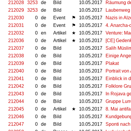
212028
3253
de
Bild
10.05.2017
Räumung de
212029
3253
de
Bild
10.05.2017
Laubenweg 1
212030
0
de
Event
⚑
10.05.2017
Nazis in Al
212031
0
de
Event
⚑
10.05.2017
4. Anarcha-q
212032
0
en
Artikel
★
10.05.2017
Venture: Ma
212036
0
de
Artikel
★
10.05.2017
[CE] Gedenkf
212037
0
de
Bild
10.05.2017
Salih Müsli
212038
0
de
Bild
10.05.2017
Einige Ange
212039
0
de
Bild
10.05.2017
Plakat
212040
0
de
Bild
10.05.2017
Portrait vo
212041
0
de
Bild
10.05.2017
Einblick in
212042
0
de
Bild
10.05.2017
Folklore Gr
212043
0
de
Bild
10.05.2017
In Rojava ge
212044
0
de
Bild
10.05.2017
Gruppe Lurr
212045
0
de
Artikel
★
10.05.2017
8. Mai antif
212046
0
de
Bild
10.05.2017
Kundgebung 
212047
0
de
Bild
10.05.2017
Sponti nac