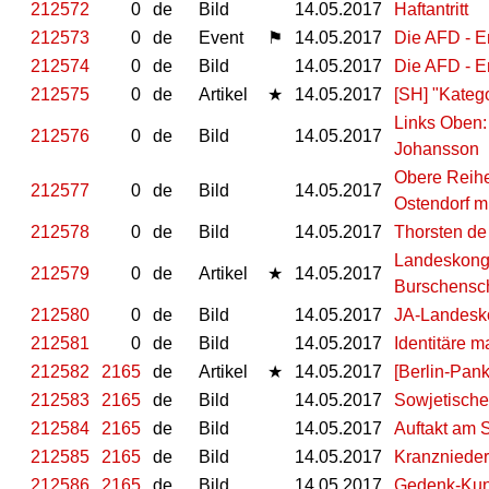
212572
0
de
Bild
14.05.2017
Haftantritt
212573
0
de
Event
⚑
14.05.2017
Die AFD - E
212574
0
de
Bild
14.05.2017
Die AFD - E
212575
0
de
Artikel
★
14.05.2017
[SH] "Kateg
Links Oben: 
212576
0
de
Bild
14.05.2017
Johansson
Obere Reihe
212577
0
de
Bild
14.05.2017
Ostendorf m
212578
0
de
Bild
14.05.2017
Thorsten de
Landeskongr
212579
0
de
Artikel
★
14.05.2017
Burschensc
212580
0
de
Bild
14.05.2017
JA-Landesk
212581
0
de
Bild
14.05.2017
Identitäre m
212582
2165
de
Artikel
★
14.05.2017
[Berlin-Pan
212583
2165
de
Bild
14.05.2017
Sowjetisch
212584
2165
de
Bild
14.05.2017
Auftakt am 
212585
2165
de
Bild
14.05.2017
Kranzniede
212586
2165
de
Bild
14.05.2017
Gedenk-Ku