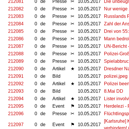
212081
0
de
Presse
✂
10.05.2017
Die unbeug
212082
0
de
Presse
✂
10.05.2017
Nur wenige 
212083
0
de
Presse
✂
10.05.2017
Russlands P
212084
0
de
Presse
✂
10.05.2017
Zahl der An
212085
0
de
Presse
✂
10.05.2017
Drei von 55
212086
0
de
Presse
✂
10.05.2017
Mann bedroht
212087
0
de
Presse
✂
10.05.2017
UN-Bericht 
212088
0
de
Presse
✂
10.05.2017
Polizei-Gro
212089
0
de
Presse
✂
10.05.2017
Spielabbruc
212090
0
de
Artikel
★
10.05.2017
Dresdner N
212091
0
de
Bild
10.05.2017
polizei.jpeg
212092
0
de
Artikel
★
10.05.2017
Polizei bee
212093
0
de
Bild
10.05.2017
8.Mai DD
212094
0
de
Artikel
★
10.05.2017
Lister invol
212095
0
de
Event
⚑
10.05.2017
Herdelezi -
212096
0
de
Presse
✂
10.05.2017
Flüchtlingsp
[Karlsruhe]
212097
0
de
Event
⚑
10.05.2017
verhindern!