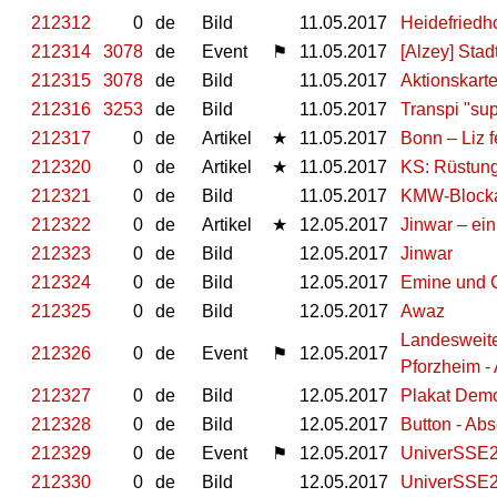
212312
0
de
Bild
11.05.2017
Heidefriedh
212314
3078
de
Event
⚑
11.05.2017
[Alzey] Stad
212315
3078
de
Bild
11.05.2017
Aktionskart
212316
3253
de
Bild
11.05.2017
Transpi "sup
212317
0
de
Artikel
★
11.05.2017
Bonn – Liz f
212320
0
de
Artikel
★
11.05.2017
KS: Rüstung
212321
0
de
Bild
11.05.2017
KMW-Blocka
212322
0
de
Artikel
★
12.05.2017
Jinwar – ein
212323
0
de
Bild
12.05.2017
Jinwar
212324
0
de
Bild
12.05.2017
Emine und 
212325
0
de
Bild
12.05.2017
Awaz
Landesweite
212326
0
de
Event
⚑
12.05.2017
Pforzheim -
212327
0
de
Bild
12.05.2017
Plakat Demo
212328
0
de
Bild
12.05.2017
Button - Ab
212329
0
de
Event
⚑
12.05.2017
UniverSSE20
212330
0
de
Bild
12.05.2017
UniverSSE