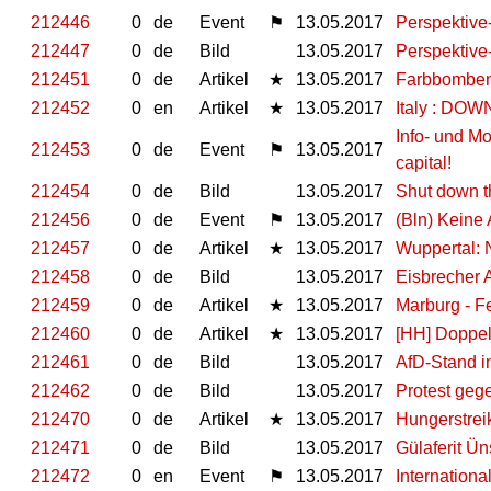
212446
0
de
Event
⚑
13.05.2017
Perspektive
212447
0
de
Bild
13.05.2017
Perspektive
212451
0
de
Artikel
★
13.05.2017
Farbbomben
212452
0
en
Artikel
★
13.05.2017
Italy : DOW
Info- und M
212453
0
de
Event
⚑
13.05.2017
capital!
212454
0
de
Bild
13.05.2017
Shut down th
212456
0
de
Event
⚑
13.05.2017
(Bln) Keine
212457
0
de
Artikel
★
13.05.2017
Wuppertal: 
212458
0
de
Bild
13.05.2017
Eisbrecher A
212459
0
de
Artikel
★
13.05.2017
Marburg - F
212460
0
de
Artikel
★
13.05.2017
[HH] Doppe
212461
0
de
Bild
13.05.2017
AfD-Stand i
212462
0
de
Bild
13.05.2017
Protest geg
212470
0
de
Artikel
★
13.05.2017
Hungerstreik
212471
0
de
Bild
13.05.2017
Gülaferit Ün
212472
0
en
Event
⚑
13.05.2017
Internationa