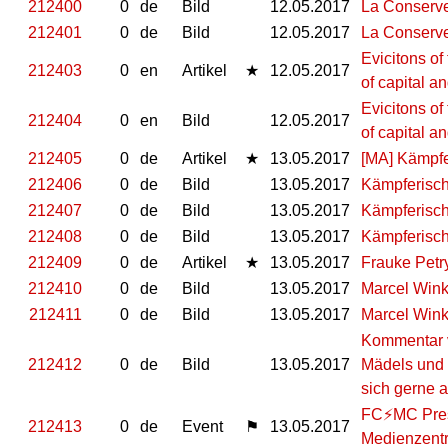
212400
0
de
Bild
12.05.2017
La Conserve
212401
0
de
Bild
12.05.2017
La Conserve
Evicitons of
212403
0
en
Artikel
★
12.05.2017
of capital a
Evicitons of
212404
0
en
Bild
12.05.2017
of capital a
212405
0
de
Artikel
★
13.05.2017
[MA] Kämpfe
212406
0
de
Bild
13.05.2017
Kämpferisc
212407
0
de
Bild
13.05.2017
Kämpferisc
212408
0
de
Bild
13.05.2017
Kämpferisc
212409
0
de
Artikel
★
13.05.2017
Frauke Petr
212410
0
de
Bild
13.05.2017
Marcel Wink
212411
0
de
Bild
13.05.2017
Marcel Wink
Kommentar v
212412
0
de
Bild
13.05.2017
Mädels und 
sich gerne 
FC⚡MC Press
212413
0
de
Event
⚑
13.05.2017
Medienzentr