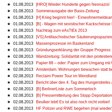
★
01.08.2013
[HRO] Wieder Hunderte gegen Neonazis!
★
01.08.2013
Sommerausgabe der Basis-Zeitung
★
01.08.2013
[H] Krieg beginnt hier! - Einwohnermeldeam
★
01.08.2013
[B] - Wagen mit sexistischer Kackscheisse 
★
01.08.2013
Nachtrag zum eAsTtEk 2013
★
01.08.2013
[VS] Antifaschistischer Säuberungsspazie
★
01.08.2013
Massenprozesse im Baskenland
★
01.08.2013
Gründungserklärung der Gruppe Progress
★
02.08.2013
Wandzeitung: Solidarität mit den protesti
★
02.08.2013
Papier 88 – oder: Papier zum Umgang mit 
★
02.08.2013
Amsterdam. Wohnungen bewachen statt b
★
02.08.2013
Reclaim Power Tour im Wendland
★
02.08.2013
Bericht über den 4. Tag des Hungerstreiks 
★
02.08.2013
[B] BerlinerListe zum Sommerloch
★
02.08.2013
[B] Pressemitteilung des Stopp Deportati
★
02.08.2013
Beulker lebt! Es ist also noch nicht vorbei!
★
02.08.2013
HF Polizei und RWE begehen (mal wieder)