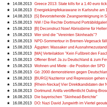
★
14.08.2013
Greece 2013: State kills for a 1.40 euro tick
★
14.08.2013
Energiekämpfekarawane in Karlsruhe am 
★
14.08.2013
[S] Bevorstehende Zwangsenteignung in Stu
★
15.08.2013
NW / Die Rechte Dortmund Porträbildgaler
★
15.08.2013
[B] Deconstruct Now! Abrissbirne für Heller
★
15.08.2013
Wer sind die "Vereinten Skinheads"?
★
15.08.2013
NPD-Sommertour in Bremen-Vegesack fällt
★
15.08.2013
Ägypten: Massaker und Ausnahmezustand 
★
15.08.2013
[MA] Verteilaktion "Kein Fußbreit den Fasc
★
15.08.2013
Offener Brief: Ja zu Deutschland & zum Fe
★
15.08.2013
Wohnen und Miete - die Position der SPD
★
15.08.2013
Gö: 2000 demonstrieren gegen Deutschla
★
15.08.2013
[BURG] Naziterror und Repression gehen w
★
15.08.2013
[Rhein-Neckar] Vier Direktkandidaten der 
★
16.08.2013
Dortmund: Antifa veröffentlicht Outing-Bro
★
16.08.2013
Die bayerischen "Skinhead-Berichte"
★
16.08.2013
DO: Nazi David Jungwirth im Viertel geoute