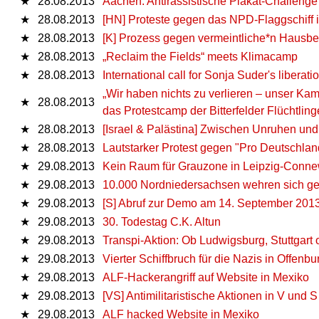
★
28.08.2013
Aachen: Antirassistische Plakat-Challenge 
★
28.08.2013
[HN] Proteste gegen das NPD-Flaggschiff 
★
28.08.2013
[K] Prozess gegen vermeintliche*n Hausbe
★
28.08.2013
„Reclaim the Fields“ meets Klimacamp
★
28.08.2013
International call for Sonja Suder's liberati
„Wir haben nichts zu verlieren – unser Kam
★
28.08.2013
das Protestcamp der Bitterfelder Flüchtling
★
28.08.2013
[Israel & Palästina] Zwischen Unruhen un
★
28.08.2013
Lautstarker Protest gegen "Pro Deutschlan
★
29.08.2013
Kein Raum für Grauzone in Leipzig-Conne
★
29.08.2013
10.000 Nordniedersachsen wehren sich g
★
29.08.2013
[S] Abruf zur Demo am 14. September 201
★
29.08.2013
30. Todestag C.K. Altun
★
29.08.2013
Transpi-Aktion: Ob Ludwigsburg, Stuttgart
★
29.08.2013
Vierter Schiffbruch für die Nazis in Offenbu
★
29.08.2013
ALF-Hackerangriff auf Website in Mexiko
★
29.08.2013
[VS] Antimilitaristische Aktionen in V und S
★
29.08.2013
ALF hacked Website in Mexiko