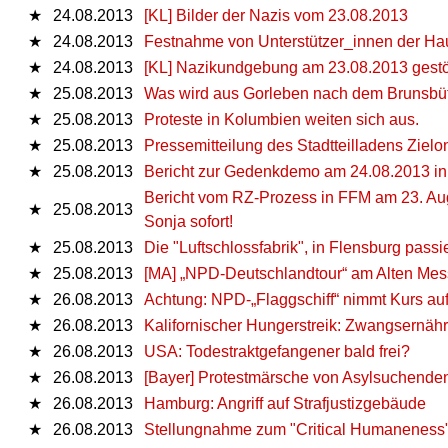
★
24.08.2013
[KL] Bilder der Nazis vom 23.08.2013
★
24.08.2013
Festnahme von Unterstützer_innen der H
★
24.08.2013
[KL] Nazikundgebung am 23.08.2013 gestö
★
25.08.2013
Was wird aus Gorleben nach dem Brunsbüttel-
★
25.08.2013
Proteste in Kolumbien weiten sich aus.
★
25.08.2013
Pressemitteilung des Stadtteilladens Ziel
★
25.08.2013
Bericht zur Gedenkdemo am 24.08.2013 in
Bericht vom RZ-Prozess in FFM am 23. Au
★
25.08.2013
Sonja sofort!
★
25.08.2013
Die "Luftschlossfabrik", in Flensburg passie
★
25.08.2013
[MA] „NPD-Deutschlandtour“ am Alten Mess
★
26.08.2013
Achtung: NPD-„Flaggschiff“ nimmt Kurs a
★
26.08.2013
Kalifornischer Hungerstreik: Zwangsernähr
★
26.08.2013
USA: Todestraktgefangener bald frei?
★
26.08.2013
[Bayer] Protestmärsche von Asylsuchende
★
26.08.2013
Hamburg: Angriff auf Strafjustizgebäude
★
26.08.2013
Stellungnahme zum "Critical Humaneness