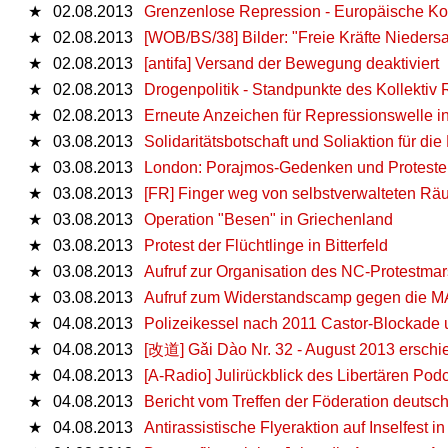
★
02.08.2013
Grenzenlose Repression - Europäische Ko
★
02.08.2013
[WOB/BS/38] Bilder: "Freie Kräfte Nieder
★
02.08.2013
[antifa] Versand der Bewegung deaktiviert
★
02.08.2013
Drogenpolitik - Standpunkte des Kollektiv
★
02.08.2013
Erneute Anzeichen für Repressionswelle i
★
03.08.2013
Solidaritätsbotschaft und Soliaktion für die 
★
03.08.2013
London: Porajmos-Gedenken und Proteste
★
03.08.2013
[FR] Finger weg von selbstverwalteten Rä
★
03.08.2013
Operation "Besen" in Griechenland
★
03.08.2013
Protest der Flüchtlinge in Bitterfeld
★
03.08.2013
Aufruf zur Organisation des NC-Protestm
★
03.08.2013
Aufruf zum Widerstandscamp gegen die MA
★
04.08.2013
Polizeikessel nach 2011 Castor-Blockade 
★
04.08.2013
[改道] Gǎi Dào Nr. 32 - August 2013 erschi
★
04.08.2013
[A-Radio] Julirückblick des Libertären Pod
★
04.08.2013
Bericht vom Treffen der Föderation deutsc
★
04.08.2013
Antirassistische Flyeraktion auf Inselfest i