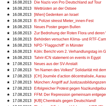
★
16.08.2013
Die Nazis von Pro Deutschland auf Tour
★
16.08.2013
Wettrüsten an der Ostsee
★
16.08.2013
[Wien] Gedenken an Israel
★
16.08.2013
B: Polizei stresst Mieter_innen-Fest
★
16.08.2013
Neues Poster gegen Bullen
★
16.08.2013
Zur Bedrohung der Roten Flora und deren
★
16.08.2013
Behörden versuchen Klima- und RTF-Camp
★
16.08.2013
NPD-"Flaggschiff" in Münster
★
16.08.2013
Köln: Bericht vom 2. Verhandlungstag im 
★
16.08.2013
Tahrir-ICN statement on events in Egypt
★
17.08.2013
Neues aus der SV-Anstalt
★
17.08.2013
“Im Namen des Volkes!” Solidarität mit d
★
17.08.2013
[CH] Journée d'action décentralisée, Aarau
★
17.08.2013
München: Angriff auf Justizausbildungsze
★
17.08.2013
Erfolgreicher Protest gegen Nazikundgebu
★
17.08.2013
FFM: Der Repression gemeinsam entgegen
★
17.08.2013
[K/B] Chemtrails gegen Deutschland!