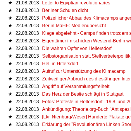
★
21.08.2013
Letter to Egyptian revolutionaries
★
21.08.2013
Berliner Schulen dicht
★
22.08.2013
Polizeilicher Abbau des Klimacamps anged
★
22.08.2013
Berlin-MaHE: Medienübersicht
★
22.08.2013
Klage abgelehnt - Camps finden trotzdem s
★
22.08.2013
Eigentümer im schicken Westend-Berlin 
★
22.08.2013
Die wahren Opfer von Hellersdorf
★
22.08.2013
Selbstorganisation statt Stellvertreterpolit
★
22.08.2013
Hell in Hitlersdorf
★
22.08.2013
Aufruf zur Unterstützung des Klimacamp
★
22.08.2013
Zeitweiliger Abbruch des diesjährigen Inte
★
22.08.2013
Angriff auf Versammlungsfreiheit
★
22.08.2013
Das Herz der Bestie schlägt in Stuttgart.
★
22.08.2013
Fotos: Proteste in Hellersdorf - 19.8. und 20
★
22.08.2013
Ankündigung: Theorie.org-Buch "Antispez
★
22.08.2013
[Lkr. Nienburg/Weser] Hunderte Plakate 
★
23.08.2013
Erklärung der "Revolutionären Linken Strö