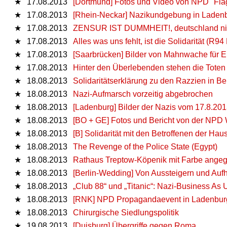
★
17.08.2013
[Dortmund] Fotos und Video von NPD "Fla
★
17.08.2013
[Rhein-Neckar] Nazikundgebung in Laden
★
17.08.2013
ZENSUR IST DUMMHEIT!, deutschland nicht
★
17.08.2013
Alles was uns fehlt, ist die Solidarität (R9
★
17.08.2013
[Saarbrücken] Bilder von Mahnwache für E
★
17.08.2013
Hinter den Überlebenden stehen die Toten
★
18.08.2013
Solidaritätserklärung zu den Razzien in Ber
★
18.08.2013
Nazi-Aufmarsch vorzeitig abgebrochen
★
18.08.2013
[Ladenburg] Bilder der Nazis vom 17.8.20
★
18.08.2013
[BO + GE] Fotos und Bericht von der NPD
★
18.08.2013
[B] Solidarität mit den Betroffenen der Ha
★
18.08.2013
The Revenge of the Police State (Egypt)
★
18.08.2013
Rathaus Treptow-Köpenik mit Farbe angegr
★
18.08.2013
[Berlin-Wedding] Von Aussteigern und Auf
★
18.08.2013
„Club 88“ und „Titanic“: Nazi-Business As
★
18.08.2013
[RNK] NPD Propagandaevent in Ladenburg
★
18.08.2013
Chirurgische Siedlungspolitik
★
19.08.2013
[Duisburg] Übergriffe gegen Roma