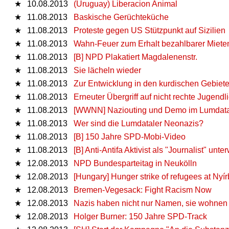
★
10.08.2013
(Uruguay) Liberacion Animal
★
11.08.2013
Baskische Gerüchteküche
★
11.08.2013
Proteste gegen US Stützpunkt auf Sizilien
★
11.08.2013
Wahn-Feuer zum Erhalt bezahlbarer Miete
★
11.08.2013
[B] NPD Plakatiert Magdalenenstr.
★
11.08.2013
Sie lächeln wieder
★
11.08.2013
Zur Entwicklung in den kurdischen Gebiete
★
11.08.2013
Erneuter Übergriff auf nicht rechte Jugendl
★
11.08.2013
[WWNN] Naziouting und Demo im Lumdata
★
11.08.2013
Wer sind die Lumdataler Neonazis?
★
11.08.2013
[B] 150 Jahre SPD-Mobi-Video
★
11.08.2013
[B] Anti-Antifa Aktivist als "Journalist" un
★
12.08.2013
NPD Bundesparteitag in Neukölln
★
12.08.2013
[Hungary] Hunger strike of refugees at Nyír
★
12.08.2013
Bremen-Vegesack: Fight Racism Now
★
12.08.2013
Nazis haben nicht nur Namen, sie wohnen
★
12.08.2013
Holger Burner: 150 Jahre SPD-Track