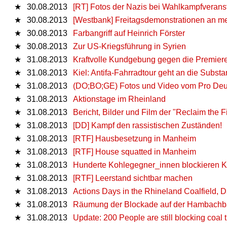
★
30.08.2013
[RT] Fotos der Nazis bei Wahlkampfveransta
★
30.08.2013
[Westbank] Freitagsdemonstrationen an m
★
30.08.2013
Farbangriff auf Heinrich Förster
★
30.08.2013
Zur US-Kriegsführung in Syrien
★
31.08.2013
Kraftvolle Kundgebung gegen die Premieren
★
31.08.2013
Kiel: Antifa-Fahrradtour geht an die Substa
★
31.08.2013
(DO;BO;GE) Fotos und Video vom Pro Deu
★
31.08.2013
Aktionstage im Rheinland
★
31.08.2013
Bericht, Bilder und Film der "Reclaim the
★
31.08.2013
[DD] Kampf den rassistischen Zuständen!
★
31.08.2013
[RTF] Hausbesetzung in Manheim
★
31.08.2013
[RTF] House squatted in Manheim
★
31.08.2013
Hunderte Kohlegegner_innen blockieren 
★
31.08.2013
[RTF] Leerstand sichtbar machen
★
31.08.2013
Actions Days in the Rhineland Coalfield, 
★
31.08.2013
Räumung der Blockade auf der Hambach
★
31.08.2013
Update: 200 People are still blocking coal t