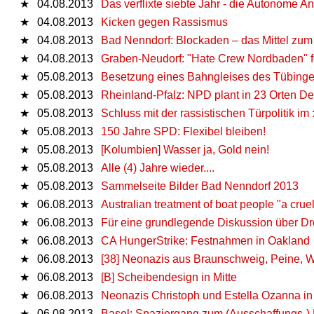
★
04.08.2013
Das verflixte siebte Jahr - die Autonome An
★
04.08.2013
Kicken gegen Rassismus
★
04.08.2013
Bad Nenndorf: Blockaden – das Mittel zum 
★
04.08.2013
Graben-Neudorf: "Hate Crew Nordbaden" fei
★
05.08.2013
Besetzung eines Bahngleises des Tübinge
★
05.08.2013
Rheinland-Pfalz: NPD plant in 23 Orten D
★
05.08.2013
Schluss mit der rassistischen Türpolitik im :
★
05.08.2013
150 Jahre SPD: Flexibel bleiben!
★
05.08.2013
[Kolumbien] Wasser ja, Gold nein!
★
05.08.2013
Alle (4) Jahre wieder....
★
05.08.2013
Sammelseite Bilder Bad Nenndorf 2013
★
06.08.2013
Australian treatment of boat people "a cruel
★
06.08.2013
Für eine grundlegende Diskussion über Dr
★
06.08.2013
CA HungerStrike: Festnahmen in Oakland
★
06.08.2013
[38] Neonazis aus Braunschweig, Peine, Wo
★
06.08.2013
[B] Scheibendesign in Mitte
★
06.08.2013
Neonazis Christoph und Estella Ozanna in
★
06.08.2013
Basel: Spaziergang zum (Ausschaffungs-)