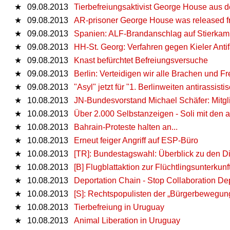
★
09.08.2013
Tierbefreiungsaktivist George House aus 
★
09.08.2013
AR-prisoner George House was released fr
★
09.08.2013
Spanien: ALF-Brandanschlag auf Stierkam
★
09.08.2013
HH-St. Georg: Verfahren gegen Kieler Antif
★
09.08.2013
Knast befürchtet Befreiungsversuche
★
09.08.2013
Berlin: Verteidigen wir alle Brachen und Fre
★
09.08.2013
"Asyl" jetzt für "1. Berlinweiten antirass
★
10.08.2013
JN-Bundesvorstand Michael Schäfer: Mitg
★
10.08.2013
Über 2.000 Selbstanzeigen - Soli mit den a
★
10.08.2013
Bahrain-Proteste halten an...
★
10.08.2013
Erneut feiger Angriff auf ESP-Büro
★
10.08.2013
[TR]: Bundestagswahl: Überblick zu den D
★
10.08.2013
[B] Flugblattaktion zur Flüchtlingsunterkunft
★
10.08.2013
Deportation Chain - Stop Collaboration De
★
10.08.2013
[S]: Rechtspopulisten der „Bürgerbewegun
★
10.08.2013
Tierbefreiung in Uruguay
★
10.08.2013
Animal Liberation in Uruguay