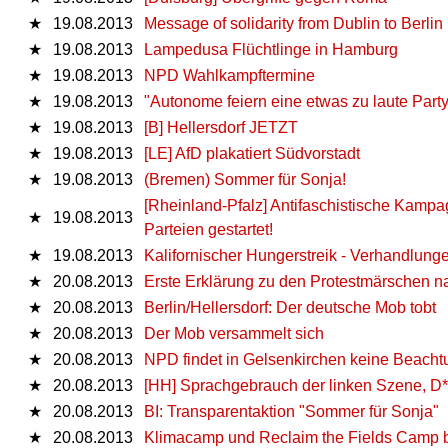
★
19.08.2013
Message of solidarity from Dublin to Berlin
★
19.08.2013
Lampedusa Flüchtlinge in Hamburg
★
19.08.2013
NPD Wahlkampftermine
★
19.08.2013
"Autonome feiern eine etwas zu laute Part
★
19.08.2013
[B] Hellersdorf JETZT
★
19.08.2013
[LE] AfD plakatiert Südvorstadt
★
19.08.2013
(Bremen) Sommer für Sonja!
[Rheinland-Pfalz] Antifaschistische Kam
★
19.08.2013
Parteien gestartet!
★
19.08.2013
Kalifornischer Hungerstreik - Verhandlung
★
20.08.2013
Erste Erklärung zu den Protestmärschen 
★
20.08.2013
Berlin/Hellersdorf: Der deutsche Mob tobt
★
20.08.2013
Der Mob versammelt sich
★
20.08.2013
NPD findet in Gelsenkirchen keine Beacht
★
20.08.2013
[HH] Sprachgebrauch der linken Szene, D*
★
20.08.2013
BI: Transparentaktion "Sommer für Sonja"
★
20.08.2013
Klimacamp und Reclaim the Fields Camp 