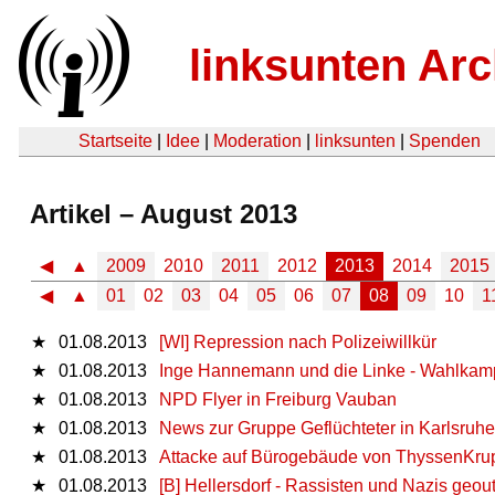
linksunten Arc
Startseite
|
Idee
|
Moderation
|
linksunten
|
Spenden
Artikel – August 2013
◀
▲
2009
2010
2011
2012
2013
2014
2015
◀
▲
01
02
03
04
05
06
07
08
09
10
1
★
01.08.2013
[WI] Repression nach Polizeiwillkür
★
01.08.2013
Inge Hannemann und die Linke - Wahlkampf
★
01.08.2013
NPD Flyer in Freiburg Vauban
★
01.08.2013
News zur Gruppe Geflüchteter in Karlsruhe
★
01.08.2013
Attacke auf Bürogebäude von ThyssenKrupp
★
01.08.2013
[B] Hellersdorf - Rassisten und Nazis geout