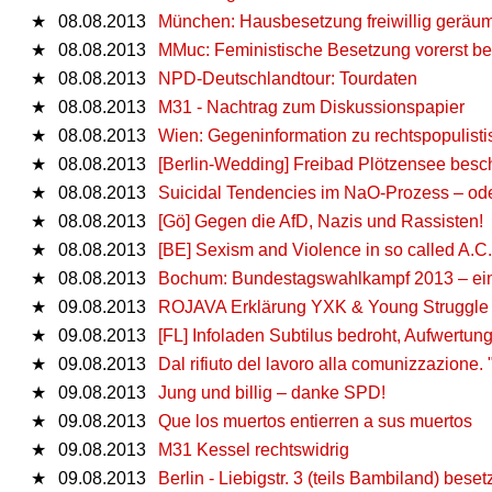
★
08.08.2013
München: Hausbesetzung freiwillig geräum
★
08.08.2013
MMuc: Feministische Besetzung vorerst b
★
08.08.2013
NPD-Deutschlandtour: Tourdaten
★
08.08.2013
M31 - Nachtrag zum Diskussionspapier
★
08.08.2013
Wien: Gegeninformation zu rechtspopulist
★
08.08.2013
[Berlin-Wedding] Freibad Plötzensee besch
★
08.08.2013
Suicidal Tendencies im NaO-Prozess – ode
★
08.08.2013
[Gö] Gegen die AfD, Nazis und Rassisten!
★
08.08.2013
[BE] Sexism and Violence in so called A.C.
★
08.08.2013
Bochum: Bundestagswahlkampf 2013 – ei
★
09.08.2013
ROJAVA Erklärung YXK & Young Struggle
★
09.08.2013
[FL] Infoladen Subtilus bedroht, Aufwertun
★
09.08.2013
Dal rifiuto del lavoro alla comunizzazione.
★
09.08.2013
Jung und billig – danke SPD!
★
09.08.2013
Que los muertos entierren a sus muertos
★
09.08.2013
M31 Kessel rechtswidrig
★
09.08.2013
Berlin - Liebigstr. 3 (teils Bambiland) beset