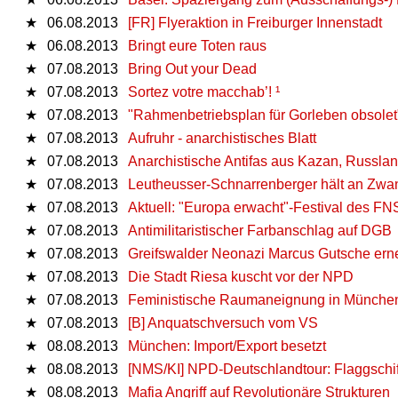
★
06.08.2013
[FR] Flyeraktion in Freiburger Innenstadt
★
06.08.2013
Bringt eure Toten raus
★
07.08.2013
Bring Out your Dead
★
07.08.2013
Sortez votre macchab’! ¹
★
07.08.2013
"Rahmenbetriebsplan für Gorleben obsolet" 
★
07.08.2013
Aufruhr - anarchistisches Blatt
★
07.08.2013
Anarchistische Antifas aus Kazan, Russlan
★
07.08.2013
Leutheusser-Schnarrenberger hält an Zwan
★
07.08.2013
Aktuell: "Europa erwacht"-Festival des F
★
07.08.2013
Antimilitaristischer Farbanschlag auf DGB
★
07.08.2013
Greifswalder Neonazi Marcus Gutsche erne
★
07.08.2013
Die Stadt Riesa kuscht vor der NPD
★
07.08.2013
Feministische Raumaneignung in Münche
★
07.08.2013
[B] Anquatschversuch vom VS
★
08.08.2013
München: Import/Export besetzt
★
08.08.2013
[NMS/KI] NPD-Deutschlandtour: Flaggschif
★
08.08.2013
Mafia Angriff auf Revolutionäre Strukturen