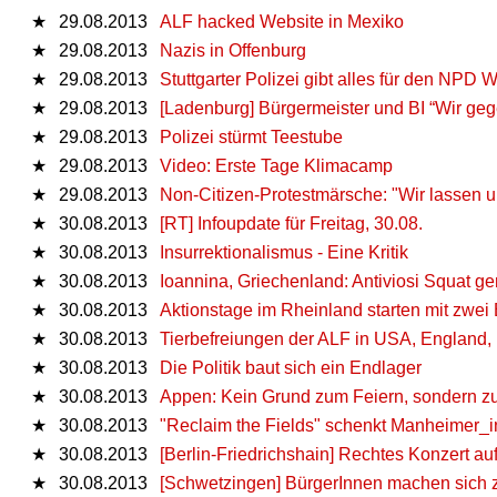
★
29.08.2013
ALF hacked Website in Mexiko
★
29.08.2013
Nazis in Offenburg
★
29.08.2013
Stuttgarter Polizei gibt alles für den NPD
★
29.08.2013
[Ladenburg] Bürgermeister und BI “Wir ge
★
29.08.2013
Polizei stürmt Teestube
★
29.08.2013
Video: Erste Tage Klimacamp
★
29.08.2013
Non-Citizen-Protestmärsche: "Wir lassen u
★
30.08.2013
[RT] Infoupdate für Freitag, 30.08.
★
30.08.2013
Insurrektionalismus - Eine Kritik
★
30.08.2013
Ioannina, Griechenland: Antiviosi Squat g
★
30.08.2013
Aktionstage im Rheinland starten mit zwe
★
30.08.2013
Tierbefreiungen der ALF in USA, England,
★
30.08.2013
Die Politik baut sich ein Endlager
★
30.08.2013
Appen: Kein Grund zum Feiern, sondern zu
★
30.08.2013
"Reclaim the Fields" schenkt Manheimer_
★
30.08.2013
[Berlin-Friedrichshain] Rechtes Konzert 
★
30.08.2013
[Schwetzingen] BürgerInnen machen sich zu