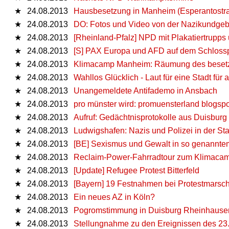
★
24.08.2013
Hausbesetzung in Manheim (Esperantostr
★
24.08.2013
DO: Fotos und Video von der Nazikundge
★
24.08.2013
[Rheinland-Pfalz] NPD mit Plakatiertrupps
★
24.08.2013
[S] PAX Europa und AFD auf dem Schlossp
★
24.08.2013
Klimacamp Manheim: Räumung des besetzt
★
24.08.2013
Wahllos Glücklich - Laut für eine Stadt für a
★
24.08.2013
Unangemeldete Antifademo in Ansbach
★
24.08.2013
pro münster wird: promuensterland blogspo
★
24.08.2013
Aufruf: Gedächtnisprotokolle aus Duisburg
★
24.08.2013
Ludwigshafen: Nazis und Polizei in der St
★
24.08.2013
[BE] Sexismus und Gewalt in so genannte
★
24.08.2013
Reclaim-Power-Fahrradtour zum Klimacamp
★
24.08.2013
[Update] Refugee Protest Bitterfeld
★
24.08.2013
[Bayern] 19 Festnahmen bei Protestmarsch 
★
24.08.2013
Ein neues AZ in Köln?
★
24.08.2013
Pogromstimmung in Duisburg Rheinhause
★
24.08.2013
Stellungnahme zu den Ereignissen des 23