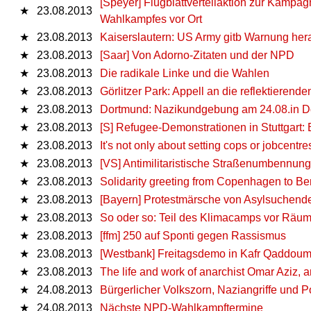
[Speyer] Flugblattverteilaktion zur Kampa
★
23.08.2013
Wahlkampfes vor Ort
★
23.08.2013
Kaiserslautern: US Army gitb Warnung her
★
23.08.2013
[Saar] Von Adorno-Zitaten und der NPD
★
23.08.2013
Die radikale Linke und die Wahlen
★
23.08.2013
Görlitzer Park: Appell an die reflektierend
★
23.08.2013
Dortmund: Nazikundgebung am 24.08.in Do
★
23.08.2013
[S] Refugee-Demonstrationen in Stuttgart: 
★
23.08.2013
It's not only about setting cops or jobcentr
★
23.08.2013
[VS] Antimilitaristische Straßenumbennun
★
23.08.2013
Solidarity greeting from Copenhagen to Ber
★
23.08.2013
[Bayern] Protestmärsche von Asylsuchende
★
23.08.2013
So oder so: Teil des Klimacamps vor Räu
★
23.08.2013
[ffm] 250 auf Sponti gegen Rassismus
★
23.08.2013
[Westbank] Freitagsdemo in Kafr Qaddou
★
23.08.2013
The life and work of anarchist Omar Aziz, a
★
24.08.2013
Bürgerlicher Volkszorn, Naziangriffe und 
★
24.08.2013
Nächste NPD-Wahlkampftermine