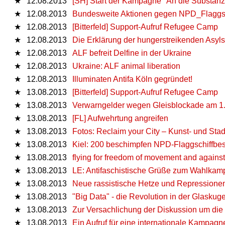
★
12.08.2013
[SH] Start der Kampagne "An die Substanz
★
12.08.2013
Bundesweite Aktionen gegen NPD_Flaggsc
★
12.08.2013
[Bitterfeld] Support-Aufruf Refugee Camp
★
12.08.2013
Die Erklärung der hungerstreikenden Asyls
★
12.08.2013
ALF befreit Delfine in der Ukraine
★
12.08.2013
Ukraine: ALF animal liberation
★
12.08.2013
Illuminaten Antifa Köln gegründet!
★
13.08.2013
[Bitterfeld] Support-Aufruf Refugee Camp
★
13.08.2013
Verwarngelder wegen Gleisblockade am 1. 
★
13.08.2013
[FL] Aufwehrtung angreifen
★
13.08.2013
Fotos: Reclaim your City – Kunst- und Sta
★
13.08.2013
Kiel: 200 beschimpfen NPD-Flaggschiffbe
★
13.08.2013
flying for freedom of movement and against
★
13.08.2013
LE: Antifaschistische Grüße zum Wahlkamp
★
13.08.2013
Neue rassistische Hetze und Repressione
★
13.08.2013
"Big Data" - die Revolution in der Glaskuge
★
13.08.2013
Zur Versachlichung der Diskussion um die S
★
13.08.2013
Ein Aufruf für eine internationale Kampag