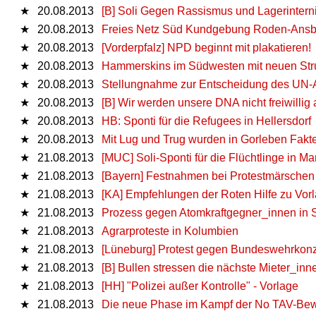
★
20.08.2013
[B] Soli Gegen Rassismus und Lagerintern
★
20.08.2013
Freies Netz Süd Kundgebung Roden-Ansb
★
20.08.2013
[Vorderpfalz] NPD beginnt mit plakatieren!
★
20.08.2013
Hammerskins im Südwesten mit neuen Str
★
20.08.2013
Stellungnahme zur Entscheidung des UN-A
★
20.08.2013
[B] Wir werden unsere DNA nicht freiwillig
★
20.08.2013
HB: Sponti für die Refugees in Hellersdorf
★
20.08.2013
Mit Lug und Trug wurden in Gorleben Fakt
★
21.08.2013
[MUC] Soli-Sponti für die Flüchtlinge in M
★
21.08.2013
[Bayern] Festnahmen bei Protestmärschen
★
21.08.2013
[KA] Empfehlungen der Roten Hilfe zu V
★
21.08.2013
Prozess gegen Atomkraftgegner_innen in St
★
21.08.2013
Agrarproteste in Kolumbien
★
21.08.2013
[Lüneburg] Protest gegen Bundeswehrkonz
★
21.08.2013
[B] Bullen stressen die nächste Mieter_i
★
21.08.2013
[HH] "Polizei außer Kontrolle" - Vorlage
★
21.08.2013
Die neue Phase im Kampf der No TAV-Be