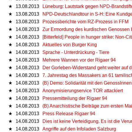
★
13.08.2013
Lüneburg: Lautstark gegen NPD-Brandstift
★
13.08.2013
NPD-Deutschlandtour in S-H: Eine Kundgeb
★
13.08.2013
Prozessberichte vom RZ-Prozess in FFM
★
14.08.2013
Zur Ermordung des kurdischen Genossen I
★
14.08.2013
[Bitterfeld] People in hunger strike: Non-Ci
★
14.08.2013
Aktuelles von Burger King
★
14.08.2013
Sprache - Unterdrückung - Tiere
★
14.08.2013
Mehrere Wannen vor der Rigaer 94
★
14.08.2013
Der Gorleben-Widerstand geht weiter auf d
★
14.08.2013
7. Jahrestag des Massakers an 61 tamilis
★
14.08.2013
(B) Demo: Solidarität mit den GenossInnen
★
14.08.2013
Anonymisierungservice TOR attackiert
★
14.08.2013
Pressemitteilung der Rigaer 94
★
14.08.2013
(B) Anarchistische Beiträge zum ersten Ma
★
14.08.2013
Press Release Rigaer 94
★
14.08.2013
Dies ist keine Verteidigung. Es ist die Veru
★
14.08.2013
Angriffe auf den Infoladen Salzburg