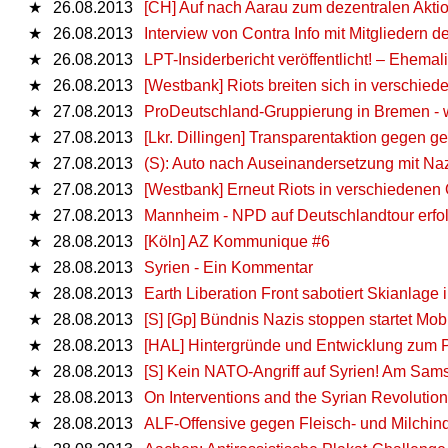
★
26.08.2013
[CH] Auf nach Aarau zum dezentralen Aktio
★
26.08.2013
Interview von Contra Info mit Mitgliedern 
★
26.08.2013
LPT-Insiderbericht veröffentlicht! – Ehemal
★
26.08.2013
[Westbank] Riots breiten sich in verschie
★
27.08.2013
ProDeutschland-Gruppierung in Bremen - w
★
27.08.2013
[Lkr. Dillingen] Transparentaktion gegen 
★
27.08.2013
(S): Auto nach Auseinandersetzung mit Na
★
27.08.2013
[Westbank] Erneut Riots in verschiedenen 
★
27.08.2013
Mannheim - NPD auf Deutschlandtour erfol
★
28.08.2013
[Köln] AZ Kommunique #6
★
28.08.2013
Syrien - Ein Kommentar
★
28.08.2013
Earth Liberation Front sabotiert Skianlage
★
28.08.2013
[S] [Gp] Bündnis Nazis stoppen startet Mob
★
28.08.2013
[HAL] Hintergründe und Entwicklung zum Po
★
28.08.2013
[S] Kein NATO-Angriff auf Syrien! Am Sams
★
28.08.2013
On Interventions and the Syrian Revolution
★
28.08.2013
ALF-Offensive gegen Fleisch- und Milchin