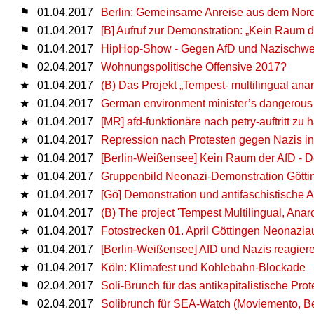
⚑
01.04.2017
Berlin: Gemeinsame Anreise aus dem Nord
⚑
01.04.2017
[B] Aufruf zur Demonstration: „Kein Raum d
⚑
01.04.2017
HipHop-Show - Gegen AfD und Nazischwe
⚑
02.04.2017
Wohnungspolitische Offensive 2017?
★
01.04.2017
(B) Das Projekt „Tempest- multilingual anarc
★
01.04.2017
German environment minister’s dangerous 
★
01.04.2017
[MR] afd-funktionäre nach petry-auftritt zu
★
01.04.2017
Repression nach Protesten gegen Nazis in
★
01.04.2017
[Berlin-Weißensee] Kein Raum der AfD - 
★
01.04.2017
Gruppenbild Neonazi-Demonstration Götti
★
01.04.2017
[Gö] Demonstration und antifaschistische A
★
01.04.2017
(B) The project 'Tempest Multilingual, Anar
★
01.04.2017
Fotostrecken 01. April Göttingen Neonazi
★
01.04.2017
[Berlin-Weißensee] AfD und Nazis reagier
★
01.04.2017
Köln: Klimafest und Kohlebahn-Blockade
⚑
02.04.2017
Soli-Brunch für das antikapitalistische P
⚑
02.04.2017
Solibrunch für SEA-Watch (Moviemento, Be