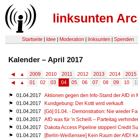
linksunten Arc
Startseite
|
Idee
|
Moderation
|
linksunten
|
Spenden
Kalender – April 2017
◀
▲
2009
2010
2011
2012
2013
2014
2015
◀
▲
01
02
03
04
05
06
07
08
09
10
1
⚑
01.04.2017
Aktionen gegen den Info-Stand der AfD i
⚑
01.04.2017
Kundgebung: Der Kotti wird verkauft
⚑
01.04.2017
[Gö] 01.04. - Demonstration: Nie wieder F
⚑
01.04.2017
AfD was für ‘n Scheiß – Parteitag verhinde
⚑
01.04.2017
Dakota Access Pipeline stoppen! Credit S
⚑
01.04.2017
[Berlin-Weißensee] Kein Raum der AfD! Ke