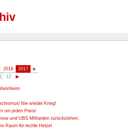
hiv
2016
2017
▶
1
12
▶
n Mannheim
aschismus! Nie wieder Krieg!
rn um jeden Preis!
uisse und UBS Milliarden zurückziehen.
in Raum für rechte Hetze!