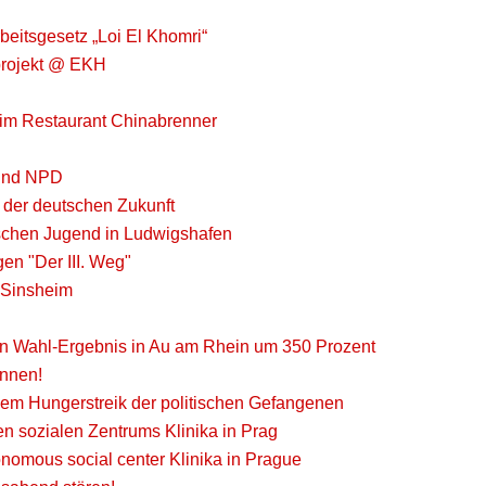
beitsgesetz „Loi El Khomri“
mprojekt @ EKH
im Restaurant Chinabrenner
 und NPD
g der deutschen Zukunft
tischen Jugend in Ludwigshafen
gen "Der III. Weg"
n Sinsheim
ein Wahl-Ergebnis in Au am Rhein um 350 Prozent
onnen!
 dem Hungerstreik der politischen Gefangenen
n sozialen Zentrums Klinika in Prag
onomous social center Klinika in Prague