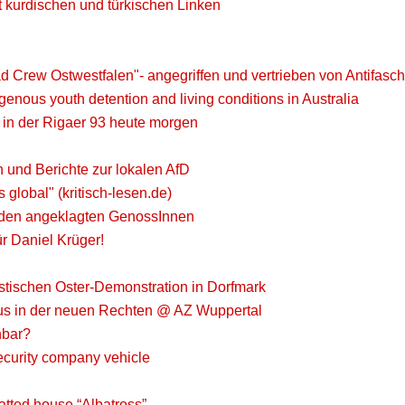
t kurdischen und türkischen Linken
d Crew Ostwestfalen"- angegriffen und vertrieben von Antifasch
igenous youth detention and living conditions in Australia
z in der Rigaer 93 heute morgen
und Berichte zur lokalen AfD
global" (kritisch-lesen.de)
t den angeklagten GenossInnen
r Daniel Krüger!
istischen Oster-Demonstration in Dorfmark
smus in der neuen Rechten @ AZ Wuppertal
hbar?
security company vehicle
uatted house “Albatross”