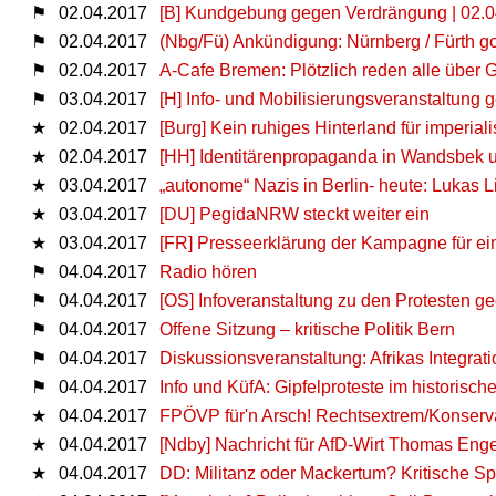
⚑
02.04.2017
[B] Kundgebung gegen Verdrängung | 02.04.
⚑
02.04.2017
(Nbg/Fü) Ankündigung: Nürnberg / Fürth 
⚑
02.04.2017
A-Cafe Bremen: Plötzlich reden alle über 
⚑
03.04.2017
[H] Info- und Mobilisierungsveranstaltung 
★
02.04.2017
[Burg] Kein ruhiges Hinterland für imperiali
★
02.04.2017
[HH] Identitärenpropaganda in Wandsbek
★
03.04.2017
„autonome“ Nazis in Berlin- heute: Lukas L
★
03.04.2017
[DU] PegidaNRW steckt weiter ein
★
03.04.2017
[FR] Presseerklärung der Kampagne für eine
⚑
04.04.2017
Radio hören
⚑
04.04.2017
[OS] Infoveranstaltung zu den Protesten 
⚑
04.04.2017
Offene Sitzung – kritische Politik Bern
⚑
04.04.2017
Diskussionsveranstaltung: Afrikas Integra
⚑
04.04.2017
Info und KüfA: Gipfelproteste im historisc
★
04.04.2017
FPÖVP für'n Arsch! Rechtsextrem/Konserva
★
04.04.2017
[Ndby] Nachricht für AfD-Wirt Thomas Engel
★
04.04.2017
DD: Militanz oder Mackertum? Kritische S