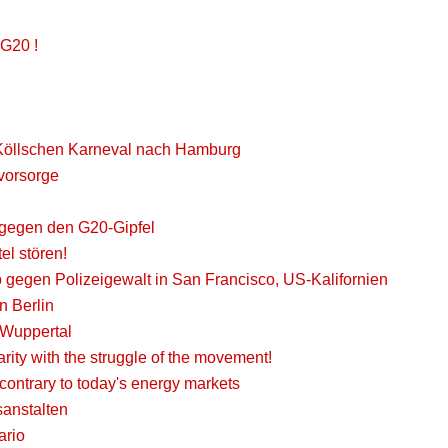
 G20 !
Köllschen Karneval nach Hamburg
svorsorge
I gegen den G20-Gipfel
el stören!
gegen Polizeigewalt in San Francisco, US-Kalifornien
n Berlin
n Wuppertal
rity with the struggle of the movement!
contrary to today's energy markets
sanstalten
ario