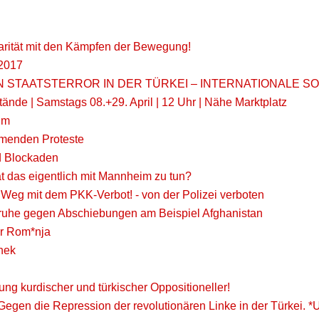
darität mit den Kämpfen der Bewegung!
 2017
 DEN STAATSTERROR IN DER TÜRKEI – INTERNATIONALE S
stände | Samstags 08.+29. April | 12 Uhr | Nähe Marktplatz
im
mmenden Proteste
d Blockaden
hat das eigentlich mit Mannheim zu tun?
 Weg mit dem PKK-Verbot! - von der Polizei verboten
sruhe gegen Abschiebungen am Beispiel Afghanistan
der Rom*nja
thek
ng kurdischer und türkischer Oppositioneller!
! Gegen die Repression der revolutionären Linke in der Türkei