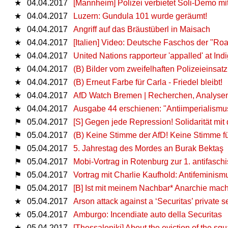
★
04.04.2017
[Mannheim] Polizei verbietet Soli-Demo mi
★
04.04.2017
Luzern: Gundula 101 wurde geräumt!
★
04.04.2017
Angriff auf das Bräustüberl in Maisach
★
04.04.2017
[Italien] Video: Deutsche Faschos der "Roa
★
04.04.2017
United Nations rapporteur 'appalled' at Ind
★
04.04.2017
(B) Bilder vom zweifelhaften Polizeieinsat
★
04.04.2017
(B) Erneut Farbe für Carla - Friedel bleibt!
★
04.04.2017
AfD Watch Bremen | Recherchen, Analysen 
★
04.04.2017
Ausgabe 44 erschienen: "Antiimperialismus 
⚑
05.04.2017
[S] Gegen jede Repression! Solidarität mi
⚑
05.04.2017
(B) Keine Stimme der AfD! Keine Stimme fü
⚑
05.04.2017
5. Jahrestag des Mordes an Burak Bektaş
⚑
05.04.2017
Mobi-Vortrag in Rotenburg zur 1. antifasch
⚑
05.04.2017
Vortrag mit Charlie Kaufhold: Antifemini
⚑
05.04.2017
[B] Ist mit meinem Nachbar* Anarchie mac
★
05.04.2017
Arson attack against a ‘Securitas’ private 
★
05.04.2017
Amburgo: Incendiate auto della Securitas
★
05.04.2017
[Thessaloniki] About the eviction of the sq