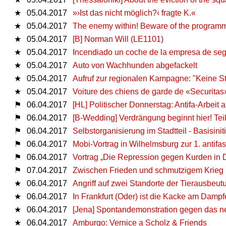
★
05.04.2017
»›Ist das nicht möglich?‹ fragte K.«
★
05.04.2017
The enemy within! Beware of the programm
★
05.04.2017
[B] Norman Will (LE1101)
★
05.04.2017
Incendiado un coche de la empresa de se
★
05.04.2017
Auto von Wachhunden abgefackelt
★
05.04.2017
Aufruf zur regionalen Kampagne: "Keine 
★
05.04.2017
Voiture des chiens de garde de «Securitas
⚑
06.04.2017
[HL] Politischer Donnerstag: Antifa-Arbeit
⚑
06.04.2017
[B-Wedding] Verdrängung beginnt hier! Teil
⚑
06.04.2017
Selbstorganisierung im Stadtteil - Basisinit
⚑
06.04.2017
Mobi-Vortrag in Wilhelmsburg zur 1. antifa
⚑
06.04.2017
Vortrag „Die Repression gegen Kurden in 
⚑
07.04.2017
Zwischen Frieden und schmutzigem Krieg
★
06.04.2017
Angriff auf zwei Standorte der Tierausbeu
★
06.04.2017
In Frankfurt (Oder) ist die Kacke am Damp
★
06.04.2017
[Jena] Spontandemonstration gegen das n
★
06.04.2017
Amburgo: Vernice a Scholz & Friends