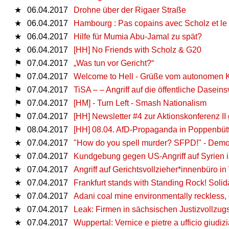
★
06.04.2017
Drohne über der Rigaer Straße
★
06.04.2017
Hambourg : Pas copains avec Scholz et le
★
06.04.2017
Hilfe für Mumia Abu-Jamal zu spät?
★
06.04.2017
[HH] No Friends with Scholz & G20
⚑
07.04.2017
„Was tun vor Gericht?“
⚑
07.04.2017
Welcome to Hell - Grüße vom autonomen 
⚑
07.04.2017
TiSA – – Angriff auf die öffentliche Dasein
⚑
07.04.2017
[HM] - Turn Left - Smash Nationalism
⚑
07.04.2017
[HH] Newsletter #4 zur Aktionskonferenz I
⚑
08.04.2017
[HH] 08.04. AfD-Propaganda in Poppenbütt
★
07.04.2017
"How do you spell murder? SFPD!" - Demo 
★
07.04.2017
Kundgebung gegen US-Angriff auf Syrien i
★
07.04.2017
Angriff auf Gerichtsvollzieher*innenbüro i
★
07.04.2017
Frankfurt stands with Standing Rock! Solida
★
07.04.2017
Adani coal mine environmentally reckless, 
★
07.04.2017
Leak: Firmen in sächsischen Justizvollzug
★
07.04.2017
Wuppertal: Vernice e pietre a ufficio giudizi