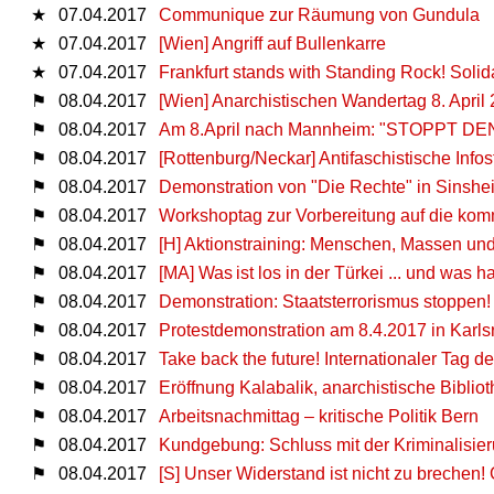
★
07.04.2017
Communique zur Räumung von Gundula
★
07.04.2017
[Wien] Angriff auf Bullenkarre
★
07.04.2017
Frankfurt stands with Standing Rock! Soli
⚑
08.04.2017
[Wien] Anarchistischen Wandertag 8. April
⚑
08.04.2017
Am 8.April nach Mannheim: "STOPPT
⚑
08.04.2017
[Rottenburg/Neckar] Antifaschistische Info
⚑
08.04.2017
Demonstration von "Die Rechte" in Sinshe
⚑
08.04.2017
Workshoptag zur Vorbereitung auf die ko
⚑
08.04.2017
[H] Aktionstraining: Menschen, Massen un
⚑
08.04.2017
[MA] Was ist los in der Türkei ... und was 
⚑
08.04.2017
Demonstration: Staatsterrorismus stoppen!
⚑
08.04.2017
Protestdemonstration am 8.4.2017 in Karl
⚑
08.04.2017
Take back the future! Internationaler Tag 
⚑
08.04.2017
Eröffnung Kalabalik, anarchistische Biblio
⚑
08.04.2017
Arbeitsnachmittag – kritische Politik Bern
⚑
08.04.2017
Kundgebung: Schluss mit der Kriminalisieru
⚑
08.04.2017
[S] Unser Widerstand ist nicht zu brechen