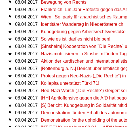
⚑
08.04.2017
Bewegung von Rechts
⚑
08.04.2017
Frankreich: Ein Jahr Proteste gegen das Ar
⚑
08.04.2017
Wien : Soliparty für anarchistisches Rau
⚑
09.04.2017
Identitärer Wandertag in Niederösterreich
★
08.04.2017
Kundgebung gegen Arbeitsrechtsverstöße 
★
08.04.2017
So wie es ist, darf es nicht bleiben!
★
08.04.2017
[Sinsheim] Kooperation von "Die Rechte"
★
08.04.2017
Nazis mobilisieren in Sinsheim für den Ta
★
08.04.2017
Aktion der kurdischen und internationalis
★
08.04.2017
[Rottenburg a. N.] Bericht über Infotisch ge
★
08.04.2017
Protest gegen Neo-Nazis („Die Rechte“) i
★
08.04.2017
Kollepita unterstützt Türki 71!
★
08.04.2017
Neo-Nazi Worch („Die Rechte“) steigert s
★
08.04.2017
[HH] Apriloffensive gegen die AfD hat beg
★
08.04.2017
[S] Bericht: Kundgebung in Solidarität mit
⚑
09.04.2017
Demonstration für den Erhalt des autonome
⚑
09.04.2017
Demonstration for the upholding of the aut