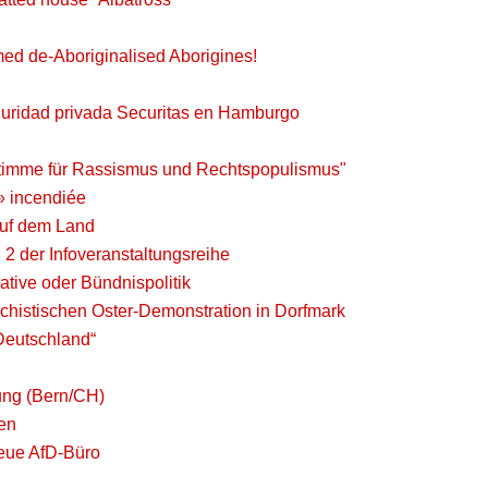
ed de-Aboriginalised Aborigines!
guridad privada Securitas en Hamburgo
Stimme für Rassismus und Rechtspopulismus"
» incendiée
 auf dem Land
 2 der Infoveranstaltungsreihe
iative oder Bündnispolitik
schistischen Oster-Demonstration in Dorfmark
Deutschland“
tung (Bern/CH)
fen
eue AfD-Büro