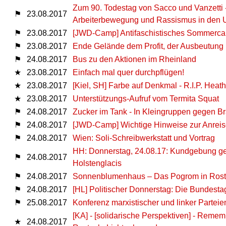
Zum 90. Todestag von Sacco und Vanzetti 
⚑
23.08.2017
Arbeiterbewegung und Rassismus in den
⚑
23.08.2017
[JWD-Camp] Antifaschistisches Sommerca
⚑
23.08.2017
Ende Gelände dem Profit, der Ausbeutung
⚑
24.08.2017
Bus zu den Aktionen im Rheinland
★
23.08.2017
Einfach mal quer durchpflügen!
★
23.08.2017
[Kiel, SH] Farbe auf Denkmal - R.I.P. Heath
★
23.08.2017
Unterstützungs-Aufruf vom Termita Squat
⚑
24.08.2017
Zucker im Tank - In Kleingruppen gegen B
⚑
24.08.2017
[JWD-Camp] Wichtige Hinweise zur Anrei
⚑
24.08.2017
Wien: Soli-Schreibwerkstatt und Vortrag
HH: Donnerstag, 24.08.17: Kundgebung ge
⚑
24.08.2017
Holstenglacis
⚑
24.08.2017
Sonnenblumenhaus – Das Pogrom in Rost
⚑
24.08.2017
[HL] Politischer Donnerstag: Die Bundesta
⚑
25.08.2017
Konferenz marxistischer und linker Parteie
[KA] - [solidarische Perspektiven] - Remem
★
24.08.2017