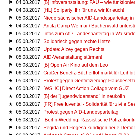
⚑
04.08.2017
[Β] Infoveranstaltung: FAU – wie funktionie
⚑
04.08.2017
[HL] Soliparty: Ihr für uns, wir für euch!
⚑
05.08.2017
Niedersächsischer AfD-Landesparteitag in
★
04.08.2017
Antifa Camp Weimar / Buchenwald unterstü
⚑
05.08.2017
Infos zum AfD-Landesparteitag in Walsrode
⚑
05.08.2017
Solidarisch gegen rechte Hetze
⚑
05.08.2017
Update: Alzey gegen Rechts
⚑
05.08.2017
AfD-Veranstaltung stürmen!
⚑
05.08.2017
[B] Open Air Kino auf dem Leo
⚑
06.08.2017
Großer Benefiz-Bücherflohmarkt für Leihbi
★
05.08.2017
Protest gegen Gentrifizierung: Hausbesetz
★
05.08.2017
[WSHC] Direct Action Collage vom GÜZ
★
05.08.2017
[B] der "jugendwiderstand" in neukölln
★
05.08.2017
[FR] Free Iuventa! - Solidarität für zivile Se
★
05.08.2017
Protest gegen AfD-Landesparteitag
★
05.08.2017
[Berlin-Wedding] Rassistische Polizeikont
⚑
06.08.2017
Pegida und Hogesa kündigen neue Demons