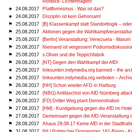
Rostock- Lichtenhagen!
★
24.08.2017
Plattformismus - Was ist das?
★
24.08.2017
Disziplin ist kein Gehorsam!
⚑
25.08.2017
[Β] Klassenkampf statt Standortlogik – ode
⚑
25.08.2017
Aktionen gegen die Wahlkampfveranstaltu
⚑
25.08.2017
[Berlin] Veranstaltung: Venezuela - Warum
⚑
25.08.2017
Niemand ist vergessen! Podiumsdiskussio
⚑
25.08.2017
s.Oliver und die Teppichfabrik
⚑
26.08.2017
[NT] Gegen den Wahlkampf der AfD!
★
25.08.2017
linksunten.indymedia.org banned – the arc
★
25.08.2017
linksunten.indymedia.org verboten – Archiv 
⚑
26.08.2017
[HH] Schon wieder AFD in Harburg
⚑
26.08.2017
(NBG) Antifaschist von AfD Nürnberg attack
⚑
26.08.2017
[FD] Dritter Weg plant Demonstration
⚑
27.08.2017
[HM] - Kundgebung gegen die AfD im Hote
⚑
27.08.2017
Gemeinsam gegen die AfD-Veranstaltung 
⚑
28.08.2017
Ahaus 28.08.17 Keine AfD in der Stadthall
⚑
31.08.2017
[HL] Politischer Donnerstag: 161-Bingo -