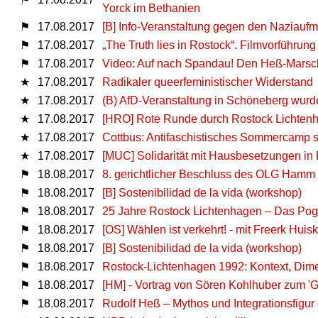
Yorck im Bethanien
⚑
17.08.2017
[B] Info-Veranstaltung gegen den Naziauf
⚑
17.08.2017
„The Truth lies in Rostock“. Filmvorführung
⚑
17.08.2017
Video: Auf nach Spandau! Den Heß-Marsch 
★
17.08.2017
Radikaler queerfeministischer Widerstand
★
17.08.2017
(B) AfD-Veranstaltung in Schöneberg wurd
★
17.08.2017
[HRO] Rote Runde durch Rostock Lichten
★
17.08.2017
Cottbus: Antifaschistisches Sommercamp ste
★
17.08.2017
[MUC] Solidarität mit Hausbesetzungen in 
⚑
18.08.2017
8. gerichtlicher Beschluss des OLG Hamm
⚑
18.08.2017
[Β] Sostenibilidad de la vida (workshop)
⚑
18.08.2017
25 Jahre Rostock Lichtenhagen – Das Pogr
⚑
18.08.2017
[OS] Wählen ist verkehrt! - mit Freerk Huis
⚑
18.08.2017
[Β] Sostenibilidad de la vida (workshop)
⚑
18.08.2017
Rostock-Lichtenhagen 1992: Kontext, Dime
⚑
18.08.2017
[HM] - Vortrag von Sören Kohlhuber zum 'G
⚑
18.08.2017
Rudolf Heß – Mythos und Integrationsfigur