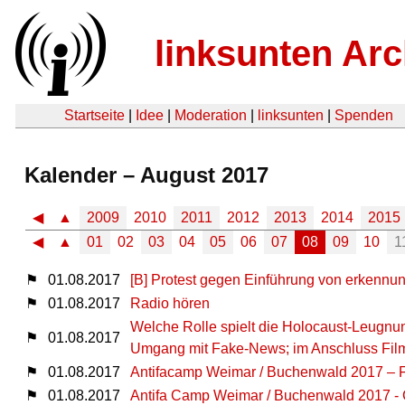
linksunten Arc
Startseite
|
Idee
|
Moderation
|
linksunten
|
Spenden
Kalender – August 2017
◀
▲
2009
2010
2011
2012
2013
2014
2015
◀
▲
01
02
03
04
05
06
07
08
09
10
1
⚑
01.08.2017
[B] Protest gegen Einführung von erkennu
⚑
01.08.2017
Radio hören
Welche Rolle spielt die Holocaust-Leugnu
⚑
01.08.2017
Umgang mit Fake-News; im Anschluss Film
⚑
01.08.2017
Antifacamp Weimar / Buchenwald 2017
⚑
01.08.2017
Antifa Camp Weimar / Buchenwald 2017 - G