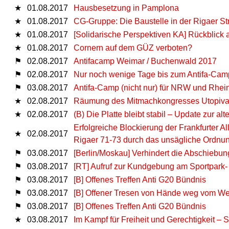
★
01.08.2017
Hausbesetzung in Pamplona
★
01.08.2017
CG-Gruppe: Die Baustelle in der Rigaer 
★
01.08.2017
[Solidarische Perspektiven KA] Rückblick au
★
01.08.2017
Cornern auf dem GÜZ verboten?
⚑
02.08.2017
Antifacamp Weimar / Buchenwald 2017
⚑
02.08.2017
Nur noch wenige Tage bis zum Antifa-Cam
⚑
03.08.2017
Antifa-Camp (nicht nur) für NRW und Rhei
★
02.08.2017
Räumung des Mitmachkongresses Utopiva
★
02.08.2017
(B) Die Platte bleibt stabil – Update zur al
Erfolgreiche Blockierung der Frankfurter A
★
02.08.2017
Rigaer 71-73 durch das unsägliche Ordnung
⚑
03.08.2017
[Berlin/Moskau] Verhindert die Abschiebung
⚑
03.08.2017
[RT] Aufruf zur Kundgebung am Sportpark- 
⚑
03.08.2017
[B] Offenes Treffen Anti G20 Bündnis
⚑
03.08.2017
[B] Offener Tresen von Hände weg vom W
⚑
03.08.2017
[B] Offenes Treffen Anti G20 Bündnis
★
03.08.2017
Im Kampf für Freiheit und Gerechtigkeit – So