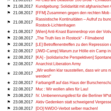
⚑
21.08.2017
Kundgebung: Solidarität mit afghanischen
⚑
21.08.2017
[FFM] Zusammen gegen den rechten Mob - 
Rassistische Kontinuitäten – Aufruf zu bu
⚑
21.08.2017
Rostock-Lichtenhagen
★
21.08.2017
[Wien] Anti-Knast Bannerdrop von der Voti
⚑
22.08.2017
„The Truth lies in Rostock“ - Filmabend
⚑
22.08.2017
[LE] Betroffenentreffen zu den Repression
★
22.08.2017
[JWD-Camp] Warum zur Hölle ein Camp in
★
22.08.2017
[KA] - [solidarische Perspektiven] Spontan
★
22.08.2017
Anarchist Liberation Army
„Wir wollen klar rausstellen, dass wir uns 
★
22.08.2017
werden!“
★
22.08.2017
Farbangriff auf das Haus der Burschensch
★
22.08.2017
Muc : Wir wollen alles für Lau!
⚑
23.08.2017
IV. Umbenennungsfest für die Berliner M*s
⚑
23.08.2017
Aktiv Gedenken statt schweigend Vergess
⚑
23.08.2017
[DO] NWDO-Verbot selber machen!