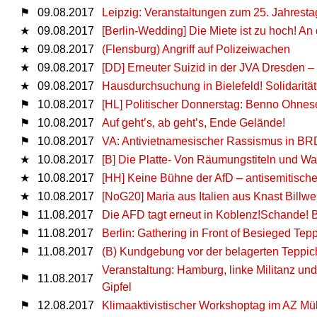
⚑
09.08.2017
Leipzig: Veranstaltungen zum 25. Jahrest
★
09.08.2017
[Berlin-Wedding] Die Miete ist zu hoch! 
★
09.08.2017
(Flensburg) Angriff auf Polizeiwachen
★
09.08.2017
[DD] Erneuter Suizid in der JVA Dresden –
★
09.08.2017
Hausdurchsuchung in Bielefeld! Solidarit
⚑
10.08.2017
[HL] Politischer Donnerstag: Benno Ohnes
⚑
10.08.2017
Auf geht’s, ab geht’s, Ende Gelände!
⚑
10.08.2017
VA: Antivietnamesischer Rassismus in BRD
★
10.08.2017
[B] Die Platte- Von Räumungstiteln und 
★
10.08.2017
[HH] Keine Bühne der AfD – antisemitische
★
10.08.2017
[NoG20] Maria aus Italien aus Knast Billwer
⚑
11.08.2017
Die AFD tagt erneut in Koblenz!Schande! 
⚑
11.08.2017
Berlin: Gathering in Front of Besieged Tepp
⚑
11.08.2017
(B) Kundgebung vor der belagerten Teppic
Veranstaltung: Hamburg, linke Militanz un
⚑
11.08.2017
Gipfel
⚑
12.08.2017
Klimaaktivistischer Workshoptag im AZ Mü