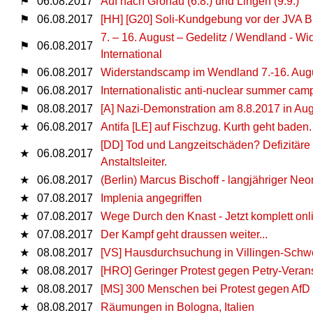
⚑
06.08.2017
Auf nach Gronau (6.8.) und Lingen (9.9.)
⚑
06.08.2017
[HH] [G20] Soli-Kundgebung vor der JVA 
7. – 16. August – Gedelitz / Wendland - W
⚑
06.08.2017
International
⚑
06.08.2017
Widerstandscamp im Wendland 7.-16. Augus
⚑
06.08.2017
Internationalistic anti-nuclear summer cam
⚑
08.08.2017
[A] Nazi-Demonstration am 8.8.2017 in Au
★
06.08.2017
Antifa [LE] auf Fischzug. Kurth geht baden.
[DD] Tod und Langzeitschäden? Defizitäre
★
06.08.2017
Anstaltsleiter.
★
06.08.2017
(Berlin) Marcus Bischoff - langjähriger N
★
07.08.2017
Implenia angegriffen
★
07.08.2017
Wege Durch den Knast - Jetzt komplett onl
★
07.08.2017
Der Kampf geht draussen weiter...
★
08.08.2017
[VS] Hausdurchsuchung in Villingen-Sch
★
08.08.2017
[HRO] Geringer Protest gegen Petry-Veran
★
08.08.2017
[MS] 300 Menschen bei Protest gegen AfD
★
08.08.2017
Räumungen in Bologna, Italien