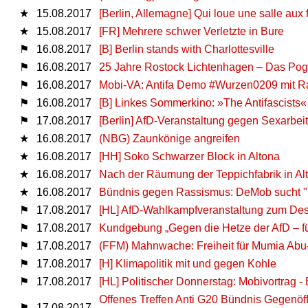
★
15.08.2017
[Berlin, Allemagne] Qui loue une salle aux fa
★
15.08.2017
[FR] Mehrere schwer Verletzte in Bure
⚑
16.08.2017
[B] Berlin stands with Charlottesville
⚑
16.08.2017
25 Jahre Rostock Lichtenhagen – Das Pogr
⚑
16.08.2017
Mobi-VA: Antifa Demo #Wurzen0209 mit Rass
⚑
16.08.2017
[B] Linkes Sommerkino: »The Antifascists«
⚑
17.08.2017
[Berlin] AfD-Veranstaltung gegen Sexarbei
★
16.08.2017
(NBG) Zaunkönige angreifen
★
16.08.2017
[HH] Soko Schwarzer Block in Altona
★
16.08.2017
Nach der Räumung der Teppichfabrik in Alt-
★
16.08.2017
Bündnis gegen Rassismus: DeMob sucht "mi
⚑
17.08.2017
[HL] AfD-Wahlkampfveranstaltung zum De
⚑
17.08.2017
Kundgebung „Gegen die Hetze der AfD – für 
⚑
17.08.2017
(FFM) Mahnwache: Freiheit für Mumia Abu-
⚑
17.08.2017
[H] Klimapolitik mit und gegen Kohle
⚑
17.08.2017
[HL] Politischer Donnerstag: Mobivortrag 
Offenes Treffen Anti G20 Bündnis Gegenöffe
⚑
17.08.2017