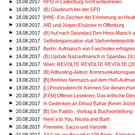
★
18.08.2017
NPD in Ladenburg nicht willkommen
★
18.08.2017
(B) Glasbruch bei der SPD
★
18.08.2017
[HM] - Ein Zeichen der Erinnerung an Hea
⚑
19.08.2017
AfD und Jürgen Elsässer in Offenburg
⚑
19.08.2017
(B) Auf nach Spandau! Den Hess-Marsch a
★
19.08.2017
Selbstorganisation statt Stellvertreterpoliti
★
19.08.2017
Berlin: Aufmarsch von Faschisten erfolgreic
★
19.08.2017
(B) Update Naziaufmarsch in Spandau 19.
★
19.08.2017
Wien: REVOLTE REVOLTE REVOLTE (20
★
19.08.2017
(B) Adbusting-Aktion: Kommunikationsgueri
★
19.08.2017
[B] Berliner Neonazis auf dem Heß-Aufma
★
19.08.2017
[L] Prozessbericht: Kennen Sie diesen H
⚑
20.08.2017
[FFM] Offener Lesekreis: Das kritische Den
⚑
20.08.2017
In Gedenken an Dilsoz Bahar (Kevin Jochi
⚑
20.08.2017
[Β] Sin Patrón - Vortrag & Buchvorstellung
⚑
20.08.2017
Here´s to You, Nicola and Bart!
⚑
20.08.2017
Premiere: Sacco und Vanzetti
⚑
21.08.2017
All Cats are Beautiful/ 100 Brote - Einlad