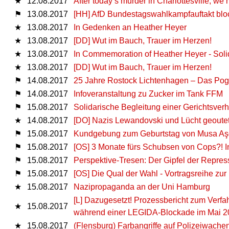
★
12.08.2017
After today’s murder in Charlottesville, we 
⚑
13.08.2017
[HH] AfD Bundestagswahlkampfauftakt blo
★
13.08.2017
In Gedenken an Heather Heyer
★
13.08.2017
[DD] Wut im Bauch, Trauer im Herzen!
★
13.08.2017
In Commemoration of Heather Heyer - Solidar
★
13.08.2017
[DD] Wut im Bauch, Trauer im Herzen!
⚑
14.08.2017
25 Jahre Rostock Lichtenhagen – Das Pogr
⚑
14.08.2017
Infoveranstaltung zu Zucker im Tank FFM
⚑
15.08.2017
Solidarische Begleitung einer Gerichtsver
★
14.08.2017
[DO] Nazis Lewandovski und Lücht geoute
⚑
15.08.2017
Kundgebung zum Geburtstag von Musa Aş
⚑
15.08.2017
[OS] 3 Monate fürs Schubsen von Cops?! I
⚑
15.08.2017
Perspektive-Tresen: Der Gipfel der Repres
⚑
15.08.2017
[OS] Die Qual der Wahl - Vortragsreihe zu
★
15.08.2017
Nazipropaganda an der Uni Hamburg
[L] Dazugesetzt! Prozessbericht zum Ver
★
15.08.2017
während einer LEGIDA-Blockade im Mai 2
★
15.08.2017
(Flensburg) Farbangriffe auf Polizeiwache