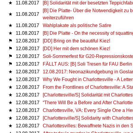
★
11.08.2017
[B] Solidarität mit der besetzten Teppich
[B] Die Platte- Über die Notwendigkeit zu 
★
11.08.2017
weiterzuführen
★
11.08.2017
Wahlplakate als politische Satire
★
11.08.2017
[B] Die Platte - On the necessity of squattin
⚑
12.08.2017
[DD] Bring on the beautiful Kiez!
⚑
12.08.2017
[DD] Her mit dem schönen Kiez!
⚑
12.08.2017
Soli-Sommerfest für G20-Repressionskost
⚑
12.08.2017
FÄLLT AUS: [Β] Soli Tresen für FAU Berlin
★
12.08.2017
12.08.2017: Neonazikundgebung in Gosla
★
12.08.2017
Why We Fought in Charlottesville - A Lette
★
12.08.2017
From the Frontlines of Charlottesville: A S
★
12.08.2017
[Charlottesville/S] Solidarität mit Charlottesv
★
12.08.2017
“There Will Be a Before and After Charlott
★
12.08.2017
Charlottesville, VA: Every Single One a He
★
12.08.2017
[Charlottesville/S] Solidarity with Charlottes
★
12.08.2017
Charlottesvilles: Bewaffnete Nazis in den S