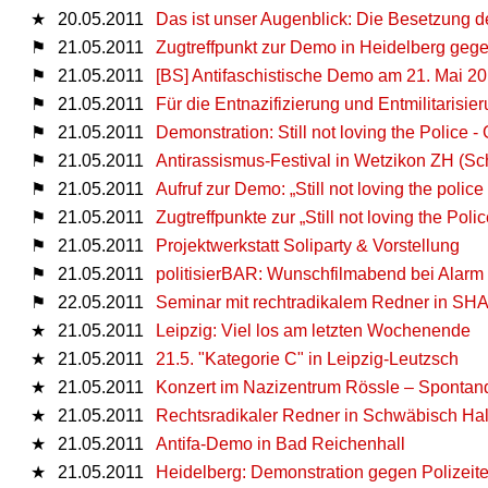
★
20.05.2011
Das ist unser Augenblick: Die Besetzung 
⚑
21.05.2011
Zugtreffpunkt zur Demo in Heidelberg gegen
⚑
21.05.2011
[BS] Antifaschistische Demo am 21. Mai 2
⚑
21.05.2011
Für die Entnazifizierung und Entmilitarisi
⚑
21.05.2011
Demonstration: Still not loving the Police 
⚑
21.05.2011
Antirassismus-Festival in Wetzikon ZH (Sc
⚑
21.05.2011
Aufruf zur Demo: „Still not loving the polic
⚑
21.05.2011
Zugtreffpunkte zur „Still not loving the Pol
⚑
21.05.2011
Projektwerkstatt Soliparty & Vorstellung
⚑
21.05.2011
politisierBAR: Wunschfilmabend bei Alarm
⚑
22.05.2011
Seminar mit rechtradikalem Redner in SHA 
★
21.05.2011
Leipzig: Viel los am letzten Wochenende
★
21.05.2011
21.5. "Kategorie C" in Leipzig-Leutzsch
★
21.05.2011
Konzert im Nazizentrum Rössle – Spontan
★
21.05.2011
Rechtsradikaler Redner in Schwäbisch Hal
★
21.05.2011
Antifa-Demo in Bad Reichenhall
★
21.05.2011
Heidelberg: Demonstration gegen Polizeite