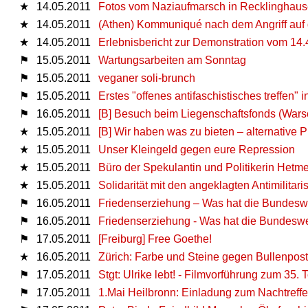
★
14.05.2011
Fotos vom Naziaufmarsch in Recklinghau
★
14.05.2011
(Athen) Kommuniqué nach dem Angriff auf 
★
14.05.2011
Erlebnisbericht zur Demonstration vom 14.4
⚑
15.05.2011
Wartungsarbeiten am Sonntag
⚑
15.05.2011
veganer soli-brunch
⚑
15.05.2011
Erstes "offenes antifaschistisches treffen"
⚑
16.05.2011
[B] Besuch beim Liegenschaftsfonds (Warsc
★
15.05.2011
[B] Wir haben was zu bieten – alternative
★
15.05.2011
Unser Kleingeld gegen eure Repression
★
15.05.2011
Büro der Spekulantin und Politikerin Hetme
★
15.05.2011
Solidarität mit den angeklagten Antimilitari
⚑
16.05.2011
Friedenserziehung – Was hat die Bundeswe
⚑
16.05.2011
Friedenserziehung - Was hat die Bundeswe
⚑
17.05.2011
[Freiburg] Free Goethe!
★
16.05.2011
Zürich: Farbe und Steine gegen Bullenpost
⚑
17.05.2011
Stgt: Ulrike lebt! - Filmvorführung zum 35.
⚑
17.05.2011
1.Mai Heilbronn: Einladung zum Nachtreff