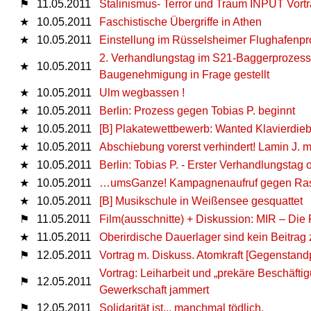
⚑
11.05.2011
Stalinismus- Terror und Traum INPUT Vort
★
10.05.2011
Faschistische Übergriffe in Athen
★
10.05.2011
Einstellung im Rüsselsheimer Flughafenp
2. Verhandlungstag im S21-Baggerprozess:
★
10.05.2011
Baugenehmigung in Frage gestellt
★
10.05.2011
Ulm wegbassen !
★
10.05.2011
Berlin: Prozess gegen Tobias P. beginnt
★
10.05.2011
[B] Plakatewettbewerb: Wanted Klavierdieb
★
10.05.2011
Abschiebung vorerst verhindert! Lamin J. m
★
10.05.2011
Berlin: Tobias P. - Erster Verhandlungsta
★
10.05.2011
…umsGanze! Kampagnenaufruf gegen Rassis
★
10.05.2011
[B] Musikschule in Weißensee gesquattet
⚑
11.05.2011
Film(ausschnitte) + Diskussion: MIR – Die
★
11.05.2011
Oberirdische Dauerlager sind kein Beitrag
⚑
12.05.2011
Vortrag m. Diskuss. Atomkraft [Gegenstandp
Vortrag: Leiharbeit und „prekäre Beschäftigu
⚑
12.05.2011
Gewerkschaft jammert
⚑
12.05.2011
Solidarität ist... manchmal tödlich.