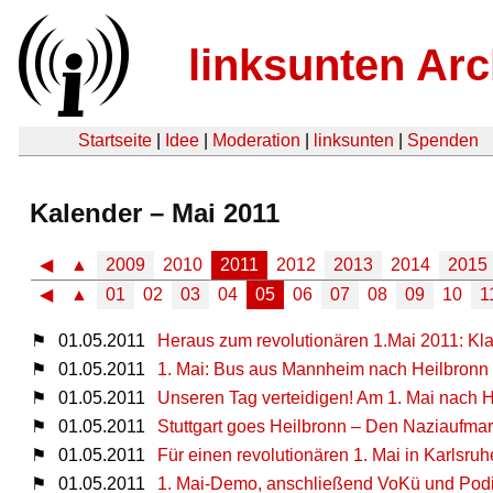
linksunten Arc
Startseite
|
Idee
|
Moderation
|
linksunten
|
Spenden
Kalender – Mai 2011
◀
▲
2009
2010
2011
2012
2013
2014
2015
◀
▲
01
02
03
04
05
06
07
08
09
10
1
⚑
01.05.2011
Heraus zum revolutionären 1.Mai 2011: Kl
⚑
01.05.2011
1. Mai: Bus aus Mannheim nach Heilbronn
⚑
01.05.2011
Unseren Tag verteidigen! Am 1. Mai nach H
⚑
01.05.2011
Stuttgart goes Heilbronn – Den Naziaufmar
⚑
01.05.2011
Für einen revolutionären 1. Mai in Karlsruh
⚑
01.05.2011
1. Mai-Demo, anschließend VoKü und Pod