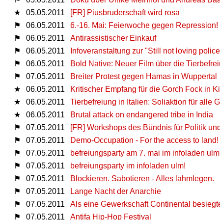
★
05.05.2011
[FR] Piusbruderschaft wird rosa
⚑
06.05.2011
6.-16. Mai: Feierwoche gegen Repression!
⚑
06.05.2011
Antirassistischer Einkauf
⚑
06.05.2011
Infoveranstaltung zur "Still not loving pol
⚑
06.05.2011
Bold Native: Neuer Film über die Tierbef
⚑
07.05.2011
Breiter Protest gegen Hamas in Wuppertal
★
06.05.2011
Kritischer Empfang für die Gorch Fock in Ki
★
06.05.2011
Tierbefreiung in Italien: Soliaktion für a
★
06.05.2011
Brutal attack on endangered tribe in India
⚑
07.05.2011
[FR] Workshops des Bündnis für Politik un
⚑
07.05.2011
Demo-Occupation - For the access to land! A
⚑
07.05.2011
befreiungsparty am 7. mai im infoladen ulm
⚑
07.05.2011
befreiungsparty im infoladen ulm!
⚑
07.05.2011
Blockieren. Sabotieren - Alles lahmlegen.
⚑
07.05.2011
Lange Nacht der Anarchie
⚑
07.05.2011
Als eine Gewerkschaft Continental besiegte..
⚑
07.05.2011
Antifa Hip-Hop Festival