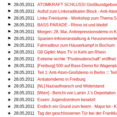
⚑
28.05.2011
ATOMKRAFT SCHLUSS! Großkundgebun
⚑
28.05.2011
Aufruf zum Linksradikalen Block - Anti-At
⚑
28.05.2011
Linke Freiräume - Workshop zum Thema S
⚑
28.05.2011
BASS PARADE - Rhino ist und bleibt!
⚑
28.05.2011
Morgen: 28. Mai, Antirepressionsdemo in 
⚑
28.05.2011
Spanien-Infoveranstaltung & Heusnerviert
⚑
29.05.2011
Fahrradtour zum Häuserkampf in Bochum
★
28.05.2011
G8 Gipfel: Mars TV in Kehl am Rhein
★
28.05.2011
Extreme rechte "Piusbruderschaft" eröffnet 
★
28.05.2011
[Freiburg] 500 auf Bass-Demo für Wagen
★
28.05.2011
Teil 1: Anti-Atom-Großdemo in Berlin ::: T
★
28.05.2011
Antiatomdemo in Freiburg
★
28.05.2011
[NL] Naziaufmarsch und Widerstand
★
28.05.2011
[Wien] - Bericht von Lamin J.'s Deportatio
★
28.05.2011
Essen: Jugendzentrum besetzt!
★
28.05.2011
Endlich ein Grund zum feiern - Major tot -
★
28.05.2011
Tag der geschlossenen Tür bei der Frankfur