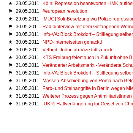
★
28.05.2011
Köln: Repression beantworten - IMK auflös
⚑
29.05.2011
#european revolution
★
29.05.2011
[MUC] Soli-Besetzung wg Polizeirepressio
⚑
30.05.2011
Radiointerview mit dem Gefangenen Wern
⚑
30.05.2011
Info-VA: Block Brokdorf – Stilllegung selb
★
30.05.2011
NPD-Internetseiten gehackt!
★
30.05.2011
Velbert: Judoclub-Vize tritt zurück
★
30.05.2011
KTS Freiburg feiert auch in Zukunft ohne B
⚑
31.05.2011
Veränderter Arbeitsmarkt - Veränderte Sch
⚑
31.05.2011
Info-VA: Block Brokdorf – Stilllegung selb
★
31.05.2011
Massen-Abschiebung von Roma nach Bel
★
31.05.2011
Farb- und Steinangriffe in Berlin wegen 
★
31.05.2011
Weiterer Prozess gegen AntimilitaristInne
★
31.05.2011
[UKR] Haftverlängerung für Geisel von Chi