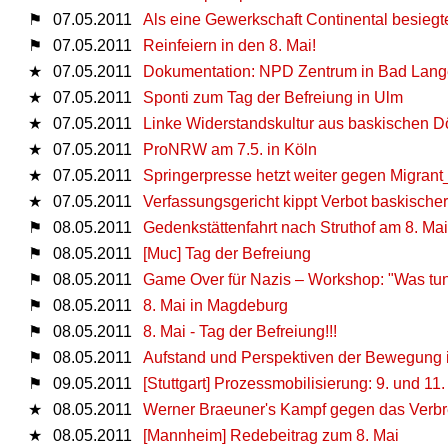
⚑
07.05.2011
Als eine Gewerkschaft Continental besiegte.
⚑
07.05.2011
Reinfeiern in den 8. Mai!
★
07.05.2011
Dokumentation: NPD Zentrum in Bad Lang
★
07.05.2011
Sponti zum Tag der Befreiung in Ulm
★
07.05.2011
Linke Widerstandskultur aus baskischen D
★
07.05.2011
ProNRW am 7.5. in Köln
★
07.05.2011
Springerpresse hetzt weiter gegen Migrant
★
07.05.2011
Verfassungsgericht kippt Verbot baskischer
⚑
08.05.2011
Gedenkstättenfahrt nach Struthof am 8. Ma
⚑
08.05.2011
[Muc] Tag der Befreiung
⚑
08.05.2011
Game Over für Nazis – Workshop: "Was tu
⚑
08.05.2011
8. Mai in Magdeburg
⚑
08.05.2011
8. Mai - Tag der Befreiung!!!
⚑
08.05.2011
Aufstand und Perspektiven der Bewegung 
⚑
09.05.2011
[Stuttgart] Prozessmobilisierung: 9. und 11.
★
08.05.2011
Werner Braeuner's Kampf gegen das Verb
★
08.05.2011
[Mannheim] Redebeitrag zum 8. Mai