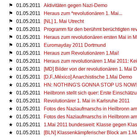
⚑
01.05.2011
Aktivitäten gegen Nazi-Demo
⚑
01.05.2011
Heraus zum *revolutionären 1. Mai...
⚑
01.05.2011
[NL] 1. Mai Utrecht
⚑
01.05.2011
Programm für den berühmt berüchtigten rev
⚑
01.05.2011
Heraus zum revolutionären ersten Mai in 
⚑
01.05.2011
Euromayday 2011 Dortmund
⚑
01.05.2011
Heraus zum Revolutionären 1.Mai!
⚑
01.05.2011
Heraus zum revolutionären 1.Mai 2011: Kei
★
01.05.2011
[MD] Bilder von der revolutionären 1. Mai
★
01.05.2011
[D.F.,México] Anarchistische 1.Mai Demo
★
01.05.2011
HN: NOTHING'S GONNA STOP US NOW!
★
01.05.2011
Heilbronn stellt sich quer: Erste Einschät
★
01.05.2011
Revolutionärer 1. Mai in Karlsruhe 2011
★
01.05.2011
Fotos des Naziaufmarschs in Heilbronn am 
★
01.05.2011
Fotos des Naziaufmarschs in Heilbronn am 
★
01.05.2011
1.Mai 2011 bundesweit: Klasse gegen Kla
★
01.05.2011
[BLN] Klassenkämpferischer Block am 1.Ma