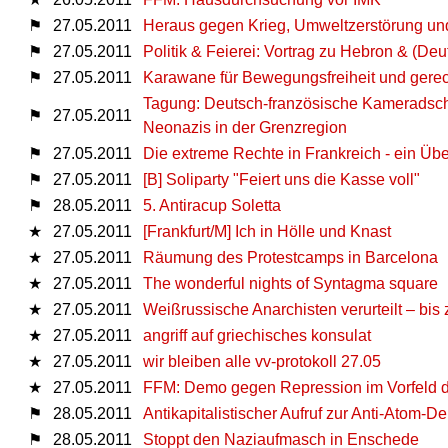
⚑
27.05.2011
Heraus gegen Krieg, Umweltzerstörung un
⚑
27.05.2011
Politik & Feierei: Vortrag zu Hebron & (De
⚑
27.05.2011
Karawane für Bewegungsfreiheit und gere
Tagung: Deutsch-französische Kameradscha
⚑
27.05.2011
Neonazis in der Grenzregion
⚑
27.05.2011
Die extreme Rechte in Frankreich - ein Übe
⚑
27.05.2011
[B] Soliparty "Feiert uns die Kasse voll"
⚑
28.05.2011
5. Antiracup Soletta
★
27.05.2011
[Frankfurt/M] Ich in Hölle und Knast
★
27.05.2011
Räumung des Protestcamps in Barcelona
★
27.05.2011
The wonderful nights of Syntagma square
★
27.05.2011
Weißrussische Anarchisten verurteilt – bis
★
27.05.2011
angriff auf griechisches konsulat
★
27.05.2011
wir bleiben alle vv-protokoll 27.05
★
27.05.2011
FFM: Demo gegen Repression im Vorfeld 
⚑
28.05.2011
Antikapitalistischer Aufruf zur Anti-Atom-D
⚑
28.05.2011
Stoppt den Naziaufmasch in Enschede