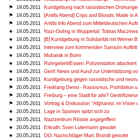
⚑
19.05.2011
Kundgebung nach rassistischen Drohungen
⚑
19.05.2011
[Antifa Abend] Crips and Bloods: Made in 
⚑
19.05.2011
Antifa Info Abend zum Mitteldeutschen Auf
★
19.05.2011
Nazi-Outing in Wuppertal: Tobias Maczews
★
19.05.2011
[B] Kundgebung in Solidarität mit Werner 
★
19.05.2011
Interview zum kommenden Sarrazin Auftritt
★
19.05.2011
Mubarak in Bonn
★
19.05.2011
Ruhrgebeit/Essen: Polizeistation attackiert
★
19.05.2011
Genf: News und Auruf zur Unterstützung v
★
19.05.2011
Kundgebung gegen rassistische und neonazi
⚑
20.05.2011
Freiklang Demo - Rassismus, Prohibition u
⚑
20.05.2011
Freiburg – eine Stadt für alle? Gentrifizi
⚑
20.05.2011
Vortrag & Diskussion "Afghanist. im Visier 
★
20.05.2011
Lage in Spanien spitzt sich zu
★
20.05.2011
Nazizentrum Rössle angegriffen!
★
20.05.2011
Erkrath: Sven Lutermann geoutet
★
20.05.2011
DO: Nazischläger Marc Brandt geoutet