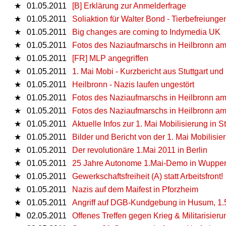
★
01.05.2011
[B] Erklärung zur Anmelderfrage
★
01.05.2011
Soliaktion für Walter Bond - Tierbefreiun
★
01.05.2011
Big changes are coming to Indymedia UK
★
01.05.2011
Fotos des Naziaufmarschs in Heilbronn am 
★
01.05.2011
[FR] MLP angegriffen
★
01.05.2011
1. Mai Mobi - Kurzbericht aus Stuttgart und
★
01.05.2011
Heilbronn - Nazis laufen ungestört
★
01.05.2011
Fotos des Naziaufmarschs in Heilbronn am 
★
01.05.2011
Fotos des Naziaufmarschs in Heilbronn am 
★
01.05.2011
Aktuelle Infos zur 1. Mai Mobilisierung in 
★
01.05.2011
Bilder und Bericht von der 1. Mai Mobilisie
★
01.05.2011
Der revolutionäre 1.Mai 2011 in Berlin
★
01.05.2011
25 Jahre Autonome 1.Mai-Demo in Wupper
★
01.05.2011
Gewerkschaftsfreiheit (A) statt Arbeitsfront!
★
01.05.2011
Nazis auf dem Maifest in Pforzheim
★
01.05.2011
Angriff auf DGB-Kundgebung in Husum, 1.5
⚑
02.05.2011
Offenes Treffen gegen Krieg & Militarisierun