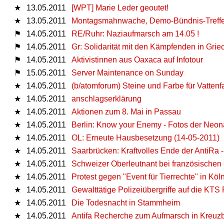
★
13.05.2011
[WPT] Marie Leder geoutet!
★
13.05.2011
Montagsmahnwache, Demo-Bündnis-Treffen
⚑
14.05.2011
RE/Ruhr: Naziaufmarsch am 14.05 !
⚑
14.05.2011
Gr: Solidarität mit den Kämpfenden in Gri
⚑
14.05.2011
Aktivistinnen aus Oaxaca auf Infotour
⚑
15.05.2011
Server Maintenance on Sunday
★
14.05.2011
(b/atomforum) Steine und Farbe für Vattenfal
★
14.05.2011
anschlagserklärung
★
14.05.2011
Aktionen zum 8. Mai in Passau
★
14.05.2011
Berlin: Know your Enemy - Fotos der Neon
★
14.05.2011
OL: Erneute Hausbesetzung (14-05-2011)
★
14.05.2011
Saarbrücken: Kraftvolles Ende der AntiRa
★
14.05.2011
Schweizer Oberleutnant bei französische
★
14.05.2011
Protest gegen "Event für Tierrechte" in Köl
★
14.05.2011
Gewalttätige Polizeiübergriffe auf die KTS 
★
14.05.2011
Die Todesnacht in Stammheim
★
14.05.2011
Antifa Recherche zum Aufmarsch in Kreuz