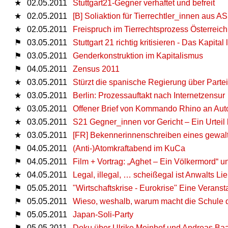
★
02.05.2011
Stuttgart21-Gegner verhaftet und befreit
★
02.05.2011
[B] Soliaktion für Tierrechtler_innen aus AS
★
02.05.2011
Freispruch im Tierrechtsprozess Österreich
⚑
03.05.2011
Stuttgart 21 richtig kritisieren - Das Kapital
⚑
03.05.2011
Genderkonstruktion im Kapitalismus
⚑
04.05.2011
Zensus 2011
★
03.05.2011
Stürzt die spanische Regierung über Part
★
03.05.2011
Berlin: Prozessauftakt nach Internetzensur
★
03.05.2011
Offener Brief von Kommando Rhino an Aut
★
03.05.2011
S21 Gegner_innen vor Gericht – Ein Urteil 
★
03.05.2011
[FR] Bekennerinnenschreiben eines gewa
⚑
04.05.2011
(Anti-)Atomkraftabend im KuCa
⚑
04.05.2011
Film + Vortrag: „Aghet – Ein Völkermord“ u
★
04.05.2011
Legal, illegal, … scheißegal ist Anwalts Lie
⚑
05.05.2011
"Wirtschaftskrise - Eurokrise" Eine Veranst
⚑
05.05.2011
Wieso, weshalb, warum macht die Schule
⚑
05.05.2011
Japan-Soli-Party
⚑
05.05.2011
Doku über Ulrike Meinhof und Andreas Ba