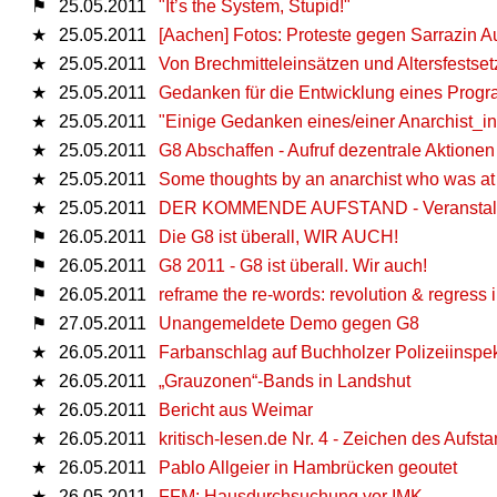
⚑
25.05.2011
"It’s the System, Stupid!"
★
25.05.2011
[Aachen] Fotos: Proteste gegen Sarrazin Auf
★
25.05.2011
Von Brechmitteleinsätzen und Altersfestse
★
25.05.2011
Gedanken für die Entwicklung eines Progr
★
25.05.2011
"Einige Gedanken eines/einer Anarchist_in
★
25.05.2011
G8 Abschaffen - Aufruf dezentrale Aktionen
★
25.05.2011
Some thoughts by an anarchist who was at 
★
25.05.2011
DER KOMMENDE AUFSTAND - Veranstaltun
⚑
26.05.2011
Die G8 ist überall, WIR AUCH!
⚑
26.05.2011
G8 2011 - G8 ist überall. Wir auch!
⚑
26.05.2011
reframe the re-words: revolution & regress 
⚑
27.05.2011
Unangemeldete Demo gegen G8
★
26.05.2011
Farbanschlag auf Buchholzer Polizeiinspe
★
26.05.2011
„Grauzonen“-Bands in Landshut
★
26.05.2011
Bericht aus Weimar
★
26.05.2011
kritisch-lesen.de Nr. 4 - Zeichen des Aufst
★
26.05.2011
Pablo Allgeier in Hambrücken geoutet
★
26.05.2011
FFM: Hausdurchsuchung vor IMK