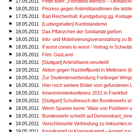
⚑
17.05.2011
Peter Bierl: „Feindbild Mensch – Ökofasch
⚑
18.05.2011
Prozess gegen AntimilitaristInnen die letzt
★
17.05.2011
Bad Reichenhall: Kundgebung gg. Kretag
⚑
18.05.2011
[Ludwigshafen] Kurdistandemo
⚑
18.05.2011
Das Pflänzchen der Solidarität gießen
⚑
18.05.2011
Info- und Mobilisierungsveranstaltung zu
⚑
18.05.2011
If worst comes to worst - Vortrag in Schwäb
⚑
18.05.2011
Film: GasLand
★
18.05.2011
[Stuttgart] Antimilitarist verurteilt!
★
18.05.2011
Aktion gegen Nazitreffpunkt in Mettmann (b
★
18.05.2011
Zur Studentenverbindung Freiburger Wingo
★
18.05.2011
Hier noch weitere Bilder vom gefundenen 
★
18.05.2011
Innenministerkonferenz 2011 in Frankfurt
★
18.05.2011
[Stuttgart] Schulbesuch der Bundeswehr an
★
18.05.2011
Wenn Spanier keine "Ware von Politikern 
★
18.05.2011
Bundeswehr schießt auf Demonstrant_innen
★
18.05.2011
Verschlüsselte Verbindung zu linksunten.
⚑
19.05.2011
Knastkampf ist Klassenkampf – kommt zur 