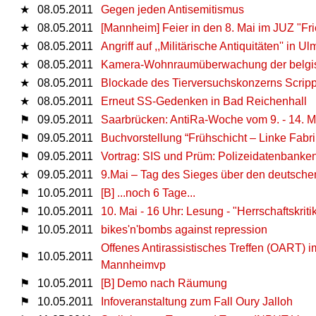
★
08.05.2011
Gegen jeden Antisemitismus
★
08.05.2011
[Mannheim] Feier in den 8. Mai im JUZ "Fri
★
08.05.2011
Angriff auf ,,Militärische Antiquitäten'' in Ul
★
08.05.2011
Kamera-Wohnraumüberwachung der belgis
★
08.05.2011
Blockade des Tierversuchskonzerns Scripp
★
08.05.2011
Erneut SS-Gedenken in Bad Reichenhall
⚑
09.05.2011
Saarbrücken: AntiRa-Woche vom 9. - 14. M
⚑
09.05.2011
Buchvorstellung “Frühschicht – Linke Fabri
⚑
09.05.2011
Vortrag: SIS und Prüm: Polizeidatenbanken
★
09.05.2011
9.Mai – Tag des Sieges über den deutsch
⚑
10.05.2011
[B] ...noch 6 Tage...
⚑
10.05.2011
10. Mai - 16 Uhr: Lesung - "Herrschaftskri
⚑
10.05.2011
bikes'n'bombs against repression
Offenes Antirassistisches Treffen (OART) i
⚑
10.05.2011
Mannheimvp
⚑
10.05.2011
[B] Demo nach Räumung
⚑
10.05.2011
Infoveranstaltung zum Fall Oury Jalloh