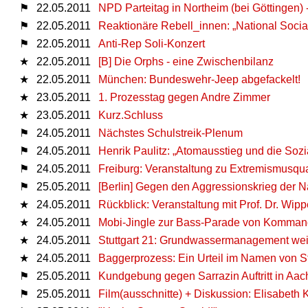
⚑
22.05.2011
NPD Parteitag in Northeim (bei Göttingen) -
⚑
22.05.2011
Reaktionäre Rebell_innen: „National Social
⚑
22.05.2011
Anti-Rep Soli-Konzert
★
22.05.2011
[B] Die Orphs - eine Zwischenbilanz
★
22.05.2011
München: Bundeswehr-Jeep abgefackelt!
★
23.05.2011
1. Prozesstag gegen Andre Zimmer
★
23.05.2011
Kurz.Schluss
⚑
24.05.2011
Nächstes Schulstreik-Plenum
⚑
24.05.2011
Henrik Paulitz: „Atomausstieg und die Sozi
⚑
24.05.2011
Freiburg: Veranstaltung zu Extremismusqu
⚑
25.05.2011
[Berlin] Gegen den Aggressionskrieg der Na
★
24.05.2011
Rückblick: Veranstaltung mit Prof. Dr. Wip
★
24.05.2011
Mobi-Jingle zur Bass-Parade von Komman
★
24.05.2011
Stuttgart 21: Grundwassermanagement weit
★
24.05.2011
Baggerprozess: Ein Urteil im Namen von St
⚑
25.05.2011
Kundgebung gegen Sarrazin Auftritt in Aa
⚑
25.05.2011
Film(ausschnitte) + Diskussion: Elisabeth