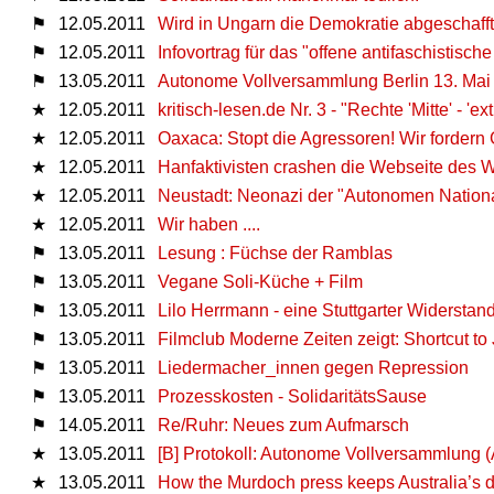
⚑
12.05.2011
Wird in Ungarn die Demokratie abgeschaff
⚑
12.05.2011
Infovortrag für das "offene antifaschistisch
⚑
13.05.2011
Autonome Vollversammlung Berlin 13. Mai
★
12.05.2011
kritisch-lesen.de Nr. 3 - "Rechte 'Mitte' - 'e
★
12.05.2011
Oaxaca: Stopt die Agressoren! Wir fordern 
★
12.05.2011
Hanfaktivisten crashen die Webseite des
★
12.05.2011
Neustadt: Neonazi der "Autonomen National
★
12.05.2011
Wir haben ....
⚑
13.05.2011
Lesung : Füchse der Ramblas
⚑
13.05.2011
Vegane Soli-Küche + Film
⚑
13.05.2011
Lilo Herrmann - eine Stuttgarter Widersta
⚑
13.05.2011
Filmclub Moderne Zeiten zeigt: Shortcut to 
⚑
13.05.2011
Liedermacher_innen gegen Repression
⚑
13.05.2011
Prozesskosten - SolidaritätsSause
⚑
14.05.2011
Re/Ruhr: Neues zum Aufmarsch
★
13.05.2011
[B] Protokoll: Autonome Vollversammlung 
★
13.05.2011
How the Murdoch press keeps Australia’s di