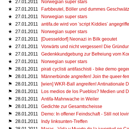
★
27.01.2011
Norwegian super stars
★
27.01.2011
Farbbeutel, Böller und dummes Geschwätz.
★
27.01.2011
Norwegian super stars
★
27.01.2011
antifa.de wird von 'script Kiddies' angegriff
★
27.01.2011
Norwegian super stars
★
27.01.2011
[Duesseldorf] Neonazi in Bilk geoutet
★
27.01.2011
Vorwärts und nicht vergessen! Die Gründun
★
27.01.2011
Gedenkkundgebung zur Befreiung vom Kon
★
27.01.2011
Norwegian super stars
⚑
28.01.2011
pirati cyclisti antifaschisti - bike demo geg
⚑
28.01.2011
Männerbünde angreifen! Join the queer-f
⚑
28.01.2011
[wien] WKR-Ball angreifen! Antinationale
⚑
28.01.2011
Los medios de los Pueblos? Medien und D
⚑
28.01.2011
Antifa-Mahnwache in Weiler
⚑
28.01.2011
Gedichte zur Gesamtscheisse
⚑
28.01.2011
Demo: In offener Feindschaft - Still not lovi
⚑
28.01.2011
Indy linksunten-Treffen
⚑
28.01.2011
Maras - Vida y Muerte de la juventud en C