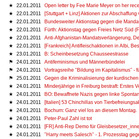
★
22.01.2011
Open letter by Fee Marie Meyer on her recent
★
22.01.2011
[Stuttgart + Linz] Aktionen zur Abschaffun
★
22.01.2011
Bundesweiter Aktionstag gegen die Mandat
★
22.01.2011
Fürth: Aktionstag gegen Freies Netz Süd (
★
22.01.2011
Anti-Afghanistan-Mandatsverlängerung, De
★
22.01.2011
[Frankreich] Antifleischaktionen in Albi, 
★
23.01.2011
B: Scheinbesetzung Chausseestrasse
⚑
24.01.2011
Antifeminismus und Männerbündelei
⚑
24.01.2011
Vortragsreihe "Bildung im Kapitalismus" - fü
⚑
25.01.2011
Gegen die Kriminalisierung der kurdisch
★
24.01.2011
Minderjährige in Freiburg bestraft: Erstes 
★
24.01.2011
BO: Bewaffnete Nazis gegen linke Sponta
★
24.01.2011
[Italien] 53 Chinchillas von Tierbefreiungsak
★
24.01.2011
Bochum: Ganz viel los an diesem Montag.
★
24.01.2011
Peter-Paul Zahl ist tot
★
24.01.2011
[FR] Anti-Rep Demo für Gleisbesetzer_inn
★
24.01.2011
"Harry meets Salesch" - 1. Prozesstag ge