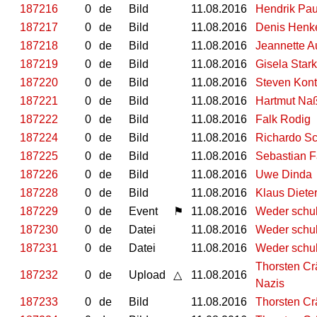
187216
0
de
Bild
11.08.2016
Hendrik Pau
187217
0
de
Bild
11.08.2016
Denis Henke
187218
0
de
Bild
11.08.2016
Jeannette Au
187219
0
de
Bild
11.08.2016
Gisela Star
187220
0
de
Bild
11.08.2016
Steven Kon
187221
0
de
Bild
11.08.2016
Hartmut Naß
187222
0
de
Bild
11.08.2016
Falk Rodig
187224
0
de
Bild
11.08.2016
Richardo Sc
187225
0
de
Bild
11.08.2016
Sebastian F
187226
0
de
Bild
11.08.2016
Uwe Dinda
187228
0
de
Bild
11.08.2016
Klaus Diete
187229
0
de
Event
⚑
11.08.2016
Weder schul
187230
0
de
Datei
11.08.2016
Weder schul
187231
0
de
Datei
11.08.2016
Weder schul
Thorsten Cr
187232
0
de
Upload
△
11.08.2016
Nazis
187233
0
de
Bild
11.08.2016
Thorsten Cr