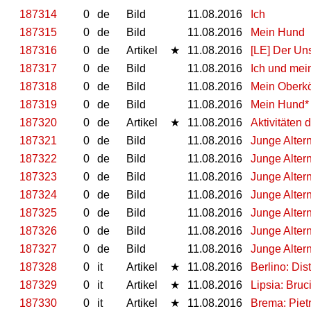
187314
0
de
Bild
11.08.2016
Ich
187315
0
de
Bild
11.08.2016
Mein Hund
187316
0
de
Artikel
★
11.08.2016
[LE] Der Un
187317
0
de
Bild
11.08.2016
Ich und mei
187318
0
de
Bild
11.08.2016
Mein Oberk
187319
0
de
Bild
11.08.2016
Mein Hund*
187320
0
de
Artikel
★
11.08.2016
Aktivitäten 
187321
0
de
Bild
11.08.2016
Junge Altern
187322
0
de
Bild
11.08.2016
Junge Altern
187323
0
de
Bild
11.08.2016
Junge Altern
187324
0
de
Bild
11.08.2016
Junge Altern
187325
0
de
Bild
11.08.2016
Junge Altern
187326
0
de
Bild
11.08.2016
Junge Altern
187327
0
de
Bild
11.08.2016
Junge Altern
187328
0
it
Artikel
★
11.08.2016
Berlino: Dist
187329
0
it
Artikel
★
11.08.2016
Lipsia: Bruc
187330
0
it
Artikel
★
11.08.2016
Brema: Pietr