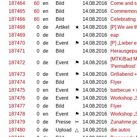
187464
60
en
Bild
14.08.2016
Come and s
187465
60
en
Bild
14.08.2016
Commemorati
187466
60
en
Bild
14.08.2016
Celebrating 
187468
0
de
Artikel
★
14.08.2016
[P] We are t
187469
0
de
Bild
14.08.2016
eap
187470
0
de
Event
⚑
14.08.2016
[P] „Lieber 
187471
0
de
Bild
14.08.2016
Herausgeput
[MTK/Bad Me
187472
0
de
Event
⚑
14.08.2016
'Permafrost' 
187473
0
de
Event
⚑
14.08.2016
Grillabend +
187474
0
de
Bild
14.08.2016
Flyer
187475
0
en
Event
⚑
14.08.2016
barbecue + s
187476
0
de
Event
⚑
14.08.2016
Workshop „S
187477
0
de
Bild
14.08.2016
Flyer
187478
0
en
Event
⚑
14.08.2016
Workshop „So
187479
0
de
Presse
✂
14.08.2016
Zunahme poli
187480
0
de
Upload
△
14.08.2016
die autos