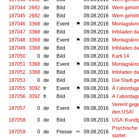
187044
2682
de
Bild
09.08.2016
Wem gehört 
187045
2682
de
Bild
09.08.2016
Wem gehört 
187046
3368
de
Event
⚑
09.08.2016
Montagskino
187047
3368
de
Bild
09.08.2016
Infoladen d
187048
3368
de
Event
⚑
09.08.2016
Montagskino
187049
3368
de
Bild
09.08.2016
Infoladen d
187050
0
de
Bild
09.08.2016
Karti 14
187051
3368
de
Event
⚑
09.08.2016
Montagskino
187052
3368
de
Bild
09.08.2016
Infoladen d
187053
0
de
Bild
09.08.2016
Die Stadt ge
187055
3092
fr
Event
⚑
09.08.2016
À l’abordage
187056
3092
fr
Bild
09.08.2016
À l’abordag
Vereint geg
187057
0
de
Event
⚑
09.08.2016
den USA!
187058
0
de
Bild
09.08.2016
USA: Kundg
Psychische 
187059
0
de
Presse
✂
09.08.2016
startet