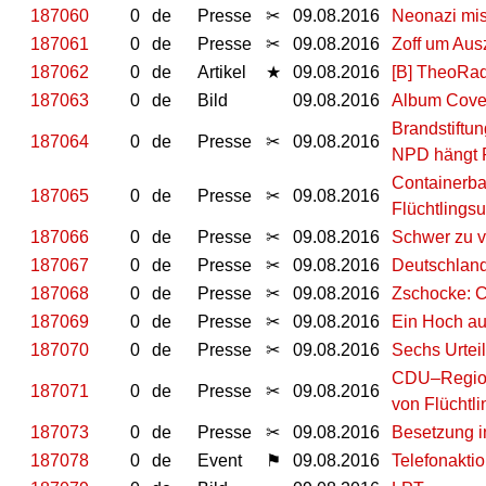
187060
0
de
Presse
✂
09.08.2016
Neonazi mis
187061
0
de
Presse
✂
09.08.2016
Zoff um Aus
187062
0
de
Artikel
★
09.08.2016
[B] TheoRad
187063
0
de
Bild
09.08.2016
Album Cove
Brandstiftun
187064
0
de
Presse
✂
09.08.2016
NPD hängt P
Containerbau
187065
0
de
Presse
✂
09.08.2016
Flüchtlingsu
187066
0
de
Presse
✂
09.08.2016
Schwer zu v
187067
0
de
Presse
✂
09.08.2016
Deutschland
187068
0
de
Presse
✂
09.08.2016
Zschocke: 
187069
0
de
Presse
✂
09.08.2016
Ein Hoch au
187070
0
de
Presse
✂
09.08.2016
Sechs Urtei
CDU–Regiona
187071
0
de
Presse
✂
09.08.2016
von Flüchtl
187073
0
de
Presse
✂
09.08.2016
Besetzung i
187078
0
de
Event
⚑
09.08.2016
Telefonakti