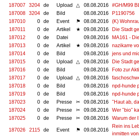
187007
3204
de
Upload
△
08.08.2016
#GH/M99 B
187008
3204
de
Bild
08.08.2016
P1190756
187010
0
de
Event
⚑
08.08.2016
(K) Wohnrau
187011
0
de
Artikel
★
09.08.2016
Die Stadt ge
187012
0
de
Datei
09.08.2016
MA161 - Die 
187013
0
de
Artikel
★
09.08.2016
nazikarre v
187014
0
de
Bild
09.08.2016
jens und mi
187015
0
de
Upload
△
09.08.2016
Die Stadt ge
187016
0
de
Bild
09.08.2016
Foto zur Akt
187017
0
de
Upload
△
09.08.2016
faschoschwe
187018
0
de
Bild
09.08.2016
npd-hunde p
187019
0
de
Bild
09.08.2016
npd-hunde p
187023
0
de
Presse
✂
09.08.2016
"Haut ab, d
187024
0
de
Presse
✂
09.08.2016
Wer "bio" kau
187025
0
de
Presse
✂
09.08.2016
Warum der IS
Rein ins Le
187026
2115
de
Event
⚑
09.08.2016
inmitten von