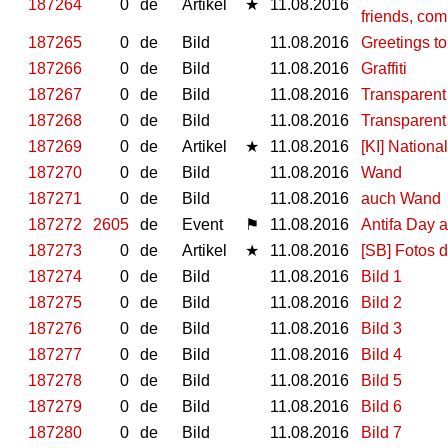
187264
0
de
Artikel
★
11.08.2016
friends, com
187265
0
de
Bild
11.08.2016
Greetings t
187266
0
de
Bild
11.08.2016
Graffiti
187267
0
de
Bild
11.08.2016
Transparent
187268
0
de
Bild
11.08.2016
Transparent
187269
0
de
Artikel
★
11.08.2016
[KI] Nationa
187270
0
de
Bild
11.08.2016
Wand
187271
0
de
Bild
11.08.2016
auch Wand
187272
2605
de
Event
⚑
11.08.2016
Antifa Day
187273
0
de
Artikel
★
11.08.2016
[SB] Fotos 
187274
0
de
Bild
11.08.2016
Bild 1
187275
0
de
Bild
11.08.2016
Bild 2
187276
0
de
Bild
11.08.2016
Bild 3
187277
0
de
Bild
11.08.2016
Bild 4
187278
0
de
Bild
11.08.2016
Bild 5
187279
0
de
Bild
11.08.2016
Bild 6
187280
0
de
Bild
11.08.2016
Bild 7