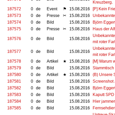
Kreuzberg.
187572
0
de
Event
⚑
15.08.2016
[P] Kein Fr
187573
0
de
Presse
✂
15.08.2016
Unbekannte 
187574
0
de
Bild
15.08.2016
Björn Egger
187575
0
de
Presse
✂
15.08.2016
Haus der Al
Unbekannte 
187576
0
de
Bild
15.08.2016
mit roter Fa
Unbekannte 
187577
0
de
Bild
15.08.2016
mit roter Fa
187578
0
de
Artikel
★
15.08.2016
[M] Warum wi
187579
0
de
Bild
15.08.2016
Stammtisch
187580
0
de
Artikel
★
15.08.2016
(B) Unsere 
187581
0
de
Bild
15.08.2016
Screenshot 
187582
0
de
Bild
15.08.2016
Björn Egger
187583
0
de
Bild
15.08.2016
Kaputt SPD
187584
0
de
Bild
15.08.2016
Hier jammer
187585
0
de
Bild
15.08.2016
Fernsehdien
Untreue-Ska