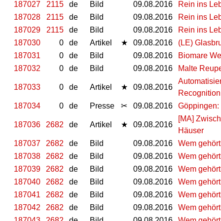
187027
2115
de
Bild
09.08.2016
Rein ins Le
187028
2115
de
Bild
09.08.2016
Rein ins Le
187029
2115
de
Bild
09.08.2016
Rein ins Le
187030
0
de
Artikel
★
09.08.2016
(LE) Glasbr
187031
0
de
Bild
09.08.2016
Biomare We
187032
0
de
Bild
09.08.2016
Malte Reupe
Automatisie
187033
0
de
Artikel
★
09.08.2016
Recognition
187034
0
de
Presse
✂
09.08.2016
Göppingen: 
[MA] Zwisch
187036
2682
de
Artikel
★
09.08.2016
Häuser
187037
2682
de
Bild
09.08.2016
Wem gehört 
187038
2682
de
Bild
09.08.2016
Wem gehört 
187039
2682
de
Bild
09.08.2016
Wem gehört 
187040
2682
de
Bild
09.08.2016
Wem gehört 
187041
2682
de
Bild
09.08.2016
Wem gehört 
187042
2682
de
Bild
09.08.2016
Wem gehört 
187043
2682
de
Bild
09.08.2016
Wem gehört 