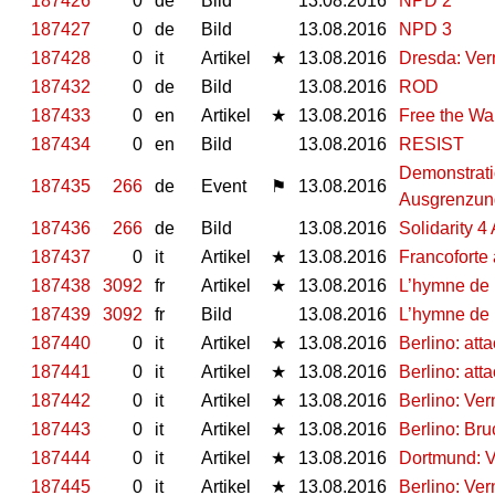
187426
0
de
Bild
13.08.2016
NPD 2
187427
0
de
Bild
13.08.2016
NPD 3
187428
0
it
Artikel
★
13.08.2016
Dresda: Vern
187432
0
de
Bild
13.08.2016
ROD
187433
0
en
Artikel
★
13.08.2016
Free the Wa
187434
0
en
Bild
13.08.2016
RESIST
Demonstrati
187435
266
de
Event
⚑
13.08.2016
Ausgrenzun
187436
266
de
Bild
13.08.2016
Solidarity 4
187437
0
it
Artikel
★
13.08.2016
Francoforte
187438
3092
fr
Artikel
★
13.08.2016
L’hymne de 
187439
3092
fr
Bild
13.08.2016
L’hymne de 
187440
0
it
Artikel
★
13.08.2016
Berlino: att
187441
0
it
Artikel
★
13.08.2016
Berlino: atta
187442
0
it
Artikel
★
13.08.2016
Berlino: Ver
187443
0
it
Artikel
★
13.08.2016
Berlino: Bru
187444
0
it
Artikel
★
13.08.2016
Dortmund: V
187445
0
it
Artikel
★
13.08.2016
Berlino: Ve