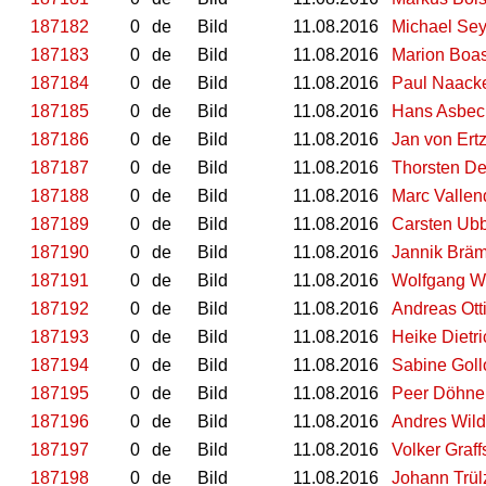
187182
0
de
Bild
11.08.2016
Michael Sey
187183
0
de
Bild
11.08.2016
Marion Boa
187184
0
de
Bild
11.08.2016
Paul Naack
187185
0
de
Bild
11.08.2016
Hans Asbec
187186
0
de
Bild
11.08.2016
Jan von Ertz
187187
0
de
Bild
11.08.2016
Thorsten D
187188
0
de
Bild
11.08.2016
Marc Vallen
187189
0
de
Bild
11.08.2016
Carsten Ub
187190
0
de
Bild
11.08.2016
Jannik Brä
187191
0
de
Bild
11.08.2016
Wolfgang W
187192
0
de
Bild
11.08.2016
Andreas Ott
187193
0
de
Bild
11.08.2016
Heike Dietri
187194
0
de
Bild
11.08.2016
Sabine Gol
187195
0
de
Bild
11.08.2016
Peer Döhne
187196
0
de
Bild
11.08.2016
Andres Wild
187197
0
de
Bild
11.08.2016
Volker Graff
187198
0
de
Bild
11.08.2016
Johann Trül