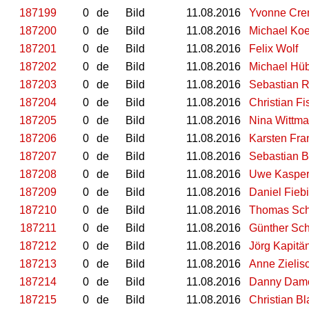
187199
0
de
Bild
11.08.2016
Yvonne Cre
187200
0
de
Bild
11.08.2016
Michael Ko
187201
0
de
Bild
11.08.2016
Felix Wolf
187202
0
de
Bild
11.08.2016
Michael Hü
187203
0
de
Bild
11.08.2016
Sebastian R
187204
0
de
Bild
11.08.2016
Christian F
187205
0
de
Bild
11.08.2016
Nina Wittm
187206
0
de
Bild
11.08.2016
Karsten Fra
187207
0
de
Bild
11.08.2016
Sebastian B
187208
0
de
Bild
11.08.2016
Uwe Kaspe
187209
0
de
Bild
11.08.2016
Daniel Fieb
187210
0
de
Bild
11.08.2016
Thomas Sch
187211
0
de
Bild
11.08.2016
Günther Sc
187212
0
de
Bild
11.08.2016
Jörg Kapitä
187213
0
de
Bild
11.08.2016
Anne Zielis
187214
0
de
Bild
11.08.2016
Danny Dam
187215
0
de
Bild
11.08.2016
Christian B