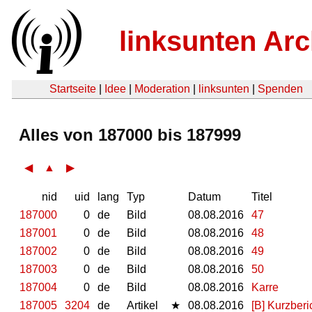
linksunten Arc
Startseite
|
Idee
|
Moderation
|
linksunten
|
Spenden
Alles von 187000 bis 187999
◀
▲
▶
nid
uid
lang
Typ
Datum
Titel
187000
0
de
Bild
08.08.2016
47
187001
0
de
Bild
08.08.2016
48
187002
0
de
Bild
08.08.2016
49
187003
0
de
Bild
08.08.2016
50
187004
0
de
Bild
08.08.2016
Karre
187005
3204
de
Artikel
★
08.08.2016
[B] Kurzberi