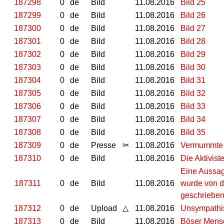
187298
0
de
Bild
11.08.2016
Bild 25
187299
0
de
Bild
11.08.2016
Bild 26
187300
0
de
Bild
11.08.2016
Bild 27
187301
0
de
Bild
11.08.2016
Bild 28
187302
0
de
Bild
11.08.2016
Bild 29
187303
0
de
Bild
11.08.2016
Bild 30
187304
0
de
Bild
11.08.2016
Bild 31
187305
0
de
Bild
11.08.2016
Bild 32
187306
0
de
Bild
11.08.2016
Bild 33
187307
0
de
Bild
11.08.2016
Bild 34
187308
0
de
Bild
11.08.2016
Bild 35
187309
0
de
Presse
✂
11.08.2016
Vermummte L
187310
0
de
Bild
11.08.2016
Die Aktivis
Eine Aussage
187311
0
de
Bild
11.08.2016
wurde von de
geschrieben
187312
0
de
Upload
△
11.08.2016
Unsympathis
187313
0
de
Bild
11.08.2016
Böser Mens