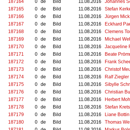
187164
0
de
Bild
11.08.2016
Johannes 
187165
0
de
Bild
11.08.2016
Stefan Kerk
187166
0
de
Bild
11.08.2016
Jürgen Mick
187167
0
de
Bild
11.08.2016
Eckhard Pa
187168
0
de
Bild
11.08.2016
Clemens To
187169
0
de
Bild
11.08.2016
Michael We
187170
0
de
Bild
11.08.2016
Jacqueline
187171
0
de
Bild
11.08.2016
Beate Prö
187172
0
de
Bild
11.08.2016
Frank Sche
187173
0
de
Bild
11.08.2016
Christof Me
187174
0
de
Bild
11.08.2016
Ralf Ziegler
187175
0
de
Bild
11.08.2016
Sibylle Sch
187176
0
de
Bild
11.08.2016
Christian B
187177
0
de
Bild
11.08.2016
Herbert Moh
187178
0
de
Bild
11.08.2016
Stefan Kret
187179
0
de
Bild
11.08.2016
Liane Bottin
187180
0
de
Bild
11.08.2016
Thomas Wei
187181
0
de
Bild
11.08.2016
Markus Bol