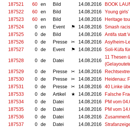
187521
60
en
Bild
14.08.2016
BOOK LAU
187522
60
en
Bild
14.08.2016
Young girls
187523
60
en
Bild
14.08.2016
Heritage tou
187524
0
en
Event
⚑
14.08.2016
Smash racis
187525
0
de
Bild
14.08.2016
Antifa statt 
187526
0
de
Presse
✂
14.08.2016
Asylheim-Le
187527
0
de
Event
⚑
14.08.2016
Soli-Küfa fü
11 Thesen üb
187528
0
de
Datei
14.08.2016
(Gelayoutet
187529
0
de
Presse
✂
14.08.2016
Rechtsextre
187530
0
de
Presse
✂
14.08.2016
Heidenau: F
187531
0
de
Presse
✂
14.08.2016
40 Linke üb
187533
0
de
Artikel
★
14.08.2016
Falsche Fra
187534
0
de
Datei
14.08.2016
PM vom 04.0
187535
0
de
Datei
14.08.2016
PM vom 14.0
187536
0
de
Datei
14.08.2016
Zusammenfa
187537
0
de
Datei
14.08.2016
Strafanzeige