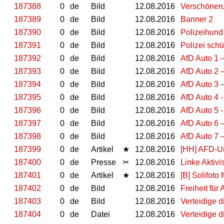
187388
0
de
Bild
12.08.2016
Verschöneru
187389
0
de
Bild
12.08.2016
Banner 2
187390
0
de
Bild
12.08.2016
Polizeihund
187391
0
de
Bild
12.08.2016
Polizei schü
187392
0
de
Bild
12.08.2016
AfD Auto 1 
187393
0
de
Bild
12.08.2016
AfD Auto 2 
187394
0
de
Bild
12.08.2016
AfD Auto 3 
187395
0
de
Bild
12.08.2016
AfD Auto 4 
187396
0
de
Bild
12.08.2016
AfD Auto 5 
187397
0
de
Bild
12.08.2016
AfD Auto 6 
187398
0
de
Bild
12.08.2016
AfD Auto 7 
187399
0
de
Artikel
★
12.08.2016
[HH] AFD-Un
187400
0
de
Presse
✂
12.08.2016
Linke Aktivi
187401
0
de
Artikel
★
12.08.2016
[B] Solifoto
187402
0
de
Bild
12.08.2016
Freiheit für
187403
0
de
Bild
12.08.2016
Verteidige d
187404
0
de
Datei
12.08.2016
Verteidige 