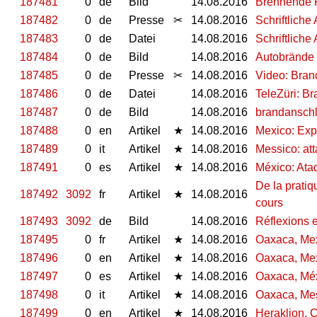
187481
0
de
Bild
14.08.2016
Brennende F
187482
0
de
Presse
✂
14.08.2016
Schriftliche
187483
0
de
Datei
14.08.2016
Schriftliche
187484
0
de
Bild
14.08.2016
Autobrände 
187485
0
de
Presse
✂
14.08.2016
Video: Bran
187486
0
de
Datei
14.08.2016
TeleZüri: Br
187487
0
de
Bild
14.08.2016
brandanschl
187488
0
en
Artikel
★
14.08.2016
Mexico: Exp
187489
0
it
Artikel
★
14.08.2016
Messico: att
187491
0
es
Artikel
★
14.08.2016
México: Ata
De la pratiq
187492
3092
fr
Artikel
★
14.08.2016
cours
187493
3092
de
Bild
14.08.2016
Réflexions 
187495
0
fr
Artikel
★
14.08.2016
Oaxaca, Mex
187496
0
en
Artikel
★
14.08.2016
Oaxaca, Mex
187497
0
es
Artikel
★
14.08.2016
Oaxaca, Méx
187498
0
it
Artikel
★
14.08.2016
Oaxaca, Mes
187499
0
en
Artikel
★
14.08.2016
Heraklion, C