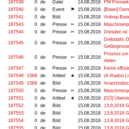
187538
0
de
Datei
14.08.2016
PM Pressek
187540
0
de
Event
⚑
15.08.2016
[Basel] Demo
187541
0
de
Bild
15.08.2016
Antirep Bas
187543
0
de
Presse
✂
15.08.2016
Maschinenpis
187544
0
de
Presse
✂
15.08.2016
Dresden is
Diebstahl, 
187545
0
de
Presse
✂
15.08.2016
Gefängnisse
Prozess um r
187546
0
de
Presse
✂
15.08.2016
Akten
187547
0
de
Presse
✂
15.08.2016
Keine offizi
187548
1568
de
Artikel
★
15.08.2016
(A-Radio) Li
187549
1568
de
Bild
15.08.2016
Anarchistis
187550
0
de
Presse
✂
15.08.2016
Maschinenpi
187551
0
de
Artikel
★
15.08.2016
[GÖ] Übers
187552
0
de
Bild
15.08.2016
13.8.2016 G
187553
0
de
Bild
15.08.2016
13.8.2016 G
187554
0
de
Bild
15.08.2016
13.8.2016 G
187555
0
de
Bild
15.08.2016
13.8.2016 G