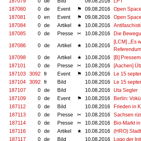
187079
0
de
Bild
09.08.2016
LPT
187080
0
de
Event
⚑
09.08.2016
Open Space
187081
0
en
Event
⚑
09.08.2016
Open Space
187084
0
de
Artikel
★
10.08.2016
Antifaschist
187085
0
de
Presse
✂
10.08.2016
Die Bewegu
[LCM] ,,Es 
187086
0
de
Artikel
★
10.08.2016
Referendum 
187098
0
de
Artikel
★
10.08.2016
[B] Pressem
187101
0
de
Presse
✂
10.08.2016
[Aachen] Üb
187103
3092
fr
Event
⚑
10.08.2016
Le 15 septemb
187104
3092
fr
Bild
10.08.2016
Le 15 septemb
187107
0
de
Bild
10.08.2016
Uta Segler
187109
0
de
Event
⚑
10.08.2016
Berlin: Vokü
187112
0
de
Bild
10.08.2016
Frieden in 
187113
0
de
Presse
✂
10.08.2016
Sachsen rüs
187114
0
de
Presse
✂
10.08.2016
Bio-Markt in
187116
0
de
Artikel
★
10.08.2016
(HRO) Stadtt
187117
0
de
Bild
10.08.2016
Logo der Init