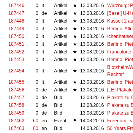
187446
0
it
Artikel
★
13.08.2016
Würzburg: Pi
187447
0
de
Artikel
★
13.08.2016
[Basel] U-Ha
187448
0
it
Artikel
★
13.08.2016
Kassel: 2 au
187449
0
it
Artikel
★
13.08.2016
Berlino: Att
187450
0
it
Artikel
★
13.08.2016
Ichenhausen
187451
0
it
Artikel
★
13.08.2016
Berlino: Pie
187452
0
it
Artikel
★
13.08.2016
Francoforte 
187453
0
it
Artikel
★
13.08.2016
Berlino: Pie
Blotzheim/We
187454
0
it
Artikel
★
13.08.2016
Rechte“
187455
0
it
Artikel
★
13.08.2016
Berlino: Pie
187456
0
de
Artikel
★
13.08.2016
[LE] Plakat
187457
0
de
Bild
13.08.2016
Plakate zu 
187458
0
de
Bild
13.08.2016
Plakate zu 
187459
0
de
Bild
13.08.2016
Plakate zu 
187462
60
en
Event
⚑
14.08.2016
Freedom Day 
187463
60
en
Bild
14.08.2016
50 Years Fr