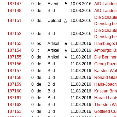
187147
0
de
Event
⚑
10.08.2016
AfD-Landes
187148
0
de
Bild
10.08.2016
AfD-Landesw
Die Schaufe
187151
0
de
Upload
△
10.08.2016
Dienstag be
Die Schaufe
187152
0
de
Bild
10.08.2016
Dienstag be
187153
0
es
Artikel
★
11.08.2016
Hamburgo: B
187154
0
it
Artikel
★
11.08.2016
Amburgo: Ba
187155
0
de
Artikel
★
11.08.2016
Die Berliner
187156
0
de
Bild
11.08.2016
Georg Pazd
187157
0
de
Bild
11.08.2016
Karsten Wol
187158
0
de
Bild
11.08.2016
Ronald Glä
187159
0
de
Bild
11.08.2016
Hans-Joach
187160
0
de
Bild
11.08.2016
Kristian Bri
187161
0
de
Bild
11.08.2016
Harald Laat
187162
0
de
Bild
11.08.2016
Thorsten We
187163
0
de
Bild
11.08.2016
Gottfried Cu