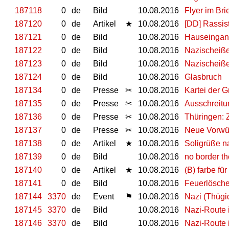
187118
0
de
Bild
10.08.2016
Flyer im Bri
187120
0
de
Artikel
★
10.08.2016
[DD] Rassist
187121
0
de
Bild
10.08.2016
Hauseinga
187122
0
de
Bild
10.08.2016
Nazischeiß
187123
0
de
Bild
10.08.2016
Nazischeiß
187124
0
de
Bild
10.08.2016
Glasbruch
187134
0
de
Presse
✂
10.08.2016
Kartei der G
187135
0
de
Presse
✂
10.08.2016
Ausschreit
187136
0
de
Presse
✂
10.08.2016
Thüringen: 
187137
0
de
Presse
✂
10.08.2016
Neue Vorwü
187138
0
de
Artikel
★
10.08.2016
Soligrüße n
187139
0
de
Bild
10.08.2016
no border th
187140
0
de
Artikel
★
10.08.2016
(B) farbe für
187141
0
de
Bild
10.08.2016
Feuerlösche
187144
3370
de
Event
⚑
10.08.2016
Nazi (Thügi
187145
3370
de
Bild
10.08.2016
Nazi-Route 
187146
3370
de
Bild
10.08.2016
Nazi-Route 