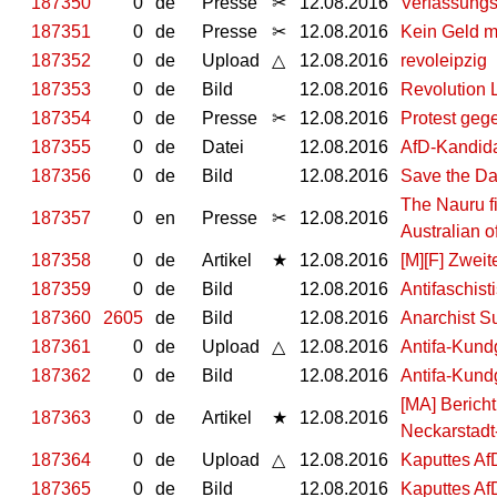
187350
0
de
Presse
✂
12.08.2016
Verfassungs
187351
0
de
Presse
✂
12.08.2016
Kein Geld me
187352
0
de
Upload
△
12.08.2016
revoleipzig
187353
0
de
Bild
12.08.2016
Revolution 
187354
0
de
Presse
✂
12.08.2016
Protest gege
187355
0
de
Datei
12.08.2016
AfD-Kandida
187356
0
de
Bild
12.08.2016
Save the Dat
The Nauru fi
187357
0
en
Presse
✂
12.08.2016
Australian o
187358
0
de
Artikel
★
12.08.2016
[M][F] Zweit
187359
0
de
Bild
12.08.2016
Antifaschis
187360
2605
de
Bild
12.08.2016
Anarchist 
187361
0
de
Upload
△
12.08.2016
Antifa-Kun
187362
0
de
Bild
12.08.2016
Antifa-Kun
[MA] Berich
187363
0
de
Artikel
★
12.08.2016
Neckarstadt
187364
0
de
Upload
△
12.08.2016
Kaputtes Af
187365
0
de
Bild
12.08.2016
Kaputtes Af