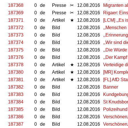
187368
0
de
Presse
✂
12.08.2016
Migranten a
187369
0
de
Presse
✂
12.08.2016
Rigaer: Ein
187371
0
de
Artikel
★
12.08.2016
[LCM] ,,Es i
187372
0
de
Bild
12.08.2016
,,Menschen m
187373
0
de
Bild
12.08.2016
,,Erinnerung
187374
0
de
Bild
12.08.2016
,,Wir sind d
187375
0
de
Bild
12.08.2016
,,Die Würde 
187376
0
de
Bild
12.08.2016
,,Der Kampf 
187378
0
de
Artikel
★
12.08.2016
Verteidige d
187380
0
de
Artikel
★
12.08.2016
[MR] Komple
187381
0
de
Artikel
★
12.08.2016
[FL] AfD Sta
187382
0
de
Bild
12.08.2016
Banner
187383
0
de
Bild
12.08.2016
Kundgebung
187384
0
de
Bild
12.08.2016
St Knudsbo
187385
0
de
Bild
12.08.2016
Polizeihund
187386
0
de
Bild
12.08.2016
Verschöner
187387
0
de
Bild
12.08.2016
Verschöner