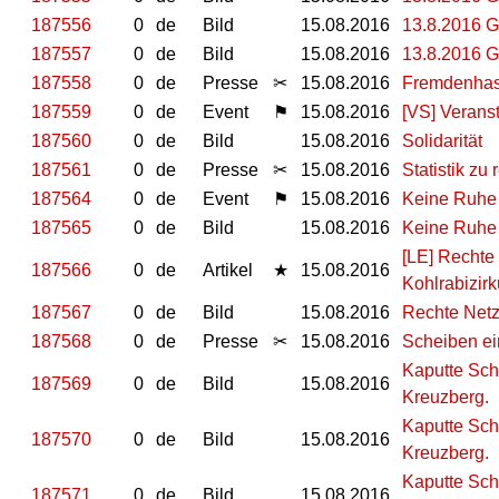
187556
0
de
Bild
15.08.2016
13.8.2016 G
187557
0
de
Bild
15.08.2016
13.8.2016 G
187558
0
de
Presse
✂
15.08.2016
Fremdenhass
187559
0
de
Event
⚑
15.08.2016
[VS] Veran
187560
0
de
Bild
15.08.2016
Solidarität
187561
0
de
Presse
✂
15.08.2016
Statistik z
187564
0
de
Event
⚑
15.08.2016
Keine Ruhe 
187565
0
de
Bild
15.08.2016
Keine Ruhe 
[LE] Rechte
187566
0
de
Artikel
★
15.08.2016
Kohlrabizirk
187567
0
de
Bild
15.08.2016
Rechte Netz
187568
0
de
Presse
✂
15.08.2016
Scheiben ei
Kaputte Sch
187569
0
de
Bild
15.08.2016
Kreuzberg.
Kaputte Sch
187570
0
de
Bild
15.08.2016
Kreuzberg.
Kaputte Sch
187571
0
de
Bild
15.08.2016