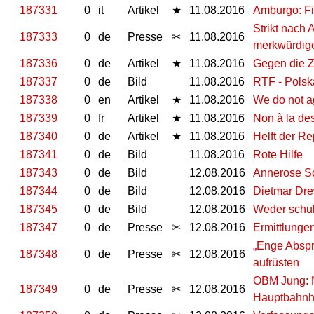
187331
0
it
Artikel
★
11.08.2016
Amburgo: F
Strikt nach
187333
0
de
Presse
✂
11.08.2016
merkwürdig
187336
0
de
Artikel
★
11.08.2016
Gegen die Z
187337
0
de
Bild
11.08.2016
RTF - Polsk
187338
0
en
Artikel
★
11.08.2016
We do not a
187339
0
fr
Artikel
★
11.08.2016
Non à la de
187340
0
de
Artikel
★
11.08.2016
Helft der R
187341
0
de
Bild
11.08.2016
Rote Hilfe
187343
0
de
Bild
12.08.2016
Annerose S
187344
0
de
Bild
12.08.2016
Dietmar Dr
187345
0
de
Bild
12.08.2016
Weder schul
187347
0
de
Presse
✂
12.08.2016
Ermittlunge
„Enge Abspr
187348
0
de
Presse
✂
12.08.2016
aufrüsten
OBM Jung: N
187349
0
de
Presse
✂
12.08.2016
Hauptbahnh