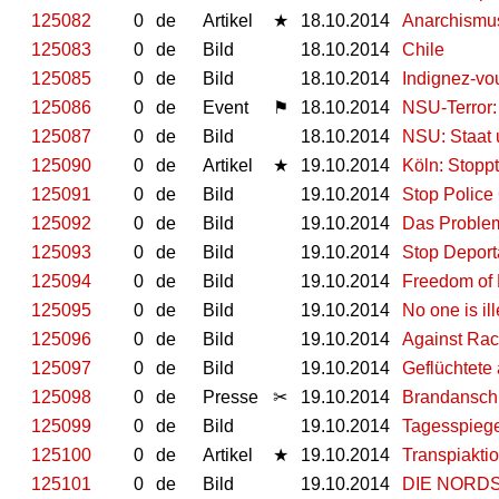
125082
0
de
Artikel
★
18.10.2014
Anarchismus
125083
0
de
Bild
18.10.2014
Chile
125085
0
de
Bild
18.10.2014
Indignez-vou
125086
0
de
Event
⚑
18.10.2014
NSU-Terror:
125087
0
de
Bild
18.10.2014
NSU: Staat 
125090
0
de
Artikel
★
19.10.2014
Köln: Stopp
125091
0
de
Bild
19.10.2014
Stop Police
125092
0
de
Bild
19.10.2014
Das Proble
125093
0
de
Bild
19.10.2014
Stop Deport
125094
0
de
Bild
19.10.2014
Freedom of
125095
0
de
Bild
19.10.2014
No one is il
125096
0
de
Bild
19.10.2014
Against Raci
125097
0
de
Bild
19.10.2014
Geflüchtete
125098
0
de
Presse
✂
19.10.2014
Brandansch
125099
0
de
Bild
19.10.2014
Tagesspiege
125100
0
de
Artikel
★
19.10.2014
Transpiaktio
125101
0
de
Bild
19.10.2014
DIE NORDS