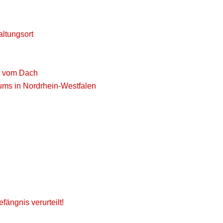
altungsort
l vom Dach
ums in Nordrhein-Westfalen
ängnis verurteilt!