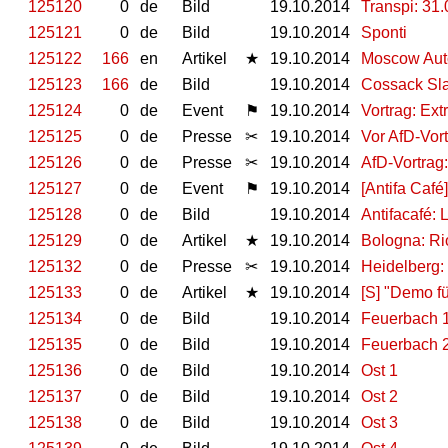
125120
0
de
Bild
19.10.2014
Transpi: 31
125121
0
de
Bild
19.10.2014
Sponti
125122
166
en
Artikel
★
19.10.2014
Moscow Auto
125123
166
de
Bild
19.10.2014
Cossack Sl
125124
0
de
Event
⚑
19.10.2014
Vortrag: Ex
125125
0
de
Presse
✂
19.10.2014
Vor AfD-Vor
125126
0
de
Presse
✂
19.10.2014
AfD-Vortrag
125127
0
de
Event
⚑
19.10.2014
[Antifa Café
125128
0
de
Bild
19.10.2014
Antifacafé:
125129
0
de
Artikel
★
19.10.2014
Bologna: Ri
125132
0
de
Presse
✂
19.10.2014
Heidelberg:
125133
0
de
Artikel
★
19.10.2014
[S] "Demo fü
125134
0
de
Bild
19.10.2014
Feuerbach 
125135
0
de
Bild
19.10.2014
Feuerbach 
125136
0
de
Bild
19.10.2014
Ost 1
125137
0
de
Bild
19.10.2014
Ost 2
125138
0
de
Bild
19.10.2014
Ost 3