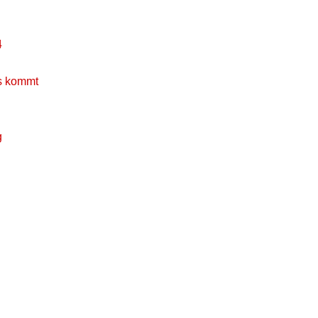
4
s kommt
g