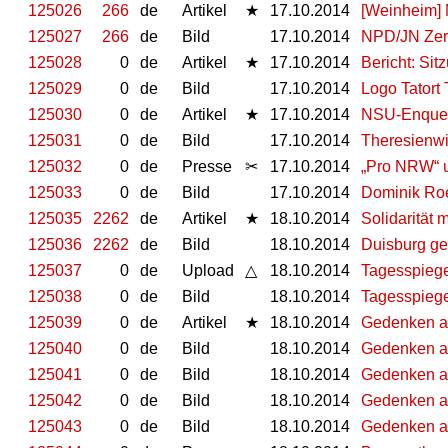
125026
266
de
Artikel
★
17.10.2014
[Weinheim] 
125027
266
de
Bild
17.10.2014
NPD/JN Zer
125028
0
de
Artikel
★
17.10.2014
Bericht: Si
125029
0
de
Bild
17.10.2014
Logo Tatort
125030
0
de
Artikel
★
17.10.2014
NSU-Enquet
125031
0
de
Bild
17.10.2014
Theresienwi
125032
0
de
Presse
✂
17.10.2014
„Pro NRW“ 
125033
0
de
Bild
17.10.2014
Dominik Roe
125035
2262
de
Artikel
★
18.10.2014
Solidarität m
125036
2262
de
Bild
18.10.2014
Duisburg g
125037
0
de
Upload
△
18.10.2014
Tagesspiegel
125038
0
de
Bild
18.10.2014
Tagesspiegel
125039
0
de
Artikel
★
18.10.2014
Gedenken an
125040
0
de
Bild
18.10.2014
Gedenken an
125041
0
de
Bild
18.10.2014
Gedenken an
125042
0
de
Bild
18.10.2014
Gedenken an
125043
0
de
Bild
18.10.2014
Gedenken an