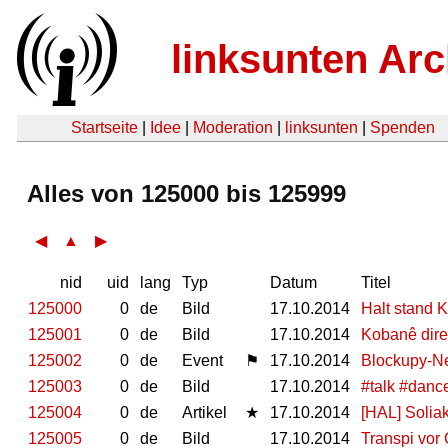
linksunten Arc
Startseite
|
Idee
|
Moderation
|
linksunten
|
Spenden
Alles von 125000 bis 125999
◀
▲
▶
nid
uid
lang
Typ
Datum
Titel
125000
0
de
Bild
17.10.2014
Halt stand 
125001
0
de
Bild
17.10.2014
Kobanê dire
125002
0
de
Event
⚑
17.10.2014
Blockupy-Ne
125003
0
de
Bild
17.10.2014
#talk #danc
125004
0
de
Artikel
★
17.10.2014
[HAL] Soliakt
125005
0
de
Bild
17.10.2014
Transpi vor