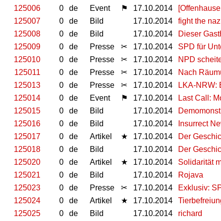
125006
0
de
Event
⚑
17.10.2014
[Offenhause
125007
0
de
Bild
17.10.2014
fight the naz
125008
0
de
Bild
17.10.2014
Dieser Gast
125009
0
de
Presse
✂
17.10.2014
SPD für Un
125010
0
de
Presse
✂
17.10.2014
NPD scheite
125011
0
de
Presse
✂
17.10.2014
Nach Räumun
125013
0
de
Presse
✂
17.10.2014
LKA-NRW: Ei
125014
0
de
Event
⚑
17.10.2014
Last Call: 
125015
0
de
Bild
17.10.2014
Demomonstrat
125016
0
de
Bild
17.10.2014
Insurrect N
125017
0
de
Artikel
★
17.10.2014
Der Geschic
125018
0
de
Bild
17.10.2014
Der Geschic
125020
0
de
Artikel
★
17.10.2014
Solidarität
125021
0
de
Bild
17.10.2014
Rojava
125023
0
de
Presse
✂
17.10.2014
Exklusiv: 
125024
0
de
Artikel
★
17.10.2014
Tierbefreiun
125025
0
de
Bild
17.10.2014
richard