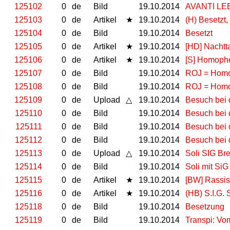
125102
0
de
Bild
19.10.2014
AVANTI LE
125103
0
de
Artikel
★
19.10.2014
(H) Besetzt, 
125104
0
de
Bild
19.10.2014
Besetzt
125105
0
de
Artikel
★
19.10.2014
[HD] Nacht
125106
0
de
Artikel
★
19.10.2014
[S] Homopho
125107
0
de
Bild
19.10.2014
ROJ = Hom
125108
0
de
Bild
19.10.2014
ROJ = Hom
125109
0
de
Upload
△
19.10.2014
Besuch bei 
125110
0
de
Bild
19.10.2014
Besuch bei
125111
0
de
Bild
19.10.2014
Besuch bei
125112
0
de
Bild
19.10.2014
Besuch bei
125113
0
de
Upload
△
19.10.2014
Soli SIG B
125114
0
de
Bild
19.10.2014
Soli mit Si
125115
0
de
Artikel
★
19.10.2014
[BW] Rassist
125116
0
de
Artikel
★
19.10.2014
(HB) S.I.G. 
125118
0
de
Bild
19.10.2014
Besetzung
125119
0
de
Bild
19.10.2014
Transpi: Vo