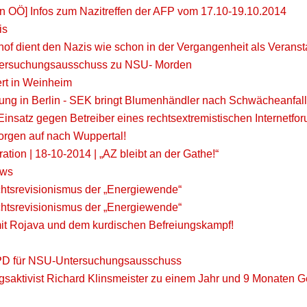
n OÖ] Infos zum Nazitreffen der AFP vom 17.10-19.10.2014
is
hof dient den Nazis wie schon in der Vergangenheit als Veranst
tersuchungsausschuss zu NSU- Morden
rt in Weinheim
g in Berlin - SEK bringt Blumenhändler nach Schwächeanfal
nsatz gegen Betreiber eines rechtsextremistischen Internetfor
Morgen auf nach Wuppertal!
ion | 18-10-2014 | „AZ bleibt an der Gathe!“
ews
htsrevisionismus der „Energiewende“
htsrevisionismus der „Energiewende“
 mit Rojava und dem kurdischen Befreiungskampf!
SPD für NSU-Untersuchungsausschuss
gsaktivist Richard Klinsmeister zu einem Jahr und 9 Monaten Gef