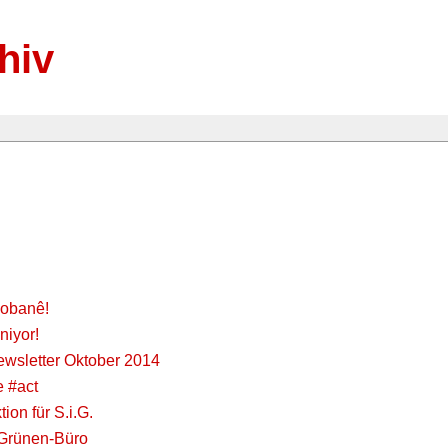
hiv
Kobanê!
niyor!
wsletter Oktober 2014
e #act
ion für S.i.G.
 Grünen-Büro