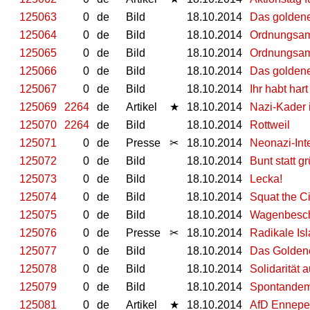
125063
0
de
Bild
18.10.2014
Das goldene
125064
0
de
Bild
18.10.2014
Ordnungsam
125065
0
de
Bild
18.10.2014
Ordnungsam
125066
0
de
Bild
18.10.2014
Das goldene
125067
0
de
Bild
18.10.2014
Ihr habt har
125069
2264
de
Artikel
★
18.10.2014
Nazi-Kader 
125070
2264
de
Bild
18.10.2014
Rottweil
125071
0
de
Presse
✂
18.10.2014
Neonazi-Int
125072
0
de
Bild
18.10.2014
Bunt statt g
125073
0
de
Bild
18.10.2014
Lecka!
125074
0
de
Bild
18.10.2014
Squat the Ci
125075
0
de
Bild
18.10.2014
Wagenbesch
125076
0
de
Presse
✂
18.10.2014
Radikale I
125077
0
de
Bild
18.10.2014
Das Goldene
125078
0
de
Bild
18.10.2014
Solidarität 
125079
0
de
Bild
18.10.2014
Spontande
125081
0
de
Artikel
★
18.10.2014
AfD Ennepe R