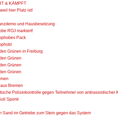
BT & KÄMPFT
weil hier Platz ist!
tanzdemo und Hausbesetzung
be ROJ markiert!
ophobes Pack
ophob!
den Grünen in Freiburg
 den Grünen
 den Grünen
 den Grünen
remen
G aus Bremen
ische Polizeikontrolle gegen Teilnehmer von antirassistischer
Soli Sponti
m Sand im Getriebe zum Stein gegen das System