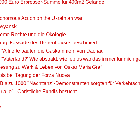
.000 Euro Erpresser-Summe für 400m2 Gelände
nomous Action on the Ukrainian war
avyansk
treme Rechte und die Ökologie
trag: Fassade des Herrenhauses beschmiert
: "Alliierte bauten die Gaskammern von Dachau"
] "Vaterland?’ Wie abstrakt, wie leblos war das immer für mich 
 Lesung zu Werk & Leben von Oskar Maria Graf
ots bei Tagung der Forza Nuova
 Bis zu 1000 "Nachttanz"-Demonstranten sorgten für Verkehrsc
r alle" - Christliche Fundis besucht
1
2