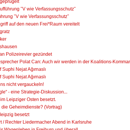
geprügelt
aufführung "V wie Verfassungsschutz"
ührung "V wie Verfassungsschutz"
riff auf den neuen Frei*Raum vereitelt
gratz
ker
gshausen
an Polizeirevier gezündet
precher Polat Can: Auch wir werden in der Koalitions-Komman
 Suphi Nejat Ağırnaslı
 Suphi Nejat Ağırnaslı
ns nicht vergauckeln!
gle“ - eine Strategie-Diskussion...
im Leipziger Osten besetzt.
die Geheimdienste? (Vortrag)
eipzig besetzt
t / Rechter Liedermacher Abend in Karlsruhe
für Wagenleben in Freiburg und überall