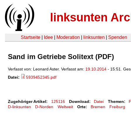
linksunten Arc
Startseite
|
Idee
|
Moderation
|
linksunten
|
Spenden
Sand im Getriebe Solitext (PDF)
Verfasst von: Leonard Aster. Verfasst am:
19.10.2014
- 15:51. Ge
Datei:
5939452345.pdf
Zugehöriger Artikel:
125116
Download:
Datei
Themen:
F
D-linksunten
D-Norden
Weltweit
Orte:
Bremen
Freiburg