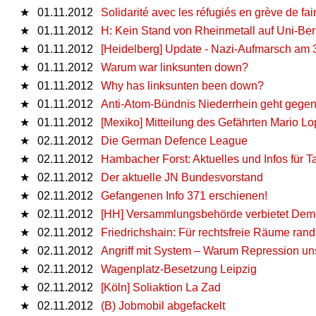
★
01.11.2012
Solidarité avec les réfugiés en grève de fa
★
01.11.2012
H: Kein Stand von Rheinmetall auf Uni-Be
★
01.11.2012
[Heidelberg] Update - Nazi-Aufmarsch am 3
★
01.11.2012
Warum war linksunten down?
★
01.11.2012
Why has linksunten been down?
★
01.11.2012
Anti-Atom-Bündnis Niederrhein geht gegen
★
01.11.2012
[Mexiko] Mitteilung des Gefährten Mario Lo
★
02.11.2012
Die German Defence League
★
02.11.2012
Hambacher Forst: Aktuelles und Infos für T
★
02.11.2012
Der aktuelle JN Bundesvorstand
★
02.11.2012
Gefangenen Info 371 erschienen!
★
02.11.2012
[HH] Versammlungsbehörde verbietet Dem
★
02.11.2012
Friedrichshain: Für rechtsfreie Räume randa
★
02.11.2012
Angriff mit System – Warum Repression uns a
★
02.11.2012
Wagenplatz-Besetzung Leipzig
★
02.11.2012
[Köln] Soliaktion La Zad
★
02.11.2012
(B) Jobmobil abgefackelt