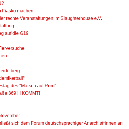
U?
m Fiasko machen!
er rechte Veranstaltungen im Slaughterhouse e.V.
taltung
g auf die G19
ierversuche
enen
Heidelberg
demikerball“
restag des "Marsch auf Rom"
raße 369 !!! KOMMT!
. November
ließt sich dem Forum deutschsprachiger Anarchist*innen an