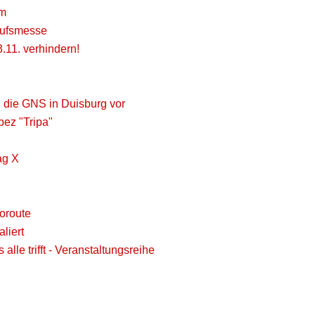
im
rufsmesse
.11. verhindern!
 die GNS in Duisburg vor
pez "Tripa"
ag X
oroute
liert
lle trifft - Veranstaltungsreihe