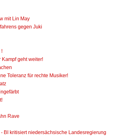
ew mit Lin May
rfahrens gegen Juki
 !
 Kampf geht weiter!
achen
ine Toleranz für rechte Musiker!
atz
ingefärbt
t!
Bahn Rave
- BI kritisiert niedersächsische Landesregierung