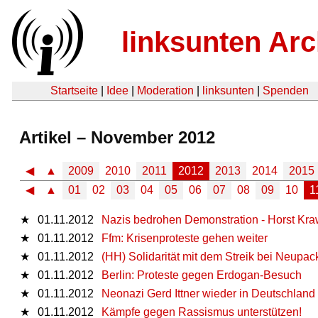
linksunten Arc
Startseite
|
Idee
|
Moderation
|
linksunten
|
Spenden
Artikel – November 2012
◀
▲
2009
2010
2011
2012
2013
2014
2015
◀
▲
01
02
03
04
05
06
07
08
09
10
1
★
01.11.2012
Nazis bedrohen Demonstration - Horst Kraw
★
01.11.2012
Ffm: Krisenproteste gehen weiter
★
01.11.2012
(HH) Solidarität mit dem Streik bei Neupac
★
01.11.2012
Berlin: Proteste gegen Erdogan-Besuch
★
01.11.2012
Neonazi Gerd Ittner wieder in Deutschland
★
01.11.2012
Kämpfe gegen Rassismus unterstützen!