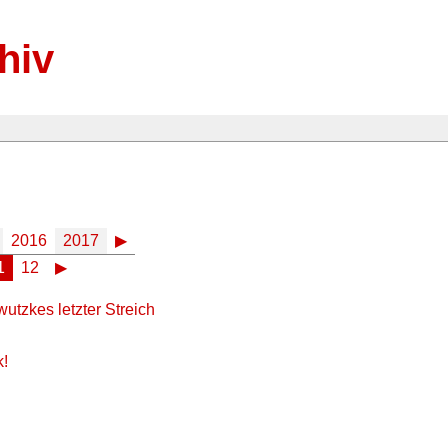
hiv
2016
2017
▶
1
12
▶
utzkes letzter Streich
k!