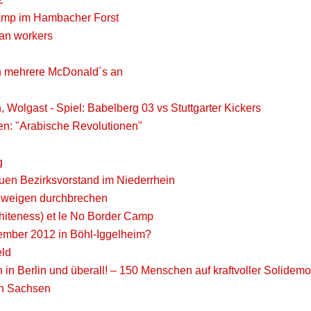
mp im Hambacher Forst
ian workers
fen mehrere McDonald´s an
n, Wolgast - Spiel: Babelberg 03 vs Stuttgarter Kickers
en: "Arabische Revolutionen"
g
uen Bezirksvorstand im Niederrhein
hweigen durchbrechen
 whiteness) et le No Border Camp
ember 2012 in Böhl-Iggelheim?
eld
n in Berlin und überall! – 150 Menschen auf kraftvoller Solidemo
ch Sachsen