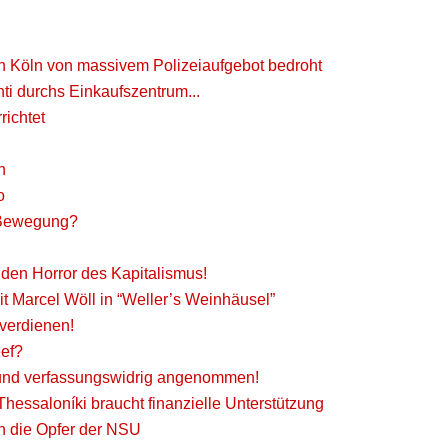
 in Köln von massivem Polizeiaufgebot bedroht
durchs Einkaufszentrum...
richtet
n
o
 Bewegung?
den Horror des Kapitalismus!
 Marcel Wöll in “Weller’s Weinhäusel”
verdienen!
eef?
 und verfassungswidrig angenommen!
Thessaloníki braucht finanzielle Unterstützung
an die Opfer der NSU