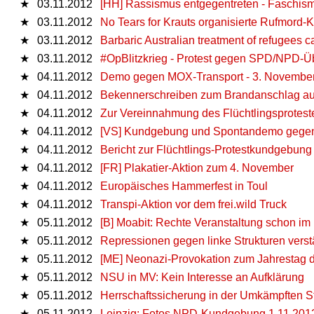
★
03.11.2012
[HH] Rassismus entgegentreten - Faschis
★
03.11.2012
No Tears for Krauts organisierte Rufmord
★
03.11.2012
Barbaric Australian treatment of refugees c
★
03.11.2012
#OpBlitzkrieg - Protest gegen SPD/NPD-Üb
★
04.11.2012
Demo gegen MOX-Transport - 3. Novembe
★
04.11.2012
Bekennerschreiben zum Brandanschlag auf
★
04.11.2012
Zur Vereinnahmung des Flüchtlingsprotest
★
04.11.2012
[VS] Kundgebung und Spontandemo gegen
★
04.11.2012
Bericht zur Flüchtlings-Protestkundgebun
★
04.11.2012
[FR] Plakatier-Aktion zum 4. November
★
04.11.2012
Europäisches Hammerfest in Toul
★
04.11.2012
Transpi-Aktion vor dem frei.wild Truck
★
05.11.2012
[B] Moabit: Rechte Veranstaltung schon i
★
05.11.2012
Repressionen gegen linke Strukturen verst
★
05.11.2012
[ME] Neonazi-Provokation zum Jahrestag
★
05.11.2012
NSU in MV: Kein Interesse an Aufklärung
★
05.11.2012
Herrschaftssicherung in der Umkämpften Sta
★
05.11.2012
Leipzig: Fotos NPD-Kundgebung 1.11.201