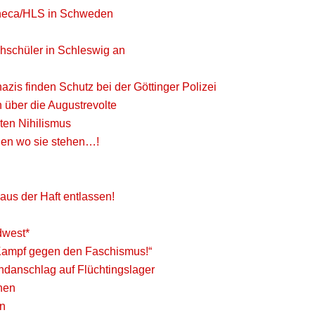
eneca/HLS in Schweden
hschüler in Schleswig an
is finden Schutz bei der Göttinger Polizei
 über die Augustrevolte
ten Nihilismus
gen wo sie stehen…!
aus der Haft entlassen!
dwest*
er Kampf gegen den Faschismus!“
andanschlag auf Flüchtingslager
nen
en