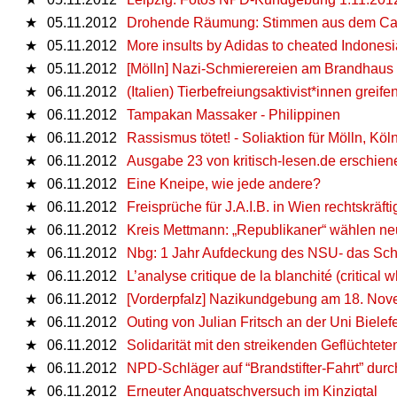
★
05.11.2012
Drohende Räumung: Stimmen aus dem Ca
★
05.11.2012
More insults by Adidas to cheated Indones
★
05.11.2012
[Mölln] Nazi-Schmierereien am Brandhaus
★
06.11.2012
(Italien) Tierbefreiungsaktivist*innen grei
★
06.11.2012
Tampakan Massaker - Philippinen
★
06.11.2012
Rassismus tötet! - Soliaktion für Mölln, Köl
★
06.11.2012
Ausgabe 23 von kritisch-lesen.de erschien
★
06.11.2012
Eine Kneipe, wie jede andere?
★
06.11.2012
Freisprüche für J.A.I.B. in Wien rechtskräfti
★
06.11.2012
Kreis Mettmann: „Republikaner“ wählen ne
★
06.11.2012
Nbg: 1 Jahr Aufdeckung des NSU- das Sc
★
06.11.2012
L’analyse critique de la blanchité (critical
★
06.11.2012
[Vorderpfalz] Nazikundgebung am 18. Nov
★
06.11.2012
Outing von Julian Fritsch an der Uni Bielef
★
06.11.2012
Solidarität mit den streikenden Geflüchtete
★
06.11.2012
NPD-Schläger auf “Brandstifter-Fahrt” dur
★
06.11.2012
Erneuter Anquatschversuch im Kinzigtal