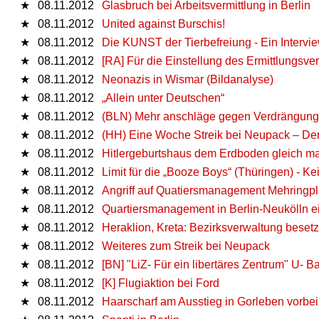
★
08.11.2012
Glasbruch bei Arbeitsvermittlung in Berlin
★
08.11.2012
United against Burschis!
★
08.11.2012
Die KUNST der Tierbefreiung - Ein Intervi
★
08.11.2012
[RA] Für die Einstellung des Ermittlungsve
★
08.11.2012
Neonazis in Wismar (Bildanalyse)
★
08.11.2012
„Allein unter Deutschen“
★
08.11.2012
(BLN) Mehr anschläge gegen Verdrängung
★
08.11.2012
(HH) Eine Woche Streik bei Neupack – Der
★
08.11.2012
Hitlergeburtshaus dem Erdboden gleich m
★
08.11.2012
Limit für die „Booze Boys“ (Thüringen) - Ke
★
08.11.2012
Angriff auf Quatiersmanagement Mehringpl
★
08.11.2012
Quartiersmanagement in Berlin-Neukölln e
★
08.11.2012
Heraklion, Kreta: Bezirksverwaltung besetz
★
08.11.2012
Weiteres zum Streik bei Neupack
★
08.11.2012
[BN] "LiZ- Für ein libertäres Zentrum" U- 
★
08.11.2012
[K] Flugiaktion bei Ford
★
08.11.2012
Haarscharf am Ausstieg in Gorleben vorbei 