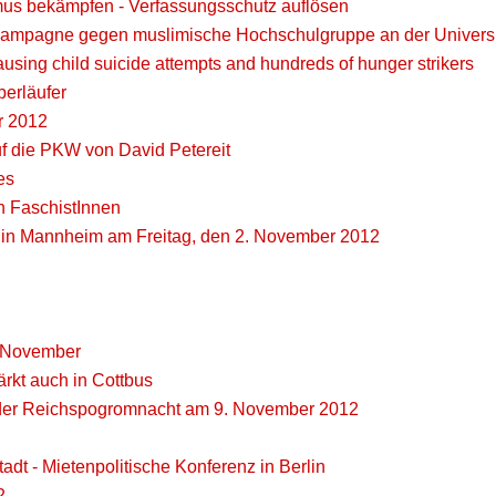
mus bekämpfen - Verfassungsschutz auflösen
-Kampagne gegen muslimische Hochschulgruppe an der Universi
ausing child suicide attempts and hundreds of hunger strikers
erläufer
r 2012
 die PKW von David Petereit
es
 FaschistInnen
g in Mannheim am Freitag, den 2. November 2012
m November
ärkt auch in Cottbus
 der Reichspogromnacht am 9. November 2012
dt - Mietenpolitische Konferenz in Berlin
2