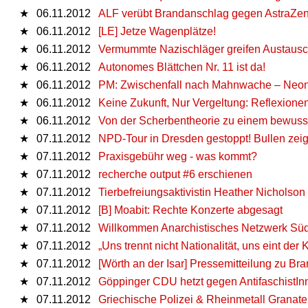
★
06.11.2012
ALF verübt Brandanschlag gegen AstraZ
★
06.11.2012
[LE] Jetze Wagenplätze!
★
06.11.2012
Vermummte Nazischläger greifen Austausc
★
06.11.2012
Autonomes Blättchen Nr. 11 ist da!
★
06.11.2012
PM: Zwischenfall nach Mahnwache – Neonaz
★
06.11.2012
Keine Zukunft, Nur Vergeltung: Reflexionen
★
06.11.2012
Von der Scherbentheorie zu einem bewuss
★
07.11.2012
NPD-Tour in Dresden gestoppt! Bullen zei
★
07.11.2012
Praxisgebühr weg - was kommt?
★
07.11.2012
recherche output #6 erschienen
★
07.11.2012
Tierbefreiungsaktivistin Heather Nicholson 
★
07.11.2012
[B] Moabit: Rechte Konzerte abgesagt
★
07.11.2012
Willkommen Anarchistisches Netzwerk Sü
★
07.11.2012
„Uns trennt nicht Nationalität, uns eint d
★
07.11.2012
[Wörth an der Isar] Pressemitteilung zu Br
★
07.11.2012
Göppinger CDU hetzt gegen AntifaschistIn
★
07.11.2012
Griechische Polizei & Rheinmetall Granat