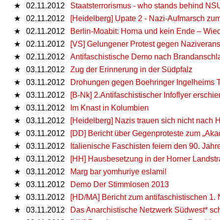
★
02.11.2012
Staatsterrorismus - who stands behind NS
★
02.11.2012
[Heidelberg] Upate 2 - Nazi-Aufmarsch zu
★
02.11.2012
Berlin-Moabit: Horna und kein Ende – Wied
★
02.11.2012
[VS] Gelungener Protest gegen Naziverans
★
02.11.2012
Antifaschistische Demo nach Brandanschla
★
03.11.2012
Zug der Erinnerung in der Südpfalz
★
03.11.2012
Drohungen gegen Boehringer Ingelheims T
★
03.11.2012
[B-Nk] 2.Antifaschistischer Infoflyer erschi
★
03.11.2012
Im Knast in Kolumbien
★
03.11.2012
[Heidelberg] Nazis trauen sich nicht nach 
★
03.11.2012
[DD] Bericht über Gegenproteste zum „Aka
★
03.11.2012
Italienische Faschisten feiern den 90. Jah
★
03.11.2012
[HH] Hausbesetzung in der Horner Landst
★
03.11.2012
Marg bar yomhuriye eslami!
★
03.11.2012
Demo Der Stimmlosen 2013
★
03.11.2012
[HD/MA] Bericht zum antifaschistischen 1
★
03.11.2012
Das Anarchistische Netzwerk Südwest* sch