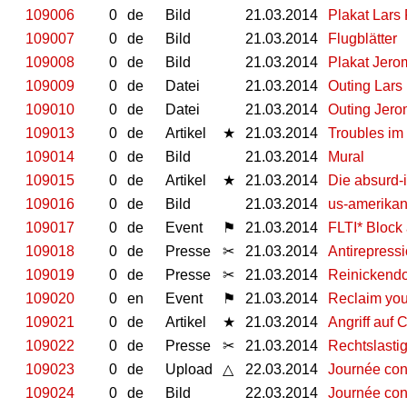
109006
0
de
Bild
21.03.2014
Plakat Lars 
109007
0
de
Bild
21.03.2014
Flugblätter
109008
0
de
Bild
21.03.2014
Plakat Jer
109009
0
de
Datei
21.03.2014
Outing Lars
109010
0
de
Datei
21.03.2014
Outing Jer
109013
0
de
Artikel
★
21.03.2014
Troubles i
109014
0
de
Bild
21.03.2014
Mural
109015
0
de
Artikel
★
21.03.2014
Die absurd-i
109016
0
de
Bild
21.03.2014
us-amerika
109017
0
de
Event
⚑
21.03.2014
FLTI* Block
109018
0
de
Presse
✂
21.03.2014
Antirepressi
109019
0
de
Presse
✂
21.03.2014
Reinickendo
109020
0
en
Event
⚑
21.03.2014
Reclaim your
109021
0
de
Artikel
★
21.03.2014
Angriff auf
109022
0
de
Presse
✂
21.03.2014
Rechtslastig
109023
0
de
Upload
△
22.03.2014
Journée cont
109024
0
de
Bild
22.03.2014
Journée cont