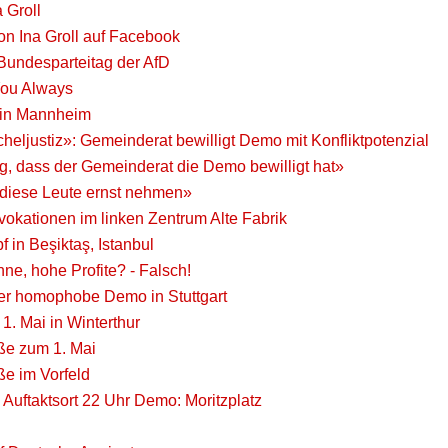
 Groll
on Ina Groll auf Facebook
undesparteitag der AfD
You Always
s in Mannheim
heljustiz»: Gemeinderat bewilligt Demo mit Konfliktpotenzial
tig, dass der Gemeinderat die Demo bewilligt hat»
diese Leute ernst nehmen»
vokationen im linken Zentrum Alte Fabrik
 in Beşiktaş, Istanbul
ne, hohe Profite? - Falsch!
r homophobe Demo in Stuttgart
1. Mai in Winterthur
aße zum 1. Mai
ße im Vorfeld
 Auftaktsort 22 Uhr Demo: Moritzplatz