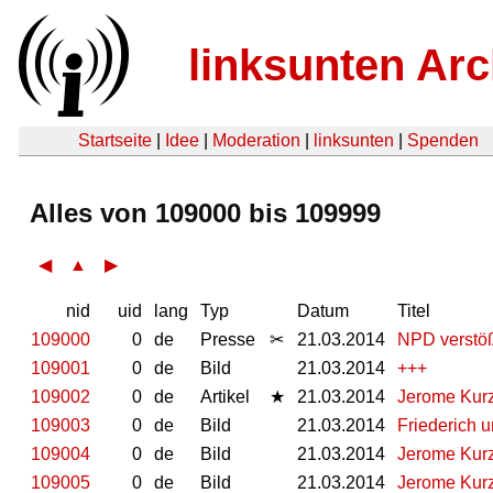
linksunten Arc
Startseite
|
Idee
|
Moderation
|
linksunten
|
Spenden
Alles von 109000 bis 109999
◀
▲
▶
nid
uid
lang
Typ
Datum
Titel
109000
0
de
Presse
✂
21.03.2014
NPD verstöß
109001
0
de
Bild
21.03.2014
+++
109002
0
de
Artikel
★
21.03.2014
Jerome Kurz
109003
0
de
Bild
21.03.2014
Friederich u
109004
0
de
Bild
21.03.2014
Jerome Kurz
109005
0
de
Bild
21.03.2014
Jerome Kurz