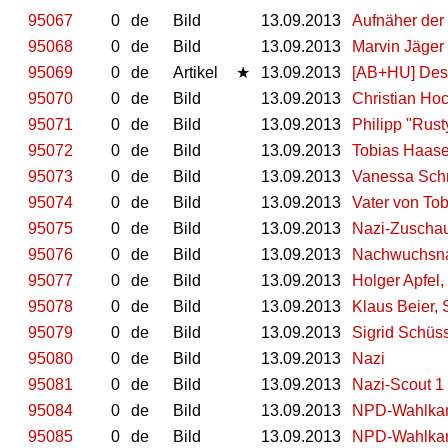
95067
0
de
Bild
13.09.2013
Aufnäher der 
95068
0
de
Bild
13.09.2013
Marvin Jäger 
95069
0
de
Artikel
★
13.09.2013
[AB+HU] Deso
95070
0
de
Bild
13.09.2013
Christian Hoc
95071
0
de
Bild
13.09.2013
Philipp "Rust
95072
0
de
Bild
13.09.2013
Tobias Haase
95073
0
de
Bild
13.09.2013
Vanessa Schre
95074
0
de
Bild
13.09.2013
Vater von To
95075
0
de
Bild
13.09.2013
Nazi-Zuscha
95076
0
de
Bild
13.09.2013
Nachwuchsnaz
95077
0
de
Bild
13.09.2013
Holger Apfel
95078
0
de
Bild
13.09.2013
Klaus Beier,
95079
0
de
Bild
13.09.2013
Sigrid Schüs
95080
0
de
Bild
13.09.2013
Nazi
95081
0
de
Bild
13.09.2013
Nazi-Scout 1
95084
0
de
Bild
13.09.2013
NPD-Wahlkam
95085
0
de
Bild
13.09.2013
NPD-Wahlkam