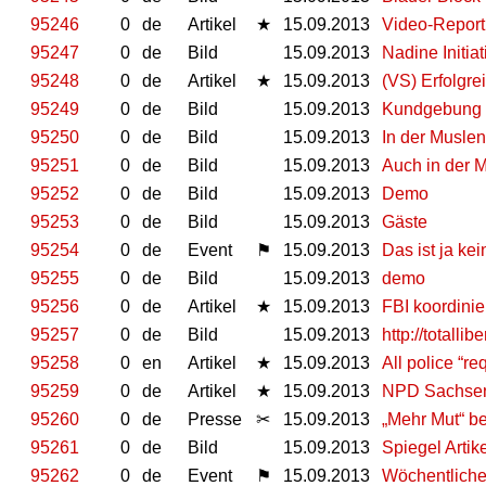
95246
0
de
Artikel
★
15.09.2013
Video-Report
95247
0
de
Bild
15.09.2013
Nadine Initia
95248
0
de
Artikel
★
15.09.2013
(VS) Erfolgr
95249
0
de
Bild
15.09.2013
Kundgebung v
95250
0
de
Bild
15.09.2013
In der Muslen
95251
0
de
Bild
15.09.2013
Auch in der 
95252
0
de
Bild
15.09.2013
Demo
95253
0
de
Bild
15.09.2013
Gäste
95254
0
de
Event
⚑
15.09.2013
Das ist ja ke
95255
0
de
Bild
15.09.2013
demo
95256
0
de
Artikel
★
15.09.2013
FBI koordinie
95257
0
de
Bild
15.09.2013
http://totalli
95258
0
en
Artikel
★
15.09.2013
All police “re
95259
0
de
Artikel
★
15.09.2013
NPD Sachsen-
95260
0
de
Presse
✂
15.09.2013
„Mehr Mut“ be
95261
0
de
Bild
15.09.2013
Spiegel Artik
95262
0
de
Event
⚑
15.09.2013
Wöchentliche