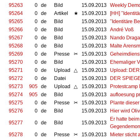
95263
0
de
Bild
15.09.2013
Weekly Demo
95264
0
de
Artikel
★
15.09.2013
[HH] "Identi
95265
0
de
Bild
15.09.2013
"Identitäre 
95266
0
de
Bild
15.09.2013
André Voß
95267
0
de
Bild
15.09.2013
Nando Draga
95268
0
de
Bild
15.09.2013
Malte Arensm
95269
0
de
Presse
✂
15.09.2013
Geheimdienste
95270
0
de
Bild
15.09.2013
Ehemaliger V
95271
0
de
Upload
△
15.09.2013
Upload: DER 
95272
0
de
Datei
15.09.2013
DER SPIEGEL 
95273
905
de
Upload
△
15.09.2013
Protestcamp 
95274
905
de
Bild
15.09.2013
aufloesung p
95275
0
de
Presse
✂
15.09.2013
Plante diese
95276
0
de
Bild
15.09.2013
Hier wird Oliv
Er hatte beim
95277
0
de
Bild
15.09.2013
Gegendemons
95278
0
de
Presse
✂
15.09.2013
Mieter sticht 