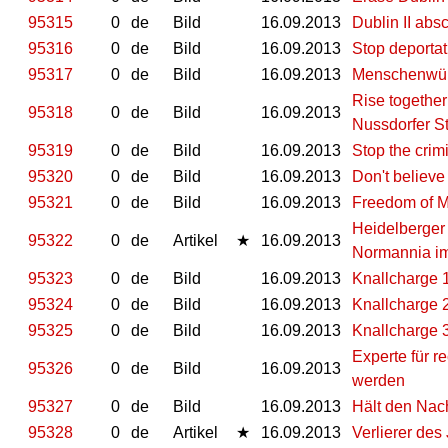
95315
0
de
Bild
16.09.2013
Dublin II ab
95316
0
de
Bild
16.09.2013
Stop deporta
95317
0
de
Bild
16.09.2013
Menschenwürd
Rise togethe
95318
0
de
Bild
16.09.2013
Nussdorfer S
95319
0
de
Bild
16.09.2013
Stop the crim
95320
0
de
Bild
16.09.2013
Don't believe
95321
0
de
Bild
16.09.2013
Freedom of 
Heidelberger 
95322
0
de
Artikel
★
16.09.2013
Normannia im
95323
0
de
Bild
16.09.2013
Knallcharge 1
95324
0
de
Bild
16.09.2013
Knallcharge 
95325
0
de
Bild
16.09.2013
Knallcharge 
Experte für r
95326
0
de
Bild
16.09.2013
werden
95327
0
de
Bild
16.09.2013
Hält den Nac
95328
0
de
Artikel
★
16.09.2013
Verlierer des