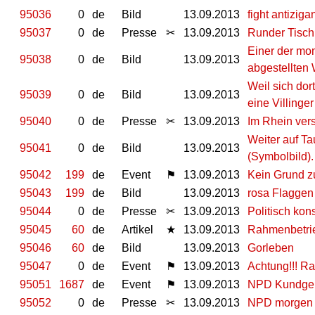
95036
0
de
Bild
13.09.2013
fight antizig
95037
0
de
Presse
✂
13.09.2013
Runder Tisch:
Einer der mo
95038
0
de
Bild
13.09.2013
abgestellte
Weil sich dor
95039
0
de
Bild
13.09.2013
eine Villinge
95040
0
de
Presse
✂
13.09.2013
Im Rhein ver
Weiter auf Ta
95041
0
de
Bild
13.09.2013
(Symbolbild).
95042
199
de
Event
⚑
13.09.2013
Kein Grund z
95043
199
de
Bild
13.09.2013
rosa Flaggen
95044
0
de
Presse
✂
13.09.2013
Politisch kon
95045
60
de
Artikel
★
13.09.2013
Rahmenbetrieb
95046
60
de
Bild
13.09.2013
Gorleben
95047
0
de
Event
⚑
13.09.2013
Achtung!!! Ra
95051
1687
de
Event
⚑
13.09.2013
NPD Kundgebu
95052
0
de
Presse
✂
13.09.2013
NPD morgen i