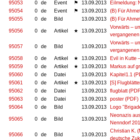
95053
0
de
Event
⚑
13.09.2013
Eilmeldung: 
95054
0
de
Event
⚑
13.09.2013
(B) Für Ahmet
95055
0
de
Bild
13.09.2013
(B) Für Ahmet
Vorwärts – un
95056
0
de
Artikel
★
13.09.2013
vergangenen
Vorwärts – un
95057
0
de
Bild
13.09.2013
vergangenen
95058
0
de
Artikel
★
13.09.2013
Evil in Kutte
95059
0
de
Artikel
★
13.09.2013
Markus auf g
95060
0
de
Datei
13.09.2013
Kapitel1.1 (
95061
0
de
Artikel
★
13.09.2013
[S] Flugblätte
95062
0
de
Datei
13.09.2013
flugblatt (PD
95063
0
de
Datei
13.09.2013
poster (PDF)
95064
0
de
Bild
13.09.2013
Logo "Brigad
Neonazis aus
95065
0
de
Bild
13.09.2013
Nenndorf 20
Christian K. (
95066
0
de
Bild
13.09.2013
deutsche Zuk