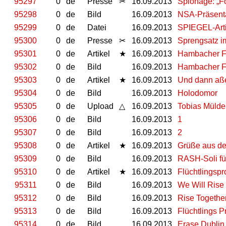
95297
0
de
Presse
✂
16.09.2013
Spionage: „F
95298
0
de
Bild
16.09.2013
NSA-Präsentat
95299
0
de
Datei
16.09.2013
SPIEGEL-Arti
95300
0
de
Presse
✂
16.09.2013
Sprengsatz i
95301
0
de
Artikel
★
16.09.2013
Hambacher Fo
95302
0
de
Bild
16.09.2013
Hambacher F
95303
0
de
Artikel
★
16.09.2013
Und dann aße
95304
0
de
Bild
16.09.2013
Holodomor
95305
0
de
Upload
△
16.09.2013
Tobias Mülde
95306
0
de
Bild
16.09.2013
1
95307
0
de
Bild
16.09.2013
2
95308
0
de
Artikel
★
16.09.2013
Grüße aus der 
95309
0
de
Bild
16.09.2013
RASH-Soli fü
95310
0
de
Artikel
★
16.09.2013
Flüchtlingspr
95311
0
de
Bild
16.09.2013
We Will Rise
95312
0
de
Bild
16.09.2013
Rise Togethe
95313
0
de
Bild
16.09.2013
Flüchtlings P
95314
0
de
Bild
16.09.2013
Erase Dublin 