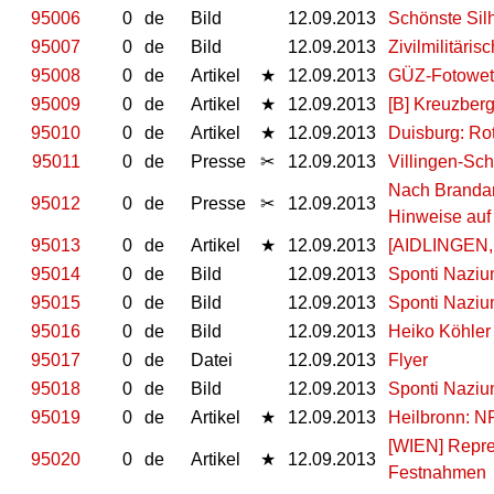
95006
0
de
Bild
12.09.2013
Schönste Sil
95007
0
de
Bild
12.09.2013
Zivilmilitäri
95008
0
de
Artikel
★
12.09.2013
GÜZ-Fotowet
95009
0
de
Artikel
★
12.09.2013
[B] Kreuzber
95010
0
de
Artikel
★
12.09.2013
Duisburg: Rot
95011
0
de
Presse
✂
12.09.2013
Villingen-Sch
Nach Brandan
95012
0
de
Presse
✂
12.09.2013
Hinweise auf 
95013
0
de
Artikel
★
12.09.2013
[AIDLINGEN, 
95014
0
de
Bild
12.09.2013
Sponti Naziu
95015
0
de
Bild
12.09.2013
Sponti Naziu
95016
0
de
Bild
12.09.2013
Heiko Köhler
95017
0
de
Datei
12.09.2013
Flyer
95018
0
de
Bild
12.09.2013
Sponti Naziu
95019
0
de
Artikel
★
12.09.2013
Heilbronn: N
[WIEN] Repre
95020
0
de
Artikel
★
12.09.2013
Festnahmen