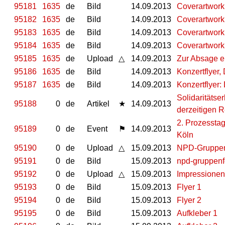
95181
1635
de
Bild
14.09.2013
Coverartwork
95182
1635
de
Bild
14.09.2013
Coverartwork
95183
1635
de
Bild
14.09.2013
Coverartwork
95184
1635
de
Bild
14.09.2013
Coverartwork
95185
1635
de
Upload
△
14.09.2013
Zur Absage e
95186
1635
de
Bild
14.09.2013
Konzertflyer,
95187
1635
de
Bild
14.09.2013
Konzertflyer:
Solidaritätse
95188
0
de
Artikel
★
14.09.2013
derzeitigen 
2. Prozessta
95189
0
de
Event
⚑
14.09.2013
Köln
95190
0
de
Upload
△
15.09.2013
NPD-Gruppen
95191
0
de
Bild
15.09.2013
npd-gruppenf
95192
0
de
Upload
△
15.09.2013
Impressionen
95193
0
de
Bild
15.09.2013
Flyer 1
95194
0
de
Bild
15.09.2013
Flyer 2
95195
0
de
Bild
15.09.2013
Aufkleber 1