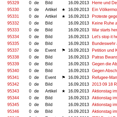
95329
0
de
Bild
16.09.2013
Herre und De
95330
0
de
Artikel
★
16.09.2013
Ein Völkermor
95331
0
de
Artikel
★
16.09.2013
Proteste geg
95332
0
de
Bild
16.09.2013
Keine Ruhe a
95333
0
de
Bild
16.09.2013
War starts he
95334
0
de
Bild
16.09.2013
Let's stop it h
95335
0
de
Bild
16.09.2013
Bundeswehr 
95337
0
de
Event
⚑
16.09.2013
Petition und
95338
0
de
Bild
16.09.2013
Patras Bwansi
95339
0
de
Bild
16.09.2013
Gegen die Ab
95340
0
de
Bild
16.09.2013
Gegen Absch
95341
0
de
Event
⚑
16.09.2013
Refugee-Mani
95342
0
de
Bild
16.09.2013
2013 09 18 R
95343
0
de
Artikel
★
16.09.2013
Aktionstag i
95344
0
de
Bild
16.09.2013
Aktionstag im
95345
0
de
Bild
16.09.2013
Aktionstag im
95346
0
de
Bild
16.09.2013
Aktionstag im