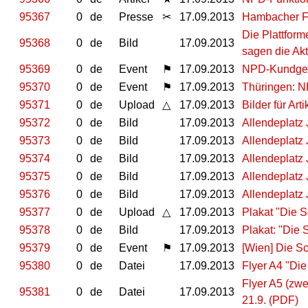
95367
0
de
Presse
✂
17.09.2013
Hambacher For
Die Plattform
95368
0
de
Bild
17.09.2013
sagen die Akti
95369
0
de
Event
⚑
17.09.2013
NPD-Kundgeb
95370
0
de
Event
⚑
17.09.2013
Thüringen: N
95371
0
de
Upload
△
17.09.2013
Bilder für Ar
95372
0
de
Bild
17.09.2013
Allendeplatz 
95373
0
de
Bild
17.09.2013
Allendeplatz 
95374
0
de
Bild
17.09.2013
Allendeplatz 
95375
0
de
Bild
17.09.2013
Allendeplatz 
95376
0
de
Bild
17.09.2013
Allendeplatz 
95377
0
de
Upload
△
17.09.2013
Plakat "Die S
95378
0
de
Bild
17.09.2013
Plakat: "Die 
95379
0
de
Event
⚑
17.09.2013
[Wien] Die Sc
95380
0
de
Datei
17.09.2013
Flyer A4 "Die
Flyer A5 (zwe
95381
0
de
Datei
17.09.2013
21.9. (PDF)