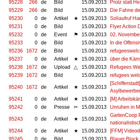
95228
266
de
Bild
15.09.2013
Protz statt He
95229
266
de
Bild
15.09.2013
Die Fahne d
95230
0
de
Artikel
★
15.09.2013
Soliaufruf Ha
95231
0
de
Bild
15.09.2013
Flyer Action 
95232
0
de
Event
⚑
15.09.2013
02. November
95233
0
de
Bild
15.09.2013
In die Offensi
95236
1672
de
Bild
15.09.2013
refugeeswelc
95237
0
de
Artikel
★
15.09.2013
über die Käm
95238
1672
de
Upload
△
15.09.2013
Refugees W
95239
1672
de
Bild
15.09.2013
refugees we
[Schiffersta
95240
1672
de
Artikel
★
15.09.2013
Asylbewerbe
95241
0
de
Artikel
★
15.09.2013
[M] Arbeitsk
95242
0
de
Presse
✂
15.09.2013
Unruhen in M
GartenCoop Fr
95243
0
de
Artikel
★
15.09.2013
nationalistis
95244
0
de
Artikel
★
15.09.2013
[FFM] Videod
95245
0
de
Bild
15.09.2013
Blauer Block