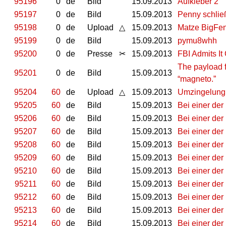
95196
0
de
Bild
15.09.2013
Aufkleber 2
95197
0
de
Bild
15.09.2013
Penny schlie
95198
0
de
Upload
△
15.09.2013
Matze BigFen
95199
0
de
Bild
15.09.2013
pymu8whh
95200
0
de
Presse
✂
15.09.2013
FBI Admits It
The payload f
95201
0
de
Bild
15.09.2013
“magneto.”
95204
60
de
Upload
△
15.09.2013
Umzingelung 
95205
60
de
Bild
15.09.2013
Bei einer de
95206
60
de
Bild
15.09.2013
Bei einer de
95207
60
de
Bild
15.09.2013
Bei einer de
95208
60
de
Bild
15.09.2013
Bei einer de
95209
60
de
Bild
15.09.2013
Bei einer de
95210
60
de
Bild
15.09.2013
Bei einer de
95211
60
de
Bild
15.09.2013
Bei einer de
95212
60
de
Bild
15.09.2013
Bei einer de
95213
60
de
Bild
15.09.2013
Bei einer de
95214
60
de
Bild
15.09.2013
Bei einer de