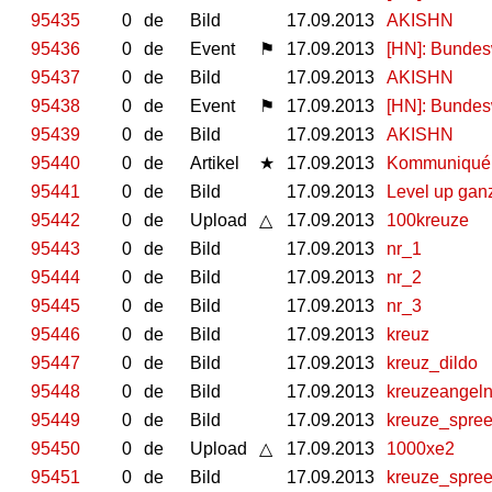
95435
0
de
Bild
17.09.2013
AKISHN
95436
0
de
Event
⚑
17.09.2013
[HN]: Bundesw
95437
0
de
Bild
17.09.2013
AKISHN
95438
0
de
Event
⚑
17.09.2013
[HN]: Bundesw
95439
0
de
Bild
17.09.2013
AKISHN
95440
0
de
Artikel
★
17.09.2013
Kommuniqué z
95441
0
de
Bild
17.09.2013
Level up gan
95442
0
de
Upload
△
17.09.2013
100kreuze
95443
0
de
Bild
17.09.2013
nr_1
95444
0
de
Bild
17.09.2013
nr_2
95445
0
de
Bild
17.09.2013
nr_3
95446
0
de
Bild
17.09.2013
kreuz
95447
0
de
Bild
17.09.2013
kreuz_dildo
95448
0
de
Bild
17.09.2013
kreuzeangel
95449
0
de
Bild
17.09.2013
kreuze_spre
95450
0
de
Upload
△
17.09.2013
1000xe2
95451
0
de
Bild
17.09.2013
kreuze_spre