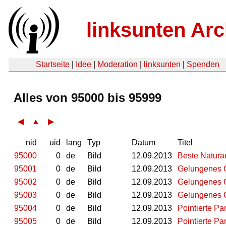
linksunten Arc
Startseite
|
Idee
|
Moderation
|
linksunten
|
Spenden
Alles von 95000 bis 95999
◀
▲
▶
nid
uid
lang
Typ
Datum
Titel
95000
0
de
Bild
12.09.2013
Beste Natur
95001
0
de
Bild
12.09.2013
Gelungenes 
95002
0
de
Bild
12.09.2013
Gelungenes 
95003
0
de
Bild
12.09.2013
Gelungenes 
95004
0
de
Bild
12.09.2013
Pointierte P
95005
0
de
Bild
12.09.2013
Pointierte P