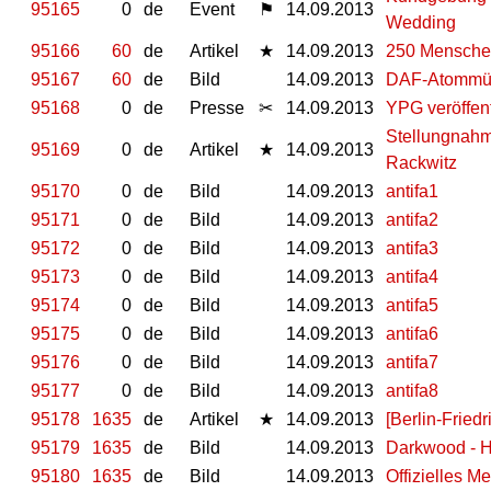
95165
0
de
Event
⚑
14.09.2013
Wedding
95166
60
de
Artikel
★
14.09.2013
250 Menschen
95167
60
de
Bild
14.09.2013
DAF-Atommül
95168
0
de
Presse
✂
14.09.2013
YPG veröffent
Stellungnahm
95169
0
de
Artikel
★
14.09.2013
Rackwitz
95170
0
de
Bild
14.09.2013
antifa1
95171
0
de
Bild
14.09.2013
antifa2
95172
0
de
Bild
14.09.2013
antifa3
95173
0
de
Bild
14.09.2013
antifa4
95174
0
de
Bild
14.09.2013
antifa5
95175
0
de
Bild
14.09.2013
antifa6
95176
0
de
Bild
14.09.2013
antifa7
95177
0
de
Bild
14.09.2013
antifa8
95178
1635
de
Artikel
★
14.09.2013
[Berlin-Frie
95179
1635
de
Bild
14.09.2013
Darkwood - H
95180
1635
de
Bild
14.09.2013
Offi­zi­elles