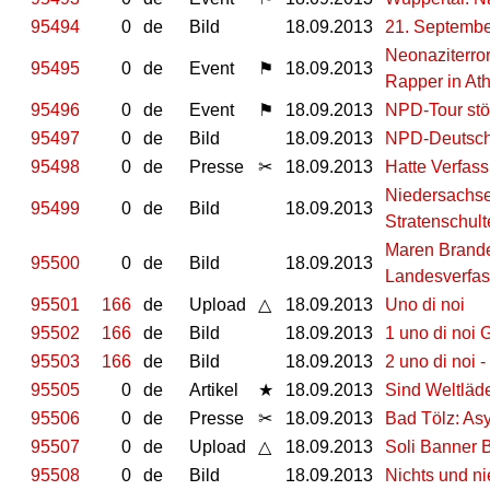
95494
0
de
Bild
18.09.2013
21. Septembe
Neonaziterror
95495
0
de
Event
⚑
18.09.2013
Rapper in At
95496
0
de
Event
⚑
18.09.2013
NPD-Tour stö
95497
0
de
Bild
18.09.2013
NPD-Deutsch
95498
0
de
Presse
✂
18.09.2013
Hatte Verfass
Niedersachse
95499
0
de
Bild
18.09.2013
Stratenschult
Maren Brande
95500
0
de
Bild
18.09.2013
Landesverfass
95501
166
de
Upload
△
18.09.2013
Uno di noi
95502
166
de
Bild
18.09.2013
1 uno di noi 
95503
166
de
Bild
18.09.2013
2 uno di noi 
95505
0
de
Artikel
★
18.09.2013
Sind Weltläd
95506
0
de
Presse
✂
18.09.2013
Bad Tölz: As
95507
0
de
Upload
△
18.09.2013
Soli Banner B
95508
0
de
Bild
18.09.2013
Nichts und ni