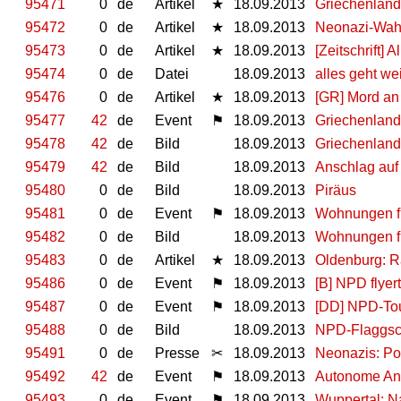
95471
0
de
Artikel
★
18.09.2013
Griechenland:
95472
0
de
Artikel
★
18.09.2013
Neonazi-Wahl
95473
0
de
Artikel
★
18.09.2013
[Zeitschrift] 
95474
0
de
Datei
18.09.2013
alles geht wei
95476
0
de
Artikel
★
18.09.2013
[GR] Mord an 
95477
42
de
Event
⚑
18.09.2013
Griechenland-
95478
42
de
Bild
18.09.2013
Griechenland: 
95479
42
de
Bild
18.09.2013
Anschlag auf
95480
0
de
Bild
18.09.2013
Piräus
95481
0
de
Event
⚑
18.09.2013
Wohnungen fü
95482
0
de
Bild
18.09.2013
Wohnungen fü
95483
0
de
Artikel
★
18.09.2013
Oldenburg: 
95486
0
de
Event
⚑
18.09.2013
[B] NPD flye
95487
0
de
Event
⚑
18.09.2013
[DD] NPD-Tou
95488
0
de
Bild
18.09.2013
NPD-Flaggsch
95491
0
de
Presse
✂
18.09.2013
Neonazis: Po
95492
42
de
Event
⚑
18.09.2013
Autonome Anti
95493
0
de
Event
⚑
18.09.2013
Wuppertal: N