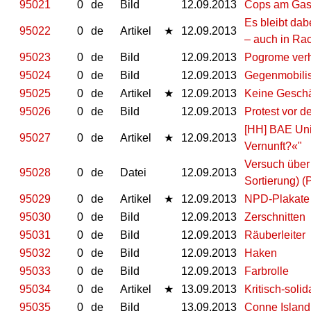
95021
0
de
Bild
12.09.2013
Cops am Gas
Es bleibt da
95022
0
de
Artikel
★
12.09.2013
– auch in Rac
95023
0
de
Bild
12.09.2013
Pogrome verh
95024
0
de
Bild
12.09.2013
Gegenmobilis
95025
0
de
Artikel
★
12.09.2013
Keine Geschäf
95026
0
de
Bild
12.09.2013
Protest vor 
[HH] BAE Uni
95027
0
de
Artikel
★
12.09.2013
Vernunft?«"
Versuch über
95028
0
de
Datei
12.09.2013
Sortierung) 
95029
0
de
Artikel
★
12.09.2013
NPD-Plakate 
95030
0
de
Bild
12.09.2013
Zerschnitten
95031
0
de
Bild
12.09.2013
Räuberleiter
95032
0
de
Bild
12.09.2013
Haken
95033
0
de
Bild
12.09.2013
Farbrolle
95034
0
de
Artikel
★
13.09.2013
Kritisch-soli
95035
0
de
Bild
13.09.2013
Conne Island