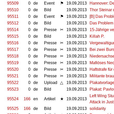
95509
0
de
Event
⚑
19.09.2013
Hannover: D
95510
0
de
Bild
19.09.2013
Thor Steinar
95511
0
de
Event
⚑
19.09.2013
[B] Das Prob
95512
0
de
Bild
19.09.2013
Das Problem 
95514
0
de
Presse
✂
19.09.2013
15-Jährige ve
95515
0
de
Bild
19.09.2013
Killah P.
95516
0
de
Presse
✂
19.09.2013
Vergewaltigu
95517
0
de
Presse
✂
19.09.2013
Bei zwei Bur
95518
0
de
Presse
✂
19.09.2013
Niedersachse
95519
0
de
Presse
✂
19.09.2013
Mafiöses Neo
95520
0
de
Presse
✂
19.09.2013
Haftstrafe fü
95521
0
de
Presse
✂
19.09.2013
Militante br
95522
0
de
Upload
△
19.09.2013
Plakatvorlage
95523
0
de
Bild
19.09.2013
Plakat: Pavl
Left Wing Stu
95524
166
en
Artikel
★
19.09.2013
Attack in Jus
95525
166
de
Bild
19.09.2013
solidarity