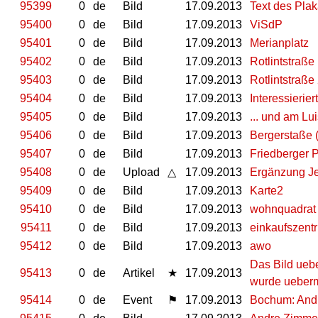
95399
0
de
Bild
17.09.2013
Text des Plak
95400
0
de
Bild
17.09.2013
ViSdP
95401
0
de
Bild
17.09.2013
Merianplatz
95402
0
de
Bild
17.09.2013
Rotlintstraße
95403
0
de
Bild
17.09.2013
Rotlintstraße
95404
0
de
Bild
17.09.2013
Interessierier
95405
0
de
Bild
17.09.2013
... und am Lu
95406
0
de
Bild
17.09.2013
Bergerstaße 
95407
0
de
Bild
17.09.2013
Friedberger P
95408
0
de
Upload
△
17.09.2013
Ergänzung J
95409
0
de
Bild
17.09.2013
Karte2
95410
0
de
Bild
17.09.2013
wohnquadrat
95411
0
de
Bild
17.09.2013
einkaufszent
95412
0
de
Bild
17.09.2013
awo
Das Bild ueb
95413
0
de
Artikel
★
17.09.2013
wurde ueberm
95414
0
de
Event
⚑
17.09.2013
Bochum: Andr