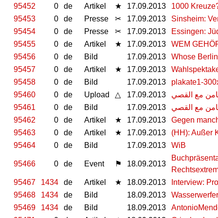
95452
0
de
Artikel
★
17.09.2013
1000 Kreuze?
95453
0
de
Presse
✂
17.09.2013
Sinsheim: Ve
95454
0
de
Presse
✂
17.09.2013
Essingen: Jü
95455
0
de
Artikel
★
17.09.2013
WEM GEHÖRT 
95456
0
de
Bild
17.09.2013
Whose Berlin
95457
0
de
Artikel
★
17.09.2013
Wahlspektake
95458
0
de
Bild
17.09.2013
plakate1-300
95460
0
de
Upload
△
17.09.2013
امن مع القصي
95461
0
de
Bild
17.09.2013
امن مع القصي
95462
0
de
Artikel
★
17.09.2013
Gegen manch
95463
0
de
Artikel
★
17.09.2013
(HH): Außer K
95464
0
de
Bild
17.09.2013
WiB
Buchpräsenta
95466
0
de
Event
⚑
18.09.2013
Rechtsextrem
95467
1434
de
Artikel
★
18.09.2013
Interview: Pr
95468
1434
de
Bild
18.09.2013
Wasserwerfe
95469
1434
de
Bild
18.09.2013
AntonioMend