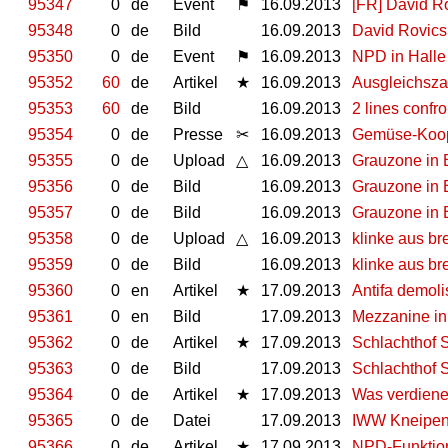
95347
0
de
Event
⚑
16.09.2013
[FR] David Ro
95348
0
de
Bild
16.09.2013
David Rovics
95350
0
de
Event
⚑
16.09.2013
NPD in Halle
95352
60
de
Artikel
★
16.09.2013
Ausgleichsza
95353
60
de
Bild
16.09.2013
2 lines confro
95354
0
de
Presse
✂
16.09.2013
Gemüse-Koope
95355
0
de
Upload
△
16.09.2013
Grauzone in 
95356
0
de
Bild
16.09.2013
Grauzone in B
95357
0
de
Bild
16.09.2013
Grauzone in B
95358
0
de
Upload
△
16.09.2013
klinke aus br
95359
0
de
Bild
16.09.2013
klinke aus br
95360
0
en
Artikel
★
17.09.2013
Antifa demol
95361
0
en
Bild
17.09.2013
Mezzanine in
95362
0
de
Artikel
★
17.09.2013
Schlachthof S
95363
0
de
Bild
17.09.2013
Schlachthof S
95364
0
de
Artikel
★
17.09.2013
Was verdiene
95365
0
de
Datei
17.09.2013
IWW Kneipen
95366
0
de
Artikel
★
17.09.2013
NPD-Funktion