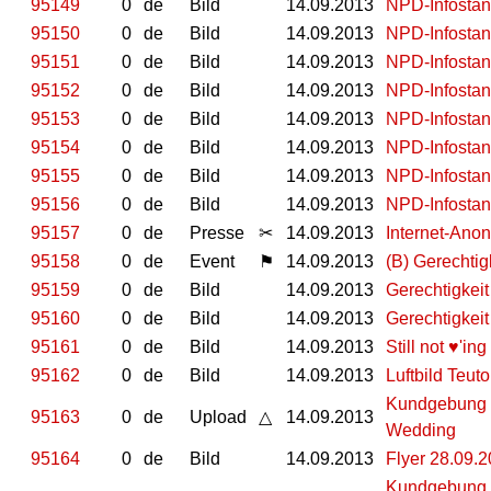
95149
0
de
Bild
14.09.2013
NPD-Infostan
95150
0
de
Bild
14.09.2013
NPD-Infostan
95151
0
de
Bild
14.09.2013
NPD-Infostan
95152
0
de
Bild
14.09.2013
NPD-Infostan
95153
0
de
Bild
14.09.2013
NPD-Infostan
95154
0
de
Bild
14.09.2013
NPD-Infostan
95155
0
de
Bild
14.09.2013
NPD-Infostan
95156
0
de
Bild
14.09.2013
NPD-Infostan
95157
0
de
Presse
✂
14.09.2013
Internet-Anon
95158
0
de
Event
⚑
14.09.2013
(B) Gerechtigk
95159
0
de
Bild
14.09.2013
Gerechtigkeit
95160
0
de
Bild
14.09.2013
Gerechtigkeit
95161
0
de
Bild
14.09.2013
Still not ♥'i
95162
0
de
Bild
14.09.2013
Luftbild Teut
Kundgebung / 
95163
0
de
Upload
△
14.09.2013
Wedding
95164
0
de
Bild
14.09.2013
Flyer 28.09.
Kundgebung / 