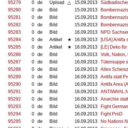
95279
0
de
Upload
△
15.09.2013
Südbadische
95280
0
de
Bild
15.09.2013
Bombennazis 
95281
0
de
Bild
15.09.2013
Bombennazis 
95282
0
de
Bild
15.09.2013
Bombennazis 
95283
0
de
Bild
16.09.2013
NPD Sachsen-
95284
0
de
Artikel
★
16.09.2013
[USA] Antifa 
95285
0
de
Artikel
★
16.09.2013
[LE] Deko fü
95286
0
de
Bild
16.09.2013
Volk, Nation,
95287
0
de
Bild
16.09.2013
Tütensuppe s
95288
0
de
Bild
16.09.2013
Alles Scheisz
95289
0
de
Bild
16.09.2013
Antifa statt P
95290
0
de
Bild
16.09.2013
Antifa Area (
95291
0
de
Bild
16.09.2013
ANTIWAHL.
95292
0
de
Bild
16.09.2013
Anarchie stat
95293
0
de
Bild
16.09.2013
Fight Germa
95294
0
de
Bild
16.09.2013
Fight ProD
95295
0
de
Bild
16.09.2013
No Nations 