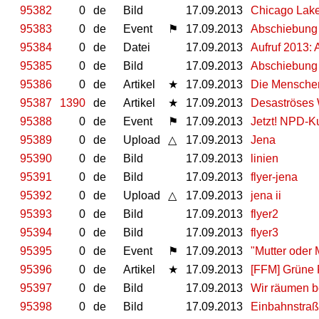
95382
0
de
Bild
17.09.2013
Chicago Lake
95383
0
de
Event
⚑
17.09.2013
Abschiebung t
95384
0
de
Datei
17.09.2013
Aufruf 2013: 
95385
0
de
Bild
17.09.2013
Abschiebung 
95386
0
de
Artikel
★
17.09.2013
Die Menschen
95387
1390
de
Artikel
★
17.09.2013
Desaströses 
95388
0
de
Event
⚑
17.09.2013
Jetzt! NPD-K
95389
0
de
Upload
△
17.09.2013
Jena
95390
0
de
Bild
17.09.2013
linien
95391
0
de
Bild
17.09.2013
flyer-jena
95392
0
de
Upload
△
17.09.2013
jena ii
95393
0
de
Bild
17.09.2013
flyer2
95394
0
de
Bild
17.09.2013
flyer3
95395
0
de
Event
⚑
17.09.2013
"Mutter oder 
95396
0
de
Artikel
★
17.09.2013
[FFM] Grüne 
95397
0
de
Bild
17.09.2013
Wir räumen b
95398
0
de
Bild
17.09.2013
Einbahnstra