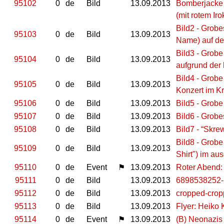
95102
0
de
Bild
13.09.2013
Bomberjacke 
(mit rotem Ir
Bild2 - Grobe
95103
0
de
Bild
13.09.2013
Name) auf de
Bild3 - Grobe
95104
0
de
Bild
13.09.2013
aufgrund der
Bild4 - Grobe
95105
0
de
Bild
13.09.2013
Konzert im K
95106
0
de
Bild
13.09.2013
Bild5 - Grobe 
95107
0
de
Bild
13.09.2013
Bild6 - Grobe
95108
0
de
Bild
13.09.2013
Bild7 - “Skre
Bild8 - Grobe
95109
0
de
Bild
13.09.2013
Shirt") im au
95110
0
de
Event
⚑
13.09.2013
Roter Abend:
95111
0
de
Bild
13.09.2013
6898538252-
95112
0
de
Bild
13.09.2013
cropped-cro
95113
0
de
Bild
13.09.2013
Flyer: Heiko 
95114
0
de
Event
⚑
13.09.2013
(B) Neonazis 