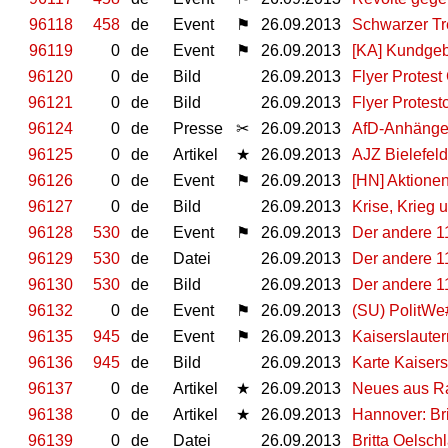
96118
458
de
Event
⚑
26.09.2013
Schwarzer Tr
96119
0
de
Event
⚑
26.09.2013
[KA] Kundgeb
96120
0
de
Bild
26.09.2013
Flyer Protest
96121
0
de
Bild
26.09.2013
Flyer Protest
96124
0
de
Presse
✂
26.09.2013
AfD-Anhänger
96125
0
de
Artikel
★
26.09.2013
AJZ Bielefeld
96126
0
de
Event
⚑
26.09.2013
[HN] Aktionen
96127
0
de
Bild
26.09.2013
Krise, Krieg 
96128
530
de
Event
⚑
26.09.2013
Der andere 1
96129
530
de
Datei
26.09.2013
Der andere 1
96130
530
de
Bild
26.09.2013
Der andere 1
96132
0
de
Event
⚑
26.09.2013
(SU) PolitWe
96135
945
de
Event
⚑
26.09.2013
Kaiserslaute
96136
945
de
Bild
26.09.2013
Karte Kaisers
96137
0
de
Artikel
★
26.09.2013
Neues aus R
96138
0
de
Artikel
★
26.09.2013
Hannover: Bri
96139
0
de
Datei
26.09.2013
Britta Oelsch