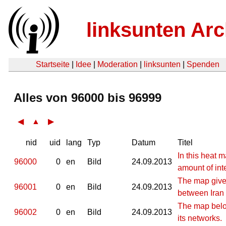
linksunten Arc
Startseite
|
Idee
|
Moderation
|
linksunten
|
Spenden
Alles von 96000 bis 96999
◀
▲
▶
nid
uid
lang
Typ
Datum
Titel
In this heat 
96000
0
en
Bild
24.09.2013
amount of inte
The map gives 
96001
0
en
Bild
24.09.2013
between Iran
The map below
96002
0
en
Bild
24.09.2013
its networks.