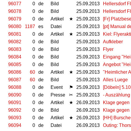
96077
0
de
Bild
25.09.2013
Hellersdorf F
96078
0
de
Bild
25.09.2013
Hellersdorf F
96079
0
de
Artikel
★
25.09.2013
[Fr] Platzbe
96080
1187
es
Datei
25.09.2013
[pt] Manual d
96081
0
de
Artikel
★
25.09.2013
Kiel: Flyerak
96082
0
de
Bild
25.09.2013
Aufkleber
96083
0
de
Bild
25.09.2013
Flyer
96084
0
de
Bild
25.09.2013
Eingang "Hei
96085
0
de
Bild
25.09.2013
Angebot "Hei
96086
60
de
Artikel
★
25.09.2013
"Heimlicher 
96087
60
de
Bild
25.09.2013
Alles Luege
96088
0
de
Event
⚑
25.09.2013
[Döbeln] 5.1
96090
0
de
Presse
✂
25.09.2013
- Auszählung
96091
0
de
Artikel
★
26.09.2013
Klage gegen 
96092
0
de
Bild
26.09.2013
Klage gegen 
96093
0
de
Artikel
★
26.09.2013
[HH] Burschen
96094
0
de
Datei
26.09.2013
Outing: Thor