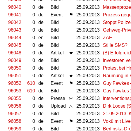
96040
0
de
Bild
25.09.2013
Massenprozes
96041
0
de
Event
⚑
25.09.2013
Prozess gege
96042
0
de
Bild
25.09.2013
Stoppt Polize
96043
0
de
Bild
25.09.2013
Gehweg-Privat
96044
0
en
Bild
25.09.2013
ZAF
96045
0
de
Bild
25.09.2013
Stille SMS?
96048
0
de
Artikel
★
25.09.2013
(B) Erfolgre
96049
0
de
Bild
25.09.2013
Investoren ve
96050
0
de
Bild
25.09.2013
Protest bei
96051
0
de
Artikel
★
25.09.2013
Räumung in F
96052
610
de
Event
⚑
25.09.2013
Guy Fawkes –
96053
610
de
Bild
25.09.2013
Guy Fawkes 
96055
0
de
Presse
✂
25.09.2013
Interventionsp
96056
0
de
Upload
△
25.09.2013
Dirk Loose (
96057
0
de
Bild
25.09.2013
21.09.2013. K
96058
0
de
Event
⚑
25.09.2013
Vokü mit Liv
96059
0
de
Bild
25.09.2013
Berlinska-Dr