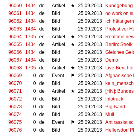
96060
1434
de
Artikel
★
25.09.2013
Kundgebung 
96061
1434
de
Bild
25.09.2013
no work on s
96062
1434
de
Bild
25.09.2013
Ich hätte ge
96063
1434
de
Bild
25.09.2013
Protest vor 
96064
1705
en
Artikel
★
25.09.2013
Realtime news
96065
1434
de
Artikel
★
25.09.2013
Berlin: Strei
96066
1434
de
Bild
25.09.2013
Gleiches Geld
96067
1434
de
Bild
25.09.2013
Demo
96068
1705
de
Artikel
★
25.09.2013
Live-Bericht
96069
0
de
Event
⚑
25.09.2013
Afghanische F
96070
0
de
Bild
25.09.2013
kein_mensch_i
96071
0
de
Artikel
★
25.09.2013
[HN]: Bundes
96072
0
de
Bild
25.09.2013
Infotruck
96073
0
de
Bild
25.09.2013
Big Band
96074
0
de
Bild
25.09.2013
Müll
96075
0
de
Event
⚑
25.09.2013
Antirassistis
96076
0
de
Bild
25.09.2013
Hellersdorf P