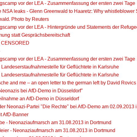
ingscamp vor der LEA - Zusammenfassung der ersten zwei Tage
e NSA leaks - Glenn Greenwald to Haaretz: Why whistleblowe
ald. Photo by Reuters
ingscamp vor der LEA - Hintergründe und Statements der Refug
ung statt Gesprächsbereitschaft
cs CENSORED
o
ingscamp vor der LEA - Zusammenfassung der ersten zwei Tage
Landeserstaufnahmestelle für Geflüchtete in Karlsruhe
Landeserstaufnahmestelle für Geflüchtete in Karlsruhe
che and me – an open letter to the german left by David Rovics
Neonazis bei AfD-Demo in Düsseldorf"
eilnahme an AfD-Demo in Düsseldorf
 der Neonazi-Partei "Die Rechte" bei AfD-Demo am 02.09.2013 
it AfD-Banner
ebe - Neonaziaufmarsch am 31.08.2013 in Dortmund
 Meier - Neonaziaufmarsch am 31.08.2013 in Dortmund