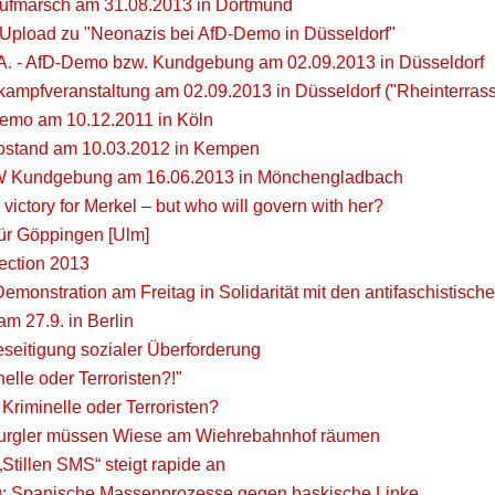
aufmarsch am 31.08.2013 in Dortmund
r Upload zu "Neonazis bei AfD-Demo in Düsseldorf"
 A. - AfD-Demo bzw. Kundgebung am 02.09.2013 in Düsseldorf
kampfveranstaltung am 02.09.2013 in Düsseldorf ("Rheinterrass
demo am 10.12.2011 in Köln
fostand am 10.03.2012 in Kempen
RW Kundgebung am 16.06.2013 in Mönchengladbach
 victory for Merkel – but who will govern with her?
für Göppingen [Ulm]
ection 2013
 Demonstration am Freitag in Solidarität mit den antifaschistis
m 27.9. in Berlin
seitigung sozialer Überforderung
nelle oder Terroristen?!"
riminelle oder Terroristen?
urgler müssen Wiese am Wiehrebahnhof räumen
Stillen SMS“ steigt rapide an
g: Spanische Massenprozesse gegen baskische Linke