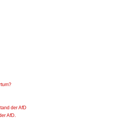
rtum?
tand der AfD
der AfD.