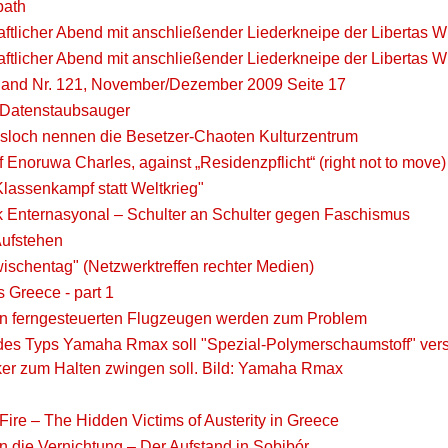
path
tlicher Abend mit anschließender Liederkneipe der Libertas Wü
ftlicher Abend mit anschließender Liederkneipe der Libertas 
and Nr. 121, November/Dezember 2009 Seite 17
 Datenstaubsauger
sloch nennen die Besetzer-Chaoten Kulturzentrum
f Enoruwa Charles, against „Residenzpflicht“ (right not to move) 
lassenkampf statt Weltkrieg"
ik Enternasyonal – Schulter an Schulter gegen Faschismus
ufstehen
ischentag" (Netzwerktreffen rechter Medien)
 Greece - part 1
 an ferngesteuerten Flugzeugen werden zum Problem
des Typs Yamaha Rmax soll "Spezial-Polymerschaumstoff" versp
er zum Halten zwingen soll. Bild: Yamaha Rmax
e Fire – The Hidden Victims of Austerity in Greece
 die Vernichtung – Der Aufstand in Sobibór