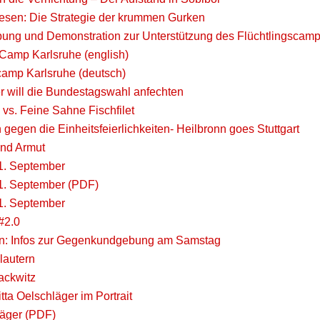
esen: Die Strategie der krummen Gurken
ung und Demonstration zur Unterstützung des Flüchtlingscam
 Camp Karlsruhe (english)
camp Karlsruhe (deutsch)
 will die Bundestagswahl anfechten
 vs. Feine Sahne Fischfilet
 gegen die Einheitsfeierlichkeiten- Heilbronn goes Stuttgart
und Armut
1. September
1. September (PDF)
1. September
#2.0
rn: Infos zur Gegenkundgebung am Samstag
lautern
ackwitz
tta Oelschläger im Portrait
läger (PDF)