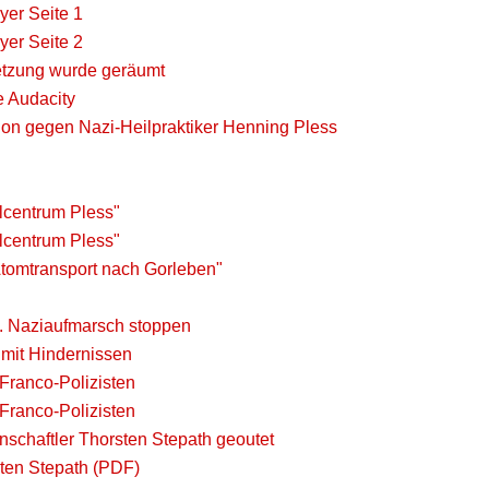
lyer Seite 1
lyer Seite 2
setzung wurde geräumt
e Audacity
tion gegen Nazi-Heilpraktiker Henning Pless
lcentrum Pless"
lcentrum Pless"
Atomtransport nach Gorleben"
0. Naziaufmarsch stoppen
 mit Hindernissen
Franco-Polizisten
Franco-Polizisten
schaftler Thorsten Stepath geoutet
sten Stepath (PDF)