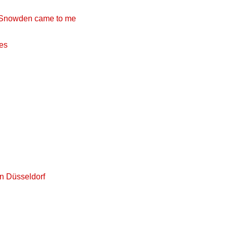
r Snowden came to me
ees
in Düsseldorf