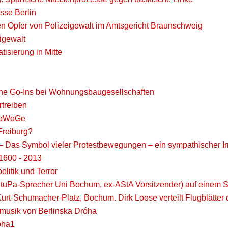
se Berlin
n Opfer von Polizeigewalt im Amtsgericht Braunschweig
igewalt
isierung in Mitte
iche Go-Ins bei Wohnungsbaugesellschaften
rtreiben
 HoWoGe
reiburg?
 Das Symbol vieler Protestbewegungen – ein sympathischer Ir
1600 - 2013
olitik und Terror
StuPa-Sprecher Uni Bochum, ex-AStA Vorsitzender) auf einem S
urt-Schumacher-Platz, Bochum. Dirk Loose verteilt Flugblätter 
emusik von Berlinska Dróha
óha1