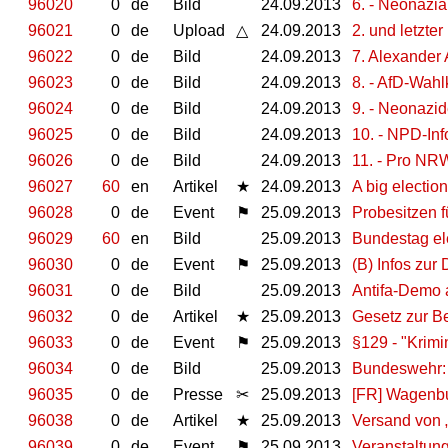
96020
0
de
Bild
24.09.2013
6. - Neonazi
96021
0
de
Upload
△
24.09.2013
2. und letzte
96022
0
de
Bild
24.09.2013
7. Alexander
96023
0
de
Bild
24.09.2013
8. - AfD-Wahl
96024
0
de
Bild
24.09.2013
9. - Neonazi
96025
0
de
Bild
24.09.2013
10. - NPD-In
96026
0
de
Bild
24.09.2013
11. - Pro N
96027
60
en
Artikel
★
24.09.2013
A big election
96028
0
de
Event
⚑
25.09.2013
Probesitzen 
96029
60
en
Bild
25.09.2013
Bundestag el
96030
0
de
Event
⚑
25.09.2013
(B) Infos zur
96031
0
de
Bild
25.09.2013
Antifa-Demo a
96032
0
de
Artikel
★
25.09.2013
Gesetz zur Be
96033
0
de
Event
⚑
25.09.2013
§129 - "Krimi
96034
0
de
Bild
25.09.2013
Bundeswehr: K
96035
0
de
Presse
✂
25.09.2013
[FR] Wagenb
96038
0
de
Artikel
★
25.09.2013
Versand von „
96039
0
de
Event
⚑
25.09.2013
Veranstaltun