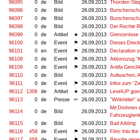
96095
0
de
Bild
26.09.2013
Thorsten Ste
96096
0
de
Bild
26.09.2013
Burschenschaf
96097
0
de
Bild
26.09.2013
Burschenscha
96098
0
de
Bild
26.09.2013
Der Rechte R
96099
0
de
Artikel
★
26.09.2013
Grenzenlose
96100
0
de
Event
⚑
26.09.2013
Dieses Dreck
96101
0
en
Event
⚑
26.09.2013
Declaration o
96108
0
de
Event
⚑
26.09.2013
Aktionszug "K
96109
0
de
Event
⚑
26.09.2013
Antifa Gencl
96110
0
de
Bild
26.09.2013
Aufwachen, A
96111
0
de
Event
⚑
26.09.2013
Infos zum "Zw
96112
1306
de
Artikel
★
26.09.2013
LevelUP goes
96113
0
de
Presse
✂
26.09.2013
"Wirkmittel"
Mit Drohnen 
96114
0
de
Bild
26.09.2013
Fahrzeuglenk
96115
0
de
Bild
26.09.2013
Bad Aibling
96116
458
de
Event
⚑
26.09.2013
Film: Into th
96117
458
de
Event
⚑
26.09.2013
Revolte gegen