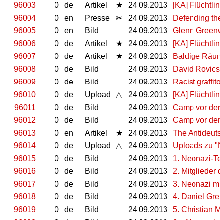
96003
0
de
Artikel
★
24.09.2013
[KA] Flüchtl
96004
0
en
Presse
✂
24.09.2013
Defending th
96005
0
en
Bild
24.09.2013
Glenn Greenw
96006
0
de
Artikel
★
24.09.2013
[KA] Flüchtl
96007
0
de
Artikel
★
24.09.2013
Baldige Räum
96008
0
de
Bild
24.09.2013
David Rovi
96009
0
de
Bild
24.09.2013
Racist graffit
96010
0
de
Upload
△
24.09.2013
[KA] Flüchtl
96011
0
de
Bild
24.09.2013
Camp vor der 
96012
0
de
Bild
24.09.2013
Camp vor der 
96013
0
en
Artikel
★
24.09.2013
The Antideuts
96014
0
de
Upload
△
24.09.2013
Uploads zu "
96015
0
de
Bild
24.09.2013
1. Neonazi-T
96016
0
de
Bild
24.09.2013
2. Mitglieder
96017
0
de
Bild
24.09.2013
3. Neonazi m
96018
0
de
Bild
24.09.2013
4. Daniel Gr
96019
0
de
Bild
24.09.2013
5. Christian