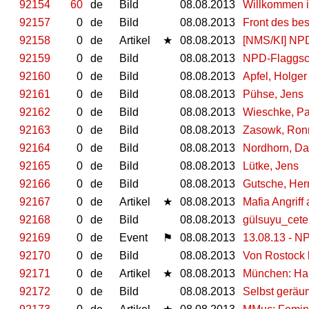
92154
60
de
Bild
08.08.2013
Willkommen i
92157
0
de
Bild
08.08.2013
Front des be
92158
0
de
Artikel
★
08.08.2013
[NMS/KI] NPD
92159
0
de
Bild
08.08.2013
NPD-Flaggsch
92160
0
de
Bild
08.08.2013
Apfel, Holger
92161
0
de
Bild
08.08.2013
Pühse, Jens
92162
0
de
Bild
08.08.2013
Wieschke, Pa
92163
0
de
Bild
08.08.2013
Zasowk, Ron
92164
0
de
Bild
08.08.2013
Nordhorn, Da
92165
0
de
Bild
08.08.2013
Lütke, Jens
92166
0
de
Bild
08.08.2013
Gutsche, He
92167
0
de
Artikel
★
08.08.2013
Mafia Angriff
92168
0
de
Bild
08.08.2013
gülsuyu_cet
92169
0
de
Event
⚑
08.08.2013
13.08.13 - N
92170
0
de
Bild
08.08.2013
Von Rostock l
92171
0
de
Artikel
★
08.08.2013
München: Hau
92172
0
de
Bild
08.08.2013
Selbst geräu