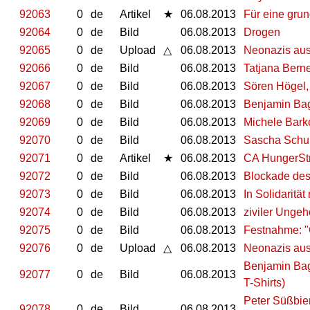
92063
0
de
Artikel
★
06.08.2013
Für eine gru
92064
0
de
Bild
06.08.2013
Drogen
92065
0
de
Upload
△
06.08.2013
Neonazis aus
92066
0
de
Bild
06.08.2013
Tatjana Bern
92067
0
de
Bild
06.08.2013
Sören Högel
92068
0
de
Bild
06.08.2013
Benjamin Bag
92069
0
de
Bild
06.08.2013
Michele Barko
92070
0
de
Bild
06.08.2013
Sascha Schul
92071
0
de
Artikel
★
06.08.2013
CA HungerStr
92072
0
de
Bild
06.08.2013
Blockade des 
92073
0
de
Bild
06.08.2013
In Solidaritä
92074
0
de
Bild
06.08.2013
ziviler Ungeh
92075
0
de
Bild
06.08.2013
Festnahme: "
92076
0
de
Upload
△
06.08.2013
Neonazis aus
Benjamin Bag
92077
0
de
Bild
06.08.2013
T-Shirts)
Peter Süßbi
92078
0
de
Bild
06.08.2013