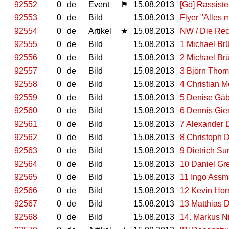
92552
0
de
Event
⚑
15.08.2013
[Gö] Rassist
92553
0
de
Bild
15.08.2013
Flyer "Alles 
92554
0
de
Artikel
★
15.08.2013
NW / Die Rec
92555
0
de
Bild
15.08.2013
1 Michael Br
92556
0
de
Bild
15.08.2013
2 Michael Br
92557
0
de
Bild
15.08.2013
3 Björn Thom
92558
0
de
Bild
15.08.2013
4 Christian M
92559
0
de
Bild
15.08.2013
5 Denise Gäb
92560
0
de
Bild
15.08.2013
6 Dennis Gi
92561
0
de
Bild
15.08.2013
7 Alexander 
92562
0
de
Bild
15.08.2013
8 Christoph 
92563
0
de
Bild
15.08.2013
9 Dietrich S
92564
0
de
Bild
15.08.2013
10 Daniel Gr
92565
0
de
Bild
15.08.2013
11 Ingo Ass
92566
0
de
Bild
15.08.2013
12 Kevin Hor
92567
0
de
Bild
15.08.2013
13 Matthias 
92568
0
de
Bild
15.08.2013
14. Markus N