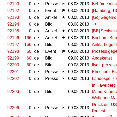
92190
0
de
Presse
✂
08.08.2013
Behörde muss
92192
0
de
Event
⚑
08.08.2013
[Hamburg] 13
92193
0
de
Artikel
★
08.08.2013
[Gö] Gegen d
92194
0
de
Bild
08.08.2013
+++
92195
0
en
Artikel
★
08.08.2013
[BE] Sexism a
92196
166
de
Artikel
★
08.08.2013
Bochum: Bun
92197
166
de
Bild
08.08.2013
Antifa-Logo d
92198
60
de
Event
⚑
09.08.2013
Prozess gege
92199
60
de
Bild
09.08.2013
Angekettet
92200
60
de
Bild
09.08.2013
flyer_prozes
92201
0
de
Presse
✂
09.08.2013
Elmshorn: Br
92202
0
de
Presse
✂
09.08.2013
Landespolizi
In Havelberg 
92203
0
de
Bild
09.08.2013
Mario Kuhm vo
Wolfgang Ma
Druck der US
92206
0
de
Presse
✂
09.08.2013
Protest