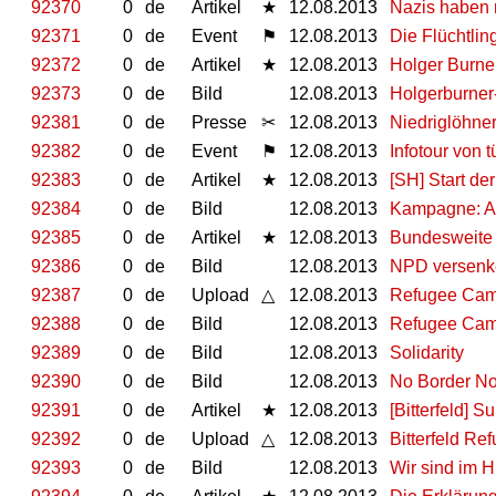
92370
0
de
Artikel
★
12.08.2013
Nazis haben 
92371
0
de
Event
⚑
12.08.2013
Die Flüchtling
92372
0
de
Artikel
★
12.08.2013
Holger Burne
92373
0
de
Bild
12.08.2013
Holgerburner
92381
0
de
Presse
✂
12.08.2013
Niedriglöhner
92382
0
de
Event
⚑
12.08.2013
Infotour von 
92383
0
de
Artikel
★
12.08.2013
[SH] Start d
92384
0
de
Bild
12.08.2013
Kampagne: A
92385
0
de
Artikel
★
12.08.2013
Bundesweite 
92386
0
de
Bild
12.08.2013
NPD versenk
92387
0
de
Upload
△
12.08.2013
Refugee Camp
92388
0
de
Bild
12.08.2013
Refugee Camp
92389
0
de
Bild
12.08.2013
Solidarity
92390
0
de
Bild
12.08.2013
No Border No
92391
0
de
Artikel
★
12.08.2013
[Bitterfeld] 
92392
0
de
Upload
△
12.08.2013
Bitterfeld Re
92393
0
de
Bild
12.08.2013
Wir sind im H