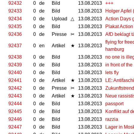
92432
0
de
Bild
13.08.2013
+++
92433
0
de
Bild
13.08.2013
Holger Apfel 
92434
0
de
Upload
△
13.08.2013
Action Days g
92435
0
de
Bild
13.08.2013
Plakat Actio
92436
0
de
Presse
✂
13.08.2013
AfD beklagt tä
flying for fr
92437
0
en
Artikel
★
13.08.2013
hamburg
92438
0
de
Bild
13.08.2013
no one is ille
92439
0
de
Bild
13.08.2013
in front of t
92440
0
de
Bild
13.08.2013
lets fly
92441
0
de
Artikel
★
13.08.2013
LE: Antifasc
92442
0
de
Presse
✂
13.08.2013
Zukunftstrend
92443
0
de
Artikel
★
13.08.2013
Neue rassist
92444
0
de
Bild
13.08.2013
passport
92445
0
de
Bild
13.08.2013
Konflikt auf
92446
0
de
Bild
13.08.2013
razzia
92447
0
de
Bild
13.08.2013
Lager in Mos