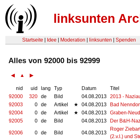
linksunten Arc
Startseite
|
Idee
|
Moderation
|
linksunten
|
Spenden
Alles von 92000 bis 92999
◀
▲
▶
nid
uid
lang
Typ
Datum
Titel
92000
320
de
Bild
04.08.2013
2013 - Naziau
92003
0
de
Artikel
★
04.08.2013
Bad Nenndorf
92004
0
de
Artikel
★
04.08.2013
Graben-Neudor
92005
0
de
Bild
04.08.2013
Der B&H-Nazi
Roger Ziebart
92006
0
de
Bild
04.08.2013
(2.v.l.) und S