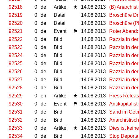
92518
0
de
Artikel
★
14.08.2013
(B) Anarchist
92519
0
de
Datei
14.08.2013
Broschüre Dr
92520
0
de
Datei
14.08.2013
Broschüre (P
92521
0
de
Event
⚑
14.08.2013
Roter Abend: 
92522
0
de
Bild
14.08.2013
Razzia in der
92523
0
de
Bild
14.08.2013
Razzia in der
92524
0
de
Bild
14.08.2013
Razzia in der
92525
0
de
Bild
14.08.2013
Razzia in der
92526
0
de
Bild
14.08.2013
Razzia in der
92527
0
de
Bild
14.08.2013
Razzia in der
92528
0
de
Bild
14.08.2013
Razzia in der
92529
0
en
Artikel
★
14.08.2013
Press Releas
92530
0
de
Event
⚑
14.08.2013
Antikapitalis
92531
0
de
Bild
14.08.2013
Sand im Getr
92532
0
de
Bild
14.08.2013
Anarchistisc
92533
0
de
Artikel
★
14.08.2013
Dies ist keine
92534
0
de
Bild
14.08.2013
Stop Deporta