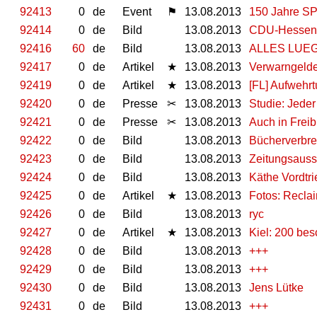
92413
0
de
Event
⚑
13.08.2013
150 Jahre SP
92414
0
de
Bild
13.08.2013
CDU-Hessen?
92416
60
de
Bild
13.08.2013
ALLES LUE
92417
0
de
Artikel
★
13.08.2013
Verwarngelde
92419
0
de
Artikel
★
13.08.2013
[FL] Aufwehrt
92420
0
de
Presse
✂
13.08.2013
Studie: Jeder 
92421
0
de
Presse
✂
13.08.2013
Auch in Frei
92422
0
de
Bild
13.08.2013
Bücherverbre
92423
0
de
Bild
13.08.2013
Zeitungsauss
92424
0
de
Bild
13.08.2013
Käthe Vordtr
92425
0
de
Artikel
★
13.08.2013
Fotos: Reclai
92426
0
de
Bild
13.08.2013
ryc
92427
0
de
Artikel
★
13.08.2013
Kiel: 200 be
92428
0
de
Bild
13.08.2013
+++
92429
0
de
Bild
13.08.2013
+++
92430
0
de
Bild
13.08.2013
Jens Lütke
92431
0
de
Bild
13.08.2013
+++