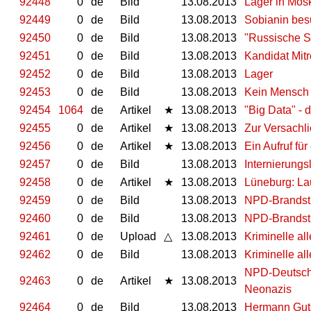
92448
0
de
Bild
13.08.2013
Lager in Mos
92449
0
de
Bild
13.08.2013
Sobianin besu
92450
0
de
Bild
13.08.2013
"Russische 
92451
0
de
Bild
13.08.2013
Kandidat Mitr
92452
0
de
Bild
13.08.2013
Lager
92453
0
de
Bild
13.08.2013
Kein Mensch i
92454
1064
de
Artikel
★
13.08.2013
"Big Data" - 
92455
0
de
Artikel
★
13.08.2013
Zur Versachli
92456
0
de
Artikel
★
13.08.2013
Ein Aufruf fü
92457
0
de
Bild
13.08.2013
Internierungs
92458
0
de
Artikel
★
13.08.2013
Lüneburg: La
92459
0
de
Bild
13.08.2013
NPD-Brandstif
92460
0
de
Bild
13.08.2013
NPD-Brandstif
92461
0
de
Upload
△
13.08.2013
Kriminelle al
92462
0
de
Bild
13.08.2013
Kriminelle al
NPD-Deutschl
92463
0
de
Artikel
★
13.08.2013
Neonazis
92464
0
de
Bild
13.08.2013
Hermann Gut