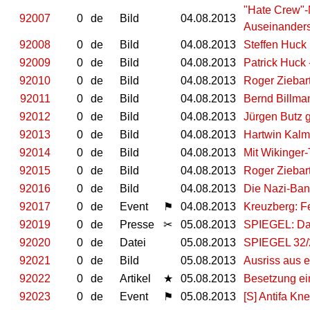
"Hate Crew"-M
92007
0
de
Bild
04.08.2013
Auseinanderse
92008
0
de
Bild
04.08.2013
Steffen Huck m
92009
0
de
Bild
04.08.2013
Patrick Huck
92010
0
de
Bild
04.08.2013
Roger Ziebart
92011
0
de
Bild
04.08.2013
Bernd Billma
92012
0
de
Bild
04.08.2013
Jürgen Butz 
92013
0
de
Bild
04.08.2013
Hartwin Kalmu
92014
0
de
Bild
04.08.2013
Mit Wikinger-
92015
0
de
Bild
04.08.2013
Roger Ziebart
92016
0
de
Bild
04.08.2013
Die Nazi-Ban
92017
0
de
Event
⚑
04.08.2013
Kreuzberg: F
92019
0
de
Presse
✂
05.08.2013
SPIEGEL: Da
92020
0
de
Datei
05.08.2013
SPIEGEL 32/2
92021
0
de
Bild
05.08.2013
Ausriss aus 
92022
0
de
Artikel
★
05.08.2013
Besetzung ei
92023
0
de
Event
⚑
05.08.2013
[S] Antifa Kn