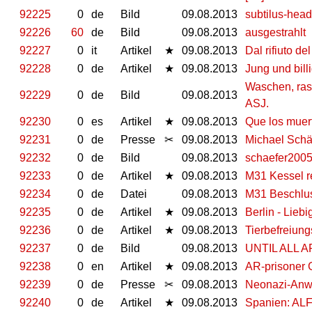
92225
0
de
Bild
09.08.2013
subtilus-head
92226
60
de
Bild
09.08.2013
ausgestrahlt
92227
0
it
Artikel
★
09.08.2013
Dal rifiuto d
92228
0
de
Artikel
★
09.08.2013
Jung und bil
Waschen, rasi
92229
0
de
Bild
09.08.2013
ASJ.
92230
0
es
Artikel
★
09.08.2013
Que los muert
92231
0
de
Presse
✂
09.08.2013
Michael Schä
92232
0
de
Bild
09.08.2013
schaefer200
92233
0
de
Artikel
★
09.08.2013
M31 Kessel r
92234
0
de
Datei
09.08.2013
M31 Beschlu
92235
0
de
Artikel
★
09.08.2013
Berlin - Liebi
92236
0
de
Artikel
★
09.08.2013
Tierbefreiun
92237
0
de
Bild
09.08.2013
UNTIL ALL 
92238
0
en
Artikel
★
09.08.2013
AR-prisoner 
92239
0
de
Presse
✂
09.08.2013
Neonazi-Anwal
92240
0
de
Artikel
★
09.08.2013
Spanien: ALF