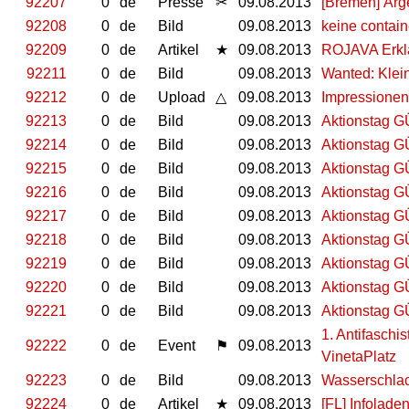
92207
0
de
Presse
✂
09.08.2013
[Bremen] Ärg
92208
0
de
Bild
09.08.2013
keine contain
92209
0
de
Artikel
★
09.08.2013
ROJAVA Erkl
92211
0
de
Bild
09.08.2013
Wanted: Klei
92212
0
de
Upload
△
09.08.2013
Impressionen
92213
0
de
Bild
09.08.2013
Aktionstag G
92214
0
de
Bild
09.08.2013
Aktionstag G
92215
0
de
Bild
09.08.2013
Aktionstag G
92216
0
de
Bild
09.08.2013
Aktionstag G
92217
0
de
Bild
09.08.2013
Aktionstag G
92218
0
de
Bild
09.08.2013
Aktionstag G
92219
0
de
Bild
09.08.2013
Aktionstag G
92220
0
de
Bild
09.08.2013
Aktionstag G
92221
0
de
Bild
09.08.2013
Aktionstag G
1. Antifaschi
92222
0
de
Event
⚑
09.08.2013
VinetaPlatz
92223
0
de
Bild
09.08.2013
Wasserschlac
92224
0
de
Artikel
★
09.08.2013
[FL] Infolade