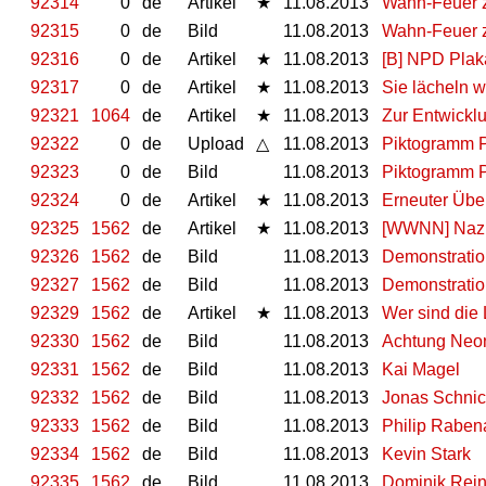
92314
0
de
Artikel
★
11.08.2013
Wahn-Feuer z
92315
0
de
Bild
11.08.2013
Wahn-Feuer z
92316
0
de
Artikel
★
11.08.2013
[B] NPD Plaka
92317
0
de
Artikel
★
11.08.2013
Sie lächeln w
92321
1064
de
Artikel
★
11.08.2013
Zur Entwicklu
92322
0
de
Upload
△
11.08.2013
Piktogramm Po
92323
0
de
Bild
11.08.2013
Piktogramm Po
92324
0
de
Artikel
★
11.08.2013
Erneuter Über
92325
1562
de
Artikel
★
11.08.2013
[WWNN] Nazi
92326
1562
de
Bild
11.08.2013
Demonstratio
92327
1562
de
Bild
11.08.2013
Demonstratio
92329
1562
de
Artikel
★
11.08.2013
Wer sind die
92330
1562
de
Bild
11.08.2013
Achtung Neon
92331
1562
de
Bild
11.08.2013
Kai Magel
92332
1562
de
Bild
11.08.2013
Jonas Schnic
92333
1562
de
Bild
11.08.2013
Philip Raben
92334
1562
de
Bild
11.08.2013
Kevin Stark
92335
1562
de
Bild
11.08.2013
Dominik Rei