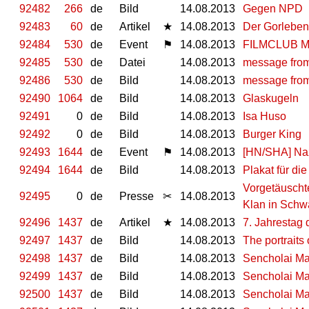
92482
266
de
Bild
14.08.2013
Gegen NPD
92483
60
de
Artikel
★
14.08.2013
Der Gorleben-
92484
530
de
Event
⚑
14.08.2013
FILMCLUB M
92485
530
de
Datei
14.08.2013
message from
92486
530
de
Bild
14.08.2013
message fro
92490
1064
de
Bild
14.08.2013
Glaskugeln
92491
0
de
Bild
14.08.2013
Isa Huso
92492
0
de
Bild
14.08.2013
Burger King
92493
1644
de
Event
⚑
14.08.2013
[HN/SHA] Naz
92494
1644
de
Bild
14.08.2013
Plakat für di
Vorgetäuschte
92495
0
de
Presse
✂
14.08.2013
Klan in Schw
92496
1437
de
Artikel
★
14.08.2013
7. Jahrestag
92497
1437
de
Bild
14.08.2013
The portraits 
92498
1437
de
Bild
14.08.2013
Sencholai Ma
92499
1437
de
Bild
14.08.2013
Sencholai Ma
92500
1437
de
Bild
14.08.2013
Sencholai Ma