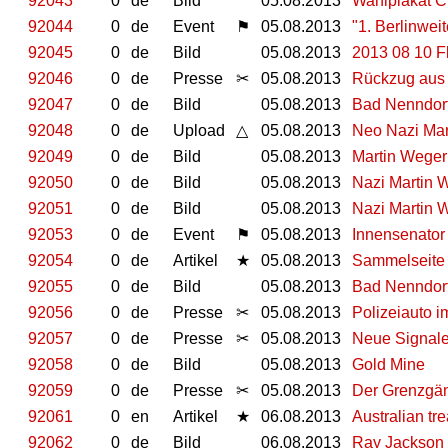
92043
0
de
Bild
05.08.2013
Wahlplakat C
92044
0
de
Event
⚑
05.08.2013
"1. Berlinwei
92045
0
de
Bild
05.08.2013
2013 08 10 Fl
92046
0
de
Presse
✂
05.08.2013
Rückzug aus
92047
0
de
Bild
05.08.2013
Bad Nenndorf
92048
0
de
Upload
△
05.08.2013
Neo Nazi Mar
92049
0
de
Bild
05.08.2013
Martin Weger
92050
0
de
Bild
05.08.2013
Nazi Martin W
92051
0
de
Bild
05.08.2013
Nazi Martin W
92053
0
de
Event
⚑
05.08.2013
Innensenator
92054
0
de
Artikel
★
05.08.2013
Sammelseite 
92055
0
de
Bild
05.08.2013
Bad Nenndor
92056
0
de
Presse
✂
05.08.2013
Polizeiauto i
92057
0
de
Presse
✂
05.08.2013
Neue Signale 
92058
0
de
Bild
05.08.2013
Gold Mine
92059
0
de
Presse
✂
05.08.2013
Der Grenzgä
92061
0
en
Artikel
★
06.08.2013
Australian tr
92062
0
de
Bild
06.08.2013
Ray Jackson