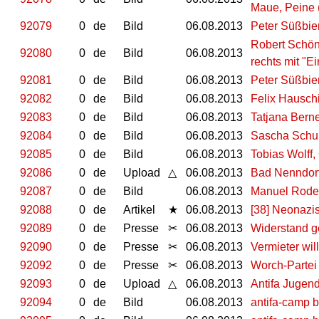
Maue, Peine 
92079
0
de
Bild
06.08.2013
Peter Süßbi
Robert Schön
92080
0
de
Bild
06.08.2013
rechts mit "E
92081
0
de
Bild
06.08.2013
Peter Süßbi
92082
0
de
Bild
06.08.2013
Felix Hausch
92083
0
de
Bild
06.08.2013
Tatjana Bern
92084
0
de
Bild
06.08.2013
Sascha Schul
92085
0
de
Bild
06.08.2013
Tobias Wolff,
92086
0
de
Upload
△
06.08.2013
Bad Nenndorf
92087
0
de
Bild
06.08.2013
Manuel Rode
92088
0
de
Artikel
★
06.08.2013
[38] Neonazis
92089
0
de
Presse
✂
06.08.2013
Widerstand g
92090
0
de
Presse
✂
06.08.2013
Vermieter wi
92092
0
de
Presse
✂
06.08.2013
Worch-Partei 
92093
0
de
Upload
△
06.08.2013
Antifa Juge
92094
0
de
Bild
06.08.2013
antifa-camp 