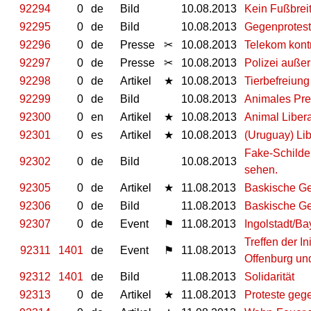
92294
0
de
Bild
10.08.2013
Kein Fußbrei
92295
0
de
Bild
10.08.2013
Gegenprotest
92296
0
de
Presse
✂
10.08.2013
Telekom kontr
92297
0
de
Presse
✂
10.08.2013
Polizei außer 
92298
0
de
Artikel
★
10.08.2013
Tierbefreiung
92299
0
de
Bild
10.08.2013
Animales Pre
92300
0
en
Artikel
★
10.08.2013
Animal Liber
92301
0
es
Artikel
★
10.08.2013
(Uruguay) Li
Fake-Schilde
92302
0
de
Bild
10.08.2013
sehen.
92305
0
de
Artikel
★
11.08.2013
Baskische G
92306
0
de
Bild
11.08.2013
Baskische G
92307
0
de
Event
⚑
11.08.2013
Ingolstadt/B
Treffen der I
92311
1401
de
Event
⚑
11.08.2013
Offenburg un
92312
1401
de
Bild
11.08.2013
Solidarität
92313
0
de
Artikel
★
11.08.2013
Proteste gege