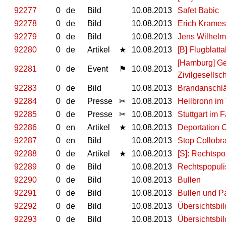
92277
0
de
Bild
10.08.2013
Safet Babic
92278
0
de
Bild
10.08.2013
Erich Krames
92279
0
de
Bild
10.08.2013
Jens Wilhelm
92280
0
de
Artikel
★
10.08.2013
[B] Flugblatta
[Hamburg] Geg
92281
0
de
Event
⚑
10.08.2013
Zivilgesellsc
92283
0
de
Bild
10.08.2013
Brandanschlä
92284
0
de
Presse
✂
10.08.2013
Heilbronn im 
92285
0
de
Presse
✂
10.08.2013
Stuttgart im
92286
0
en
Artikel
★
10.08.2013
Deportation C
92287
0
en
Bild
10.08.2013
Stop Collobr
92288
0
de
Artikel
★
10.08.2013
[S]: Rechtsp
92289
0
de
Bild
10.08.2013
Rechtspopuli
92290
0
de
Bild
10.08.2013
Bullen
92291
0
de
Bild
10.08.2013
Bullen und P
92292
0
de
Bild
10.08.2013
Übersichtsbil
92293
0
de
Bild
10.08.2013
Übersichtsbil