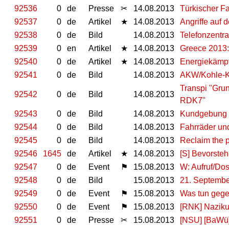
92536
0
de
Presse
✂
14.08.2013
Türkischer F
92537
0
de
Artikel
★
14.08.2013
Angriffe auf 
92538
0
de
Bild
14.08.2013
Telefonzentra
92539
0
en
Artikel
★
14.08.2013
Greece 2013: S
92540
0
de
Artikel
★
14.08.2013
Energiekämpf
92541
0
de
Bild
14.08.2013
AKW/Kohle-K
Transpi "Grun
92542
0
de
Bild
14.08.2013
RDK7"
92543
0
de
Bild
14.08.2013
Kundgebung 
92544
0
de
Bild
14.08.2013
Fahrräder un
92545
0
de
Bild
14.08.2013
Reclaim the p
92546
1645
de
Artikel
★
14.08.2013
[S] Bevorste
92547
0
de
Event
⚑
15.08.2013
W: Aufruf/Do
92548
0
de
Bild
15.08.2013
21. Septembe
92549
0
de
Event
⚑
15.08.2013
Was tun geg
92550
0
de
Event
⚑
15.08.2013
[RNK] Naziku
92551
0
de
Presse
✂
15.08.2013
[NSU] [BaWü]