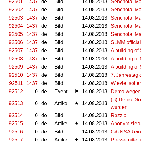
92501
1437
de
Bild
14.08.2013
Sencholai Ma
92502
1437
de
Bild
14.08.2013
Sencholai Ma
92503
1437
de
Bild
14.08.2013
Sencholai Ma
92504
1437
de
Bild
14.08.2013
Sencholai Ma
92505
1437
de
Bild
14.08.2013
Sencholai Ma
92506
1437
de
Bild
14.08.2013
SLMM official
92507
1437
de
Bild
14.08.2013
A building o
92508
1437
de
Bild
14.08.2013
A building o
92509
1437
de
Bild
14.08.2013
A building o
92510
1437
de
Bild
14.08.2013
7. Jahrestag
92511
1437
de
Bild
14.08.2013
Wieviel solle
92512
0
de
Event
⚑
14.08.2013
Demo wegen d
(B) Demo: Sol
92513
0
de
Artikel
★
14.08.2013
wurden
92514
0
de
Bild
14.08.2013
Razzia
92515
0
de
Artikel
★
14.08.2013
Anonymisieru
92516
0
de
Bild
14.08.2013
Gib NSA kei
92517
0
de
Artikel
★
14.08.2013
Pressemitteil