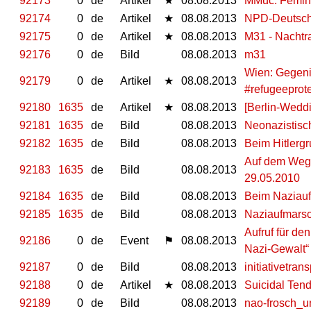
92173
0
de
Artikel
★
08.08.2013
MMuc: Femini
92174
0
de
Artikel
★
08.08.2013
NPD-Deutschl
92175
0
de
Artikel
★
08.08.2013
M31 - Nachtr
92176
0
de
Bild
08.08.2013
m31
Wien: Gegeni
92179
0
de
Artikel
★
08.08.2013
#refugeeprot
92180
1635
de
Artikel
★
08.08.2013
[Berlin-Wedd
92181
1635
de
Bild
08.08.2013
Neonazistisc
92182
1635
de
Bild
08.08.2013
Beim Hitlergr
Auf dem Weg z
92183
1635
de
Bild
08.08.2013
29.05.2010
92184
1635
de
Bild
08.08.2013
Beim Naziaufm
92185
1635
de
Bild
08.08.2013
Naziaufmarsc
Aufruf für d
92186
0
de
Event
⚑
08.08.2013
Nazi-Gewalt“
92187
0
de
Bild
08.08.2013
initiativetrans
92188
0
de
Artikel
★
08.08.2013
Suicidal Ten
92189
0
de
Bild
08.08.2013
nao-frosch_u