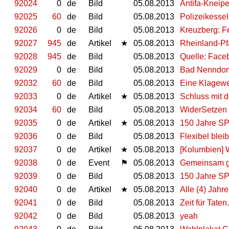
92024
0
de
Bild
05.08.2013
Antifa-Kneip
92025
60
de
Bild
05.08.2013
Polizeikesse
92026
0
de
Bild
05.08.2013
Kreuzberg: F
92027
945
de
Artikel
★
05.08.2013
Rheinland-Pf
92028
945
de
Bild
05.08.2013
Quelle: Face
92029
0
de
Bild
05.08.2013
Bad Nenndorf
92032
60
de
Bild
05.08.2013
Eine Klagewell
92033
0
de
Artikel
★
05.08.2013
Schluss mit de
92034
60
de
Bild
05.08.2013
WiderSetzen
92035
0
de
Artikel
★
05.08.2013
150 Jahre SPD
92036
0
de
Bild
05.08.2013
Flexibel blei
92037
0
de
Artikel
★
05.08.2013
[Kolumbien] W
92038
0
de
Event
⚑
05.08.2013
Gemeinsam g
92039
0
de
Bild
05.08.2013
150 Jahre S
92040
0
de
Artikel
★
05.08.2013
Alle (4) Jahre
92041
0
de
Bild
05.08.2013
Zeit für Taten
92042
0
de
Bild
05.08.2013
yeah