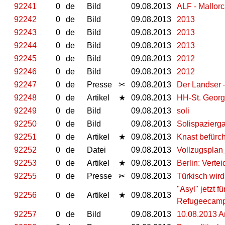
92241
0
de
Bild
09.08.2013
ALF - Mallor
92242
0
de
Bild
09.08.2013
2013
92243
0
de
Bild
09.08.2013
2013
92244
0
de
Bild
09.08.2013
2013
92245
0
de
Bild
09.08.2013
2012
92246
0
de
Bild
09.08.2013
2012
92247
0
de
Presse
✂
09.08.2013
Der Landser –
92248
0
de
Artikel
★
09.08.2013
HH-St. Georg:
92249
0
de
Bild
09.08.2013
soli
92250
0
de
Bild
09.08.2013
Solispazierg
92251
0
de
Artikel
★
09.08.2013
Knast befürc
92252
0
de
Datei
09.08.2013
Vollzugspla
92253
0
de
Artikel
★
09.08.2013
Berlin: Verte
92255
0
de
Presse
✂
09.08.2013
Türkisch wir
"Asyl" jetzt f
92256
0
de
Artikel
★
09.08.2013
Refugeecamp,
92257
0
de
Bild
09.08.2013
10.08.2013 An