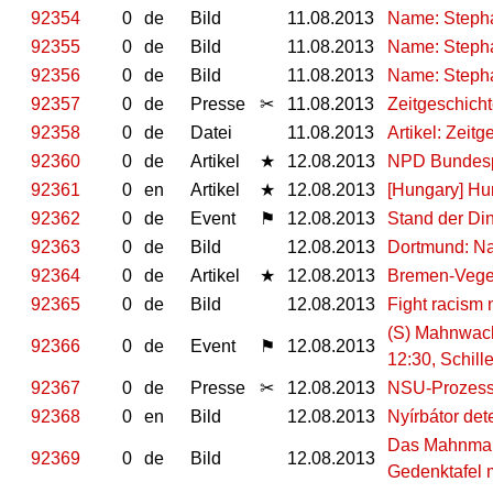
92354
0
de
Bild
11.08.2013
Name: Stephan
92355
0
de
Bild
11.08.2013
Name: Stephan
92356
0
de
Bild
11.08.2013
Name: Stephan
92357
0
de
Presse
✂
11.08.2013
Zeitgeschich
92358
0
de
Datei
11.08.2013
Artikel: Zeit
92360
0
de
Artikel
★
12.08.2013
NPD Bundespa
92361
0
en
Artikel
★
12.08.2013
[Hungary] Hun
92362
0
de
Event
⚑
12.08.2013
Stand der Di
92363
0
de
Bild
12.08.2013
Dortmund: Na
92364
0
de
Artikel
★
12.08.2013
Bremen-Vege
92365
0
de
Bild
12.08.2013
Fight racism
(S) Mahnwach
92366
0
de
Event
⚑
12.08.2013
12:30, Schill
92367
0
de
Presse
✂
12.08.2013
NSU-Prozess:
92368
0
en
Bild
12.08.2013
Nyírbátor det
Das Mahnmal 
92369
0
de
Bild
12.08.2013
Gedenktafel m