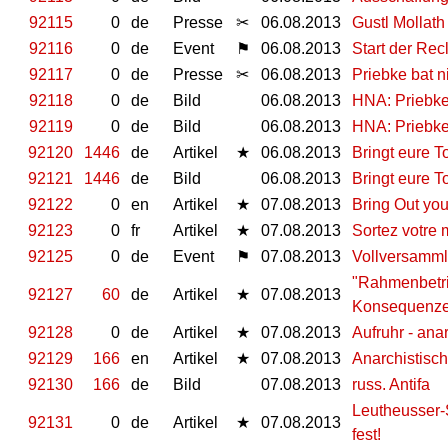
92115
0
de
Presse
✂
06.08.2013
Gustl Mollath
92116
0
de
Event
⚑
06.08.2013
Start der Rec
92117
0
de
Presse
✂
06.08.2013
Priebke bat 
92118
0
de
Bild
06.08.2013
HNA: Priebke
92119
0
de
Bild
06.08.2013
HNA: Priebke
92120
1446
de
Artikel
★
06.08.2013
Bringt eure T
92121
1446
de
Bild
06.08.2013
Bringt eure T
92122
0
en
Artikel
★
07.08.2013
Bring Out yo
92123
0
fr
Artikel
★
07.08.2013
Sortez votre 
92125
0
de
Event
⚑
07.08.2013
Vollversamm
"Rahmenbetrie
92127
60
de
Artikel
★
07.08.2013
Konsequenz
92128
0
de
Artikel
★
07.08.2013
Aufruhr - anar
92129
166
en
Artikel
★
07.08.2013
Anarchistisch
92130
166
de
Bild
07.08.2013
russ. Antifa
Leutheusser-
92131
0
de
Artikel
★
07.08.2013
fest!