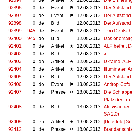
92394
0
de
Artikel
★
12.08.2013
Die Erklärung
92396
0
de
Event
⚑
12.08.2013
Der Aufstand
92397
0
de
Event
⚑
12.08.2013
Der Aufstand
92398
0
de
Bild
12.08.2013
Der Aufstand 
92399
945
de
Event
⚑
12.08.2013
"Pro Deutsch
92400
945
de
Bild
12.08.2013
Das ehemalige
92401
0
de
Artikel
★
12.08.2013
ALF befreit D
92402
0
de
Bild
12.08.2013
alf
92403
0
en
Artikel
★
12.08.2013
Ukraine: ALF 
92404
0
de
Artikel
★
12.08.2013
Illuminaten A
92405
0
de
Bild
12.08.2013
Der Aufstand
92406
0
de
Event
⚑
13.08.2013
Antirep-Café 
92407
0
de
Presse
✂
13.08.2013
Die Schlappe
Platz der Tr
92408
0
de
Bild
13.08.2013
Aktivistinnen
SA 2.0)
92409
0
en
Artikel
★
13.08.2013
[Bitterfeld] 
92412
0
de
Presse
✂
13.08.2013
Brandanschla