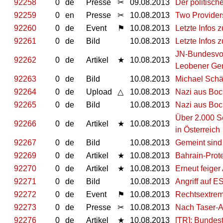
92258
0
de
Presse
✂
09.08.2013
Der politisch
92259
0
en
Presse
✂
10.08.2013
Two Provider
92260
0
de
Event
⚑
10.08.2013
Letzte Infos
92261
0
de
Bild
10.08.2013
Letzte Infos
JN-Bundesvor
92262
0
de
Artikel
★
10.08.2013
Leobener Ge
92263
0
de
Bild
10.08.2013
Michael Schä
92264
0
de
Upload
△
10.08.2013
Nazi aus Bo
92265
0
de
Bild
10.08.2013
Nazi aus Bo
Über 2.000 Se
92266
0
de
Artikel
★
10.08.2013
in Österreich
92267
0
de
Bild
10.08.2013
Gemeint sind 
92269
0
de
Artikel
★
10.08.2013
Bahrain-Prote
92270
0
de
Artikel
★
10.08.2013
Erneut feiger
92271
0
de
Bild
10.08.2013
Angriff auf E
92272
0
de
Event
⚑
10.08.2013
Rechtsextrem
92273
0
de
Presse
✂
10.08.2013
Nach Taser-At
92276
0
de
Artikel
★
10.08.2013
[TR]: Bundes