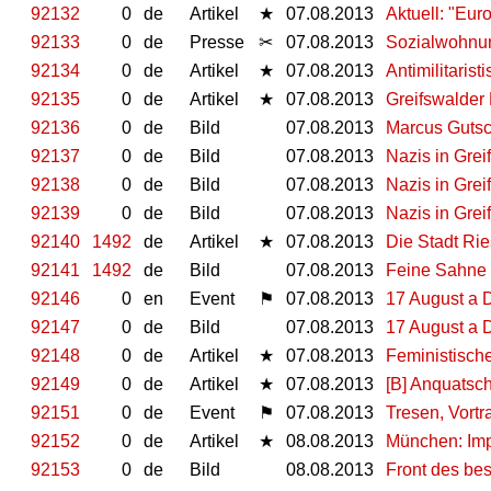
92132
0
de
Artikel
★
07.08.2013
Aktuell: "Eu
92133
0
de
Presse
✂
07.08.2013
Sozialwohnu
92134
0
de
Artikel
★
07.08.2013
Antimilitaris
92135
0
de
Artikel
★
07.08.2013
Greifswalder
92136
0
de
Bild
07.08.2013
Marcus Guts
92137
0
de
Bild
07.08.2013
Nazis in Grei
92138
0
de
Bild
07.08.2013
Nazis in Grei
92139
0
de
Bild
07.08.2013
Nazis in Grei
92140
1492
de
Artikel
★
07.08.2013
Die Stadt Ri
92141
1492
de
Bild
07.08.2013
Feine Sahne F
92146
0
en
Event
⚑
07.08.2013
17 August a D
92147
0
de
Bild
07.08.2013
17 August a D
92148
0
de
Artikel
★
07.08.2013
Feministisc
92149
0
de
Artikel
★
07.08.2013
[B] Anquatsc
92151
0
de
Event
⚑
07.08.2013
Tresen, Vortr
92152
0
de
Artikel
★
08.08.2013
München: Imp
92153
0
de
Bild
08.08.2013
Front des be