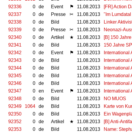
92336
0
de
Event
⚑
11.08.2013
[FR] Action D
92337
0
de
Presse
✂
11.08.2013
"Im Lumdatal 
92338
0
de
Bild
11.08.2013
Linker Aktiv
92339
0
de
Presse
✂
11.08.2013
Neonazi-Auss
92340
0
de
Artikel
★
11.08.2013
[B] 150 Jahr
92341
0
de
Bild
11.08.2013
150 Jahre S
92342
0
de
Event
⚑
11.08.2013
International
92343
0
de
Bild
11.08.2013
International
92344
0
de
Bild
11.08.2013
International
92345
0
de
Bild
11.08.2013
International
92346
0
de
Bild
11.08.2013
International
92347
0
en
Event
⚑
11.08.2013
International
92348
0
de
Bild
11.08.2013
NO MUOS
92349
1064
de
Bild
11.08.2013
Karte von Ku
92350
0
de
Bild
11.08.2013
Ein Wagenpla
92352
0
de
Artikel
★
11.08.2013
[B] Anti-Antif
92353
0
de
Bild
11.08.2013
Name: Stephan