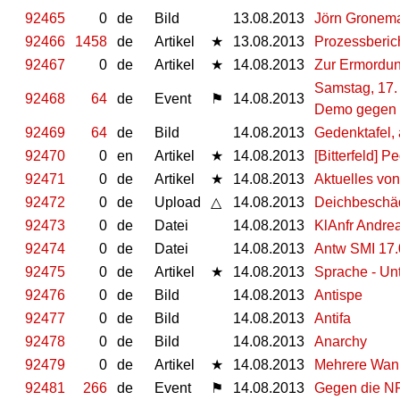
92465
0
de
Bild
13.08.2013
Jörn Gronema
92466
1458
de
Artikel
★
13.08.2013
Prozessberic
92467
0
de
Artikel
★
14.08.2013
Zur Ermordun
Samstag, 17.
92468
64
de
Event
⚑
14.08.2013
Demo gegen 
92469
64
de
Bild
14.08.2013
Gedenktafel, 
92470
0
en
Artikel
★
14.08.2013
[Bitterfeld] 
92471
0
de
Artikel
★
14.08.2013
Aktuelles vo
92472
0
de
Upload
△
14.08.2013
Deichbeschäd
92473
0
de
Datei
14.08.2013
KlAnfr Andre
92474
0
de
Datei
14.08.2013
Antw SMI 17.
92475
0
de
Artikel
★
14.08.2013
Sprache - Unt
92476
0
de
Bild
14.08.2013
Antispe
92477
0
de
Bild
14.08.2013
Antifa
92478
0
de
Bild
14.08.2013
Anarchy
92479
0
de
Artikel
★
14.08.2013
Mehrere Wann
92481
266
de
Event
⚑
14.08.2013
Gegen die N