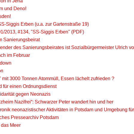
tion in Jena
Tim und Deno!
sden!
S-Siggis Erben (u.a. zur Gartenstraße 19)
01/2013, #134, "SS-Siggis Erben" (PDF)
m Sanierungsbeirat
ender des Sanierungsbeirates ist Sozialbürgermeister Ulrich v
ch im Februar
 down
on
 mit 3000 Tonnen Atommüll, Essen lächelt zufrieden ?
d für einen Ordnungsdienst
lidarität gegen Neonazis
zheim Nazifrei“: Schwarzer Peter wandert hin und her
ronik neonazistischer Aktivitäten in Potsdam und Umgebung fü
isches Pressearchiv Potsdam
 das Meer