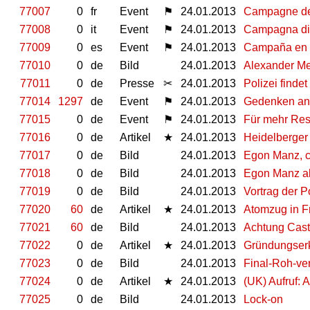
77007
0
fr
Event
⚑
24.01.2013
Campagne de 
77008
0
it
Event
⚑
24.01.2013
Campagna di so
77009
0
es
Event
⚑
24.01.2013
Campaña en so
77010
0
de
Bild
24.01.2013
Alexander M
77011
0
de
Presse
✂
24.01.2013
Polizei finde
77014
1297
de
Event
⚑
24.01.2013
Gedenken an
77015
0
de
Event
⚑
24.01.2013
Für mehr Res
77016
0
de
Artikel
★
24.01.2013
Heidelberger 
77017
0
de
Bild
24.01.2013
Egon Manz, c
77018
0
de
Bild
24.01.2013
Egon Manz al
77019
0
de
Bild
24.01.2013
Vortrag der 
77020
60
de
Artikel
★
24.01.2013
Atomzug in Fr
77021
60
de
Bild
24.01.2013
Achtung Cast
77022
0
de
Artikel
★
24.01.2013
Gründungserk
77023
0
de
Bild
24.01.2013
Final-Roh-ve
77024
0
de
Artikel
★
24.01.2013
(UK) Aufruf:
77025
0
de
Bild
24.01.2013
Lock-on