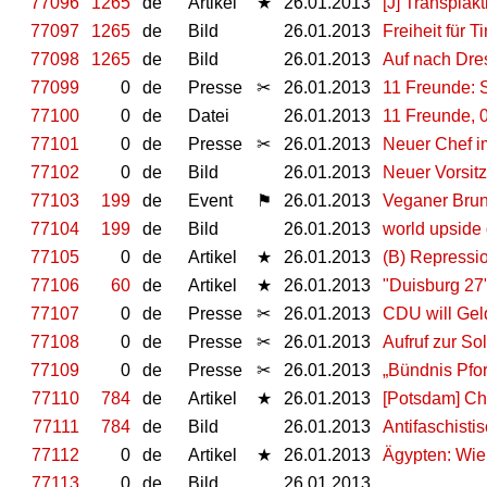
77096
1265
de
Artikel
★
26.01.2013
[J] Transpiak
77097
1265
de
Bild
26.01.2013
Freiheit für 
77098
1265
de
Bild
26.01.2013
Auf nach Dre
77099
0
de
Presse
✂
26.01.2013
11 Freunde: S
77100
0
de
Datei
26.01.2013
11 Freunde, 
77101
0
de
Presse
✂
26.01.2013
Neuer Chef i
77102
0
de
Bild
26.01.2013
Neuer Vorsitz
77103
199
de
Event
⚑
26.01.2013
Veganer Brun
77104
199
de
Bild
26.01.2013
world upside
77105
0
de
Artikel
★
26.01.2013
(B) Repressi
77106
60
de
Artikel
★
26.01.2013
"Duisburg 27"
77107
0
de
Presse
✂
26.01.2013
CDU will Gel
77108
0
de
Presse
✂
26.01.2013
Aufruf zur So
77109
0
de
Presse
✂
26.01.2013
„Bündnis Pfor
77110
784
de
Artikel
★
26.01.2013
[Potsdam] Ch
77111
784
de
Bild
26.01.2013
Antifaschist
77112
0
de
Artikel
★
26.01.2013
Ägypten: Wie
77113
0
de
Bild
26.01.2013
.