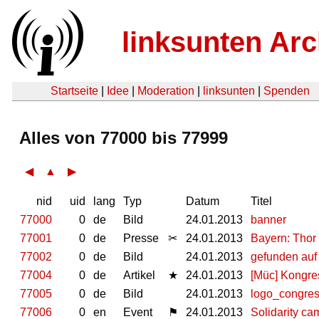
linksunten Arc
Startseite
|
Idee
|
Moderation
|
linksunten
|
Spenden
Alles von 77000 bis 77999
◀
▲
▶
nid
uid
lang
Typ
Datum
Titel
77000
0
de
Bild
24.01.2013
banner
77001
0
de
Presse
✂
24.01.2013
Bayern: Thor 
77002
0
de
Bild
24.01.2013
gefunden auf
77004
0
de
Artikel
★
24.01.2013
[Müc] Kongres
77005
0
de
Bild
24.01.2013
logo_congres
77006
0
en
Event
⚑
24.01.2013
Solidarity ca