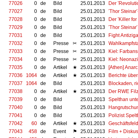
77026
0
de
Bild
25.01.2013
Der 'Revoluti
77027
0
de
Bild
25.01.2013
'Thor Steina
77028
0
de
Bild
25.01.2013
Der 'Killer f
77029
0
de
Bild
25.01.2013
'Thor Steinar
77031
0
de
Bild
25.01.2013
Fight Antizi
77032
0
de
Presse
✂
25.01.2013
Wahlkampfsta
77033
0
de
Presse
✂
25.01.2013
Kiel: Farban
77034
0
de
Presse
✂
25.01.2013
Kiel: Neonaz
77035
0
de
Artikel
★
25.01.2013
[Athen] Anar
77036
1064
de
Artikel
★
25.01.2013
Berichte über
77037
1064
de
Bild
25.01.2013
Blockaden, ri
77038
0
de
Artikel
★
25.01.2013
Der RWE Filz
77039
0
de
Bild
25.01.2013
Spelthan unt
77040
0
de
Bild
25.01.2013
Hangrutschu
77041
0
de
Bild
25.01.2013
Polizist Spel
77042
60
de
Artikel
★
25.01.2013
Geschäftsfel
77043
458
de
Event
⚑
25.01.2013
Film + Diskus