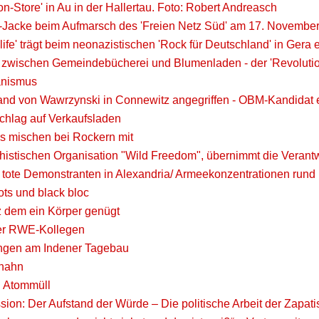
on-Store' in Au in der Hallertau. Foto: Robert Andreasch
r'-Jacke beim Aufmarsch des 'Freien Netz Süd' am 17. Novembe
or life' trägt beim neonazistischen 'Rock für Deutschland' in Ger
' zwischen Gemeindebücherei und Blumenladen - der 'Revolution 
ganismus
nd von Wawrzynski in Connewitz angegriffen - OBM-Kandidat e
schlag auf Verkaufsladen
is mischen bei Rockern mit
chistischen Organisation "Wild Freedom", übernimmt die Verant
 tote Demonstranten in Alexandria/ Armeekonzentrationen rund 
ots und black bloc
 dem ein Körper genügt
er RWE-Kollegen
ngen am Indener Tagebau
thahn
d Atommüll
sion: Der Aufstand der Würde – Die politische Arbeit der Zapat