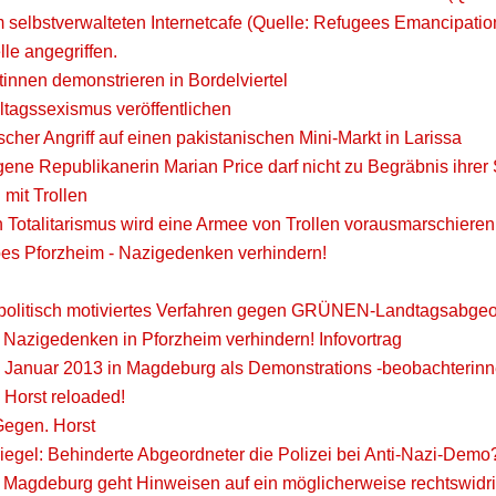
 selbstverwalteten Internetcafe (Quelle: Refugees Emancipatio
le angegriffen.
innen demonstrieren in Bordelviertel
lltagssexismus veröffentlichen
scher Angriff auf einen pakistanischen Mini-Markt in Larissa
gene Republikanerin Marian Price darf nicht zu Begräbnis ihrer
it Trollen
 Totalitarismus wird eine Armee von Trollen vorausmarschieren
s Pforzheim - Nazigedenken verhindern!
 politisch motiviertes Verfahren gegen GRÜNEN-Landtagsabge
 Nazigedenken in Pforzheim verhindern! Infovortrag
 Januar 2013 in Magdeburg als Demonstrations -beobachterinn
 Horst reloaded!
egen. Horst
iegel: Behinderte Abgeordneter die Polizei bei Anti-Nazi-Demo
in Magdeburg geht Hinweisen auf ein möglicherweise rechtswid