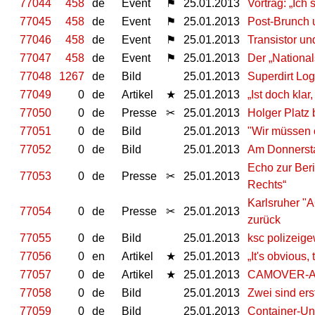
77044
458
de
Event
⚑
25.01.2013
Vortrag: „Ich
77045
458
de
Event
⚑
25.01.2013
Post-Brunch 
77046
458
de
Event
⚑
25.01.2013
Transistor u
77047
458
de
Event
⚑
25.01.2013
Der „National
77048
1267
de
Bild
25.01.2013
Superdirt Lo
77049
0
de
Artikel
★
25.01.2013
„Ist doch klar,
77050
0
de
Presse
✂
25.01.2013
Holger Platz
77051
0
de
Bild
25.01.2013
"Wir müssen 
77052
0
de
Bild
25.01.2013
Am Donnersta
Echo zur Ber
77053
0
de
Presse
✂
25.01.2013
Rechts“
Karlsruher "
77054
0
de
Presse
✂
25.01.2013
zurück
77055
0
de
Bild
25.01.2013
ksc polizeige
77056
0
en
Artikel
★
25.01.2013
„It's obvious,
77057
0
de
Artikel
★
25.01.2013
CAMOVER-Akt
77058
0
de
Bild
25.01.2013
Zwei sind ers
77059
0
de
Bild
25.01.2013
Container-Un