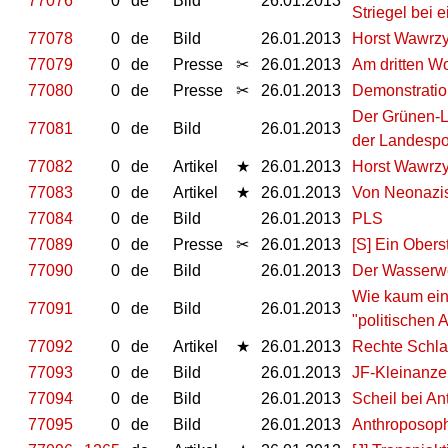
77076
0
de
Bild
26.01.2013
Striegel be
77078
0
de
Bild
26.01.2013
Horst Wawrzy
77079
0
de
Presse
✂
26.01.2013
Am dritten W
77080
0
de
Presse
✂
26.01.2013
Demonstration
Der Grünen-La
77081
0
de
Bild
26.01.2013
der Landespo
77082
0
de
Artikel
★
26.01.2013
Horst Wawrzy
77083
0
de
Artikel
★
26.01.2013
Von Neonazis
77084
0
de
Bild
26.01.2013
PLS
77089
0
de
Presse
✂
26.01.2013
[S] Ein Obers
77090
0
de
Bild
26.01.2013
Der Wasserwer
Wie kaum eine
77091
0
de
Bild
26.01.2013
"politischen A
77092
0
de
Artikel
★
26.01.2013
Rechte Schla
77093
0
de
Bild
26.01.2013
JF-Kleinanze
77094
0
de
Bild
26.01.2013
Scheil bei A
77095
0
de
Bild
26.01.2013
Anthroposoph