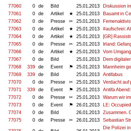
77060
0
de
Bild
25.01.2013
Diskussion im
77061
0
de
Artikel
★
25.01.2013
Bauamt in Cel
77062
0
de
Presse
✂
25.01.2013
Femenaktivist
77063
0
de
Artikel
★
25.01.2013
#aufschrei: A
77064
0
de
Artikel
★
25.01.2013
[GR] Rassisti
77065
0
de
Presse
✂
25.01.2013
Irland: Gefan
77066
0
de
Artikel
★
25.01.2013
Vom Umgang m
77067
0
de
Bild
25.01.2013
Dem digitalen
77068
339
de
Event
⚑
25.01.2013
Mannheim goe
77069
339
de
Bild
25.01.2013
Antifabus
77070
0
de
Presse
✂
25.01.2013
Verdacht auf
77071
339
de
Event
⚑
25.01.2013
Antifa Abend:
77072
0
de
Presse
✂
25.01.2013
Warum wir im
77073
0
de
Event
⚑
26.01.2013
LE: Occupied
77074
0
de
Bild
26.01.2013
Zusammen. G
77075
0
de
Presse
✂
26.01.2013
Sebastian Str
Die Polizei 