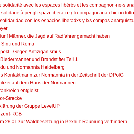
solidarité avec les espaces libérés et les compagnon-ne-s an
lidarietà per gli spazi liberati e gli compagni anarchici in tutt
lidaridad con los espacios liberadxs y lxs compas anarquista
eyer
t fünf Männer, die Jagd auf Radfahrer gemacht haben
 Sinti und Roma
pekt - Gegen Antiziganismus
Biedermänner und Brandstifter Teil 1
du und Normannia Heidelberg
s Kontaktmann zur Normannia in der Zeitschrift der DPolG
Polizei auf dem Haus der Normannen
ankreich entgleist
or-Strecke
lärung der Gruppe LevelUP
rzerrt-RGB
 Am 28.01 zur Waldbesetzung in Bexhill: Räumung verhindern