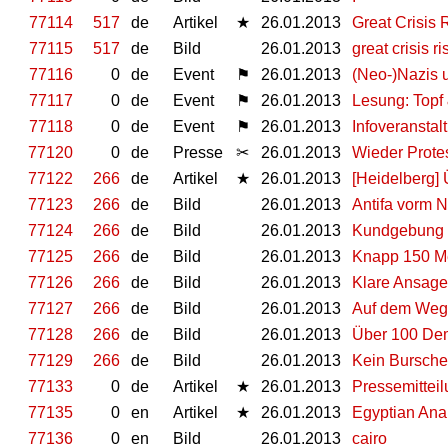
77114
517
de
Artikel
★
26.01.2013
Great Crisis 
77115
517
de
Bild
26.01.2013
great crisis r
77116
0
de
Event
⚑
26.01.2013
(Neo-)Nazis 
77117
0
de
Event
⚑
26.01.2013
Lesung: Topf 
77118
0
de
Event
⚑
26.01.2013
Infoveranstal
77120
0
de
Presse
✂
26.01.2013
Wieder Prote
77122
266
de
Artikel
★
26.01.2013
[Heidelberg]
77123
266
de
Bild
26.01.2013
Antifa vorm
77124
266
de
Bild
26.01.2013
Kundgebung a
77125
266
de
Bild
26.01.2013
Knapp 150 M
77126
266
de
Bild
26.01.2013
Klare Ansage
77127
266
de
Bild
26.01.2013
Auf dem Weg
77128
266
de
Bild
26.01.2013
Über 100 Dem
77129
266
de
Bild
26.01.2013
Kein Bursche
77133
0
de
Artikel
★
26.01.2013
Pressemitteil
77135
0
en
Artikel
★
26.01.2013
Egyptian Ana
77136
0
en
Bild
26.01.2013
cairo