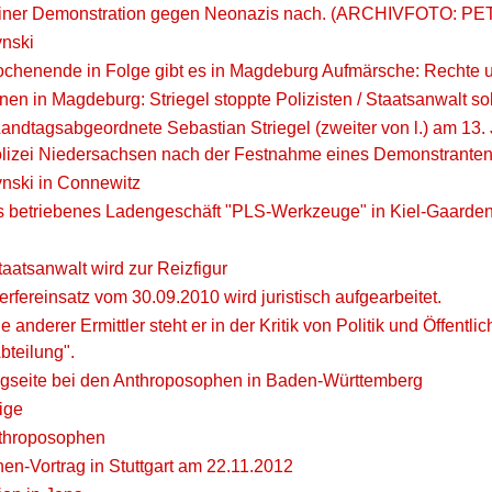
i einer Demonstration gegen Neonazis nach. (ARCHIVFOTO: 
nski
ochenende in Folge gibt es in Magdeburg Aufmärsche: Rechte 
en in Magdeburg: Striegel stoppte Polizisten / Staatsanwalt sol
ndtagsabgeordnete Sebastian Striegel (zweiter von l.) am 13.
lizei Niedersachsen nach der Festnahme eines Demonstranten. 
nski in Connewitz
 betriebenes Ladengeschäft "PLS-Werkzeuge" in Kiel-Gaarden 
taatsanwalt wird zur Reizfigur
fereinsatz vom 30.09.2010 wird juristisch aufgearbeitet.
 anderer Ermittler steht er in der Kritik von Politik und Öffentl
bteilung".
gseite bei den Anthroposophen in Baden-Württemberg
ige
nthroposophen
en-Vortrag in Stuttgart am 22.11.2012