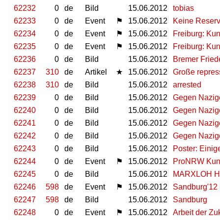
62232
0
de
Bild
15.06.2012
tobias
62233
0
de
Event
⚑
15.06.2012
Keine Reserv
62234
0
de
Event
⚑
15.06.2012
Freiburg: Ku
62235
0
de
Event
⚑
15.06.2012
Freiburg: Ku
62236
0
de
Bild
15.06.2012
Bremer Fried
62237
310
de
Artikel
★
15.06.2012
Große repress
62238
310
de
Bild
15.06.2012
arrested
62239
0
de
Bild
15.06.2012
Gegen Nazige
62240
0
de
Bild
15.06.2012
Gegen Nazige
62241
0
de
Bild
15.06.2012
Gegen Nazige
62242
0
de
Bild
15.06.2012
Gegen Nazige
62243
0
de
Bild
15.06.2012
Poster: Einig
62244
0
de
Event
⚑
15.06.2012
ProNRW Kund
62245
0
de
Bild
15.06.2012
MARXLOH H
62246
598
de
Event
⚑
15.06.2012
Sandburg'12 
62247
598
de
Bild
15.06.2012
Sandburg
62248
0
de
Event
⚑
15.06.2012
Arbeit der Zu