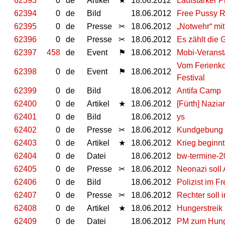
62393
0
de
Artikel
★
18.06.2012
Lautstarker P
62394
0
de
Bild
18.06.2012
Free Pussy R
62395
0
de
Presse
✂
18.06.2012
„Notwehr“ mi
62396
0
de
Presse
✂
18.06.2012
Es zählt die 
62397
458
de
Event
⚑
18.06.2012
Mobi-Veranst
Vom Ferienko
62398
0
de
Event
⚑
18.06.2012
Festival
62399
0
de
Bild
18.06.2012
Antifa Camp
62400
0
de
Artikel
★
18.06.2012
[Fürth] Nazia
62401
0
de
Bild
18.06.2012
ys
62402
0
de
Presse
✂
18.06.2012
Kundgebung 
62403
0
de
Artikel
★
18.06.2012
Krieg beginnt
62404
0
de
Datei
18.06.2012
bw-termine-2
62405
0
de
Presse
✂
18.06.2012
Neonazi soll 
62406
0
de
Bild
18.06.2012
Polizist im F
62407
0
de
Presse
✂
18.06.2012
Rechter soll 
62408
0
de
Artikel
★
18.06.2012
Hungerstreik 
62409
0
de
Datei
18.06.2012
PM zum Hunge