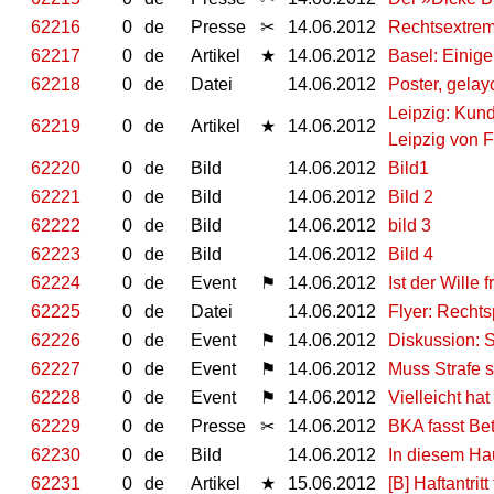
62216
0
de
Presse
✂
14.06.2012
Rechtsextrem
62217
0
de
Artikel
★
14.06.2012
Basel: Einige
62218
0
de
Datei
14.06.2012
Poster, gelay
Leipzig: Kun
62219
0
de
Artikel
★
14.06.2012
Leipzig von 
62220
0
de
Bild
14.06.2012
Bild1
62221
0
de
Bild
14.06.2012
Bild 2
62222
0
de
Bild
14.06.2012
bild 3
62223
0
de
Bild
14.06.2012
Bild 4
62224
0
de
Event
⚑
14.06.2012
Ist der Wille f
62225
0
de
Datei
14.06.2012
Flyer: Rechts
62226
0
de
Event
⚑
14.06.2012
Diskussion: S
62227
0
de
Event
⚑
14.06.2012
Muss Strafe 
62228
0
de
Event
⚑
14.06.2012
Vielleicht hat
62229
0
de
Presse
✂
14.06.2012
BKA fasst Bet
62230
0
de
Bild
14.06.2012
In diesem Ha
62231
0
de
Artikel
★
15.06.2012
[B] Haftantritt