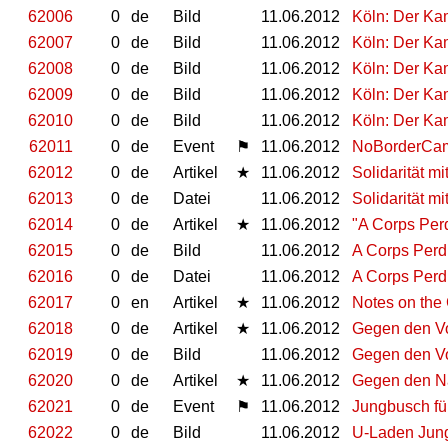
62006
0
de
Bild
11.06.2012
Köln: Der Ka
62007
0
de
Bild
11.06.2012
Köln: Der Ka
62008
0
de
Bild
11.06.2012
Köln: Der Ka
62009
0
de
Bild
11.06.2012
Köln: Der Ka
62010
0
de
Bild
11.06.2012
Köln: Der Ka
62011
0
de
Event
⚑
11.06.2012
NoBorderCamp
62012
0
de
Artikel
★
11.06.2012
Solidarität m
62013
0
de
Datei
11.06.2012
Solidarität m
62014
0
de
Artikel
★
11.06.2012
"A Corps Per
62015
0
de
Bild
11.06.2012
A Corps Perdu 
62016
0
de
Datei
11.06.2012
A Corps Perd
62017
0
en
Artikel
★
11.06.2012
Notes on the 
62018
0
de
Artikel
★
11.06.2012
Gegen den V
62019
0
de
Bild
11.06.2012
Gegen den V
62020
0
de
Artikel
★
11.06.2012
Gegen den N
62021
0
de
Event
⚑
11.06.2012
Jungbusch für
62022
0
de
Bild
11.06.2012
U-Laden Jun