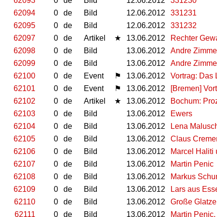
62093
0
de
Bild
12.06.2012
331230
62094
0
de
Bild
12.06.2012
331231
62095
0
de
Bild
12.06.2012
331232
62097
0
de
Artikel
★
13.06.2012
Rechter Gewa
62098
0
de
Bild
13.06.2012
Andre Zimmer 
62099
0
de
Bild
13.06.2012
Andre Zimmer
62100
0
de
Event
⚑
13.06.2012
Vortrag: Das
62101
0
de
Event
⚑
13.06.2012
[Bremen] Vor
62102
0
de
Artikel
★
13.06.2012
Bochum: Proz
62103
0
de
Bild
13.06.2012
Ewers
62104
0
de
Bild
13.06.2012
Lena Malusche
62105
0
de
Bild
13.06.2012
Claus Creme
62106
0
de
Bild
13.06.2012
Marcel Haliti
62107
0
de
Bild
13.06.2012
Martin Penic
62108
0
de
Bild
13.06.2012
Markus Schu
62109
0
de
Bild
13.06.2012
Lars aus Ess
62110
0
de
Bild
13.06.2012
Große Glatze
62111
0
de
Bild
13.06.2012
Martin Penic