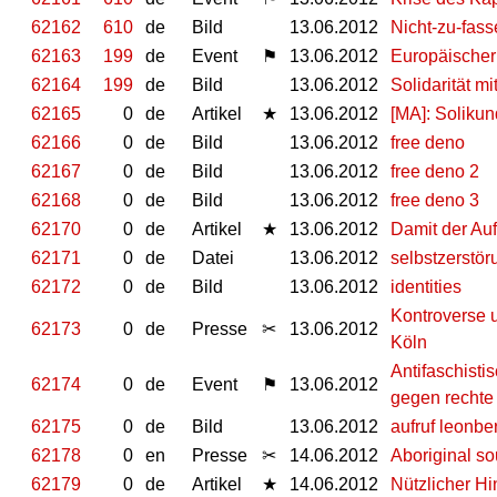
62162
610
de
Bild
13.06.2012
Nicht-zu-fas
62163
199
de
Event
⚑
13.06.2012
Europäischer
62164
199
de
Bild
13.06.2012
Solidarität mi
62165
0
de
Artikel
★
13.06.2012
[MA]: Soliku
62166
0
de
Bild
13.06.2012
free deno
62167
0
de
Bild
13.06.2012
free deno 2
62168
0
de
Bild
13.06.2012
free deno 3
62170
0
de
Artikel
★
13.06.2012
Damit der Auf
62171
0
de
Datei
13.06.2012
selbstzerstö
62172
0
de
Bild
13.06.2012
identities
Kontroverse u
62173
0
de
Presse
✂
13.06.2012
Köln
Antifaschist
62174
0
de
Event
⚑
13.06.2012
gegen rechte
62175
0
de
Bild
13.06.2012
aufruf leonbe
62178
0
en
Presse
✂
14.06.2012
Aboriginal so
62179
0
de
Artikel
★
14.06.2012
Nützlicher H