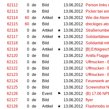
62112
0
de
Bild
13.06.2012
Person links
62113
0
de
Bild
13.06.2012
Picker bei e
62114
60
de
Artikel
★
13.06.2012
Wie die Atomw
62115
60
de
Bild
13.06.2012
dreckiges at
62116
0
de
Artikel
★
13.06.2012
Straßenumbe
62117
0
de
Artikel
★
13.06.2012
Solidaritätswo
62118
0
de
Bild
13.06.2012
Solidarität mi
62119
0
de
Artikel
★
13.06.2012
[B] Erfolgrei
62120
0
de
Bild
13.06.2012
Antifa Flagg
62121
0
de
Bild
13.06.2012
Uffmucken - E
62122
0
de
Bild
13.06.2012
Uffmucken - E
62123
0
de
Bild
13.06.2012
Uffmucken - E
62124
0
de
Bild
13.06.2012
Feuerwerk am
62125
0
de
Bild
13.06.2012
Screenshot N
62126
0
de
Event
⚑
13.06.2012
(B) 17.06 NP
62127
0
de
Bild
13.06.2012
flyer
62128
0
de
Artikel
★
13.06.2012
Flashmobs im