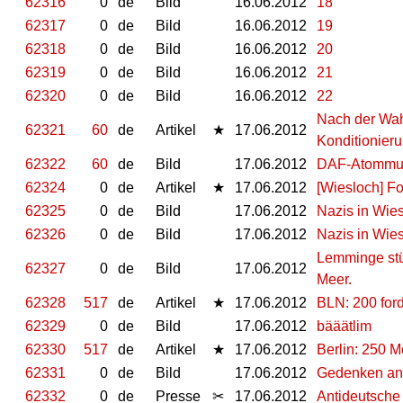
62316
0
de
Bild
16.06.2012
18
62317
0
de
Bild
16.06.2012
19
62318
0
de
Bild
16.06.2012
20
62319
0
de
Bild
16.06.2012
21
62320
0
de
Bild
16.06.2012
22
Nach der Wah
62321
60
de
Artikel
★
17.06.2012
Konditionieru
62322
60
de
Bild
17.06.2012
DAF-Atommue
62324
0
de
Artikel
★
17.06.2012
[Wiesloch] Fo
62325
0
de
Bild
17.06.2012
Nazis in Wies
62326
0
de
Bild
17.06.2012
Nazis in Wies
Lemminge stü
62327
0
de
Bild
17.06.2012
Meer.
62328
517
de
Artikel
★
17.06.2012
BLN: 200 ford
62329
0
de
Bild
17.06.2012
bääätlim
62330
517
de
Artikel
★
17.06.2012
Berlin: 250
62331
0
de
Bild
17.06.2012
Gedenken an
62332
0
de
Presse
✂
17.06.2012
Antideutsche