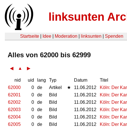
linksunten Arc
Startseite
|
Idee
|
Moderation
|
linksunten
|
Spenden
Alles von 62000 bis 62999
◀
▲
▶
nid
uid
lang
Typ
Datum
Titel
62000
0
de
Artikel
★
11.06.2012
Köln: Der Ka
62001
0
de
Bild
11.06.2012
Köln: Der Ka
62002
0
de
Bild
11.06.2012
Köln: Der Ka
62003
0
de
Bild
11.06.2012
Köln: Der Ka
62004
0
de
Bild
11.06.2012
Köln: Der Ka
62005
0
de
Bild
11.06.2012
Köln: Der Ka