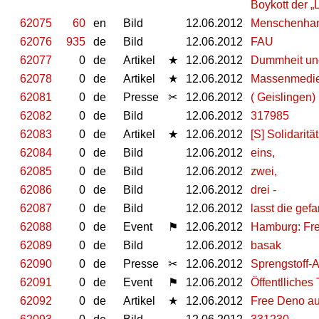
Boykott der „
62075
60
en
Bild
12.06.2012
Menschenha
62076
935
de
Bild
12.06.2012
FAU
62077
0
de
Artikel
★
12.06.2012
Dummheit und 
62078
0
de
Artikel
★
12.06.2012
Massenmedie
62081
0
de
Presse
✂
12.06.2012
( Geislingen
62082
0
de
Bild
12.06.2012
317985
62083
0
de
Artikel
★
12.06.2012
[S] Solidarit
62084
0
de
Bild
12.06.2012
eins,
62085
0
de
Bild
12.06.2012
zwei,
62086
0
de
Bild
12.06.2012
drei -
62087
0
de
Bild
12.06.2012
lasst die gefa
62088
0
de
Event
⚑
12.06.2012
Hamburg: Fre
62089
0
de
Bild
12.06.2012
basak
62090
0
de
Presse
✂
12.06.2012
Sprengstoff-A
62091
0
de
Event
⚑
12.06.2012
Öffentlliches
62092
0
de
Artikel
★
12.06.2012
Free Deno au