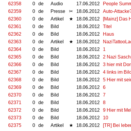
62358
0
de
Audio
17.06.2012
People Summi
62359
0
de
Presse
✂
18.06.2012
Auto-Attacke
62360
0
de
Artikel
★
18.06.2012
[Mainz] Das 
62361
0
de
Bild
18.06.2012
Titel
62362
0
de
Bild
18.06.2012
Haus
62363
0
de
Artikel
★
18.06.2012
NaziTattooLa
62364
0
de
Bild
18.06.2012
1
62365
0
de
Bild
18.06.2012
2 Nazi Sasch
62366
0
de
Bild
18.06.2012
3 hier mit D
62367
0
de
Bild
18.06.2012
4 links im Bi
62368
0
de
Bild
18.06.2012
5 Hier mit sei
62369
0
de
Bild
18.06.2012
6
62370
0
de
Bild
18.06.2012
7
62371
0
de
Bild
18.06.2012
8
62372
0
de
Bild
18.06.2012
9 Hier mit Me
62373
0
de
Bild
18.06.2012
10
62375
0
de
Artikel
★
18.06.2012
[TR] Bei lebe