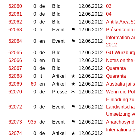
62060
0
de
Bild
12.06.2012
03
62061
0
de
Bild
12.06.2012
04
62062
0
de
Bild
12.06.2012
Antifa Area 5
62063
0
fr
Event
⚑
12.06.2012
Présentation
Information 
62064
0
en
Event
⚑
12.06.2012
2012
62065
0
de
Bild
12.06.2012
GU Würzbur
62066
0
en
Bild
12.06.2012
Notes on the 
62067
0
de
Bild
12.06.2012
Quaranta
62068
0
it
Artikel
★
12.06.2012
Quaranta
62069
60
en
Artikel
★
12.06.2012
Australia jai
62070
0
de
Presse
✂
12.06.2012
Wenn die Pol
Einladung zu
62072
0
de
Event
⚑
12.06.2012
Landwirtschaf
Umsetzung vo
62073
935
de
Event
⚑
12.06.2012
Anarchosyndi
International
62074
0
de
Artikel
★
12.06.2012