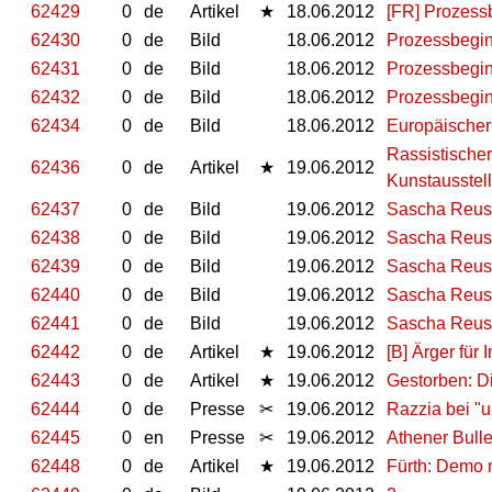
62429
0
de
Artikel
★
18.06.2012
[FR] Prozess
62430
0
de
Bild
18.06.2012
Prozessbegin
62431
0
de
Bild
18.06.2012
Prozessbegin
62432
0
de
Bild
18.06.2012
Prozessbegin
62434
0
de
Bild
18.06.2012
Europäischer
Rassistischer
62436
0
de
Artikel
★
19.06.2012
Kunstausstel
62437
0
de
Bild
19.06.2012
Sascha Reu
62438
0
de
Bild
19.06.2012
Sascha Reu
62439
0
de
Bild
19.06.2012
Sascha Reus
62440
0
de
Bild
19.06.2012
Sascha Reu
62441
0
de
Bild
19.06.2012
Sascha Reu
62442
0
de
Artikel
★
19.06.2012
[B] Ärger für 
62443
0
de
Artikel
★
19.06.2012
Gestorben: Di
62444
0
de
Presse
✂
19.06.2012
Razzia bei "
62445
0
en
Presse
✂
19.06.2012
Athener Bull
62448
0
de
Artikel
★
19.06.2012
Fürth: Demo 