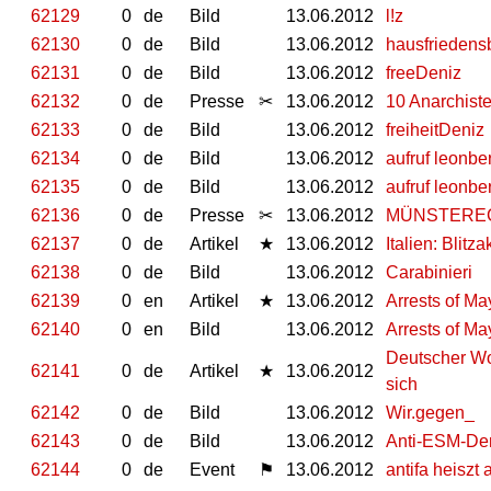
62129
0
de
Bild
13.06.2012
l!z
62130
0
de
Bild
13.06.2012
hausfriedens
62131
0
de
Bild
13.06.2012
freeDeniz
62132
0
de
Presse
✂
13.06.2012
10 Anarchiste
62133
0
de
Bild
13.06.2012
freiheitDeniz
62134
0
de
Bild
13.06.2012
aufruf leonb
62135
0
de
Bild
13.06.2012
aufruf leonb
62136
0
de
Presse
✂
13.06.2012
MÜNSTERECK:
62137
0
de
Artikel
★
13.06.2012
Italien: Blit
62138
0
de
Bild
13.06.2012
Carabinieri
62139
0
en
Artikel
★
13.06.2012
Arrests of M
62140
0
en
Bild
13.06.2012
Arrests of M
Deutscher Wo
62141
0
de
Artikel
★
13.06.2012
sich
62142
0
de
Bild
13.06.2012
Wir.gegen_
62143
0
de
Bild
13.06.2012
Anti-ESM-Dem
62144
0
de
Event
⚑
13.06.2012
antifa heiszt