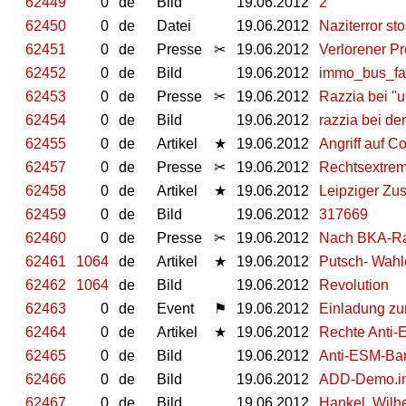
62449
0
de
Bild
19.06.2012
2
62450
0
de
Datei
19.06.2012
Naziterror sto
62451
0
de
Presse
✂
19.06.2012
Verlorener Pr
62452
0
de
Bild
19.06.2012
immo_bus_fa
62453
0
de
Presse
✂
19.06.2012
Razzia bei "
62454
0
de
Bild
19.06.2012
razzia bei de
62455
0
de
Artikel
★
19.06.2012
Angriff auf Co
62457
0
de
Presse
✂
19.06.2012
Rechtsextrem
62458
0
de
Artikel
★
19.06.2012
Leipziger Zus
62459
0
de
Bild
19.06.2012
317669
62460
0
de
Presse
✂
19.06.2012
Nach BKA-Raz
62461
1064
de
Artikel
★
19.06.2012
Putsch- Wahl
62462
1064
de
Bild
19.06.2012
Revolution
62463
0
de
Event
⚑
19.06.2012
Einladung zu
62464
0
de
Artikel
★
19.06.2012
Rechte Anti-
62465
0
de
Bild
19.06.2012
Anti-ESM-Ba
62466
0
de
Bild
19.06.2012
ADD-Demo.in_
62467
0
de
Bild
19.06.2012
Hankel, Wilh