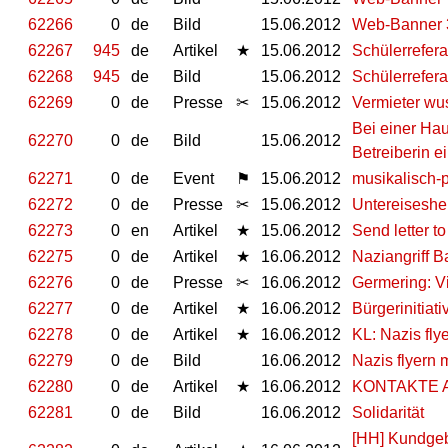
62266
0
de
Bild
15.06.2012
Web-Banner 
62267
945
de
Artikel
★
15.06.2012
Schülerrefer
62268
945
de
Bild
15.06.2012
Schülerrefer
62269
0
de
Presse
✂
15.06.2012
Vermieter wu
Bei einer Ha
62270
0
de
Bild
15.06.2012
Betreiberin e
62271
0
de
Event
⚑
15.06.2012
musikalisch-p
62272
0
de
Presse
✂
15.06.2012
Untereiseshe
62273
0
en
Artikel
★
15.06.2012
Send letter t
62275
0
de
Artikel
★
16.06.2012
Naziangriff 
62276
0
de
Presse
✂
16.06.2012
Germering: V
62277
0
de
Artikel
★
16.06.2012
Bürgerinitiat
62278
0
de
Artikel
★
16.06.2012
KL: Nazis fl
62279
0
de
Bild
16.06.2012
Nazis flyern
62280
0
de
Artikel
★
16.06.2012
KONTAKTE A
62281
0
de
Bild
16.06.2012
Solidarität
[HH] Kundgeb