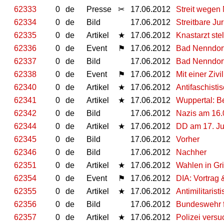
62333
0
de
Presse
✂
17.06.2012
Streit wegen
62334
0
de
Bild
17.06.2012
Streitbare Ju
62335
0
de
Artikel
★
17.06.2012
Knastarzt ste
62336
0
de
Event
⚑
17.06.2012
Bad Nenndorf
62337
0
de
Bild
17.06.2012
Bad Nenndorf
62338
0
de
Event
⚑
17.06.2012
Mit einer Ziv
62340
0
de
Artikel
★
17.06.2012
Antifaschist
62341
0
de
Artikel
★
17.06.2012
Wuppertal: Be
62342
0
de
Bild
17.06.2012
Nazis am 16.
62344
0
de
Artikel
★
17.06.2012
DD am 17. Ju
62345
0
de
Bild
17.06.2012
Vorher
62346
0
de
Bild
17.06.2012
Nachher
62351
0
de
Artikel
★
17.06.2012
Wahlen in Gr
62354
0
de
Event
⚑
17.06.2012
DIA: Vortrag
62355
0
de
Artikel
★
17.06.2012
Antimilitaris
62356
0
de
Bild
17.06.2012
Bundeswehr f
62357
0
de
Artikel
★
17.06.2012
Polizei vers