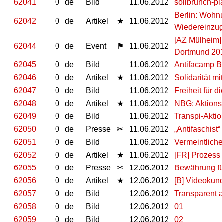
62041
0
de
Bild
11.06.2012
solibrunch-pl
Berlin: Wohnu
62042
0
de
Artikel
★
11.06.2012
Wiedereinzug 
[AZ Mülheim]
62044
0
de
Event
⚑
11.06.2012
Dortmund 20
62045
0
de
Bild
11.06.2012
Antifacamp B
62046
0
de
Artikel
★
11.06.2012
Solidarität m
62047
0
de
Bild
11.06.2012
Freiheit für d
62048
0
de
Artikel
★
11.06.2012
NBG: Aktions
62049
0
de
Bild
11.06.2012
Transpi-Aktio
62050
0
de
Presse
✂
11.06.2012
„Antifaschis
62051
0
de
Bild
11.06.2012
Vermeintliche
62052
0
de
Artikel
★
11.06.2012
[FR] Prozess 
62055
0
de
Presse
✂
12.06.2012
Bewährung fü
62056
0
de
Artikel
★
12.06.2012
[B] Videokun
62057
0
de
Bild
12.06.2012
Transparent 
62058
0
de
Bild
12.06.2012
01
62059
0
de
Bild
12.06.2012
02