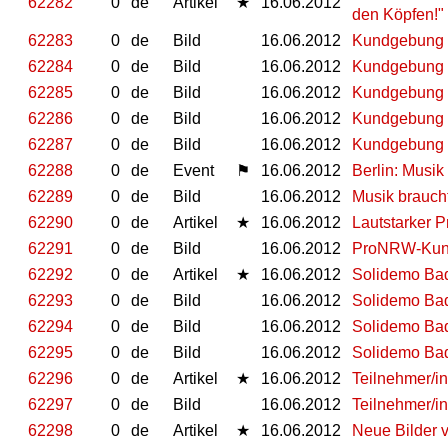
62282
0
de
Artikel
★
16.06.2012
den Köpfen!"
62283
0
de
Bild
16.06.2012
Kundgebung g
62284
0
de
Bild
16.06.2012
Kundgebung g
62285
0
de
Bild
16.06.2012
Kundgebung g
62286
0
de
Bild
16.06.2012
Kundgebung g
62287
0
de
Bild
16.06.2012
Kundgebung g
62288
0
de
Event
⚑
16.06.2012
Berlin: Musik
62289
0
de
Bild
16.06.2012
Musik brauch
62290
0
de
Artikel
★
16.06.2012
Lautstarker 
62291
0
de
Bild
16.06.2012
ProNRW-Kund
62292
0
de
Artikel
★
16.06.2012
Solidemo Ba
62293
0
de
Bild
16.06.2012
Solidemo Ba
62294
0
de
Bild
16.06.2012
Solidemo Ba
62295
0
de
Bild
16.06.2012
Solidemo Ba
62296
0
de
Artikel
★
16.06.2012
Teilnehmer/i
62297
0
de
Bild
16.06.2012
Teilnehmer/i
62298
0
de
Artikel
★
16.06.2012
Neue Bilder 