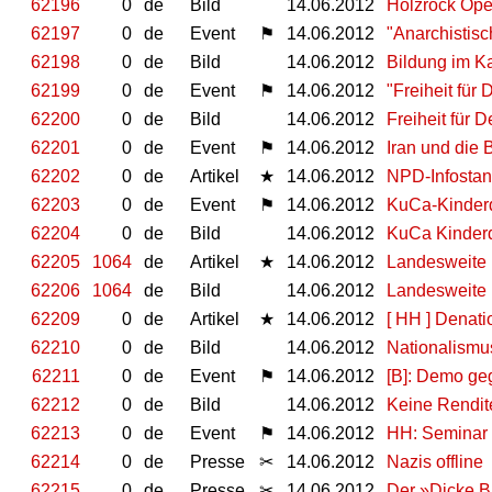
62196
0
de
Bild
14.06.2012
Holzrock Ope
62197
0
de
Event
⚑
14.06.2012
"Anarchistisc
62198
0
de
Bild
14.06.2012
Bildung im K
62199
0
de
Event
⚑
14.06.2012
"Freiheit für
62200
0
de
Bild
14.06.2012
Freiheit für D
62201
0
de
Event
⚑
14.06.2012
Iran und die
62202
0
de
Artikel
★
14.06.2012
NPD-Infostan
62203
0
de
Event
⚑
14.06.2012
KuCa-Kinderd
62204
0
de
Bild
14.06.2012
KuCa Kinder
62205
1064
de
Artikel
★
14.06.2012
Landesweite 
62206
1064
de
Bild
14.06.2012
Landesweite 
62209
0
de
Artikel
★
14.06.2012
[ HH ] Denat
62210
0
de
Bild
14.06.2012
Nationalismus
62211
0
de
Event
⚑
14.06.2012
[B]: Demo ge
62212
0
de
Bild
14.06.2012
Keine Rendite
62213
0
de
Event
⚑
14.06.2012
HH: Seminar 
62214
0
de
Presse
✂
14.06.2012
Nazis offline
62215
0
de
Presse
✂
14.06.2012
Der »Dicke Bl