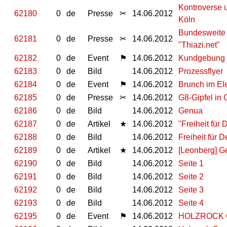
Kontroverse u
62180
0
de
Presse
✂
14.06.2012
Köln
Bundesweite 
62181
0
de
Presse
✂
14.06.2012
"Thiazi.net"
62182
0
de
Event
⚑
14.06.2012
Kundgebung 
62183
0
de
Bild
14.06.2012
Prozessflyer
62184
0
de
Event
⚑
14.06.2012
Brunch im El
62185
0
de
Presse
✂
14.06.2012
G8-Gipfel in 
62186
0
de
Bild
14.06.2012
Genua
62187
0
de
Artikel
★
14.06.2012
"Freiheit für
62188
0
de
Bild
14.06.2012
Freiheit für D
62189
0
de
Artikel
★
14.06.2012
[Leonberg] G
62190
0
de
Bild
14.06.2012
Seite 1
62191
0
de
Bild
14.06.2012
Seite 2
62192
0
de
Bild
14.06.2012
Seite 3
62193
0
de
Bild
14.06.2012
Seite 4
62195
0
de
Event
⚑
14.06.2012
HOLZROCK 