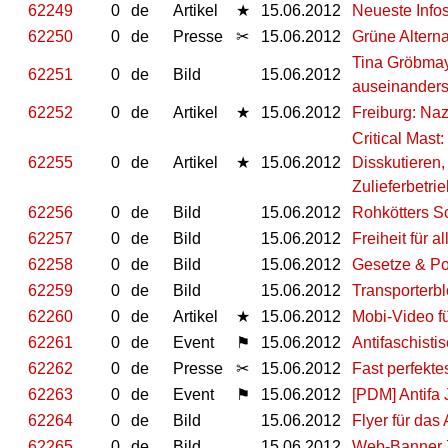
62249
0
de
Artikel
★
15.06.2012
Neueste Infos
62250
0
de
Presse
✂
15.06.2012
Grüne Alterna
Tina Gröbmayr
62251
0
de
Bild
15.06.2012
auseinanders
62252
0
de
Artikel
★
15.06.2012
Freiburg: Na
Critical Mast
62255
0
de
Artikel
★
15.06.2012
Disskutieren,
Zulieferbetrie
62256
0
de
Bild
15.06.2012
Rohkötters S
62257
0
de
Bild
15.06.2012
Freiheit für al
62258
0
de
Bild
15.06.2012
Gesetze & Po
62259
0
de
Bild
15.06.2012
Transporterb
62260
0
de
Artikel
★
15.06.2012
Mobi-Video
62261
0
de
Event
⚑
15.06.2012
Antifaschist
62262
0
de
Presse
✂
15.06.2012
Fast perfekt
62263
0
de
Event
⚑
15.06.2012
[PDM] Antif
62264
0
de
Bild
15.06.2012
Flyer für da
62265
0
de
Bild
15.06.2012
Web-Banner 