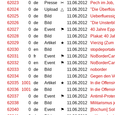
62023
0
de
Presse
✂
11.06.2012
Pech im Job, 
62024
0
de
Upload
△
11.06.2012
"Die Überflüs
62025
0
de
Bild
11.06.2012
Ueberfluessi
62026
0
de
Bild
11.06.2012
"Die Unsterbl
62027
0
de
Event
⚑
11.06.2012
40 Jahre Epp
62028
0
de
Bild
11.06.2012
Plakat: 40 Ja
62029
0
de
Artikel
★
11.06.2012
Vierzig (Zum
62030
0
en
Bild
11.06.2012
stopdeportati
62031
0
fr
Event
⚑
11.06.2012
NoBorderCamp
62032
0
en
Event
⚑
11.06.2012
NoBorderCamp
62033
0
de
Bild
11.06.2012
noborder
62034
0
de
Bild
11.06.2012
Gegen den V
62035
1001
de
Artikel
★
11.06.2012
In die Offen
62036
1001
de
Bild
11.06.2012
In die Offens
62037
0
de
Event
⚑
11.06.2012
Antimil-Prot
62038
0
de
Bild
11.06.2012
Militarismus 
62040
0
de
Event
⚑
11.06.2012
[Bochum] Sol