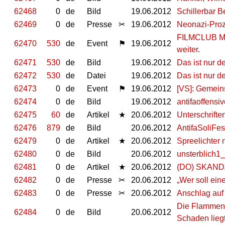
62468
0
de
Bild
19.06.2012
Schillerbar B
62469
0
de
Presse
✂
19.06.2012
Neonazi-Proze
FILMCLUB MO
62470
530
de
Event
⚑
19.06.2012
weiter.
62471
530
de
Bild
19.06.2012
Das ist nur d
62472
530
de
Datei
19.06.2012
Das ist nur d
62473
0
de
Event
⚑
19.06.2012
[VS]: Gemein
62474
0
de
Bild
19.06.2012
antifaoffensi
62475
60
de
Artikel
★
20.06.2012
Unterschrifte
62476
879
de
Bild
20.06.2012
AntifaSoliFes
62479
0
de
Artikel
★
20.06.2012
Spreelichter 
62480
0
de
Bild
20.06.2012
unsterblich1
62481
0
de
Artikel
★
20.06.2012
(DO) SKAN
62482
0
de
Presse
✂
20.06.2012
„Wer soll ei
62483
0
de
Presse
✂
20.06.2012
Anschlag auf
Die Flammen 
62484
0
de
Bild
20.06.2012
Schaden lieg