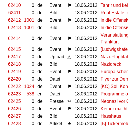
62410
0
de
Event
⚑
18.06.2012
Tahrir und k
62411
0
de
Bild
18.06.2012
Real Estate 
62412
1001
de
Event
⚑
18.06.2012
In die Offen
62413
1001
de
Bild
18.06.2012
In die Offens
Veranstaltung
62414
0
de
Event
⚑
18.06.2012
Frankfurt
62415
0
de
Event
⚑
18.06.2012
[Ludwigshafen
62417
0
de
Upload
△
18.06.2012
Nazi-Flugblat
62418
0
de
Bild
18.06.2012
Nazidreck
62419
0
de
Event
⚑
18.06.2012
Europäischer
62420
0
de
Datei
18.06.2012
Flyer zur De
62422
1024
de
Event
⚑
18.06.2012
[KO] Soli Kon
62423
538
en
Datei
18.06.2012
Programme of
62425
0
de
Presse
✂
18.06.2012
Neonazi vor G
62426
0
de
Event
⚑
18.06.2012
Keiner macht
62427
0
de
Bild
18.06.2012
Hasshaus
62428
0
de
Artikel
★
18.06.2012
[B] Tickerme