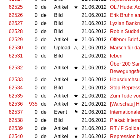
62525
0
de
Artikel
★
21.06.2012
OL / Hude: A
62526
0
de
Bild
21.06.2012
Erik Bruhn a
62527
0
de
Bild
21.06.2012
Lyzian Bankm
62528
0
de
Bild
21.06.2012
Robin Sudbri
62529
0
de
Artikel
★
21.06.2012
Offener Brief 
62530
0
de
Upload
△
21.06.2012
Marsch für d
62531
0
de
Bild
21.06.2012
leben
Über 200 San
62532
0
de
Artikel
★
21.06.2012
Bewegungsfre
62533
0
de
Artikel
★
21.06.2012
Hausdurchsuc
62534
0
de
Bild
21.06.2012
Stop Repress
62535
0
de
Artikel
★
21.06.2012
Zum Tode von
62536
935
de
Artikel
★
21.06.2012
[Warschau] H
62537
0
de
Event
⚑
21.06.2012
International
62538
0
de
Bild
21.06.2012
Plakat: Inter
62539
0
de
Artikel
★
21.06.2012
RT / F Solidar
62540
0
de
Artikel
★
21.06.2012
Repression b