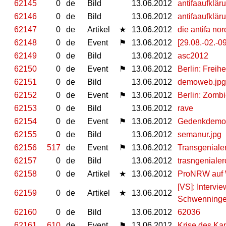
62145
0
de
Bild
13.06.2012
antifaaufklär
62146
0
de
Bild
13.06.2012
antifaaufklär
62147
0
de
Artikel
★
13.06.2012
die antifa no
62148
0
de
Event
⚑
13.06.2012
[29.08.-02.
62149
0
de
Bild
13.06.2012
asc2012
62150
0
de
Event
⚑
13.06.2012
Berlin: Freih
62151
0
de
Bild
13.06.2012
demoweb.jpg
62152
0
de
Event
⚑
13.06.2012
Berlin: Zomb
62153
0
de
Bild
13.06.2012
rave
62154
0
de
Event
⚑
13.06.2012
Gedenkdemo 
62155
0
de
Bild
13.06.2012
semanur.jpg
62156
517
de
Event
⚑
13.06.2012
Transgeniale
62157
0
de
Bild
13.06.2012
trasngenialer
62158
0
de
Artikel
★
13.06.2012
ProNRW auf W
[VS]: Intervi
62159
0
de
Artikel
★
13.06.2012
Schwenning
62160
0
de
Bild
13.06.2012
62036
62161
610
de
Event
⚑
13.06.2012
Krise des Kap