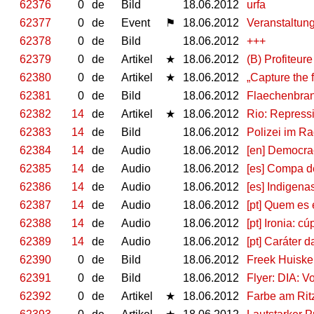
62376
0
de
Bild
18.06.2012
urfa
62377
0
de
Event
⚑
18.06.2012
Veranstaltun
62378
0
de
Bild
18.06.2012
+++
62379
0
de
Artikel
★
18.06.2012
(B) Profiteur
62380
0
de
Artikel
★
18.06.2012
„Capture the 
62381
0
de
Bild
18.06.2012
Flaechenbran
62382
14
de
Artikel
★
18.06.2012
Rio: Repress
62383
14
de
Bild
18.06.2012
Polizei im Ra
62384
14
de
Audio
18.06.2012
[en] Democra
62385
14
de
Audio
18.06.2012
[es] Compa de
62386
14
de
Audio
18.06.2012
[es] Indigena
62387
14
de
Audio
18.06.2012
[pt] Quem es 
62388
14
de
Audio
18.06.2012
[pt] Ironia: 
62389
14
de
Audio
18.06.2012
[pt] Caráter 
62390
0
de
Bild
18.06.2012
Freek Huiske
62391
0
de
Bild
18.06.2012
Flyer: DIA: V
62392
0
de
Artikel
★
18.06.2012
Farbe am Rit