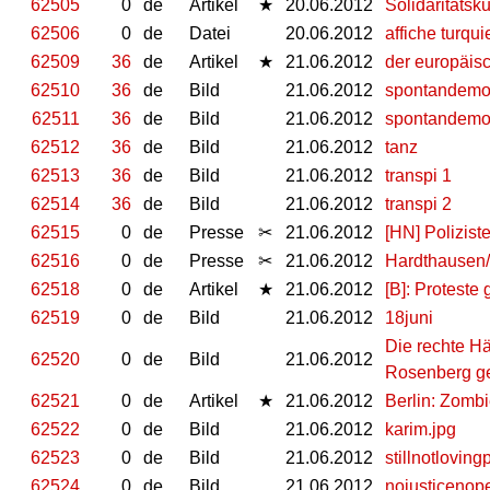
62505
0
de
Artikel
★
20.06.2012
Solidaritätsk
62506
0
de
Datei
20.06.2012
affiche turqui
62509
36
de
Artikel
★
21.06.2012
der europäis
62510
36
de
Bild
21.06.2012
spontandem
62511
36
de
Bild
21.06.2012
spontandemo
62512
36
de
Bild
21.06.2012
tanz
62513
36
de
Bild
21.06.2012
transpi 1
62514
36
de
Bild
21.06.2012
transpi 2
62515
0
de
Presse
✂
21.06.2012
[HN] Polizis
62516
0
de
Presse
✂
21.06.2012
Hardthausen/
62518
0
de
Artikel
★
21.06.2012
[B]: Protest
62519
0
de
Bild
21.06.2012
18juni
Die rechte H
62520
0
de
Bild
21.06.2012
Rosenberg ge
62521
0
de
Artikel
★
21.06.2012
Berlin: Zomb
62522
0
de
Bild
21.06.2012
karim.jpg
62523
0
de
Bild
21.06.2012
stillnotloving
62524
0
de
Bild
21.06.2012
nojusticenop