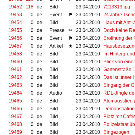
19452
118
de
Bild
23.04.2010
7213313.jpg
19453
0
de
Event
⚑
23.04.2010
24 Jahre Tsche
19454
0
de
Bild
23.04.2010
Haus mit Anti-
19455
0
de
Presse
✂
23.04.2010
Doch keine Re
19456
0
de
Event
⚑
23.04.2010
Eröffnung der 
19457
0
de
Artikel
★
23.04.2010
Hausbesetzung 
19458
0
de
Bild
23.04.2010
Im Hintergrun
19460
0
de
Bild
23.04.2010
Blick von eine
19461
0
de
Bild
23.04.2010
Gartenstraße 
19462
0
de
Bild
23.04.2010
Das ist unser 
19463
0
de
Bild
23.04.2010
Eingang der G
19464
0
de
Audio
23.04.2010
RDL-Jingle de
19465
0
de
Bild
23.04.2010
Atomausstieg j
19466
0
de
Bild
23.04.2010
Demonstration
19467
0
de
Bild
23.04.2010
Platz mit Café
19468
0
de
Bild
23.04.2010
Polizeistaat ü
19469
0
de
Bild
23.04.2010
Eingezogen.