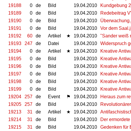
19188
0
de
Bild
19.04.2010
Kundgebung 2
19189
0
de
Bild
19.04.2010
Redebeitrag 
19190
0
de
Bild
19.04.2010
Überwachung.
19191
0
de
Bild
19.04.2010
Vor dem Saal.
19192
60
de
Artikel
★
19.04.2010
"Sander weiß n
19193
247
de
Datei
19.04.2010
Widerspruch g
19194
0
de
Artikel
★
19.04.2010
Kreative Antiw
19195
0
de
Bild
19.04.2010
Kreative Antiw
19196
0
de
Bild
19.04.2010
Kreative Antiw
19197
0
de
Bild
19.04.2010
Kreative Antiw
19198
0
de
Bild
19.04.2010
Kreative Antiw
19199
0
de
Bild
19.04.2010
Kreative Antiw
19204
257
de
Event
⚑
19.04.2010
Heraus zum rev
19205
257
de
Bild
19.04.2010
Revolutionärer
19213
31
de
Artikel
★
19.04.2010
Antifaschisti
19214
31
de
Bild
19.04.2010
Der ermordete
19215
31
de
Bild
19.04.2010
Gedenken für 