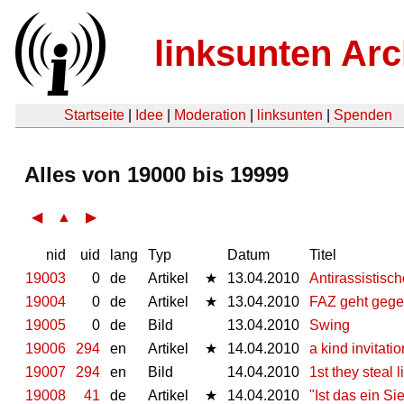
linksunten Arc
Startseite
|
Idee
|
Moderation
|
linksunten
|
Spenden
Alles von 19000 bis 19999
◀
▲
▶
nid
uid
lang
Typ
Datum
Titel
19003
0
de
Artikel
★
13.04.2010
Antirassistisc
19004
0
de
Artikel
★
13.04.2010
FAZ geht gegen
19005
0
de
Bild
13.04.2010
Swing
19006
294
en
Artikel
★
14.04.2010
a kind invitati
19007
294
en
Bild
14.04.2010
1st they steal 
19008
41
de
Artikel
★
14.04.2010
"Ist das ein Si