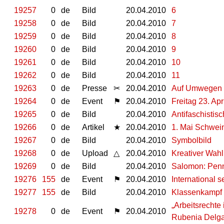
19257
0
de
Bild
20.04.2010
6
19258
0
de
Bild
20.04.2010
7
19259
0
de
Bild
20.04.2010
8
19260
0
de
Bild
20.04.2010
9
19261
0
de
Bild
20.04.2010
10
19262
0
de
Bild
20.04.2010
11
19263
0
de
Presse
✂
20.04.2010
Auf Umwegen z
19264
0
de
Event
⚑
20.04.2010
Freitag 23. Ap
19265
0
de
Bild
20.04.2010
Antifaschistis
19266
0
de
Artikel
★
20.04.2010
1. Mai Schwein
19267
0
de
Bild
20.04.2010
Symbolbild
19268
0
de
Upload
△
20.04.2010
Kreativer Wah
19269
0
de
Bild
20.04.2010
Salomon: Penn
19276
155
de
Event
⚑
20.04.2010
International 
19277
155
de
Bild
20.04.2010
Klassenkampf s
„Arbeitsrechte 
19278
0
de
Event
⚑
20.04.2010
Rubenia Delga