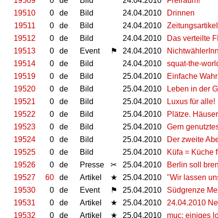
19509
0
de
Bild
24.04.2010
Freiraum!
19510
0
de
Bild
24.04.2010
Drinnen
19511
0
de
Bild
24.04.2010
Zeitungsartikel
19512
0
de
Bild
24.04.2010
Das verteilte F
19513
0
de
Event
⚑
24.04.2010
NichtwählerIn
19514
0
de
Bild
24.04.2010
squat-the-worl
19519
0
de
Bild
25.04.2010
Einfache Wahr
19520
0
de
Bild
25.04.2010
Leben in der G
19521
0
de
Bild
25.04.2010
Luxus für alle!
19522
0
de
Bild
25.04.2010
Plätze. Häuser.
19523
0
de
Bild
25.04.2010
Gern genutzt
19524
0
de
Bild
25.04.2010
Der zweite Abe
19525
0
de
Bild
25.04.2010
Küfa = Küche f
19526
0
de
Presse
✂
25.04.2010
Berlin soll br
19527
60
de
Artikel
★
25.04.2010
"Wir lassen un
19530
0
de
Event
⚑
25.04.2010
Südgrenze Mex
19531
0
de
Artikel
★
25.04.2010
24.04.2010 Ne
19532
0
de
Artikel
★
25.04.2010
muc: einiges lo