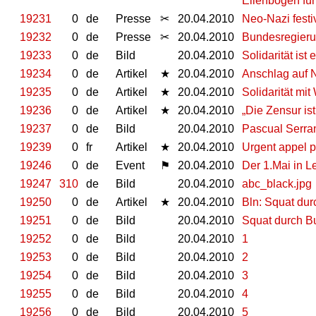
Ellenbogen für
19231
0
de
Presse
✂
20.04.2010
Neo-Nazi festi
19232
0
de
Presse
✂
20.04.2010
Bundesregieru
19233
0
de
Bild
20.04.2010
Solidarität ist
19234
0
de
Artikel
★
20.04.2010
Anschlag auf N
19235
0
de
Artikel
★
20.04.2010
Solidarität mi
19236
0
de
Artikel
★
20.04.2010
„Die Zensur is
19237
0
de
Bild
20.04.2010
Pascual Serra
19239
0
fr
Artikel
★
20.04.2010
Urgent appel p
19246
0
de
Event
⚑
20.04.2010
Der 1.Mai in L
19247
310
de
Bild
20.04.2010
abc_black.jpg
19250
0
de
Artikel
★
20.04.2010
Bln: Squat dur
19251
0
de
Bild
20.04.2010
Squat durch Bu
19252
0
de
Bild
20.04.2010
1
19253
0
de
Bild
20.04.2010
2
19254
0
de
Bild
20.04.2010
3
19255
0
de
Bild
20.04.2010
4
19256
0
de
Bild
20.04.2010
5