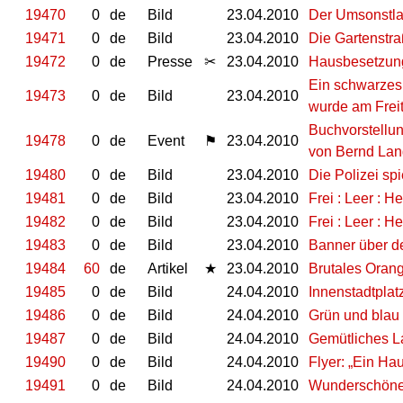
19470
0
de
Bild
23.04.2010
Der Umsonstla
19471
0
de
Bild
23.04.2010
Die Gartenstra
19472
0
de
Presse
✂
23.04.2010
Hausbesetzung 
Ein schwarzes 
19473
0
de
Bild
23.04.2010
wurde am Frei
Buchvorstellun
19478
0
de
Event
⚑
23.04.2010
von Bernd Lan
19480
0
de
Bild
23.04.2010
Die Polizei spie
19481
0
de
Bild
23.04.2010
Frei : Leer : He
19482
0
de
Bild
23.04.2010
Frei : Leer : He
19483
0
de
Bild
23.04.2010
Banner über d
19484
60
de
Artikel
★
23.04.2010
Brutales Orang
19485
0
de
Bild
24.04.2010
Innenstadtplat
19486
0
de
Bild
24.04.2010
Grün und blau
19487
0
de
Bild
24.04.2010
Gemütliches La
19490
0
de
Bild
24.04.2010
Flyer: „Ein Hau
19491
0
de
Bild
24.04.2010
Wunderschöne