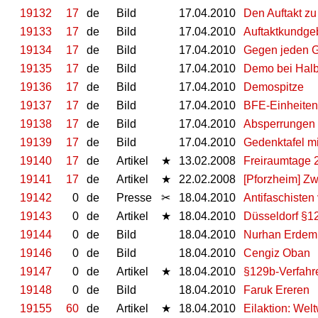
19132
17
de
Bild
17.04.2010
Den Auftakt zu
19133
17
de
Bild
17.04.2010
Auftaktkundg
19134
17
de
Bild
17.04.2010
Gegen jeden G
19135
17
de
Bild
17.04.2010
Demo bei Halb
19136
17
de
Bild
17.04.2010
Demospitze
19137
17
de
Bild
17.04.2010
BFE-Einheiten
19138
17
de
Bild
17.04.2010
Absperrungen
19139
17
de
Bild
17.04.2010
Gedenktafel m
19140
17
de
Artikel
★
13.02.2008
Freiraumtage 
19141
17
de
Artikel
★
22.02.2008
[Pforzheim] Z
19142
0
de
Presse
✂
18.04.2010
Antifaschisten 
19143
0
de
Artikel
★
18.04.2010
Düsseldorf §12
19144
0
de
Bild
18.04.2010
Nurhan Erdem
19146
0
de
Bild
18.04.2010
Cengiz Oban
19147
0
de
Artikel
★
18.04.2010
§129b-Verfahre
19148
0
de
Bild
18.04.2010
Faruk Ereren
19155
60
de
Artikel
★
18.04.2010
Eilaktion: Welt