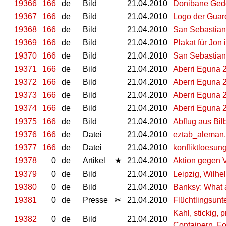
19366
166
de
Bild
21.04.2010
Donibane Gede
19367
166
de
Bild
21.04.2010
Logo der Guard
19368
166
de
Bild
21.04.2010
San Sebastian
19369
166
de
Bild
21.04.2010
Plakat für Jon
19370
166
de
Bild
21.04.2010
San Sebastia
19371
166
de
Bild
21.04.2010
Aberri Eguna 
19372
166
de
Bild
21.04.2010
Aberri Eguna 2
19373
166
de
Bild
21.04.2010
Aberri Eguna 2
19374
166
de
Bild
21.04.2010
Aberri Eguna 2
19375
166
de
Bild
21.04.2010
Abflug aus Bil
19376
166
de
Datei
21.04.2010
eztab_aleman.
19377
166
de
Datei
21.04.2010
konfliktloesun
19378
0
de
Artikel
★
21.04.2010
Aktion gegen 
19379
0
de
Bild
21.04.2010
Leipzig, Wilhe
19380
0
de
Bild
21.04.2010
Banksy: What a
19381
0
de
Presse
✂
21.04.2010
Flüchtlingsunt
Kahl, stickig, 
19382
0
de
Bild
21.04.2010
Containern. Fo