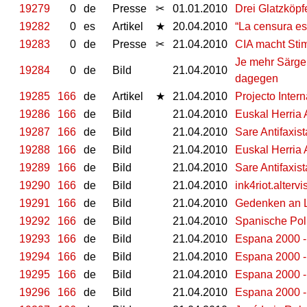
19279
0
de
Presse
✂
01.01.2010
Drei Glatzköpf
19282
0
es
Artikel
★
20.04.2010
“La censura es 
19283
0
de
Presse
✂
21.04.2010
CIA macht St
Je mehr Särge,
19284
0
de
Bild
21.04.2010
dagegen
19285
166
de
Artikel
★
21.04.2010
Projecto Intern
19286
166
de
Bild
21.04.2010
Euskal Herria A
19287
166
de
Bild
21.04.2010
Sare Antifaxist
19288
166
de
Bild
21.04.2010
Euskal Herria A
19289
166
de
Bild
21.04.2010
Sare Antifaxista
19290
166
de
Bild
21.04.2010
ink4riot.altervi
19291
166
de
Bild
21.04.2010
Gedenken an L
19292
166
de
Bild
21.04.2010
Spanische Pol
19293
166
de
Bild
21.04.2010
Espana 2000 -
19294
166
de
Bild
21.04.2010
Espana 2000 - 
19295
166
de
Bild
21.04.2010
Espana 2000 -
19296
166
de
Bild
21.04.2010
Espana 2000 - 