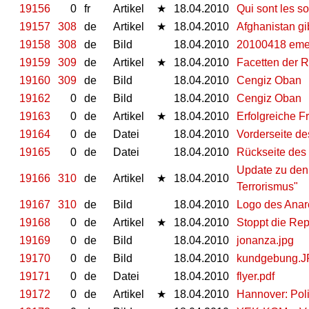
19156
0
fr
Artikel
★
18.04.2010
Qui sont les so
19157
308
de
Artikel
★
18.04.2010
Afghanistan gi
19158
308
de
Bild
18.04.2010
20100418 emer
19159
309
de
Artikel
★
18.04.2010
Facetten der 
19160
309
de
Bild
18.04.2010
Cengiz Oban
19162
0
de
Bild
18.04.2010
Cengiz Oban
19163
0
de
Artikel
★
18.04.2010
Erfolgreiche F
19164
0
de
Datei
18.04.2010
Vorderseite de
19165
0
de
Datei
18.04.2010
Rückseite des 
Update zu den 
19166
310
de
Artikel
★
18.04.2010
Terrorismus"
19167
310
de
Bild
18.04.2010
Logo des Anar
19168
0
de
Artikel
★
18.04.2010
Stoppt die Re
19169
0
de
Bild
18.04.2010
jonanza.jpg
19170
0
de
Bild
18.04.2010
kundgebung.
19171
0
de
Datei
18.04.2010
flyer.pdf
19172
0
de
Artikel
★
18.04.2010
Hannover: Pol