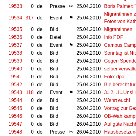
19533
0
de
Presse
✂
25.04.2010
Boris Palmer:
MigrantInnen z
19534
317
de
Event
⚑
25.04.2010
Fotos von Kath
19535
0
de
Bild
25.04.2010
MigrantInnen
19536
0
de
Datei
25.04.2010
Info PDF
19537
0
de
Event
⚑
25.04.2010
Campus Camp 
19538
0
de
Bild
25.04.2010
Sonntag ist Ni
19539
0
de
Bild
25.04.2010
Gegen Spend
19540
0
de
Bild
25.04.2010
selber verwalt
19541
0
de
Bild
25.04.2010
Foto: dpa
19542
0
de
Bild
25.04.2010
Bleiberecht fü
19543
118
de
Event
⚑
25.04.2010
3...2...1...Uns!
19544
0
de
Bild
25.04.2010
Wehrt euch!
19545
0
de
Bild
26.04.2010
Vortrag zur Ge
19546
0
de
Bild
26.04.2010
OB-Wahlkampf 
19547
0
de
Bild
26.04.2010
Auf gute Nach
19548
0
de
Presse
✂
26.04.2010
Hausbesetzung