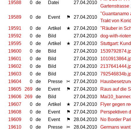
19588
0
de
Datei
27.04.2010
Gartenstrasse
"Guantanamo a
19589
0
de
Event
⚑
27.04.2010
Trakt von Kori
19591
0
de
Artikel
★
27.04.2010
"Räuber in Sch
19592
0
de
Bild
27.04.2010
dog-with-rioter
19595
0
de
Artikel
★
27.04.2010
Stuttgart: Ku
19600
0
de
Bild
27.04.2010
1539792874.j
19601
0
de
Bild
27.04.2010
1010913864.j
19602
0
de
Bild
27.04.2010
2137641444.j
19603
0
de
Bild
27.04.2010
792546834b.j
19604
0
de
Presse
✂
27.04.2010
Hausbesetzung
19605
269
de
Event
⚑
27.04.2010
Raus auf die S
19606
269
de
Bild
27.04.2010
Mai10_banner.
19607
0
de
Artikel
★
27.04.2010
Flyer gegen re
19608
0
de
Event
⚑
27.04.2010
Perspektiven d
19609
0
de
Event
⚑
28.04.2010
No Border Pari
19610
0
de
Presse
✂
28.04.2010
Germans want 