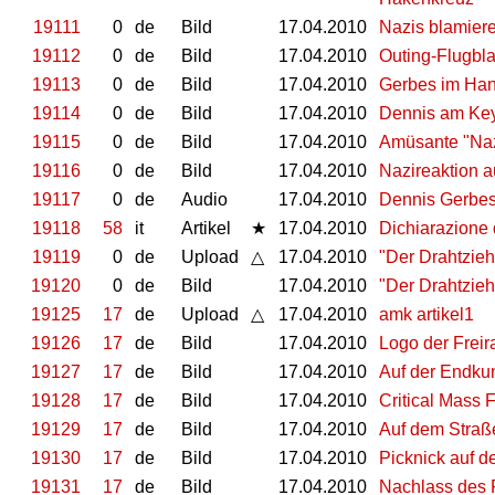
19111
0
de
Bild
17.04.2010
Nazis blamiere
19112
0
de
Bild
17.04.2010
Outing-Flugbla
19113
0
de
Bild
17.04.2010
Gerbes im Hand
19114
0
de
Bild
17.04.2010
Dennis am Ke
19115
0
de
Bild
17.04.2010
Amüsante "Naz
19116
0
de
Bild
17.04.2010
Nazireaktion a
19117
0
de
Audio
17.04.2010
Dennis Gerbes
19118
58
it
Artikel
★
17.04.2010
Dichiarazione 
19119
0
de
Upload
△
17.04.2010
"Der Drahtzieh
19120
0
de
Bild
17.04.2010
"Der Drahtzieh
19125
17
de
Upload
△
17.04.2010
amk artikel1
19126
17
de
Bild
17.04.2010
Logo der Frei
19127
17
de
Bild
17.04.2010
Auf der Endkun
19128
17
de
Bild
17.04.2010
Critical Mass
19129
17
de
Bild
17.04.2010
Auf dem Straß
19130
17
de
Bild
17.04.2010
Picknick auf d
19131
17
de
Bild
17.04.2010
Nachlass des R