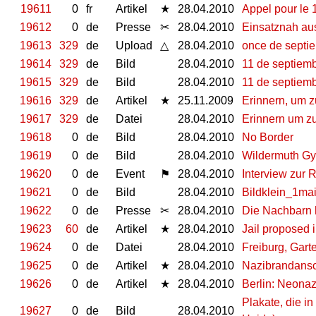
19611
0
fr
Artikel
★
28.04.2010
Appel pour le 
19612
0
de
Presse
✂
28.04.2010
Einsatznah aus
19613
329
de
Upload
△
28.04.2010
once de septi
19614
329
de
Bild
28.04.2010
11 de septiemb
19615
329
de
Bild
28.04.2010
11 de septiemb
19616
329
de
Artikel
★
25.11.2009
Erinnern, um z
19617
329
de
Datei
28.04.2010
Erinnern um z
19618
0
de
Bild
28.04.2010
No Border
19619
0
de
Bild
28.04.2010
Wildermuth G
19620
0
de
Event
⚑
28.04.2010
Interview zur R
19621
0
de
Bild
28.04.2010
Bildklein_1mai
19622
0
de
Presse
✂
28.04.2010
Die Nachbarn 
19623
60
de
Artikel
★
28.04.2010
Jail proposed i
19624
0
de
Datei
28.04.2010
Freiburg, Garte
19625
0
de
Artikel
★
28.04.2010
Nazibrandansc
19626
0
de
Artikel
★
28.04.2010
Berlin: Neonaz
Plakate, die i
19627
0
de
Bild
28.04.2010