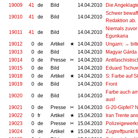
19009
41
de
Bild
14.04.2010
Die Angeklagt
Schwer bewaffn
19010
41
de
Bild
14.04.2010
Redaktion ab.
Niemals zuvor
19011
41
de
Bild
14.04.2010
Egunkaria
19012
0
de
Artikel
★
14.04.2010
Ungarn: → bitte
19013
0
de
Bild
14.04.2010
Magyar Gárda
19014
0
de
Presse
✂
14.04.2010
Antifaschistis
19015
0
de
Bild
14.04.2010
Eduard Tschuw
19018
0
de
Artikel
★
14.04.2010
S: Farbe auf S
19019
0
de
Bild
14.04.2010
Front
Farbe auch am 
19020
0
de
Bild
14.04.2010
aus!
19021
0
de
Presse
✂
14.04.2010
G-20-Gipfel? N
19022
0
fr
Artikel
★
15.04.2010
Iran Trente an
19023
0
de
Presse
✂
15.04.2010
Polizeigewerks
19024
0
de
Artikel
★
15.04.2010
Zugtreffpunkt f