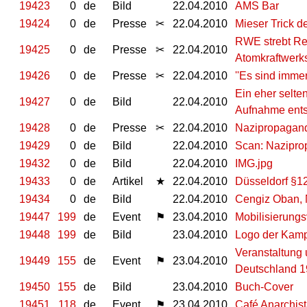
19423
0
de
Bild
22.04.2010
AMS Bar
19424
0
de
Presse
✂
22.04.2010
Mieser Trick d
RWE strebt Re
19425
0
de
Presse
✂
22.04.2010
Atomkraftwerks
19426
0
de
Presse
✂
22.04.2010
''Es sind immer
Ein eher selt
19427
0
de
Bild
22.04.2010
Aufnahme ents
19428
0
de
Presse
✂
22.04.2010
Nazipropagand
19429
0
de
Bild
22.04.2010
Scan: Nazipro
19432
0
de
Bild
22.04.2010
IMG.jpg
19433
0
de
Artikel
★
22.04.2010
Düsseldorf §1
19434
0
de
Bild
22.04.2010
Cengiz Oban, 
19447
199
de
Event
⚑
23.04.2010
Mobilisierung
19448
199
de
Bild
23.04.2010
Logo der Kam
Veranstaltung 
19449
155
de
Event
⚑
23.04.2010
Deutschland 1
19450
155
de
Bild
23.04.2010
Buch-Cover
19451
118
de
Event
⚑
23.04.2010
Café Anarchis