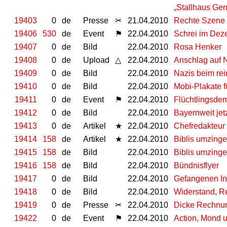
„Stallhaus Ger
19403
0
de
Presse
✂
21.04.2010
Rechte Szene 
19406
530
de
Event
⚑
22.04.2010
Schrei im Dez
19407
0
de
Bild
22.04.2010
Rosa Henker
19408
0
de
Upload
△
22.04.2010
Anschlag auf N
19409
0
de
Bild
22.04.2010
Nazis beim rei
19410
0
de
Bild
22.04.2010
Mobi-Plakate f
19411
0
de
Event
⚑
22.04.2010
Flüchtlingsdem
19412
0
de
Bild
22.04.2010
Bayernweit jet
19413
0
de
Artikel
★
22.04.2010
Chefredakteur 
19414
158
de
Artikel
★
22.04.2010
Biblis umzinge
19415
158
de
Bild
22.04.2010
Biblis umzinge
19416
158
de
Bild
22.04.2010
Bündnisflyer
19417
0
de
Bild
22.04.2010
Gefangenen In
19418
0
de
Bild
22.04.2010
Widerstand, Re
19419
0
de
Presse
✂
22.04.2010
Dicke Rechnun
19422
0
de
Event
⚑
22.04.2010
Action, Mond 