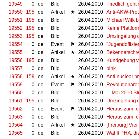
19549
0
de
Bild
26.04.2010
Friedlich geht
19550
195
de
Artikel
★
26.04.2010
Anti-AKW-Prote
19551
195
de
Bild
26.04.2010
Michael Wilk b
19552
195
de
Bild
26.04.2010
Keine Plattform
19553
195
de
Bild
26.04.2010
Umzingelung 
19554
0
de
Event
⚑
26.04.2010
"Jugendoffizie
19555
0
de
Artikel
★
26.04.2010
Bekennerschrei
19556
195
de
Bild
26.04.2010
Kundgebung v
19557
0
de
Bild
26.04.2010
pink
19558
158
en
Artikel
★
26.04.2010
Anti-nuclear pr
19559
0
de
Event
⚑
26.04.2010
Revolutionärer 
19560
0
de
Bild
26.04.2010
1. Mai 2010 Stu
19561
195
de
Bild
26.04.2010
Umzingelung 
19562
0
de
Event
⚑
26.04.2010
Heraus zum rev
19563
0
de
Bild
26.04.2010
Heraus zum rev
19564
0
de
Artikel
★
26.04.2010
[Freiburg] Vie
19565
0
de
Bild
26.04.2010
Wählt PHA, die