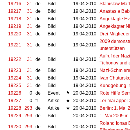
19216
31
de
Bild
19.04.2010
Stanislaw Mar
19217
31
de
Bild
19.04.2010
Anastasia Bab
19218
31
de
Bild
19.04.2010
Angeklagte Ev
19219
31
de
Bild
19.04.2010
Angeklagter Ni
19220
31
de
Bild
19.04.2010
Drei Mitglied
2009 demonstri
19221
31
de
Bild
19.04.2010
unterstützen
Aufruf der Naz
19222
31
de
Bild
19.04.2010
Tichonov und e
19223
31
de
Bild
19.04.2010
Nazi-Schmierer
19224
31
de
Bild
19.04.2010
Ivan Chutursk
19225
31
de
Bild
19.04.2010
Kundgebung i
19226
0
de
Event
⚑
20.04.2010
Rote Hilfe Sem
19227
0
fr
Artikel
★
20.04.2010
1er mai appel a
19228
293
de
Artikel
★
20.04.2010
Berlin: 1. Ma
19229
293
de
Bild
20.04.2010
1. Mai 2009 in 
Roland Ionas 
19230
293
de
Bild
20.04.2010