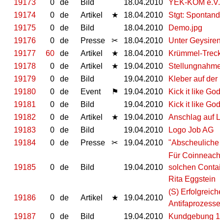
19173
0
de
Bild
18.04.2010
YEK-KOM e.V. 
19174
0
de
Artikel
★
18.04.2010
Stgt: Spontan
19175
0
de
Bild
18.04.2010
Demo.jpg
19176
0
de
Presse
✂
18.04.2010
Unter Geysire
19177
60
de
Artikel
★
18.04.2010
Krümmel-Trec
19178
0
de
Artikel
★
19.04.2010
Stellungnahme 
19179
0
de
Bild
19.04.2010
Kleber auf der
19180
0
de
Event
⚑
19.04.2010
Kick it like G
19181
0
de
Bild
19.04.2010
Kick it like G
19182
0
de
Artikel
★
19.04.2010
Anschlag auf L
19183
0
de
Bild
19.04.2010
Logo Job AG
19184
0
de
Presse
✂
19.04.2010
"Abscheuliche
Für Coinneach 
19185
0
de
Bild
19.04.2010
solchen Conta
Rita Eggstein
(S) Erfolgrei
19186
0
de
Artikel
★
19.04.2010
Antifaprozess
19187
0
de
Bild
19.04.2010
Kundgebung 1