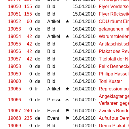
19050
155
de
Bild
15.04.2010
Flyer Vorderse
19051
155
de
Bild
15.04.2010
Flyer Rückseit
19052
60
de
Artikel
★
16.04.2010
CDU räumt Ein
19053
0
de
Bild
16.04.2010
gefangenen in
19054
42
de
Artikel
★
16.04.2010
Warum tolerier
19055
42
de
Bild
16.04.2010
Antifaschistis
19056
42
de
Bild
16.04.2010
Plakat des Re
19057
42
de
Bild
16.04.2010
Titelblatt der 
19058
0
de
Bild
16.04.2010
Felix Benneck
19059
0
de
Bild
16.04.2010
Philipp Hasse
19060
0
de
Bild
16.04.2010
Toni Kuster
19065
0
fr
Artikel
★
16.04.2010
Repression pol
Angeklagter ge
19066
0
de
Presse
✂
16.04.2010
Verfahren gege
19067
240
de
Event
⚑
16.04.2010
Zweites Bündni
19068
235
de
Event
⚑
16.04.2010
Aufruf zur Dem
19069
0
de
Bild
16.04.2010
Demo Plakat: 