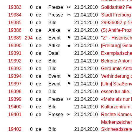
19383
0
de
Presse
✂
21.04.2010
Solidarität? F
19384
0
de
Presse
✂
21.04.2010
Stadt Freiburg
19385
0
de
Bild
21.04.2010
29936082-p-5
19386
0
de
Artikel
★
21.04.2010
(S) Antifa-Pro
19389
294
de
Event
⚑
21.04.2010
"Z" - Historisc
19390
0
de
Artikel
★
21.04.2010
[Freiburg] Ge
19391
0
de
Datei
21.04.2010
Exemplarische
19392
0
de
Bild
21.04.2010
Befreite Anton
19393
0
de
Bild
21.04.2010
Geräumte Anto
19394
0
de
Event
⚑
21.04.2010
Verhinderung 
19397
0
de
Event
⚑
21.04.2010
[Ulm] Straßen
19398
0
de
Bild
21.04.2010
essen für alle.
19399
0
de
Presse
✂
21.04.2010
«Mehr als nur 
19400
0
de
Bild
21.04.2010
Kulturzentrum
19401
0
de
Presse
✂
21.04.2010
Rechte Kamera
Markenzeichen:
19402
0
de
Bild
21.04.2010
Skinheadszene