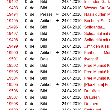
19492
0
de
Bild
24.04.2010
Infoladen Garte
19493
0
de
Bild
24.04.2010
Wessen Straße 
19494
0
de
Presse
✂
24.04.2010
Nazis dürfen 
19495
0
de
Artikel
★
24.04.2010
Bochum: Soli-Gr
19496
0
de
Bild
24.04.2010
Solidarität...
19497
0
de
Bild
24.04.2010
Solidarität mit
19498
0
de
Bild
24.04.2010
Solidarität mit
19499
0
de
Bild
24.04.2010
...mit den russ
19500
0
de
Artikel
★
24.04.2010
Freiheit für M
19501
0
de
Datei
24.04.2010
flyer.pdf
19502
0
de
Bild
24.04.2010
Free Mumia! 
19503
0
de
Bild
24.04.2010
Free Mumia! 
19504
0
de
Bild
24.04.2010
Free Mumia! 
19505
0
de
Artikel
★
24.04.2010
[Pforzheim] Fr
19506
0
de
Bild
24.04.2010
Draußen
19507
0
de
Bild
24.04.2010
Draußen
19508
0
de
Bild
24.04.2010
Drinnen