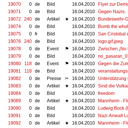
19070
0
de
Bild
16.04.2010
Flyer zur Dem
19071
0
de
Bild
16.04.2010
Gegen Nazis.
19072
240
de
Artikel
★
16.04.2010
Bundeswehr-Gel
19074
0
de
Bild
16.04.2010
Bomb the whole
19075
0
fr
Bild
16.04.2010
San Cristobal
19076
240
de
Bild
16.04.2010
logo.gif.jpeg
19078
0
de
Event
⚑
16.04.2010
Zwischen ¡No P
19079
0
de
Bild
16.04.2010
no_pasaran_0
19080
118
de
Event
⚑
16.04.2010
Gegen die Zum
19081
118
de
Bild
16.04.2010
veranstaltungsr
19082
0
de
Presse
✂
16.04.2010
Unterstützung 
19083
0
de
Artikel
★
16.04.2010
Sind die Vulka
19084
0
de
Bild
16.04.2010
freedom
19089
0
de
Artikel
★
16.04.2010
Mannheim - Fl
19090
0
de
Bild
16.04.2010
Ludwig Bock (l
19091
0
de
Bild
16.04.2010
Nazi-Anwalt L
19092
0
de
Artikel
★
16.04.2010
Mannheim - Fl