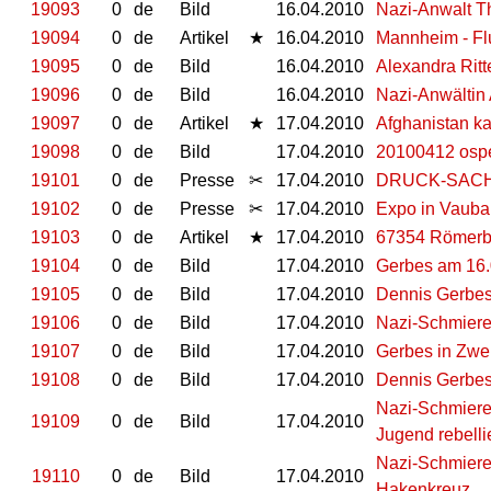
19093
0
de
Bild
16.04.2010
Nazi-Anwalt T
19094
0
de
Artikel
★
16.04.2010
Mannheim - Flu
19095
0
de
Bild
16.04.2010
Alexandra Ritt
19096
0
de
Bild
16.04.2010
Nazi-Anwältin 
19097
0
de
Artikel
★
17.04.2010
Afghanistan ka
19098
0
de
Bild
17.04.2010
20100412 ospe
19101
0
de
Presse
✂
17.04.2010
DRUCK-SACHE
19102
0
de
Presse
✂
17.04.2010
Expo in Vauba
19103
0
de
Artikel
★
17.04.2010
67354 Römerbe
19104
0
de
Bild
17.04.2010
Gerbes am 16.
19105
0
de
Bild
17.04.2010
Dennis Gerbes
19106
0
de
Bild
17.04.2010
Nazi-Schmierer
19107
0
de
Bild
17.04.2010
Gerbes in Zwe
19108
0
de
Bild
17.04.2010
Dennis Gerbes
Nazi-Schmiere
19109
0
de
Bild
17.04.2010
Jugend rebellie
Nazi-Schmierer
19110
0
de
Bild
17.04.2010
Hakenkreuz