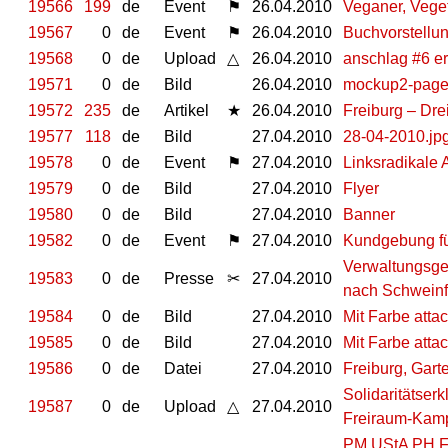
19566
199
de
Event
⚑
26.04.2010
Veganer, Veget
19567
0
de
Event
⚑
26.04.2010
Buchvorstellu
19568
0
de
Upload
△
26.04.2010
anschlag #6 e
19571
0
de
Bild
26.04.2010
mockup2-page
19572
235
de
Artikel
★
26.04.2010
Freiburg – Dre
19577
118
de
Bild
27.04.2010
28-04-2010.jp
19578
0
de
Event
⚑
27.04.2010
Linksradikale
19579
0
de
Bild
27.04.2010
Flyer
19580
0
de
Bild
27.04.2010
Banner
19582
0
de
Event
⚑
27.04.2010
Kundgebung für
Verwaltungsge
19583
0
de
Presse
✂
27.04.2010
nach Schwein
19584
0
de
Bild
27.04.2010
Mit Farbe atta
19585
0
de
Bild
27.04.2010
Mit Farbe attac
19586
0
de
Datei
27.04.2010
Freiburg, Garte
Solidaritätser
19587
0
de
Upload
△
27.04.2010
Freiraum-Kamp
PM UStA PH Fre