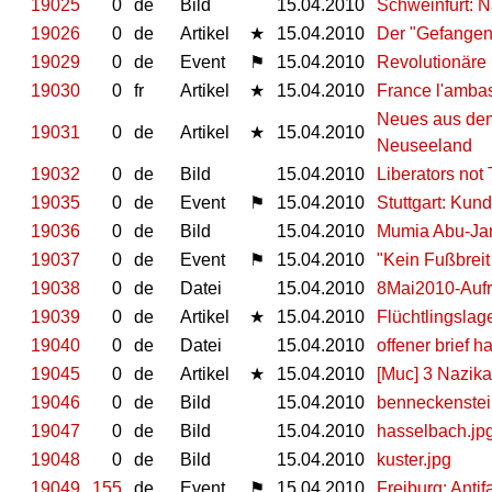
19025
0
de
Bild
15.04.2010
Schweinfurt: 
19026
0
de
Artikel
★
15.04.2010
Der "Gefangen
19029
0
de
Event
⚑
15.04.2010
Revolutionäre
19030
0
fr
Artikel
★
15.04.2010
France l'ambas
Neues aus dem
19031
0
de
Artikel
★
15.04.2010
Neuseeland
19032
0
de
Bild
15.04.2010
Liberators not
19035
0
de
Event
⚑
15.04.2010
Stuttgart: Kun
19036
0
de
Bild
15.04.2010
Mumia Abu-Ja
19037
0
de
Event
⚑
15.04.2010
"Kein Fußbrei
19038
0
de
Datei
15.04.2010
8Mai2010-Aufr
19039
0
de
Artikel
★
15.04.2010
Flüchtlingslag
19040
0
de
Datei
15.04.2010
offener brief h
19045
0
de
Artikel
★
15.04.2010
[Muc] 3 Nazika
19046
0
de
Bild
15.04.2010
benneckenstei
19047
0
de
Bild
15.04.2010
hasselbach.jp
19048
0
de
Bild
15.04.2010
kuster.jpg
19049
155
de
Event
⚑
15.04.2010
Freiburg: Anti