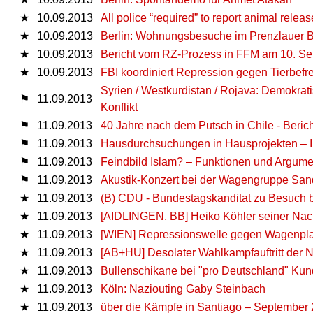
★
10.09.2013
All police “required” to report animal releas
★
10.09.2013
Berlin: Wohnungsbesuche im Prenzlauer 
★
10.09.2013
Bericht vom RZ-Prozess in FFM am 10. Sept
★
10.09.2013
FBI koordiniert Repression gegen Tierbefr
Syrien / Westkurdistan / Rojava: Demokrat
⚑
11.09.2013
Konflikt
⚑
11.09.2013
40 Jahre nach dem Putsch in Chile - Beric
⚑
11.09.2013
Hausdurchsuchungen in Hausprojekten – I
⚑
11.09.2013
Feindbild Islam? – Funktionen und Argume
⚑
11.09.2013
Akustik-Konzert bei der Wagengruppe San
★
11.09.2013
(B) CDU - Bundestagskanditat zu Besuch 
★
11.09.2013
[AIDLINGEN, BB] Heiko Köhler seiner Nac
★
11.09.2013
[WIEN] Repressionswelle gegen Wagenplatz
★
11.09.2013
[AB+HU] Desolater Wahlkampfauftritt der 
★
11.09.2013
Bullenschikane bei "pro Deutschland" Ku
★
11.09.2013
Köln: Naziouting Gaby Steinbach
★
11.09.2013
über die Kämpfe in Santiago – September