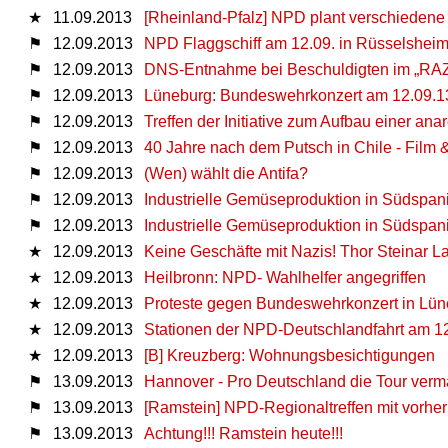
★
11.09.2013
[Rheinland-Pfalz] NPD plant verschiedene
⚑
12.09.2013
NPD Flaggschiff am 12.09. in Rüsselsheim
⚑
12.09.2013
DNS-Entnahme bei Beschuldigten im „RAZ-
⚑
12.09.2013
Lüneburg: Bundeswehrkonzert am 12.09.1
⚑
12.09.2013
Treffen der Initiative zum Aufbau einer ana
⚑
12.09.2013
40 Jahre nach dem Putsch in Chile - Film 
⚑
12.09.2013
(Wen) wählt die Antifa?
⚑
12.09.2013
Industrielle Gemüseproduktion in Südspan
⚑
12.09.2013
Industrielle Gemüseproduktion in Südspan
★
12.09.2013
Keine Geschäfte mit Nazis! Thor Steinar L
★
12.09.2013
Heilbronn: NPD- Wahlhelfer angegriffen
★
12.09.2013
Proteste gegen Bundeswehrkonzert in Lü
★
12.09.2013
Stationen der NPD-Deutschlandfahrt am 12
★
12.09.2013
[B] Kreuzberg: Wohnungsbesichtigungen
⚑
13.09.2013
Hannover - Pro Deutschland die Tour verm
⚑
13.09.2013
[Ramstein] NPD-Regionaltreffen mit vorhe
⚑
13.09.2013
Achtung!!! Ramstein heute!!!