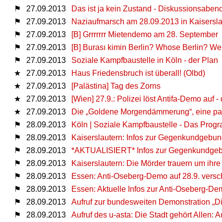
⚑
27.09.2013
Das ist ja kein Zustand - Diskussionsabend
⚑
27.09.2013
Naziaufmarsch am 28.09.2013 in Kaisersla
⚑
27.09.2013
[B] Grrrrrrr Mietendemo am 28. September
⚑
27.09.2013
[B] Burası kimin Berlin? Whose Berlin? We
⚑
27.09.2013
Soziale Kampfbaustelle in Köln - der Plan
★
27.09.2013
Haus Friedensbruch ist überall! (Olbd)
★
27.09.2013
[Palästina] Tag des Zorns
★
27.09.2013
[Wien] 27.9.: Polizei löst Antifa-Demo auf
★
27.09.2013
Die „Goldene Morgendämmerung“, eine parl
⚑
28.09.2013
Köln | Soziale Kampfbaustelle - Das Prog
⚑
28.09.2013
Kaiserslautern: Infos zur Gegenkundgebu
⚑
28.09.2013
*AKTUALISIERT* Infos zur Gegenkundge
⚑
28.09.2013
Kaiserslautern: Die Mörder trauern um ihre
⚑
28.09.2013
Essen: Anti-Oseberg-Demo auf 28.9. vers
⚑
28.09.2013
Essen: Aktuelle Infos zur Anti-Oseberg-D
⚑
28.09.2013
Aufruf zur bundesweiten Demonstration „Die 
⚑
28.09.2013
Aufruf des u-asta: Die Stadt gehört Allen: 