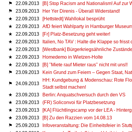
⚑
22.09.2013
[B] Stop Racism and Nationalism! Auf zur Wa
⚑
23.09.2013
Her Yer Direnis - Überall Widerstand!
★
22.09.2013
[Hettstedt] Wahllokal besprüht
★
22.09.2013
AfD feiert Wahlparty in Hamburger Museu
★
22.09.2013
[Fr] Platz-Besetzung geht weiter!
★
22.09.2013
Italien, No TAV : Halte die Klappe so frisst
★
22.09.2013
[Westbank] Bürgerkriegsähnliche Zustände
★
22.09.2013
Homedemo in Wietzen-Holte
★
22.09.2013
[B] "Miete rauf Mieter raus" nicht mit uns!!
⚑
23.09.2013
Kein Grund zum Feiern – Gegen Staat, Nat
HH: Kundgebung & Modenschau: Rote Flora
⚑
24.09.2013
Stadt selbst machen!
★
23.09.2013
Berlin: Anquatschversuch durch den VS
★
23.09.2013
(FR) Soliconvoi für Platzbesetzung
★
23.09.2013
[KA] Flüchtlingscamp vor der LEA - Hinte
★
23.09.2013
[B] Zu den Razzien vom 14.08.13
⚑
25.09.2013
Infoveranstaltung: Die Einheitsfeier in Stut