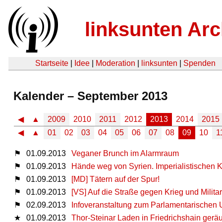
linksunten Arc
Startseite
|
Idee
|
Moderation
|
linksunten
|
Spenden
Kalender – September 2013
◀
▲
2009
2010
2011
2012
2013
2014
2015
◀
▲
01
02
03
04
05
06
07
08
09
10
1
⚑
01.09.2013
Veganer Brunch im Alarmraum
⚑
01.09.2013
Hände weg von Syrien. Imperialistischen K
⚑
01.09.2013
[MD] Tätern auf der Spur!
⚑
01.09.2013
[VS] Auf die Straße gegen Krieg und Milita
⚑
02.09.2013
Infoveranstaltung zum Parlamentarischen
★
01.09.2013
Thor-Steinar Laden in Friedrichshain gerä