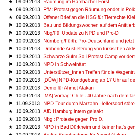
★
09.09.2013
Räumung im Hambacher Forst
★
09.09.2013
FfM: Protest gegen Räumung endet in Poli
★
09.09.2013
Offener Brief an die HSG für Tierrechte Kie
⚑
10.09.2013
Bau und Bildungswochen auf dem Antitier
⚑
10.09.2013
Nbg/Fü: Update zu NPD und Pro-D
⚑
10.09.2013
Nürnberg/Fürth: Pro-Deutschland und jet
⚑
10.09.2013
Drohende Auslieferung von türkischen Aktiv
⚑
10.09.2013
Schwarze Sulm Soli Protest-Camp vor de
⚑
10.09.2013
NPD in Schweinfurt
⚑
10.09.2013
Unterstützer_innen Treffen für die Wagentr
⚑
10.09.2013
[DÜW] NPD-Kundgebung ab 17 Uhr auf de
⚑
10.09.2013
Demo für Ahmet Atakan
⚑
10.09.2013
[MA] Vortrag: Chile - 40 Jahre nach dem fa
⚑
11.09.2013
NPD-Tour durch Marzahn-Hellersdorf störe
★
10.09.2013
AfD Hamburg intern geleakt
★
10.09.2013
Nbg.: Proteste gegen Pro D.
★
10.09.2013
NPD in Bad Dürkheim und keiner hat’s gem
★
10.09.2013
Berlin: Spontandemo für Ahmet Atakan