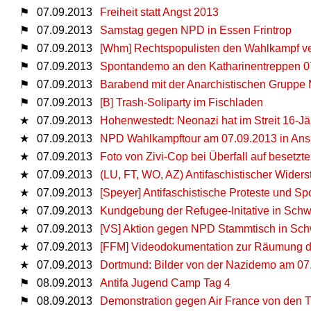
⚑
07.09.2013
Freiheit statt Angst 2013
⚑
07.09.2013
Samstag gegen NPD in Essen Frintrop
⚑
07.09.2013
[Whm] Rechtspopulisten den Wahlkampf v
⚑
07.09.2013
Spontandemo an den Katharinentreppen 0
⚑
07.09.2013
Barabend mit der Anarchistischen Grupp
⚑
07.09.2013
[B] Trash-Soliparty im Fischladen
★
07.09.2013
Hohenwestedt: Neonazi hat im Streit 16-Jä
★
07.09.2013
NPD Wahlkampftour am 07.09.2013 in An
★
07.09.2013
Foto von Zivi-Cop bei Überfall auf besetz
★
07.09.2013
(LU, FT, WO, AZ) Antifaschistischer Wide
★
07.09.2013
[Speyer] Antifaschistische Proteste und
★
07.09.2013
Kundgebung der Refugee-Initative in Sc
★
07.09.2013
[VS] Aktion gegen NPD Stammtisch in Sc
★
07.09.2013
[FFM] Videodokumentation zur Räumung des
★
07.09.2013
Dortmund: Bilder von der Nazidemo am 07
⚑
08.09.2013
Antifa Jugend Camp Tag 4
⚑
08.09.2013
Demonstration gegen Air France von den Ti