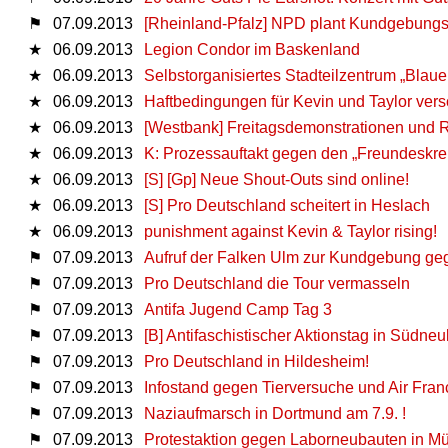
⚑
07.09.2013
[Rheinland-Pfalz] NPD plant Kundgebung
★
06.09.2013
Legion Condor im Baskenland
★
06.09.2013
Selbstorganisiertes Stadteilzentrum „Blauer
★
06.09.2013
Haftbedingungen für Kevin und Taylor versc
★
06.09.2013
[Westbank] Freitagsdemonstrationen und R
★
06.09.2013
K: Prozessauftakt gegen den „Freundeskr
★
06.09.2013
[S] [Gp] Neue Shout-Outs sind online!
★
06.09.2013
[S] Pro Deutschland scheitert in Heslach
★
06.09.2013
punishment against Kevin & Taylor rising!
⚑
07.09.2013
Aufruf der Falken Ulm zur Kundgebung ge
⚑
07.09.2013
Pro Deutschland die Tour vermasseln
⚑
07.09.2013
Antifa Jugend Camp Tag 3
⚑
07.09.2013
[B] Antifaschistischer Aktionstag in Südneu
⚑
07.09.2013
Pro Deutschland in Hildesheim!
⚑
07.09.2013
Infostand gegen Tierversuche und Air Fra
⚑
07.09.2013
Naziaufmarsch in Dortmund am 7.9. !
⚑
07.09.2013
Protestaktion gegen Laborneubauten in M