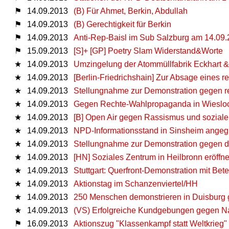
⚑
14.09.2013
(B) Für Ahmet, Berkin, Abdullah
⚑
14.09.2013
(B) Gerechtigkeit für Berkin
⚑
14.09.2013
Anti-Rep-Baisl im Sub Salzburg am 14.09
⚑
15.09.2013
[S]+ [GP] Poetry Slam Widerstand&Worte
★
14.09.2013
Umzingelung der Atommüllfabrik Eckhart 
★
14.09.2013
[Berlin-Friedrichshain] Zur Absage eines
★
14.09.2013
Stellungnahme zur Demonstration gegen re
★
14.09.2013
Gegen Rechte-Wahlpropaganda in Wieslo
★
14.09.2013
[B] Open Air gegen Rassismus und sozial
★
14.09.2013
NPD-Informationsstand in Sinsheim angegr
★
14.09.2013
Stellungnahme zur Demonstration gegen d
★
14.09.2013
[HN] Soziales Zentrum in Heilbronn eröffne
★
14.09.2013
Stuttgart: Querfront-Demonstration mit Bete
★
14.09.2013
Aktionstag im Schanzenviertel/HH
★
14.09.2013
250 Menschen demonstrieren in Duisburg g
★
14.09.2013
(VS) Erfolgreiche Kundgebungen gegen N
⚑
16.09.2013
Aktionszug "Klassenkampf statt Weltkrieg"