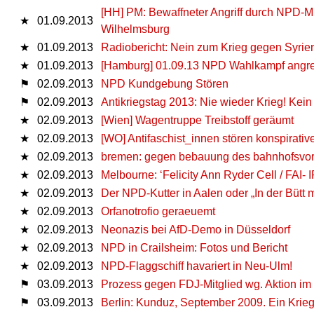
[HH] PM: Bewaffneter Angriff durch NPD-M
★
01.09.2013
Wilhelmsburg
★
01.09.2013
Radiobericht: Nein zum Krieg gegen Syrie
★
01.09.2013
[Hamburg] 01.09.13 NPD Wahlkampf angre
⚑
02.09.2013
NPD Kundgebung Stören
⚑
02.09.2013
Antikriegstag 2013: Nie wieder Krieg! Kein 
★
02.09.2013
[Wien] Wagentruppe Treibstoff geräumt
★
02.09.2013
[WO] Antifaschist_innen stören konspirativ
★
02.09.2013
bremen: gegen bebauung des bahnhofsvor
★
02.09.2013
Melbourne: ‘Felicity Ann Ryder Cell / FAI- 
★
02.09.2013
Der NPD-Kutter in Aalen oder „In der Bütt 
★
02.09.2013
Orfanotrofio geraeuemt
★
02.09.2013
Neonazis bei AfD-Demo in Düsseldorf
★
02.09.2013
NPD in Crailsheim: Fotos und Bericht
★
02.09.2013
NPD-Flaggschiff havariert in Neu-Ulm!
⚑
03.09.2013
Prozess gegen FDJ-Mitglied wg. Aktion 
⚑
03.09.2013
Berlin: Kunduz, September 2009. Ein Krie