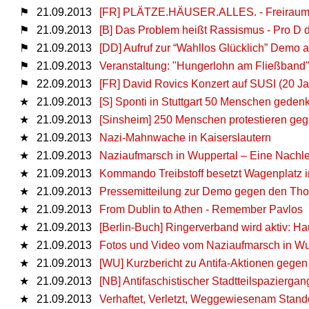
⚑
21.09.2013
[FR] PLÄTZE.HÄUSER.ALLES. - Freirau
⚑
21.09.2013
[B] Das Problem heißt Rassismus - Pro D d
⚑
21.09.2013
[DD] Aufruf zur “Wahllos Glücklich” Demo 
⚑
21.09.2013
Veranstaltung: "Hungerlohn am Fließband
⚑
22.09.2013
[FR] David Rovics Konzert auf SUSI (20 Ja
★
21.09.2013
[S] Sponti in Stuttgart 50 Menschen geden
★
21.09.2013
[Sinsheim] 250 Menschen protestieren ge
★
21.09.2013
Nazi-Mahnwache in Kaiserslautern
★
21.09.2013
Naziaufmarsch in Wuppertal – Eine Nachl
★
21.09.2013
Kommando Treibstoff besetzt Wagenplatz i
★
21.09.2013
Pressemitteilung zur Demo gegen den Tho
★
21.09.2013
From Dublin to Athen - Remember Pavlos
★
21.09.2013
[Berlin-Buch] Ringerverband wird aktiv: H
★
21.09.2013
Fotos und Video vom Naziaufmarsch in Wu
★
21.09.2013
[WU] Kurzbericht zu Antifa-Aktionen gege
★
21.09.2013
[NB] Antifaschistischer Stadtteilspazierg
★
21.09.2013
Verhaftet, Verletzt, Weggewiesenam Stand