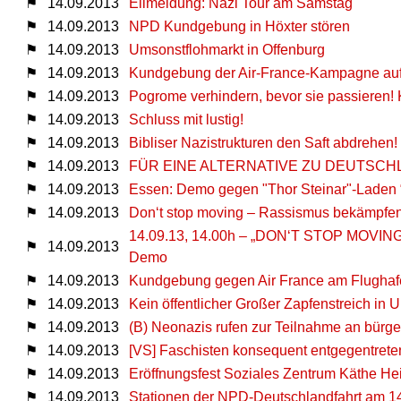
⚑
14.09.2013
Eilmeldung: Nazi Tour am Samstag
⚑
14.09.2013
NPD Kundgebung in Höxter stören
⚑
14.09.2013
Umsonstflohmarkt in Offenburg
⚑
14.09.2013
Kundgebung der Air-France-Kampagne auf 
⚑
14.09.2013
Pogrome verhindern, bevor sie passieren! K
⚑
14.09.2013
Schluss mit lustig!
⚑
14.09.2013
Bibliser Nazistrukturen den Saft abdrehen!
⚑
14.09.2013
FÜR EINE ALTERNATIVE ZU DEUTSCHLAND
⚑
14.09.2013
Essen: Demo gegen "Thor Steinar"-Laden 
⚑
14.09.2013
Don‘t stop moving – Rassismus bekämpfen,
14.09.13, 14.00h – „DON‘T STOP MOVING 
⚑
14.09.2013
Demo
⚑
14.09.2013
Kundgebung gegen Air France am Flugha
⚑
14.09.2013
Kein öffentlicher Großer Zapfenstreich in 
⚑
14.09.2013
(B) Neonazis rufen zur Teilnahme an bürge
⚑
14.09.2013
[VS] Faschisten konsequent entgegentrete
⚑
14.09.2013
Eröffnungsfest Soziales Zentrum Käthe He
⚑
14.09.2013
Stationen der NPD-Deutschlandfahrt am 14