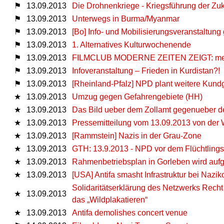
⚑
13.09.2013
Die Drohnenkriege - Kriegsführung der Zuk
⚑
13.09.2013
Unterwegs in Burma/Myanmar
⚑
13.09.2013
[Bo] Info- und Mobilisierungsveranstaltu
⚑
13.09.2013
1. Alternatives Kulturwochenende
⚑
13.09.2013
FILMCLUB MODERNE ZEITEN ZEIGT: mes
⚑
13.09.2013
Infoveranstaltung – Frieden in Kurdistan?!
⚑
13.09.2013
[Rheinland-Pfalz] NPD plant weitere Kun
★
13.09.2013
Umzug gegen Gefahrengebiete (HH)
★
13.09.2013
Das Bild ueber dem Zollamt gegenueber d
★
13.09.2013
Pressemitteilung vom 13.09.2013 von der
★
13.09.2013
[Rammstein] Nazis in der Grau-Zone
★
13.09.2013
GTH: 13.9.2013 - NPD vor dem Flüchtling
★
13.09.2013
Rahmenbetriebsplan in Gorleben wird aufgeh
★
13.09.2013
[USA] Antifa smasht Infrastruktur bei Nazi
Solidaritätserklärung des Netzwerks Recht
★
13.09.2013
das „Wildplakatieren“
★
13.09.2013
Antifa demolishes concert venue