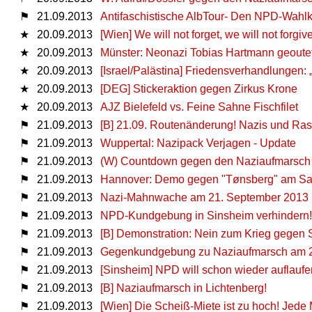
⚑
21.09.2013
Antifaschistische AlbTour- Den NPD-Wahlk
★
20.09.2013
[Wien] We will not forget, we will not forg
★
20.09.2013
Münster: Neonazi Tobias Hartmann geoute
★
20.09.2013
[Israel/Palästina] Friedensverhandlungen: 
★
20.09.2013
[DEG] Stickeraktion gegen Zirkus Krone
★
20.09.2013
AJZ Bielefeld vs. Feine Sahne Fischfilet
⚑
21.09.2013
[B] 21.09. Routenänderung! Nazis und Ras
⚑
21.09.2013
Wuppertal: Nazipack Verjagen - Update
⚑
21.09.2013
(W) Countdown gegen den Naziaufmarsch 
⚑
21.09.2013
Hannover: Demo gegen "Tønsberg" am S
⚑
21.09.2013
Nazi-Mahnwache am 21. September 2013 i
⚑
21.09.2013
NPD-Kundgebung in Sinsheim verhindern!
⚑
21.09.2013
[B] Demonstration: Nein zum Krieg gegen S
⚑
21.09.2013
Gegenkundgebung zu Naziaufmarsch am 21
⚑
21.09.2013
[Sinsheim] NPD will schon wieder auflaufe
⚑
21.09.2013
[B] Naziaufmarsch in Lichtenberg!
⚑
21.09.2013
[Wien] Die Scheiß-Miete ist zu hoch! Jede 