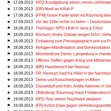
⚑
17.09.2013
NPD-Kundgebung stören,nerven,verhinde
★
17.09.2013
[GR] Mord an Killah P
★
17.09.2013
[FFM] Grüne Partei wirbt mit Räumung bes
★
17.09.2013
Vor der Zelle nichts zu holen – Deutschla
⚑
18.09.2013
Thüringen: NPD-LKW in Jena & Erfurt
⚑
18.09.2013
Bochum: Andre Zimmer wegen NSU- Verherr
⚑
18.09.2013
Einladung zum Pressegespräch und zur Pr
⚑
18.09.2013
Refugee-Manifestation and Demonstration
⚑
18.09.2013
Wöchentliche Demo: Lampedusa in Hamburg
⚑
18.09.2013
Offenes Treffen gegen Krieg und Militarisi
★
18.09.2013
[MR] Hausbesuch bei Neonazi
★
18.09.2013
FR: Neonazi Sascha Hiller in der Nachbars
★
18.09.2013
Demo und Ausschreitungen in Athen
★
18.09.2013
Düsseldorf und Köln: Antifa-Aktionen in Sol
★
18.09.2013
Oldenburg: Räumung Haus Friedensbruch
⚑
19.09.2013
NPD-Tour stören! Nazihetze stoppen!
⚑
19.09.2013
[FR] Action Days gegen Vertreibungspoliti