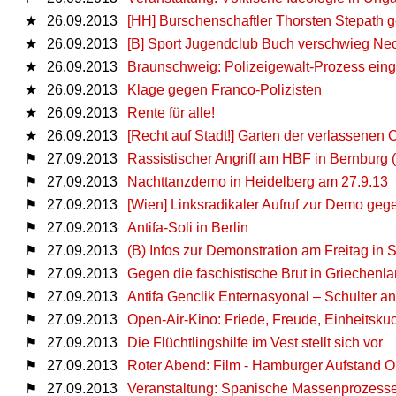
★
26.09.2013
[HH] Burschenschaftler Thorsten Stepath g
★
26.09.2013
[B] Sport Jugendclub Buch verschwieg Ne
★
26.09.2013
Braunschweig: Polizeigewalt-Prozess einge
★
26.09.2013
Klage gegen Franco-Polizisten
★
26.09.2013
Rente für alle!
★
26.09.2013
[Recht auf Stadt!] Garten der verlassenen O
⚑
27.09.2013
Rassistischer Angriff am HBF in Bernburg 
⚑
27.09.2013
Nachttanzdemo in Heidelberg am 27.9.13
⚑
27.09.2013
[Wien] Linksradikaler Aufruf zur Demo g
⚑
27.09.2013
Antifa-Soli in Berlin
⚑
27.09.2013
(B) Infos zur Demonstration am Freitag in 
⚑
27.09.2013
Gegen die faschistische Brut in Griechenla
⚑
27.09.2013
Antifa Genclik Enternasyonal – Schulter 
⚑
27.09.2013
Open-Air-Kino: Friede, Freude, Einheitsku
⚑
27.09.2013
Die Flüchtlingshilfe im Vest stellt sich vor
⚑
27.09.2013
Roter Abend: Film - Hamburger Aufstand O
⚑
27.09.2013
Veranstaltung: Spanische Massenprozesse