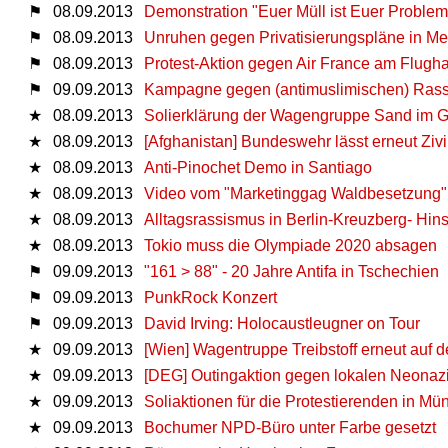
⚑
08.09.2013
Demonstration "Euer Müll ist Euer Problem"
⚑
08.09.2013
Unruhen gegen Privatisierungspläne in Me
⚑
08.09.2013
Protest-Aktion gegen Air France am Flugh
⚑
09.09.2013
Kampagne gegen (antimuslimischen) Ras
★
08.09.2013
Solierklärung der Wagengruppe Sand im G
★
08.09.2013
[Afghanistan] Bundeswehr lässt erneut Ziv
★
08.09.2013
Anti-Pinochet Demo in Santiago
★
08.09.2013
Video vom "Marketinggag Waldbesetzung"
★
08.09.2013
Alltagsrassismus in Berlin-Kreuzberg- Hin
★
08.09.2013
Tokio muss die Olympiade 2020 absagen
⚑
09.09.2013
"161 > 88" - 20 Jahre Antifa in Tschechien
⚑
09.09.2013
PunkRock Konzert
⚑
09.09.2013
David Irving: Holocaustleugner on Tour
★
09.09.2013
[Wien] Wagentruppe Treibstoff erneut auf d
★
09.09.2013
[DEG] Outingaktion gegen lokalen Neonaz
★
09.09.2013
Soliaktionen für die Protestierenden in M
★
09.09.2013
Bochumer NPD-Büro unter Farbe gesetzt