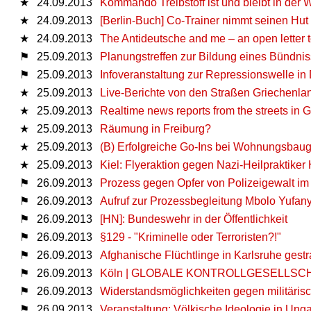
★
24.09.2013
Kommando Treibstoff ist und bleibt in der W
★
24.09.2013
[Berlin-Buch] Co-Trainer nimmt seinen Hut
★
24.09.2013
The Antideutsche and me – an open letter t
⚑
25.09.2013
Planungstreffen zur Bildung eines Bündni
⚑
25.09.2013
Infoveranstaltung zur Repressionswelle in
★
25.09.2013
Live-Berichte von den Straßen Griechenla
★
25.09.2013
Realtime news reports from the streets in 
★
25.09.2013
Räumung in Freiburg?
★
25.09.2013
(B) Erfolgreiche Go-Ins bei Wohnungsbaug
★
25.09.2013
Kiel: Flyeraktion gegen Nazi-Heilpraktiker
⚑
26.09.2013
Prozess gegen Opfer von Polizeigewalt im
⚑
26.09.2013
Aufruf zur Prozessbegleitung Mbolo Yufany
⚑
26.09.2013
[HN]: Bundeswehr in der Öffentlichkeit
⚑
26.09.2013
§129 - "Kriminelle oder Terroristen?!"
⚑
26.09.2013
Afghanische Flüchtlinge in Karlsruhe gest
⚑
26.09.2013
Köln | GLOBALE KONTROLLGESELLSCHAFT 
⚑
26.09.2013
Widerstandsmöglichkeiten gegen militärisch
⚑
26.09.2013
Veranstaltung: Völkische Ideologie in Ung