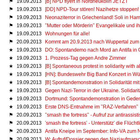
⚑
19.09.2013
[B] NPD flyert in Nordneukölln JETZT
⚑
19.09.2013
[DD] NPD-Tour stören! Nazihetze stoppen!
⚑
19.09.2013
Neonaziterror in Griechenland! Soli in Ha
⚑
19.09.2013
"Mutter oder Mörderin" Evangelikale und ih
⚑
19.09.2013
Wohnungen für alle!
⚑
20.09.2013
Kommt am 20.9.2013 nach Wuppertal zum 
★
19.09.2013
DO: Spontandemo nach Mord an Antifa in
★
19.09.2013
1. Prozess-Tag gegen Andre Zimmer
★
19.09.2013
[B] Spontaneous protest in solidarity with a
★
19.09.2013
[HN]: Bundeswehr Big Band Konzert in Wüs
★
19.09.2013
[B] Spontandemonstration in Solidarität mit
★
19.09.2013
Gegen Nazi-Terror in der Ukraine. Solidari
★
19.09.2013
Dortmund: Spontandemonstration in Gede
★
19.09.2013
Erste DNS-Entnahme im "RAZ-Verfahren"
⚑
20.09.2013
"smash the fortress" - Aufruf zur antirassi
⚑
20.09.2013
'smash the fortress' - Unterstütz' die Flüc
⚑
20.09.2013
Antifa Kneipe im September: Info-VA zum N
⚑
20.09.2013
W: Aufruf/Dossier gegen den Naziaufmars