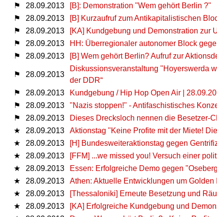
⚑
28.09.2013
[B]: Demonstration "Wem gehört Berlin ?"
⚑
28.09.2013
[B] Kurzaufruf zum Antikapitalistischen Bl
⚑
28.09.2013
[KA] Kundgebung und Demonstration zur U
⚑
28.09.2013
HH: Überregionaler autonomer Block geg
⚑
28.09.2013
[B] Wem gehört Berlin? Aufruf zur Aktions
Diskussionsveranstaltung "Hoyerswerda w
⚑
28.09.2013
der DDR“
⚑
28.09.2013
Kundgebung / Hip Hop Open Air | 28.09.201
⚑
28.09.2013
"Nazis stoppen!" - Antifaschistisches Konz
⚑
28.09.2013
Dieses Drecksloch nennen die Besetzer-C
★
28.09.2013
Aktionstag "Keine Profite mit der Miete! Die
★
28.09.2013
[H] Bundesweiteraktionstag gegen Gentrifi
★
28.09.2013
[FFM] ...we missed you! Versuch einer po
★
28.09.2013
Essen: Erfolgreiche Demo gegen "Oseber
★
28.09.2013
Athen: Aktuelle Entwicklungen um Golde
★
28.09.2013
[Thessaloniki] Erneute Besetzung und Räu
★
28.09.2013
[KA] Erfolgreiche Kundgebung und Demonstr