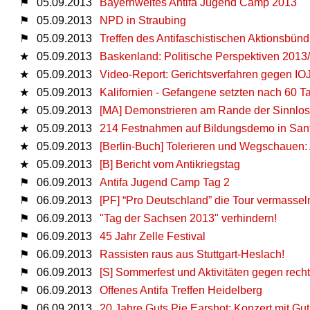
⚑
05.09.2013
Bayernweites Antifa Jugend Camp 2013
⚑
05.09.2013
NPD in Straubing
⚑
05.09.2013
Treffen des Antifaschistischen Aktionsbün
★
05.09.2013
Baskenland: Politische Perspektiven 2013
★
05.09.2013
Video-Report: Gerichtsverfahren gegen IO
★
05.09.2013
Kalifornien - Gefangene setzten nach 60 T
★
05.09.2013
[MA] Demonstrieren am Rande der Sinnlos
★
05.09.2013
214 Festnahmen auf Bildungsdemo in San
★
05.09.2013
[Berlin-Buch] Tolerieren und Wegschauen:
★
05.09.2013
[B] Bericht vom Antikriegstag
⚑
06.09.2013
Antifa Jugend Camp Tag 2
⚑
06.09.2013
[PF] “Pro Deutschland” die Tour vermassel
⚑
06.09.2013
"Tag der Sachsen 2013" verhindern!
⚑
06.09.2013
45 Jahr Zelle Festival
⚑
06.09.2013
Rassisten raus aus Stuttgart-Heslach!
⚑
06.09.2013
[S] Sommerfest und Aktivitäten gegen rech
⚑
06.09.2013
Offenes Antifa Treffen Heidelberg
⚑
06.09.2013
20 Jahre Guts Pie Earshot: Konzert mit Gu