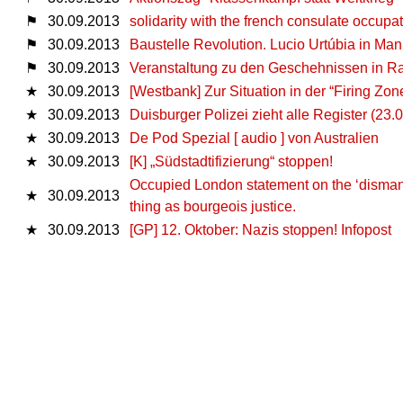
⚑
30.09.2013
solidarity with the french consulate occupa
⚑
30.09.2013
Baustelle Revolution. Lucio Urtúbia in Ma
⚑
30.09.2013
Veranstaltung zu den Geschehnissen in R
★
30.09.2013
[Westbank] Zur Situation in der “Firing Zon
★
30.09.2013
Duisburger Polizei zieht alle Register (23.0
★
30.09.2013
De Pod Spezial [ audio ] von Australien
★
30.09.2013
[K] „Südstadtifizierung“ stoppen!
Occupied London statement on the ‘dismantl
★
30.09.2013
thing as bourgeois justice.
★
30.09.2013
[GP] 12. Oktober: Nazis stoppen! Infopost