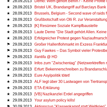
★
28.09.2013
Demo: Wem gehört Berlin? - Keine Profite m
★
28.09.2013
Bristol UK, Brandangriff auf Barclays Bank
★
28.09.2013
Brussels, Belgium - Second wave of raids 
★
28.09.2013
Grußbotschaft von Olli R. zur Veranstaltu
★
28.09.2013
[K] Resümee Soziale Kampfbaustelle
★
28.09.2013
Laute Demo "Die Stadt gehört Allen. Keine 
★
28.09.2013
Erfolgreicher Protest gegen Naziaufmarsch
⚑
29.09.2013
Großer Hallenflohmarkt im Exzess Frankfurt 
⚑
29.09.2013
Guy Fawkes – Das Symbol vieler Protestb
⚑
29.09.2013
#antifa @ HD
⚑
29.09.2013
Infos zum "Zwischentag" (Netzwerktreffen 
★
29.09.2013
Erfurt: Bekennerschreiben zu Brandanschla
★
29.09.2013
Eure Asylpolitik tötet!
★
29.09.2013
ALF legt über 30 Lastwagen von Tiertranspo
★
29.09.2013
ETA-Erklärung
★
29.09.2013
[VB] Nazikanzlei Erdel angegriffen
★
29.09.2013
Your asylum policy kills!
⚑
30.09.2013
Aktionszug "Klassenkampf statt Weltkrieg"