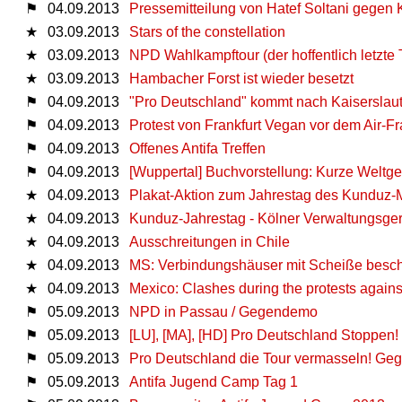
⚑
04.09.2013
Pressemitteilung von Hatef Soltani gegen K
★
03.09.2013
Stars of the constellation
★
03.09.2013
NPD Wahlkampftour (der hoffentlich letzte T
★
03.09.2013
Hambacher Forst ist wieder besetzt
⚑
04.09.2013
"Pro Deutschland" kommt nach Kaiserslau
⚑
04.09.2013
Protest von Frankfurt Vegan vor dem Air-F
⚑
04.09.2013
Offenes Antifa Treffen
⚑
04.09.2013
[Wuppertal] Buchvorstellung: Kurze Weltg
★
04.09.2013
Plakat-Aktion zum Jahrestag des Kunduz-
★
04.09.2013
Kunduz-Jahrestag - Kölner Verwaltungsgeri
★
04.09.2013
Ausschreitungen in Chile
★
04.09.2013
MS: Verbindungshäuser mit Scheiße besch
★
04.09.2013
Mexico: Clashes during the protests agains
⚑
05.09.2013
NPD in Passau / Gegendemo
⚑
05.09.2013
[LU], [MA], [HD] Pro Deutschland Stoppen!
⚑
05.09.2013
Pro Deutschland die Tour vermasseln! Ge
⚑
05.09.2013
Antifa Jugend Camp Tag 1