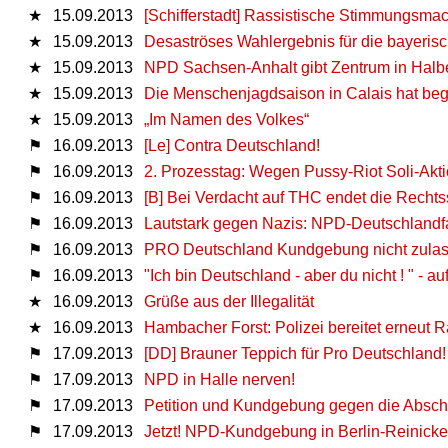
★
15.09.2013
[Schifferstadt] Rassistische Stimmungsm
★
15.09.2013
Desaströses Wahlergebnis für die bayeri
★
15.09.2013
NPD Sachsen-Anhalt gibt Zentrum in Halbe
★
15.09.2013
Die Menschenjagdsaison in Calais hat be
★
15.09.2013
„Im Namen des Volkes“
⚑
16.09.2013
[Le] Contra Deutschland!
⚑
16.09.2013
2. Prozesstag: Wegen Pussy-Riot Soli-Akt
⚑
16.09.2013
[B] Bei Verdacht auf THC endet die Rechtss
⚑
16.09.2013
Lautstark gegen Nazis: NPD-Deutschlandf
⚑
16.09.2013
PRO Deutschland Kundgebung nicht zula
⚑
16.09.2013
"Ich bin Deutschland - aber du nicht ! " - 
★
16.09.2013
Grüße aus der Illegalität
★
16.09.2013
Hambacher Forst: Polizei bereitet erneut
⚑
17.09.2013
[DD] Brauner Teppich für Pro Deutschland!
⚑
17.09.2013
NPD in Halle nerven!
⚑
17.09.2013
Petition und Kundgebung gegen die Absc
⚑
17.09.2013
Jetzt! NPD-Kundgebung in Berlin-Reinicke