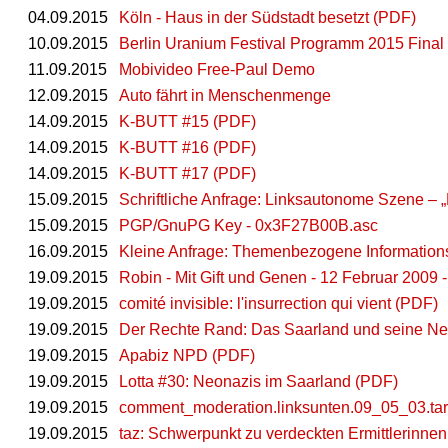
04.09.2015
Köln - Haus in der Südstadt besetzt (PDF)
10.09.2015
Berlin Uranium Festival Programm 2015 Fina
11.09.2015
Mobivideo Free-Paul Demo
12.09.2015
Auto fährt in Menschenmenge
14.09.2015
K-BUTT #15 (PDF)
14.09.2015
K-BUTT #16 (PDF)
14.09.2015
K-BUTT #17 (PDF)
15.09.2015
Schriftliche Anfrage: Linksautonome Szene – 
15.09.2015
PGP/GnuPG Key - 0x3F27B00B.asc
16.09.2015
Kleine Anfrage: Themenbezogene Informations
19.09.2015
Robin - Mit Gift und Genen - 12 Februar 2009 
19.09.2015
comité invisible: l'insurrection qui vient (PDF)
19.09.2015
Der Rechte Rand: Das Saarland und seine Ne
19.09.2015
Apabiz NPD (PDF)
19.09.2015
Lotta #30: Neonazis im Saarland (PDF)
19.09.2015
comment_moderation.linksunten.09_05_03.tar
19.09.2015
taz: Schwerpunkt zu verdeckten Ermittlerinne