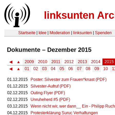
linksunten Arc
Startseite
|
Idee
|
Moderation
|
linksunten
|
Spenden
Dokumente – Dezember 2015
◀
▲
2009
2010
2011
2012
2013
2014
2015
◀
▲
01
02
03
04
05
06
07
08
09
10
1
01.12.2015
Poster: Silvester zum Frauen*knast (PDF)
01.12.2015
Silvester-Aufruf (PDF)
02.12.2015
Outing Flyer (PDF)
02.12.2015
Unruheherd #5 (PDF)
03.12.2015
Wenn nicht wir, wer dann__ Ein - Philipp Ruc
04.12.2015
Protesterklärung Suruc Verhaftungen