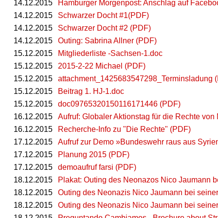
14.12.2015
Hamburger Morgenpost: Anschlag auf Facebo
14.12.2015
Schwarzer Docht #1(PDF)
14.12.2015
Schwarzer Docht #2 (PDF)
14.12.2015
Outing: Sabrina Allner (PDF)
15.12.2015
Mitgliederliste -Sachsen-1.doc
15.12.2015
2015-2-22 Michael (PDF)
15.12.2015
attachment_1425683547298_Terminsladung 
15.12.2015
Beitrag 1. HJ-1.doc
15.12.2015
doc09765320150116171446 (PDF)
16.12.2015
Aufruf: Globaler Aktionstag für die Rechte vo
16.12.2015
Recherche-Info zu "Die Rechte" (PDF)
17.12.2015
Aufruf zur Demo »Bundeswehr raus aus Syrie
17.12.2015
Planung 2015 (PDF)
17.12.2015
demoaufruf farsi (PDF)
18.12.2015
Plakat: Outing des Neonazos Nico Jaumann bei
18.12.2015
Outing des Neonazis Nico Jaumann bei seiner A
18.12.2015
Outing des Neonazis Nico Jaumann bei seiner A
18.12.2015
Preguntando Cambiamos - Brochure about Stra