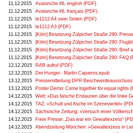
11.12.2015
Avalanche #6, english (PDF)
11.12.2015
Avalanche #6, français (PDF)
11.12.2015
le1212 A4 zwei Seiten (PDF)
11.12.2015
le1212 A3 (PDF)
11.12.2015
[Köln] Besetzung Zülpicher Straße 290: Press
11.12.2015
[Köln] Besetzung Zülpicher Straße 290: Flugbl
11.12.2015
[Köln] Besetzung Zülpicher Straße 290: Brief 
11.12.2015
[Köln] Besetzung Zülpicher Straße 290: FAQ 
12.12.2015
RAB aufruf (PDF)
12.12.2015
Der Hunger - Martin Caparros.epub
13.12.2015
Pressemitteilung DPR Beschwerdeausschuss
13.12.2015
Poster Demo: Come together for equal rights 
14.12.2015
Welt: »Das falsche Erstaunen über die linke 
14.12.2015
TAZ: »Schutt und Asche im Szeneviertel« (PD
14.12.2015
Sächsische Zeitung: »Versuch einer Völkersc
14.12.2015
Freie Presse: „Das war ein Gewaltexzess“ (P
14.12.2015
Abendzeitung München: »Gewaltexzess in Leipz