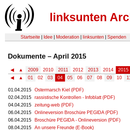
linksunten Arc
Startseite
|
Idee
|
Moderation
|
linksunten
|
Spenden
Dokumente – April 2015
◀
▲
2009
2010
2011
2012
2013
2014
2015
◀
▲
01
02
03
04
05
06
07
08
09
10
1
01.04.2015
Ostermarsch Kiel (PDF)
02.04.2015
rassistische Kontrollen - Infoblatt (PDF)
04.04.2015
zeitung-web (PDF)
06.04.2015
Onlineversion Broschüre PEGIDA (PDF)
06.04.2015
Broschüre PEGIDA - Onlineversion (PDF)
08.04.2015
An unsere Freunde (E-Book)