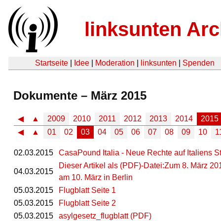
linksunten Arc
Startseite
|
Idee
|
Moderation
|
linksunten
|
Spenden
Dokumente – März 2015
◀
▲
2009
2010
2011
2012
2013
2014
2015
◀
▲
01
02
03
04
05
06
07
08
09
10
1
02.03.2015
CasaPound Italia - Neue Rechte auf Italiens S
Dieser Artikel als (PDF)-Datei:Zum 8. März 201
04.03.2015
am 10. März in Berlin
05.03.2015
Flugblatt Seite 1
05.03.2015
Flugblatt Seite 2
05.03.2015
asylgesetz_flugblatt (PDF)