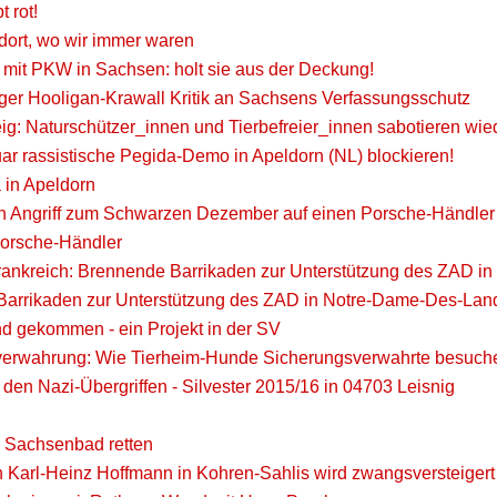
t rot!
 dort, wo wir immer waren
e mit PKW in Sachsen: holt sie aus der Deckung!
ger Hooligan-Krawall Kritik an Sachsens Verfassungsschutz
g: Naturschützer_innen und Tierbefreier_innen sabotieren wie
ar rassistische Pegida-Demo in Apeldorn (NL) blockieren!
 in Apeldorn
n Angriff zum Schwarzen Dezember auf einen Porsche-Händler
 Porsche-Händler
rankreich: Brennende Barrikaden zur Unterstützung des ZAD 
arrikaden zur Unterstützung des ZAD in Notre-Dame-Des-Lan
d gekommen - ein Projekt in der SV
verwahrung: Wie Tierheim-Hunde Sicherungsverwahrte besuch
den Nazi-Übergriffen - Silvester 2015/16 in 04703 Leisnig
ill Sachsenbad retten
on Karl-Heinz Hoffmann in Kohren-Sahlis wird zwangsversteigert