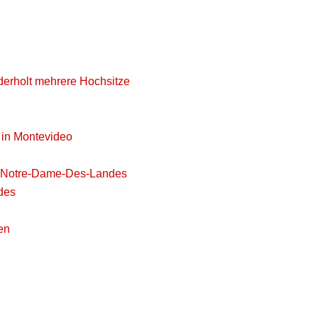
derholt mehrere Hochsitze
 in Montevideo
in Notre-Dame-Des-Landes
des
en