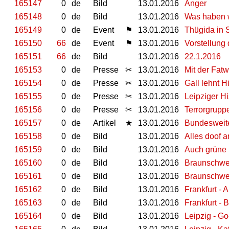
165147
0
de
Bild
13.01.2016
Anger
165148
0
de
Bild
13.01.2016
Was haben w
165149
0
de
Event
⚑
13.01.2016
Thügida in 
165150
66
de
Event
⚑
13.01.2016
Vorstellung
165151
66
de
Bild
13.01.2016
22.1.2016
165153
0
de
Presse
✂
13.01.2016
Mit der Fat
165154
0
de
Presse
✂
13.01.2016
Gall lehnt H
165155
0
de
Presse
✂
13.01.2016
Leipziger H
165156
0
de
Presse
✂
13.01.2016
Terrorgrupp
165157
0
de
Artikel
★
13.01.2016
Bundesweite 
165158
0
de
Bild
13.01.2016
Alles doof 
165159
0
de
Bild
13.01.2016
Auch grüne S
165160
0
de
Bild
13.01.2016
Braunschwei
165161
0
de
Bild
13.01.2016
Braunschwei
165162
0
de
Bild
13.01.2016
Frankfurt - 
165163
0
de
Bild
13.01.2016
Frankfurt -
165164
0
de
Bild
13.01.2016
Leipzig - Go