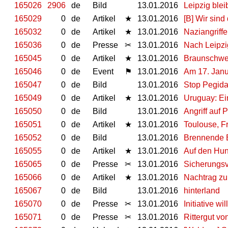
165026
2906
de
Bild
13.01.2016
Leipzig bleib
165029
0
de
Artikel
★
13.01.2016
[B] Wir sind
165032
0
de
Artikel
★
13.01.2016
Naziangriff
165036
0
de
Presse
✂
13.01.2016
Nach Leipzi
165045
0
de
Artikel
★
13.01.2016
Braunschwei
165046
0
de
Event
⚑
13.01.2016
Am 17. Janu
165047
0
de
Bild
13.01.2016
Stop Pegida
165049
0
de
Artikel
★
13.01.2016
Uruguay: Ei
165050
0
de
Bild
13.01.2016
Angriff auf
165051
0
de
Artikel
★
13.01.2016
Toulouse, F
165052
0
de
Bild
13.01.2016
Brennende B
165055
0
de
Artikel
★
13.01.2016
Auf den Hun
165065
0
de
Presse
✂
13.01.2016
Sicherungs
165066
0
de
Artikel
★
13.01.2016
Nachtrag zu 
165067
0
de
Bild
13.01.2016
hinterland
165070
0
de
Presse
✂
13.01.2016
Initiative w
165071
0
de
Presse
✂
13.01.2016
Rittergut v