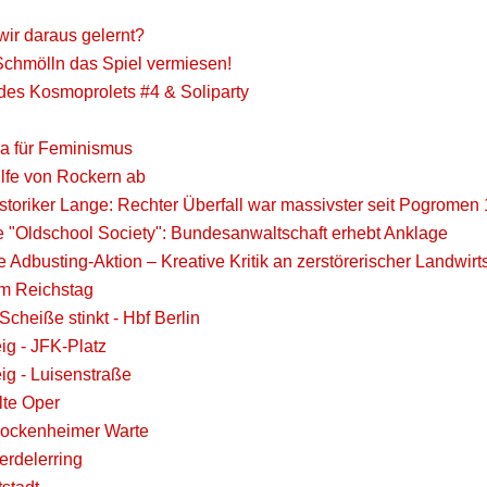
ir daraus gelernt?
Schmölln das Spiel vermiesen!
 des Kosmoprolets #4 & Soliparty
wa für Feminismus
ilfe von Rockern ab
istoriker Lange: Rechter Überfall war massivster seit Pogromen
e "Oldschool Society": Bundesanwaltschaft erhebt Anklage
Adbusting-Aktion – Kreative Kritik an zerstörerischer Landwirt
am Reichstag
cheiße stinkt - Hbf Berlin
g - JFK-Platz
g - Luisenstraße
Alte Oper
 Bockenheimer Warte
erdelerring