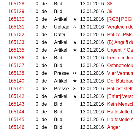
165128
0
de
Bild
13.01.2016
38
165129
0
de
Bild
13.01.2016
39
165130
0
de
Artikel
★
13.01.2016
[RGB] PEGI
165131
0
de
Upload
△
13.01.2016
Vergleich d
165132
0
de
Datei
13.01.2016
Polizei PMs
165133
0
de
Artikel
★
13.01.2016
(B) Angriff 
165135
0
de
Artikel
★
13.01.2016
Urgent! * Ca
165136
0
de
Bild
13.01.2016
Fence in Id
165137
0
de
Bild
13.01.2016
Orfanotrofei
165138
0
de
Presse
✂
13.01.2016
Vier Vermum
165140
0
de
Artikel
★
13.01.2016
Der Butzbac
165141
0
de
Presse
✂
13.01.2016
Polizist ste
165142
0
de
Artikel
★
13.01.2016
[Erfurt] Ver
165143
0
de
Bild
13.01.2016
Kein Mensch 
165144
0
de
Bild
13.01.2016
Haltestelle
165145
0
de
Bild
13.01.2016
Haltestelle 
165146
0
de
Bild
13.01.2016
Anger