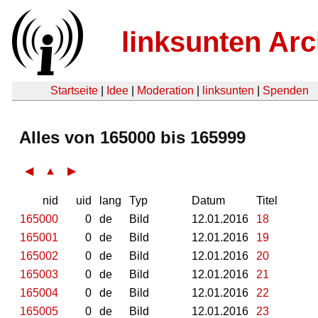
linksunten Arc
Startseite
|
Idee
|
Moderation
|
linksunten
|
Spenden
Alles von 165000 bis 165999
◀
▲
▶
nid
uid
lang
Typ
Datum
Titel
165000
0
de
Bild
12.01.2016
18
165001
0
de
Bild
12.01.2016
19
165002
0
de
Bild
12.01.2016
20
165003
0
de
Bild
12.01.2016
21
165004
0
de
Bild
12.01.2016
22
165005
0
de
Bild
12.01.2016
23