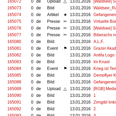
165072
0
de
Upload
△
13.01.2016
[Waldsee] S
165073
0
de
Bild
13.01.2016
Waldsee_R
165074
0
de
Artikel
★
13.01.2016
Gefangenenpr
165075
0
de
Presse
✂
13.01.2016
Virtuelle B
165076
0
de
Presse
✂
13.01.2016
[Waldsee] S
165077
0
de
Presse
✂
13.01.2016
Biberachs n
165080
0
de
Bild
13.01.2016
A.L.F.
165081
0
de
Event
⚑
13.01.2016
Grazer Akad
165082
0
de
Bild
13.01.2016
Antifa Logo 
165083
0
de
Bild
13.01.2016
Im Knast
165084
0
de
Event
⚑
13.01.2016
Krieg ist Te
165085
0
de
Bild
13.01.2016
Demoflyer Kr
165088
0
de
Bild
13.01.2016
Gefangenen
165089
0
de
Upload
△
13.01.2016
[RGB] Medie
165090
0
de
Bild
13.01.2016
1
165091
0
de
Bild
13.01.2016
Zirngibl lin
165092
0
de
Bild
13.01.2016
2
165093
0
de
Bild
13.01.2016
3