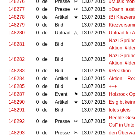
148276
0
de
Presse
✂
13.07.2015
»Musik mobil
148277
0
de
Presse
✂
13.07.2015
»Dann lasst 
148278
0
de
Artikel
★
13.07.2015
(B) Kiezver
148279
0
de
Bild
13.07.2015
Kiezversam
148280
0
de
Upload
△
13.07.2015
Upload für A
Nazi-Sprüher
148281
0
de
Bild
13.07.2015
Aktion, #Id
Nazi-Sprüher
148282
0
de
Bild
13.07.2015
Aktion, #Id
148283
0
de
Bild
13.07.2015
#Reaktion
148284
0
de
Artikel
★
13.07.2015
Aktion – Re
148285
0
de
Bild
13.07.2015
+++
148287
0
de
Event
⚑
13.07.2015
Holzrock Op
148290
0
de
Artikel
★
13.07.2015
Es gibt kein
148291
0
de
Bild
13.07.2015
totes gleis
Rechte Gesc
148292
0
de
Presse
✂
13.07.2015
Ost" in Unte
148293
0
de
Presse
✂
13.07.2015
den Überwa