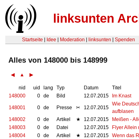
linksunten Arc
Startseite
|
Idee
|
Moderation
|
linksunten
|
Spenden
Alles von 148000 bis 148999
◀
▲
▶
nid
uid
lang
Typ
Datum
Titel
148000
0
de
Bild
12.07.2015
Im Knast
Wie Deutsch
148001
0
de
Presse
✂
12.07.2015
aufblasen
148002
0
de
Artikel
★
12.07.2015
Meißen - All
148003
0
de
Datei
12.07.2015
Flyer Allein
148004
0
de
Artikel
★
12.07.2015
Wenn das Rot