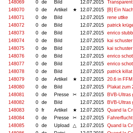
148069
0
de
Bild
12.07.2015
Transparent
148070
0
de
Artikel
★
12.07.2015
[B] Ein Nac
148071
0
de
Bild
12.07.2015
rene uttke
148072
0
de
Bild
12.07.2015
patrick krüg
148073
0
de
Bild
12.07.2015
enrico stubb
148074
0
de
Bild
12.07.2015
kai schuster
148075
0
de
Bild
12.07.2015
kai schuster
148076
0
de
Bild
12.07.2015
enrico schott
148077
0
de
Bild
12.07.2015
enrico schot
148078
0
de
Bild
12.07.2015
patrick killa
148079
0
de
Artikel
★
12.07.2015
20.6 in FFM
148080
0
de
Bild
12.07.2015
Plakat zum 
148081
0
de
Presse
✂
12.07.2015
BVB-Ultras 
148082
0
de
Bild
12.07.2015
BVB-Ultras 
148083
0
fr
Artikel
★
12.07.2015
Quand la Cr
148084
0
de
Presse
✂
12.07.2015
Fahrerflucht
148085
0
de
Upload
△
12.07.2015
Quand la Cr