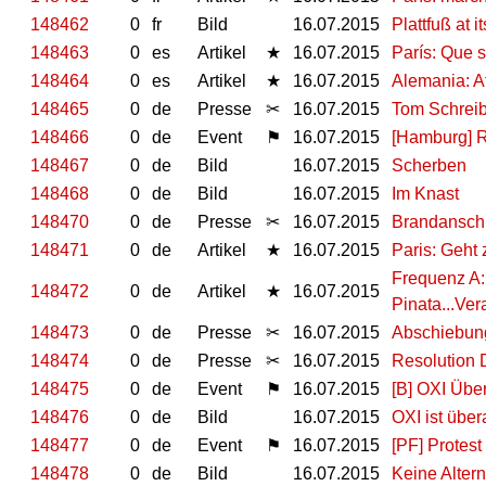
148462
0
fr
Bild
16.07.2015
Plattfuß at it
148463
0
es
Artikel
★
16.07.2015
París: Que 
148464
0
es
Artikel
★
16.07.2015
Alemania: A
148465
0
de
Presse
✂
16.07.2015
Tom Schreib
148466
0
de
Event
⚑
16.07.2015
[Hamburg] R
148467
0
de
Bild
16.07.2015
Scherben
148468
0
de
Bild
16.07.2015
Im Knast
148470
0
de
Presse
✂
16.07.2015
Brandanschl
148471
0
de
Artikel
★
16.07.2015
Paris: Geht
Frequenz A:
148472
0
de
Artikel
★
16.07.2015
Pinata...Ver
148473
0
de
Presse
✂
16.07.2015
Abschiebung
148474
0
de
Presse
✂
16.07.2015
Resolution 
148475
0
de
Event
⚑
16.07.2015
[B] OXI Über
148476
0
de
Bild
16.07.2015
OXI ist übera
148477
0
de
Event
⚑
16.07.2015
[PF] Protes
148478
0
de
Bild
16.07.2015
Keine Altern