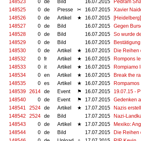
148523
0
de
Bild
16.07.2015
Pedram Sha
148525
0
de
Presse
✂
16.07.2015
Xavier Naid
148526
0
de
Artikel
★
16.07.2015
[Heidelberg
148527
0
de
Bild
16.07.2015
Gegen Burs
148528
0
de
Bild
16.07.2015
So wurde de
148529
0
de
Bild
16.07.2015
Bestätigung
148530
0
de
Artikel
★
16.07.2015
Die Reihen
148532
0
fr
Artikel
★
16.07.2015
Rompons le
148533
0
it
Artikel
★
16.07.2015
Rompiamo l
148534
0
en
Artikel
★
16.07.2015
Break the r
148535
0
es
Artikel
★
16.07.2015
Rompamos l
148539
2614
de
Event
⚑
16.07.2015
19.07.15 -
148540
0
de
Event
⚑
17.07.2015
Gedenken an
148541
2524
de
Artikel
★
17.07.2015
Nazis erste
148542
2524
de
Bild
17.07.2015
Nazi-Landka
148543
0
de
Artikel
★
17.07.2015
Mexiko: Ang
148544
0
de
Bild
17.07.2015
Die Reihen
148546
0
de
Upload
△
17.07.2015
RIP Kevin