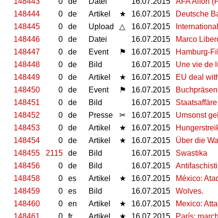
148443
0
de
Datei
16.07.2015
AFA Alfon (
148444
0
de
Artikel
★
16.07.2015
Deutsche Ba
148445
0
de
Upload
△
16.07.2015
Internationa
148446
0
de
Datei
16.07.2015
Marco Liber
148447
0
de
Event
⚑
16.07.2015
Hamburg-Fil
148448
0
de
Bild
16.07.2015
Une vie de l
148449
0
de
Artikel
★
16.07.2015
EU deal wit
148450
0
de
Event
⚑
16.07.2015
Buchpräsent
148451
0
de
Bild
16.07.2015
Staatsaffär
148452
0
de
Presse
✂
16.07.2015
Umsonst gek
148453
0
de
Artikel
★
16.07.2015
Hungerstrei
148454
0
de
Artikel
★
16.07.2015
Über die W
148455
2115
de
Bild
16.07.2015
Swastika
148456
0
de
Bild
16.07.2015
Antifaschist
148458
0
es
Artikel
★
16.07.2015
México: Ata
148459
0
es
Bild
16.07.2015
Wolves.
148460
0
en
Artikel
★
16.07.2015
Mexico: Att
148461
0
fr
Artikel
★
16.07.2015
París: marc