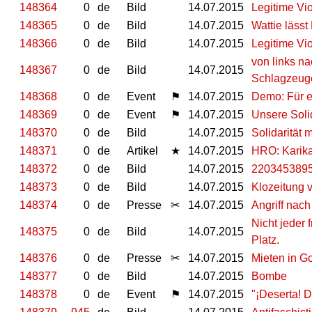
148364
0
de
Bild
14.07.2015
Legitime Vio
148365
0
de
Bild
14.07.2015
Wattie lässt
148366
0
de
Bild
14.07.2015
Legitime Vio
von links na
148367
0
de
Bild
14.07.2015
Schlagzeuge
148368
0
de
Event
⚑
14.07.2015
Demo: Für ei
148369
0
de
Event
⚑
14.07.2015
Unsere Solid
148370
0
de
Bild
14.07.2015
Solidarität 
148371
0
de
Artikel
★
14.07.2015
HRO: Karika
148372
0
de
Bild
14.07.2015
220345389
148373
0
de
Bild
14.07.2015
Klozeitung 
148374
0
de
Presse
✂
14.07.2015
Angriff nac
Nicht jeder
148375
0
de
Bild
14.07.2015
Platz.
148376
0
de
Presse
✂
14.07.2015
Mieten in Go
148377
0
de
Bild
14.07.2015
Bombe
148378
0
de
Event
⚑
14.07.2015
"¡Deserta! D