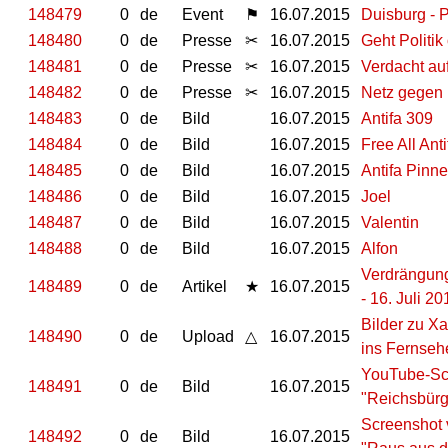
148479
0
de
Event
⚑
16.07.2015
Duisburg - P
148480
0
de
Presse
✂
16.07.2015
Geht Politi
148481
0
de
Presse
✂
16.07.2015
Verdacht auf
148482
0
de
Presse
✂
16.07.2015
Netz gegen 
148483
0
de
Bild
16.07.2015
Antifa 309
148484
0
de
Bild
16.07.2015
Free All Anti
148485
0
de
Bild
16.07.2015
Antifa Pinn
148486
0
de
Bild
16.07.2015
Joel
148487
0
de
Bild
16.07.2015
Valentin
148488
0
de
Bild
16.07.2015
Alfon
Verdrängung
148489
0
de
Artikel
★
16.07.2015
- 16. Juli 20
Bilder zu Xa
148490
0
de
Upload
△
16.07.2015
ins Fernseh
YouTube-Scr
148491
0
de
Bild
16.07.2015
"Reichsbürg
Screenshot 
148492
0
de
Bild
16.07.2015