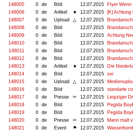
148005
0
de
Bild
12.07.2015
Flyer Wenn 
148006
0
de
Artikel
★
12.07.2015
[K] Achtung
148007
0
de
Upload
△
12.07.2015
Brandanschl
148008
0
de
Bild
12.07.2015
Brandanschl
148009
0
de
Bild
12.07.2015
Achtung Neo
148010
0
de
Bild
12.07.2015
Brandanschl
148011
0
de
Bild
12.07.2015
Brandanschl
148012
0
de
Bild
12.07.2015
Brandanschl
148013
0
de
Artikel
★
12.07.2015
Die Niederl
148014
0
de
Bild
12.07.2015
oxi
148015
0
de
Upload
△
12.07.2015
Medienuplo
148016
0
de
Bild
12.07.2015
standarte co
148017
0
de
Presse
✂
12.07.2015
Leipziger Dr
148018
0
de
Bild
12.07.2015
Pegida Boyk
148019
0
de
Bild
12.07.2015
Pegida Boyk
148020
0
de
Presse
✂
12.07.2015
Mann malt v
148021
0
de
Event
⚑
12.07.2015
Wasserbomb