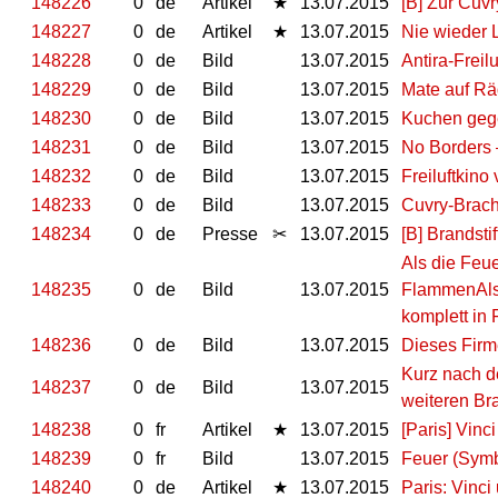
148226
0
de
Artikel
★
13.07.2015
[B] Zur Cuv
148227
0
de
Artikel
★
13.07.2015
Nie wieder 
148228
0
de
Bild
13.07.2015
Antira-Freil
148229
0
de
Bild
13.07.2015
Mate auf Räd
148230
0
de
Bild
13.07.2015
Kuchen geg
148231
0
de
Bild
13.07.2015
No Borders 
148232
0
de
Bild
13.07.2015
Freiluftkino
148233
0
de
Bild
13.07.2015
Cuvry-Brac
148234
0
de
Presse
✂
13.07.2015
[B] Brandsti
Als die Feue
148235
0
de
Bild
13.07.2015
FlammenAls 
komplett in
148236
0
de
Bild
13.07.2015
Dieses Firm
Kurz nach d
148237
0
de
Bild
13.07.2015
weiteren Br
148238
0
fr
Artikel
★
13.07.2015
[Paris] Vinc
148239
0
fr
Bild
13.07.2015
Feuer (Symb
148240
0
de
Artikel
★
13.07.2015
Paris: Vinci