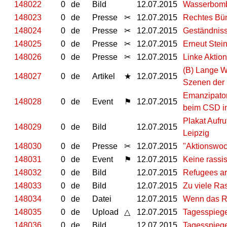
148022
0
de
Bild
12.07.2015
Wasserbomb
148023
0
de
Presse
✂
12.07.2015
Rechtes Bün
148024
0
de
Presse
✂
12.07.2015
Geständniss
148025
0
de
Presse
✂
12.07.2015
Erneut Stein
148026
0
de
Presse
✂
12.07.2015
Linke Aktio
(B) Lange W
148027
0
de
Artikel
★
12.07.2015
Szenen der 
Emanzipator
148028
0
de
Event
⚑
12.07.2015
beim CSD in
Plakat Aufr
148029
0
de
Bild
12.07.2015
Leipzig
148030
0
de
Presse
✂
12.07.2015
"Aktionswoch
148031
0
de
Event
⚑
12.07.2015
Keine rassis
148032
0
de
Bild
12.07.2015
Refugees a
148033
0
de
Bild
12.07.2015
Zu viele Ra
148034
0
de
Datei
12.07.2015
Wenn das Ro
148035
0
de
Upload
△
12.07.2015
Tagesspiege
148036
0
de
Bild
12.07.2015
Tagesspiege