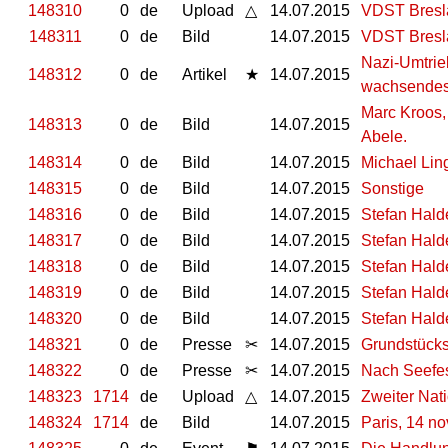
148310
0
de
Upload
△
14.07.2015
VDST Bres
148311
0
de
Bild
14.07.2015
VDST Bres
Nazi-Umtrie
148312
0
de
Artikel
★
14.07.2015
wachsendes
Marc Kroos,
148313
0
de
Bild
14.07.2015
Abele.
148314
0
de
Bild
14.07.2015
Michael Lin
148315
0
de
Bild
14.07.2015
Sonstige
148316
0
de
Bild
14.07.2015
Stefan Hald
148317
0
de
Bild
14.07.2015
Stefan Hald
148318
0
de
Bild
14.07.2015
Stefan Hald
148319
0
de
Bild
14.07.2015
Stefan Hald
148320
0
de
Bild
14.07.2015
Stefan Hald
148321
0
de
Presse
✂
14.07.2015
Grundstückss
148322
0
de
Presse
✂
14.07.2015
Nach Seefes
148323
1714
de
Upload
△
14.07.2015
Zweiter Nat
148324
1714
de
Bild
14.07.2015
Paris, 14 n