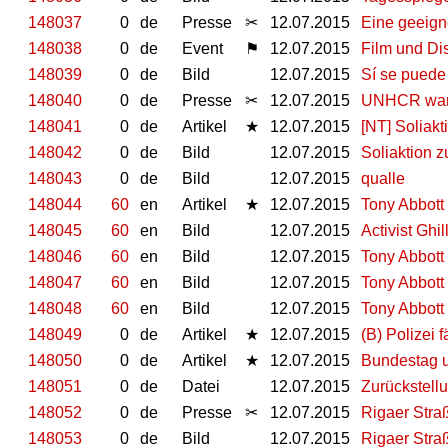
148037
0
de
Presse
✂
12.07.2015
Eine geeign
148038
0
de
Event
⚑
12.07.2015
Film und Di
148039
0
de
Bild
12.07.2015
Sí se puede
148040
0
de
Presse
✂
12.07.2015
UNHCR warnt
148041
0
de
Artikel
★
12.07.2015
[NT] Soliak
148042
0
de
Bild
12.07.2015
Soliaktion
148043
0
de
Bild
12.07.2015
qualle
148044
60
en
Artikel
★
12.07.2015
Tony Abbott 
148045
60
en
Bild
12.07.2015
Activist Ghi
148046
60
en
Bild
12.07.2015
Tony Abbott 
148047
60
en
Bild
12.07.2015
Tony Abbott 
148048
60
en
Bild
12.07.2015
Tony Abbott 
148049
0
de
Artikel
★
12.07.2015
(B) Polizei 
148050
0
de
Artikel
★
12.07.2015
Bundestag u
148051
0
de
Datei
12.07.2015
Zurückstell
148052
0
de
Presse
✂
12.07.2015
Rigaer Stra
148053
0
de
Bild
12.07.2015
Rigaer Stra