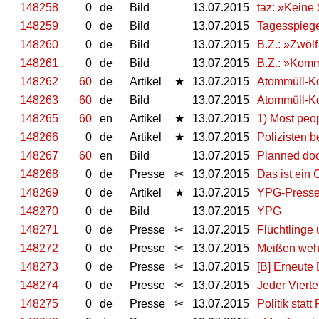
148258
0
de
Bild
13.07.2015
taz: »Keine
148259
0
de
Bild
13.07.2015
Tagesspiege
148260
0
de
Bild
13.07.2015
B.Z.: »Zwölf
148261
0
de
Bild
13.07.2015
B.Z.: »Komm
148262
60
de
Artikel
★
13.07.2015
Atommüll-Ko
148263
60
de
Bild
13.07.2015
Atommüll-Ko
148265
60
en
Artikel
★
13.07.2015
1) Most peop
148266
0
de
Artikel
★
13.07.2015
Polizisten be
148267
60
en
Bild
13.07.2015
Planned do
148268
0
de
Presse
✂
13.07.2015
Das ist ein
148269
0
de
Artikel
★
13.07.2015
YPG-Pressez
148270
0
de
Bild
13.07.2015
YPG
148271
0
de
Presse
✂
13.07.2015
Flüchtlinge 
148272
0
de
Presse
✂
13.07.2015
Meißen wehrt
148273
0
de
Presse
✂
13.07.2015
[B] Erneute 
148274
0
de
Presse
✂
13.07.2015
Jeder Viert
148275
0
de
Presse
✂
13.07.2015
Politik stat