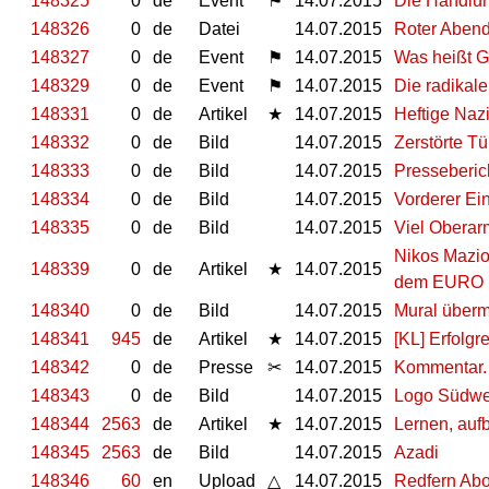
148325
0
de
Event
⚑
14.07.2015
Die Handlun
148326
0
de
Datei
14.07.2015
Roter Aben
148327
0
de
Event
⚑
14.07.2015
Was heißt G
148329
0
de
Event
⚑
14.07.2015
Die radikal
148331
0
de
Artikel
★
14.07.2015
Heftige Nazi
148332
0
de
Bild
14.07.2015
Zerstörte T
148333
0
de
Bild
14.07.2015
Presseberic
148334
0
de
Bild
14.07.2015
Vorderer Ei
148335
0
de
Bild
14.07.2015
Viel Oberar
Nikos Maziot
148339
0
de
Artikel
★
14.07.2015
dem EURO
148340
0
de
Bild
14.07.2015
Mural überm
148341
945
de
Artikel
★
14.07.2015
[KL] Erfolg
148342
0
de
Presse
✂
14.07.2015
Kommentar. 
148343
0
de
Bild
14.07.2015
Logo Südwe
148344
2563
de
Artikel
★
14.07.2015
Lernen, auf
148345
2563
de
Bild
14.07.2015
Azadi
148346
60
en
Upload
△
14.07.2015
Redfern Abo