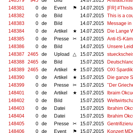
148379
945
de
Bild
14.07.2015
Antifaschist
148381
0
de
Event
⚑
14.07.2015
[FR] #ThisI
148382
0
de
Bild
14.07.2015
This is a co
148383
0
de
Bild
14.07.2015
Message in 
148384
0
de
Artikel
★
14.07.2015
Die Lange 
148385
0
de
Presse
✂
14.07.2015
Anti-IS-Käm
148386
0
de
Bild
14.07.2015
Unsere Leid
148387
2465
de
Upload
△
15.07.2015
stueckschei
148388
2465
de
Bild
15.07.2015
Deutschland
148389
2465
de
Artikel
★
15.07.2015
OXI Spardikt
148390
0
de
Artikel
★
15.07.2015
Die ganze S
148399
0
de
Presse
✂
15.07.2015
"Der Grieche
148401
0
de
Artikel
★
15.07.2015
Ibraim Okcuo
148402
0
de
Bild
15.07.2015
Weltwirtscha
148403
0
de
Datei
15.07.2015
Ibrahim Okcu
148404
0
de
Datei
15.07.2015
Ibrahim Okcu
148405
0
de
Presse
✂
15.07.2015
Gentrifizie
148406
0
de
Event
⚑
15.07.2015
Konzert MDC