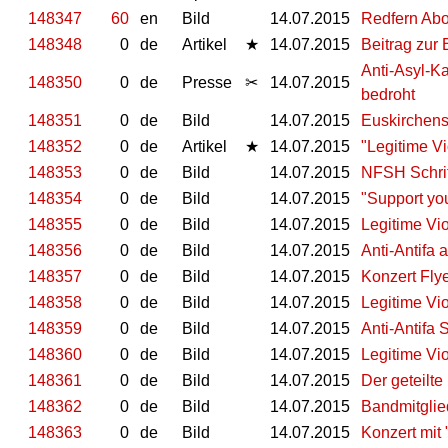
148347
60
en
Bild
14.07.2015
Redfern Abo
148348
0
de
Artikel
★
14.07.2015
Beitrag zur 
Anti-Asyl-K
148350
0
de
Presse
✂
14.07.2015
bedroht
148351
0
de
Bild
14.07.2015
Euskirchens
148352
0
de
Artikel
★
14.07.2015
"Legitime V
148353
0
de
Bild
14.07.2015
NFSH Schrif
148354
0
de
Bild
14.07.2015
"Support you
148355
0
de
Bild
14.07.2015
Legitime Vi
148356
0
de
Bild
14.07.2015
Anti-Antifa
148357
0
de
Bild
14.07.2015
Konzert Fly
148358
0
de
Bild
14.07.2015
Legitime Vi
148359
0
de
Bild
14.07.2015
Anti-Antifa 
148360
0
de
Bild
14.07.2015
Legitime Vi
148361
0
de
Bild
14.07.2015
Der geteilte
148362
0
de
Bild
14.07.2015
Bandmitglie
148363
0
de
Bild
14.07.2015
Konzert mit