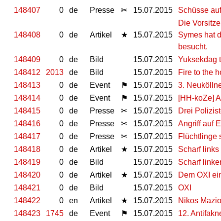
148407
0
de
Presse
✂
15.07.2015
Schüsse auf
Die Vorsitz
148408
0
de
Artikel
★
15.07.2015
Symes hat 
besucht.
148409
0
de
Bild
15.07.2015
Yuksekdag 
148412
2013
de
Bild
15.07.2015
Fire to the 
148413
0
de
Event
⚑
15.07.2015
3. Neuköllne
148414
0
de
Event
⚑
15.07.2015
[HH-koZe] A
148415
0
de
Presse
✂
15.07.2015
Drei Polizis
148416
0
de
Presse
✂
15.07.2015
Angriff auf 
148417
0
de
Presse
✂
15.07.2015
Flüchtlinge
148418
0
de
Artikel
★
15.07.2015
Scharf links
148419
0
de
Bild
15.07.2015
Scharf linke
148420
0
de
Artikel
★
15.07.2015
Dem OXI ein
148421
0
de
Bild
15.07.2015
OXI
148422
0
en
Artikel
★
15.07.2015
Nikos Mazio
148423
1745
de
Event
⚑
15.07.2015
12. Antifak