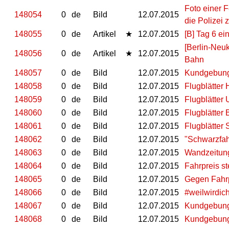
Foto einer 
148054
0
de
Bild
12.07.2015
die Polizei
148055
0
de
Artikel
★
12.07.2015
[B] Tag 6 e
[Berlin-Neu
148056
0
de
Artikel
★
12.07.2015
Bahn
148057
0
de
Bild
12.07.2015
Kundgebung
148058
0
de
Bild
12.07.2015
Flugblätter 
148059
0
de
Bild
12.07.2015
Flugblätter 
148060
0
de
Bild
12.07.2015
Flugblätter 
148061
0
de
Bild
12.07.2015
Flugblätter 
148062
0
de
Bild
12.07.2015
"Schwarzfah
148063
0
de
Bild
12.07.2015
Wandzeitun
148064
0
de
Bild
12.07.2015
Fahrpreis st
148065
0
de
Bild
12.07.2015
Gegen Fahr
148066
0
de
Bild
12.07.2015
#weilwirdic
148067
0
de
Bild
12.07.2015
Kundgebung
148068
0
de
Bild
12.07.2015
Kundgebung