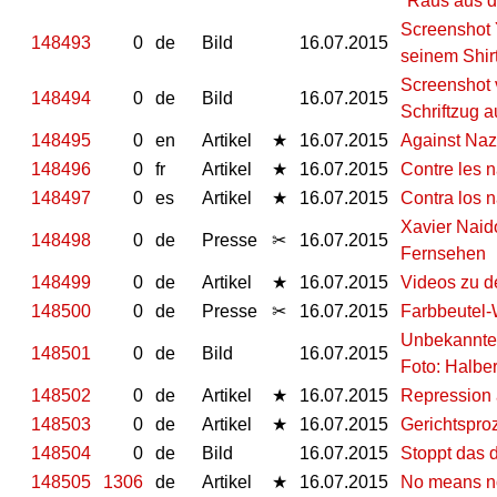
"Raus aus 
Screenshot 
148493
0
de
Bild
16.07.2015
seinem Shir
Screenshot 
148494
0
de
Bild
16.07.2015
Schriftzug a
148495
0
en
Artikel
★
16.07.2015
Against Naz
148496
0
fr
Artikel
★
16.07.2015
Contre les n
148497
0
es
Artikel
★
16.07.2015
Contra los n
Xavier Naido
148498
0
de
Presse
✂
16.07.2015
Fernsehen
148499
0
de
Artikel
★
16.07.2015
Videos zu d
148500
0
de
Presse
✂
16.07.2015
Farbbeutel
Unbekannte 
148501
0
de
Bild
16.07.2015
Foto: Halber
148502
0
de
Artikel
★
16.07.2015
Repression 
148503
0
de
Artikel
★
16.07.2015
Gerichtspro
148504
0
de
Bild
16.07.2015
Stoppt das 
148505
1306
de
Artikel
★
16.07.2015
No means n