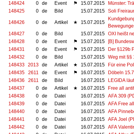
148424
0
de
Event
⚑
15.07.2015
Münster: Tr
148425
0
de
Bild
15.07.2015
Soli Freirau
Kundgebung 
148426
0
de
Artikel
★
15.07.2015
Bewegungen
148427
0
de
Bild
15.07.2015
OXI heißt n
148428
0
de
Event
⚑
15.07.2015
[B] Bundesw
148431
0
de
Event
⚑
15.07.2015
Der §129b P
148432
0
de
Bild
15.07.2015
Weg mit §§ 
148433
2013
de
Artikel
★
15.07.2015
Für eine Pol
148435
2611
de
Event
⚑
16.07.2015
Döbeln 15.7
148436
2611
de
Bild
16.07.2015
LEGIDA läuft
148437
0
de
Artikel
★
16.07.2015
Free all anti
148438
0
de
Datei
16.07.2015
AFA 309 (P
148439
0
de
Datei
16.07.2015
AFA Free all
148440
0
de
Datei
16.07.2015
AFA Pinneb
148441
0
de
Datei
16.07.2015
AFA Joel (
148442
0
de
Datei
16.07.2015
AFA Valenti