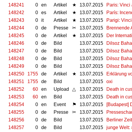
148241
0
en
Artikel
★
13.07.2015
Paris: Vinci
148242
0
es
Artikel
★
13.07.2015
París: Incen
148243
0
it
Artikel
★
13.07.2015
Parigi: Vinc
148244
0
de
Presse
✂
13.07.2015
Brennende A
148245
0
de
Artikel
★
13.07.2015
Der Internat
148246
0
de
Bild
13.07.2015
Dilsoz Baha
148247
0
de
Bild
13.07.2015
Dilsoz Baha
148248
0
de
Bild
13.07.2015
Dilsoz Baha
148249
0
de
Bild
13.07.2015
Dilsoz Baha
148250
1755
de
Artikel
★
13.07.2015
Erklärung v
148251
1755
de
Bild
13.07.2015
oxi
148252
60
en
Upload
△
13.07.2015
Death in cu
148253
60
en
Bild
13.07.2015
Death in cu
148254
0
en
Event
⚑
13.07.2015
[Budapest] 
148255
0
de
Presse
✂
13.07.2015
Presseschau
148256
0
de
Bild
13.07.2015
Berliner Ze
148257
0
de
Bild
13.07.2015
junge Welt: