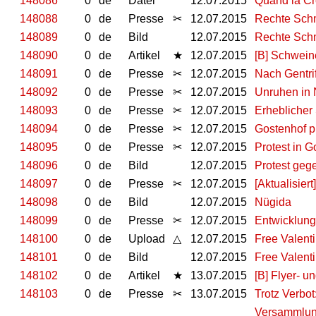
148086
0
de
Datei
12.07.2015
Quand la Cr
148088
0
de
Presse
✂
12.07.2015
Rechte Schm
148089
0
de
Bild
12.07.2015
Rechte Schm
148090
0
de
Artikel
★
12.07.2015
[B] Schwein
148091
0
de
Presse
✂
12.07.2015
Nach Gentri
148092
0
de
Presse
✂
12.07.2015
Unruhen in 
148093
0
de
Presse
✂
12.07.2015
Erheblicher
148094
0
de
Presse
✂
12.07.2015
Gostenhof pr
148095
0
de
Presse
✂
12.07.2015
Protest in 
148096
0
de
Bild
12.07.2015
Protest geg
148097
0
de
Presse
✂
12.07.2015
[Aktualisier
148098
0
de
Bild
12.07.2015
Nügida
148099
0
de
Presse
✂
12.07.2015
Entwicklungs
148100
0
de
Upload
△
12.07.2015
Free Valent
148101
0
de
Bild
12.07.2015
Free Valent
148102
0
de
Artikel
★
13.07.2015
[B] Flyer- u
148103
0
de
Presse
✂
13.07.2015
Trotz Verbo
Versammlung