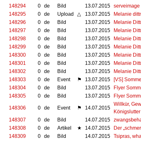
148294
0
de
Bild
13.07.2015
serveimage
148295
0
de
Upload
△
13.07.2015
Melanie dit
148296
0
de
Bild
13.07.2015
Melanie Dit
148297
0
de
Bild
13.07.2015
Melanie Dit
148298
0
de
Bild
13.07.2015
Melanie Dit
148299
0
de
Bild
13.07.2015
Melanie Dit
148300
0
de
Bild
13.07.2015
Melanie Dit
148301
0
de
Bild
13.07.2015
Melanie Dit
148302
0
de
Bild
13.07.2015
Melanie Dit
148303
0
de
Event
⚑
13.07.2015
[VS] Sommer
148304
0
de
Bild
13.07.2015
Flyer Somme
148305
0
de
Bild
13.07.2015
Flyer Somme
Willkür, Ge
148306
0
de
Event
⚑
14.07.2015
Königslutter
148307
0
de
Bild
14.07.2015
zwangsbeh
148308
0
de
Artikel
★
14.07.2015
Der „schmer
148309
0
de
Bild
14.07.2015
Tsipras, wha