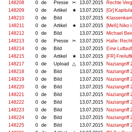
148208
0
de
Presse
✂
13.07.2015
Rechte Verg
148209
0
de
Artikel
★
13.07.2015
[Gr] Kapitul
148210
0
de
Bild
13.07.2015
Klassenkamp
148211
0
de
Artikel
★
13.07.2015
[Meß] Niko i
148212
0
de
Bild
13.07.2015
Michael Beie
148213
0
de
Presse
✂
13.07.2015
Halle: Rech
148214
0
de
Bild
13.07.2015
Eine Luftau
148215
0
de
Artikel
★
13.07.2015
[FR] Freilu
148217
0
de
Upload
△
13.07.2015
Naziangriff
148218
0
de
Bild
13.07.2015
Naziangriff
148219
0
de
Bild
13.07.2015
Naziangriff
148220
0
de
Bild
13.07.2015
Naziangriff
148221
0
de
Bild
13.07.2015
Naziangriff
148222
0
de
Bild
13.07.2015
Naziangriff
148223
0
de
Bild
13.07.2015
Naziangriff
148224
0
de
Bild
13.07.2015
Naziangriff
148225
0
de
Bild
13.07.2015
Naziangriff