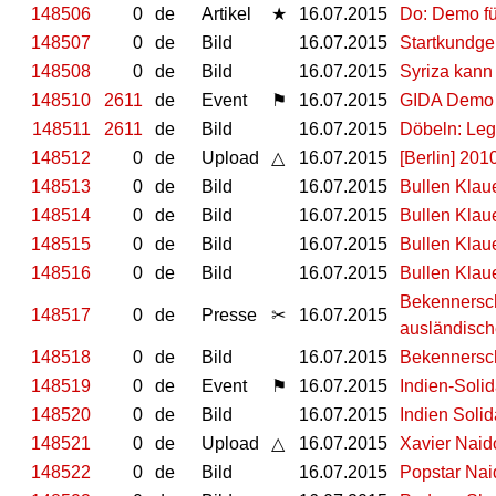
148506
0
de
Artikel
★
16.07.2015
Do: Demo fü
148507
0
de
Bild
16.07.2015
Startkundg
148508
0
de
Bild
16.07.2015
Syriza kann 
148510
2611
de
Event
⚑
16.07.2015
GIDA Demo
148511
2611
de
Bild
16.07.2015
Döbeln: Legi
148512
0
de
Upload
△
16.07.2015
[Berlin] 201
148513
0
de
Bild
16.07.2015
Bullen Klaue
148514
0
de
Bild
16.07.2015
Bullen Klaue
148515
0
de
Bild
16.07.2015
Bullen Klaue
148516
0
de
Bild
16.07.2015
Bullen Klaue
Bekennersch
148517
0
de
Presse
✂
16.07.2015
ausländisch
148518
0
de
Bild
16.07.2015
Bekennersc
148519
0
de
Event
⚑
16.07.2015
Indien-Solid
148520
0
de
Bild
16.07.2015
Indien Solid
148521
0
de
Upload
△
16.07.2015
Xavier Naid
148522
0
de
Bild
16.07.2015
Popstar Na