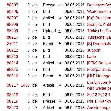
88205
0
de
Presse
✂
06.06.2013
Der letzte Sch
88206
0
de
Bild
06.06.2013
Weißtanne, be
88207
0
de
Artikel
★
06.06.2013
[Gö] Pressem
88208
0
de
Bild
06.06.2013
Siempre Antif
88209
0
de
Upload
△
06.06.2013
Türkische G
88210
0
de
Bild
06.06.2013
Türkische G
88211
0
de
Event
⚑
06.06.2013
[S] Demonstrat
88212
0
de
Bild
06.06.2013
support
88213
0
de
Bild
06.06.2013
karte
88214
0
de
Artikel
★
06.06.2013
[FFM] Bankau
88215
0
de
Bild
06.06.2013
FraSpa-Bank
88216
0
de
Event
⚑
06.06.2013
[HH] Unange
Bericht vom R
88217
1458
de
Artikel
★
06.06.2013
wird weiter be
88218
0
de
Bild
06.06.2013
30.12.2012: 
88219
0
de
Presse
✂
06.06.2013
Paris: Frankr
88220
0
de
Artikel
★
06.06.2013
Auswertung d