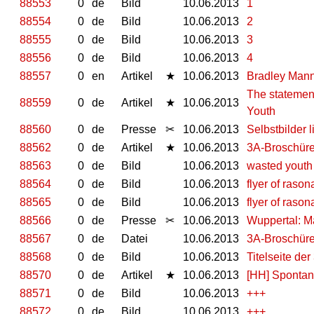
88553
0
de
Bild
10.06.2013
1
88554
0
de
Bild
10.06.2013
2
88555
0
de
Bild
10.06.2013
3
88556
0
de
Bild
10.06.2013
4
88557
0
en
Artikel
★
10.06.2013
Bradley Mann
The statemen
88559
0
de
Artikel
★
10.06.2013
Youth
88560
0
de
Presse
✂
10.06.2013
Selbstbilder 
88562
0
de
Artikel
★
10.06.2013
3A-Broschüre
88563
0
de
Bild
10.06.2013
wasted youth
88564
0
de
Bild
10.06.2013
flyer of rason
88565
0
de
Bild
10.06.2013
flyer of rason
88566
0
de
Presse
✂
10.06.2013
Wuppertal: M
88567
0
de
Datei
10.06.2013
3A-Broschüre
88568
0
de
Bild
10.06.2013
Titelseite de
88570
0
de
Artikel
★
10.06.2013
[HH] Spontan
88571
0
de
Bild
10.06.2013
+++
88572
0
de
Bild
10.06.2013
+++