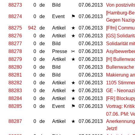
88273
0
de
Bild
07.06.2013
Von postzivil
[Hamburg-Berg
88274
0
de
Event
⚑
07.06.2013
Gegen Nazige
88275
942
de
Artikel
★
07.06.2013
[Ffm] Commu
88276
0
de
Artikel
★
07.06.2013
[GS] Solidari
88277
0
de
Bild
07.06.2013
Solidarität m
88278
0
de
Presse
✂
07.06.2013
Asylbewerber:
88279
0
de
Artikel
★
07.06.2013
[H] Bullenwac
88280
0
de
Bild
07.06.2013
Bullenwache
88281
0
de
Bild
07.06.2013
Makierung an
88282
0
de
Artikel
★
07.06.2013
1105 Stimmen
88283
0
de
Artikel
★
07.06.2013
GE - Neonazi
88284
0
de
Artikel
★
07.06.2013
[FR] Blockup
88285
0
de
Event
⚑
07.06.2013
Vortrag: Kriti
07.06. PM: Ve
88287
0
de
Artikel
★
07.06.2013
Anerkennung 
Jetzt!