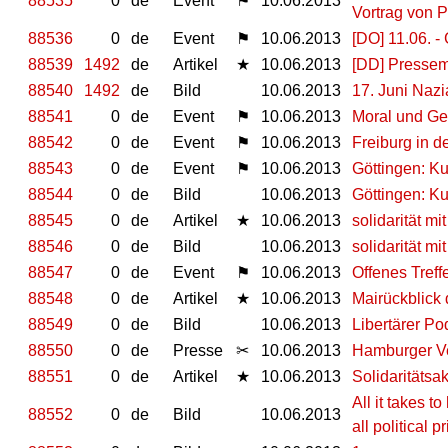
88535
0
de
Event
⚑
10.06.2013
Vortrag von 
88536
0
de
Event
⚑
10.06.2013
[DO] 11.06. 
88539
1492
de
Artikel
★
10.06.2013
[DD] Pressemi
88540
1492
de
Bild
10.06.2013
17. Juni Naz
88541
0
de
Event
⚑
10.06.2013
Moral und Ges
88542
0
de
Event
⚑
10.06.2013
Freiburg in d
88543
0
de
Event
⚑
10.06.2013
Göttingen: K
88544
0
de
Bild
10.06.2013
Göttingen: K
88545
0
de
Artikel
★
10.06.2013
solidarität mi
88546
0
de
Bild
10.06.2013
solidarität mi
88547
0
de
Event
⚑
10.06.2013
Offenes Tref
88548
0
de
Artikel
★
10.06.2013
Mairückblick 
88549
0
de
Bild
10.06.2013
Libertärer Po
88550
0
de
Presse
✂
10.06.2013
Hamburger Ve
88551
0
de
Artikel
★
10.06.2013
Solidaritätsa
All it takes 
88552
0
de
Bild
10.06.2013
all political p