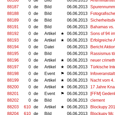
88186
0
de
Bild
06.06.2013
Antimilitaris
88187
0
de
Bild
06.06.2013
Spurennumme
88188
0
de
Bild
06.06.2013
Fotografisch
88189
0
de
Bild
06.06.2013
Sicherheitsdi
88191
0
de
Bild
06.06.2013
Bahamas vs.
88192
0
de
Artikel
★
06.06.2013
Sons of 94 i
88193
0
de
Artikel
★
06.06.2013
Erfolgreiche 
88194
0
de
Datei
06.06.2013
Bericht Akti
88195
0
de
Bild
06.06.2013
Rassismus tö
88196
0
de
Artikel
★
06.06.2013
neuer crimeth
88197
0
de
Artikel
★
06.06.2013
Türkische Int
88198
0
de
Event
⚑
06.06.2013
Infoveranstal
88199
0
de
Artikel
★
06.06.2013
Nacht vom 4. 
88200
0
de
Artikel
★
06.06.2013
17 Jahre Knas
88201
0
de
Event
⚑
06.06.2013
[FFM] Gedenk
88202
0
de
Bild
06.06.2013
clement
88203
610
de
Artikel
★
06.06.2013
Blockupy 2013
88204
610
de
Bild
06.06.2013
Blockupy Mc