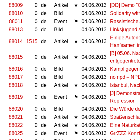
88009
0
de
Artikel
★
04.06.2013
[DD] Demo "G
88010
0
de
Bild
04.06.2013
Solidarity wit
88011
0
de
Event
⚑
04.06.2013
Rassistische
88013
0
de
Bild
04.06.2013
Linksjugend 
Einige Auton
88014
1515
de
Artikel
★
04.06.2013
Hanfsamen in
[B] 05.06. Na
88015
0
de
Artikel
★
04.06.2013
entgegentret
88016
0
de
Bild
04.06.2013
Kampf gegen
88017
0
de
Bild
04.06.2013
no npd – NPD-
88018
0
de
Artikel
★
04.06.2013
Istanbul, Nac
[J] Demonstra
88019
0
de
Event
⚑
04.06.2013
Repression
88020
0
de
Bild
04.06.2013
Die Würde de
88021
0
de
Artikel
★
04.06.2013
Straßenschla
88022
0
de
Artikel
★
04.06.2013
Eine Naturkat
88025
0
de
Event
⚑
04.06.2013
GrrZZZ Konz