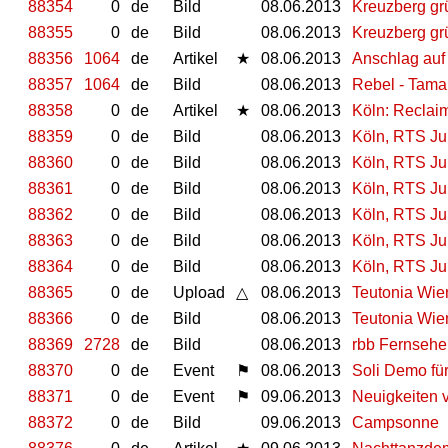
88354
0
de
Bild
08.06.2013
Kreuzberg grü
88355
0
de
Bild
08.06.2013
Kreuzberg grü
88356
1064
de
Artikel
★
08.06.2013
Anschlag auf
88357
1064
de
Bild
08.06.2013
88358
0
de
Artikel
★
08.06.2013
Köln: Reclaim
88359
0
de
Bild
08.06.2013
Köln, RTS Ju
88360
0
de
Bild
08.06.2013
Köln, RTS Ju
88361
0
de
Bild
08.06.2013
Köln, RTS Ju
88362
0
de
Bild
08.06.2013
Köln, RTS Ju
88363
0
de
Bild
08.06.2013
Köln, RTS Ju
88364
0
de
Bild
08.06.2013
Köln, RTS Ju
88365
0
de
Upload
△
08.06.2013
Teutonia Wie
88366
0
de
Bild
08.06.2013
Teutonia Wie
88369
2728
de
Bild
08.06.2013
rbb Fernsehe
88370
0
de
Event
⚑
08.06.2013
Soli Demo fü
88371
0
de
Event
⚑
09.06.2013
Neuigkeiten 
88372
0
de
Bild
09.06.2013
Campsonne