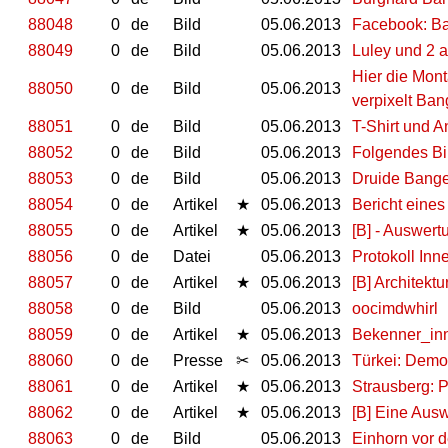
88048
0
de
Bild
05.06.2013
Facebook: Ba
88049
0
de
Bild
05.06.2013
Luley und 2 
Hier die Mont
88050
0
de
Bild
05.06.2013
verpixelt Ban
88051
0
de
Bild
05.06.2013
T-Shirt und 
88052
0
de
Bild
05.06.2013
Folgendes Bi
88053
0
de
Bild
05.06.2013
Druide Bange
88054
0
de
Artikel
★
05.06.2013
Bericht eine
88055
0
de
Artikel
★
05.06.2013
[B] - Auswer
88056
0
de
Datei
05.06.2013
Protokoll In
88057
0
de
Artikel
★
05.06.2013
[B] Architekt
88058
0
de
Bild
05.06.2013
oocimdwhirl
88059
0
de
Artikel
★
05.06.2013
Bekenner_inn
88060
0
de
Presse
✂
05.06.2013
Türkei: Dem
88061
0
de
Artikel
★
05.06.2013
Strausberg: P
88062
0
de
Artikel
★
05.06.2013
[B] Eine Ausw
88063
0
de
Bild
05.06.2013
Einhorn vor 