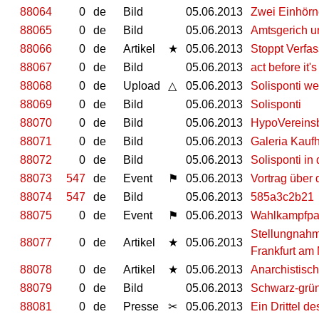
88064
0
de
Bild
05.06.2013
Zwei Einhörn
88065
0
de
Bild
05.06.2013
Amtsgerich u
88066
0
de
Artikel
★
05.06.2013
Stoppt Verfa
88067
0
de
Bild
05.06.2013
act before it's
88068
0
de
Upload
△
05.06.2013
Solisponti we
88069
0
de
Bild
05.06.2013
Solisponti
88070
0
de
Bild
05.06.2013
HypoVereins
88071
0
de
Bild
05.06.2013
Galeria Kauf
88072
0
de
Bild
05.06.2013
Solisponti in
88073
547
de
Event
⚑
05.06.2013
Vortrag über
88074
547
de
Bild
05.06.2013
585a3c2b21
88075
0
de
Event
⚑
05.06.2013
Wahlkampfpar
Stellungnahm
88077
0
de
Artikel
★
05.06.2013
Frankfurt am
88078
0
de
Artikel
★
05.06.2013
Anarchistisch
88079
0
de
Bild
05.06.2013
Schwarz-grün
88081
0
de
Presse
✂
05.06.2013
Ein Drittel d