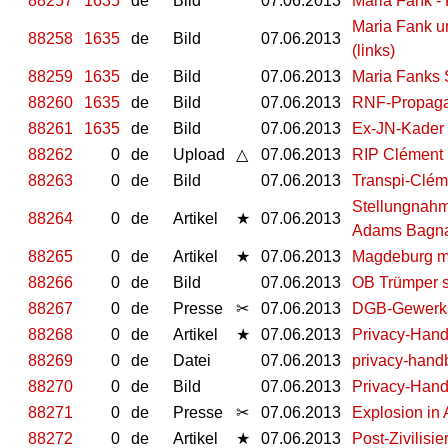
88257
1635
de
Bild
07.06.2013
Maria Fank -
Maria Fank u
88258
1635
de
Bild
07.06.2013
(links)
88259
1635
de
Bild
07.06.2013
Maria Fanks S
88260
1635
de
Bild
07.06.2013
RNF-Propagan
88261
1635
de
Bild
07.06.2013
Ex-JN-Kader 
88262
0
de
Upload
△
07.06.2013
RIP Clément
88263
0
de
Bild
07.06.2013
Transpi-Clém
Stellungnahm
88264
0
de
Artikel
★
07.06.2013
Adams Bagn
88265
0
de
Artikel
★
07.06.2013
Magdeburg m
88266
0
de
Bild
07.06.2013
OB Trümper s
88267
0
de
Presse
✂
07.06.2013
DGB-Gewerksc
88268
0
de
Artikel
★
07.06.2013
Privacy-Han
88269
0
de
Datei
07.06.2013
privacy-hand
88270
0
de
Bild
07.06.2013
Privacy-Han
88271
0
de
Presse
✂
07.06.2013
Explosion in
88272
0
de
Artikel
★
07.06.2013
Post-Zivilisi