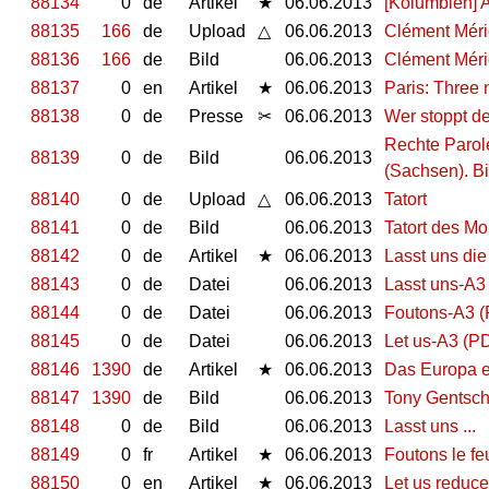
88134
0
de
Artikel
★
06.06.2013
[Kolumbien] An
88135
166
de
Upload
△
06.06.2013
Clément Méri
88136
166
de
Bild
06.06.2013
Clément Méri
88137
0
en
Artikel
★
06.06.2013
Paris: Three 
88138
0
de
Presse
✂
06.06.2013
Wer stoppt d
Rechte Parole
88139
0
de
Bild
06.06.2013
(Sachsen). Bi
88140
0
de
Upload
△
06.06.2013
Tatort
88141
0
de
Bild
06.06.2013
Tatort des M
88142
0
de
Artikel
★
06.06.2013
Lasst uns die 
88143
0
de
Datei
06.06.2013
Lasst uns-A3
88144
0
de
Datei
06.06.2013
Foutons-A3 
88145
0
de
Datei
06.06.2013
Let us-A3 (P
88146
1390
de
Artikel
★
06.06.2013
Das Europa e
88147
1390
de
Bild
06.06.2013
Tony Gentsch
88148
0
de
Bild
06.06.2013
Lasst uns ...
88149
0
fr
Artikel
★
06.06.2013
Foutons le f
88150
0
en
Artikel
★
06.06.2013
Let us reduce 