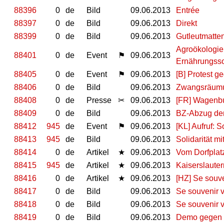
88396
0
de
Bild
09.06.2013
Entrée
88397
0
de
Bild
09.06.2013
Direkt
88399
0
de
Bild
09.06.2013
Gutleutmatte
Agroökologie
88401
0
de
Event
⚑
09.06.2013
Ernährungsso
88405
0
de
Event
⚑
09.06.2013
[B] Protest 
88406
0
de
Bild
09.06.2013
Zwangsräumun
88408
0
de
Presse
✂
09.06.2013
[FR] Wagenbu
88409
0
de
Bild
09.06.2013
BZ-Abzug de
88412
945
de
Event
⚑
09.06.2013
[KL] Aufruf: S
88413
945
de
Bild
09.06.2013
Solidarität m
88414
0
de
Artikel
★
09.06.2013
Vom Dorfplat
88415
945
de
Artikel
★
09.06.2013
Kaiserslauter
88416
0
de
Artikel
★
09.06.2013
[HZ] Se souve
88417
0
de
Bild
09.06.2013
Se souvenir v
88418
0
de
Bild
09.06.2013
Se souvenir ve
88419
0
de
Bild
09.06.2013
Demo gegen P