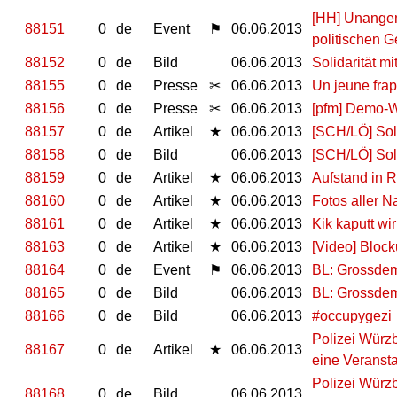
[HH] Unangem
88151
0
de
Event
⚑
06.06.2013
politischen 
88152
0
de
Bild
06.06.2013
Solidarität m
88155
0
de
Presse
✂
06.06.2013
Un jeune frap
88156
0
de
Presse
✂
06.06.2013
[pfm] Demo-W
88157
0
de
Artikel
★
06.06.2013
[SCH/LÖ] Soli
88158
0
de
Bild
06.06.2013
[SCH/LÖ] Soli
88159
0
de
Artikel
★
06.06.2013
Aufstand in R
88160
0
de
Artikel
★
06.06.2013
Fotos aller 
88161
0
de
Artikel
★
06.06.2013
Kik kaputt wi
88163
0
de
Artikel
★
06.06.2013
[Video] Bloc
88164
0
de
Event
⚑
06.06.2013
BL: Grossde
88165
0
de
Bild
06.06.2013
BL: Grossde
88166
0
de
Bild
06.06.2013
#occupygezi
Polizei Würzb
88167
0
de
Artikel
★
06.06.2013
eine Veransta
Polizei Würzb
88168
0
de
Bild
06.06.2013