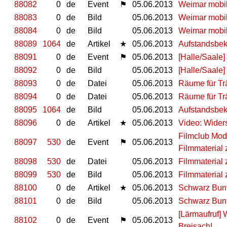
88082
0
de
Event
⚑
05.06.2013
Weimar mobil
88083
0
de
Bild
05.06.2013
Weimar mobil
88084
0
de
Bild
05.06.2013
Weimar mobil
88089
1064
de
Artikel
★
05.06.2013
Aufstandsbek
88091
0
de
Event
⚑
05.06.2013
[Halle/Saale
88092
0
de
Bild
05.06.2013
[Halle/Saale
88093
0
de
Datei
05.06.2013
Räume für Tr
88094
0
de
Datei
05.06.2013
Räume für Tr
88095
1064
de
Bild
05.06.2013
Aufstandsbek
88096
0
de
Artikel
★
05.06.2013
Video: Widers
Filmclub Mod
88097
530
de
Event
⚑
05.06.2013
Filmmaterial
88098
530
de
Datei
05.06.2013
Filmmaterial
88099
530
de
Bild
05.06.2013
Filmmaterial
88100
0
de
Artikel
★
05.06.2013
Schwarz Bunt
88101
0
de
Bild
05.06.2013
Schwarz Bunt
[Lärmaufruf] 
88102
0
de
Event
⚑
05.06.2013
Breisach!