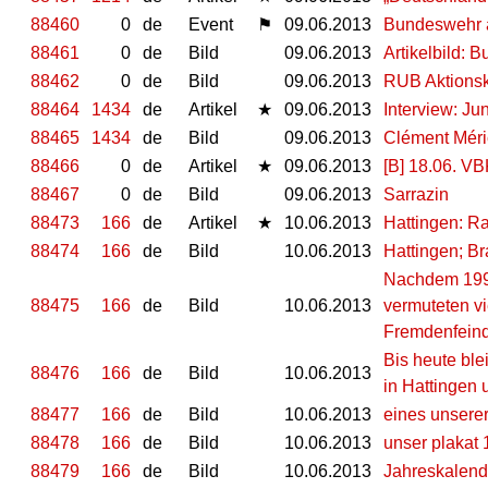
88460
0
de
Event
⚑
09.06.2013
Bundeswehr a
88461
0
de
Bild
09.06.2013
Artikelbild:
88462
0
de
Bild
09.06.2013
RUB Aktionska
88464
1434
de
Artikel
★
09.06.2013
Interview: Ju
88465
1434
de
Bild
09.06.2013
Clément Méri
88466
0
de
Artikel
★
09.06.2013
[B] 18.06. V
88467
0
de
Bild
09.06.2013
Sarrazin
88473
166
de
Artikel
★
10.06.2013
Hattingen: R
88474
166
de
Bild
10.06.2013
Hattingen; B
Nachdem 1993
88475
166
de
Bild
10.06.2013
vermuteten vi
Fremdenfeind
Bis heute bl
88476
166
de
Bild
10.06.2013
in Hattingen 
88477
166
de
Bild
10.06.2013
eines unserer
88478
166
de
Bild
10.06.2013
unser plakat
88479
166
de
Bild
10.06.2013
Jahreskalende