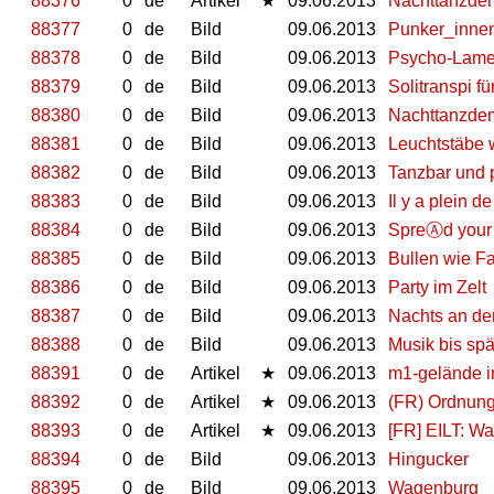
88376
0
de
Artikel
★
09.06.2013
Nachttanzdem
88377
0
de
Bild
09.06.2013
Punker_innen
88378
0
de
Bild
09.06.2013
Psycho-Lamet
88379
0
de
Bild
09.06.2013
Solitranspi f
88380
0
de
Bild
09.06.2013
Nachttanzdem
88381
0
de
Bild
09.06.2013
Leuchtstäbe w
88382
0
de
Bild
09.06.2013
Tanzbar und 
88383
0
de
Bild
09.06.2013
Il y a plein 
88384
0
de
Bild
09.06.2013
SpreⒶd your
88385
0
de
Bild
09.06.2013
Bullen wie F
88386
0
de
Bild
09.06.2013
Party im Zelt
88387
0
de
Bild
09.06.2013
Nachts an de
88388
0
de
Bild
09.06.2013
Musik bis spä
88391
0
de
Artikel
★
09.06.2013
m1-gelände in
88392
0
de
Artikel
★
09.06.2013
(FR) Ordnun
88393
0
de
Artikel
★
09.06.2013
[FR] EILT: W
88394
0
de
Bild
09.06.2013
Hingucker
88395
0
de
Bild
09.06.2013
Wagenburg