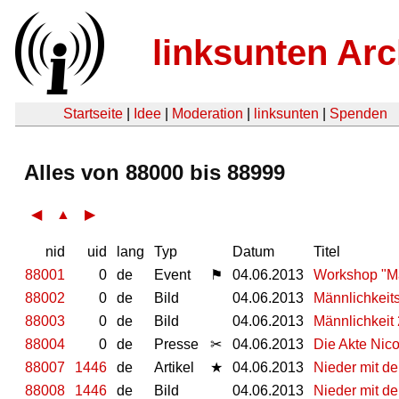
linksunten Arc
Startseite
|
Idee
|
Moderation
|
linksunten
|
Spenden
Alles von 88000 bis 88999
◀
▲
▶
nid
uid
lang
Typ
Datum
Titel
88001
0
de
Event
⚑
04.06.2013
Workshop "Män
88002
0
de
Bild
04.06.2013
Männlichkeit
88003
0
de
Bild
04.06.2013
Männlichkeit 
88004
0
de
Presse
✂
04.06.2013
Die Akte Nic
88007
1446
de
Artikel
★
04.06.2013
Nieder mit d
88008
1446
de
Bild
04.06.2013
Nieder mit d