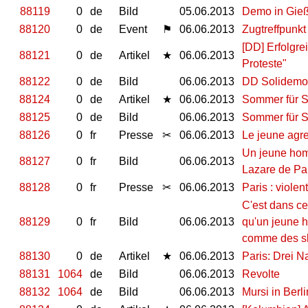
88119
0
de
Bild
05.06.2013
Demo in Gie
88120
0
de
Event
⚑
06.06.2013
Zugtreffpunkt
[DD] Erfolgr
88121
0
de
Artikel
★
06.06.2013
Proteste"
88122
0
de
Bild
06.06.2013
DD Solidemo 
88124
0
de
Artikel
★
06.06.2013
Sommer für S
88125
0
de
Bild
06.06.2013
Sommer für S
88126
0
fr
Presse
✂
06.06.2013
Le jeune agre
Un jeune homm
88127
0
fr
Bild
06.06.2013
Lazare de Par
88128
0
fr
Presse
✂
06.06.2013
Paris : viole
C'est dans ce
88129
0
fr
Bild
06.06.2013
qu'un jeune h
comme des s
88130
0
de
Artikel
★
06.06.2013
Paris: Drei 
88131
1064
de
Bild
06.06.2013
Revolte
88132
1064
de
Bild
06.06.2013
Mursi in Berl