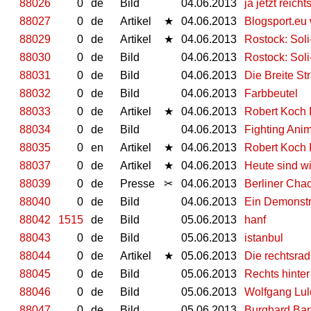
88026
0
de
Bild
04.06.2013
ja jetzt reicht
88027
0
de
Artikel
★
04.06.2013
Blogsport.eu
88029
0
de
Artikel
★
04.06.2013
Rostock: Sol
88030
0
de
Bild
04.06.2013
Rostock: Sol
88031
0
de
Bild
04.06.2013
Die Breite St
88032
0
de
Bild
04.06.2013
Farbbeutel
88033
0
de
Artikel
★
04.06.2013
Robert Koch In
88034
0
de
Bild
04.06.2013
Fighting Anim
88035
0
en
Artikel
★
04.06.2013
Robert Koch I
88037
0
de
Artikel
★
04.06.2013
Heute sind wi
88039
0
de
Presse
✂
04.06.2013
Berliner Chao
88040
0
de
Bild
04.06.2013
Ein Demonstra
88042
1515
de
Bild
05.06.2013
hanf
88043
0
de
Bild
05.06.2013
istanbul
88044
0
de
Artikel
★
05.06.2013
Die rechtsra
88045
0
de
Bild
05.06.2013
Rechts hinte
88046
0
de
Bild
05.06.2013
Wolfgang Lul
88047
0
de
Bild
05.06.2013
Burghard Ban