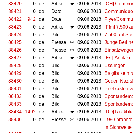
88420
0
de
Artikel
★
09.06.2013
[CH] Communi
88421
0
de
Datei
09.06.2013
Communiquée 
88422
942
de
Datei
09.06.2013
Flyer/Commun
88423
0
de
Artikel
★
09.06.2013
[Ffm] 7.500 a
88424
0
de
Bild
09.06.2013
7.500 auf Spo
88425
0
de
Presse
✂
09.06.2013
Junge Berline
88426
0
de
Presse
✂
09.06.2013
Einsatzwagen
88427
0
de
Artikel
★
09.06.2013
[Es]: Antifas
88428
0
de
Bild
09.06.2013
Esslingen
88429
0
de
Bild
09.06.2013
Es gibt kein 
88430
0
de
Bild
09.06.2013
Gegen Nazis
88431
0
de
Bild
09.06.2013
Briefkasten 
88432
0
de
Bild
09.06.2013
Spontandem
88433
0
de
Bild
09.06.2013
Spontandem
88434
1492
de
Artikel
★
09.06.2013
[DD] Rückbli
88436
0
de
Presse
✂
09.06.2013
1993 brannte 
In Sichtweit