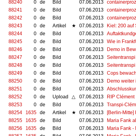
88240
0
de
Bild
07.06.2013
containerpro
88241
0
de
Bild
07.06.2013
containerproz
88242
0
de
Bild
07.06.2013
containerpro
88243
0
de
Artikel
★
07.06.2013
Kiel: 200 auf
88244
0
de
Bild
07.06.2013
Auftaktkundg
88245
0
de
Bild
07.06.2013
Wie in Frankf
88246
0
de
Bild
07.06.2013
Demo in Be
88247
0
de
Bild
07.06.2013
Seitentransp
88248
0
de
Bild
07.06.2013
Seitentransp
88249
0
de
Bild
07.06.2013
Cops bewach
88250
0
de
Bild
07.06.2013
Demo weiter
88251
0
de
Bild
07.06.2013
Abschlusskun
88252
0
de
Upload
△
07.06.2013
RIP Clément
88253
0
de
Bild
07.06.2013
Transpi-Clém
88254
1635
de
Artikel
★
07.06.2013
[Berlin-Mitte
88255
1635
de
Bild
07.06.2013
Maria Fank a
88256
1635
de
Bild
07.06.2013
Maria Fank -