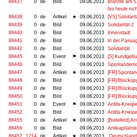
88437
0
de
Bild
09.06.2013
brannte am 5.
bis heute nic
88438
0
de
Artikel
★
09.06.2013
[VS] Solidari
88439
0
de
Bild
09.06.2013
Solidarität 2
88440
0
de
Bild
09.06.2013
Innenstadt
88441
0
de
Bild
09.06.2013
In der Passa
88442
0
de
Bild
09.06.2013
Solidarität
88445
0
de
Event
⚑
09.06.2013
[S] Kundgebun
88446
0
de
Bild
09.06.2013
Spontandemo 
88447
0
de
Artikel
★
09.06.2013
[FR] Spontan
88448
0
de
Bild
09.06.2013
[FR] Blocku
88449
0
de
Bild
09.06.2013
[FR] Blocku
88450
0
de
Bild
09.06.2013
[FR] Blocku
88451
0
de
Event
⚑
09.06.2013
Antifa-Kneipe
88452
0
de
Bild
09.06.2013
Antifa-Kneip
88455
0
de
Artikel
★
09.06.2013
[Bielefeld] A
88456
0
de
Bild
09.06.2013
Antikapitalis
88457
1214
de
Artikel
★
09.06.2013
„Deutschland“