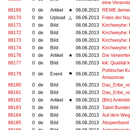
eine Veransta
88169
0
de
Artikel
★
06.06.2013
REWE dementi
88170
0
de
Upload
△
06.06.2013
Fotos der Na
88171
0
de
Bild
06.06.2013
Kirchweyhe: F
88172
0
de
Bild
06.06.2013
Kirchweyhe: F
88173
0
de
Bild
06.06.2013
Kirchweyhe: F
88174
0
de
Bild
06.06.2013
Kirchweyhe: F
88176
0
de
Artikel
★
06.06.2013
Die Verwirrte
88177
0
de
Bild
06.06.2013
kik: Qualität
Politischer 
88179
0
de
Event
⚑
06.06.2013
Amazonas
88180
0
de
Bild
06.06.2013
Das_Erbe_v
88181
0
de
Bild
06.06.2013
Das_Erbe_v
88182
0
de
Artikel
★
06.06.2013
(Bln) Antimili
88183
0
de
Bild
06.06.2013
Tatort Bunde
88184
0
de
Bild
06.06.2013
Auf dem Weg
88185
0
de
Bild
06.06.2013
Absperrband