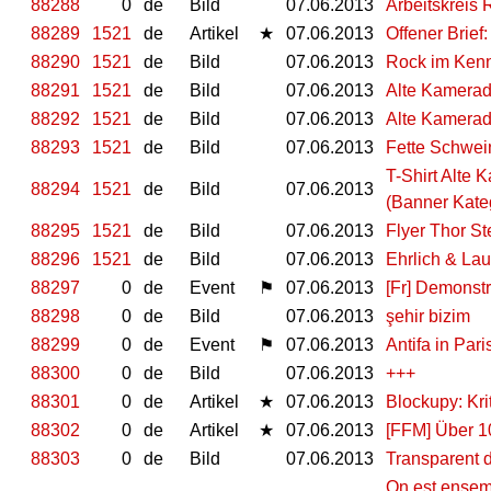
88288
0
de
Bild
07.06.2013
Arbeitskreis
88289
1521
de
Artikel
★
07.06.2013
Offener Brie
88290
1521
de
Bild
07.06.2013
Rock im Kenn
88291
1521
de
Bild
07.06.2013
Alte Kamerad
88292
1521
de
Bild
07.06.2013
Alte Kamerad
88293
1521
de
Bild
07.06.2013
Fette Schwei
T-Shirt Alte 
88294
1521
de
Bild
07.06.2013
(Banner Kate
88295
1521
de
Bild
07.06.2013
Flyer Thor S
88296
1521
de
Bild
07.06.2013
Ehrlich & Lau
88297
0
de
Event
⚑
07.06.2013
[Fr] Demonstra
88298
0
de
Bild
07.06.2013
şehir bizim
88299
0
de
Event
⚑
07.06.2013
Antifa in Pari
88300
0
de
Bild
07.06.2013
+++
88301
0
de
Artikel
★
07.06.2013
Blockupy: Kri
88302
0
de
Artikel
★
07.06.2013
[FFM] Über 
88303
0
de
Bild
07.06.2013
Transparent 
On est ensem