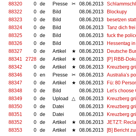
88320
0
de
Presse
✂
08.06.2013
Schlammschl
88322
0
de
Bild
08.06.2013
Blockupy
88323
0
de
Bild
08.06.2013
besetzen stat
88324
0
de
Bild
08.06.2013
Tanz dich frei
88325
0
de
Bild
08.06.2013
fuck the polic
88326
0
de
Bild
08.06.2013
Hessentag in
88327
0
de
Artikel
★
08.06.2013
Deutsche Bur
88341
2728
de
Artikel
★
08.06.2013
[P] RBB-Doku
88342
0
de
Artikel
★
08.06.2013
Kreuzberg grü
88346
0
en
Presse
✂
08.06.2013
Australia's po
88347
0
de
Artikel
★
08.06.2013
Fü: 80 Perso
88348
0
de
Bild
08.06.2013
Let's choos
88349
0
de
Upload
△
08.06.2013
Kreuzberg grü
88350
0
de
Datei
08.06.2013
Kreuzberg grü
88351
0
de
Datei
08.06.2013
Kreuzberg grü
88352
0
de
Artikel
★
08.06.2013
JETZT: Reclai
88353
0
de
Artikel
★
08.06.2013
[B] Bericht z