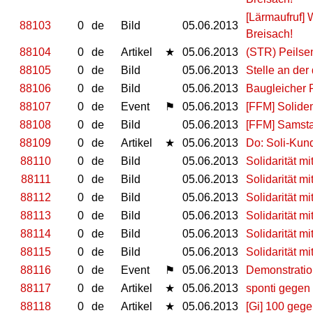
[Lärmaufruf] 
88103
0
de
Bild
05.06.2013
Breisach!
88104
0
de
Artikel
★
05.06.2013
(STR) Peilse
88105
0
de
Bild
05.06.2013
Stelle an de
88106
0
de
Bild
05.06.2013
Baugleicher 
88107
0
de
Event
⚑
05.06.2013
[FFM] Solide
88108
0
de
Bild
05.06.2013
[FFM] Samsta
88109
0
de
Artikel
★
05.06.2013
Do: Soli-Kun
88110
0
de
Bild
05.06.2013
Solidarität mi
88111
0
de
Bild
05.06.2013
Solidarität mi
88112
0
de
Bild
05.06.2013
Solidarität mi
88113
0
de
Bild
05.06.2013
Solidarität mi
88114
0
de
Bild
05.06.2013
Solidarität mi
88115
0
de
Bild
05.06.2013
Solidarität mi
88116
0
de
Event
⚑
05.06.2013
Demonstration
88117
0
de
Artikel
★
05.06.2013
sponti gegen 
88118
0
de
Artikel
★
05.06.2013
[Gi] 100 gege