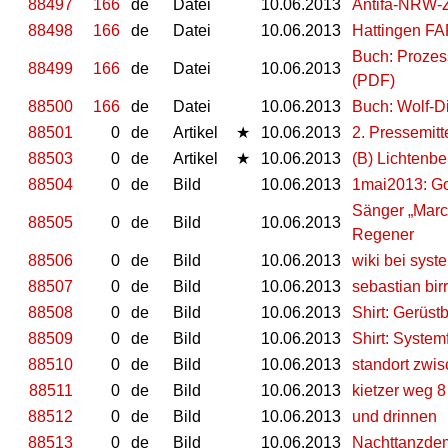
88497
166
de
Datei
10.06.2013
Antifa-NRW-Ze
88498
166
de
Datei
10.06.2013
Hattingen FA
Buch: Prozes
88499
166
de
Datei
10.06.2013
(PDF)
88500
166
de
Datei
10.06.2013
Buch: Wolf-D
88501
0
de
Artikel
★
10.06.2013
2. Pressemitt
88503
0
de
Artikel
★
10.06.2013
(B) Lichtenb
88504
0
de
Bild
10.06.2013
1mai2013: Goh
Sänger „Marci
88505
0
de
Bild
10.06.2013
Regener
88506
0
de
Bild
10.06.2013
wiki bei syst
88507
0
de
Bild
10.06.2013
sebastian bir
88508
0
de
Bild
10.06.2013
Shirt: Gerüs
88509
0
de
Bild
10.06.2013
Shirt: System
88510
0
de
Bild
10.06.2013
standort zwis
88511
0
de
Bild
10.06.2013
kietzer weg 8
88512
0
de
Bild
10.06.2013
und drinnen
88513
0
de
Bild
10.06.2013
Nachttanzdem