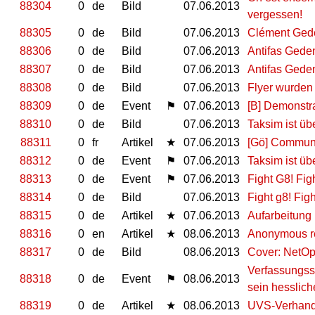
88304
0
de
Bild
07.06.2013
vergessen!
88305
0
de
Bild
07.06.2013
Clément Gede
88306
0
de
Bild
07.06.2013
Antifas Gede
88307
0
de
Bild
07.06.2013
Antifas Gede
88308
0
de
Bild
07.06.2013
Flyer wurden 
88309
0
de
Event
⚑
07.06.2013
[B] Demonstrat
88310
0
de
Bild
07.06.2013
Taksim ist übe
88311
0
fr
Artikel
★
07.06.2013
[Gö] Communi
88312
0
de
Event
⚑
07.06.2013
Taksim ist übe
88313
0
de
Event
⚑
07.06.2013
Fight G8! Fig
88314
0
de
Bild
07.06.2013
Fight g8! Figh
88315
0
de
Artikel
★
07.06.2013
Aufarbeitung 
88316
0
en
Artikel
★
08.06.2013
Anonymous re
88317
0
de
Bild
08.06.2013
Cover: NetOps
Verfassungss
88318
0
de
Event
⚑
08.06.2013
sein hesslich
88319
0
de
Artikel
★
08.06.2013
UVS-Verhand