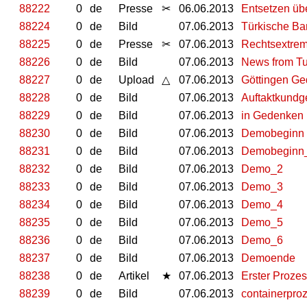
88222
0
de
Presse
✂
06.06.2013
Entsetzen übe
88224
0
de
Bild
07.06.2013
Türkische Ba
88225
0
de
Presse
✂
07.06.2013
Rechtsextreme
88226
0
de
Bild
07.06.2013
News from Tu
88227
0
de
Upload
△
07.06.2013
Göttingen Ge
88228
0
de
Bild
07.06.2013
Auftaktkund
88229
0
de
Bild
07.06.2013
in Gedenken
88230
0
de
Bild
07.06.2013
Demobeginn
88231
0
de
Bild
07.06.2013
Demobeginn
88232
0
de
Bild
07.06.2013
Demo_2
88233
0
de
Bild
07.06.2013
Demo_3
88234
0
de
Bild
07.06.2013
Demo_4
88235
0
de
Bild
07.06.2013
Demo_5
88236
0
de
Bild
07.06.2013
Demo_6
88237
0
de
Bild
07.06.2013
Demoende
88238
0
de
Artikel
★
07.06.2013
Erster Proze
88239
0
de
Bild
07.06.2013
containerpro