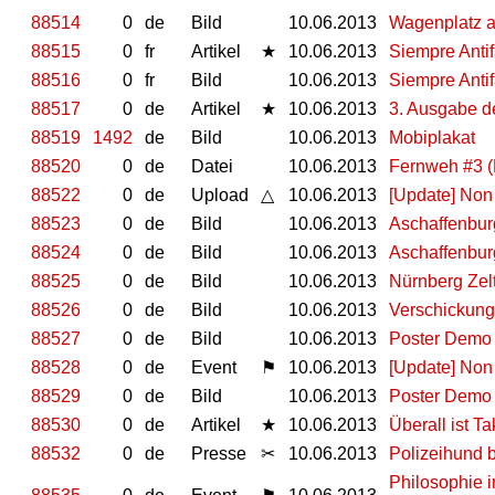
88514
0
de
Bild
10.06.2013
Wagenplatz a
88515
0
fr
Artikel
★
10.06.2013
Siempre Antif
88516
0
fr
Bild
10.06.2013
Siempre Anti
88517
0
de
Artikel
★
10.06.2013
3. Ausgabe d
88519
1492
de
Bild
10.06.2013
Mobiplakat
88520
0
de
Datei
10.06.2013
Fernweh #3 
88522
0
de
Upload
△
10.06.2013
[Update] Non 
88523
0
de
Bild
10.06.2013
Aschaffenbur
88524
0
de
Bild
10.06.2013
Aschaffenbur
88525
0
de
Bild
10.06.2013
Nürnberg Zel
88526
0
de
Bild
10.06.2013
Verschickung
88527
0
de
Bild
10.06.2013
Poster Demo
88528
0
de
Event
⚑
10.06.2013
[Update] Non 
88529
0
de
Bild
10.06.2013
Poster Demo
88530
0
de
Artikel
★
10.06.2013
Überall ist Ta
88532
0
de
Presse
✂
10.06.2013
Polizeihund be
Philosophie i