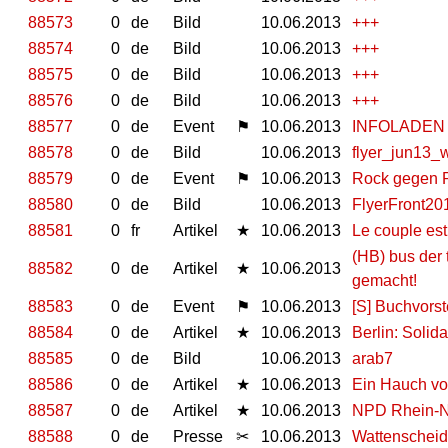
88573
0
de
Bild
10.06.2013
+++
88574
0
de
Bild
10.06.2013
+++
88575
0
de
Bild
10.06.2013
+++
88576
0
de
Bild
10.06.2013
+++
88577
0
de
Event
⚑
10.06.2013
INFOLADEN
88578
0
de
Bild
10.06.2013
flyer_jun13_
88579
0
de
Event
⚑
10.06.2013
Rock gegen 
88580
0
de
Bild
10.06.2013
FlyerFront20
88581
0
fr
Artikel
★
10.06.2013
Le couple es
(HB) bus der 
88582
0
de
Artikel
★
10.06.2013
gemacht!
88583
0
de
Event
⚑
10.06.2013
[S] Buchvors
88584
0
de
Artikel
★
10.06.2013
Berlin: Solida
88585
0
de
Bild
10.06.2013
arab7
88586
0
de
Artikel
★
10.06.2013
Ein Hauch vo
88587
0
de
Artikel
★
10.06.2013
NPD Rhein-Ne
88588
0
de
Presse
✂
10.06.2013
Wattenscheid