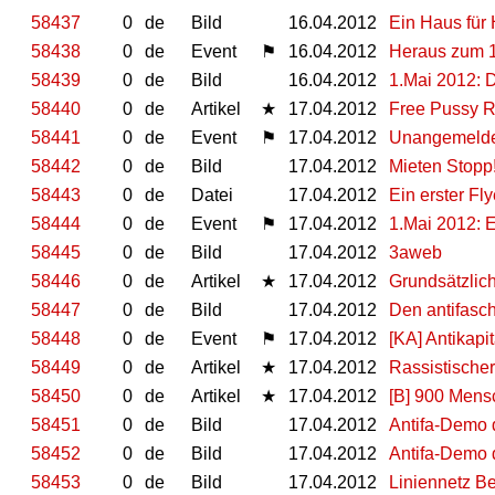
58437
0
de
Bild
16.04.2012
Ein Haus für 
58438
0
de
Event
⚑
16.04.2012
Heraus zum 1.
58439
0
de
Bild
16.04.2012
1.Mai 2012: D
58440
0
de
Artikel
★
17.04.2012
Free Pussy Ri
58441
0
de
Event
⚑
17.04.2012
Unangemelde
58442
0
de
Bild
17.04.2012
Mieten Stopp
58443
0
de
Datei
17.04.2012
Ein erster Fl
58444
0
de
Event
⚑
17.04.2012
1.Mai 2012: E
58445
0
de
Bild
17.04.2012
3aweb
58446
0
de
Artikel
★
17.04.2012
Grundsätzlic
58447
0
de
Bild
17.04.2012
Den antifasch
58448
0
de
Event
⚑
17.04.2012
[KA] Antikapit
58449
0
de
Artikel
★
17.04.2012
Rassistischer
58450
0
de
Artikel
★
17.04.2012
[B] 900 Mens
58451
0
de
Bild
17.04.2012
Antifa-Demo 
58452
0
de
Bild
17.04.2012
Antifa-Demo 
58453
0
de
Bild
17.04.2012
Liniennetz Be