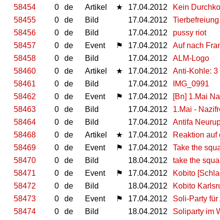
58454
0
de
Artikel
★
17.04.2012
Kein Durchko
58455
0
de
Bild
17.04.2012
Tierbefreiun
58456
0
de
Bild
17.04.2012
pussy riot
58457
0
de
Event
⚑
17.04.2012
Auf nach Fran
58458
0
de
Bild
17.04.2012
ALM-Logo
58460
0
de
Artikel
★
17.04.2012
Anti-Kohle: 
58461
0
de
Bild
17.04.2012
IMG_0991
58462
0
de
Event
⚑
17.04.2012
[Bn] 1.Mai Naz
58463
0
de
Bild
17.04.2012
1.Mai - Nazif
58464
0
de
Bild
17.04.2012
Antifa Neuru
58468
0
de
Artikel
★
17.04.2012
Reaktion auf
58469
0
de
Event
⚑
17.04.2012
Take the squa
58470
0
de
Bild
18.04.2012
take the squa
58471
0
de
Event
⚑
17.04.2012
Kobito [Schla
58472
0
de
Bild
18.04.2012
Kobito Karls
58473
0
de
Event
⚑
17.04.2012
Soli-Party fü
58474
0
de
Bild
18.04.2012
Soliparty im 