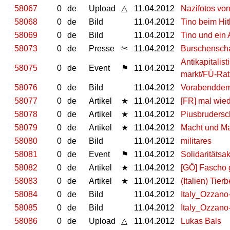
58067
0
de
Upload
△
11.04.2012
Nazifotos vo
58068
0
de
Bild
11.04.2012
Tino beim Hit
58069
0
de
Bild
11.04.2012
Tino und ein
58073
0
de
Presse
✂
11.04.2012
Burschenscha
An­ti­ka­pi­ta­
58075
0
de
Event
⚑
11.04.2012
markt/FÜ-​Rat
58076
0
de
Bild
11.04.2012
Vorabenddem
58077
0
de
Artikel
★
11.04.2012
[FR] mal wie
58078
0
de
Artikel
★
11.04.2012
Piusbrudersch
58079
0
de
Artikel
★
11.04.2012
Macht und Ma
58080
0
de
Bild
11.04.2012
militares
58081
0
de
Event
⚑
11.04.2012
Solidaritätsa
58082
0
de
Artikel
★
11.04.2012
[GÖ] Fascho 
58083
0
de
Artikel
★
11.04.2012
(Italien) Tie
58084
0
de
Bild
11.04.2012
Italy_Ozzano
58085
0
de
Bild
11.04.2012
Italy_Ozzano
58086
0
de
Upload
△
11.04.2012
Lukas Bals