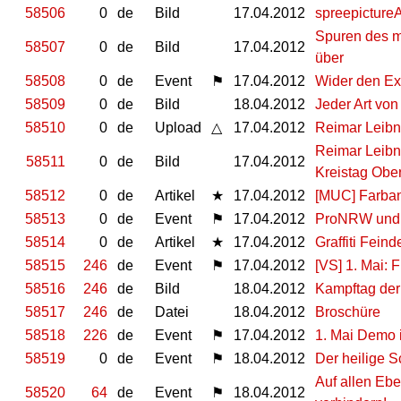
58506
0
de
Bild
17.04.2012
spreepicture
Spuren des ma
58507
0
de
Bild
17.04.2012
über
58508
0
de
Event
⚑
17.04.2012
Wider den Ext
58509
0
de
Bild
18.04.2012
Jeder Art vo
58510
0
de
Upload
△
17.04.2012
Reimar Leibn
Reimar Leibn
58511
0
de
Bild
17.04.2012
Kreistag Ober
58512
0
de
Artikel
★
17.04.2012
[MUC] Farban
58513
0
de
Event
⚑
17.04.2012
ProNRW und G
58514
0
de
Artikel
★
17.04.2012
Graffiti Fein
58515
246
de
Event
⚑
17.04.2012
[VS] 1. Mai: 
58516
246
de
Bild
18.04.2012
Kampftag der
58517
246
de
Datei
18.04.2012
Broschüre
58518
226
de
Event
⚑
17.04.2012
1. Mai Demo 
58519
0
de
Event
⚑
18.04.2012
Der heilige S
Auf allen Ebe
58520
64
de
Event
⚑
18.04.2012