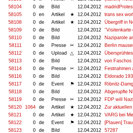
58104
0
de
Bild
12.04.2012
madridProte
58105
0
en
Artikel
★
12.04.2012
trans sex work
58108
0
de
Artikel
★
12.04.2012
Übergriff in
58109
0
de
Bild
12.04.2012
"Visitenkarte
58110
0
de
Bild
12.04.2012
Naziparole a
58111
0
de
Presse
✂
12.04.2012
Berlin mause
58112
0
de
Upload
△
12.04.2012
Übersprühtes
58113
0
de
Bild
12.04.2012
von Faschos 
58114
0
de
Presse
✂
12.04.2012
Festnahmen 
58116
0
de
Bild
12.04.2012
Eldorado 1932
58117
0
de
Event
⚑
12.04.2012
Ribnitz-Damg
58118
0
de
Bild
12.04.2012
Abgerupfte 
58119
0
de
Presse
✂
12.04.2012
FDP will Naz
58120
1064
de
Artikel
★
12.04.2012
Zur aktuellen
58121
0
de
Artikel
★
12.04.2012
VARG bei Met
58122
0
de
Event
⚑
12.04.2012
[Plauen] Tra
58123
0
de
Bild
12.04.2012
57287