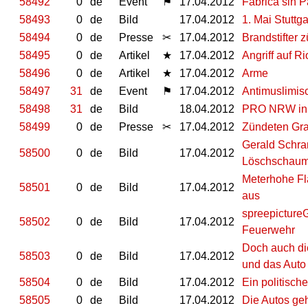
58492
0
de
Event
⚑
17.04.2012
Fábrica sin P
58493
0
de
Bild
17.04.2012
1. Mai Stuttg
58494
0
de
Presse
✂
17.04.2012
Brandstifter 
58495
0
de
Artikel
★
17.04.2012
Angriff auf R
58496
0
de
Artikel
★
17.04.2012
Arme
58497
31
de
Event
⚑
17.04.2012
Antimuslimis
58498
31
de
Bild
18.04.2012
PRO NRW in 
58499
0
de
Presse
✂
17.04.2012
Zündeten Graf
Gerald Schra
58500
0
de
Bild
17.04.2012
Löschschau
Meterhohe Fl
58501
0
de
Bild
17.04.2012
aus
spreepicture
58502
0
de
Bild
17.04.2012
Feuerwehr
Doch auch die
58503
0
de
Bild
17.04.2012
und das Auto
58504
0
de
Bild
17.04.2012
Ein politisch
58505
0
de
Bild
17.04.2012
Die Autos gehö