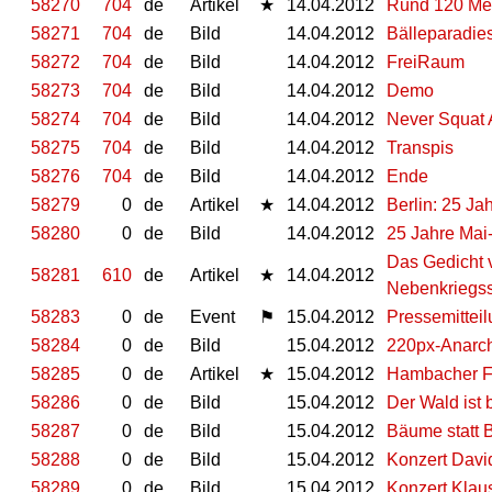
58270
704
de
Artikel
★
14.04.2012
Rund 120 Men
58271
704
de
Bild
14.04.2012
Bälleparadie
58272
704
de
Bild
14.04.2012
FreiRaum
58273
704
de
Bild
14.04.2012
Demo
58274
704
de
Bild
14.04.2012
Never Squat 
58275
704
de
Bild
14.04.2012
Transpis
58276
704
de
Bild
14.04.2012
Ende
58279
0
de
Artikel
★
14.04.2012
Berlin: 25 Ja
58280
0
de
Bild
14.04.2012
25 Jahre Mai-
Das Gedicht v
58281
610
de
Artikel
★
14.04.2012
Nebenkriegs
58283
0
de
Event
⚑
15.04.2012
Pressemittei
58284
0
de
Bild
15.04.2012
220px-Anarch
58285
0
de
Artikel
★
15.04.2012
Hambacher Fo
58286
0
de
Bild
15.04.2012
Der Wald ist 
58287
0
de
Bild
15.04.2012
Bäume statt 
58288
0
de
Bild
15.04.2012
Konzert Davi
58289
0
de
Bild
15.04.2012
Konzert Klau