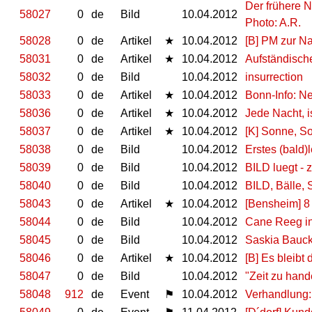
Der frühere N
58027
0
de
Bild
10.04.2012
Photo: A.R.
58028
0
de
Artikel
★
10.04.2012
[B] PM zur N
58031
0
de
Artikel
★
10.04.2012
Aufständisch
58032
0
de
Bild
10.04.2012
insurrection
58033
0
de
Artikel
★
10.04.2012
Bonn-Info: N
58036
0
de
Artikel
★
10.04.2012
Jede Nacht, i
58037
0
de
Artikel
★
10.04.2012
[K] Sonne, So
58038
0
de
Bild
10.04.2012
Erstes (bald)
58039
0
de
Bild
10.04.2012
BILD luegt - 
58040
0
de
Bild
10.04.2012
BILD, Bälle,
58043
0
de
Artikel
★
10.04.2012
[Bensheim] 8 
58044
0
de
Bild
10.04.2012
Cane Reeg i
58045
0
de
Bild
10.04.2012
Saskia Bauc
58046
0
de
Artikel
★
10.04.2012
[B] Es bleibt
58047
0
de
Bild
10.04.2012
"Zeit zu hand
58048
912
de
Event
⚑
10.04.2012
Verhandlung: