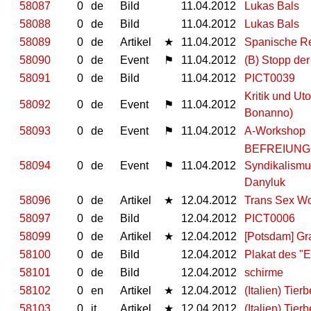
58087
0
de
Bild
11.04.2012
Lukas Bals
58088
0
de
Bild
11.04.2012
Lukas Bals
58089
0
de
Artikel
★
11.04.2012
Spanische Reg
58090
0
de
Event
⚑
11.04.2012
(B) Stopp de
58091
0
de
Bild
11.04.2012
PICT0039
Kritik und Ut
58092
0
de
Event
⚑
11.04.2012
Bonanno)
58093
0
de
Event
⚑
11.04.2012
A-Workshop
BEFREIUNG u
58094
0
de
Event
⚑
11.04.2012
Syndikalismu
Danyluk
58096
0
de
Artikel
★
12.04.2012
Trans Sex Wor
58097
0
de
Bild
12.04.2012
PICT0006
58099
0
de
Artikel
★
12.04.2012
[Potsdam] G
58100
0
de
Bild
12.04.2012
Plakat des "
58101
0
de
Bild
12.04.2012
schirme
58102
0
en
Artikel
★
12.04.2012
(Italien) Tie
58103
0
it
Artikel
★
12.04.2012
(Italien) Tie