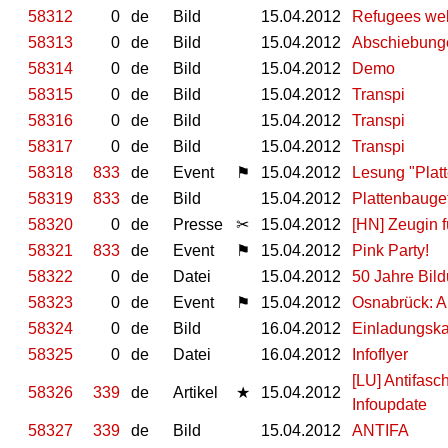
58312
0
de
Bild
15.04.2012
Refugees we
58313
0
de
Bild
15.04.2012
Abschiebung
58314
0
de
Bild
15.04.2012
Demo
58315
0
de
Bild
15.04.2012
Transpi
58316
0
de
Bild
15.04.2012
Transpi
58317
0
de
Bild
15.04.2012
Transpi
58318
833
de
Event
⚑
15.04.2012
Lesung "Platt
58319
833
de
Bild
15.04.2012
Plattenbauge
58320
0
de
Presse
✂
15.04.2012
[HN] Zeugin f
58321
833
de
Event
⚑
15.04.2012
Pink Party!
58322
0
de
Datei
15.04.2012
50 Jahre Bil
58323
0
de
Event
⚑
15.04.2012
Osnabrück: A
58324
0
de
Bild
16.04.2012
Einladungska
58325
0
de
Datei
16.04.2012
Infoflyer
[LU] Antifasc
58326
339
de
Artikel
★
15.04.2012
Infoupdate
58327
339
de
Bild
15.04.2012
ANTIFA