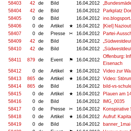
58403
42
de
Bild
16.04.2012
„Bundesmädel
58404
42
de
Bild
16.04.2012
Parkplatz Do
58405
0
de
Bild
16.04.2012
ino.blogsport
58406
0
de
Artikel
★
16.04.2012
[Kiel] Naziou
58407
0
de
Presse
✂
16.04.2012
Partei-Aussch
58409
42
de
Bild
16.04.2012
„Südwestdeut
58410
42
de
Bild
16.04.2012
„Südwestdeut
Offenburg: I
58411
879
de
Event
⚑
16.04.2012
Eisenach
58412
0
de
Artikel
★
16.04.2012
Video zur Wa
58413
865
de
Artikel
★
16.04.2012
Video: Störu
58414
865
de
Bild
16.04.2012
bild-vs-schul
58415
0
de
Artikel
★
16.04.2012
Plauen am 14
58416
0
de
Bild
16.04.2012
IMG_0035
58417
0
de
Presse
✂
16.04.2012
Konspirative
58418
0
de
Artikel
★
16.04.2012
Aufruf: Kapit
58419
0
de
Bild
16.04.2012
banner_1mai