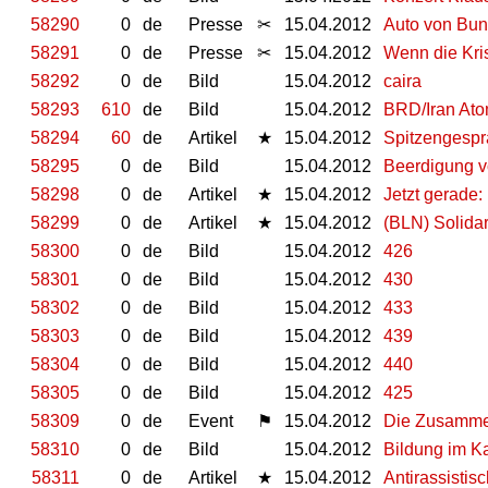
58290
0
de
Presse
✂
15.04.2012
Auto von Bund
58291
0
de
Presse
✂
15.04.2012
Wenn die Kris
58292
0
de
Bild
15.04.2012
caira
58293
610
de
Bild
15.04.2012
BRD/Iran At
58294
60
de
Artikel
★
15.04.2012
Spitzengespr
58295
0
de
Bild
15.04.2012
Beerdigung v
58298
0
de
Artikel
★
15.04.2012
Jetzt gerade:
58299
0
de
Artikel
★
15.04.2012
(BLN) Solida
58300
0
de
Bild
15.04.2012
426
58301
0
de
Bild
15.04.2012
430
58302
0
de
Bild
15.04.2012
433
58303
0
de
Bild
15.04.2012
439
58304
0
de
Bild
15.04.2012
440
58305
0
de
Bild
15.04.2012
425
58309
0
de
Event
⚑
15.04.2012
Die Zusammen
58310
0
de
Bild
15.04.2012
Bildung im K
58311
0
de
Artikel
★
15.04.2012
Antirassistis