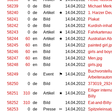
58239
0
de
Bild
14.04.2012
Michael Merk
58240
0
de
Artikel
★
14.04.2012
1. Harzer De
58241
0
de
Bild
14.04.2012
Plakat
58242
0
de
Bild
14.04.2012
Kurdish-inhab
58243
0
de
Artikel
★
14.04.2012
Fahrkartena
58244
60
en
Artikel
★
14.04.2012
Australian Ab
58245
60
en
Bild
14.04.2012
painted girl.j
58246
60
en
Bild
14.04.2012
girls and boy
58247
60
en
Bild
14.04.2012
Men.jpg
58248
60
en
Bild
14.04.2012
girls.jpg
Buchvorstell
58249
0
de
Event
⚑
14.04.2012
Arbeiterauto
58250
0
de
Bild
14.04.2012
373019_292
Eiliger inter
58251
310
de
Artikel
★
14.04.2012
Billy
58252
310
de
Bild
14.04.2012
Eat-and-Billy
58253
0
de
Presse
✂
14.04.2012
Spitzeleinsat