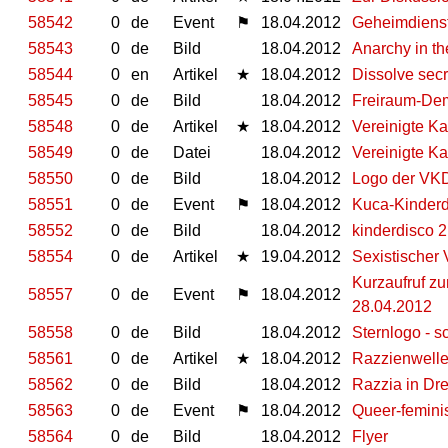
58542
0
de
Event
⚑
18.04.2012
Geheimdienst
58543
0
de
Bild
18.04.2012
Anarchy in t
58544
0
en
Artikel
★
18.04.2012
Dissolve secr
58545
0
de
Bild
18.04.2012
Freiraum-Dem
58548
0
de
Artikel
★
18.04.2012
Vereinigte K
58549
0
de
Datei
18.04.2012
Vereinigte K
58550
0
de
Bild
18.04.2012
Logo der VK
58551
0
de
Event
⚑
18.04.2012
Kuca-Kinderd
58552
0
de
Bild
18.04.2012
kinderdisco 
58554
0
de
Artikel
★
19.04.2012
Sexistischer 
Kurzaufruf zu
58557
0
de
Event
⚑
18.04.2012
28.04.2012
58558
0
de
Bild
18.04.2012
Sternlogo - 
58561
0
de
Artikel
★
18.04.2012
Razzienwelle 
58562
0
de
Bild
18.04.2012
Razzia in Dr
58563
0
de
Event
⚑
18.04.2012
Queer-femini
58564
0
de
Bild
18.04.2012
Flyer