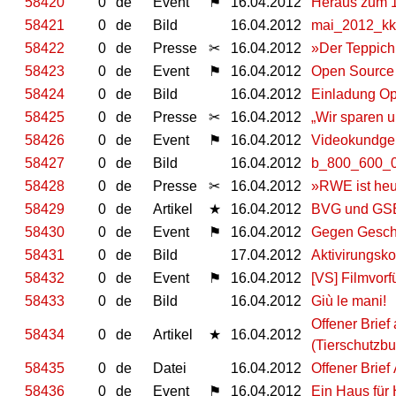
58420
0
de
Event
⚑
16.04.2012
Heraus zum 1
58421
0
de
Bild
16.04.2012
mai_2012_kk
58422
0
de
Presse
✂
16.04.2012
»Der Teppich
58423
0
de
Event
⚑
16.04.2012
Open Source 
58424
0
de
Bild
16.04.2012
Einladung O
58425
0
de
Presse
✂
16.04.2012
„Wir sparen 
58426
0
de
Event
⚑
16.04.2012
Videokundgeb
58427
0
de
Bild
16.04.2012
b_800_600_0
58428
0
de
Presse
✂
16.04.2012
»RWE ist heu
58429
0
de
Artikel
★
16.04.2012
BVG und GS
58430
0
de
Event
⚑
16.04.2012
Gegen Ge­schic
58431
0
de
Bild
17.04.2012
Aktivirungsk
58432
0
de
Event
⚑
16.04.2012
[VS] Filmvorf
58433
0
de
Bild
16.04.2012
Giù le mani!
Offener Brie
58434
0
de
Artikel
★
16.04.2012
(Tierschutzb
58435
0
de
Datei
16.04.2012
Offener Brief
58436
0
de
Event
⚑
16.04.2012
Ein Haus für 