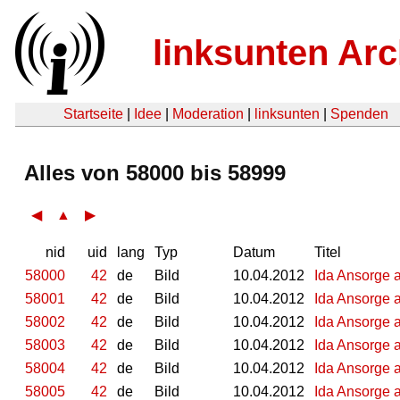
linksunten Arc
Startseite
|
Idee
|
Moderation
|
linksunten
|
Spenden
Alles von 58000 bis 58999
◀
▲
▶
nid
uid
lang
Typ
Datum
Titel
58000
42
de
Bild
10.04.2012
Ida Ansorge a
58001
42
de
Bild
10.04.2012
Ida Ansorge a
58002
42
de
Bild
10.04.2012
Ida Ansorge a
58003
42
de
Bild
10.04.2012
Ida Ansorge a
58004
42
de
Bild
10.04.2012
Ida Ansorge a
58005
42
de
Bild
10.04.2012
Ida Ansorge a