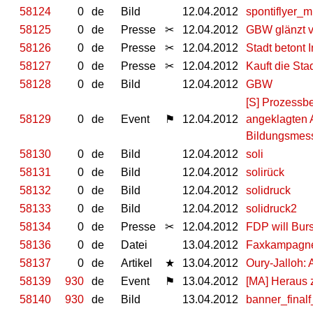
58124
0
de
Bild
12.04.2012
spontiflyer_mi
58125
0
de
Presse
✂
12.04.2012
GBW glänzt v
58126
0
de
Presse
✂
12.04.2012
Stadt betont
58127
0
de
Presse
✂
12.04.2012
Kauft die S
58128
0
de
Bild
12.04.2012
GBW
[S] Prozessbe
58129
0
de
Event
⚑
12.04.2012
angeklagten A
Bildungsmes
58130
0
de
Bild
12.04.2012
soli
58131
0
de
Bild
12.04.2012
solirück
58132
0
de
Bild
12.04.2012
solidruck
58133
0
de
Bild
12.04.2012
solidruck2
58134
0
de
Presse
✂
12.04.2012
FDP will Bur
58136
0
de
Datei
13.04.2012
Faxkampagne
58137
0
de
Artikel
★
13.04.2012
Oury-Jalloh:
58139
930
de
Event
⚑
13.04.2012
[MA] Heraus z
58140
930
de
Bild
13.04.2012
banner_finalf