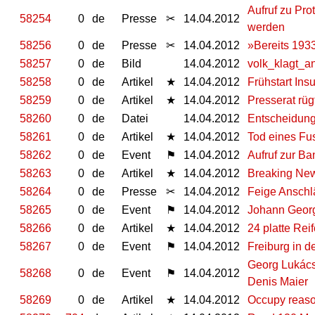
Aufruf zu Prot
58254
0
de
Presse
✂
14.04.2012
werden
58256
0
de
Presse
✂
14.04.2012
»Bereits 193
58257
0
de
Bild
14.04.2012
volk_klagt_a
58258
0
de
Artikel
★
14.04.2012
Frühstart Ins
58259
0
de
Artikel
★
14.04.2012
Presserat rüg
58260
0
de
Datei
14.04.2012
Entscheidun
58261
0
de
Artikel
★
14.04.2012
Tod eines Fus
58262
0
de
Event
⚑
14.04.2012
Aufruf zur B
58263
0
de
Artikel
★
14.04.2012
Breaking News
58264
0
de
Presse
✂
14.04.2012
Feige Anschlä
58265
0
de
Event
⚑
14.04.2012
Johann Georg 
58266
0
de
Artikel
★
14.04.2012
24 platte Rei
58267
0
de
Event
⚑
14.04.2012
Freiburg in d
Georg Lukács 
58268
0
de
Event
⚑
14.04.2012
Denis Maier
58269
0
de
Artikel
★
14.04.2012
Occupy reaso