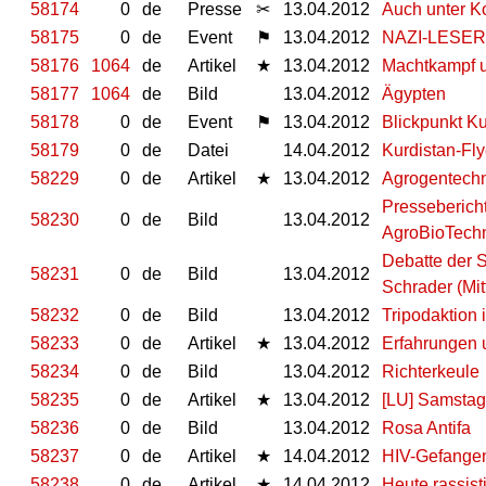
58174
0
de
Presse
✂
13.04.2012
Auch unter Ko
58175
0
de
Event
⚑
13.04.2012
NAZI-LESER
58176
1064
de
Artikel
★
13.04.2012
Machtkampf 
58177
1064
de
Bild
13.04.2012
Ägypten
58178
0
de
Event
⚑
13.04.2012
Blickpunkt Ku
58179
0
de
Datei
14.04.2012
Kurdistan-Fly
58229
0
de
Artikel
★
13.04.2012
Agrogentechn
Pressebericht
58230
0
de
Bild
13.04.2012
AgroBioTechn
Debatte der 
58231
0
de
Bild
13.04.2012
Schrader (Mit
58232
0
de
Bild
13.04.2012
Tripodaktion 
58233
0
de
Artikel
★
13.04.2012
Erfahrungen u
58234
0
de
Bild
13.04.2012
Richterkeule
58235
0
de
Artikel
★
13.04.2012
[LU] Samstag 
58236
0
de
Bild
13.04.2012
Rosa Antifa
58237
0
de
Artikel
★
14.04.2012
HIV-Gefangen
58238
0
de
Artikel
★
14.04.2012
Heute rassis