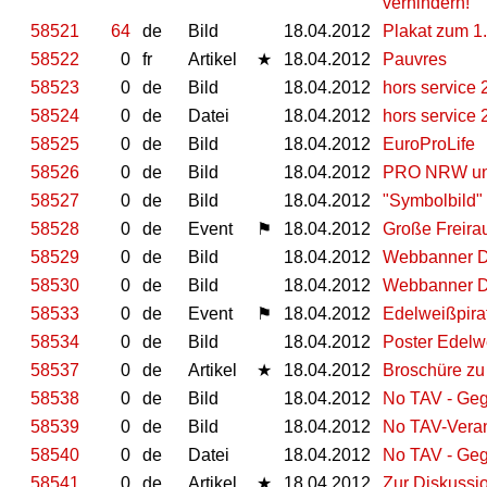
verhindern!
58521
64
de
Bild
18.04.2012
Plakat zum 1
58522
0
fr
Artikel
★
18.04.2012
Pauvres
58523
0
de
Bild
18.04.2012
hors service 
58524
0
de
Datei
18.04.2012
hors service 
58525
0
de
Bild
18.04.2012
EuroProLife
58526
0
de
Bild
18.04.2012
PRO NRW und 
58527
0
de
Bild
18.04.2012
"Symbolbild"
58528
0
de
Event
⚑
18.04.2012
Große Freira
58529
0
de
Bild
18.04.2012
Webbanner D
58530
0
de
Bild
18.04.2012
Webbanner D
58533
0
de
Event
⚑
18.04.2012
Edelweißpirat
58534
0
de
Bild
18.04.2012
Poster Edelwe
58537
0
de
Artikel
★
18.04.2012
Broschüre zu
58538
0
de
Bild
18.04.2012
No TAV - Geg
58539
0
de
Bild
18.04.2012
No TAV-Veran
58540
0
de
Datei
18.04.2012
No TAV - Geg
58541
0
de
Artikel
★
18.04.2012
Zur Diskussi