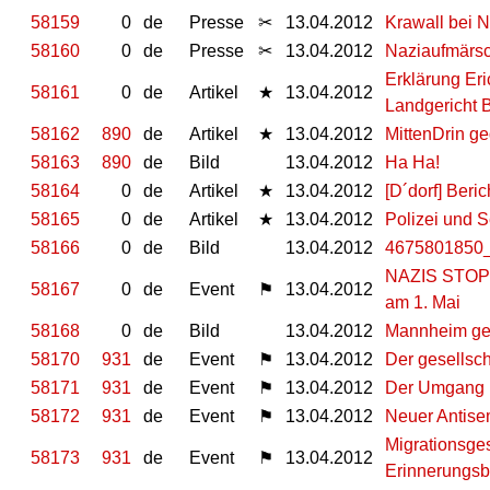
58159
0
de
Presse
✂
13.04.2012
Krawall bei
58160
0
de
Presse
✂
13.04.2012
Naziaufmärsc
Erklärung Er
58161
0
de
Artikel
★
13.04.2012
Landgericht B
58162
890
de
Artikel
★
13.04.2012
MittenDrin g
58163
890
de
Bild
13.04.2012
Ha Ha!
58164
0
de
Artikel
★
13.04.2012
[D´dorf] Ber
58165
0
de
Artikel
★
13.04.2012
Polizei und 
58166
0
de
Bild
13.04.2012
4675801850_
NAZIS STOPP
58167
0
de
Event
⚑
13.04.2012
am 1. Mai
58168
0
de
Bild
13.04.2012
Mannheim ge
58170
931
de
Event
⚑
13.04.2012
Der gesellsc
58171
931
de
Event
⚑
13.04.2012
Der Umgang m
58172
931
de
Event
⚑
13.04.2012
Neuer Antise
Migrationsges
58173
931
de
Event
⚑
13.04.2012
Erinnerungsb