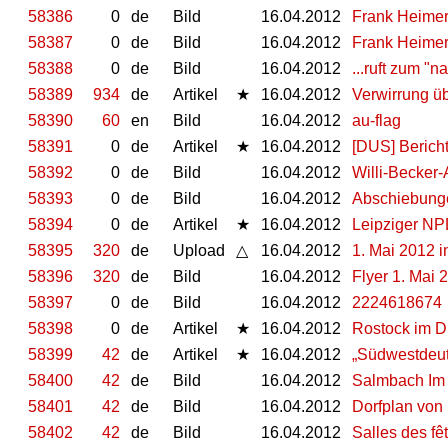
58386
0
de
Bild
16.04.2012
Frank Heimer (
58387
0
de
Bild
16.04.2012
Frank Heimer
58388
0
de
Bild
16.04.2012
...ruft zum "n
58389
934
de
Artikel
★
16.04.2012
Verwirrung üb
58390
60
en
Bild
16.04.2012
au-flag
58391
0
de
Artikel
★
16.04.2012
[DUS] Berich
58392
0
de
Bild
16.04.2012
Willi-Becker-
58393
0
de
Bild
16.04.2012
Abschiebung
58394
0
de
Artikel
★
16.04.2012
Leipziger NP
58395
320
de
Upload
△
16.04.2012
1. Mai 2012 i
58396
320
de
Bild
16.04.2012
Flyer 1. Mai 
58397
0
de
Bild
16.04.2012
2224618674
58398
0
de
Artikel
★
16.04.2012
Rostock im D
58399
42
de
Artikel
★
16.04.2012
„Südwestdeuts
58400
42
de
Bild
16.04.2012
Salmbach Im
58401
42
de
Bild
16.04.2012
Dorfplan von
58402
42
de
Bild
16.04.2012
Salles des f