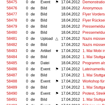
58475
0
de
Event
⚑
17.04.2012
Demonstration
58476
0
de
Bild
18.04.2012
Anonymous
58477
0
de
Bild
18.04.2012
Flyer Vorders
58478
0
de
Bild
18.04.2012
Flyer Rückse
58479
0
de
Bild
18.04.2012
Pressemeldun
58480
0
de
Bild
18.04.2012
Pressemeldun
58481
0
de
Upload
△
17.04.2012
Nazis müssen
58482
0
de
Bild
17.04.2012
Nazis müssen
58483
0
de
Artikel
★
17.04.2012
1. Mai Mobi i
58484
0
de
Bild
18.04.2012
1. Mai Stuttg
58485
0
de
Datei
18.04.2012
Programm al
58486
0
de
Event
⚑
17.04.2012
Lateinamerika
58487
0
de
Bild
17.04.2012
1. Mai Stuttg
58488
0
de
Event
⚑
17.04.2012
Workshop für
58489
0
de
Bild
17.04.2012
1. Mai Stuttg
58490
0
de
Event
⚑
17.04.2012
Protest, Stre
58491
0
de
Bild
17.04.2012
1. Mai Stuttg