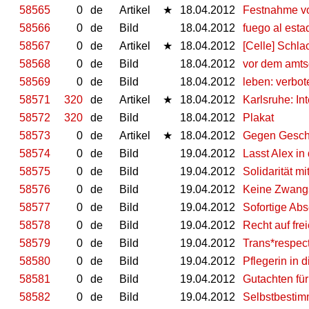
58565
0
de
Artikel
★
18.04.2012
Festnahme vo
58566
0
de
Bild
18.04.2012
fuego al esta
58567
0
de
Artikel
★
18.04.2012
[Celle] Schl
58568
0
de
Bild
18.04.2012
vor dem amts
58569
0
de
Bild
18.04.2012
leben: verbot
58571
320
de
Artikel
★
18.04.2012
Karlsruhe: In
58572
320
de
Bild
18.04.2012
Plakat
58573
0
de
Artikel
★
18.04.2012
Gegen Gesch
58574
0
de
Bild
19.04.2012
Lasst Alex in
58575
0
de
Bild
19.04.2012
Solidarität mi
58576
0
de
Bild
19.04.2012
Keine Zwangs
58577
0
de
Bild
19.04.2012
Sofortige Abs
58578
0
de
Bild
19.04.2012
Recht auf fre
58579
0
de
Bild
19.04.2012
Trans*respec
58580
0
de
Bild
19.04.2012
Pflegerin in 
58581
0
de
Bild
19.04.2012
Gutachten für 
58582
0
de
Bild
19.04.2012
Selbstbestimm