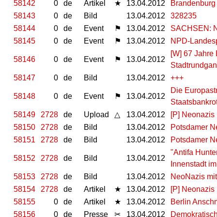
58142
0
de
Artikel
★
13.04.2012
Brandenburg 
58143
0
de
Bild
13.04.2012
328235
58144
0
de
Event
⚑
13.04.2012
SACHSEN: Na
58145
0
de
Event
⚑
13.04.2012
NPD-Landespa
[W] 67 Jahre 
58146
0
de
Event
⚑
13.04.2012
Stadtrundga
58147
0
de
Bild
13.04.2012
+++
Die Europast
58148
0
de
Event
⚑
13.04.2012
Staatsbankro
58149
2728
de
Upload
△
13.04.2012
[P] Neonazis
58150
2728
de
Bild
13.04.2012
Potsdamer Ne
58151
2728
de
Bild
13.04.2012
Potsdamer Ne
"Antifa Hunte
58152
2728
de
Bild
13.04.2012
Innenstadt im
58153
2728
de
Bild
13.04.2012
NeoNazis mit
58154
2728
de
Artikel
★
13.04.2012
[P] Neonazis
58155
0
de
Artikel
★
13.04.2012
Berlin Ansch
58156
0
de
Presse
✂
13.04.2012
Demokratisch