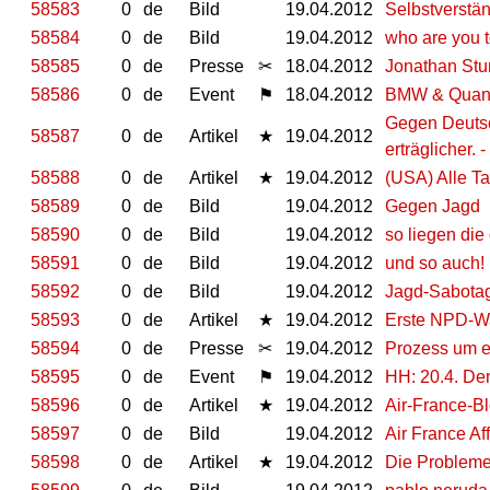
58583
0
de
Bild
19.04.2012
Selbstverstän
58584
0
de
Bild
19.04.2012
who are you t
58585
0
de
Presse
✂
18.04.2012
Jonathan Stu
58586
0
de
Event
⚑
18.04.2012
BMW & Quandt
Gegen Deutsc
58587
0
de
Artikel
★
19.04.2012
erträglicher.
58588
0
de
Artikel
★
19.04.2012
(USA) Alle T
58589
0
de
Bild
19.04.2012
Gegen Jagd
58590
0
de
Bild
19.04.2012
so liegen die 
58591
0
de
Bild
19.04.2012
und so auch!
58592
0
de
Bild
19.04.2012
Jagd-Sabota
58593
0
de
Artikel
★
19.04.2012
Erste NPD-Wa
58594
0
de
Presse
✂
19.04.2012
Prozess um 
58595
0
de
Event
⚑
19.04.2012
HH: 20.4. De
58596
0
de
Artikel
★
19.04.2012
Air-France-B
58597
0
de
Bild
19.04.2012
Air France Af
58598
0
de
Artikel
★
19.04.2012
Die Probleme