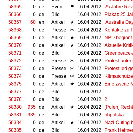
58365
0
de
Event
⚑
16.04.2012
25 Jahre Revo
58366
0
de
Bild
16.04.2012
Plakat: 25 J
58367
60
en
Artikel
★
16.04.2012
'Australia Da
58368
0
de
Presse
✂
16.04.2012
Kontakte zu R
58369
0
de
Artikel
★
16.04.2012
NPD beginnt 
58370
0
de
Artikel
★
16.04.2012
Aktuelle Krit
58371
0
de
Bild
16.04.2012
Greenpeace-A
58372
0
de
Presse
✂
16.04.2012
Protest unte
58373
0
de
Presse
✂
16.04.2012
Protestlied 
58374
0
de
Presse
✂
16.04.2012
Klimaschütze
58375
0
de
Artikel
★
16.04.2012
Eine zweite 
58377
0
de
Bild
16.04.2012
1
58378
0
de
Bild
16.04.2012
2
58380
935
de
Artikel
★
16.04.2012
[Polen] Recht
58381
935
de
Bild
16.04.2012
bhpolska
58384
0
de
Artikel
★
16.04.2012
Nazi-Outing 
58385
0
de
Bild
16.04.2012
Frank Heimer