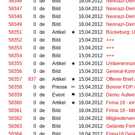
58346
0
de
Bild
16.04.2012
Neonazi-Dem
58347
0
de
Bild
16.04.2012
Neonazi-Dem
58348
0
de
Bild
16.04.2012
Neonazi-Dem
58349
0
de
Bild
16.04.2012
Neonazi-Dem
58351
0
de
Artikel
★
15.04.2012
Bückeburg: U
58352
0
de
Bild
15.04.2012
+++
58353
0
de
Bild
15.04.2012
+++
58354
0
de
Bild
15.04.2012
+++
58355
0
de
Artikel
★
15.04.2012
Umbenennung
58356
0
de
Bild
15.04.2012
General-Kon
58357
937
de
Artikel
★
15.04.2012
Offener Brief
58358
0
de
Presse
✂
15.04.2012
Bonner FDP w
58359
0
de
Event
⚑
15.04.2012
Demo: Aufwer
58360
0
de
Artikel
★
16.04.2012
Firma 18 - e
58361
0
de
Bild
16.04.2012
Firma 18 - Mi
58362
0
de
Bild
16.04.2012
Mitgliederve
58363
0
de
Bild
16.04.2012
Gelände Fir
58364
0
de
Bild
16.04.2012
Firma18 Gel