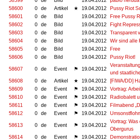
58599
0
de
Bild
19.04.2012
pablo neruda
58600
0
de
Artikel
★
19.04.2012
Pussy Riot So
58601
0
de
Bild
19.04.2012
Free Pussy R
58602
0
de
Bild
19.04.2012
Fight Repress
58603
0
de
Bild
19.04.2012
Transparent v
58604
0
de
Bild
19.04.2012
Wir sind alle
58605
0
de
Bild
19.04.2012
Free
58606
0
de
Bild
19.04.2012
Pussy Riot!
Veranstaltung
58607
0
de
Event
⚑
19.04.2012
und staatlic
58608
0
de
Artikel
★
19.04.2012
[FIWA/DD] Hau
58609
0
de
Event
⚑
19.04.2012
Vortrag: Arbe
58610
0
de
Event
⚑
19.04.2012
Radiobalett u
58611
0
de
Event
⚑
19.04.2012
Filmabend „De
58612
0
de
Event
⚑
19.04.2012
Umsonstflohm
Vortrag: Was 
58613
0
de
Event
⚑
19.04.2012
Obergurus
58614
0
de
Event
⚑
19.04.2012
Demonstration