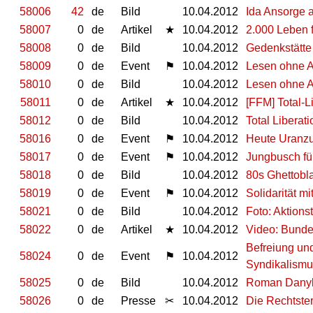
58006
42
de
Bild
10.04.2012
Ida Ansorge a
58007
0
de
Artikel
★
10.04.2012
2.000 Leben f
58008
0
de
Bild
10.04.2012
Gedenkstätte
58009
0
de
Event
⚑
10.04.2012
Lesen ohne A
58010
0
de
Bild
10.04.2012
Lesen ohne 
58011
0
de
Artikel
★
10.04.2012
[FFM] Total-L
58012
0
de
Bild
10.04.2012
Total Liberati
58016
0
de
Event
⚑
10.04.2012
Heute Uranzu
58017
0
de
Event
⚑
10.04.2012
Jungbusch für
58018
0
de
Bild
10.04.2012
80s Ghettobla
58019
0
de
Event
⚑
10.04.2012
Solidarität m
58021
0
de
Bild
10.04.2012
Foto: Aktions
58022
0
de
Artikel
★
10.04.2012
Video: Bunde
Befreiung un
58024
0
de
Event
⚑
10.04.2012
Syndikalismu
58025
0
de
Bild
10.04.2012
Roman Danylu
58026
0
de
Presse
✂
10.04.2012
Die Rechtste