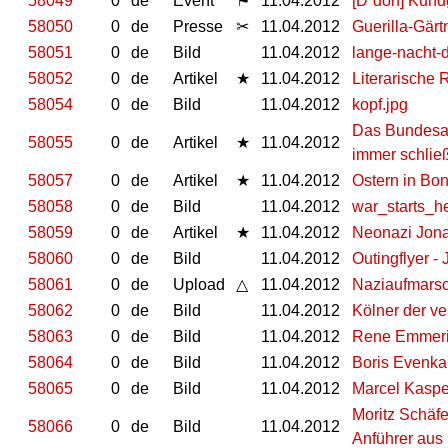
58049
0
de
Event
⚑
11.04.2012
[D´dorf] Kun
58050
0
de
Presse
✂
11.04.2012
Guerilla-Gärt
58051
0
de
Bild
11.04.2012
lange-nacht-
58052
0
de
Artikel
★
11.04.2012
Literarische 
58054
0
de
Bild
11.04.2012
kopf.jpg
Das Bundesamt
58055
0
de
Artikel
★
11.04.2012
immer schlie
58057
0
de
Artikel
★
11.04.2012
Ostern in Bon
58058
0
de
Bild
11.04.2012
war_starts_h
58059
0
de
Artikel
★
11.04.2012
Neonazi Jona
58060
0
de
Bild
11.04.2012
Outingflyer -
58061
0
de
Upload
△
11.04.2012
Naziaufmarsc
58062
0
de
Bild
11.04.2012
Kölner der ve
58063
0
de
Bild
11.04.2012
Rene Emmeric
58064
0
de
Bild
11.04.2012
Boris Evenka
58065
0
de
Bild
11.04.2012
Marcel Kaspe
Moritz Schäf
58066
0
de
Bild
11.04.2012
Anführer aus