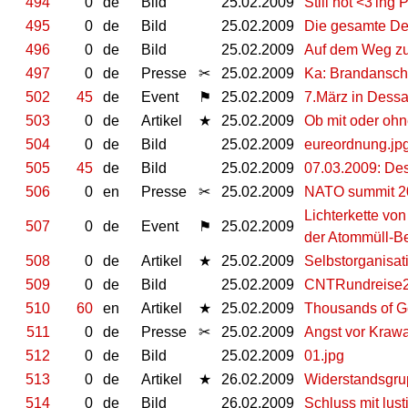
494
0
de
Bild
25.02.2009
Still not <3'ing 
495
0
de
Bild
25.02.2009
Die gesamte D
496
0
de
Bild
25.02.2009
Auf dem Weg z
497
0
de
Presse
✂
25.02.2009
Ka: Brandansch
502
45
de
Event
⚑
25.02.2009
7.März in Dessa
503
0
de
Artikel
★
25.02.2009
Ob mit oder ohn
504
0
de
Bild
25.02.2009
eureordnung.jp
505
45
de
Bild
25.02.2009
07.03.2009: Des
506
0
en
Presse
✂
25.02.2009
NATO summit 20
Lichterkette von
507
0
de
Event
⚑
25.02.2009
der Atommüll-Be
508
0
de
Artikel
★
25.02.2009
Selbstorganisat
509
0
de
Bild
25.02.2009
CNTRundreise2
510
60
en
Artikel
★
25.02.2009
Thousands of Ge
511
0
de
Presse
✂
25.02.2009
Angst vor Kraw
512
0
de
Bild
25.02.2009
01.jpg
513
0
de
Artikel
★
26.02.2009
Widerstandsgru
514
0
de
Bild
26.02.2009
Schluss mit lus