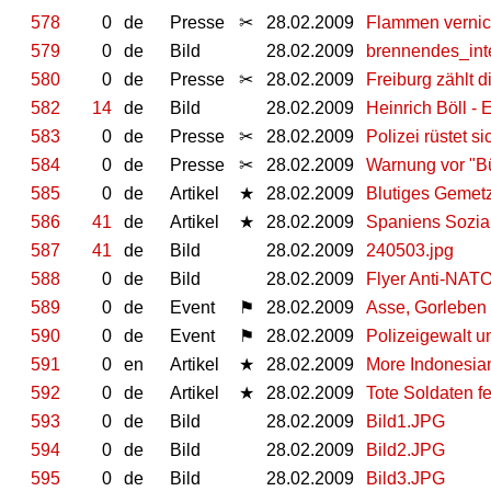
578
0
de
Presse
✂
28.02.2009
Flammen vernic
579
0
de
Bild
28.02.2009
brennendes_int
580
0
de
Presse
✂
28.02.2009
Freiburg zählt d
582
14
de
Bild
28.02.2009
Heinrich Böll - 
583
0
de
Presse
✂
28.02.2009
Polizei rüstet s
584
0
de
Presse
✂
28.02.2009
Warnung vor "Bü
585
0
de
Artikel
★
28.02.2009
Blutiges Gemetze
586
41
de
Artikel
★
28.02.2009
Spaniens Sozial
587
41
de
Bild
28.02.2009
240503.jpg
588
0
de
Bild
28.02.2009
Flyer Anti-NATO
589
0
de
Event
⚑
28.02.2009
Asse, Gorleben 
590
0
de
Event
⚑
28.02.2009
Polizeigewalt 
591
0
en
Artikel
★
28.02.2009
More Indonesian 
592
0
de
Artikel
★
28.02.2009
Tote Soldaten f
593
0
de
Bild
28.02.2009
Bild1.JPG
594
0
de
Bild
28.02.2009
Bild2.JPG
595
0
de
Bild
28.02.2009
Bild3.JPG