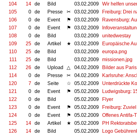
104
14
de
Bild
03.02.2009
Wir helfen unse
105
0
de
Presse
✂
03.02.2009
Freiburg: Drei 
106
0
de
Event
⚑
03.02.2009
Ravensburg: Au
107
0
de
Event
⚑
03.02.2009
Infoveranstaltu
108
0
de
Bild
03.02.2009
unitedwestay
109
25
de
Artikel
★
03.02.2009
Europäische Auß
110
25
de
Bild
03.02.2009
europa.png
111
25
de
Bild
03.02.2009
missionen.jpg
112
26
de
Upload
△
04.02.2009
Bilder aus Pari
114
0
de
Presse
✂
04.02.2009
Karlsruhe: Ansc
120
7
de
Seite
☆
05.02.2009
Unterdrückte K
121
0
de
Event
⚑
05.02.2009
Ludwigsburg: 15
122
0
de
Bild
05.02.2009
Flyer
123
0
de
Event
⚑
05.02.2009
Freiburg: Zuvie
124
0
de
Event
⚑
05.02.2009
Offenes Antifa-T
125
14
de
Artikel
★
05.02.2009
PH Rektoratsbe
126
14
de
Bild
05.02.2009
Logo Gebühren