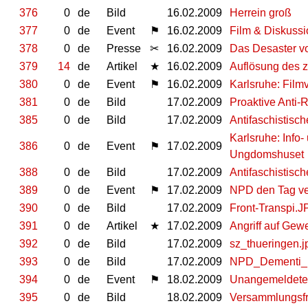
376
0
de
Bild
16.02.2009
Herrein groß
377
0
de
Event
⚑
16.02.2009
Film & Diskussi
378
0
de
Presse
✂
16.02.2009
Das Desaster v
379
14
de
Artikel
★
16.02.2009
Auflösung des z
380
0
de
Event
⚑
16.02.2009
Karlsruhe: Filmv
381
0
de
Bild
17.02.2009
Proaktive Anti-
385
0
de
Bild
17.02.2009
Antifaschistisch
Karlsruhe: Info
386
0
de
Event
⚑
17.02.2009
Ungdomshuset
388
0
de
Bild
17.02.2009
Antifaschistisch
389
0
de
Event
⚑
17.02.2009
NPD den Tag ve
390
0
de
Bild
17.02.2009
Front-Transpi.
391
0
de
Artikel
★
17.02.2009
Angriff auf Gewe
392
0
de
Bild
17.02.2009
sz_thueringen.j
393
0
de
Bild
17.02.2009
NPD_Dementi_B
394
0
de
Event
⚑
18.02.2009
Unangemeldete 
395
0
de
Bild
18.02.2009
Versammlungsfre