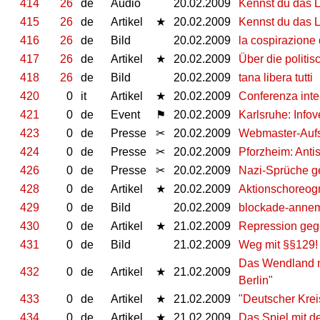
414
26
de
Audio
20.02.2009
Kennst du das L
415
26
de
Artikel
★
20.02.2009
Kennst du das L
416
26
de
Bild
20.02.2009
la cospirazione
417
26
de
Artikel
★
20.02.2009
Über die politisc
418
26
de
Bild
20.02.2009
tana libera tutti
420
0
it
Artikel
★
20.02.2009
Conferenza inte
421
0
de
Event
⚑
20.02.2009
Karlsruhe: Info
423
0
de
Presse
✂
20.02.2009
Webmaster-Aufst
424
0
de
Presse
✂
20.02.2009
Pforzheim: Antis
426
0
de
Presse
✂
20.02.2009
Nazi-Sprüche ge
428
0
de
Artikel
★
20.02.2009
Aktionschoreog
429
0
de
Bild
20.02.2009
blockade-annem
430
0
de
Artikel
★
21.02.2009
Repression gege
431
0
de
Bild
21.02.2009
Weg mit §§129!
Das Wendland mo
432
0
de
Artikel
★
21.02.2009
Berlin"
433
0
de
Artikel
★
21.02.2009
"Deutscher Kreis
434
0
de
Artikel
★
21.02.2009
Das Spiel mit d