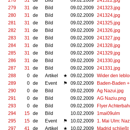
278
31
de
Bild
09.02.2009
241322.jpg
279
31
de
Bild
09.02.2009
241323.jpg
280
31
de
Bild
09.02.2009
241324.jpg
281
31
de
Bild
09.02.2009
241325.jpg
282
31
de
Bild
09.02.2009
241326.jpg
283
31
de
Bild
09.02.2009
241327.jpg
284
31
de
Bild
09.02.2009
241328.jpg
285
31
de
Bild
09.02.2009
241329.jpg
286
31
de
Bild
09.02.2009
241330.jpg
287
31
de
Bild
09.02.2009
241331.jpg
288
0
de
Artikel
★
09.02.2009
Wider den leblo
289
0
de
Event
⚑
09.02.2009
Baden-Baden ++
290
0
de
Bild
09.02.2009
Ag Nazui.jpg
291
0
de
Bild
09.02.2009
AG Naziu.png
293
0
de
Bild
09.02.2009
Flyer Achterbah
294
15
de
Bild
10.02.2009
1mai09ulm
295
15
de
Event
⚑
10.02.2009
1. Mai Ulm: Naz
297
41
de
Artikel
★
10.02.2009
Madrid schließt