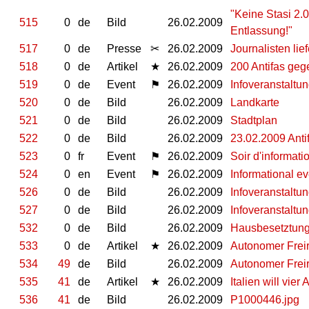
"Keine Stasi 2.0
515
0
de
Bild
26.02.2009
Entlassung!"
517
0
de
Presse
✂
26.02.2009
Journalisten li
518
0
de
Artikel
★
26.02.2009
200 Antifas ge
519
0
de
Event
⚑
26.02.2009
Infoveranstaltu
520
0
de
Bild
26.02.2009
Landkarte
521
0
de
Bild
26.02.2009
Stadtplan
522
0
de
Bild
26.02.2009
23.02.2009 Ant
523
0
fr
Event
⚑
26.02.2009
Soir d'informati
524
0
en
Event
⚑
26.02.2009
Informational ev
526
0
de
Bild
26.02.2009
Infoveranstaltun
527
0
de
Bild
26.02.2009
Infoveranstaltun
532
0
de
Bild
26.02.2009
Hausbesetztung
533
0
de
Artikel
★
26.02.2009
Autonomer Freir
534
49
de
Bild
26.02.2009
Autonomer Freir
535
41
de
Artikel
★
26.02.2009
Italien will vie
536
41
de
Bild
26.02.2009
P1000446.jpg