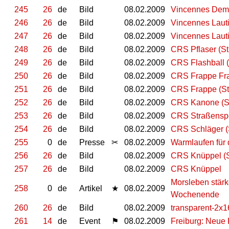
245
26
de
Bild
08.02.2009
Vincennes De
246
26
de
Bild
08.02.2009
Vincennes Lauti 
247
26
de
Bild
08.02.2009
Vincennes Laut
248
26
de
Bild
08.02.2009
CRS Pflaser (St
249
26
de
Bild
08.02.2009
CRS Flashball (
250
26
de
Bild
08.02.2009
CRS Frappe Fra
251
26
de
Bild
08.02.2009
CRS Frappe (St
252
26
de
Bild
08.02.2009
CRS Kanone (St
253
26
de
Bild
08.02.2009
CRS Straßensper
254
26
de
Bild
08.02.2009
CRS Schläger (S
255
0
de
Presse
✂
08.02.2009
Warmlaufen für 
256
26
de
Bild
08.02.2009
CRS Knüppel (S
257
26
de
Bild
08.02.2009
CRS Knüppel
Morsleben stärk
258
0
de
Artikel
★
08.02.2009
Wochenende
260
26
de
Bild
08.02.2009
transparent-2x1
261
14
de
Event
⚑
08.02.2009
Freiburg: Neue