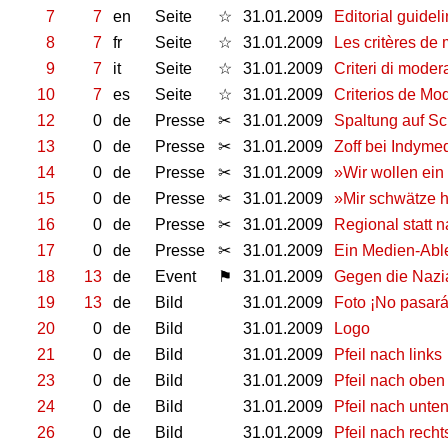
7
7
en
Seite
☆
31.01.2009
Editorial guidel
8
7
fr
Seite
☆
31.01.2009
Les critères de
9
7
it
Seite
☆
31.01.2009
Criteri di mode
10
7
es
Seite
☆
31.01.2009
Criterios de Mo
12
0
de
Presse
✂
31.01.2009
Spaltung auf S
13
0
de
Presse
✂
31.01.2009
Zoff bei Indyme
14
0
de
Presse
✂
31.01.2009
»Wir wollen ein
15
0
de
Presse
✂
31.01.2009
»Mir schwätze h
16
0
de
Presse
✂
31.01.2009
Regional statt n
17
0
de
Presse
✂
31.01.2009
Ein Medien-Able
18
13
de
Event
⚑
31.01.2009
Gegen die Nazia
19
13
de
Bild
31.01.2009
Foto ¡No pasará
20
0
de
Bild
31.01.2009
Logo
21
0
de
Bild
31.01.2009
Pfeil nach links
23
0
de
Bild
31.01.2009
Pfeil nach oben
24
0
de
Bild
31.01.2009
Pfeil nach unte
26
0
de
Bild
31.01.2009
Pfeil nach recht