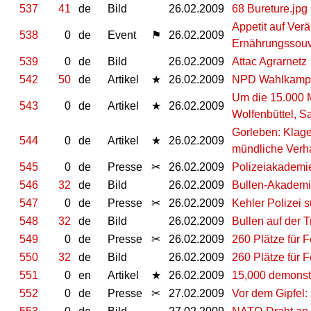
537
41
de
Bild
26.02.2009
68 Bureture.jpg
Appetit auf Ver
538
0
de
Event
⚑
26.02.2009
Ernährungssouv
539
0
de
Bild
26.02.2009
Attac Agrarnetz
542
50
de
Artikel
★
26.02.2009
NPD Wahlkampfa
Um die 15.000 M
543
0
de
Artikel
★
26.02.2009
Wolfenbüttel, Sa
Gorleben: Klage
544
0
de
Artikel
★
26.02.2009
mündliche Ver
545
0
de
Presse
✂
26.02.2009
Polizeiakademie 
546
32
de
Bild
26.02.2009
Bullen-Akadem
547
0
de
Presse
✂
26.02.2009
Kehler Polizei 
548
32
de
Bild
26.02.2009
Bullen auf der 
549
0
de
Presse
✂
26.02.2009
260 Plätze für
550
32
de
Bild
26.02.2009
260 Plätze für
551
0
en
Artikel
★
26.02.2009
15,000 demonstr
552
0
de
Presse
✂
27.02.2009
Vor dem Gipfel: