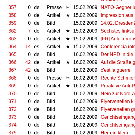
357
0
de
Presse
✂
15.02.2009
NATO-Gegner l
358
0
de
Artikel
★
15.02.2009
Impression aus
359
0
de
Bild
15.02.2009
14.02. Dresden
362
7
de
Artikel
★
15.02.2009
Sechstes linksu
363
0
de
Artikel
★
15.02.2009
[FR] Anti-Terror
364
14
es
Artikel
★
15.02.2009
Conferencia int
365
0
de
Bild
16.02.2009
Der NPD in die
366
42
de
Artikel
★
16.02.2009
Auf die Straße 
367
42
de
Bild
16.02.2009
c'est la guerre
368
0
de
Presse
✂
16.02.2009
Rechte Schmiere
369
0
de
Artikel
★
16.02.2009
Proaktive Anti-
370
0
de
Bild
16.02.2009
Nein zur Nord-At
371
0
de
Bild
16.02.2009
Flyerverteilen k
372
0
de
Bild
16.02.2009
Flyerverteilen g
373
0
de
Bild
16.02.2009
Gerichtseingang
374
0
de
Bild
16.02.2009
Gerichtseingan
375
0
de
Bild
16.02.2009
Herrein klein