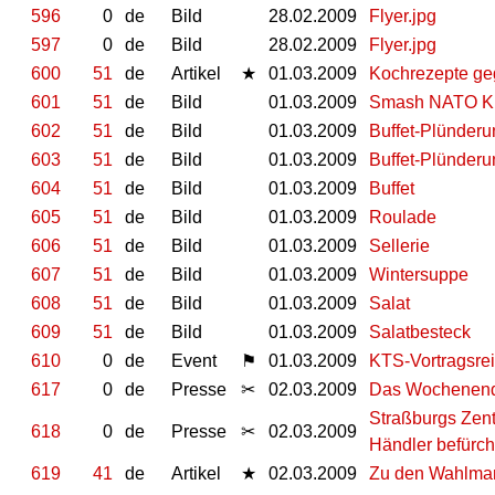
596
0
de
Bild
28.02.2009
Flyer.jpg
597
0
de
Bild
28.02.2009
Flyer.jpg
600
51
de
Artikel
★
01.03.2009
Kochrezepte ge
601
51
de
Bild
01.03.2009
Smash NATO K
602
51
de
Bild
01.03.2009
Buffet-Plünderu
603
51
de
Bild
01.03.2009
Buffet-Plünderun
604
51
de
Bild
01.03.2009
Buffet
605
51
de
Bild
01.03.2009
Roulade
606
51
de
Bild
01.03.2009
Sellerie
607
51
de
Bild
01.03.2009
Wintersuppe
608
51
de
Bild
01.03.2009
Salat
609
51
de
Bild
01.03.2009
Salatbesteck
610
0
de
Event
⚑
01.03.2009
KTS-Vortragsrei
617
0
de
Presse
✂
02.03.2009
Das Wochenende
Straßburgs Zentr
618
0
de
Presse
✂
02.03.2009
Händler befürc
619
41
de
Artikel
★
02.03.2009
Zu den Wahlman