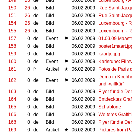
149
26
de
Bild
06.02.2009
Luxembourg - A
150
26
de
Bild
06.02.2009
Rue Saint-Jacqu
151
26
de
Bild
06.02.2009
Rue Saint-Jacq
154
26
de
Bild
06.02.2009
Luxembourg - Ro
155
26
de
Bild
06.02.2009
Luxembourg - R
157
0
de
Event
⚑
06.02.2009
01.03.09 Maastr
158
0
de
Bild
06.02.2009
poster1maart.jp
159
0
de
Bild
06.02.2009
kaartje.jpg
160
0
de
Event
⚑
06.02.2009
Karlsruhe: Film
161
0
fr
Artikel
★
06.02.2009
Fotos de Paris 
Demo in Kirchhei
162
0
de
Event
⚑
06.02.2009
und -willkür“
163
0
de
Bild
06.02.2009
Flyer für die D
164
0
de
Bild
06.02.2009
Entdecktes Graf
165
0
de
Bild
06.02.2009
Schablone
166
0
de
Bild
06.02.2009
Weiteres Graffiti
168
0
de
Bild
06.02.2009
Flyer für die D
169
0
de
Artikel
★
06.02.2009
Pictures from P