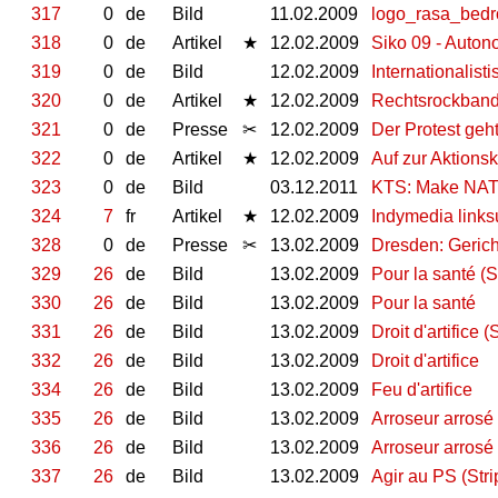
317
0
de
Bild
11.02.2009
logo_rasa_bedr
318
0
de
Artikel
★
12.02.2009
Siko 09 - Auto
319
0
de
Bild
12.02.2009
Internationalist
320
0
de
Artikel
★
12.02.2009
Rechtsrockband 
321
0
de
Presse
✂
12.02.2009
Der Protest geht
322
0
de
Artikel
★
12.02.2009
Auf zur Aktions
323
0
de
Bild
03.12.2011
KTS: Make NAT
324
7
fr
Artikel
★
12.02.2009
Indymedia links
328
0
de
Presse
✂
13.02.2009
Dresden: Gerich
329
26
de
Bild
13.02.2009
Pour la santé (S
330
26
de
Bild
13.02.2009
Pour la santé
331
26
de
Bild
13.02.2009
Droit d'artifice (
332
26
de
Bild
13.02.2009
Droit d'artifice
334
26
de
Bild
13.02.2009
Feu d'artifice
335
26
de
Bild
13.02.2009
Arroseur arrosé 
336
26
de
Bild
13.02.2009
Arroseur arrosé
337
26
de
Bild
13.02.2009
Agir au PS (Stri