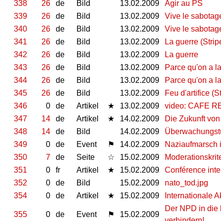
338
26
de
Bild
13.02.2009
Agir au PS
339
26
de
Bild
13.02.2009
Vive le sabotage
340
26
de
Bild
13.02.2009
Vive le sabotag
341
26
de
Bild
13.02.2009
La guerre (Strip
342
26
de
Bild
13.02.2009
La guerre
343
26
de
Bild
13.02.2009
Parce qu'on a la
344
26
de
Bild
13.02.2009
Parce qu'on a l
345
26
de
Bild
13.02.2009
Feu d'artifice (S
346
0
de
Artikel
★
13.02.2009
video: CAFE 
347
14
de
Artikel
★
14.02.2009
Die Zukunft vo
348
14
de
Bild
14.02.2009
Überwachungst
349
0
de
Event
⚑
14.02.2009
Naziaufmarsch i
350
7
de
Seite
☆
15.02.2009
Moderationskrit
351
0
fr
Artikel
★
15.02.2009
Conférence inte
352
0
de
Bild
15.02.2009
nato_tod.jpg
354
0
de
Artikel
★
15.02.2009
Internationale 
Der NPD in die
355
0
de
Event
⚑
15.02.2009
verhindern!