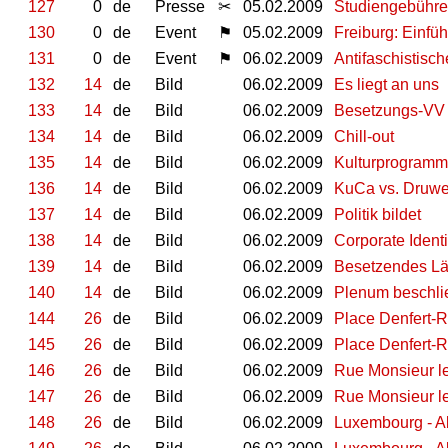
127
0
de
Presse
✂
05.02.2009
Studiengebühren
130
0
de
Event
⚑
05.02.2009
Freiburg: Einfü
131
0
de
Event
⚑
06.02.2009
Antifaschistisc
132
14
de
Bild
06.02.2009
Es liegt an uns
133
14
de
Bild
06.02.2009
Besetzungs-VV
134
14
de
Bild
06.02.2009
Chill-out
135
14
de
Bild
06.02.2009
Kulturprogramm
136
14
de
Bild
06.02.2009
KuCa vs. Druw
137
14
de
Bild
06.02.2009
Politik bildet
138
14
de
Bild
06.02.2009
Corporate Identi
139
14
de
Bild
06.02.2009
Besetzendes Lä
140
14
de
Bild
06.02.2009
Plenum beschli
144
26
de
Bild
06.02.2009
Place Denfert-R
145
26
de
Bild
06.02.2009
Place Denfert-R
146
26
de
Bild
06.02.2009
Rue Monsieur le
147
26
de
Bild
06.02.2009
Rue Monsieur le
148
26
de
Bild
06.02.2009
Luxembourg - A