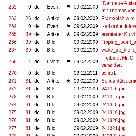
“Der neue Antis
262
0
de
Event
⚑
09.02.2009
mit Thomas von
263
26
de
Artikel
★
09.02.2009
Frankreich wird
264
0
de
Event
⚑
09.02.2009
Karlsruhe: Infov
265
39
de
Artikel
★
09.02.2009
animierter Kurz
266
39
de
Bild
09.02.2009
Tipping_point_
267
39
de
Bild
09.02.2009
wake_up_klein.
Freiburg: Mit G
268
14
de
Event
⚑
09.02.2009
verändert
270
0
de
Bild
03.12.2011
soliru1
271
31
de
Artikel
★
09.02.2009
Solidaritätsdem
272
31
de
Bild
09.02.2009
241316.jpg
273
31
de
Bild
09.02.2009
241317.jpg
274
31
de
Bild
09.02.2009
241318.jpg
275
31
de
Bild
09.02.2009
241319.jpg
276
31
de
Bild
09.02.2009
241320.jpg
277
31
de
Bild
09.02.2009
241321.jpg