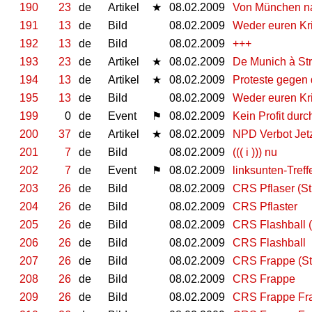
190
23
de
Artikel
★
08.02.2009
Von München na
191
13
de
Bild
08.02.2009
Weder euren Kri
192
13
de
Bild
08.02.2009
+++
193
23
de
Artikel
★
08.02.2009
De Munich à Stra
194
13
de
Artikel
★
08.02.2009
Proteste gegen
195
13
de
Bild
08.02.2009
Weder euren Kri
199
0
de
Event
⚑
08.02.2009
Kein Profit dur
200
37
de
Artikel
★
08.02.2009
NPD Verbot Jetz
201
7
de
Bild
08.02.2009
((( i ))) nu
202
7
de
Event
⚑
08.02.2009
linksunten-Tref
203
26
de
Bild
08.02.2009
CRS Pflaser (St
204
26
de
Bild
08.02.2009
CRS Pflaster
205
26
de
Bild
08.02.2009
CRS Flashball (
206
26
de
Bild
08.02.2009
CRS Flashball
207
26
de
Bild
08.02.2009
CRS Frappe (St
208
26
de
Bild
08.02.2009
CRS Frappe
209
26
de
Bild
08.02.2009
CRS Frappe Fra