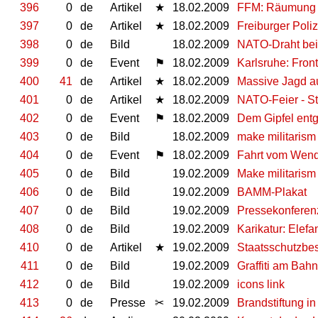
396
0
de
Artikel
★
18.02.2009
FFM: Räumung
397
0
de
Artikel
★
18.02.2009
Freiburger Poli
398
0
de
Bild
18.02.2009
NATO-Draht bei
399
0
de
Event
⚑
18.02.2009
Karlsruhe: Fron
400
41
de
Artikel
★
18.02.2009
Massive Jagd au
401
0
de
Artikel
★
18.02.2009
NATO-Feier - S
402
0
de
Event
⚑
18.02.2009
Dem Gipfel ent
403
0
de
Bild
18.02.2009
make militarism 
404
0
de
Event
⚑
18.02.2009
Fahrt vom Wendl
405
0
de
Bild
19.02.2009
Make militarism 
406
0
de
Bild
19.02.2009
BAMM-Plakat
407
0
de
Bild
19.02.2009
Pressekonferenz
408
0
de
Bild
19.02.2009
Karikatur: Elef
410
0
de
Artikel
★
19.02.2009
Staatsschutzbe
411
0
de
Bild
19.02.2009
Graffiti am Bah
412
0
de
Bild
19.02.2009
icons link
413
0
de
Presse
✂
19.02.2009
Brandstiftung i