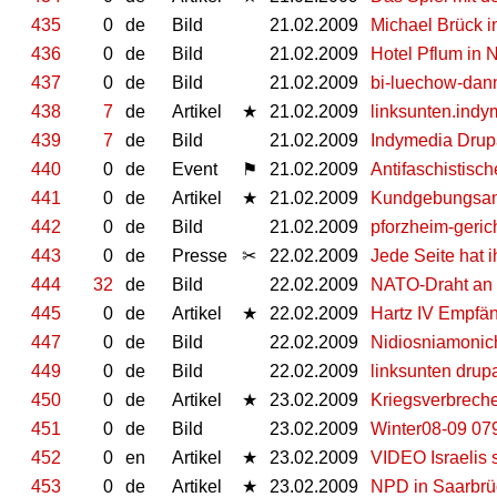
435
0
de
Bild
21.02.2009
Michael Brück 
436
0
de
Bild
21.02.2009
Hotel Pflum in 
437
0
de
Bild
21.02.2009
bi-luechow-dan
438
7
de
Artikel
★
21.02.2009
linksunten.indy
439
7
de
Bild
21.02.2009
Indymedia Drup
440
0
de
Event
⚑
21.02.2009
Antifaschistisc
441
0
de
Artikel
★
21.02.2009
Kundgebungsanme
442
0
de
Bild
21.02.2009
pforzheim-gerich
443
0
de
Presse
✂
22.02.2009
Jede Seite hat 
444
32
de
Bild
22.02.2009
NATO-Draht an 
445
0
de
Artikel
★
22.02.2009
Hartz IV Empfän
447
0
de
Bild
22.02.2009
Nidiosniamonic
449
0
de
Bild
22.02.2009
linksunten drup
450
0
de
Artikel
★
23.02.2009
Kriegsverbrech
451
0
de
Bild
23.02.2009
Winter08-09 079
452
0
en
Artikel
★
23.02.2009
VIDEO Israelis 
453
0
de
Artikel
★
23.02.2009
NPD in Saarbrüc