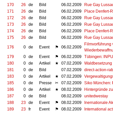
170
26
de
Bild
06.02.2009
Rue Gay Lussac 
171
26
de
Bild
06.02.2009
Place Denfert-Ro
172
26
de
Bild
06.02.2009
Rue Gay Lussac
173
26
de
Bild
06.02.2009
Rue Gay Lussac
174
26
de
Bild
06.02.2009
Place Denfert-Ro
175
26
de
Bild
06.02.2009
Rue Gay Lussac 
Filmvorführung v
176
0
de
Event
⚑
06.02.2009
Wiederbewaffnu
179
0
de
Event
⚑
06.02.2009
Tübingen: INPU
180
0
de
Artikel
★
07.02.2009
Waldbesetzung
181
0
de
Bild
07.02.2009
direct-action-rab
183
0
de
Artikel
★
07.02.2009
Vergewaltigung
185
0
de
Presse
✂
07.02.2009
Siko München: P
186
0
de
Artikel
★
08.02.2009
Hintergründe zu
187
0
de
Bild
08.02.2009
unitedwestay
188
23
de
Event
⚑
08.02.2009
Inernationale A
189
23
fr
Event
⚑
08.02.2009
International a