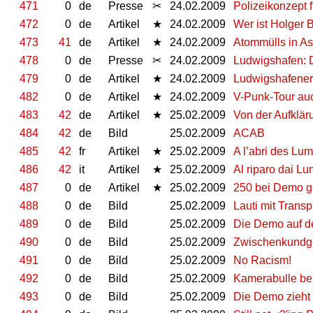
471
0
de
Presse
✂
24.02.2009
Polizeikonzept 
472
0
de
Artikel
★
24.02.2009
Wer ist Holger 
473
41
de
Artikel
★
24.02.2009
Atommülls in As
478
0
de
Presse
✂
24.02.2009
Ludwigshafen: 
479
0
de
Artikel
★
24.02.2009
Ludwigshafener
482
0
de
Artikel
★
24.02.2009
V-Punk-Tour au
483
42
de
Artikel
★
25.02.2009
Von der Aufklär
484
42
de
Bild
25.02.2009
ACAB
485
42
fr
Artikel
★
25.02.2009
A l’abri des Lum
486
42
it
Artikel
★
25.02.2009
Al riparo dai Lu
487
0
de
Artikel
★
25.02.2009
250 bei Demo ge
488
0
de
Bild
25.02.2009
Lauti mit Trans
489
0
de
Bild
25.02.2009
Die Demo auf 
490
0
de
Bild
25.02.2009
Zwischenkundg
491
0
de
Bild
25.02.2009
No Racism!
492
0
de
Bild
25.02.2009
Kamerabulle be
493
0
de
Bild
25.02.2009
Die Demo zieht 