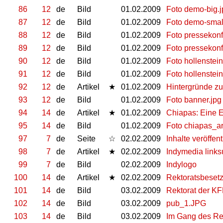
86
12
de
Bild
01.02.2009
Foto demo-big.j
87
12
de
Bild
01.02.2009
Foto demo-smal
88
12
de
Bild
01.02.2009
Foto pressekonf
89
12
de
Bild
01.02.2009
Foto pressekonf
90
12
de
Bild
01.02.2009
Foto hollenstein
91
12
de
Bild
01.02.2009
Foto hollenstein
92
12
de
Artikel
★
01.02.2009
Hintergründe zu
93
12
de
Bild
01.02.2009
Foto banner.jpg
94
14
de
Artikel
★
01.02.2009
Chiapas: Eine E
95
14
de
Bild
01.02.2009
Foto chiapas_ar
97
7
de
Seite
☆
02.02.2009
Inhalte veröffen
98
7
de
Artikel
★
02.02.2009
Indymedia links
99
7
de
Bild
02.02.2009
Indylogo
100
14
de
Artikel
★
02.02.2009
Rektoratsbeset
101
14
de
Bild
03.02.2009
Rektorat der K
102
14
de
Bild
03.02.2009
pub_1.JPG
103
14
de
Bild
03.02.2009
Im Gang des Re