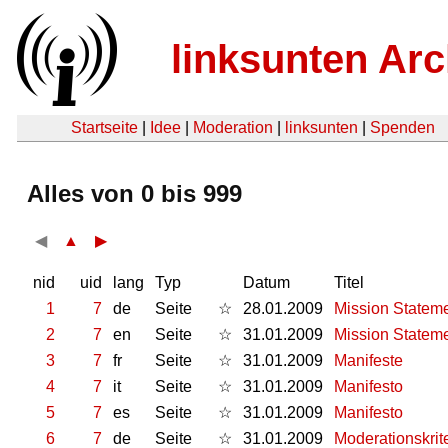
linksunten Arc
Startseite
|
Idee
|
Moderation
|
linksunten
|
Spenden
Alles von 0 bis 999
◀
▲
▶
nid
uid
lang
Typ
Datum
Titel
1
7
de
Seite
☆
28.01.2009
Mission Statem
2
7
en
Seite
☆
31.01.2009
Mission Statem
3
7
fr
Seite
☆
31.01.2009
Manifeste
4
7
it
Seite
☆
31.01.2009
Manifesto
5
7
es
Seite
☆
31.01.2009
Manifesto
6
7
de
Seite
☆
31.01.2009
Moderationskrit