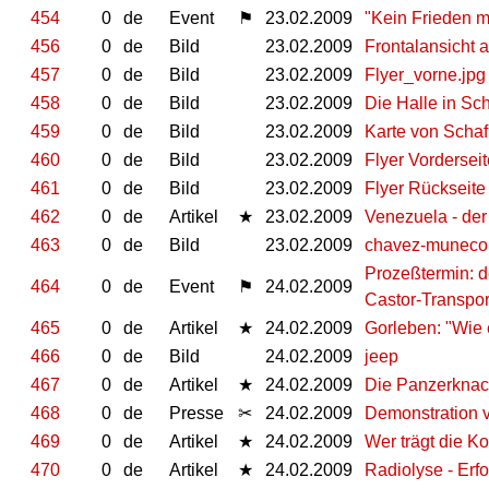
454
0
de
Event
⚑
23.02.2009
"Kein Frieden mi
456
0
de
Bild
23.02.2009
Frontalansicht 
457
0
de
Bild
23.02.2009
Flyer_vorne.jpg
458
0
de
Bild
23.02.2009
Die Halle in Sc
459
0
de
Bild
23.02.2009
Karte von Scha
460
0
de
Bild
23.02.2009
Flyer Vorderseit
461
0
de
Bild
23.02.2009
Flyer Rückseite
462
0
de
Artikel
★
23.02.2009
Venezuela - de
463
0
de
Bild
23.02.2009
chavez-muneco.
Prozeßtermin: 
464
0
de
Event
⚑
24.02.2009
Castor-Transpo
465
0
de
Artikel
★
24.02.2009
Gorleben: "Wie
466
0
de
Bild
24.02.2009
jeep
467
0
de
Artikel
★
24.02.2009
Die Panzerknack
468
0
de
Presse
✂
24.02.2009
Demonstration v
469
0
de
Artikel
★
24.02.2009
Wer trägt die K
470
0
de
Artikel
★
24.02.2009
Radiolyse - Erf