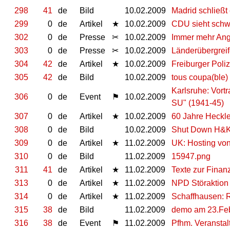
298
41
de
Bild
10.02.2009
Madrid schließt
299
0
de
Artikel
★
10.02.2009
CDU sieht schw
302
0
de
Presse
✂
10.02.2009
Immer mehr Angri
303
0
de
Presse
✂
10.02.2009
Länderübergrei
304
42
de
Artikel
★
10.02.2009
Freiburger Poliz
305
42
de
Bild
10.02.2009
tous coupa(ble)
Karlsruhe: Vort
306
0
de
Event
⚑
10.02.2009
SU" (1941-45)
307
0
de
Artikel
★
10.02.2009
60 Jahre Heckle
308
0
de
Bild
10.02.2009
Shut Down H&
309
0
de
Artikel
★
11.02.2009
UK: Hosting von
310
0
de
Bild
11.02.2009
15947.png
311
41
de
Artikel
★
11.02.2009
Texte zur Finanz
313
0
de
Artikel
★
11.02.2009
NPD Störaktion 
314
0
de
Artikel
★
11.02.2009
Schaffhausen: 
315
38
de
Bild
11.02.2009
demo am 23.Fe
316
38
de
Event
⚑
11.02.2009
Pfhm. Veranstal