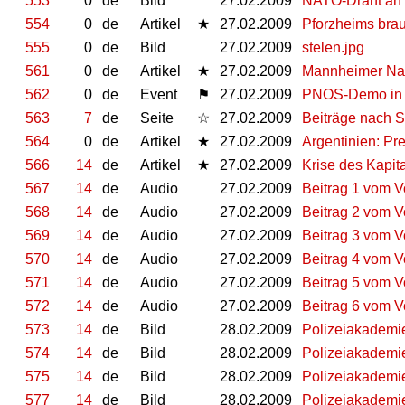
553
0
de
Bild
27.02.2009
NATO-Draht an 
554
0
de
Artikel
★
27.02.2009
Pforzheims bra
555
0
de
Bild
27.02.2009
stelen.jpg
561
0
de
Artikel
★
27.02.2009
Mannheimer Naz
562
0
de
Event
⚑
27.02.2009
PNOS-Demo in B
563
7
de
Seite
☆
27.02.2009
Beiträge nach 
564
0
de
Artikel
★
27.02.2009
Argentinien: Pr
566
14
de
Artikel
★
27.02.2009
Krise des Kapit
567
14
de
Audio
27.02.2009
Beitrag 1 vom V
568
14
de
Audio
27.02.2009
Beitrag 2 vom V
569
14
de
Audio
27.02.2009
Beitrag 3 vom V
570
14
de
Audio
27.02.2009
Beitrag 4 vom V
571
14
de
Audio
27.02.2009
Beitrag 5 vom V
572
14
de
Audio
27.02.2009
Beitrag 6 vom V
573
14
de
Bild
28.02.2009
Polizeiakademi
574
14
de
Bild
28.02.2009
Polizeiakademi
575
14
de
Bild
28.02.2009
Polizeiakademi
577
14
de
Bild
28.02.2009
Polizeiakademi