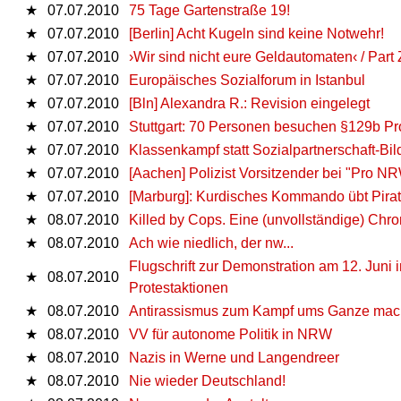
★
07.07.2010
75 Tage Gartenstraße 19!
★
07.07.2010
[Berlin] Acht Kugeln sind keine Notwehr!
★
07.07.2010
›Wir sind nicht eure Geldautomaten‹ / Part
★
07.07.2010
Europäisches Sozialforum in Istanbul
★
07.07.2010
[Bln] Alexandra R.: Revision eingelegt
★
07.07.2010
Stuttgart: 70 Personen besuchen §129b Pro
★
07.07.2010
Klassenkampf statt Sozialpartnerschaft-Bi
★
07.07.2010
[Aachen] Polizist Vorsitzender bei "Pro N
★
07.07.2010
[Marburg]: Kurdisches Kommando übt Pirat
★
08.07.2010
Killed by Cops. Eine (unvollständige) Chro
★
08.07.2010
Ach wie niedlich, der nw...
Flugschrift zur Demonstration am 12. Juni 
★
08.07.2010
Protestaktionen
★
08.07.2010
Antirassismus zum Kampf ums Ganze mac
★
08.07.2010
VV für autonome Politik in NRW
★
08.07.2010
Nazis in Werne und Langendreer
★
08.07.2010
Nie wieder Deutschland!