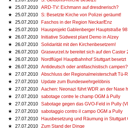
★
25.07.2010
ARD-TV: Eichmann auf dresdnerisch?
★
25.07.2010
S: Besetzte Kirche von Polizei geräumt!
★
25.07.2010
Faschos in der Region Neckar/Enz
★
25.07.2010
Hausprojekt Gablenberger Hauptstraße 98
★
26.07.2010
Initiative Südwest plant Demo in Alzey
★
26.07.2010
Solidarität mit den Kirchenbesetzern!
★
26.07.2010
Graswurzel.tv bereitet sich auf den Castor
★
26.07.2010
Nordflügel Hauptbahnhof Stuttgart besetzt
★
26.07.2010
Antideutsch oder antifaschistisch campen?
★
27.07.2010
Abschluss der Regionalmeisterschaft Tü-R
★
27.07.2010
Update zum Bundeswehrgelöbnis
★
27.07.2010
Aachen: Neonazi führt WDR an der Nase 
★
27.07.2010
sabotage contre le champ OGM à Pully
★
27.07.2010
Sabotage gegen das GVO-Feld in Pully (V
★
27.07.2010
sabotaggio contro il campo OGM a Pully
★
27.07.2010
Hausbesetzung und Räumung in Stuttgart 
★
27.07.2010
Zum Stand der Dinge