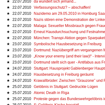
★
22.07.2010
da wundert sich jemand...
★
22.07.2010
Verfassungsschutz? – abschaffen!
★
22.07.2010
Nazidemo am 29.05.2010 in Homburg Saa
★
22.07.2010
Nazis stören eine Demonstration der Linken i
★
22.07.2010
Malaga: Sexueller Missbrauch gegen Frau
★
22.07.2010
Erneut Hausdurchsuchung und Festnahme in
★
22.07.2010
München: Transpi-Aktion gegen Sparpaket
★
23.07.2010
Symbolische Hausbesetzung in Freiburg
★
23.07.2010
Dortmund: Naziübergriff am vergangenen 
★
23.07.2010
„Know your enemy (and their law)!“ - Inter
★
23.07.2010
Dortmund stellt sich quer - Antifabus aus F
★
24.07.2010
Stuttgart: Hausprojekt Gablenberger Haupt
★
24.07.2010
Hausbesetzung in Freiburg geräumt
★
24.07.2010
Krawallbrüder: Zwischen "Grauzone" und 
★
25.07.2010
Gelöbnis in Stuttgart: Gedruckte Lügen
★
25.07.2010
Atomic Death in Riga
★
25.07.2010
Proteste gegen das Bundeswehrgelöbnis in 
★
25.07.2010
S: Gelöbnis-Kirche besetzt!