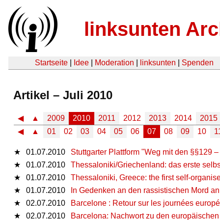
linksunten Arc
Startseite
|
Idee
|
Moderation
|
linksunten
|
Spenden
Artikel – Juli 2010
◀
▲
2009
2010
2011
2012
2013
2014
2015
◀
▲
01
02
03
04
05
06
07
08
09
10
1
★
01.07.2010
Stuttgarter Plattform "Weg mit den §§129 
★
01.07.2010
Thessaloniki/Griechenland: das erste selbs
★
01.07.2010
Thessaloniki, Greece: the first self-organis
★
01.07.2010
In Gedenken an den rassistischen Mord an 
★
02.07.2010
Barcelone : Retour sur les journées europ
★
02.07.2010
Barcelona: Nachwort zu den europäischen 