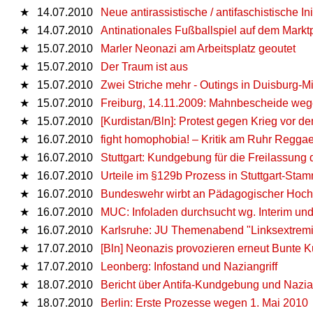
★
14.07.2010
Neue antirassistische / antifaschistische In
★
14.07.2010
Antinationales Fußballspiel auf dem Markt
★
15.07.2010
Marler Neonazi am Arbeitsplatz geoutet
★
15.07.2010
Der Traum ist aus
★
15.07.2010
Zwei Striche mehr - Outings in Duisburg-Mi
★
15.07.2010
Freiburg, 14.11.2009: Mahnbescheide we
★
15.07.2010
[Kurdistan/Bln]: Protest gegen Krieg vor 
★
16.07.2010
fight homophobia! – Kritik am Ruhr Regg
★
16.07.2010
Stuttgart: Kundgebung für die Freilassung 
★
16.07.2010
Urteile im §129b Prozess in Stuttgart-St
★
16.07.2010
Bundeswehr wirbt an Pädagogischer Hoch
★
16.07.2010
MUC: Infoladen durchsucht wg. Interim un
★
16.07.2010
Karlsruhe: JU Themenabend "Linksextremi
★
17.07.2010
[Bln] Neonazis provozieren erneut Bunte 
★
17.07.2010
Leonberg: Infostand und Naziangriff
★
18.07.2010
Bericht über Antifa-Kundgebung und Nazian
★
18.07.2010
Berlin: Erste Prozesse wegen 1. Mai 2010