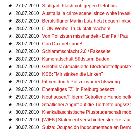
★
27.07.2010
Stuttgart: Flashmob gegen Gelöbnis
★
28.07.2010
Australia 'a crime scene' since white invas
★
28.07.2010
Berufslügner Martin Lutz hetzt gegen link
★
28.07.2010
E.ON Werbe-Truck platt machen!
★
28.07.2010
Von Polizisten misshandelt - Der Fall Paul 
★
28.07.2010
Con Dax nel cuore!
★
28.07.2010
Schlammschlacht 2.0 / Fakeseite
★
28.07.2010
Kameradschaft Südsturm Baden
★
28.07.2010
Gelöbnis: Aktualisierte Blockadetreffpunkt
★
28.07.2010
KSB: "Mir stinken die Linken"
★
29.07.2010
Filmen durch Polizei war rechtswidrig
★
29.07.2010
Ehemaliges "Z" in Freiburg besetzt!
★
29.07.2010
Neuhausen/Fildern: Getroffene Hunde bell
★
29.07.2010
Staatlicher Angriff auf die Tierbefreiungssz
★
30.07.2010
Klerikalfaschistische Piusbruderschaft mob
★
30.07.2010
[WIEN] Statement verschiedenster Freiräum
★
30.07.2010
Suiza: Ocupación Indocumentada en Bern