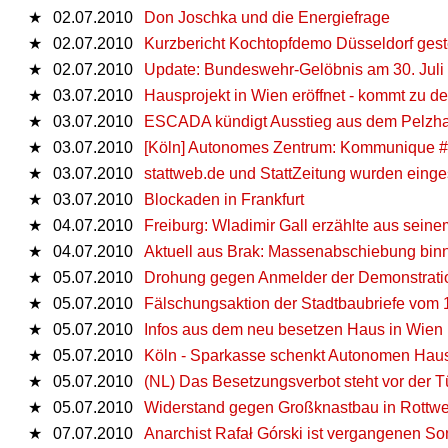
★
02.07.2010
Don Joschka und die Energiefrage
★
02.07.2010
Kurzbericht Kochtopfdemo Düsseldorf gest
★
02.07.2010
Update: Bundeswehr-Gelöbnis am 30. Juli i
★
03.07.2010
Hausprojekt in Wien eröffnet - kommt zu d
★
03.07.2010
ESCADA kündigt Ausstieg aus dem Pelzha
★
03.07.2010
[Köln] Autonomes Zentrum: Kommunique 
★
03.07.2010
stattweb.de und StattZeitung wurden einges
★
03.07.2010
Blockaden in Frankfurt
★
04.07.2010
Freiburg: Wladimir Gall erzählte aus sein
★
04.07.2010
Aktuell aus Brak: Massenabschiebung bin
★
05.07.2010
Drohung gegen Anmelder der Demonstration
★
05.07.2010
Fälschungsaktion der Stadtbaubriefe vom 
★
05.07.2010
Infos aus dem neu besetzen Haus in Wien
★
05.07.2010
Köln - Sparkasse schenkt Autonomen Hau
★
05.07.2010
(NL) Das Besetzungsverbot steht vor der Tü
★
05.07.2010
Widerstand gegen Großknastbau in Rottwe
★
07.07.2010
Anarchist Rafał Górski ist vergangenen So