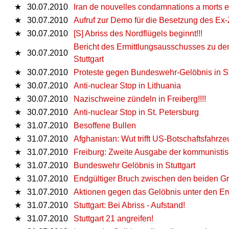
★
30.07.2010
Iran de nouvelles condamnations a morts et
★
30.07.2010
Aufruf zur Demo für die Besetzung des Ex-
★
30.07.2010
[S] Abriss des Nordflügels beginnt!!!
Bericht des Ermittlungsausschusses zu d
★
30.07.2010
Stuttgart
★
30.07.2010
Proteste gegen Bundeswehr-Gelöbnis in St
★
30.07.2010
Anti-nuclear Stop in Lithuania
★
30.07.2010
Nazischweine zündeln in Freiberg!!!!
★
30.07.2010
Anti-nuclear Stop in St. Petersburg
★
31.07.2010
Besoffene Bullen
★
31.07.2010
Afghanistan: Wut trifft US-Botschaftsfahrz
★
31.07.2010
Freiburg: Zweite Ausgabe der kommunisti
★
31.07.2010
Bundeswehr Gelöbnis in Stuttgart
★
31.07.2010
Endgültiger Bruch zwischen den beiden Grün
★
31.07.2010
Aktionen gegen das Gelöbnis unter den E
★
31.07.2010
Stuttgart: Bei Abriss - Aufstand!
★
31.07.2010
Stuttgart 21 angreifen!