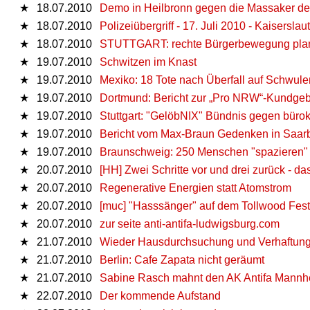
★
18.07.2010
Demo in Heilbronn gegen die Massaker der
★
18.07.2010
Polizeiübergriff - 17. Juli 2010 - Kaisersla
★
18.07.2010
STUTTGART: rechte Bürgerbewegung pla
★
19.07.2010
Schwitzen im Knast
★
19.07.2010
Mexiko: 18 Tote nach Überfall auf Schwule
★
19.07.2010
Dortmund: Bericht zur „Pro NRW“-Kundge
★
19.07.2010
Stuttgart: "GelöbNIX" Bündnis gegen bür
★
19.07.2010
Bericht vom Max-Braun Gedenken in Saar
★
19.07.2010
Braunschweig: 250 Menschen "spazieren"
★
20.07.2010
[HH] Zwei Schritte vor und drei zurück - da
★
20.07.2010
Regenerative Energien statt Atomstrom
★
20.07.2010
[muc] "Hasssänger" auf dem Tollwood Fest
★
20.07.2010
zur seite anti-antifa-ludwigsburg.com
★
21.07.2010
Wieder Hausdurchsuchung und Verhaftung
★
21.07.2010
Berlin: Cafe Zapata nicht geräumt
★
21.07.2010
Sabine Rasch mahnt den AK Antifa Mannh
★
22.07.2010
Der kommende Aufstand