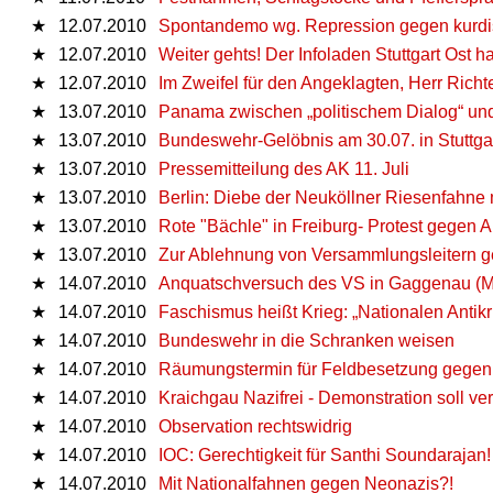
★
12.07.2010
Spontandemo wg. Repression gegen kurdi
★
12.07.2010
Weiter gehts! Der Infoladen Stuttgart Ost h
★
12.07.2010
Im Zweifel für den Angeklagten, Herr Richte
★
13.07.2010
Panama zwischen „politischem Dialog“ und
★
13.07.2010
Bundeswehr-Gelöbnis am 30.07. in Stuttgar
★
13.07.2010
Pressemitteilung des AK 11. Juli
★
13.07.2010
Berlin: Diebe der Neuköllner Riesenfahne
★
13.07.2010
Rote "Bächle" in Freiburg- Protest gegen
★
13.07.2010
Zur Ablehnung von Versammlungsleitern g
★
14.07.2010
Anquatschversuch des VS in Gaggenau (M
★
14.07.2010
Faschismus heißt Krieg: „Nationalen Antikr
★
14.07.2010
Bundeswehr in die Schranken weisen
★
14.07.2010
Räumungstermin für Feldbesetzung gegen 
★
14.07.2010
Kraichgau Nazifrei - Demonstration soll v
★
14.07.2010
Observation rechtswidrig
★
14.07.2010
IOC: Gerechtigkeit für Santhi Soundarajan!
★
14.07.2010
Mit Nationalfahnen gegen Neonazis?!