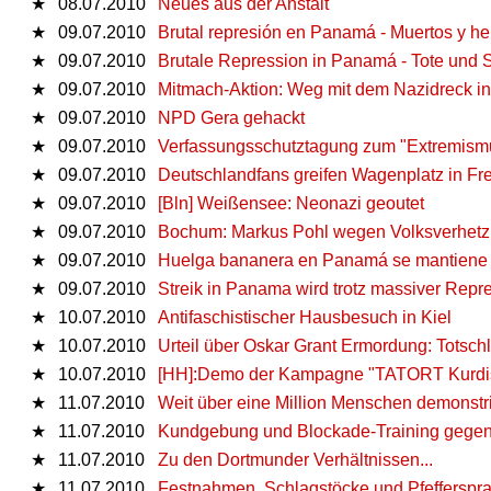
★
08.07.2010
Neues aus der Anstalt
★
09.07.2010
Brutal represión en Panamá - Muertos y h
★
09.07.2010
Brutale Repression in Panamá - Tote und 
★
09.07.2010
Mitmach-Aktion: Weg mit dem Nazidreck in
★
09.07.2010
NPD Gera gehackt
★
09.07.2010
Verfassungsschutztagung zum "Extremism
★
09.07.2010
Deutschlandfans greifen Wagenplatz in Fr
★
09.07.2010
[Bln] Weißensee: Neonazi geoutet
★
09.07.2010
Bochum: Markus Pohl wegen Volksverhetzun
★
09.07.2010
Huelga bananera en Panamá se mantiene tra
★
09.07.2010
Streik in Panama wird trotz massiver Repre
★
10.07.2010
Antifaschistischer Hausbesuch in Kiel
★
10.07.2010
Urteil über Oskar Grant Ermordung: Totsch
★
10.07.2010
[HH]:Demo der Kampagne "TATORT Kurdi
★
11.07.2010
Weit über eine Million Menschen demonstri
★
11.07.2010
Kundgebung und Blockade-Training gegen d
★
11.07.2010
Zu den Dortmunder Verhältnissen...
★
11.07.2010
Festnahmen, Schlagstöcke und Pfefferspra