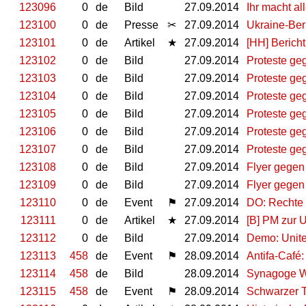
123096
0
de
Bild
27.09.2014
Ihr macht al
123100
0
de
Presse
✂
27.09.2014
Ukraine-Ber
123101
0
de
Artikel
★
27.09.2014
[HH] Bericht
123102
0
de
Bild
27.09.2014
Proteste geg
123103
0
de
Bild
27.09.2014
Proteste geg
123104
0
de
Bild
27.09.2014
Proteste geg
123105
0
de
Bild
27.09.2014
Proteste geg
123106
0
de
Bild
27.09.2014
Proteste geg
123107
0
de
Bild
27.09.2014
Proteste geg
123108
0
de
Bild
27.09.2014
Flyer gegen
123109
0
de
Bild
27.09.2014
Flyer gegen
123110
0
de
Event
⚑
27.09.2014
DO: Rechte 
123111
0
de
Artikel
★
27.09.2014
[B] PM zur 
123112
0
de
Bild
27.09.2014
Demo: Unit
123113
458
de
Event
⚑
28.09.2014
Antifa-Café
123114
458
de
Bild
28.09.2014
Synagoge W
123115
458
de
Event
⚑
28.09.2014
Schwarzer 