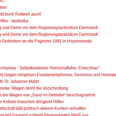
t...
ten!
ibt bunt! Rottweil auch!
ffen - destroika
 und Demo vor dem Regierungspräsidium Darmstadt
 und Demo vor dem Regierungspräsidium Darmstadt
ti in Gedenken an die Pogrome 1991 in Hoyerswerda
hismus - Selbstbestimmt. Herrschaftsfrei. Erreichbar.“
n] Gegen religiösen Fundamentalismus, Sexismus und Homopho
9h St. Johanner Markt
riebe: Wagen droht die Verschrottung
at die Wagen von „Sand im Getriebe“ beschlagnahmt.
in Kobani brauchen dringend Hilfe»
schaft läßt politisch aktiven Kurden verhaften
nschef Gauland schließt Abgeordneten Weiß aus