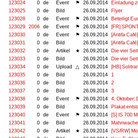
123024
0
de
Event
⚑
26.09.2014
Einladung zu
123025
0
de
Bild
26.09.2014
Flyer
123028
0
de
Event
⚑
26.09.2014
Beteiligt E
123029
2006
de
Event
⚑
26.09.2014
[FR] SPONTA
123030
0
de
Event
⚑
26.09.2014
[Antifa Café
123031
0
de
Bild
26.09.2014
[Antifa Café
123032
0
de
Artikel
★
26.09.2014
Die vier Se
123033
0
de
Bild
26.09.2014
Die vier Se
123034
0
de
Upload
△
26.09.2014
[HB] Solitr
123035
0
de
Bild
26.09.2014
1
123036
0
de
Bild
26.09.2014
2
123037
0
de
Bild
26.09.2014
3
123038
0
de
Event
⚑
26.09.2014
4. Oktober:
123039
0
de
Bild
26.09.2014
Plakat ents
123040
0
de
Event
⚑
26.09.2014
[S] IS 700 
123041
0
de
Bild
26.09.2014
Mahnwache
123042
0
de
Artikel
★
26.09.2014
[VS/RW] Mob