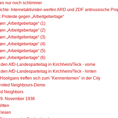
les nur noch schlimmer
ichte: Internetaktivisten werfen ARD und ZDF antirussische Pr
: Proteste gegen „Arbeitgebertage“
en „Arbeitgebertage“ (1)
en „Arbeitgebertage“ (2)
en „Arbeitgebertage“ (3)
en „Arbeitgebertage“ (4)
en „Arbeitgebertage“ (5)
en „Arbeitgebertage“ (6)
 den AfD-Landesparteitag in Kirchheim/Teck - vorne
 den AfD-Landesparteitag in Kirchheim/Teck - hinten
Hooligans treffen sich zum "Kennenlernen" in der City
United Neighbours-Demo
ed Neighbors
: 9. November 1938
itten
Tresen