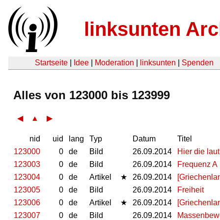
linksunten Arc
Startseite
|
Idee
|
Moderation
|
linksunten
|
Spenden
Alles von 123000 bis 123999
◀
▲
▶
nid
uid
lang
Typ
Datum
Titel
123000
0
de
Bild
26.09.2014
Hier die lau
123003
0
de
Bild
26.09.2014
Frequenz A
123004
0
de
Artikel
★
26.09.2014
[Griechenla
123005
0
de
Bild
26.09.2014
Freiheit
123006
0
de
Artikel
★
26.09.2014
[Griechenla
123007
0
de
Bild
26.09.2014
Massenbeweg