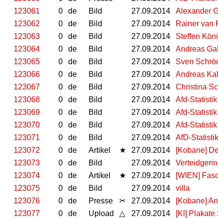
123061
0
de
Bild
27.09.2014
Alexander 
123062
0
de
Bild
27.09.2014
Rainer van
123063
0
de
Bild
27.09.2014
Steffen Kön
123064
0
de
Bild
27.09.2014
Andreas Ga
123065
0
de
Bild
27.09.2014
Sven Schrö
123066
0
de
Bild
27.09.2014
Andreas Kal
123067
0
de
Bild
27.09.2014
Christina S
123068
0
de
Bild
27.09.2014
Afd-Statistik
123069
0
de
Bild
27.09.2014
Afd-Statistik
123070
0
de
Bild
27.09.2014
Afd-Statistik
123071
0
de
Bild
27.09.2014
AfD-Statisti
123072
0
de
Artikel
★
27.09.2014
[Kobane] De
123073
0
de
Bild
27.09.2014
Verteidgeri
123074
0
de
Artikel
★
27.09.2014
[WIEN] Fasc
123075
0
de
Bild
27.09.2014
villa
123076
0
de
Presse
✂
27.09.2014
[Kobane] An
123077
0
de
Upload
△
27.09.2014
[KI] Plakat