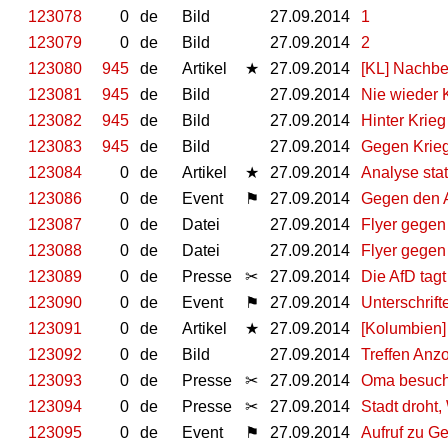
123078
0
de
Bild
27.09.2014
1
123079
0
de
Bild
27.09.2014
2
123080
945
de
Artikel
★
27.09.2014
[KL] Nachbe
123081
945
de
Bild
27.09.2014
Nie wieder K
123082
945
de
Bild
27.09.2014
Hinter Krieg
123083
945
de
Bild
27.09.2014
Gegen Krieg 
123084
0
de
Artikel
★
27.09.2014
Analyse sta
123086
0
de
Event
⚑
27.09.2014
Gegen den A
123087
0
de
Datei
27.09.2014
Flyer gegen
123088
0
de
Datei
27.09.2014
Flyer gegen
123089
0
de
Presse
✂
27.09.2014
Die AfD tagt
123090
0
de
Event
⚑
27.09.2014
Unterschrif
123091
0
de
Artikel
★
27.09.2014
[Kolumbien]
123092
0
de
Bild
27.09.2014
Treffen Anz
123093
0
de
Presse
✂
27.09.2014
Oma besuch
123094
0
de
Presse
✂
27.09.2014
Stadt droht
123095
0
de
Event
⚑
27.09.2014
Aufruf zu G