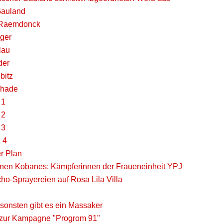
Gauland
 Raemdonck
iger
lau
der
bitz
chade
 1
 2
 3
k 4
r Plan
nnen Kobanes: Kämpferinnen der Fraueneinheit YPJ
ho-Sprayereien auf Rosa Lila Villa
sonsten gibt es ein Massaker
e zur Kampagne "Progrom 91"