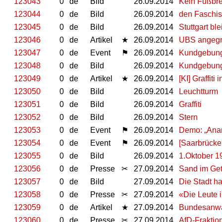
123043
0
de
Bild
26.09.2014
Kein Fußbrei
123044
0
de
Bild
26.09.2014
den Faschis
123045
0
de
Bild
26.09.2014
Stuttgart ble
123046
0
de
Artikel
★
26.09.2014
UBS angegri
123047
0
de
Event
⚑
26.09.2014
Kundgebung
123048
0
de
Bild
26.09.2014
Kundgebung
123049
0
de
Artikel
★
26.09.2014
[KI] Graffi
123050
0
de
Bild
26.09.2014
Leuchtturm
123051
0
de
Bild
26.09.2014
Graffiti
123052
0
de
Bild
26.09.2014
Stern
123053
0
de
Event
⚑
26.09.2014
Demo: „Anarc
123054
0
de
Event
⚑
26.09.2014
[Saarbrücke
123055
0
de
Bild
26.09.2014
1.Oktober 1
123056
0
de
Presse
✂
27.09.2014
Sand im Get
123057
0
de
Bild
27.09.2014
Die Stadt h
123058
0
de
Presse
✂
27.09.2014
«Die Leute 
123059
0
de
Artikel
★
27.09.2014
Bundesanwalt
123060
0
de
Presse
✂
27.09.2014
AfD-Fraktio