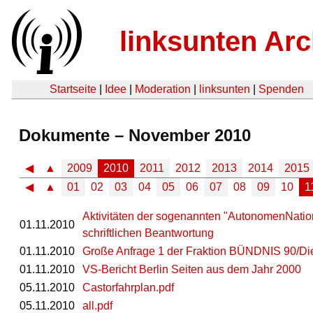
linksunten Arc
Startseite
|
Idee
|
Moderation
|
linksunten
|
Spenden
Dokumente – November 2010
◀
▲
2009
2010
2011
2012
2013
2014
2015
◀
▲
01
02
03
04
05
06
07
08
09
10
1
Aktivitäten der sogenannten "AutonomenNatio
01.11.2010
schriftlichen Beantwortung
01.11.2010
Große Anfrage 1 der Fraktion BÜNDNIS 90/Di
01.11.2010
VS-Bericht Berlin Seiten aus dem Jahr 2000
05.11.2010
Castorfahrplan.pdf
05.11.2010
all.pdf