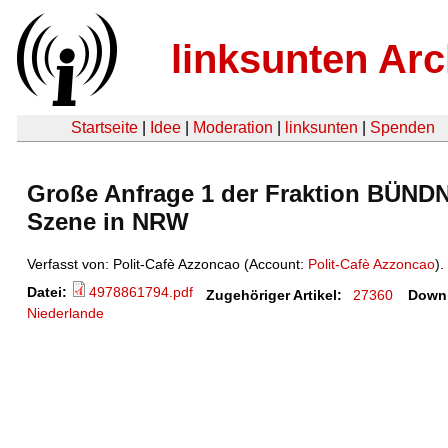
linksunten Arc
Startseite
|
Idee
|
Moderation
|
linksunten
|
Spenden
Große Anfrage 1 der Fraktion BÜNDN
Szene in NRW
Verfasst von: Polit-Cafè Azzoncao (Account:
Polit-Cafè Azzoncao
).
Datei:
4978861794.pdf
Zugehöriger Artikel:
27360
Down
Niederlande