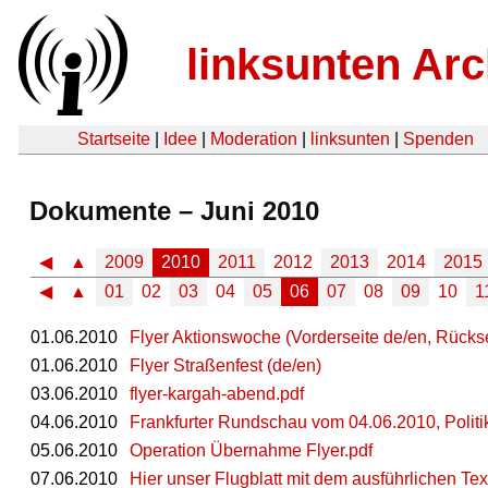
linksunten Arc
Startseite
|
Idee
|
Moderation
|
linksunten
|
Spenden
Dokumente – Juni 2010
◀
▲
2009
2010
2011
2012
2013
2014
2015
◀
▲
01
02
03
04
05
06
07
08
09
10
1
01.06.2010
Flyer Aktionswoche (Vorderseite de/en, Rücksei
01.06.2010
Flyer Straßenfest (de/en)
03.06.2010
flyer-kargah-abend.pdf
04.06.2010
Frankfurter Rundschau vom 04.06.2010, Politik
05.06.2010
Operation Übernahme Flyer.pdf
07.06.2010
Hier unser Flugblatt mit dem ausführlichen Tex