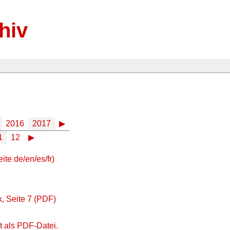
hiv
2016
2017
▶
1
12
▶
te de/en/es/fr)
, Seite 7 (PDF)
t als PDF-Datei.