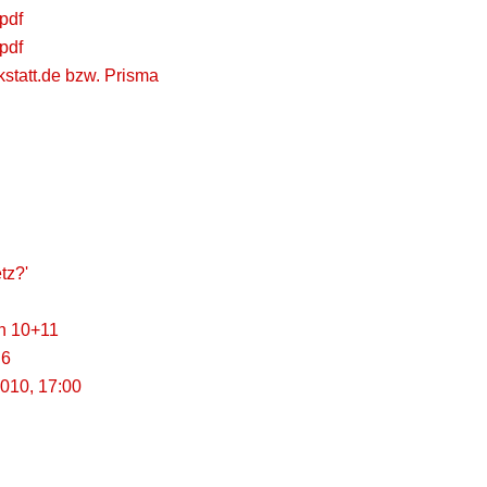
pdf
pdf
statt.de bzw. Prisma
tz?'
en 10+11
 6
010, 17:00