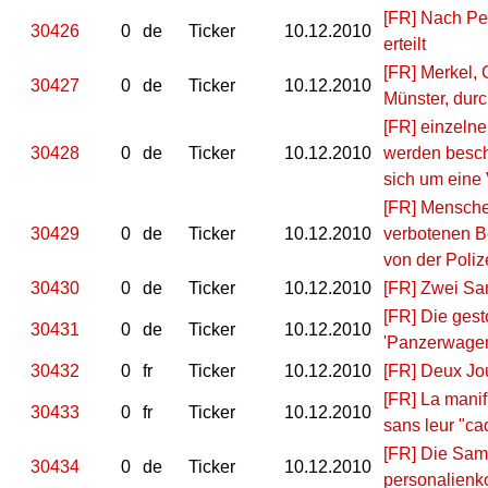
[FR] Nach Pe
30426
0
de
Ticker
10.12.2010
erteilt
[FR] Merkel, 
30427
0
de
Ticker
10.12.2010
Münster, dur
[FR] einzeln
30428
0
de
Ticker
10.12.2010
werden beschl
sich um eine
[FR] Mensche
30429
0
de
Ticker
10.12.2010
verbotenen Be
von der Pol
30430
0
de
Ticker
10.12.2010
[FR] Zwei S
[FR] Die ges
30431
0
de
Ticker
10.12.2010
'Panzerwagen
30432
0
fr
Ticker
10.12.2010
[FR] Deux Jo
[FR] La manif 
30433
0
fr
Ticker
10.12.2010
sans leur "ca
[FR] Die Sam
30434
0
de
Ticker
10.12.2010
personalienkon