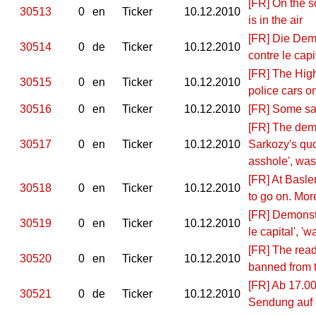
[FR] On the so
30513
0
en
Ticker
10.12.2010
is in the air
[FR] Die Demo
30514
0
de
Ticker
10.12.2010
contre le capi
[FR] The High
30515
0
en
Ticker
10.12.2010
police cars on
30516
0
en
Ticker
10.12.2010
[FR] Some sam
[FR] The demo
30517
0
en
Ticker
10.12.2010
Sarkozy's quo
asshole', was
[FR] At Basle
30518
0
en
Ticker
10.12.2010
to go on. Mo
[FR] Demonstr
30519
0
en
Ticker
10.12.2010
le capital', 'w
[FR] The read
30520
0
en
Ticker
10.12.2010
banned from t
[FR] Ab 17.00
30521
0
de
Ticker
10.12.2010
Sendung auf