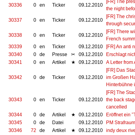
[FR] The pres
30336
0
en
Ticker
09.12.2010
the night bef
[FR] The chris
30337
0
en
Ticker
09.12.2010
through secur
[FR] There wi
30338
0
en
Ticker
09.12.2010
French summi
30339
0
en
Ticker
09.12.2010
[FR] An anti 
30340
0
de
Presse
✂
09.12.2010
Erschlagt ni
30341
0
en
Artikel
★
09.12.2010
A Letter fro
[FR] Das Sta
30342
0
de
Ticker
09.12.2010
im Großen Hau
Hinterbühne 
[FR] The Stad
30343
0
en
Ticker
09.12.2010
the back stag
cancelled
30344
0
de
Artikel
★
09.12.2010
Eröffnet ein 
30345
0
de
Datei
09.12.2010
PM Strafraum
30346
72
de
Artikel
★
09.12.2010
indy deux riv