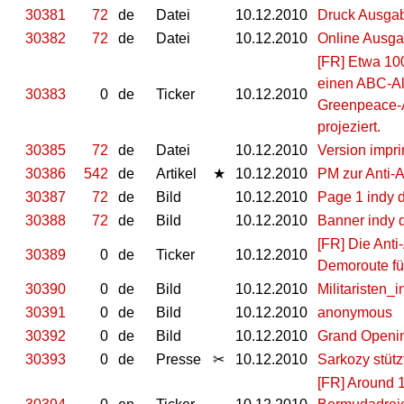
30381
72
de
Datei
10.12.2010
Druck Ausgab
30382
72
de
Datei
10.12.2010
Online Ausgab
[FR] Etwa 10
einen ABC-Al
30383
0
de
Ticker
10.12.2010
Greenpeace-A
projeziert.
30385
72
de
Datei
10.12.2010
Version impri
30386
542
de
Artikel
★
10.12.2010
PM zur Anti-
30387
72
de
Bild
10.12.2010
Page 1 indy d
30388
72
de
Bild
10.12.2010
Banner indy d
[FR] Die Anti
30389
0
de
Ticker
10.12.2010
Demoroute für
30390
0
de
Bild
10.12.2010
Militaristen_
30391
0
de
Bild
10.12.2010
anonymous
30392
0
de
Bild
10.12.2010
Grand Openin
30393
0
de
Presse
✂
10.12.2010
Sarkozy stütz
[FR] Around 1