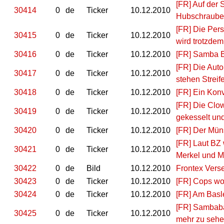
[FR] Auf der 
30414
0
de
Ticker
10.12.2010
Hubschrauber 
[FR] Die Pers
30415
0
de
Ticker
10.12.2010
wird trotzdem
30416
0
de
Ticker
10.12.2010
[FR] Samba B
[FR] Die Auto
30417
0
de
Ticker
10.12.2010
stehen Streif
30418
0
de
Ticker
10.12.2010
[FR] Ein Konv
[FR] Die Clo
30419
0
de
Ticker
10.12.2010
gekesselt und
30420
0
de
Ticker
10.12.2010
[FR] Der Müns
[FR] Laut BZ
30421
0
de
Ticker
10.12.2010
Merkel und Mo
30422
0
de
Bild
10.12.2010
Frontex Vers
30423
0
de
Ticker
10.12.2010
[FR] Cops wo
30424
0
de
Ticker
10.12.2010
[FR] Am Basl
[FR] Sambaba
30425
0
de
Ticker
10.12.2010
mehr zu sehen