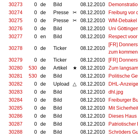
30273
0
de
Bild
08.12.2010
Demonstratio
30274
0
de
Presse
✂
08.12.2010
Freiburg vor 
30275
0
de
Presse
✂
08.12.2010
WM-Debakel f
30276
0
de
Bild
08.12.2010
Uni Göttinge
30277
0
en
Bild
08.12.2010
Respect voor
[FR] Donners
30278
0
de
Ticker
08.12.2010
zum kommende
30279
0
de
Ticker
08.12.2010
[FR] Donnerst
30280
530
de
Artikel
★
08.12.2010
Zum langsame
30281
530
de
Bild
08.12.2010
Politische G
30282
0
de
Upload
△
08.12.2010
DHL-Anzeige 
30283
0
de
Bild
08.12.2010
dhl.jpg
30284
0
de
Bild
08.12.2010
Freiburger Bu
30285
0
de
Bild
08.12.2010
Mit Sicherhe
30286
0
de
Bild
08.12.2010
Dieses Haus w
30287
0
de
Bild
08.12.2010
Patriotischer
30288
0
de
Bild
08.12.2010
Schröders Gul