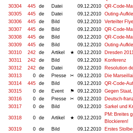
30304
445
de
Datei
09.12.2010
QR-Code-Matr
30305
445
de
Datei
09.12.2010
Outing-Aufkle
30306
445
de
Bild
09.12.2010
Verteilter Flye
30307
445
de
Bild
09.12.2010
QR-Code-Matr
30308
445
de
Bild
09.12.2010
QR-Code-Matr
30309
445
de
Bild
09.12.2010
Outing-Aufkle
30310
242
de
Artikel
★
09.12.2010
Dresden 2011
30311
242
de
Bild
09.12.2010
Konferenz
30312
242
de
Datei
09.12.2010
Re­so­lu­ti­on d
30313
0
de
Presse
✂
09.12.2010
Die Marseilla
30314
445
de
Bild
09.12.2010
QR-Code-Aufk
30315
0
de
Event
⚑
09.12.2010
Gegen Staat,
30316
0
de
Presse
✂
09.12.2010
Deutsch-franz
30317
0
de
Bild
09.12.2010
Sarkel und K
PM: Breites g
30318
0
de
Artikel
★
09.12.2010
Blockieren!
30319
0
de
Bild
09.12.2010
Erstes Stolbe