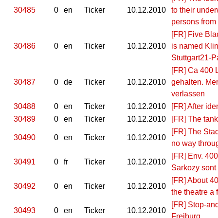
30485
0
en
Ticker
10.12.2010
to their unde
persons from 
[FR] Five Bl
30486
0
en
Ticker
10.12.2010
is named Klin
Stuttgart21-P
[FR] Ca 400 
30487
0
de
Ticker
10.12.2010
gehalten. Me
verlassen
30488
0
en
Ticker
10.12.2010
[FR] After ide
30489
0
en
Ticker
10.12.2010
[FR] The tank
[FR] The Stad
30490
0
en
Ticker
10.12.2010
no way throu
[FR] Env. 400
30491
0
fr
Ticker
10.12.2010
Sarkozy sont s
[FR] About 40
30492
0
en
Ticker
10.12.2010
the theatre a
[FR] Stop-and
30493
0
en
Ticker
10.12.2010
Freiburg