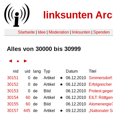
linksunten Arc
Startseite
|
Idee
|
Moderation
|
linksunten
|
Spenden
Alles von 30000 bis 30999
◀
▲
▶
nid
uid
lang
Typ
Datum
Titel
30151
0
de
Artikel
★
06.12.2010
Simmersdorf:
30152
0
de
Artikel
★
06.12.2010
Erfolgreicher
30153
0
de
Bild
06.12.2010
Protest gegen
30154
60
de
Artikel
★
06.12.2010
EILT: Röttgen
30155
60
de
Bild
06.12.2010
Atomenergie
30157
445
de
Artikel
★
09.12.2010
„Nationaler S