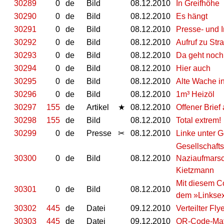
30289
0
de
Bild
08.12.2010
In Greifhöhe
30290
0
de
Bild
08.12.2010
Es hängt
30291
0
de
Bild
08.12.2010
Presse- und I
30292
0
de
Bild
08.12.2010
Aufruf zu Stra
30293
0
de
Bild
08.12.2010
Da geht noch
30294
0
de
Bild
08.12.2010
Hier auch
30295
0
de
Bild
08.12.2010
Alte Wache in
30296
0
de
Bild
08.12.2010
1m³ Heizöl
30297
155
de
Artikel
★
08.12.2010
Offener Brief
30298
155
de
Bild
08.12.2010
Total extrem!
30299
0
de
Presse
✂
08.12.2010
Linke unter 
Gesellschaft
30300
0
de
Bild
08.12.2010
Naziaufmarsch
Kietzmann
Mit diesem C
30301
0
de
Bild
08.12.2010
dem »Linksex
30302
445
de
Datei
09.12.2010
Verteilter Fly
30303
445
de
Datei
09.12.2010
QR-Code-Matri