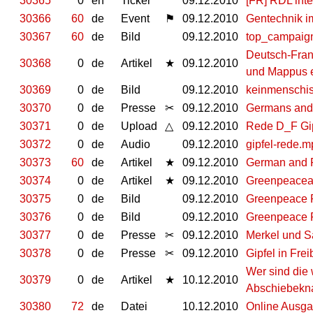
30365
0
en
Ticker
09.12.2010
[FR] RDL inte
30366
60
de
Event
⚑
09.12.2010
Gentechnik im
30367
60
de
Bild
09.12.2010
top_campaig
Deutsch-Fran
30368
0
de
Artikel
★
09.12.2010
und Mappus e
30369
0
de
Bild
09.12.2010
keinmenschist
30370
0
de
Presse
✂
09.12.2010
Germans and F
30371
0
de
Upload
△
09.12.2010
Rede D_F Gip
30372
0
de
Audio
09.12.2010
gipfel-rede.
30373
60
de
Artikel
★
09.12.2010
German and Ru
30374
0
de
Artikel
★
09.12.2010
Greenpeaceak
30375
0
de
Bild
09.12.2010
Greenpeace P
30376
0
de
Bild
09.12.2010
Greenpeace 
30377
0
de
Presse
✂
09.12.2010
Merkel und Sa
30378
0
de
Presse
✂
09.12.2010
Gipfel in Fre
Wer sind die
30379
0
de
Artikel
★
10.12.2010
Abschiebekn
30380
72
de
Datei
10.12.2010
Online Ausgab