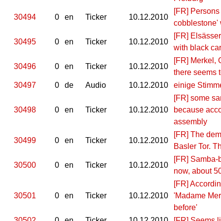
[FR] Persons 
30494
0
en
Ticker
10.12.2010
cobblestone' 
[FR] Elsässer
30495
0
en
Ticker
10.12.2010
with black car
[FR] Merkel, G
30496
0
en
Ticker
10.12.2010
there seems t
30497
0
de
Audio
10.12.2010
einige Stimm
[FR] some sa
30498
0
en
Ticker
10.12.2010
because accor
assembly
[FR] The demo
30499
0
en
Ticker
10.12.2010
Basler Tor. T
[FR] Samba-ba
30500
0
en
Ticker
10.12.2010
now, about 50
[FR] Accordin
30501
0
en
Ticker
10.12.2010
'Madame Merke
before'
30502
0
en
Ticker
10.12.2010
[FR] Seems li