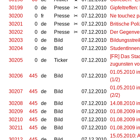
30199
0
de
Presse
✂
07.12.2010
Gipfeltreffen
30200
0
fr
Presse
✂
07.12.2010
Ne touchez p
30201
0
de
Presse
✂
07.12.2010
Britische Poli
30202
0
de
Presse
✂
07.12.2010
Der Gegenve
30203
0
de
Bild
07.12.2010
Bildungsstre
30204
0
de
Bild
07.12.2010
StudentInnen
[FR] Das Stad
30205
0
de
Ticker
07.12.2010
zugunsten vo
01.05.2010 in 
30206
445
de
Bild
07.12.2010
(1/2)
01.05.2010 in 
30207
445
de
Bild
07.12.2010
(2/2)
30208
445
de
Bild
07.12.2010
14.08.2010 i
30209
445
de
Bild
07.12.2010
01.08.2009 in
30210
445
de
Bild
07.12.2010
01.08.2009 in
30211
445
de
Bild
07.12.2010
01.08.2009 in
15.05.2010: 
30212
445
de
Bild
07.12.2010