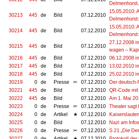
Delmenhorst. 
15.05.2010: 
30213
445
de
Bild
07.12.2010
Delmenhorst:
15.05.2010: 
30214
445
de
Bild
07.12.2010
Delmenhorst:
27.12.2008 in
30215
445
de
Bild
07.12.2010
wagen – Kapi
30216
445
de
Bild
07.12.2010
06.12.2008 i
30217
445
de
Bild
07.12.2010
13.02.2010 in
30218
445
de
Bild
07.12.2010
25.02.2010 i
30219
0
de
Presse
✂
07.12.2010
Der deutsch-
30221
445
de
Bild
07.12.2010
QR-Code mit 
30222
445
de
Bild
07.12.2010
Am 1. Mai 201
30223
0
de
Presse
✂
07.12.2010
Theater sagt 
30224
0
de
Artikel
★
07.12.2010
Kaiserslauter
30225
0
de
Bild
07.12.2010
Nazi am Infos
30226
0
de
Presse
✂
07.12.2010
S 21 „Die Dem
30227
0
de
Artikel
★
07.12.2010
Protokoll der