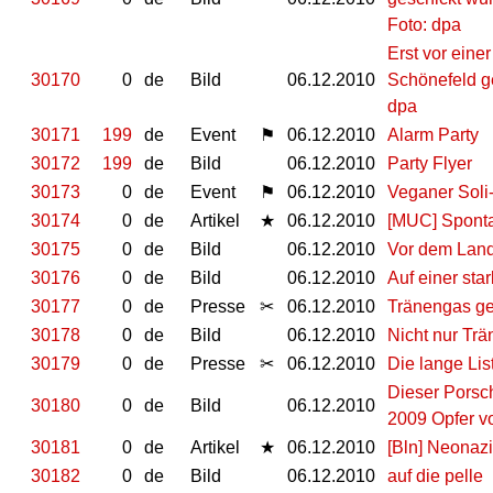
Foto: dpa
Erst vor eine
30170
0
de
Bild
06.12.2010
Schönefeld ges
dpa
30171
199
de
Event
⚑
06.12.2010
Alarm Party
30172
199
de
Bild
06.12.2010
Party Flyer
30173
0
de
Event
⚑
06.12.2010
Veganer Soli
30174
0
de
Artikel
★
06.12.2010
[MUC] Sponta
30175
0
de
Bild
06.12.2010
Vor dem Land
30176
0
de
Bild
06.12.2010
Auf einer sta
30177
0
de
Presse
✂
06.12.2010
Tränengas ge
30178
0
de
Bild
06.12.2010
Nicht nur Trä
30179
0
de
Presse
✂
06.12.2010
Die lange Lis
Dieser Porsch
30180
0
de
Bild
06.12.2010
2009 Opfer v
30181
0
de
Artikel
★
06.12.2010
[Bln] Neonaz
30182
0
de
Bild
06.12.2010
auf die pelle