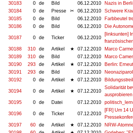
30183
0
de
Bild
06.12.2010
Nazis in Berl
30184
0
de
Presse
✂
06.12.2010
Schwere Kraw
30185
0
de
Bild
06.12.2010
Farbbeutel t
30186
0
de
Bild
06.12.2010
Die Autonome
[linksunten] 
30187
0
de
Ticker
06.12.2010
französischen
30188
310
de
Artikel
★
07.12.2010
Marco Carmen
30189
310
de
Bild
07.12.2010
Marco Camen
30190
293
de
Artikel
★
07.12.2010
Berlin: Erneu
30191
293
de
Bild
07.12.2010
Neonaziparol
30192
0
de
Artikel
★
07.12.2010
Bildungsstrei
Solidarität b
30194
0
de
Artikel
★
07.12.2010
ausprobieren 
30195
0
de
Datei
07.12.2010
politisch_le
[FR] Um 14 Uh
30196
0
de
Ticker
07.12.2010
Pressekonfere
30197
60
de
Artikel
★
07.12.2010
NRW-Atomne
30198
60
de
Artikel
★
07.12.2010
Gorleben: "E