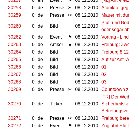
30257
0
en
Event
⚑
08.12.2010
[NL] Anti-Pe
30258
0
de
Presse
✂
08.12.2010
Atomkraftgeg
30259
0
de
Presse
✂
08.12.2010
Mauer mit du
Blut- und Bo
30260
0
de
Bild
08.12.2010
oder sogar ab
30262
0
de
Event
⚑
08.12.2010
Vortrag - Li
30263
0
de
Artikel
★
08.12.2010
Freiburg: Zwe
30264
0
de
Bild
08.12.2010
Freiburg 8.1
30265
0
de
Bild
08.12.2010
Auf zur Anti
30266
0
de
Bild
08.12.2010
01
30267
0
de
Bild
08.12.2010
02
30268
0
de
Bild
08.12.2010
03
30269
0
de
Presse
✂
08.12.2010
Countdown z
[FR] Der Weih
30270
0
de
Ticker
08.12.2010
Sicherheitssc
Betretungsve
30271
0
de
Presse
✂
08.12.2010
Freiburg bere
30272
0
de
Event
⚑
08.12.2010
Zugfahrt Stut