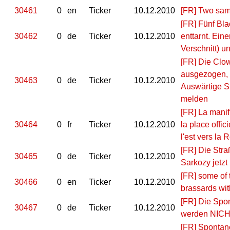
30461
0
en
Ticker
10.12.2010
[FR] Two sam
[FR] Fünf Bl
30462
0
de
Ticker
10.12.2010
enttarnt. Eine
Verschnitt) u
[FR] Die Clo
ausgezogen, 
30463
0
de
Ticker
10.12.2010
Auswärtige St
melden
[FR] La manif
30464
0
fr
Ticker
10.12.2010
la place offi
l'est vers la
[FR] Die Stra
30465
0
de
Ticker
10.12.2010
Sarkozy jetzt
[FR] some of 
30466
0
en
Ticker
10.12.2010
brassards with
[FR] Die Spo
30467
0
de
Ticker
10.12.2010
werden NICH
[FR] Spontane