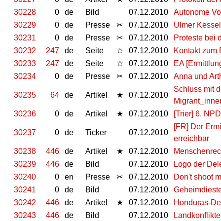
30228
0
de
Bild
07.12.2010
Autonome Vo
30229
0
de
Presse
✂
07.12.2010
Ulmer Kessel
30231
0
de
Presse
✂
07.12.2010
Proteste bei
30232
247
de
Seite
☆
07.12.2010
Kontakt zum 
30233
247
de
Seite
☆
07.12.2010
EA [Ermittlu
30234
0
de
Presse
✂
07.12.2010
Anna und Arth
Schluss mit d
30235
64
de
Artikel
★
07.12.2010
Migrant_inne
30236
0
de
Artikel
★
07.12.2010
[Trier] 6. N
[FR] Der Erm
30237
0
de
Ticker
07.12.2010
erreichbar
30238
446
de
Artikel
★
07.12.2010
Menschenrech
30239
446
de
Bild
07.12.2010
Logo der Del
30240
0
en
Presse
✂
07.12.2010
Don't shoot m
30241
0
de
Bild
07.12.2010
Geheimdieste
30242
446
de
Artikel
★
07.12.2010
Honduras-Del
30243
446
de
Bild
07.12.2010
Landkonflikte