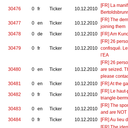
[FR] La manif
30476
0
fr
Ticker
10.12.2010
Bertoldsbrun
[FR] The demo
30477
0
en
Ticker
10.12.2010
joining them
30478
0
de
Ticker
10.12.2010
[FR] Am Kund
[FR] 26 perso
30479
0
fr
Ticker
10.12.2010
confisqué. Le
l'EA
[FR] 26 perso
30480
0
en
Ticker
10.12.2010
are seized. T
please contac
30481
0
en
Ticker
10.12.2010
[FR] At the g
[FR] Le haut-
30482
0
fr
Ticker
10.12.2010
triangle-ber
[FR] The spo
30483
0
en
Ticker
10.12.2010
and are NOT a
30484
0
fr
Ticker
10.12.2010
[FR] Au lieu 
[FR] The iden