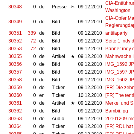
CIA-Entführu
30348
0
de
Presse
✂
09.12.2010
Washington
CIA-Opfer Ma
30349
0
de
Bild
09.12.2010
Regierungda
30351
339
de
Bild
09.12.2010
antifaparty
30352
72
de
Bild
09.12.2010
Seite 1 indy 
30353
72
de
Bild
09.12.2010
Banner indy d
30355
0
de
Artikel
★
09.12.2010
Mahnwache i
30356
0
de
Bild
09.12.2010
IMG_1592.J
30357
0
de
Bild
09.12.2010
IMG_1597.J
30358
0
de
Bild
09.12.2010
IMG_1602.J
30359
0
de
Ticker
09.12.2010
[FR] Die zehn
30360
0
en
Ticker
10.12.2010
[FR] The tent
30361
0
de
Artikel
★
09.12.2010
Merkel und Sa
30362
0
de
Bild
09.12.2010
Bambii.jpg
30363
0
de
Audio
09.12.2010
20101209-me
30364
0
de
Ticker
09.12.2010
[FR] RDL hat 