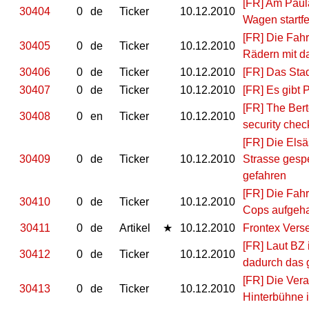
[FR] Am Paula
30404
0
de
Ticker
10.12.2010
Wagen startfe
[FR] Die Fah
30405
0
de
Ticker
10.12.2010
Rädern mit d
30406
0
de
Ticker
10.12.2010
[FR] Das Stad
30407
0
de
Ticker
10.12.2010
[FR] Es gibt 
[FR] The Bert
30408
0
en
Ticker
10.12.2010
security chec
[FR] Die Elsä
30409
0
de
Ticker
10.12.2010
Strasse gespe
gefahren
[FR] Die Fah
30410
0
de
Ticker
10.12.2010
Cops aufgehal
30411
0
de
Artikel
★
10.12.2010
Frontex Vers
[FR] Laut BZ 
30412
0
de
Ticker
10.12.2010
dadurch das g
[FR] Die Ver
30413
0
de
Ticker
10.12.2010
Hinterbühne i