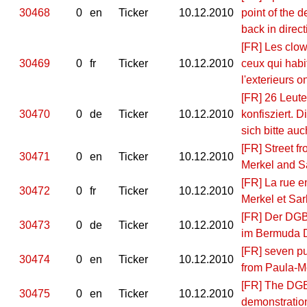
30468
0
en
Ticker
10.12.2010
point of the
back in direct
[FR] Les clow
30469
0
fr
Ticker
10.12.2010
ceux qui habi
l'exterieurs o
[FR] 26 Leute
30470
0
de
Ticker
10.12.2010
konfisziert. 
sich bitte a
[FR] Street fr
30471
0
en
Ticker
10.12.2010
Merkel and Sa
[FR] La rue en
30472
0
fr
Ticker
10.12.2010
Merkel et Sar
[FR] Der DGB 
30473
0
de
Ticker
10.12.2010
im Bermuda D
[FR] seven pu
30474
0
en
Ticker
10.12.2010
from Paula-M
[FR] The DGB-
30475
0
en
Ticker
10.12.2010
demonstration