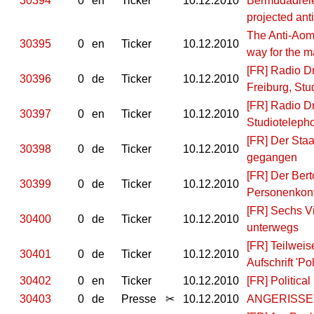
30394
0
en
Ticker
10.12.2010
Bermudadreie
projected ant
The Anti-Aom-
30395
0
en
Ticker
10.12.2010
way for the m
[FR] Radio D
30396
0
de
Ticker
10.12.2010
Freiburg, Stu
[FR] Radio Dr
30397
0
en
Ticker
10.12.2010
Studioteleph
[FR] Der Staa
30398
0
de
Ticker
10.12.2010
gegangen
[FR] Der Bert
30399
0
de
Ticker
10.12.2010
Personenkont
[FR] Sechs Vi
30400
0
de
Ticker
10.12.2010
unterwegs
[FR] Teilweis
30401
0
de
Ticker
10.12.2010
Aufschrift 'Pol
30402
0
en
Ticker
10.12.2010
[FR] Political
30403
0
de
Presse
✂
10.12.2010
ANGERISSEN