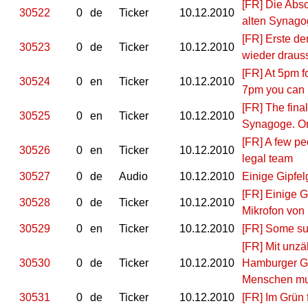
[FR] Die Abs
30522
0
de
Ticker
10.12.2010
alten Synagog
[FR] Erste d
30523
0
de
Ticker
10.12.2010
wieder draus
[FR] At 5pm fo
30524
0
en
Ticker
10.12.2010
7pm you can 
[FR] The final
30525
0
en
Ticker
10.12.2010
Synagoge. One
[FR] A few pe
30526
0
en
Ticker
10.12.2010
legal team
30527
0
de
Audio
10.12.2010
Einige Gipfe
[FR] Einige 
30528
0
de
Ticker
10.12.2010
Mikrofon von
30529
0
en
Ticker
10.12.2010
[FR] Some sum
[FR] Mit unzä
30530
0
de
Ticker
10.12.2010
Hamburger Git
Menschen mus
30531
0
de
Ticker
10.12.2010
[FR] Im Grün 