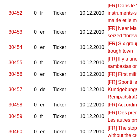
[FR] Dans le 
30452
0
fr
Ticker
10.12.2010
instruments-s
mairie et le 
[FR] Near Mar
30453
0
en
Ticker
10.12.2010
seized "forev
[FR] Six grou
30454
0
en
Ticker
10.12.2010
trough town
[FR] Il y a u
30455
0
fr
Ticker
10.12.2010
sambastas on
30456
0
en
Ticker
10.12.2010
[FR] First mil
[FR] Sponti i
30457
0
de
Ticker
10.12.2010
Kundgebungsp
Rempartstraß
30458
0
en
Ticker
10.12.2010
[FR] Accordin
[FR] Des prem
30459
0
fr
Ticker
10.12.2010
Les autres pr
[FR] The stopp
30460
0
en
Ticker
10.12.2010
without the cre