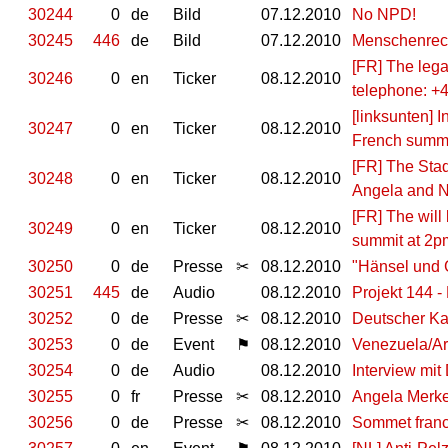
30244
0
de
Bild
07.12.2010
No NPD!
30245
446
de
Bild
07.12.2010
Menschenrech
[FR] The lega
30246
0
en
Ticker
08.12.2010
telephone: +
[linksunten] 
30247
0
en
Ticker
08.12.2010
French summit
[FR] The Stad
30248
0
en
Ticker
08.12.2010
Angela and N
[FR] The will
30249
0
en
Ticker
08.12.2010
summit at 2pm
30250
0
de
Presse
✂
08.12.2010
"Hänsel und G
30251
445
de
Audio
08.12.2010
Projekt 144 - 
30252
0
de
Presse
✂
08.12.2010
Deutscher Ka
30253
0
de
Event
⚑
08.12.2010
Venezuela/Ar
30254
0
de
Audio
08.12.2010
Interview mit
30255
0
fr
Presse
✂
08.12.2010
Angela Merke
30256
0
de
Presse
✂
08.12.2010
Sommet franc