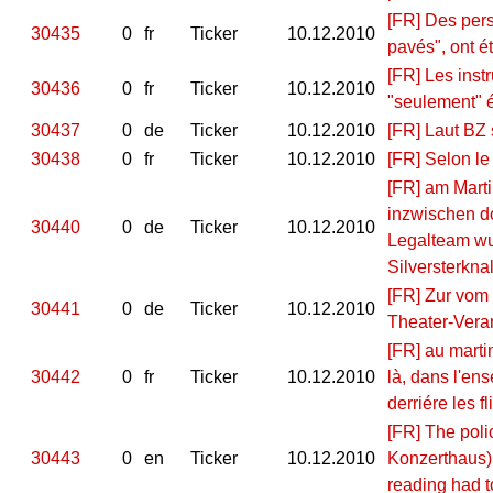
[FR] Des pers
30435
0
fr
Ticker
10.12.2010
pavés", ont é
[FR] Les inst
30436
0
fr
Ticker
10.12.2010
"seulement" ét
30437
0
de
Ticker
10.12.2010
[FR] Laut BZ 
30438
0
fr
Ticker
10.12.2010
[FR] Selon le
[FR] am Mart
inzwischen d
30440
0
de
Ticker
10.12.2010
Legalteam wu
Silversterkna
[FR] Zur vom 
30441
0
de
Ticker
10.12.2010
Theater-Vera
[FR] au martin
30442
0
fr
Ticker
10.12.2010
là, dans l'en
derriére les 
[FR] The poli
30443
0
en
Ticker
10.12.2010
Konzerthaus) 
reading had t