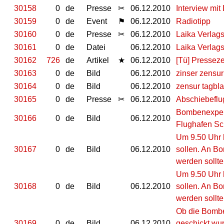
30158
0
de
Presse
✂
06.12.2010
Interview mit
30159
0
de
Event
⚑
06.12.2010
Radiotipp
30160
0
de
Presse
✂
06.12.2010
Laika Verlag
30161
0
de
Datei
06.12.2010
Laika Verlag
30162
726
de
Artikel
★
06.12.2010
[Tü] Pressez
30163
0
de
Bild
06.12.2010
zinser zensur
30164
0
de
Bild
06.12.2010
zensur tagbla
30165
0
de
Presse
✂
06.12.2010
Abschiebeflu
Bombenexpert
30166
0
de
Bild
06.12.2010
Flughafen Sch
Um 9.50 Uhr 
30167
0
de
Bild
06.12.2010
sollen. An B
werden sollte
Um 9.50 Uhr 
30168
0
de
Bild
06.12.2010
sollen. An B
werden sollte
Ob die Bombe
30169
0
de
Bild
06.12.2010
geschickt wur