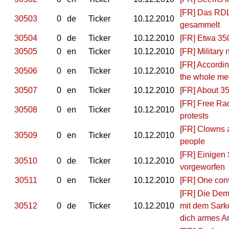
[FR] Das RDL
30503
0
de
Ticker
10.12.2010
gesammelt
30504
0
de
Ticker
10.12.2010
[FR] Etwa 350
30505
0
en
Ticker
10.12.2010
[FR] Military 
[FR] Accordin
30506
0
en
Ticker
10.12.2010
the whole mee
30507
0
en
Ticker
10.12.2010
[FR] About 3
[FR] Free Ra
30508
0
en
Ticker
10.12.2010
protests
[FR] Clowns 
30509
0
en
Ticker
10.12.2010
people
[FR] Einigen
30510
0
de
Ticker
10.12.2010
vorgeworfen
30511
0
en
Ticker
10.12.2010
[FR] One con
[FR] Die Demo
30512
0
de
Ticker
10.12.2010
mit dem Sarko
dich armes Ar