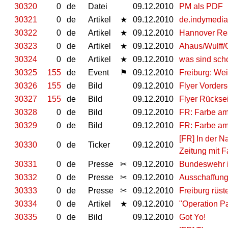
30320
0
de
Datei
09.12.2010
PM als PDF
30321
0
de
Artikel
★
09.12.2010
de.indymedia
30322
0
de
Artikel
★
09.12.2010
Hannover Res
30323
0
de
Artikel
★
09.12.2010
Ahaus/Wulff/
30324
0
de
Artikel
★
09.12.2010
was sind scho
30325
155
de
Event
⚑
09.12.2010
Freiburg: We
30326
155
de
Bild
09.12.2010
Flyer Vorders
30327
155
de
Bild
09.12.2010
Flyer Rückse
30328
0
de
Bild
09.12.2010
FR: Farbe a
30329
0
de
Bild
09.12.2010
FR: Farbe a
[FR] In der 
30330
0
de
Ticker
09.12.2010
Zeitung mit F
30331
0
de
Presse
✂
09.12.2010
Bundeswehr im
30332
0
de
Presse
✂
09.12.2010
Ausschaffung 
30333
0
de
Presse
✂
09.12.2010
Freiburg rüste
30334
0
de
Artikel
★
09.12.2010
"Operation P
30335
0
de
Bild
09.12.2010
Got Yo!