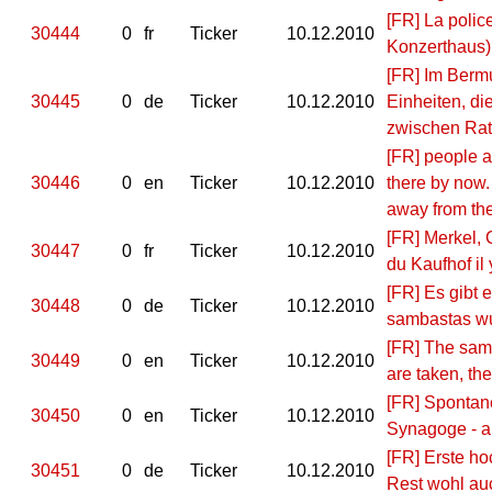
[FR] La police
30444
0
fr
Ticker
10.12.2010
Konzerthaus) 
[FR] Im Berm
30445
0
de
Ticker
10.12.2010
Einheiten, d
zwischen Rat
[FR] people a
30446
0
en
Ticker
10.12.2010
there by now.
away from the
[FR] Merkel, 
30447
0
fr
Ticker
10.12.2010
du Kaufhof il
[FR] Es gibt
30448
0
de
Ticker
10.12.2010
sambastas w
[FR] The samb
30449
0
en
Ticker
10.12.2010
are taken, th
[FR] Spontane
30450
0
en
Ticker
10.12.2010
Synagoge - al
[FR] Erste ho
30451
0
de
Ticker
10.12.2010
Rest wohl au