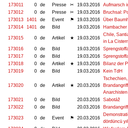
173011
0
de
Presse
✂
19.03.2016
Aufmarsch i
173012
0
de
Presse
✂
19.03.2016
Bruchsal: Po
173013
1401
de
Event
⚑
19.03.2016
Über Baumh
173014
1401
de
Bild
19.03.2016
Hambacher 
Chile, Sant
173015
0
de
Artikel
★
19.03.2016
in La Cister
173016
0
de
Bild
19.03.2016
Sprengstoffa
173017
0
de
Bild
19.03.2016
Sprengstoffa
173018
0
de
Artikel
★
19.03.2016
Bilanz der 
173019
0
de
Bild
19.03.2016
Kein TdH
Tschechien,
173020
0
de
Artikel
★
20.03.2016
Brandangrif
Anarchisten
173021
0
de
Bild
20.03.2016
Sabotáž
173022
0
de
Bild
20.03.2016
Brandangriff
Demonstrati
173023
0
de
Event
⚑
20.03.2016
dördüncü y