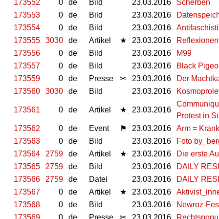
173552
0
de
Bild
23.03.2016
Scherben
173553
0
de
Bild
23.03.2016
Datenspeic
173554
0
de
Bild
23.03.2016
Antifaschist
173555
3030
de
Artikel
★
23.03.2016
Reflexionen
173556
0
de
Bild
23.03.2016
M99
173557
0
de
Bild
23.03.2016
Black Pige
173559
0
de
Presse
✂
23.03.2016
Der Machtka
173560
3030
de
Bild
23.03.2016
Kosmoprole
Communiqué
173561
0
de
Artikel
★
23.03.2016
Protest in 
173562
0
de
Event
⚑
23.03.2016
Arm = Krank
173563
0
de
Bild
23.03.2016
Foto by_ber
173564
2759
de
Artikel
★
23.03.2016
Die erste A
173565
2759
de
Bild
23.03.2016
DAILY RES
173566
2759
de
Datei
23.03.2016
DAILY RES
173567
0
de
Artikel
★
23.03.2016
Aktivist_in
173568
0
de
Bild
23.03.2016
Newroz-Fest
173569
0
de
Presse
✂
23.03.2016
Rechtspopul