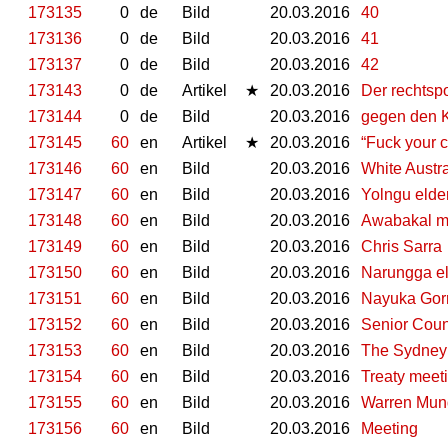
173135
0
de
Bild
20.03.2016
40
173136
0
de
Bild
20.03.2016
41
173137
0
de
Bild
20.03.2016
42
173143
0
de
Artikel
★
20.03.2016
Der rechtsp
173144
0
de
Bild
20.03.2016
gegen den 
173145
60
en
Artikel
★
20.03.2016
“Fuck your co
173146
60
en
Bild
20.03.2016
White Austra
173147
60
en
Bild
20.03.2016
Yolngu elde
173148
60
en
Bild
20.03.2016
Awabakal m
173149
60
en
Bild
20.03.2016
Chris Sarra
173150
60
en
Bild
20.03.2016
Narungga el
173151
60
en
Bild
20.03.2016
Nayuka Gor
173152
60
en
Bild
20.03.2016
Senior Coun
173153
60
en
Bild
20.03.2016
The Sydney 
173154
60
en
Bild
20.03.2016
Treaty meet
173155
60
en
Bild
20.03.2016
Warren Mun
173156
60
en
Bild
20.03.2016
Meeting