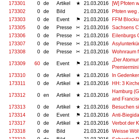
173301
0
de
Artikel
★
21.03.2016
[W] Pfoten 
173302
0
de
Bild
21.03.2016
Pfoten weg ..
173303
0
de
Event
⚑
21.03.2016
FFM Blockup
173305
0
de
Presse
✂
21.03.2016
Sachsens CD
173306
0
de
Presse
✂
21.03.2016
Eilenburgs 
173307
0
de
Presse
✂
21.03.2016
Asylunterkün
173308
0
de
Presse
✂
21.03.2016
Wohnraum fü
„Der Atomun
173309
60
de
Event
⚑
21.03.2016
Premiermini
173310
0
de
Artikel
★
21.03.2016
In Gedenke
173311
0
de
Artikel
★
21.03.2016
HH: 3 Kirche
Hamburg (Ge
173312
0
en
Artikel
★
21.03.2016
and Francis
173313
0
de
Artikel
★
21.03.2016
Besuchen si
173314
0
de
Event
⚑
21.03.2016
Anti-Biegid
173317
0
de
Artikel
★
21.03.2016
Verbot der 
173318
0
de
Bild
21.03.2016
Weisse Wölf