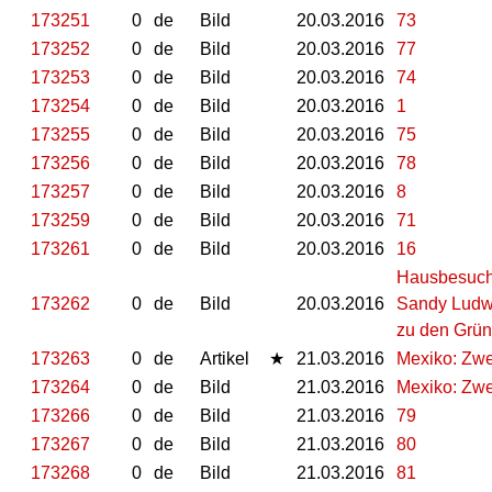
173251
0
de
Bild
20.03.2016
73
173252
0
de
Bild
20.03.2016
77
173253
0
de
Bild
20.03.2016
74
173254
0
de
Bild
20.03.2016
1
173255
0
de
Bild
20.03.2016
75
173256
0
de
Bild
20.03.2016
78
173257
0
de
Bild
20.03.2016
8
173259
0
de
Bild
20.03.2016
71
173261
0
de
Bild
20.03.2016
16
Hausbesuch.
173262
0
de
Bild
20.03.2016
Sandy Ludwi
zu den Grün
173263
0
de
Artikel
★
21.03.2016
Mexiko: Zw
173264
0
de
Bild
21.03.2016
Mexiko: Zw
173266
0
de
Bild
21.03.2016
79
173267
0
de
Bild
21.03.2016
80
173268
0
de
Bild
21.03.2016
81