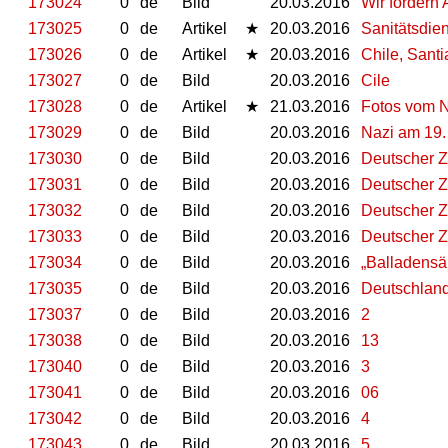
173024
0
de
Bild
20.03.2016
Wir fordern 
173025
0
de
Artikel
★
20.03.2016
Sanitätsdie
173026
0
de
Artikel
★
20.03.2016
Chile, Sant
173027
0
de
Bild
20.03.2016
Cile
173028
0
de
Artikel
★
21.03.2016
Fotos vom N
173029
0
de
Bild
20.03.2016
Nazi am 19.
173030
0
de
Bild
20.03.2016
Deutscher Z
173031
0
de
Bild
20.03.2016
Deutscher Z
173032
0
de
Bild
20.03.2016
Deutscher Zu
173033
0
de
Bild
20.03.2016
Deutscher Zu
173034
0
de
Bild
20.03.2016
„Balladensä
173035
0
de
Bild
20.03.2016
Deutschland
173037
0
de
Bild
20.03.2016
2
173038
0
de
Bild
20.03.2016
13
173040
0
de
Bild
20.03.2016
3
173041
0
de
Bild
20.03.2016
06
173042
0
de
Bild
20.03.2016
4
173043
0
de
Bild
20.03.2016
5