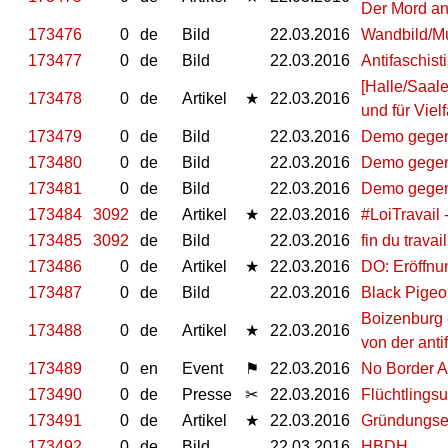
Der Mord an
173476
0
de
Bild
22.03.2016
Wandbild/Mu
173477
0
de
Bild
22.03.2016
Antifaschist
[Halle/Saale
173478
0
de
Artikel
★
22.03.2016
und für Vielf
173479
0
de
Bild
22.03.2016
Demo gegen 
173480
0
de
Bild
22.03.2016
Demo gegen 
173481
0
de
Bild
22.03.2016
Demo gegen 
173484
3092
de
Artikel
★
22.03.2016
#LoiTravail 
173485
3092
de
Bild
22.03.2016
fin du trava
173486
0
de
Artikel
★
22.03.2016
DO: Eröffnu
173487
0
de
Bild
22.03.2016
Black Pige
Boizenburg 
173488
0
de
Artikel
★
22.03.2016
von der ant
173489
0
en
Event
⚑
22.03.2016
No Border A
173490
0
de
Presse
✂
22.03.2016
Flüchtlings
173491
0
de
Artikel
★
22.03.2016
Gründungser
173492
0
de
Bild
22.03.2016
HBDH