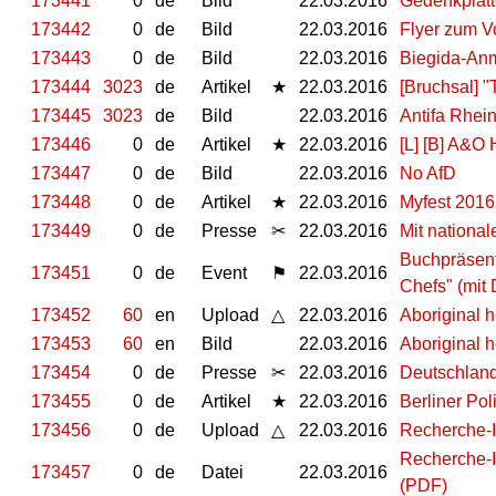
173441
0
de
Bild
22.03.2016
Gedenkplatt
173442
0
de
Bild
22.03.2016
Flyer zum Vo
173443
0
de
Bild
22.03.2016
Biegida-An
173444
3023
de
Artikel
★
22.03.2016
[Bruchsal] 
173445
3023
de
Bild
22.03.2016
Antifa Rhei
173446
0
de
Artikel
★
22.03.2016
[L] [B] A&O 
173447
0
de
Bild
22.03.2016
No AfD
173448
0
de
Artikel
★
22.03.2016
Myfest 2016
173449
0
de
Presse
✂
22.03.2016
Mit nationa
Buchpräsent
173451
0
de
Event
⚑
22.03.2016
Chefs" (mit 
173452
60
en
Upload
△
22.03.2016
Aboriginal h
173453
60
en
Bild
22.03.2016
Aboriginal h
173454
0
de
Presse
✂
22.03.2016
Deutschland:
173455
0
de
Artikel
★
22.03.2016
Berliner Pol
173456
0
de
Upload
△
22.03.2016
Recherche-I
Recherche-I
173457
0
de
Datei
22.03.2016
(PDF)