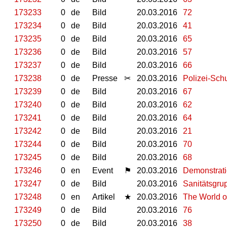
173233
0
de
Bild
20.03.2016
72
173234
0
de
Bild
20.03.2016
41
173235
0
de
Bild
20.03.2016
65
173236
0
de
Bild
20.03.2016
57
173237
0
de
Bild
20.03.2016
66
173238
0
de
Presse
✂
20.03.2016
Polizei-Sch
173239
0
de
Bild
20.03.2016
67
173240
0
de
Bild
20.03.2016
62
173241
0
de
Bild
20.03.2016
64
173242
0
de
Bild
20.03.2016
21
173244
0
de
Bild
20.03.2016
70
173245
0
de
Bild
20.03.2016
68
173246
0
en
Event
⚑
20.03.2016
Demonstratio
173247
0
de
Bild
20.03.2016
Sanitätsgr
173248
0
en
Artikel
★
20.03.2016
The World o
173249
0
de
Bild
20.03.2016
76
173250
0
de
Bild
20.03.2016
38