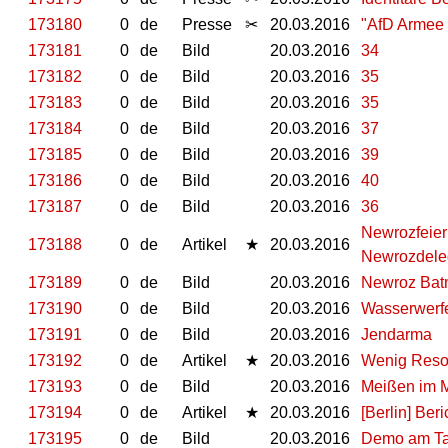
173180
0
de
Presse
✂
20.03.2016
"AfD Armee 
173181
0
de
Bild
20.03.2016
34
173182
0
de
Bild
20.03.2016
35
173183
0
de
Bild
20.03.2016
35
173184
0
de
Bild
20.03.2016
37
173185
0
de
Bild
20.03.2016
39
173186
0
de
Bild
20.03.2016
40
173187
0
de
Bild
20.03.2016
36
Newrozfeier
173188
0
de
Artikel
★
20.03.2016
Newrozdele
173189
0
de
Bild
20.03.2016
Newroz Ba
173190
0
de
Bild
20.03.2016
Wasserwerf
173191
0
de
Bild
20.03.2016
Jendarma
173192
0
de
Artikel
★
20.03.2016
Wenig Reson
173193
0
de
Bild
20.03.2016
Meißen im 
173194
0
de
Artikel
★
20.03.2016
[Berlin] Be
173195
0
de
Bild
20.03.2016
Demo am Tag