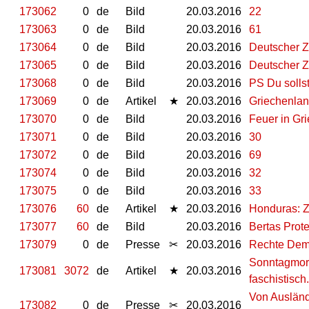
173062
0
de
Bild
20.03.2016
22
173063
0
de
Bild
20.03.2016
61
173064
0
de
Bild
20.03.2016
Deutscher Zu
173065
0
de
Bild
20.03.2016
Deutscher Z
173068
0
de
Bild
20.03.2016
PS Du sollst 
173069
0
de
Artikel
★
20.03.2016
Griechenlan
173070
0
de
Bild
20.03.2016
Feuer in Gr
173071
0
de
Bild
20.03.2016
30
173072
0
de
Bild
20.03.2016
69
173074
0
de
Bild
20.03.2016
32
173075
0
de
Bild
20.03.2016
33
173076
60
de
Artikel
★
20.03.2016
Honduras: Z
173077
60
de
Bild
20.03.2016
Bertas Prote
173079
0
de
Presse
✂
20.03.2016
Rechte Demo
Sonntagmorg
173081
3072
de
Artikel
★
20.03.2016
faschistisch.
Von Ausländ
173082
0
de
Presse
✂
20.03.2016