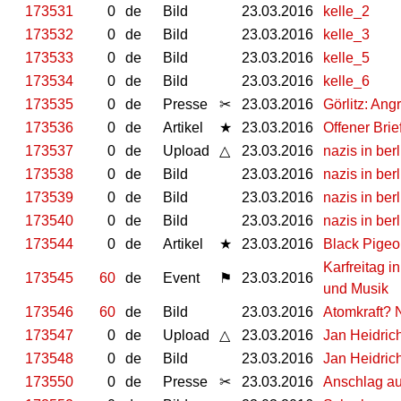
173531
0
de
Bild
23.03.2016
kelle_2
173532
0
de
Bild
23.03.2016
kelle_3
173533
0
de
Bild
23.03.2016
kelle_5
173534
0
de
Bild
23.03.2016
kelle_6
173535
0
de
Presse
✂
23.03.2016
Görlitz: Angr
173536
0
de
Artikel
★
23.03.2016
Offener Brie
173537
0
de
Upload
△
23.03.2016
nazis in ber
173538
0
de
Bild
23.03.2016
nazis in ber
173539
0
de
Bild
23.03.2016
nazis in ber
173540
0
de
Bild
23.03.2016
nazis in ber
173544
0
de
Artikel
★
23.03.2016
Black Pigeo
Karfreitag 
173545
60
de
Event
⚑
23.03.2016
und Musik
173546
60
de
Bild
23.03.2016
Atomkraft? 
173547
0
de
Upload
△
23.03.2016
Jan Heidric
173548
0
de
Bild
23.03.2016
Jan Heidric
173550
0
de
Presse
✂
23.03.2016
Anschlag au