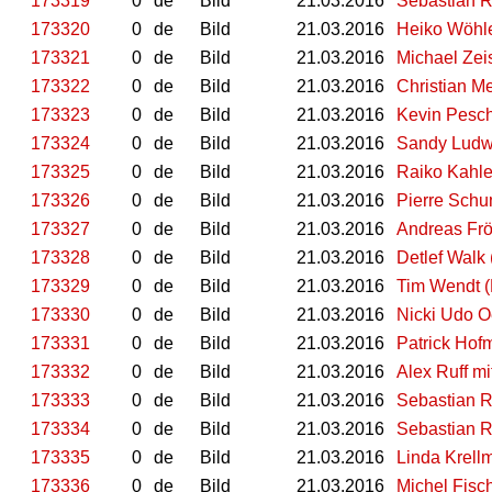
173319
0
de
Bild
21.03.2016
Sebastian 
173320
0
de
Bild
21.03.2016
Heiko Wöhle
173321
0
de
Bild
21.03.2016
Michael Zeis
173322
0
de
Bild
21.03.2016
Christian M
173323
0
de
Bild
21.03.2016
Kevin Pesch
173324
0
de
Bild
21.03.2016
Sandy Ludwi
173325
0
de
Bild
21.03.2016
Raiko Kahle
173326
0
de
Bild
21.03.2016
Pierre Schu
173327
0
de
Bild
21.03.2016
Andreas Frö
173328
0
de
Bild
21.03.2016
Detlef Walk
173329
0
de
Bild
21.03.2016
Tim Wendt (
173330
0
de
Bild
21.03.2016
Nicki Udo O
173331
0
de
Bild
21.03.2016
Patrick Ho
173332
0
de
Bild
21.03.2016
Alex Ruff m
173333
0
de
Bild
21.03.2016
Sebastian 
173334
0
de
Bild
21.03.2016
Sebastian 
173335
0
de
Bild
21.03.2016
Linda Krell
173336
0
de
Bild
21.03.2016
Michel Fisc