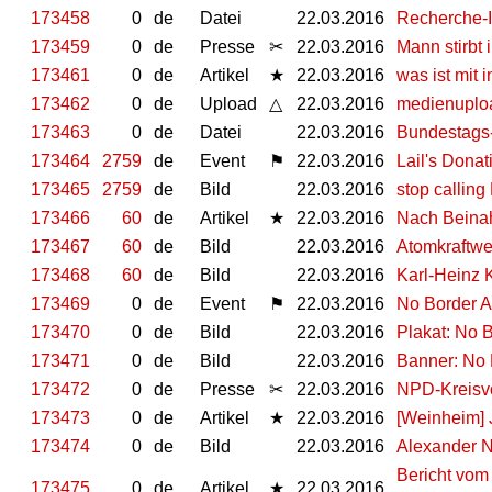
173458
0
de
Datei
22.03.2016
Recherche-I
173459
0
de
Presse
✂
22.03.2016
Mann stirbt
173461
0
de
Artikel
★
22.03.2016
was ist mit
173462
0
de
Upload
△
22.03.2016
medienuplo
173463
0
de
Datei
22.03.2016
Bundestags
173464
2759
de
Event
⚑
22.03.2016
Lail's Donat
173465
2759
de
Bild
22.03.2016
stop callin
173466
60
de
Artikel
★
22.03.2016
Nach Beinah
173467
60
de
Bild
22.03.2016
Atomkraftw
173468
60
de
Bild
22.03.2016
Karl-Heinz 
173469
0
de
Event
⚑
22.03.2016
No Border A
173470
0
de
Bild
22.03.2016
Plakat: No 
173471
0
de
Bild
22.03.2016
Banner: No 
173472
0
de
Presse
✂
22.03.2016
NPD-Kreisvo
173473
0
de
Artikel
★
22.03.2016
[Weinheim] 
173474
0
de
Bild
22.03.2016
Alexander N
Bericht vom
173475
0
de
Artikel
★
22.03.2016