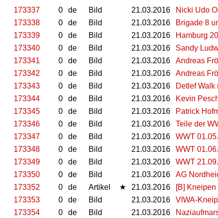
173337
0
de
Bild
21.03.2016
Nicki Udo O
173338
0
de
Bild
21.03.2016
Brigade 8 u
173339
0
de
Bild
21.03.2016
Hamburg 200
173340
0
de
Bild
21.03.2016
Sandy Ludw
173341
0
de
Bild
21.03.2016
Andreas Frö
173342
0
de
Bild
21.03.2016
Andreas Frö
173343
0
de
Bild
21.03.2016
Detlef Walk
173344
0
de
Bild
21.03.2016
Kevin Pesc
173345
0
de
Bild
21.03.2016
Patrick Hof
173346
0
de
Bild
21.03.2016
Teile der 
173347
0
de
Bild
21.03.2016
WWT 01.05.
173348
0
de
Bild
21.03.2016
WWT 01.06.
173349
0
de
Bild
21.03.2016
WWT 21.09.
173350
0
de
Bild
21.03.2016
AG Nordhei
173352
0
de
Artikel
★
21.03.2016
[B] Kneipen 
173353
0
de
Bild
21.03.2016
VIWA-Knei
173354
0
de
Bild
21.03.2016
Naziaufmarsc