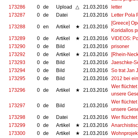
173286
0
de
Upload
△
21.03.2016
letter
173287
0
de
Datei
21.03.2016
Letter Pola
[Greece] Ope
173288
0
en
Artikel
★
21.03.2016
Koridallos p
173289
0
de
Artikel
★
21.03.2016
VIDEOS: Pol
173290
0
de
Bild
21.03.2016
prisoner
173292
0
de
Artikel
★
21.03.2016
[Rhein-Neck
173293
0
de
Bild
21.03.2016
Jaeschke-Se
173294
0
de
Bild
21.03.2016
So trat Jan
173295
0
de
Bild
21.03.2016
2012 bei e
Wer flüchtet
173296
0
de
Artikel
★
21.03.2016
unsere Gese
Wer flüchtet
173297
0
de
Bild
21.03.2016
unsere Gese
173298
0
de
Datei
21.03.2016
Wer flüchtet
173299
0
de
Artikel
★
21.03.2016
Anarchistis
173300
0
de
Artikel
★
21.03.2016
Wohnprojekt