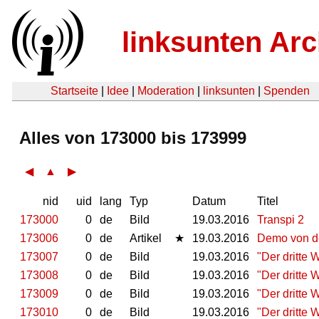
linksunten Arc
Startseite
|
Idee
|
Moderation
|
linksunten
|
Spenden
Alles von 173000 bis 173999
◀
▲
▶
nid
uid
lang
Typ
Datum
Titel
173000
0
de
Bild
19.03.2016
Transpi 2
173006
0
de
Artikel
★
19.03.2016
Demo von de
173007
0
de
Bild
19.03.2016
"Der dritte 
173008
0
de
Bild
19.03.2016
"Der dritte 
173009
0
de
Bild
19.03.2016
"Der dritte 
173010
0
de
Bild
19.03.2016
"Der dritte 