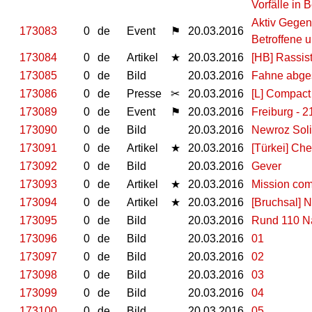
Vorfälle in B
Aktiv Gegen
173083
0
de
Event
⚑
20.03.2016
Betroffene u
173084
0
de
Artikel
★
20.03.2016
[HB] Rassis
173085
0
de
Bild
20.03.2016
Fahne abges
173086
0
de
Presse
✂
20.03.2016
[L] Compact
173089
0
de
Event
⚑
20.03.2016
Freiburg - 2
173090
0
de
Bild
20.03.2016
Newroz Soli
173091
0
de
Artikel
★
20.03.2016
[Türkei] Ch
173092
0
de
Bild
20.03.2016
Gever
173093
0
de
Artikel
★
20.03.2016
Mission com
173094
0
de
Artikel
★
20.03.2016
[Bruchsal] N
173095
0
de
Bild
20.03.2016
Rund 110 N
173096
0
de
Bild
20.03.2016
01
173097
0
de
Bild
20.03.2016
02
173098
0
de
Bild
20.03.2016
03
173099
0
de
Bild
20.03.2016
04
173100
0
de
Bild
20.03.2016
05