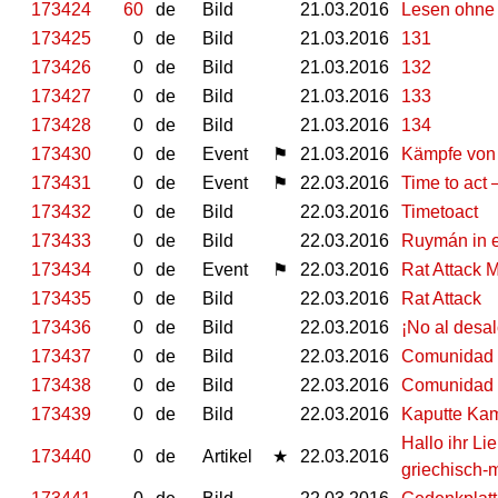
173424
60
de
Bild
21.03.2016
Lesen ohne
173425
0
de
Bild
21.03.2016
131
173426
0
de
Bild
21.03.2016
132
173427
0
de
Bild
21.03.2016
133
173428
0
de
Bild
21.03.2016
134
173430
0
de
Event
⚑
21.03.2016
Kämpfe von 
173431
0
de
Event
⚑
22.03.2016
Time to act 
173432
0
de
Bild
22.03.2016
Timetoact
173433
0
de
Bild
22.03.2016
Ruymán in e
173434
0
de
Event
⚑
22.03.2016
Rat Attack M
173435
0
de
Bild
22.03.2016
Rat Attack
173436
0
de
Bild
22.03.2016
¡No al desa
173437
0
de
Bild
22.03.2016
Comunidad 
173438
0
de
Bild
22.03.2016
Comunidad 
173439
0
de
Bild
22.03.2016
Kaputte Ka
Hallo ihr L
173440
0
de
Artikel
★
22.03.2016
griechisch-