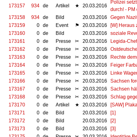
Polizei setz
173157
934
de
Artikel
★
20.03.2016
durch! - PM
173158
934
de
Bild
20.03.2016
Gegen Nazit
173159
0
de
Event
⚑
20.03.2016
[W] Heraus 
173160
0
de
Bild
20.03.2016
soziale Rev
173161
0
de
Presse
✂
20.03.2016
Legida-Chef
173162
0
de
Presse
✂
20.03.2016
Ostdeutsche
173163
0
de
Presse
✂
20.03.2016
Rechte demo
173164
0
de
Presse
✂
20.03.2016
Feiger Farb
173165
0
de
Presse
✂
20.03.2016
Linke Wagen
173166
0
de
Presse
✂
20.03.2016
Sachsen for
173167
0
de
Presse
✂
20.03.2016
Sachsen häl
173168
0
de
Presse
✂
20.03.2016
Schlag gege
173170
0
de
Artikel
★
20.03.2016
[SAW] Plaka
173171
0
de
Bild
20.03.2016
[1]
173172
0
de
Bild
20.03.2016
[2]
173173
0
de
Bild
20.03.2016
[3]
173175
0
de
Presse
✂
20.03.2016
Identitäre B