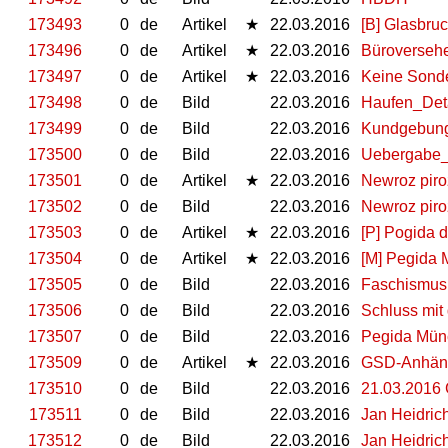
173493
0
de
Artikel
★
22.03.2016
[B] Glasbruc
173496
0
de
Artikel
★
22.03.2016
Büroversehe
173497
0
de
Artikel
★
22.03.2016
Keine Sonde
173498
0
de
Bild
22.03.2016
Haufen_Det
173499
0
de
Bild
22.03.2016
Kundgebung
173500
0
de
Bild
22.03.2016
Uebergabe
173501
0
de
Artikel
★
22.03.2016
Newroz piro
173502
0
de
Bild
22.03.2016
Newroz piro
173503
0
de
Artikel
★
22.03.2016
[P] Pogida d
173504
0
de
Artikel
★
22.03.2016
[M] Pegida 
173505
0
de
Bild
22.03.2016
Faschismus i
173506
0
de
Bild
22.03.2016
Schluss mit 
173507
0
de
Bild
22.03.2016
Pegida Mün
173509
0
de
Artikel
★
22.03.2016
GSD-Anhänge
173510
0
de
Bild
22.03.2016
21.03.2016 
173511
0
de
Bild
22.03.2016
Jan Heidric
173512
0
de
Bild
22.03.2016
Jan Heidric