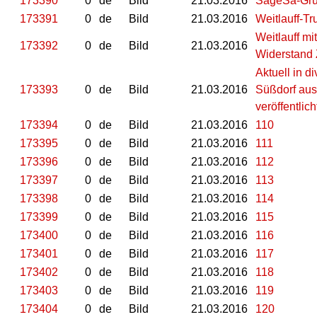
173390
0
de
Bild
21.03.2016
SageSa-Grü
173391
0
de
Bild
21.03.2016
Weitlauff-T
Weitlauff m
173392
0
de
Bild
21.03.2016
Widerstand 
Aktuell in 
173393
0
de
Bild
21.03.2016
Süßdorf aus
veröffentlich
173394
0
de
Bild
21.03.2016
110
173395
0
de
Bild
21.03.2016
111
173396
0
de
Bild
21.03.2016
112
173397
0
de
Bild
21.03.2016
113
173398
0
de
Bild
21.03.2016
114
173399
0
de
Bild
21.03.2016
115
173400
0
de
Bild
21.03.2016
116
173401
0
de
Bild
21.03.2016
117
173402
0
de
Bild
21.03.2016
118
173403
0
de
Bild
21.03.2016
119
173404
0
de
Bild
21.03.2016
120