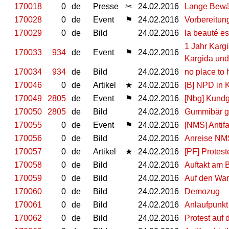
170018
0
de
Presse
✂
24.02.2016
Lange Bewäh
170028
0
de
Event
⚑
24.02.2016
Vorbereitun
170029
0
de
Bild
24.02.2016
la beauté es
1 Jahr Karg
170033
934
de
Event
⚑
24.02.2016
Kargida und
170034
934
de
Bild
24.02.2016
no place to 
170046
0
de
Artikel
★
24.02.2016
[B] NPD in 
170049
2805
de
Event
⚑
24.02.2016
[Nbg] Kund
170050
2805
de
Bild
24.02.2016
Gummibär g
170055
0
de
Event
⚑
24.02.2016
[NMS] Antif
170056
0
de
Bild
24.02.2016
Anreise NM
170057
0
de
Artikel
★
24.02.2016
[PF] Protes
170058
0
de
Bild
24.02.2016
Auftakt am 
170059
0
de
Bild
24.02.2016
Auf den War
170060
0
de
Bild
24.02.2016
Demozug
170061
0
de
Bild
24.02.2016
Anlaufpunk
170062
0
de
Bild
24.02.2016
Protest auf 