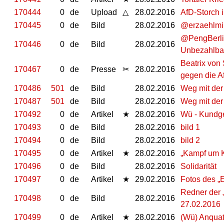
170444
0
de
Upload
△
28.02.2016
AfD-Storch i
170445
0
de
Bild
28.02.2016
‏@erzaehlmir
@PengBerlin
170446
0
de
Bild
28.02.2016
Unbezahlbar.
Beatrix von 
170467
0
de
Presse
✂
28.02.2016
gegen die A
170486
501
de
Bild
28.02.2016
Weg mit der
170487
501
de
Bild
28.02.2016
Weg mit der
170492
0
de
Artikel
★
28.02.2016
Wü - Kundg
170493
0
de
Bild
28.02.2016
bild 1
170494
0
de
Bild
28.02.2016
bild 2
170495
0
de
Artikel
★
28.02.2016
„Kampf um K
170496
0
de
Bild
28.02.2016
Solidarität
170497
0
de
Artikel
★
29.02.2016
Fotos des „
Redner der 
170498
0
de
Bild
28.02.2016
27.02.2016
170499
0
de
Artikel
★
28.02.2016
(Wü) Anqua