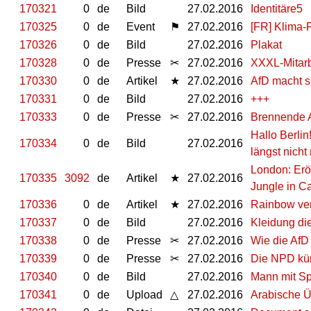
170321
0
de
Bild
27.02.2016
Identitäre5
170325
0
de
Event
⚑
27.02.2016
[FR] Klima-
170326
0
de
Bild
27.02.2016
Plakat
170328
0
de
Presse
✂
27.02.2016
XXXL-Mitarb
170330
0
de
Artikel
★
27.02.2016
AfD macht si
170331
0
de
Bild
27.02.2016
+++
170333
0
de
Presse
✂
27.02.2016
Brennende A
Hallo Berlin
170334
0
de
Bild
27.02.2016
längst nicht
London: Eröf
170335
3092
de
Artikel
★
27.02.2016
Jungle in Ca
170336
0
de
Artikel
★
27.02.2016
Rainbow ver
170337
0
de
Bild
27.02.2016
Kleidung di
170338
0
de
Presse
✂
27.02.2016
Wie die AfD
170339
0
de
Presse
✂
27.02.2016
Die NPD kün
170340
0
de
Bild
27.02.2016
Mann mit Sp
170341
0
de
Upload
△
27.02.2016
Arabische Ü