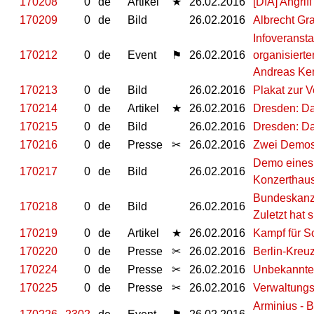
170208
0
de
Artikel
★
26.02.2016
[DfA] Angrif
170209
0
de
Bild
26.02.2016
Albrecht Gr
Infoveransta
170212
0
de
Event
⚑
26.02.2016
organisiert
Andreas Ke
170213
0
de
Bild
26.02.2016
Plakat zur V
170214
0
de
Artikel
★
26.02.2016
Dresden: Da
170215
0
de
Bild
26.02.2016
Dresden: Da
170216
0
de
Presse
✂
26.02.2016
Zwei Demos
Demo eines 
170217
0
de
Bild
26.02.2016
Konzerthaus
Bundeskanz
170218
0
de
Bild
26.02.2016
Zuletzt hat 
170219
0
de
Artikel
★
26.02.2016
Kampf für Soz
170220
0
de
Presse
✂
26.02.2016
Berlin-Kreuz
170224
0
de
Presse
✂
26.02.2016
Unbekannte
170225
0
de
Presse
✂
26.02.2016
Verwaltungsg
Arminius - 