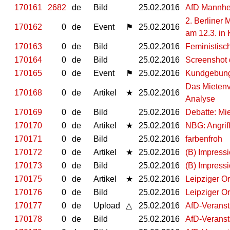
170161
2682
de
Bild
25.02.2016
AfD Mannhe
2. Berliner 
170162
0
de
Event
⚑
25.02.2016
am 12.3. in 
170163
0
de
Bild
25.02.2016
Feministisc
170164
0
de
Bild
25.02.2016
Screenshot 
170165
0
de
Event
⚑
25.02.2016
Kundgebung 
Das Mietenvo
170168
0
de
Artikel
★
25.02.2016
Analyse
170169
0
de
Bild
25.02.2016
Debatte: Mi
170170
0
de
Artikel
★
25.02.2016
NBG: Angrif
170171
0
de
Bild
25.02.2016
farbenfroh
170172
0
de
Artikel
★
25.02.2016
(B) Impress
170173
0
de
Bild
25.02.2016
(B) Impress
170175
0
de
Artikel
★
25.02.2016
Leipziger O
170176
0
de
Bild
25.02.2016
Leipziger O
170177
0
de
Upload
△
25.02.2016
AfD-Veranst
170178
0
de
Bild
25.02.2016
AfD-Veranst