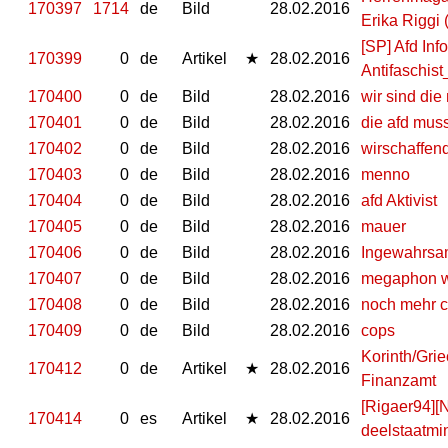
170397
1714
de
Bild
28.02.2016
Erika Riggi
[SP] Afd Inf
170399
0
de
Artikel
★
28.02.2016
Antifaschis
170400
0
de
Bild
28.02.2016
wir sind die
170401
0
de
Bild
28.02.2016
die afd mus
170402
0
de
Bild
28.02.2016
wirschaffen
170403
0
de
Bild
28.02.2016
menno
170404
0
de
Bild
28.02.2016
afd Aktivist
170405
0
de
Bild
28.02.2016
mauer
170406
0
de
Bild
28.02.2016
Ingewahrs
170407
0
de
Bild
28.02.2016
megaphon wi
170408
0
de
Bild
28.02.2016
noch mehr 
170409
0
de
Bild
28.02.2016
cops
Korinth/Gri
170412
0
de
Artikel
★
28.02.2016
Finanzamt
[Rigaer94][N
170414
0
es
Artikel
★
28.02.2016
deelstaatmin