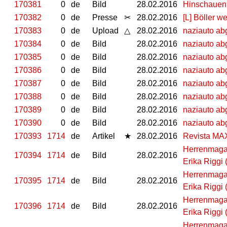
170381
0
de
Bild
28.02.2016
Hinschauen 
170382
0
de
Presse
✂
28.02.2016
[L] Böller 
170383
0
de
Upload
△
28.02.2016
naziauto ab
170384
0
de
Bild
28.02.2016
naziauto ab
170385
0
de
Bild
28.02.2016
naziauto ab
170386
0
de
Bild
28.02.2016
naziauto ab
170387
0
de
Bild
28.02.2016
naziauto ab
170388
0
de
Bild
28.02.2016
naziauto ab
170389
0
de
Bild
28.02.2016
naziauto ab
170390
0
de
Bild
28.02.2016
naziauto ab
170393
1714
de
Artikel
★
28.02.2016
Revista MA
Herrenmagaz
170394
1714
de
Bild
28.02.2016
Erika Riggi
Herrenmagaz
170395
1714
de
Bild
28.02.2016
Erika Riggi
Herrenmagaz
170396
1714
de
Bild
28.02.2016
Erika Riggi
Herrenmagaz