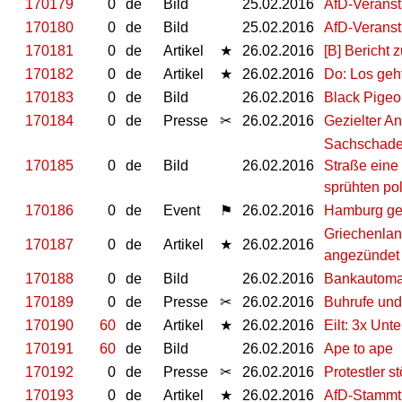
170179
0
de
Bild
25.02.2016
AfD-Veranst
170180
0
de
Bild
25.02.2016
AfD-Veranst
170181
0
de
Artikel
★
26.02.2016
[B] Bericht
170182
0
de
Artikel
★
26.02.2016
Do: Los geh
170183
0
de
Bild
26.02.2016
Black Pigeo
170184
0
de
Presse
✂
26.02.2016
Gezielter A
Sachschaden
170185
0
de
Bild
26.02.2016
Straße eine
sprühten pol
170186
0
de
Event
⚑
26.02.2016
Hamburg gem
Griechenlan
170187
0
de
Artikel
★
26.02.2016
angezündet
170188
0
de
Bild
26.02.2016
Bankautoma
170189
0
de
Presse
✂
26.02.2016
Buhrufe und
170190
60
de
Artikel
★
26.02.2016
Eilt: 3x Unt
170191
60
de
Bild
26.02.2016
Ape to ape
170192
0
de
Presse
✂
26.02.2016
Protestler s
170193
0
de
Artikel
★
26.02.2016
AfD-Stammti