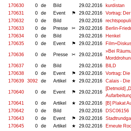
170630
0
de
Bild
29.02.2016
kurdistan
170631
0
de
Event
⚑
29.02.2016
Vortrag: De
170632
0
de
Bild
29.02.2016
rechtspopul
170633
0
de
Presse
✂
29.02.2016
Berlin-Frie
170634
0
de
Bild
29.02.2016
Henkel
170635
0
de
Event
⚑
29.02.2016
Film+Diskus
»Bei Räumun
170636
0
de
Presse
✂
29.02.2016
Morddrohun
170637
0
de
Bild
29.02.2016
BILD
170638
0
de
Event
⚑
29.02.2016
Vortrag: Di
170639
3092
de
Artikel
★
29.02.2016
Calais - Di
[Detmold] „
170640
0
de
Event
⚑
29.02.2016
Aufarbeitun
170641
0
de
Artikel
★
29.02.2016
[B] Plakat A
170642
0
de
Bild
29.02.2016
DSC06156
170643
0
de
Event
⚑
29.02.2016
Stadtrundga
170645
0
de
Artikel
★
29.02.2016
Erneute Rod