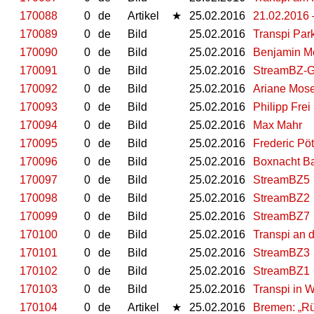
170088
0
de
Artikel
★
25.02.2016
21.02.2016 
170089
0
de
Bild
25.02.2016
Transpi Par
170090
0
de
Bild
25.02.2016
Benjamin M
170091
0
de
Bild
25.02.2016
StreamBZ-G
170092
0
de
Bild
25.02.2016
Ariane Mos
170093
0
de
Bild
25.02.2016
Philipp Frei
170094
0
de
Bild
25.02.2016
Max Mahr
170095
0
de
Bild
25.02.2016
Frederic Pö
170096
0
de
Bild
25.02.2016
Boxnacht B
170097
0
de
Bild
25.02.2016
StreamBZ5
170098
0
de
Bild
25.02.2016
StreamBZ2
170099
0
de
Bild
25.02.2016
StreamBZ7
170100
0
de
Bild
25.02.2016
Transpi an d
170101
0
de
Bild
25.02.2016
StreamBZ3
170102
0
de
Bild
25.02.2016
StreamBZ1
170103
0
de
Bild
25.02.2016
Transpi in
170104
0
de
Artikel
★
25.02.2016
Bremen: „Rü