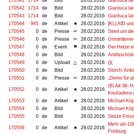
170541
1714
de
Bild
28.02.2016
Gianluca Ia
170542
1714
de
Bild
28.02.2016
Gianluca Ia
170543
1714
de
Bild
28.02.2016
Gianluca Ia
170544
945
de
Artikel
★
28.02.2016
[KL] AfD und
170545
0
de
Presse
✂
28.02.2016
Streit um de
170546
0
de
Presse
✂
28.02.2016
Umstrittene
170547
0
de
Event
⚑
28.02.2016
Der Hetze e
170548
0
de
Bild
28.02.2016
Antifaschist
170549
0
de
Upload
△
28.02.2016
()(
170550
0
de
Bild
28.02.2016
Storch. Anti
170551
0
de
Presse
✂
28.02.2016
„Demo für al
(B) Ak 36: 
170552
0
de
Artikel
★
28.02.2016
Kiezladens d
170553
0
de
Artikel
★
28.02.2016
Michael Köp
170554
0
de
Bild
28.02.2016
Michael Köp
170555
0
de
Bild
28.02.2016
Stolze Freu
Mehr als 10
170556
0
de
Artikel
★
28.02.2016
Freiburg