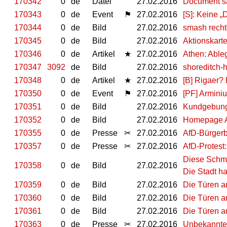
170342
0
de
Datei
27.02.2016
Document sa
170343
0
de
Event
⚑
27.02.2016
[S]: Keine „D
170344
0
de
Bild
27.02.2016
smash recht
170345
0
de
Bild
27.02.2016
Aktionskart
170346
0
de
Artikel
★
27.02.2016
Athen: Ableg
170347
3092
de
Bild
27.02.2016
shoreditch-
170348
0
de
Artikel
★
27.02.2016
[B] Rigaer? 
170350
0
de
Event
⚑
27.02.2016
[PF] Armini
170351
0
de
Bild
27.02.2016
Kundgebung 
170352
0
de
Bild
27.02.2016
Homepage A
170355
0
de
Presse
✂
27.02.2016
AfD-Bürgerb
170357
0
de
Presse
✂
27.02.2016
AfD-Protest
Diese Schmi
170358
0
de
Bild
27.02.2016
Die Stadt h
170359
0
de
Bild
27.02.2016
Die Türen a
170360
0
de
Bild
27.02.2016
Die Türen a
170361
0
de
Bild
27.02.2016
Die Türen a
170363
0
de
Presse
✂
27.02.2016
Unbekannte 