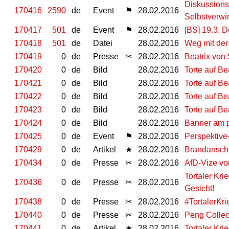
Diskussionsv
170416
2590
de
Event
⚑
28.02.2016
Selbstverwi
170417
501
de
Event
⚑
28.02.2016
[BS] 19.3. D
170418
501
de
Datei
28.02.2016
Weg mit der
170419
0
de
Presse
✂
28.02.2016
Beatrix von 
170420
0
de
Bild
28.02.2016
Torte auf Be
170421
0
de
Bild
28.02.2016
Torte auf Be
170422
0
de
Bild
28.02.2016
Torte auf Be
170423
0
de
Bild
28.02.2016
Torte auf Be
170424
0
de
Bild
28.02.2016
Banner am p
170425
0
de
Event
⚑
28.02.2016
Perspektive
170429
0
de
Artikel
★
28.02.2016
Brandanschl
170434
0
de
Presse
✂
28.02.2016
AfD-Vize vo
Tortaler Kri
170436
0
de
Presse
✂
28.02.2016
Gesicht!
170438
0
de
Presse
✂
28.02.2016
#TortalerKri
170440
0
de
Presse
✂
28.02.2016
Peng Collect
170441
0
de
Artikel
★
28.02.2016
Tortaler Kri