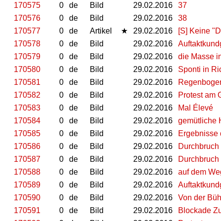
170575
0
de
Bild
29.02.2016
37
170576
0
de
Bild
29.02.2016
38
170577
0
de
Artikel
★
29.02.2016
[S] Keine "
170578
0
de
Bild
29.02.2016
Auftaktkund
170579
0
de
Bild
29.02.2016
die Masse 
170580
0
de
Bild
29.02.2016
Sponti in Ri
170581
0
de
Bild
29.02.2016
Regenboge
170582
0
de
Bild
29.02.2016
Protest am G
170583
0
de
Bild
29.02.2016
Mal Élevé
170584
0
de
Bild
29.02.2016
gemütliche 
170585
0
de
Bild
29.02.2016
Ergebnisse 
170586
0
de
Bild
29.02.2016
Durchbruch 
170587
0
de
Bild
29.02.2016
Durchbruch 
170588
0
de
Bild
29.02.2016
auf dem Weg
170589
0
de
Bild
29.02.2016
Auftaktkund
170590
0
de
Bild
29.02.2016
Von der Bü
170591
0
de
Bild
29.02.2016
Blockade Z