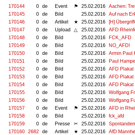
170144
0
de
Event
⚑
25.02.2016
Aachen: Tref
170145
0
de
Bild
25.02.2016
Auf nach Er
170146
0
de
Artikel
★
25.02.2016
[H] Übergrif
170147
0
de
Upload
△
25.02.2016
AFD Rheinfe
170148
0
de
Bild
25.02.2016
FCK_AFD
170149
0
de
Bild
25.02.2016
NO_AFD!
170150
0
de
Bild
25.02.2016
Armin Paul
170151
0
de
Bild
25.02.2016
Paul Hampe
170152
0
de
Bild
25.02.2016
AFD Plakat 
170153
0
de
Bild
25.02.2016
AFD Plakat 
170154
0
de
Bild
25.02.2016
AFD Plakat 
170155
0
de
Bild
25.02.2016
Wolfgang F
170156
0
de
Bild
25.02.2016
Wolfgang Fu
170157
0
de
Event
⚑
25.02.2016
AFD in Rhei
170158
0
de
Bild
25.02.2016
fck_afd
170159
0
de
Presse
✂
25.02.2016
Spontandemo
170160
2682
de
Artikel
★
25.02.2016
AfD Mannhe