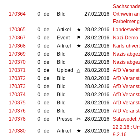
Sachschaden
170364
0
de
Bild
27.02.2016
Orthwein an
Farbeimer g
170365
0
de
Artikel
★
28.02.2016
Landesweit
170367
0
de
Event
⚑
28.02.2016
Nazi-Demo B
170368
0
de
Artikel
★
28.02.2016
Karlsruhver
170369
0
de
Bild
28.02.2016
Nazis abgez
170370
0
de
Bild
28.02.2016
Nazis abgez
170371
0
de
Upload
△
28.02.2016
AfD Veranst
170372
0
de
Bild
28.02.2016
AfD Veranst
170373
0
de
Bild
28.02.2016
AfD Veranst
170374
0
de
Bild
28.02.2016
AfD Veranst
170375
0
de
Bild
28.02.2016
AfD Veranst
170376
0
de
Bild
28.02.2016
AfD Veranst
170378
0
de
Presse
✂
28.02.2016
Salzwedel: 
22.2.16.: U
170380
0
de
Artikel
★
28.02.2016
9.2.16