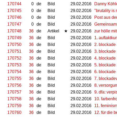
170744
0
de
Bild
29.02.2016
Danny Köhle
170745
0
de
Bild
29.02.2016
"brutality is
170746
0
de
Bild
29.02.2016
Post aus de
170747
0
de
Bild
29.02.2016
Gemeinsam s
170748
36
de
Artikel
★
29.02.2016
zur hölle mit
170749
36
de
Bild
29.02.2016
1. auftaktk
170750
36
de
Bild
29.02.2016
2. blockade
170751
36
de
Bild
29.02.2016
3. blockade 
170752
36
de
Bild
29.02.2016
4. blockade 
170753
36
de
Bild
29.02.2016
5. blockade
170754
36
de
Bild
29.02.2016
6. blockade 
170755
36
de
Bild
29.02.2016
7. blockade
170756
36
de
Bild
29.02.2016
8. versorgun
170757
36
de
Bild
29.02.2016
9. dfa: verp
170758
36
de
Bild
29.02.2016
10. farbenfr
170759
36
de
Bild
29.02.2016
11. feminis
170760
36
de
Bild
29.02.2016
12. für die 