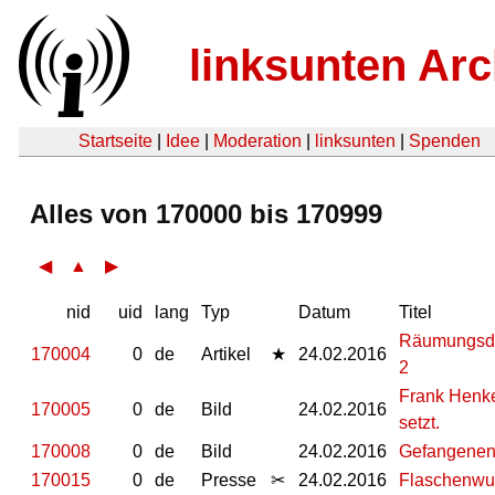
linksunten Arc
Startseite
|
Idee
|
Moderation
|
linksunten
|
Spenden
Alles von 170000 bis 170999
◀
▲
▶
nid
uid
lang
Typ
Datum
Titel
Räumungsdro
170004
0
de
Artikel
★
24.02.2016
2
Frank Henkel
170005
0
de
Bild
24.02.2016
setzt.
170008
0
de
Bild
24.02.2016
Gefangenen
170015
0
de
Presse
✂
24.02.2016
Flaschenwur