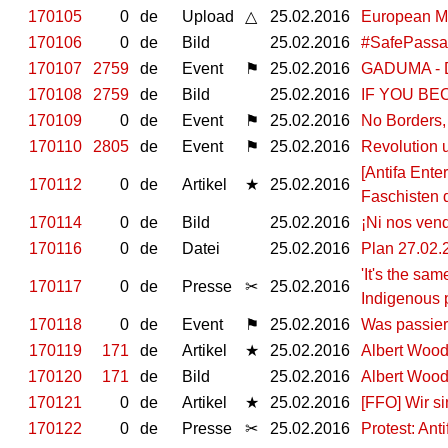
170105
0
de
Upload
△
25.02.2016
European Ma
170106
0
de
Bild
25.02.2016
#SafePass
170107
2759
de
Event
⚑
25.02.2016
GADUMA - Di
170108
2759
de
Bild
25.02.2016
IF YOU BE
170109
0
de
Event
⚑
25.02.2016
No Borders,
170110
2805
de
Event
⚑
25.02.2016
Revolution 
[Antifa Ent
170112
0
de
Artikel
★
25.02.2016
Faschisten 
170114
0
de
Bild
25.02.2016
¡Ni nos ven
170116
0
de
Datei
25.02.2016
Plan 27.02.
'It's the sa
170117
0
de
Presse
✂
25.02.2016
Indigenous 
170118
0
de
Event
⚑
25.02.2016
Was passier
170119
171
de
Artikel
★
25.02.2016
Albert Woodf
170120
171
de
Bild
25.02.2016
Albert Woodf
170121
0
de
Artikel
★
25.02.2016
[FFO] Wir si
170122
0
de
Presse
✂
25.02.2016
Protest: Ant