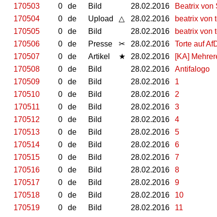
170503
0
de
Bild
28.02.2016
Beatrix von 
170504
0
de
Upload
△
28.02.2016
beatrix von t
170505
0
de
Bild
28.02.2016
beatrix von t
170506
0
de
Presse
✂
28.02.2016
Torte auf Af
170507
0
de
Artikel
★
28.02.2016
[KA] Mehrer
170508
0
de
Bild
28.02.2016
Antifalogo
170509
0
de
Bild
28.02.2016
1
170510
0
de
Bild
28.02.2016
2
170511
0
de
Bild
28.02.2016
3
170512
0
de
Bild
28.02.2016
4
170513
0
de
Bild
28.02.2016
5
170514
0
de
Bild
28.02.2016
6
170515
0
de
Bild
28.02.2016
7
170516
0
de
Bild
28.02.2016
8
170517
0
de
Bild
28.02.2016
9
170518
0
de
Bild
28.02.2016
10
170519
0
de
Bild
28.02.2016
11