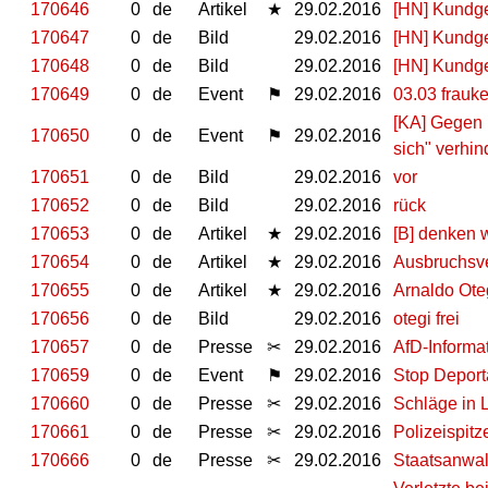
170646
0
de
Artikel
★
29.02.2016
[HN] Kundge
170647
0
de
Bild
29.02.2016
[HN] Kundge
170648
0
de
Bild
29.02.2016
[HN] Kundge
170649
0
de
Event
⚑
29.02.2016
03.03 frauke
[KA] Gegen 
170650
0
de
Event
⚑
29.02.2016
sich" verhin
170651
0
de
Bild
29.02.2016
vor
170652
0
de
Bild
29.02.2016
rück
170653
0
de
Artikel
★
29.02.2016
[B] denken 
170654
0
de
Artikel
★
29.02.2016
Ausbruchsve
170655
0
de
Artikel
★
29.02.2016
Arnaldo Oteg
170656
0
de
Bild
29.02.2016
otegi frei
170657
0
de
Presse
✂
29.02.2016
AfD-Informat
170659
0
de
Event
⚑
29.02.2016
Stop Deportat
170660
0
de
Presse
✂
29.02.2016
Schläge in 
170661
0
de
Presse
✂
29.02.2016
Polizeispitze
170666
0
de
Presse
✂
29.02.2016
Staatsanwal