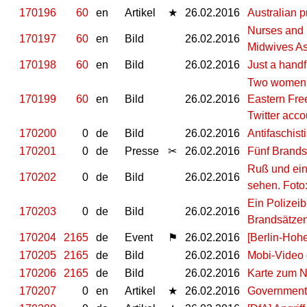
170196
60
en
Artikel
★
26.02.2016
Australian p
Nurses and 
170197
60
en
Bild
26.02.2016
Midwives Ass
170198
60
en
Bild
26.02.2016
Just a handf
Two women u
170199
60
en
Bild
26.02.2016
Eastern Free
Twitter acco
170200
0
de
Bild
26.02.2016
Antifaschist
170201
0
de
Presse
✂
26.02.2016
Fünf Brands
Ruß und ein
170202
0
de
Bild
26.02.2016
sehen. Foto
Ein Polizei
170203
0
de
Bild
26.02.2016
Brandsätzen
170204
2165
de
Event
⚑
26.02.2016
[Berlin-Hoh
170205
2165
de
Bild
26.02.2016
Mobi-Video
170206
2165
de
Bild
26.02.2016
Karte zum 
170207
0
en
Artikel
★
26.02.2016
Government 