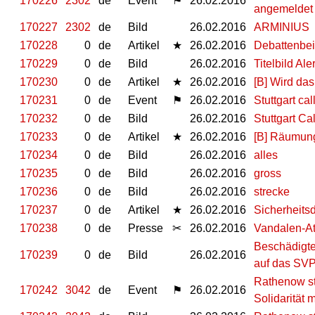
170226
2302
de
Event
⚑
26.02.2016
angemeldet 
170227
2302
de
Bild
26.02.2016
ARMINIUS
170228
0
de
Artikel
★
26.02.2016
Debattenbei
170229
0
de
Bild
26.02.2016
Titelbild Al
170230
0
de
Artikel
★
26.02.2016
[B] Wird das
170231
0
de
Event
⚑
26.02.2016
Stuttgart c
170232
0
de
Bild
26.02.2016
Stuttgart Ca
170233
0
de
Artikel
★
26.02.2016
[B] Räumung
170234
0
de
Bild
26.02.2016
alles
170235
0
de
Bild
26.02.2016
gross
170236
0
de
Bild
26.02.2016
strecke
170237
0
de
Artikel
★
26.02.2016
Sicherheitsd
170238
0
de
Presse
✂
26.02.2016
Vandalen-At
Beschädigte
170239
0
de
Bild
26.02.2016
auf das SVP-
Rathenow st
170242
3042
de
Event
⚑
26.02.2016
Solidarität 