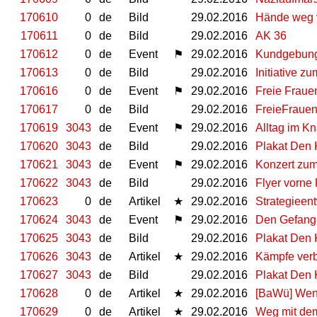
170610
0
de
Bild
29.02.2016
Hände weg 
170611
0
de
Bild
29.02.2016
AK 36
170612
0
de
Event
⚑
29.02.2016
Kundgebung
170613
0
de
Bild
29.02.2016
Initiative z
170616
0
de
Event
⚑
29.02.2016
Freie Fraue
170617
0
de
Bild
29.02.2016
FreieFraue
170619
3043
de
Event
⚑
29.02.2016
Alltag im Kn
170620
3043
de
Bild
29.02.2016
Plakat Den
170621
3043
de
Event
⚑
29.02.2016
Konzert zum
170622
3043
de
Bild
29.02.2016
Flyer vorne
170623
0
de
Artikel
★
29.02.2016
Strategiee
170624
3043
de
Event
⚑
29.02.2016
Den Gefang
170625
3043
de
Bild
29.02.2016
Plakat Den
170626
3043
de
Artikel
★
29.02.2016
Kämpfe verb
170627
3043
de
Bild
29.02.2016
Plakat Den
170628
0
de
Artikel
★
29.02.2016
[BaWü] Wen
170629
0
de
Artikel
★
29.02.2016
Weg mit dem