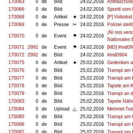
170063
0
de
Bild
24.02.2016
Antifaschist
170066
0
de
Bild
24.02.2016
Sponti vom B
170068
0
de
Artikel
★
24.02.2016
[P] Volksto
170069
0
de
Presse
✂
24.02.2016
Polizei stel
¡Ni nos ven
170070
0
de
Event
⚑
24.02.2016
Nationalen 
170071
2992
de
Event
⚑
24.02.2016
[MD] #md0904
170072
2992
de
Bild
24.02.2016
#md0904
170075
0
de
Artikel
★
25.02.2016
Gedenken an
170076
0
de
Bild
25.02.2016
Transpi am 
170077
0
de
Bild
25.02.2016
Transpi am 
170078
0
de
Bild
25.02.2016
Tapete am 
170079
0
de
Bild
25.02.2016
Transpi an 
170083
0
de
Bild
25.02.2016
Tapete Nähe
170084
0
de
Upload
△
25.02.2016
Mehmet Tur
170085
0
de
Bild
25.02.2016
Transpi am 
170086
0
de
Bild
25.02.2016
Transpi am 
170087
0
de
Bild
25.02.2016
Transpi am