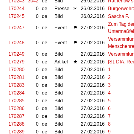
170243
3042
de
Bild
26.02.2016
Rathenow ste
170244
0
de
Presse
✂
26.02.2016
Bürgerwehr: 
170245
0
de
Bild
26.02.2016
Sascha F.
Zum Tag der
170247
0
de
Event
⚑
27.02.2016
Untermaßfel
Versammlung
170248
0
de
Event
⚑
27.02.2016
Menschenrec
170249
0
de
Bild
27.02.2016
Versammlung
170279
0
de
Artikel
★
27.02.2016
[S]: DfA: R
170280
0
de
Bild
27.02.2016
1
170281
0
de
Bild
27.02.2016
2
170283
0
de
Bild
27.02.2016
3
170284
0
de
Bild
27.02.2016
4
170285
0
de
Bild
27.02.2016
5
170286
0
de
Bild
27.02.2016
6
170287
0
de
Bild
27.02.2016
7
170288
0
de
Bild
27.02.2016
8
170289
0
de
Bild
27.02.2016
9