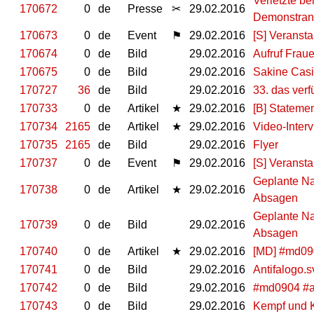
Verletzte be
170672
0
de
Presse
✂
29.02.2016
Demonstran
170673
0
de
Event
⚑
29.02.2016
[S] Veranst
170674
0
de
Bild
29.02.2016
Aufruf Frau
170675
0
de
Bild
29.02.2016
Sakine Cas
170727
36
de
Bild
29.02.2016
33. das verf
170733
0
de
Artikel
★
29.02.2016
[B] Statemen
170734
2165
de
Artikel
★
29.02.2016
Video-Interv
170735
2165
de
Bild
29.02.2016
Flyer
170737
0
de
Event
⚑
29.02.2016
[S] Veranst
Geplante Na
170738
0
de
Artikel
★
29.02.2016
Absagen
Geplante Na
170739
0
de
Bild
29.02.2016
Absagen
170740
0
de
Artikel
★
29.02.2016
[MD] #md0904
170741
0
de
Bild
29.02.2016
Antifalogo.s
170742
0
de
Bild
29.02.2016
#md0904 #a
170743
0
de
Bild
29.02.2016
Kempf und Kö