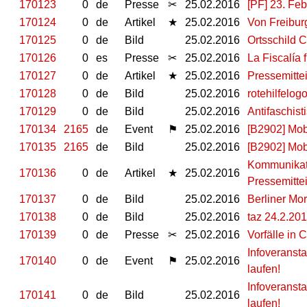
170123
0
de
Presse
✂
25.02.2016
[PF] 23. Fe
170124
0
de
Artikel
★
25.02.2016
Von Freiburg
170125
0
de
Bild
25.02.2016
Ortsschild C
170126
0
es
Presse
✂
25.02.2016
La Fiscalía 
170127
0
de
Artikel
★
25.02.2016
Pressemitte
170128
0
de
Bild
25.02.2016
rotehilfelog
170129
0
de
Bild
25.02.2016
Antifaschist
170134
2165
de
Event
⚑
25.02.2016
[B2902] Mob
170135
2165
de
Bild
25.02.2016
[B2902] Mob
Kommunikati
170136
0
de
Artikel
★
25.02.2016
Pressemitte
170137
0
de
Bild
25.02.2016
Berliner Mo
170138
0
de
Bild
25.02.2016
taz 24.2.20
170139
0
de
Presse
✂
25.02.2016
Vorfälle in 
Infoveransta
170140
0
de
Event
⚑
25.02.2016
laufen!
Infoveransta
170141
0
de
Bild
25.02.2016
laufen!