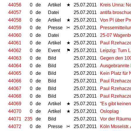
44056
0
de
Artikel
★
25.07.2011
Kreis Unna: Ne
44057
0
de
Datei
25.07.2011
antifa broschu
44058
0
de
Artikel
★
25.07.2011
Von PI über P
44059
0
de
Presse
✂
25.07.2011
Pressemitteil
44060
0
de
Datei
25.07.2011
25-07 Wagenb
44061
0
de
Artikel
★
25.07.2011
Paul Rzehacze
44062
0
de
Event
⚑
25.07.2011
Leipzig: Turn L
44063
0
de
Bild
25.07.2011
Gegen den 10
44064
0
de
Bild
25.07.2011
Ausgebrannte
44065
0
de
Bild
25.07.2011
Kein Platz für 
44066
0
de
Bild
25.07.2011
Paul Rzehacz
44067
0
de
Bild
25.07.2011
Paul Rzehacze
44068
0
de
Bild
25.07.2011
Paul Rzehacze
44069
0
de
Artikel
★
25.07.2011
“Es gibt keinen
44070
0
de
Artikel
★
25.07.2011
Osloplag
44071
235
de
Bild
25.07.2011
Vor der Räum
44072
0
de
Presse
✂
25.07.2011
Köln Moselstr. 