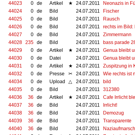
44023
0
de
Artikel
★
24.07.2011
Neonazis in Fü
44024
0
de
Bild
24.07.2011
Fischer
44025
0
de
Bild
24.07.2011
Rausch
44026
0
de
Bild
24.07.2011
rechts im Bild:
44027
0
de
Bild
24.07.2011
Zimmermann
44028
235
de
Bild
24.07.2011
bass parade 2
44029
0
de
Artikel
★
24.07.2011
Genua bleibt 
44030
0
de
Datei
24.07.2011
Genua bleibt 
44031
0
de
Artikel
★
24.07.2011
Zuspitzung in 
44032
0
de
Presse
✂
24.07.2011
Wie rechts ist 
44034
0
de
Upload
△
24.07.2011
bild
44035
0
de
Bild
24.07.2011
312380
44036
36
de
Artikel
★
24.07.2011
Cafe Irrlicht b
44037
36
de
Bild
24.07.2011
Irrlicht!
44038
36
de
Bild
24.07.2011
Demozug
44039
36
de
Bild
24.07.2011
Transparente
44040
36
de
Bild
24.07.2011
Naziaufmarsch 