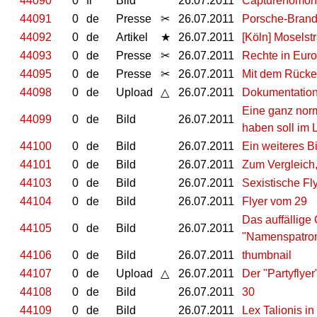
44090
0
fr
Bild
26.07.2011
Capturehomon
44091
0
de
Presse
✂
26.07.2011
Porsche-Brand 
44092
0
de
Artikel
★
26.07.2011
[Köln] Moselst
44093
0
de
Presse
✂
26.07.2011
Rechte in Eur
44095
0
de
Presse
✂
26.07.2011
Mit dem Rücke
44098
0
de
Upload
△
26.07.2011
Dokumentation
Eine ganz nor
44099
0
de
Bild
26.07.2011
haben soll im L
44100
0
de
Bild
26.07.2011
Ein weiteres Bi
44101
0
de
Bild
26.07.2011
Zum Vergleich,
44103
0
de
Bild
26.07.2011
Sexistische Fl
44104
0
de
Bild
26.07.2011
Flyer vom 29
Das auffällige
44105
0
de
Bild
26.07.2011
"Namenspatro
44106
0
de
Bild
26.07.2011
thumbnail
44107
0
de
Upload
△
26.07.2011
Der "Partyflye
44108
0
de
Bild
26.07.2011
30
44109
0
de
Bild
26.07.2011
Lex Talionis i