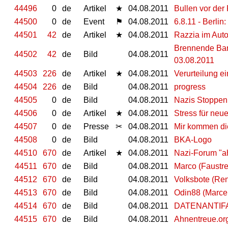
44496
0
de
Artikel
★
04.08.2011
Bullen vor der 
44500
0
de
Event
⚑
04.08.2011
6.8.11 - Berli
44501
42
de
Artikel
★
04.08.2011
Razzia im Aut
Brennende Barr
44502
42
de
Bild
04.08.2011
03.08.2011
44503
226
de
Artikel
★
04.08.2011
Verurteilung ei
44504
226
de
Bild
04.08.2011
progress
44505
0
de
Bild
04.08.2011
Nazis Stoppen
44506
0
de
Artikel
★
04.08.2011
Stress für neu
44507
0
de
Presse
✂
04.08.2011
Mir kommen di
44508
0
de
Bild
04.08.2011
BKA-Logo
44510
670
de
Artikel
★
04.08.2011
Nazi-Forum "a
44511
670
de
Bild
04.08.2011
Marco (Faustre
44512
670
de
Bild
04.08.2011
Volksbote (Re
44513
670
de
Bild
04.08.2011
Odin88 (Marce
44514
670
de
Bild
04.08.2011
DATENANTIF
44515
670
de
Bild
04.08.2011
Ahnentreue.o