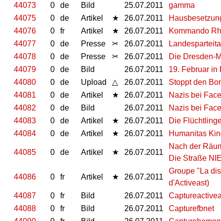
44073
0
de
Bild
25.07.2011
gamma
44075
0
de
Artikel
★
26.07.2011
Hausbesetzung
44076
0
fr
Artikel
★
26.07.2011
Kommando Rhi
44077
0
de
Presse
✂
26.07.2011
Landesparteita
44078
0
de
Presse
✂
26.07.2011
Die Dresden-M
44079
0
de
Bild
26.07.2011
19. Februar in
44080
0
de
Upload
△
26.07.2011
Stoppt den Bo
44081
0
de
Artikel
★
26.07.2011
Nazis bei Fac
44082
0
de
Bild
26.07.2011
Nazis bei Fac
44083
0
de
Artikel
★
26.07.2011
Die Flüchtling
44084
0
de
Artikel
★
26.07.2011
Humanitas Kind
Nach der Räum
44085
0
de
Artikel
★
26.07.2011
Die Straße NI
Groupe "La diss
44086
0
fr
Artikel
★
26.07.2011
d'Activeast)
44087
0
fr
Bild
26.07.2011
Captureactivea
44088
0
fr
Bild
26.07.2011
Capturefbnet