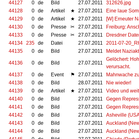
44127
0
de
Bild
27.07.2011
312626.jpg
44128
0
de
Artikel
★
27.07.2011
Eine laue Som
44129
0
de
Artikel
★
27.07.2011
[W] Erneuter N
44130
0
de
Presse
✂
27.07.2011
Freiburg: Ansc
44133
0
de
Presse
✂
27.07.2011
Dresdner Daten
44134
235
de
Datei
27.07.2011
2011-07-20_R
44135
0
de
Bild
27.07.2011
Meldet Naziakti
Gelöchert: Ho
44136
0
de
Bild
27.07.2011
verursacht.
44137
0
de
Event
⚑
27.07.2011
Mahnwache zum
44138
0
de
Bild
28.07.2011
Nie wieder!
44139
0
de
Artikel
★
27.07.2011
Video und weit
44140
0
de
Bild
27.07.2011
Gegen Repres
44141
0
de
Bild
27.07.2011
Gegen Repres
44142
0
de
Bild
27.07.2011
Asheville (US
44143
0
de
Bild
27.07.2011
Auckland (New
44144
0
de
Bild
27.07.2011
Auckland (New