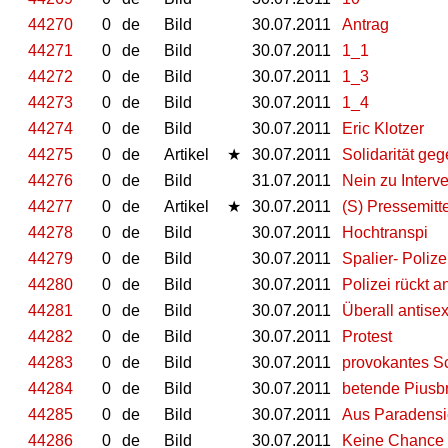
44270
0
de
Bild
30.07.2011
Antrag
44271
0
de
Bild
30.07.2011
1_1
44272
0
de
Bild
30.07.2011
1_3
44273
0
de
Bild
30.07.2011
1_4
44274
0
de
Bild
30.07.2011
Eric Klotzer
44275
0
de
Artikel
★
30.07.2011
Solidarität ge
44276
0
de
Bild
31.07.2011
Nein zu Interv
44277
0
de
Artikel
★
30.07.2011
(S) Pressemit
44278
0
de
Bild
30.07.2011
Hochtranspi
44279
0
de
Bild
30.07.2011
Spalier- Poliz
44280
0
de
Bild
30.07.2011
Polizei rückt a
44281
0
de
Bild
30.07.2011
Überall antisex
44282
0
de
Bild
30.07.2011
Protest
44283
0
de
Bild
30.07.2011
provokantes Sc
44284
0
de
Bild
30.07.2011
betende Piusb
44285
0
de
Bild
30.07.2011
Aus Paradensi
44286
0
de
Bild
30.07.2011
Keine Chance