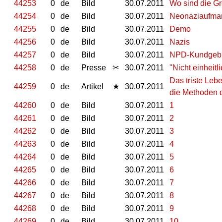
44253
0
de
Bild
30.07.2011
Wo sind die Gr
44254
0
de
Bild
30.07.2011
Neonaziaufmar
44255
0
de
Bild
30.07.2011
Demo
44256
0
de
Bild
30.07.2011
Nazis
44257
0
de
Bild
30.07.2011
NPD-Kundgebu
44258
0
de
Presse
✂
30.07.2011
"Nicht einheitl
Das triste Leb
44259
0
de
Artikel
★
30.07.2011
die Methoden 
44260
0
de
Bild
30.07.2011
1
44261
0
de
Bild
30.07.2011
2
44262
0
de
Bild
30.07.2011
3
44263
0
de
Bild
30.07.2011
4
44264
0
de
Bild
30.07.2011
5
44265
0
de
Bild
30.07.2011
6
44266
0
de
Bild
30.07.2011
7
44267
0
de
Bild
30.07.2011
8
44268
0
de
Bild
30.07.2011
9
44269
0
de
Bild
30.07.2011
10