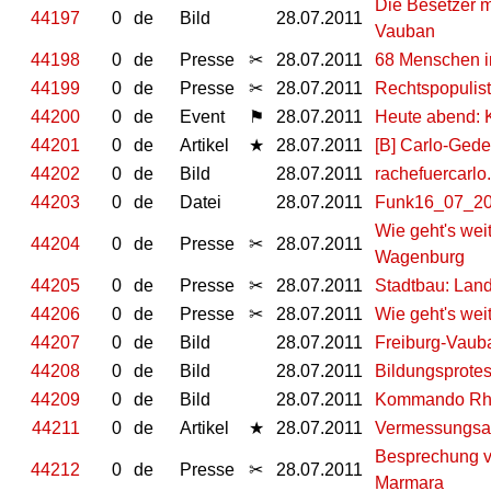
Die Besetzer m
44197
0
de
Bild
28.07.2011
Vauban
44198
0
de
Presse
✂
28.07.2011
68 Menschen im 
44199
0
de
Presse
✂
28.07.2011
Rechtspopulist
44200
0
de
Event
⚑
28.07.2011
Heute abend: 
44201
0
de
Artikel
★
28.07.2011
[B] Carlo-Ged
44202
0
de
Bild
28.07.2011
rachefuercarlo
44203
0
de
Datei
28.07.2011
Funk16_07_2
Wie geht's wei
44204
0
de
Presse
✂
28.07.2011
Wagenburg
44205
0
de
Presse
✂
28.07.2011
Stadtbau: Land
44206
0
de
Presse
✂
28.07.2011
Wie geht's we
44207
0
de
Bild
28.07.2011
Freiburg-Vaub
44208
0
de
Bild
28.07.2011
Bildungsprotes
44209
0
de
Bild
28.07.2011
Kommando Rh
44211
0
de
Artikel
★
28.07.2011
Vermessungsarb
Besprechung vo
44212
0
de
Presse
✂
28.07.2011
Marmara