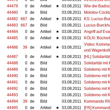
44479
0
de
Artikel
★
03.08.2011
Wie die Badisc
44480
0
de
Bild
03.08.2011
Molotov-Cockta
44482
667
de
Artikel
★
03.08.2011
KS: Lucius-Bur
44483
667
de
Bild
03.08.2011
Lucius-Burckha
44484
0
de
Artikel
★
03.08.2011
Angriff auf Ev
44485
0
de
Artikel
★
03.08.2011
KÖLN: Bücherb
Video: Kommand
44486
39
de
Artikel
★
03.08.2011
und Wagenkoll
44487
0
de
Artikel
★
03.08.2011
[HL] Solidari
44488
0
de
Bild
03.08.2011
Solidarität m
44489
0
de
Bild
03.08.2011
Solidemo mit 
44490
0
de
Bild
03.08.2011
Solidemo mit 
44491
0
de
Bild
03.08.2011
Solidemo mit 
44492
0
de
Bild
03.08.2011
Solidemo mit 
44493
0
de
Bild
03.08.2011
Solidemo mit 
44494
39
de
Bild
03.08.2011
Kommando Rhin
44495
0
de
Artikel
★
03.08.2011
[FR] Kommando