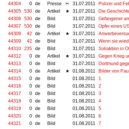
44304
0
de
Presse
✂
31.07.2011
Polizei und Fe
44305
530
de
Artikel
★
31.07.2011
Die Geschicht
44306
530
de
Bild
31.07.2011
Gefangener ame
44307
530
de
Bild
31.07.2011
Opfer eines US
44308
42
de
Artikel
★
31.07.2011
Anwerbeversuc
44309
42
de
Bild
31.07.2011
Wenn sie wied
44310
235
de
Bild
31.07.2011
Soliaktion in 
44312
0
de
Artikel
★
31.07.2011
Gegen Krieg u
44313
0
de
Bild
31.07.2011
Dortmund gege
44314
0
de
Artikel
★
01.08.2011
Bilder von Pau
44315
0
de
Bild
01.08.2011
1
44316
0
de
Bild
01.08.2011
2
44317
0
de
Bild
01.08.2011
3
44318
0
de
Bild
01.08.2011
4
44319
0
de
Bild
01.08.2011
5
44320
0
de
Bild
01.08.2011
6
44321
0
de
Bild
01.08.2011
7