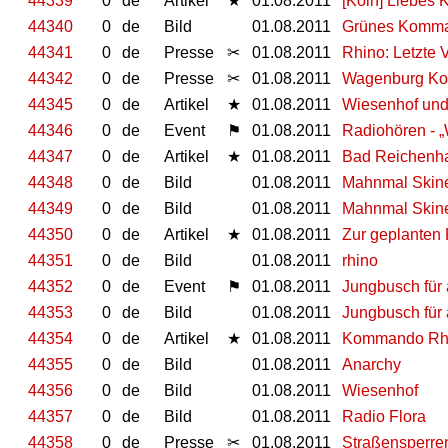
44339
0
de
Artikel
★
01.08.2011
[Köln] Liebes
44340
0
de
Bild
01.08.2011
Grünes Komma
44341
0
de
Presse
✂
01.08.2011
Rhino: Letzte 
44342
0
de
Presse
✂
01.08.2011
Wagenburg Ko
44345
0
de
Artikel
★
01.08.2011
Wiesenhof und
44346
0
de
Event
⚑
01.08.2011
Radiohören - „W
44347
0
de
Artikel
★
01.08.2011
Bad Reichenha
44348
0
de
Bild
01.08.2011
Mahnmal Skines
44349
0
de
Bild
01.08.2011
Mahnmal Skines
44350
0
de
Artikel
★
01.08.2011
Zur geplanten
44351
0
de
Bild
01.08.2011
rhino
44352
0
de
Event
⚑
01.08.2011
Jungbusch für 
44353
0
de
Bild
01.08.2011
Jungbusch für 
44354
0
de
Artikel
★
01.08.2011
Kommando Rh
44355
0
de
Bild
01.08.2011
Anarchy
44356
0
de
Bild
01.08.2011
Wiesenhof
44357
0
de
Bild
01.08.2011
Radio Flora
44358
0
de
Presse
✂
01.08.2011
Straßensperren