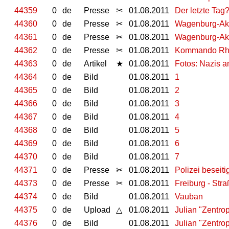
44359
0
de
Presse
✂
01.08.2011
Der letzte Ta
44360
0
de
Presse
✂
01.08.2011
Wagenburg-Akt
44361
0
de
Presse
✂
01.08.2011
Wagenburg-Akt
44362
0
de
Presse
✂
01.08.2011
Kommando Rhin
44363
0
de
Artikel
★
01.08.2011
Fotos: Nazis
44364
0
de
Bild
01.08.2011
1
44365
0
de
Bild
01.08.2011
2
44366
0
de
Bild
01.08.2011
3
44367
0
de
Bild
01.08.2011
4
44368
0
de
Bild
01.08.2011
5
44369
0
de
Bild
01.08.2011
6
44370
0
de
Bild
01.08.2011
7
44371
0
de
Presse
✂
01.08.2011
Polizei beseit
44373
0
de
Presse
✂
01.08.2011
Freiburg - Str
44374
0
de
Bild
01.08.2011
Vauban
44375
0
de
Upload
△
01.08.2011
Julian "Zentro
44376
0
de
Bild
01.08.2011
Julian "Zentro