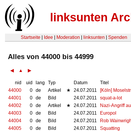
linksunten Arc
Startseite
|
Idee
|
Moderation
|
linksunten
|
Spenden
Alles von 44000 bis 44999
◀
▲
▶
nid
uid
lang
Typ
Datum
Titel
44000
0
de
Artikel
★
24.07.2011
[Köln] Moselstr
44001
0
de
Bild
24.07.2011
squat-a-lot
44002
0
de
Artikel
★
24.07.2011
Nazi-Angriff a
44003
0
de
Bild
24.07.2011
Europol
44004
0
de
Bild
24.07.2011
Rob Wainwrigh
44005
0
de
Bild
24.07.2011
Squatting