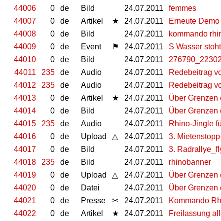
44006
0
de
Bild
24.07.2011
femmes
44007
0
de
Artikel
★
24.07.2011
Erneute Demo 
44008
0
de
Bild
24.07.2011
kommando rhino 
44009
0
de
Event
⚑
24.07.2011
S Wasser stoht
44010
0
de
Bild
24.07.2011
276790_2230
44011
235
de
Audio
24.07.2011
Redebeitrag 
44012
235
de
Audio
24.07.2011
Redebeitrag v
44013
0
de
Artikel
★
24.07.2011
Über Grenzen 
44014
0
de
Bild
24.07.2011
Über Grenzen 
44015
235
de
Audio
24.07.2011
Rhino-Jingle f
44016
0
de
Upload
△
24.07.2011
3. Mietenstopp
44017
0
de
Bild
24.07.2011
3. Radrallye_fl
44018
235
de
Bild
24.07.2011
rhinobanner
44019
0
de
Upload
△
24.07.2011
Über Grenzen 
44020
0
de
Datei
24.07.2011
Über Grenzen 
44021
0
de
Presse
✂
24.07.2011
Kommando Rhin
44022
0
de
Artikel
★
24.07.2011
Freilassung al