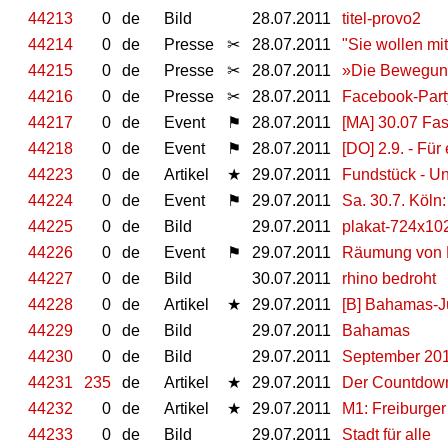
44213
0
de
Bild
28.07.2011
titel-provo2
44214
0
de
Presse
✂
28.07.2011
"Sie wollen mi
44215
0
de
Presse
✂
28.07.2011
»Die Bewegung 
44216
0
de
Presse
✂
28.07.2011
Facebook-Party
44217
0
de
Event
⚑
28.07.2011
[MA] 30.07 Fas
44218
0
de
Event
⚑
28.07.2011
[DO] 2.9. - Für
44223
0
de
Artikel
★
29.07.2011
Fundstück - Un
44224
0
de
Event
⚑
29.07.2011
Sa. 30.7. Köln
44225
0
de
Bild
29.07.2011
plakat-724x10
44226
0
de
Event
⚑
29.07.2011
Räumung von 
44227
0
de
Bild
30.07.2011
rhino bedroht
44228
0
de
Artikel
★
29.07.2011
[B] Bahamas-Jü
44229
0
de
Bild
29.07.2011
Bahamas
44230
0
de
Bild
29.07.2011
September 20
44231
235
de
Artikel
★
29.07.2011
Der Countdown
44232
0
de
Artikel
★
29.07.2011
M1: Freiburger
44233
0
de
Bild
29.07.2011
Stadt für alle