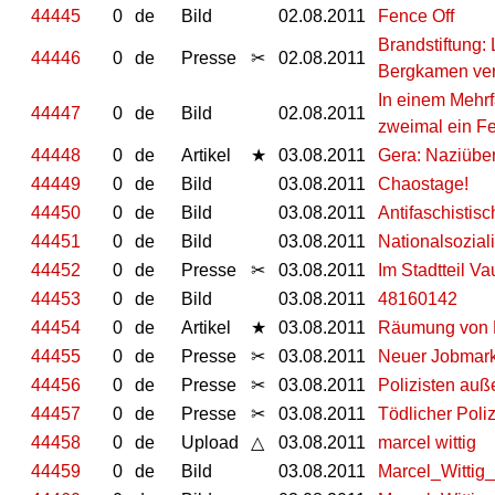
44445
0
de
Bild
02.08.2011
Fence Off
Brandstiftung: 
44446
0
de
Presse
✂
02.08.2011
Bergkamen ver
In einem Mehrf
44447
0
de
Bild
02.08.2011
zweimal ein Fe
44448
0
de
Artikel
★
03.08.2011
Gera: Naziüber
44449
0
de
Bild
03.08.2011
Chaostage!
44450
0
de
Bild
03.08.2011
Antifaschistisc
44451
0
de
Bild
03.08.2011
Nationalsozial
44452
0
de
Presse
✂
03.08.2011
Im Stadtteil V
44453
0
de
Bild
03.08.2011
48160142
44454
0
de
Artikel
★
03.08.2011
Räumung von 
44455
0
de
Presse
✂
03.08.2011
Neuer Jobmark
44456
0
de
Presse
✂
03.08.2011
Polizisten auß
44457
0
de
Presse
✂
03.08.2011
Tödlicher Poli
44458
0
de
Upload
△
03.08.2011
marcel wittig
44459
0
de
Bild
03.08.2011
Marcel_Wittig