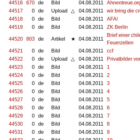
44516
670
de
Bild
04.08.2011
Ahnentreue.o
44517
0
de
Upload
△
04.08.2011
wir bring die c
44518
0
de
Bild
04.08.2011
AFA!
44519
0
de
Bild
04.08.2011
ZK Berlin
Brief einer ch
44520
803
de
Artikel
★
04.08.2011
Feuerzellen
44521
0
de
Bild
04.08.2011
ccf
44522
0
de
Upload
△
04.08.2011
Privatbilder vo
44523
0
de
Bild
04.08.2011
1
44524
0
de
Bild
04.08.2011
2
44525
0
de
Bild
04.08.2011
3
44526
0
de
Bild
04.08.2011
4
44527
0
de
Bild
04.08.2011
5
44528
0
de
Bild
04.08.2011
6
44529
0
de
Bild
04.08.2011
7
44530
0
de
Bild
04.08.2011
8
44531
0
de
Bild
04.08.2011
9