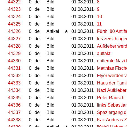
44322
0
de
Bild
01.08.2011
8
44323
0
de
Bild
01.08.2011
9
44324
0
de
Bild
01.08.2011
10
44325
0
de
Bild
01.08.2011
11
44326
0
de
Artikel
★
01.08.2011
Fürth: 80 Anti
44327
0
de
Bild
01.08.2011
fns zerschlage
44328
0
de
Bild
01.08.2011
Aufkleber werd
44329
0
de
Bild
01.08.2011
auftakt
44330
0
de
Bild
01.08.2011
entfernte Naz
44331
0
de
Bild
01.08.2011
Matthias Fisch
44332
0
de
Bild
01.08.2011
Flyer werden ve
44333
0
de
Bild
01.08.2011
Haus der Famil
44334
0
de
Bild
01.08.2011
Nazi Aufkleber
44335
0
de
Bild
01.08.2011
Peter Rausch
44336
0
de
Bild
01.08.2011
links Sebastia
44337
0
de
Bild
01.08.2011
Spaziergang d
44338
0
de
Bild
01.08.2011
Kai- Andreas