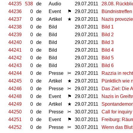
44235
538
de
Audio
29.07.2011
28.08. Rückbl
44236
0
de
Event
⚑
29.07.2011
Bündnistreffe
44237
0
de
Artikel
★
29.07.2011
Nazis provoz
44238
0
de
Bild
29.07.2011
Bild 1
44239
0
de
Bild
29.07.2011
Bild 2
44240
0
de
Bild
29.07.2011
Bild 3
44241
0
de
Bild
29.07.2011
Bild 4
44242
0
de
Bild
29.07.2011
Bild 5
44243
0
de
Bild
29.07.2011
Bild 6
44244
0
de
Presse
✂
29.07.2011
Razzia in rech
44245
0
de
Artikel
★
29.07.2011
Pünktlich wie 
44246
0
de
Presse
✂
29.07.2011
Das Ziel: Die 
44248
0
de
Event
⚑
29.07.2011
Nazis in Greif
44249
0
de
Artikel
★
29.07.2011
Spontandemons
44250
0
de
Presse
✂
30.07.2011
Call for inquir
44251
0
de
Event
⚑
30.07.2011
Freiburg: Räu
44252
0
de
Presse
✂
30.07.2011
Wenn das Blut 