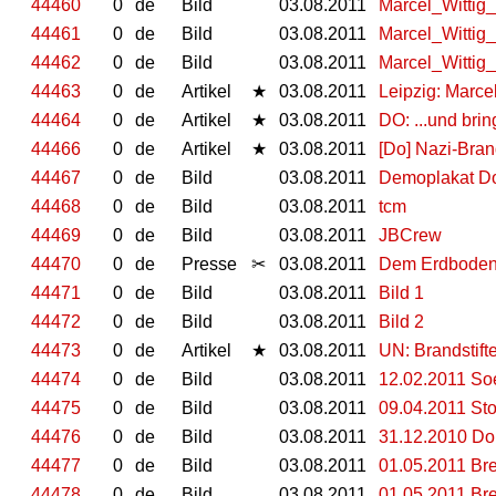
44460
0
de
Bild
03.08.2011
Marcel_Wittig
44461
0
de
Bild
03.08.2011
Marcel_Wittig
44462
0
de
Bild
03.08.2011
Marcel_Wittig
44463
0
de
Artikel
★
03.08.2011
Leipzig: Marcel
44464
0
de
Artikel
★
03.08.2011
DO: ...und brin
44466
0
de
Artikel
★
03.08.2011
[Do] Nazi-Bran
44467
0
de
Bild
03.08.2011
Demoplakat D
44468
0
de
Bild
03.08.2011
tcm
44469
0
de
Bild
03.08.2011
JBCrew
44470
0
de
Presse
✂
03.08.2011
Dem Erdboden 
44471
0
de
Bild
03.08.2011
Bild 1
44472
0
de
Bild
03.08.2011
Bild 2
44473
0
de
Artikel
★
03.08.2011
UN: Brandstift
44474
0
de
Bild
03.08.2011
12.02.2011 Soe
44475
0
de
Bild
03.08.2011
09.04.2011 Stol
44476
0
de
Bild
03.08.2011
31.12.2010 Dor
44477
0
de
Bild
03.08.2011
01.05.2011 Bre
44478
0
de
Bild
03.08.2011
01.05.2011 Br