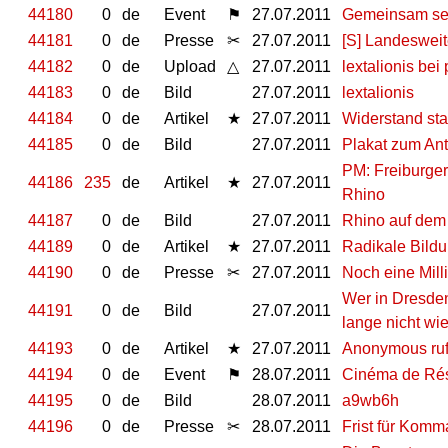
44180
0
de
Event
⚑
27.07.2011
Gemeinsam sel
44181
0
de
Presse
✂
27.07.2011
[S] Landesweit
44182
0
de
Upload
△
27.07.2011
lextalionis bei 
44183
0
de
Bild
27.07.2011
lextalionis
44184
0
de
Artikel
★
27.07.2011
Widerstand sta
44185
0
de
Bild
27.07.2011
Plakat zum Ant
PM: Frei­bur­ger
44186
235
de
Artikel
★
27.07.2011
Rhino
44187
0
de
Bild
27.07.2011
Rhino auf dem 
44189
0
de
Artikel
★
27.07.2011
Radikale Bildu
44190
0
de
Presse
✂
27.07.2011
Noch eine Mill
Wer in Dresden
44191
0
de
Bild
27.07.2011
lange nicht wie
44193
0
de
Artikel
★
27.07.2011
Anonymous ruf
44194
0
de
Event
⚑
28.07.2011
Cinéma de Ré
44195
0
de
Bild
28.07.2011
a9wb6h
44196
0
de
Presse
✂
28.07.2011
Frist für Komm