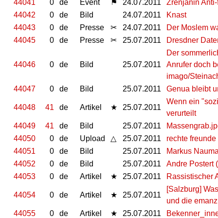
44041
0
de
Event
⚑
24.07.2011
Zrenjanin Anti-
44042
0
de
Bild
24.07.2011
Knast
44043
0
de
Presse
✂
24.07.2011
Der Moslem wa
44045
0
de
Presse
✂
25.07.2011
Dresdner Daten
Der sommerlich
44046
0
de
Bild
25.07.2011
Anrufer doch b
imago/Steinac
44047
0
de
Bild
25.07.2011
Genua bleibt 
Wenn ein "sozi
44048
41
de
Artikel
★
25.07.2011
verurteilt
44049
41
de
Bild
25.07.2011
Massengrab.jp
44050
0
de
Upload
△
25.07.2011
rechte freunde
44051
0
de
Bild
25.07.2011
Markus Nauma
44052
0
de
Bild
25.07.2011
Andre Postert 
44053
0
de
Artikel
★
25.07.2011
Rassistischer 
[Salzburg] Was
44054
0
de
Artikel
★
25.07.2011
und die emanzi
44055
0
de
Artikel
★
25.07.2011
Bekenner_inne