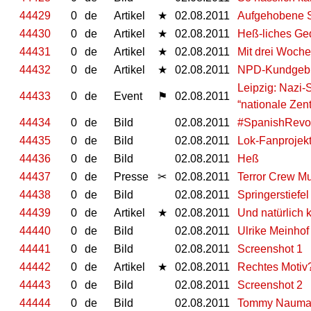
44429
0
de
Artikel
★
02.08.2011
Aufgehobene S
44430
0
de
Artikel
★
02.08.2011
Heß-liches Ge
44431
0
de
Artikel
★
02.08.2011
Mit drei Woche
44432
0
de
Artikel
★
02.08.2011
NPD-Kundgebun
Leipzig: Nazi-S
44433
0
de
Event
⚑
02.08.2011
“nationale Zen
44434
0
de
Bild
02.08.2011
#SpanishRevol
44435
0
de
Bild
02.08.2011
Lok-Fanprojek
44436
0
de
Bild
02.08.2011
Heß
44437
0
de
Presse
✂
02.08.2011
Terror Crew Mu
44438
0
de
Bild
02.08.2011
Springerstiefel
44439
0
de
Artikel
★
02.08.2011
Und natürlich
44440
0
de
Bild
02.08.2011
Ulrike Meinhof
44441
0
de
Bild
02.08.2011
Screenshot 1
44442
0
de
Artikel
★
02.08.2011
Rechtes Motiv
44443
0
de
Bild
02.08.2011
Screenshot 2
44444
0
de
Bild
02.08.2011
Tommy Nauma