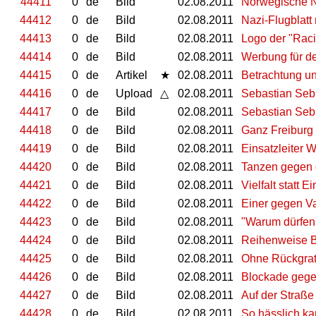
44411
0
de
Bild
02.08.2011
Norwegische N
44412
0
de
Bild
02.08.2011
Nazi-Flugblatt 
44413
0
de
Bild
02.08.2011
Logo der "Raci
44414
0
de
Bild
02.08.2011
Werbung für de
44415
0
de
Artikel
★
02.08.2011
Betrachtung un
44416
0
de
Upload
△
02.08.2011
Sebastian Seb
44417
0
de
Bild
02.08.2011
Sebastian Sebb
44418
0
de
Bild
02.08.2011
Ganz Freiburg 
44419
0
de
Bild
02.08.2011
Einsatzleiter 
44420
0
de
Bild
02.08.2011
Tanzen gegen 
44421
0
de
Bild
02.08.2011
Vielfalt statt Ei
44422
0
de
Bild
02.08.2011
Einer gegen V
44423
0
de
Bild
02.08.2011
"Warum dürfen 
44424
0
de
Bild
02.08.2011
Reihenweise B
44425
0
de
Bild
02.08.2011
Ohne Rückgra
44426
0
de
Bild
02.08.2011
Blockade geg
44427
0
de
Bild
02.08.2011
Auf der Straße
44428
0
de
Bild
02.08.2011
So hässlich ka