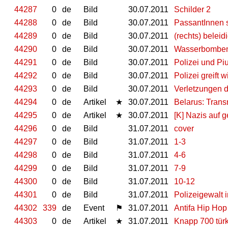
44287
0
de
Bild
30.07.2011
Schilder 2
44288
0
de
Bild
30.07.2011
PassantInnen s
44289
0
de
Bild
30.07.2011
(rechts) beleid
44290
0
de
Bild
30.07.2011
Wasserbomben 
44291
0
de
Bild
30.07.2011
Polizei und Pi
44292
0
de
Bild
30.07.2011
Polizei greift w
44293
0
de
Bild
30.07.2011
Verletzungen d
44294
0
de
Artikel
★
30.07.2011
Belarus: Trans
44295
0
de
Artikel
★
30.07.2011
[K] Nazis auf 
44296
0
de
Bild
31.07.2011
cover
44297
0
de
Bild
31.07.2011
1-3
44298
0
de
Bild
31.07.2011
4-6
44299
0
de
Bild
31.07.2011
7-9
44300
0
de
Bild
31.07.2011
10-12
44301
0
de
Bild
31.07.2011
Polizeigewalt 
44302
339
de
Event
⚑
31.07.2011
Antifa Hip Ho
44303
0
de
Artikel
★
31.07.2011
Knapp 700 türk